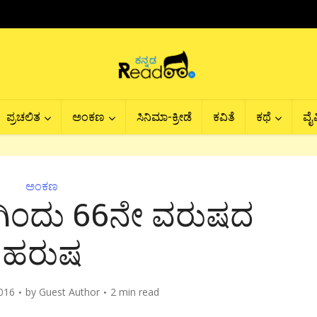
ಪ್ರಚಲಿತ
ಅಂಕಣ
ಸಿನಿಮಾ-ಕ್ರೀಡೆ
ಕವಿತೆ
ಕಥೆ
ವೈವ
ಅಂಕಣ
ಿಗಿಂದು 66ನೇ ವರುಷದ
ಹರುಷ
016
by
Guest Author
2 min read