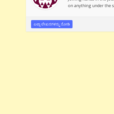
on anything under the s
ಎಲ್ಲಾ ಲೇಖನಗಳನ್ನು ನೋಡಿ