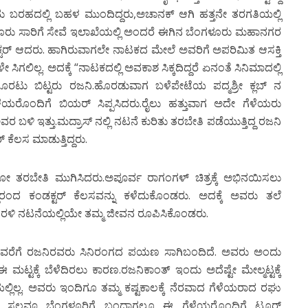
ದು ಬರಹದಲ್ಲಿ ಬಹಳ ಮುಂದಿದ್ದರು,ಅಚಾನಕ್ ಆಗಿ ಹತ್ತನೇ ತರಗತಿಯಲ್ಲಿ
ಗಳೂರು ಸಾರಿಗೆ ಸೇವೆ ಇಲಾಖೆಯಲ್ಲಿ ಅಂದರೆ ಈಗಿನ ಬೆಂಗಳೂರು ಮಹಾನಗರ
ಡೆಕ್ಟರ್ ಆದರು. ಹಾಗಿರುವಾಗಲೇ ನಾಟಕದ ಮೇಲೆ ಅವರಿಗೆ ಅಪರಿಮಿತ ಆಸಕ್ತಿ
ಲಿಲ್ಲ. ಅದಕ್ಕೆ “ನಾಟಕದಲ್ಲಿ ಅವಕಾಶ ಸಿಕ್ಕದಿದ್ದರೆ ಏನಂತೆ ಸಿನಿಮಾದಲ್ಲಿ
ಾಸ್‍ಗೆ ಹೊರಟು ಬಿಟ್ಟರು ರಜನಿ.ಹೊರಡುವಾಗ ಬಳೆಪೇಟೆಯ ಪದ್ಮಶ್ರೀ ಕ್ಲಬ್ ನ
ಯರೊಂದಿಗೆ ಬಿಯರ್ ಸಿಪ್ಪಸಿದರು.ರೈಲು ಹತ್ತುವಾಗ ಅದೇ ಗೆಳೆಯರು
ರ ಬಳಿ ಇತ್ತು.ಮದ್ರಾಸ್ ನಲ್ಲಿ ನಟನೆ ಕುರಿತು ತರಬೇತಿ ಪಡೆಯುತ್ತಿದ್ದ ರಜನಿ
 ಕೆಲಸ ಮಾಡುತ್ತಿದ್ದರು.
ತರಬೇತಿ ಮುಗಿಸಿದರು.ಅಪೂರ್ವ ರಾಗಂಗಳ್ ಚಿತ್ರಕ್ಕೆ ಅಭಿನಯಿಸಲು
ದ್ದರಂದ ಕಂಡಕ್ಟರ್ ಕೆಲಸವನ್ನು ಕಳೆದುಕೊಂಡರು. ಅದಕ್ಕೆ ಅವರು ತಲೆ
ೈಗೆ ತೆರಳಿ ನಟನೆಯಲ್ಲಿಯೇ ತಮ್ಮ ಜೀವನ ರೂಪಿಸಿಕೊಂಡರು.
ದವರೆಗೆ ರಜನಿರವರು ಸಿನಿರಂಗದ ಪಯಣ ಸಾಗಿಬಂದಿದೆ. ಅವರು ಅಂದು
್ಟಕ್ಕೆ ಬೆಳೆದಿರಲು ಕಾರಣ.ರಜನಿಕಾಂತ್ ಇಂದು ಅದೆಷ್ಟೇ ಮೇಲ್ಮಟ್ಟಕ್ಕೆ
ಲ್ಲಿಲ್ಲ. ಅವರು ಇಂದಿಗೂ ತಮ್ಮ ಕಷ್ಟಕಾಲಕ್ಕೆ ನೆರವಾದ ಗೆಳೆಯರಾದ ರಘು
. ಪ್ರತಿ ಸಲವೂ ಬೆಂಗಳೂರಿಗೆ ಬಂದಾಗಲೂ ಈ ಗೆಳೆಯರೊಂದಿಗೆ ಟೂರ್