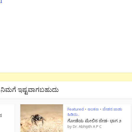
m
ನಿಮಗೆ ಇಷ್ಟವಾಗಬಹುದು
Featured
ಅಂಕಣ
ಜೇಡನ ಜಾಡು
•
•
ಹಿಡಿದು..
ನ
ಗೋಡೆಯ ಮೇಲಿನ ಜೇಡ- ಭಾಗ ೨
by
Dr. Abhijith A P C