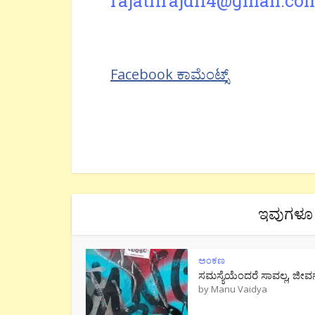
rajathrajdh4@gmail.co
Facebook ಕಾಮೆಂಟ್ಸ್
ಇವುಗಳೂ 
ಅಂಕಣ
ಸಮಸ್ಯೆಯೆಂದರೆ ಸಾವಲ್ಲ, ಜೀವ
by
Manu Vaidya