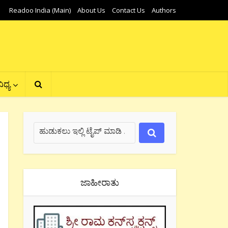
Readoo India (Main)
About Us
Contact Us
Authors
ಿಧ್ಯ
ಜಾಹೀರಾತು