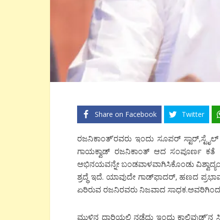
Share on Facebook
Twitter
ರಜನಿಕಾಂತ್’ರವರು ಇಂದು ಸೂಪರ್ ಸ್ಟಾರ್,ಸ್ಟೈಲ್
ಗಾಯಕ್ವಾಡ್ ರಜನಿಕಾಂತ್ ಆದ ಸಂಪೂರ್ಣ ಕತೆ ಕೇ
ಅಭಿನಯವನ್ನೇ ಬಂಡವಾಳವಾಗಿಸಿಕೊಂಡು ವಿಶ್ವಾದ್ಯ
ಶ್ರದ್ಧೆ ಇದೆ. ಯಾವುದೇ ಗಾಡ್‍ಫಾದರ್, ಹಣದ ಪ್ರಭಾ
ಏರಿರುವ ರಜನಿರವರು ನಿಜವಾದ ಸಾಧಕ.ಅವರಿಗಿಂದು 
ಮುಳ್ಳಿನ ದಾರಿಯಲ್ಲಿ ನಡೆದು ಇಂದು ಕಾಲಿವುಡ್’ನ ಸ