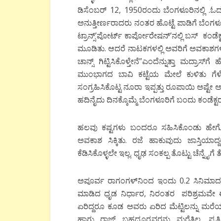
ಡಿಸೆಂಬರ್ 12, 1950ರಂದು ಬೆಂಗಳೂರಿನಲ್ಲಿ .ಓ
ಅನುತ್ತೀರ್ಣರಾದರು ನಂತರ ಹೊಟ್ಟೆ ಪಾಡಿಗೆ ಬೆಂ
ಟ್ರಾನ್ಸ್’ಪೋರ್ಟ್ ಕಾರ್ಪೋರೇಷನ್’ನಲ್ಲಿ ಬಸ್ ಕಂ
ಮೂಡಿತು. ಆದರೆ ನಾಟಕಗಳಲ್ಲಿ ಅವರಿಗೆ ಅವಕಾಶಗಳೇ ಸಿಗ
ಚಾನ್ಸ್ ಗಿಟ್ಟಿಸಿಕೊಳ್ತೇನೆ”ಎಂದೆನ್ನುತ್ತಾ ಮದ್ರ
ಮುಂಭಾಗದ ಬಾವಿ ಕಟ್ಟೆಯ ಮೇಲೆ ಕುಳಿತು ಗೆಳೆ
ಸಂಗ್ರಹಿಸಿಕೊಟ್ಟ ನೂರಾ ಇಪ್ಪತ್ತು ರೂಪಾಯಿ ಅಷ್ಟೇ ಅವ
ಹದಿನೈದು ದಿನಕ್ಕೊಮ್ಮೆ ಬೆಂಗಳೂರಿಗೆ ಬಂದು ಕಂಡೆಕ್ಟರ್
ಹಲವು ಕಷ್ಟಗಳು ಬಂದರೂ ಸಹಿಸಿಕೊಂಡು ಹೇಗೋ 
ಅವಕಾಶ ಸಿಕ್ಕಿತು. ರಜೆ ಹಾಕುವುದು ಜಾಸ್ತಿಯಾ
ಕೆಡಿಸಿಕೊಳ್ಳಲೇ ಇಲ್ಲ. ಧೃಢ ಸಂಕಲ್ಪ ತೊಟ್ಟು ಚೆನ್ನ
ಅಪೂರ್ವ ರಾಗಂಗಳ್‍ನಿಂದ ಇಂದು 0.2 ಸಿನಿಮಾ
ಮಾಡಿದ ಧೃಡ ನಿರ್ಧಾರ, ನಿರಂತರ ಪರಿಶ್ರಮವೇ ಈ ಮಟ
ಏರಿದ್ದರೂ ಕೂಡ ಅವರು ಏರಿದ ಮೆಟ್ಟಿಲನ್ನು ಮರೆಯ
ಹಾಗು ರಾಜ್ ಬಹದ್ದೂರ್‍ರವರನ್ನು ಮರೆತಿಲ್ಲ