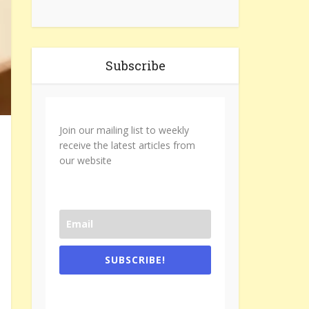
Subscribe
Join our mailing list to weekly
receive the latest articles from
our website
SUBSCRIBE!
One e-mail a week. We don't spam.
Don't forget to check the promotional
tab if you are using gmail.