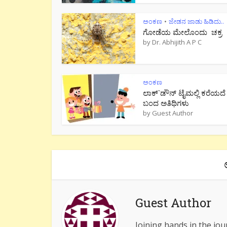
ಅಂಕಣ
ಜೇಡನ ಜಾಡು ಹಿಡಿದು..
•
ಗೋಡೆಯ ಮೇಲೊಂದು ಚಕ್ರ
by
Dr. Abhijith A P C
ಅಂಕಣ
ಲಾಕ್`ಡೌನ್ ಟೈಮಲ್ಲಿ ಕರೆಯದೆ
ಬಂದ ಅತಿಥಿಗಳು
by
Guest Author
Guest Author
Joining hands in the jou