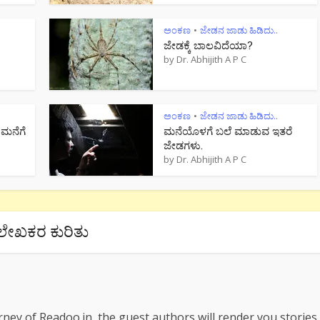
ಅಂಕಣ
ಜೇಡನ ಜಾಡು ಹಿಡಿದು..
•
ಜೇಡಕ್ಕೆ ಬಾಲವಿದೆಯಾ?
by
Dr. Abhijith A P C
ಅಂಕಣ
ಜೇಡನ ಜಾಡು ಹಿಡಿದು..
•
 ಮನೆಗೆ
ಮನೆಯೊಳಗೆ ಬಲೆ ಮಾಡುವ ಇತರೆ
ಜೇಡಗಳು.
by
Dr. Abhijith A P C
ಲೇಖಕರ ಕುರಿತು
rney of Readoo.in, the guest authors will render you stories