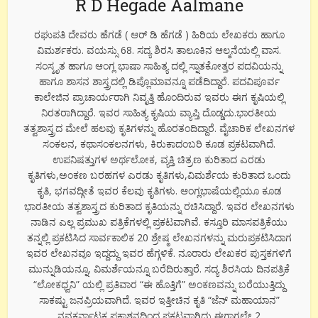
R D Hegade Aalmane
ರಘುಪತಿ ದೇವರು ಹೆಗಡೆ ( ಆರ್ ಡಿ ಹೆಗಡೆ ) ಹಿರಿಯ ಲೇಖಕರು ಹಾಗೂ
ವಿಮರ್ಶಕರು. ವಯಸ್ಸು 68. ಸದ್ಯ ಶಿರಸಿ ತಾಲೂಕಿನ ಆಲ್ಮನೆಯಲ್ಲಿ ವಾಸ.
ಸಂಸ್ಕೃತ ಹಾಗೂ ಆಂಗ್ಲ ಭಾಷಾ ಸಾಹಿತ್ಯ ದಲ್ಲಿ ಸ್ನಾತಕೋತ್ತರ ಪದವಿಯನ್ನು
ಹಾಗೂ ಶಾಸನ ಶಾಸ್ತ್ರದಲ್ಲಿ ಡಿಪ್ಲೊಮಾವನ್ನೂ ಪಡೆದಿದ್ದಾರೆ. ಪದವಿಪೂರ್ವ
ಕಾಲೇಜಿನ ಪ್ರಾಚಾರ್ಯರಾಗಿ ನಿವೃತ್ತಿ ಹೊಂದಿರುವ ಇವರು ಈಗ ಕೃಷಿಯಲ್ಲಿ
ನಿರತರಾಗಿದ್ದಾರೆ. ಇವರ ಸಾಹಿತ್ಯ ಕೃಷಿಯ ವ್ಯಾಪ್ತಿ ದೊಡ್ಡದು.ಭಾರತೀಯ
ತತ್ವಶಾಸ್ತ್ರದ ಮೇಲೆ ಹಲವು ಕೃತಿಗಳನ್ನು ಹೊರತಂದಿದ್ದಾರೆ. ವೈಚಾರಿಕ ಲೇಖನಗಳ
ಸಂಕಲನ, ಕಥಾಸಂಕಲನಗಳು, ಕಿರುಕಾದಂಬರಿ ಕೂಡ ಪ್ರಕಟವಾಗಿದೆ.
ಉಪನಿಷತ್ತುಗಳ ಅರ್ಥಲೋಕ, ವ್ಯಕ್ತಿ ಚಿತ್ರಣ ಕುರಿತಾದ ಎರಡು
ಕೃತಿಗಳು,ಅಂಕಣ ಬರಹಗಳ ಎರಡು ಕೃತಿಗಳು,ವಿಮರ್ಶೆಯ ಕುರಿತಾದ ಒಂದು
ಕೃತಿ, ಭಗವದ್ಗೀತೆ ಇವರ ಕೆಲವು ಕೃತಿಗಳು. ಆಂಗ್ಲಭಾಷೆಯಲ್ಲಿಯೂ ಕೂಡ
ಭಾರತೀಯ ತತ್ವಶಾಸ್ತ್ರದ ಕುರಿತಾದ ಕೃತಿಯನ್ನು ರಚಿಸಿದ್ದಾರೆ. ಇವರ ಲೇಖನಗಳು
ನಾಡಿನ ಎಲ್ಲ ಪ್ರಮುಖ ಪತ್ರಿಕೆಗಳಲ್ಲಿ ಪ್ರಕಟವಾಗಿವೆ. ಕಸ್ತೂರಿ ಮಾಸಪತ್ರಿಕೆಯು
ತನ್ನಲ್ಲಿ ಪ್ರಕಟಿಸಿದ ಸಾರ್ವಕಾಲಿಕ 20 ಶ್ರೇಷ್ಠ ಲೇಖನಗಳನ್ನು ಮರುಪ್ರಕಟಿಸಿದಾಗ
ಇವರ ಲೇಖನವೂ ಇದ್ದದ್ದು ಇವರ ಹೆಗ್ಗಳಿಕೆ. ನೂರಾರು ಲೇಖಕರ ಪುಸ್ತಕಗಳಿಗೆ
ಮುನ್ನುಡಿಯನ್ನೂ, ವಿಮರ್ಶೆಯನ್ನೂ ಬರೆದಿರುತ್ತಾರೆ. ಸದ್ಯ ಶಿರಸಿಯ ದಿನಪತ್ರಿಕೆ
“ಲೋಕಧ್ವನಿ” ಯಲ್ಲಿ ಪ್ರತಿವಾರ “ಈ ಹೊತ್ತಿಗೆ” ಅಂಕಣವನ್ನು ಬರೆಯುತ್ತಿದ್ದು
ಸಾಕಷ್ಟು ಜನಪ್ರಿಯವಾಗಿದೆ. ಇವರ ಇತ್ತೀಚಿನ ಕೃತಿ “ಜೆನ್ ಮಹಾಯಾನ”
ನವಕರ್ನಾಟಕ ಪ್ರಕಾಶನದಿಂದ ಪ್ರಕಟವಾಗಿದ್ದು ಈಗಾಗಲೇ 2