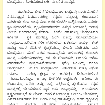
ಬೇಂದ್ರೆಯವರ ಕೋರಿಕೆಯಂತೆ ಅಡಿಗರು ಬರೆದ ಮುನ್ನುಡಿ.
ಮೊದಲನೆಯ ಲೇಖನ `ಬೇಂದ್ರೆಯವರ ಕಾವ್ಯ’ವನ್ನು ಒಂದು ನೋವಿನ
ನೆನಪಿನಲ್ಲಲ್ಲದೆ ಓದಲಾಗುವುದಿಲ್ಲ. ಕನ್ನಡದ ನವ್ಯಕಾವ್ಯ ಶುರುವಾದಾಗ
ವಿಮರ್ಶೆಯ ಹೊಸ ಅರಿವು ಕೂಡ ಅದರ ಜೊತೆಗೇ ಹುಟ್ಟಿಕೊಂಡಿತು. ವಿಮರ್ಶೆ
ಕೃತಿನಿಷ್ಠವಾಗಿರಬೇಕು, ವ್ಯಕ್ತಿನಿಷ್ಠವಾಗಿರಬಾರದು ಎನ್ನುವ ತೀರ್ಮಾನಕ್ಕೆ ಬಂದಿದ್ದ
ಅಂದಿನ ಬರಹಗಾರರಲ್ಲಿ ಕೆಲವರು ಕೆಲವೇ ವರ್ಷಗಳಲ್ಲಿ ಬೇಂದ್ರೆಯವರ
ಕವಿತೆಗಳ ಪ್ರತಿ ಪದವನ್ನೂ ಹಿಂಜಿ ಬೇಂದ್ರೆ ಸಮಾಜವಾದಿಯೋ
ಸಂಪ್ರದಾಯವಾದಿಯೋ ಬರೀ ಪದಲೀಲೆಯ ಕುಶಲರೋ ಎಂದೆಲ್ಲ ತೂಕ
ಹಾಕುತ್ತ ಅವರ ಕವಿತೆಗಳ ಶ್ರೇಷ್ಠತೆಯನ್ನು ಲೇವಡಿ ಮಾಡಿದರು. ಇದು
ಬೇಂದ್ರೆಯವರ ಮೇಲೆ ನಡೆದ ಅಸಹಿಷ್ಣುತೆಯ ದಾಳಿಯಾಗಿತ್ತೆ ಹೊರತಾಗಿ
ಸಾಹಿತ್ಯ ವಿಮರ್ಶೆಯಾಗಿರಲಿಲ್ಲ. ಆಗ ಈ ಲೇಖನವನ್ನು ಅಡಿಗರು ಬರೆದು
ಖಾರವಾಗಿಯೇ ಪ್ರತಿಕ್ರಿಯಿಸಿಬೇಕಾಯಿತು. ಇದೆಲ್ಲ ಜರುಗಿದ್ದು ವರಕವಿ
ಬೇಂದ್ರೆಯವರ ಬದುಕಿನ ಸಂಧ್ಯಾಕಾಲದಲ್ಲಿ. ಅಡಿಗರಂತೆ ಮತ್ತೂ ಅನೇಕ
ಓದುಗರು ಸಾಹಿತ್ಯ ಕ್ಷೇತ್ರದ ಈ ಅನಪೇಕ್ಷಿತ ವಿದ್ಯಮಾನಗಳಿಂದ
ನೊಂದುಕೊಂಡಿದ್ದರು. ಆ ಎಲ್ಲ ಟೀಕೆಗಳಿಗೆ ಉತ್ತರವಾಗಿ ಅಡಿಗರು ಈ
ಲೇಖನವನ್ನು ಬರೆದು ತಮ್ಮ `ಸಾಕ್ಷಿ’ ಪತ್ರಿಕೆಯಲ್ಲಿ ಪ್ರಕಟಿಸಿದರು. ಕನ್ನಡ
ಸಾಹಿತ್ಯದಲ್ಲಿ ಬೇಂದ್ರೆಯವರ ಸ್ಥಾನ ಏನು ಎನ್ನುವುದನ್ನು ಅಂತಿಮವಾಗಿ
ಸ್ಪಷ್ಟಗೊಳಿಸುತ್ತದೆ ಈ ಲೇಖನ. ಆದರೆ ಗೋಪಾಲಕೃಷ್ಣ ಅಡಿಗರು ಬೇಂದ್ರೆಕಾವ್ಯ
ವಿಮರ್ಶಾತೀತವಾಗಿರಬೇಕು ಎಂದು ಎಲ್ಲೂ ವಾದಿಸುವುದಿಲ್ಲ. ಅವರ ದೃಷ್ಟಿಯಲ್ಲಿ
ಸಾಹಿತ್ಯದ ಯಾವುದೇ ಚಟುವಟಿಕೆ ಸಾಹಿತ್ಯಸಂಸ್ಕತಿಯ ಘನತೆಗೆ