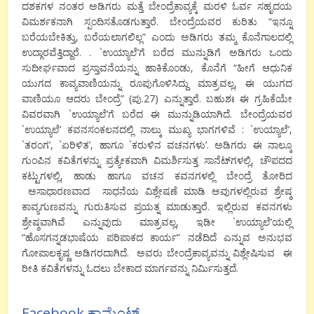
ದಶಕಗಳ ನಂತರ ಅಡಿಗರು ಮತ್ತೆ ಬೇಂದ್ರೆಕಾವ್ಯಕ್ಕೆ ಮರಳಿ ಓರ್ವ ಸಹೃದಯ
ವಿಮರ್ಶಕನಾಗಿ ಸ್ಪಂದಿಸತೊಡಗುತ್ತಾರೆ. ಬೇಂದ್ರೆಯವರ ಕುರಿತು “ಇನ್ನೂ
ಬರೆಯಬೇಕಿತ್ತು, ಬರೆಯಲಾಗಲಿಲ್ಲ” ಎಂದು ಅಡಿಗರು ತಮ್ಮ ಕೊನೆಗಾಲದಲ್ಲಿ
ಉದ್ಗಾರವೆತ್ತಿದ್ದಾರೆ. . `ಉಯ್ಯಾಲೆ’ಗೆ ಬರೆದ ಮುನ್ನುಡಿಗೆ ಅಡಿಗರು ಒಂದು
ಸುದೀರ್ಘವಾದ ಪ್ರಸ್ತಾವನೆಯನ್ನು ಹಾಕಿಕೊಂಡು, ಕೊನೆಗೆ “ಹೀಗೆ ಆಧುನಿಕ
ಯುಗದ ಕಾವ್ಯವಾಣಿಯನ್ನು ರೂಪುಗೊಳಿಸಿದ್ದು ಮಾತ್ರವಲ್ಲ, ಈ ಯುಗದ
ವಾಣಿಯೂ ಆದರು ಬೇಂದ್ರೆ” (ಪು.27) ಎನ್ನುತ್ತಾರೆ. ಬಹುಶಃ ಈ ಗ್ರಹಿಕೆಯೇ
ವಿವರವಾಗಿ `ಉಯ್ಯಾಲೆ’ಗೆ ಬರೆದ ಈ ಮುನ್ನುಡಿಯಾಗಿದೆ. ಬೇಂದ್ರೆಯವರ
`ಉಯ್ಯಾಲೆ’ ಕವನಸಂಕಲನದಲ್ಲಿ ನಾಲ್ಕು ಮುಖ್ಯ ಭಾಗಗಳಿವೆ : `ಉಯ್ಯಾಲೆ’,
`ತರಂಗ’, `ಏರಿಳಿತ’, ಹಾಗೂ `ಕರುಳಿನ ವಚನಗಳು’. ಅಡಿಗರು ಈ ನಾಲ್ಕೂ
ಗುಂಪಿನ ಕವಿತೆಗಳನ್ನು ಪ್ರತ್ಯೇಕವಾಗಿ ವಿಮರ್ಶಿಸುತ್ತ ಸಾನೆಟ್‍ಗಳಲ್ಲಿ, ಚೌಪದದ
ಕಟ್ಟುಗಳಲ್ಲಿ, ಹಾಡು ಹಾಗೂ ವಚನ ಕವನಗಳಲ್ಲಿ ಬೇಂದ್ರೆ ತೋರಿದ
ಅಸಾಧಾರಣವಾದ ಸಾಧನೆಯ ವಿಶ್ಲೇಷಣೆ ಮಾಡಿ ಅವುಗಳಲ್ಲಿರುವ ಶ್ರೇಷ್ಠ
ಕಾವ್ಯಗುಣವನ್ನು ಗುರುತಿಸುವ ಪ್ರಯತ್ನ ಮಾಡುತ್ತಾರೆ. ಇಲ್ಲಿರುವ ಕವನಗಳು
ಶ್ರೇಷ್ಠವಾಗಿವೆ ಎನ್ನುವುದು ಮಾತ್ರವಲ್ಲ, ಇಡೀ `ಉಯ್ಯಾಲೆ’ಯಲ್ಲಿ
“ಹೊಸಗನ್ನಡಭಾಷೆಯ ಪರಿಪಾಕದ ಕಾರ್ಯ” ನಡೆದಿದೆ ಎನ್ನುವ ಅನುಭವ
ಗೋಪಾಲಕೃಷ್ಣ ಅಡಿಗರದಾಗಿದೆ. ಅವರು ಬೇಂದ್ರೆಕಾವ್ಯವನ್ನು ವಿಶ್ಲೇಷಿಸುವ ಈ
ರೀತಿ ಕವಿತೆಗಳನ್ನು ಓದಲು ಬೇಕಾದ ಮಾರ್ಗವನ್ನು ನಿರ್ಮಿಸುತ್ತದೆ.
Facebook ಕಾಮೆಂಟ್ಸ್