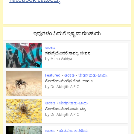
ಇವುಗಳೂ ನಿಮಗೆ ಇಷ್ಟವಾಗಬಹುದು
ಅಂಕಣ
ಸಮಸ್ಯೆಯೆಂದರೆ ಸಾವಲ್ಲ, ಜೀವನ
by
Manu Vaidya
Featured
•
ಅಂಕಣ
•
ಜೇಡನ ಜಾಡು ಹಿಡಿದು..
ಗೋಡೆಯ ಮೇಲಿನ ಜೇಡ- ಭಾಗ ೨
by
Dr. Abhijith A P C
ಅಂಕಣ
•
ಜೇಡನ ಜಾಡು ಹಿಡಿದು..
ಗೋಡೆಯ ಮೇಲೊಂದು ಚಕ್ರ
by
Dr. Abhijith A P C
ಅಂಕಣ
•
ಜೇಡನ ಜಾಡು ಹಿಡಿದು..