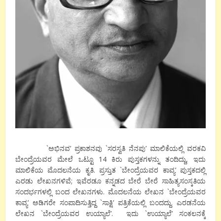
`ಅಭಿನವ’ ಪ್ರಕಾಶನವು `ಸರಸ್ವತಿ ನೆನಪು’ ಮಾಲಿಕೆಯಲ್ಲಿ ವರಕವಿ
ಬೇಂದ್ರೆಯವರ ಮೇಲೆ ಒಟ್ಟೂ 14 ಕಿರು ಪುಸ್ತಕಗಳನ್ನು ತಂದಿದ್ದು, ಇದು
ಮಾಲಿಕೆಯ ಮೊದಲನೆಯ ಕೃತಿ. ಪ್ರಸ್ತುತ `ಬೇಂದ್ರೆಯವರ ಕಾವ್ಯ’ ಪುಸ್ತಕದಲ್ಲಿ
ಎರಡು ಲೇಖನಗಳಿವೆ; ಇವೆರಡೂ ಕನ್ನಡದ ಬೇರೆ ಬೇರೆ ಸಾಹಿತ್ಯಸಂಸ್ಕತಿಯ
ಸಂದರ್ಭಗಳಲ್ಲಿ ಬಂದ ಲೇಖನಗಳು. ಮೊದಲನೆಯ ಲೇಖನ `ಬೇಂದ್ರೆಯವರ
ಕಾವ್ಯ’ ಅಡಿಗರೇ ಸಂಪಾದಿಸುತ್ತಿದ್ದ `ಸಾಕ್ಷಿ’ ಪತ್ರಿಕೆಯಲ್ಲಿ ಬಂದದ್ದು. ಎರಡನೆಯ
ಲೇಖನ `ಬೇಂದ್ರೆಯವರ ಉಯ್ಯಾಲೆ’. ಇದು `ಉಯ್ಯಾಲೆ’ ಸಂಕಲನಕ್ಕೆ