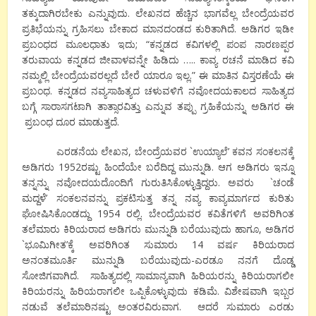
ತಕ್ಕುದಾಗಿರಬೇಕು ಎನ್ನುವುದು. ಲೇಖನದ ಹೆಚ್ಚಿನ ಭಾಗವೆಲ್ಲ ಬೇಂದ್ರೆಯವರ
ಪ್ರತಿಭೆಯನ್ನು ಗ್ರಹಿಸಲು ಬೇಕಾದ ಮಾನದಂಡದ ಕುರಿತಾಗಿದೆ. ಅಡಿಗರ ಇಡೀ
ಪ್ರಬಂಧದ ಮೂಲಧಾತು ಇದು; “ಕನ್ನಡದ ಕವಿಗಳಲ್ಲಿ ಪಂಪ ನಾರಣಪ್ಪರ
ತರುವಾಯ ಕನ್ನಡದ ಜೀವಾಳವನ್ನೇ ಹಿಡಿದು ….. ಕಾವ್ಯ ರಚನೆ ಮಾಡಿದ ಕವಿ
ನಮ್ಮಲ್ಲಿ ಬೇಂದ್ರೆಯವರಲ್ಲದೆ ಬೇರೆ ಯಾರೂ ಇಲ್ಲ.” ಈ ಮಾತಿನ ವಿಸ್ತರಣೆಯೆ ಈ
ಪ್ರಬಂಧ. ಕನ್ನಡದ ನವ್ಯಸಾಹಿತ್ಯದ ಚಳುವಳಿಗೆ ನವೋದಯಕಾಲದ ಸಾಹಿತ್ಯದ
ಬಗ್ಗೆ ಸಾರಾಸಗಟಾಗಿ ತಾತ್ಸಾರವಿತ್ತು ಎನ್ನುವ ತಪ್ಪು ಗ್ರಹಿಕೆಯನ್ನು ಅಡಿಗರ ಈ
ಪ್ರಬಂಧ ದೂರ ಮಾಡುತ್ತದೆ.
ಎರಡನೆಯ ಲೇಖನ, ಬೇಂದ್ರೆಯವರ `ಉಯ್ಯಾಲೆ’ ಕವನ ಸಂಕಲನಕ್ಕೆ
ಅಡಿಗರು 1952ರಷ್ಟು ಹಿಂದೆಯೇ ಬರೆದಿದ್ದ ಮುನ್ನುಡಿ. ಆಗ ಅಡಿಗರು ಇನ್ನೂ
ತನ್ನನ್ನು ನವೋದಯದೊಂದಿಗೆ ಗುರುತಿಸಿಕೊಳ್ಳುತ್ತಿದ್ದರು. ಅವರು `ಚಂಡೆ
ಮದ್ದಳೆ’ ಸಂಕಲನವನ್ನು ಪ್ರಕಟಿಸುತ್ತ ತನ್ನ ನವ್ಯ ಕಾವ್ಯಮಾರ್ಗದ ಕುರಿತು
ಘೋಷಿಸಿಕೊಂಡದ್ದು 1954 ರಲ್ಲಿ. ಬೇಂದ್ರೆಯವರ ಕವಿತೆಗಳಿಗೆ ಅವರಿಗಿಂತ
ತಲೆಮಾರು ಕಿರಿಯರಾದ ಅಡಿಗರು ಮುನ್ನುಡಿ ಬರೆಯುವುದು ಹಾಗೂ, ಅಡಿಗರ
`ಭೂಮಿಗೀತ’ಕ್ಕೆ ಅವರಿಗಿಂತ ಸುಮಾರು 14 ವರ್ಷ ಕಿರಿಯರಾದ
ಅನಂತಮೂರ್ತಿ ಮುನ್ನುಡಿ ಬರೆಯುವುದು-ಎರಡೂ ನನಗೆ ದೊಡ್ಡ
ಸೋಜಿಗವಾಗಿದೆ. ಸಾಹಿತ್ಯದಲ್ಲಿ ಸಾಮಾನ್ಯವಾಗಿ ಹಿರಿಯರನ್ನು ಕಿರಿಯರಾಗಲೀ
ಕಿರಿಯರನ್ನು ಹಿರಿಯರಾಗಲೀ ಒಪ್ಪಿಕೊಳ್ಳುವುದು ಕಡಿಮೆ. ವಿಶೇಷವಾಗಿ ಇಬ್ಬರ
ನಡುವೆ ತಲೆಮಾರಿನಷ್ಟು ಅಂತರವಿರುವಾಗ. ಆದರೆ ಸುಮಾರು ಎರಡು