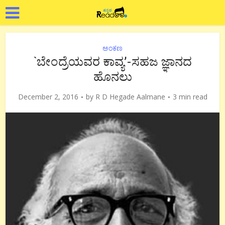
ಅಂಕಣ
`ಬೇಂದ್ರೆಯವರ ಕಾವ್ಯ’-ಸಹಜ ಜ್ಞಾನದ
ಹೊನಲು
December 2, 2016
by
R D Hegade Aalmane
3 min read