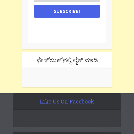
SUBSCRIBE!
One e-mail a week. We don't spam.
Don't forget to check the promotional
tab if you are using gmail.
ಫೇಸ್’ಬುಕ್’ನಲ್ಲಿ ಲೈಕ್ ಮಾಡಿ
Like Us On Facebook