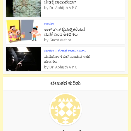
ಜೇಡಕ್ಕೆ ಬಾಲವಿದೆಯಾ?
by
Dr. Abhijith A P C
ಅಂಕಣ
ಲಾಕ್`ಡೌನ್ ಟೈಮಲ್ಲಿ ಕರೆಯದೆ
ಮನೆಗೆ ಬಂದ ಅತಿಥಿಗಳು
by
Guest Author
ಅಂಕಣ
•
ಜೇಡನ ಜಾಡು ಹಿಡಿದು..
ಮನೆಯೊಳಗೆ ಬಲೆ ಮಾಡುವ ಇತರೆ
ಜೇಡಗಳು.
by
Dr. Abhijith A P C
ಲೇಖಕರ ಕುರಿತು