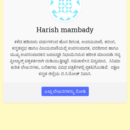
Harish mambady
ಕಳೆದ ಹದಿನಾರು ವರ್ಷಗಳಿಂದ ಹೊಸ ದಿಗಂತ, ಉದಯವಾಣಿ, ತರಂಗ,
ಕನ್ನಡಪ್ರಭ ಹಾಗೂ ವಿಜಯವಾಣಿಯಲ್ಲಿ ಉಪಸಂಪಾದಕ, ವರದಿಗಾರ ಹಾಗೂ
ಮುಖ್ಯ ಉಪಸಂಪಾದಕನ ಜವಾಬ್ದಾರಿ ನಿಭಾಯಿಸಿರುವ ಹರೀಶ ಮಾಂಬಾಡಿ ಸದ್ಯ
ಫ್ರೀಲ್ಯಾನ್ಸ್ ಪತ್ರಕರ್ತರಾಗಿ ದುಡಿಯುತ್ತಿದ್ದಾರೆ. ಸಮಕಾಲೀನ ವಿದ್ಯಮಾನ, ಸಿನಿಮಾ
ಕುರಿತ ಲೇಖನಗಳು, ಬರೆಹಗಳು ವಿವಿಧ ಪತ್ರಿಕೆಗಳಲ್ಲಿ ಪ್ರಕಟಗೊಂಡಿವೆ. ದಕ್ಷಿಣ
ಕನ್ನಡ ಜಿಲ್ಲೆಯ ಬಿ.ಸಿ.ರೋಡ್ ನಿವಾಸಿ.
ಎಲ್ಲಾ ಲೇಖನಗಳನ್ನು ನೋಡಿ