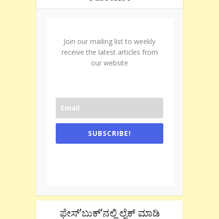
Join our mailing list to weekly
receive the latest articles from
our website
SUBSCRIBE!
One e-mail a week. We don't spam.
Don't forget to check the promotional
tab if you are using gmail.
ಫೇಸ್’ಬುಕ್’ನಲ್ಲಿ ಲೈಕ್ ಮಾಡಿ