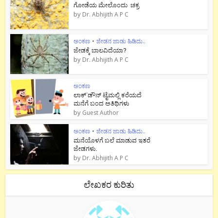
ಗೋಡೆಯ ಮೇಲೊಂದು ಚಕ್ರ
by
Dr. Abhijith A P C
ಅಂಕಣ
•
ಜೇಡನ ಜಾಡು ಹಿಡಿದು..
ಜೇಡಕ್ಕೆ ಬಾಲವಿದೆಯಾ?
by
Dr. Abhijith A P C
ಅಂಕಣ
ಲಾಕ್`ಡೌನ್ ಟೈಮಲ್ಲಿ ಕರೆಯದೆ
ಮನೆಗೆ ಬಂದ ಅತಿಥಿಗಳು
by
Guest Author
ಅಂಕಣ
•
ಜೇಡನ ಜಾಡು ಹಿಡಿದು..
ಮನೆಯೊಳಗೆ ಬಲೆ ಮಾಡುವ ಇತರೆ
ಜೇಡಗಳು.
by
Dr. Abhijith A P C
ಲೇಖಕರ ಕುರಿತು