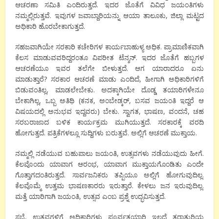
ಆಚರಣಾ ಸಮಿತಿ ಎಂದಿರುತ್ತದೆ. ಇದರ ಜೊತೆಗೆ ವಿವಿಧ ಜಯಂತಿಗಳು
ನಮ್ಮಲ್ಲಿರುತ್ತವೆ. ಇವುಗಳ ಜವಾಬ್ದಾರಿಯನ್ನು ಆಯಾ ತಾಲೂಕು, ಜಿಲ್ಲಾ ಮಟ್ಟದ
ಅಧಿಕಾರಿ ಹೊರಬೇಕಾಗುತ್ತದೆ.
ಸಹಜವಾಗಿಯೇ ಸರಕಾರಿ ಕಚೇರಿಗಳ ಕಾರ್ಯಬಾಹುಳ್ಯ ಅಧಿಕ. ಪ್ರಾಮಾಣಿಕವಾಗಿ
ಕೆಲಸ ಮಾಡುವವರಿದ್ದರಂತೂ ವಿಪರೀತ ಟೆನ್ಶನ್. ಇದರ ಜೊತೆಗೆ ಹಬ್ಬಗಳ
ಆಚರಣೆಯೂ ಇವರ ತಲೆಗೇ ಬೀಳುತ್ತದೆ. ಆಗ ಯಾರಾದರೂ ಏನು
ಮಾಡುತ್ತಾರೆ? ಸರಕಾರ ಆಚರಣೆ ಮಾಡು ಎಂದಿದೆ, ಹೀಗಾಗಿ ಅಧಿಕಾರಿಗಳಿಗೆ
ಬಿಡುವಂತಿಲ್ಲ, ಮಾಡಲೇಬೇಕು. ಅದಕ್ಕಾಗಿಯೇ ದೊಡ್ಡ ತಯಾರಿಗಳೇನೂ
ಬೇಕಾಗಿಲ್ಲ, ಒಬ್ಬ ಅತಿಥಿ (ಕನಕ, ಅಂಬೇಡ್ಕರ್, ಬಸವ ಜಯಂತಿ ಇದ್ದರೆ ಆ
ವಿಷಯದಲ್ಲಿ ಅನುಭವ ಇದ್ದವರು) ಬೇಕು. ಸ್ವಾಗತ, ಭಾಷಣ, ವಂದನೆ, ಚಹ
ಸರಬರಾಜಾದ ಬಳಿಕ ಕಾರ್ಯಕ್ರಮ ಮುಗಿಯುತ್ತದೆ. ಸರಕಾರಕ್ಕೆ ವರದಿ
ಹೋಗುತ್ತದೆ. ಪತ್ರಿಕೆಗಳಲ್ಲೂ ಸುದ್ದಿಗಳು ಬರುತ್ತವೆ. ಅಲ್ಲಿಗೆ ಆಚರಣೆ ಮುಕ್ತಾಯ.
ನಮ್ಮಲ್ಲಿ ನಡೆಯುವ ಬಹುಪಾಲು ಜಯಂತಿ, ಉತ್ಸವಗಳು ನಡೆಯುವುದು ಹೀಗೆ.
ಕೆಲವೊಂದು ಯಾವಾಗ ಆರಂಭ, ಯಾವಾಗ ಮುಕ್ತಾಯಗೊಂಡಿತು ಎಂದೇ
ಗೊತ್ತಾಗದಂತಿರುತ್ತದೆ. ಸಾರ್ವಜನಿಕರು ತಪ್ಪಿಯೂ ಅಲ್ಲಿಗೆ ಹೋಗುವುದಿಲ್ಲ.
ಕೆಲವೊಮ್ಮೆ ಉತ್ತಮ ಭಾಷಣಕಾರರು ಇರುತ್ತಾರೆ. ಕೇಳಲು ಜನ ಇರುವುದಿಲ್ಲ.
ಮತ್ತೆ ಯಾರಿಗಾಗಿ ಜಯಂತಿ, ಉತ್ಸವ ಎಂಬ ಪ್ರಶ್ನೆ ಉದ್ಭವಿಸುತ್ತದೆ.
ಸಭೆ, ಉತ್ಸವಗಳಿಗೆ ಅಧಿಕಾರಿಗಳು ಪೂರ್ವತಯಾರಿ ಇಲ್ಲದೆ ತರಾತುರಿಯ