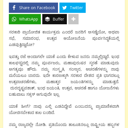
Share on Facebook
Twitter
WhatsApp
Buffer
ಸರಕಾರಿ ಪ್ರಾಯೋಜಿತ ಕಾರ್ಯಕ್ರಮ ಎಂದರೆ ಜನರಿಗೆ ಅಸಡ್ಡೆಯೋ, ಅಥವಾ
ಸಭೆ, ಸಮಾರಂಭ, ಉತ್ಸವ ಆಯೋಜನೆಯ ಪೂರ್ವಸಿದ್ಧತೆಯಲ್ಲಿ
ಎಡವುತ್ತಿದ್ದಾರೋ?
ಇವತ್ತು ರಜೆ ಅಂದಾಗಲೇ ಯಾಕೆ ಎಂದು ಕೇಳುವ ಜನರು ನಮ್ಮಲ್ಲಿದ್ದಾರೆ. ಇಂಥ
ಕಾಲಘಟ್ಟದಲ್ಲಿ ನಮ್ಮ ಪೂರ್ವಜರು, ಮಹಾಪುರುಷರ ಸ್ಮರಣೆ ಮಾಡುವುದು
ಅಗತ್ಯವೂ ಹೌದು. ನಮ್ಮ ಸಂಸ್ಕೃತಿ, ಸಂಸ್ಕಾರ, ಆಚರಣೆಗಳನ್ನು ನಾವು
ಮರೆಯಲೂ ಬಾರದು. ಇದೇ ಕಾರಣಕ್ಕಾಗಿ ಸರಕಾರ ದೇಶದ ಪ್ರತಿ ಭಾಗದಲ್ಲೂ
ಉತ್ಸವಾಚರಣೆಗಳು, ಮಹಾತ್ಮರ ಜಯಂತಿಗಳನ್ನು ಮಾಡುತ್ತದೆ.
ದುರದೃಷ್ಟವಶಾತ್, ಇಂಥ ಜಯಂತಿ, ಉತ್ಸವ, ಆಚರಣೆ ಹಾಗೂ ಯೋಜನೆಗಳು
ಬಹುಪಾಲು ಸಕ್ಸಸ್ ಆಗುವುದೇ ಇಲ್ಲ.
ಯಾಕೆ ಹೀಗೆ? ನಾವು ಎಲ್ಲಿ ಎಡವಿದ್ದೇವೆ ಎಂಬುದನ್ನು ಪ್ರಾಮಾಣಿಕವಾಗಿ
ಯೋಚಿಸಬೇಕಾದ ಕಾಲ ಬಂದಿದೆ.
ನಮ್ಮ ರಾಜ್ಯದಲ್ಲೇ ನೋಡಿ. ಪ್ರತಿಯೊಂದು ತಾಲೂಕಿನಲ್ಲೂ ರಾಷ್ಟ್ರೀಯ ಹಬ್ಬಗಳ