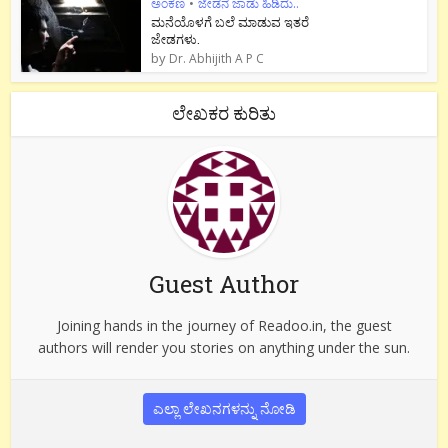
ಅಂಕಣ
•
ಜೇಡನ ಜಾಡು ಹಿಡಿದು..
ಮನೆಯೊಳಗೆ ಬಲೆ ಮಾಡುವ ಇತರೆ
ಜೇಡಗಳು.
by
Dr. Abhijith A P C
ಲೇಖಕರ ಕುರಿತು
Guest Author
Joining hands in the journey of Readoo.in, the guest
authors will render you stories on anything under the sun.
ಎಲ್ಲಾ ಲೇಖನಗಳನ್ನು ನೋಡಿ