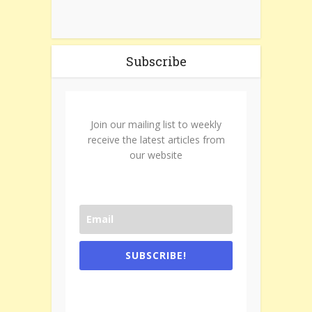
Subscribe
Join our mailing list to weekly
receive the latest articles from
our website
SUBSCRIBE!
One e-mail a week. We don't spam.
Don't forget to check the promotional
tab if you are using gmail.