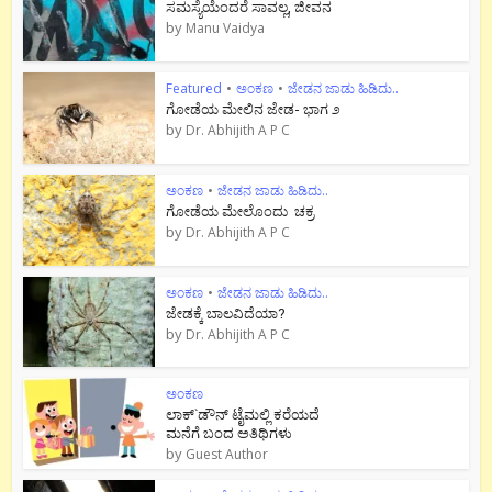
ಸಮಸ್ಯೆಯೆಂದರೆ ಸಾವಲ್ಲ, ಜೀವನ
by
Manu Vaidya
Featured
•
ಅಂಕಣ
•
ಜೇಡನ ಜಾಡು ಹಿಡಿದು..
ಗೋಡೆಯ ಮೇಲಿನ ಜೇಡ- ಭಾಗ ೨
by
Dr. Abhijith A P C
ಅಂಕಣ
•
ಜೇಡನ ಜಾಡು ಹಿಡಿದು..
ಗೋಡೆಯ ಮೇಲೊಂದು ಚಕ್ರ
by
Dr. Abhijith A P C
ಅಂಕಣ
•
ಜೇಡನ ಜಾಡು ಹಿಡಿದು..
ಜೇಡಕ್ಕೆ ಬಾಲವಿದೆಯಾ?
by
Dr. Abhijith A P C
ಅಂಕಣ
ಲಾಕ್`ಡೌನ್ ಟೈಮಲ್ಲಿ ಕರೆಯದೆ
ಮನೆಗೆ ಬಂದ ಅತಿಥಿಗಳು
by
Guest Author