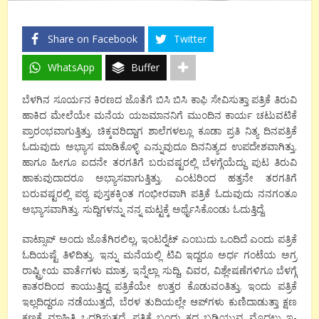
Share on Facebook
Twitter
WhatsApp
Buffer
ಬೆಳಗಿನ ಸೂರ್ಯನ ಕಿರಣದ ಜೊತೆಗೆ ಬಿಸಿ ಬಿಸಿ ಕಾಫಿ ಸೇವಿಸುತ್ತಾ ಪತ್ರಿಕೆ ತಿರುವಿ
ಹಾಕಿದ ಮೇಲೆಯೇ ಮನೆಯ ಯಜಮಾನನಿಗೆ ಮುಂದಿನ ಕಾರ್ಯ ಚಟುವಟಿಕೆ
ಪ್ರಾರಂಭವಾಗುತ್ತಿತ್ತು. ಚಿಕ್ಕವರಿದ್ದಾಗ ಶಾಲೆಗಳಲ್ಲೂ ಕೂಡಾ ಪ್ರತಿ ನಿತ್ಯ ದಿನಪತ್ರಿಕೆ
ಓದುವುದು ಅಭ್ಯಾಸ ಮಾಡಿಕೊಳ್ಳಿ ಎನ್ನುವುದೂ ದಿನನಿತ್ಯದ ಉಪದೇಶವಾಗಿತ್ತು.
ಹಾಗೂ ಹೀಗೂ ಐದನೇ ತರಗತಿಗೆ ಬರುವಷ್ಟರಲ್ಲಿ ಬೆಳಗ್ಗೆಯೆದ್ದು ಪುಟ ತಿರುವಿ
ಹಾಕುವುದಾದರೂ ಅಭ್ಯಾಸವಾಗುತ್ತಿತ್ತು. ಎಂಟರಿಂದ ಹತ್ತನೇ ತರಗತಿಗೆ
ಬರುವಷ್ಟರಲ್ಲಿ ಪಠ್ಯ ಪುಸ್ತಕಕ್ಕಿಂತ ಗಂಭೀರವಾಗಿ ಪತ್ರಿಕೆ ಓದುವುದು ನನಗಂತೂ
ಅಭ್ಯಾಸವಾಗಿತ್ತು. ಸುದ್ದಿಗಳನ್ನು ನನ್ನ ಮಟ್ಟಕ್ಕೆ ಅರ್ಥೈಸಿಕೊಂಡು ಓದುತ್ತಿದ್ದೆ.
ವಾಟ್ಸಾಪ್ ಅಂದು ಜೊತೆಗಿರಲಿಲ್ಲ, ಇಂಟರ್‍ನೆಟ್ ಎಂಬುದು ಒಂದಿದೆ ಎಂದು ಪತ್ರಿಕೆ
ಓದಿಯಷ್ಟೆ ತಿಳಿದಿತ್ತು. ಇನ್ನು ಮನೆಯಲ್ಲಿ ಟಿವಿ ಇದ್ದರೂ ಅರ್ಧ ಗಂಟೆಯ ಅಗ್ರ
ರಾಷ್ಟ್ರೀಯ ವಾರ್ತೆಗಳು ಮಾತ್ರ. ಇನ್ನೆಲ್ಲಾ ಸುದ್ದಿ, ವಿವರ, ವಿಶ್ಲೇಷಣೆಗಳಿಗೂ ಬೆಳಗ್ಗೆ
ಕಾತರದಿಂದ ಕಾಯುತ್ತಿದ್ದ ಪತ್ರಿಕೆಯೇ ಉತ್ತರ ಕೊಡುವಂತಿತ್ತು. ಇಂದು ಪತ್ರಿಕೆ
ಇಲ್ಲದಿದ್ದರೂ ನಡೆಯುತ್ತದೆ, ಬೆರಳ ತುದಿಯಲ್ಲೇ ಆಪ್‍ಗಳು ಕುಣಿದಾಡುತ್ತಾ ಕ್ಷಣ
ಕ್ಷಣಕ್ಕೆ ಮಾಹಿತಿ ಒದಗಿಸುತ್ತದೆ. ಪತ್ರಿಕೆ ಬಂದು ಕದ ಬಡಿಯುವ ಮೊದಲು ಇ-