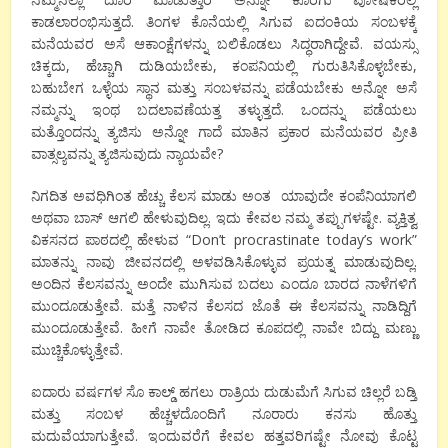
ಕಾಡಲಾರಂಭಿಸುತ್ತದೆ. ತಿಂಗಳ ಕೊನೆಯಲ್ಲಿ ಸಿಗುವ ಐದಂಕಿಯ ಸಂಬಳಕ್ಕೆ
ಮನೆಯವರ ಅಸೆ ಆಕಾಂಕ್ಷೆಗಳನ್ನು ಬಲಿಕೊಡಲು ಸಿದ್ಧರಾಗಿದ್ದೇವೆ. ವಯಸ್ಸು
ಚಿಕ್ಕದು, ಹೆಚ್ಚಾಗಿ ದುಡಿಯಬೇಕು, ಕಂಪನಿಯಲ್ಲಿ ಗುರುತಿಸಿಕೊಳ್ಳಬೇಕು,
ಬಹುಬೇಗ ಒಳ್ಳೆಯ ಸ್ಥಾನ ಮತ್ತು ಸಂಬಳವನ್ನು ಪಡೆಯಬೇಕು ಅನ್ನೋ ಅಸೆ
ನಮ್ಮನ್ನು ಇಂಥ ಬದಲಾವಣೆಯತ್ತ ತಳ್ಳುತ್ತದೆ. ಒಂದನ್ನು ಪಡೆಯಲು
ಮತ್ತೊಂದನ್ನು ತ್ಯಜಿಸು ಅನ್ನೋ ಗಾದೆ ಮಾತಿನ ಪ್ರಕಾರ ಮನೆಯವರ ಪ್ರೀತಿ
ವಾತ್ಸಲ್ಯವನ್ನು ತ್ಯಜಿಸುವುದು ನ್ಯಾಯವೇ?
ನಿಗದಿತ ಅವಧಿಗಿಂತ ಹೆಚ್ಚು ಕೆಲಸ ಮಾಡು ಅಂತ ಯಾವುದೇ ಕಂಪೆನಿಯಾಗಲಿ
ಅಥವಾ ಬಾಸ್ ಆಗಲಿ ಹೇಳುವುದಿಲ್ಲ. ಇದು ಕೇವಲ ನಮ್ಮ ತಪ್ಪುಗಳಷ್ಟೇ. ವ್ಯಕ್ತಿತ್ವ
ವಿಕಸನದ ಪಾಠದಲ್ಲಿ ಹೇಳುವ “Don’t procrastinate today’s work”
ಮಾತನ್ನು ನಾವು ಜೀವನದಲ್ಲಿ ಅಳವಡಿಸಿಕೊಳ್ಳುವ ಪ್ರಯತ್ನ ಮಾಡುವುದಿಲ್ಲ.
ಅಂದಿನ ಕೆಲಸವನ್ನು ಅಂದೇ ಮುಗಿಸುವ ಬದಲು ಎಂದೂ ಬಾರದ ನಾಳೆಗಳಿಗೆ
ಮುಂದೂಡುತ್ತೇವೆ. ಮತ್ತೆ ನಾಳಿನ ಕೆಲಸದ ಜೊತೆ ಈ ಕೆಲಸವನ್ನು ನಾಡಿದ್ದಿಗೆ
ಮುಂದೂಡುತ್ತೇವೆ. ಹೀಗೆ ನಾವೇ ತೋಡಿದ ಕೂಪದಲ್ಲಿ ನಾವೇ ಬಿದ್ದು ಮಣ್ಣು
ಮುಚ್ಚಿಕೊಳ್ಳುತ್ತೇವೆ.
ಐದಾರು ವರ್ಷಗಳ ಸೊ ಕಾಲ್ಡ್ ಹಗಲು ರಾತ್ರಿಯ ದುಡುಮೆಗೆ ಸಿಗುವ ಚಿಲ್ಲರೆ ಬಡ್ತಿ
ಮತ್ತು ಸಂಬಳ ಹೆಚ್ಚಳದೊಂದಿಗೆ ನೂರಾರು ಕನಸು ಹೊತ್ತು
ಮದುವೆಯಾಗುತ್ತೇವೆ. ಇಂದುವರೆಗೆ ಕೇವಲ ಹತ್ತವರಿಗಷ್ಟೇ ನೋವು ಕೊಟ್ಟ