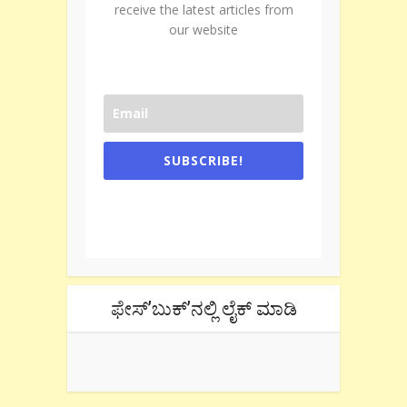
receive the latest articles from
our website
SUBSCRIBE!
One e-mail a week. We don't spam.
Don't forget to check the promotional
tab if you are using gmail.
ಫೇಸ್’ಬುಕ್’ನಲ್ಲಿ ಲೈಕ್ ಮಾಡಿ