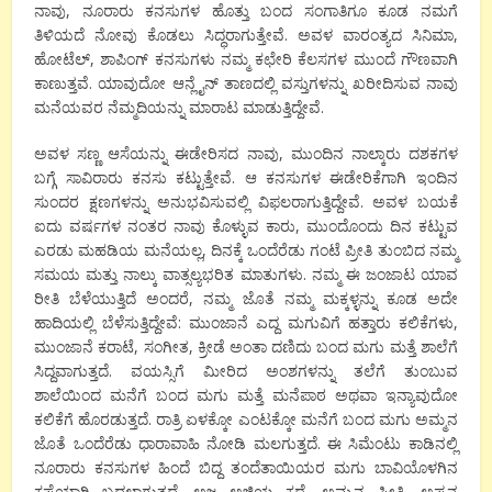
ನಾವು, ನೂರಾರು ಕನಸುಗಳ ಹೊತ್ತು ಬಂದ ಸಂಗಾತಿಗೂ ಕೂಡ ನಮಗೆ
ತಿಳಿಯದೆ ನೋವು ಕೊಡಲು ಸಿದ್ಧರಾಗುತ್ತೇವೆ. ಅವಳ ವಾರಂತ್ಯದ ಸಿನಿಮಾ,
ಹೋಟೆಲ್, ಶಾಪಿಂಗ್ ಕನಸುಗಳು ನಮ್ಮ ಕಛೇರಿ ಕೆಲಸಗಳ ಮುಂದೆ ಗೌಣವಾಗಿ
ಕಾಣುತ್ತವೆ. ಯಾವುದೋ ಆನ್ಲೈನ್ ತಾಣದಲ್ಲಿ ವಸ್ತುಗಳನ್ನು ಖರೀದಿಸುವ ನಾವು
ಮನೆಯವರ ನೆಮ್ಮದಿಯನ್ನು ಮಾರಾಟ ಮಾಡುತ್ತಿದ್ದೇವೆ.
ಅವಳ ಸಣ್ಣ ಆಸೆಯನ್ನು ಈಡೇರಿಸದ ನಾವು, ಮುಂದಿನ ನಾಲ್ಕಾರು ದಶಕಗಳ
ಬಗ್ಗೆ ಸಾವಿರಾರು ಕನಸು ಕಟ್ಟುತ್ತೇವೆ. ಆ ಕನಸುಗಳ ಈಡೇರಿಕೆಗಾಗಿ ಇಂದಿನ
ಸುಂದರ ಕ್ಷಣಗಳನ್ನು ಅನುಭವಿಸುವಲ್ಲಿ ವಿಫಲರಾಗುತ್ತಿದ್ದೇವೆ. ಅವಳ ಬಯಕೆ
ಐದು ವರ್ಷಗಳ ನಂತರ ನಾವು ಕೊಳ್ಳುವ ಕಾರು, ಮುಂದೊಂದು ದಿನ ಕಟ್ಟುವ
ಎರಡು ಮಹಡಿಯ ಮನೆಯಲ್ಲ, ದಿನಕ್ಕೆ ಒಂದೆರೆಡು ಗಂಟೆ ಪ್ರೀತಿ ತುಂಬಿದ ನಮ್ಮ
ಸಮಯ ಮತ್ತು ನಾಲ್ಕು ವಾತ್ಸಲ್ಯಭರಿತ ಮಾತುಗಳು. ನಮ್ಮ ಈ ಜಂಜಾಟ ಯಾವ
ರೀತಿ ಬೆಳೆಯುತ್ತಿದೆ ಅಂದರೆ, ನಮ್ಮ ಜೊತೆ ನಮ್ಮ ಮಕ್ಕಳ್ಳನ್ನು ಕೂಡ ಅದೇ
ಹಾದಿಯಲ್ಲಿ ಬೆಳೆಸುತ್ತಿದ್ದೇವೆ: ಮುಂಜಾನೆ ಎದ್ದ ಮಗುವಿಗೆ ಹತ್ತಾರು ಕಲಿಕೆಗಳು,
ಮುಂಜಾನೆ ಕರಾಟೆ, ಸಂಗೀತ, ಕ್ರೀಡೆ ಅಂತಾ ದಣಿದು ಬಂದ ಮಗು ಮತ್ತೆ ಶಾಲೆಗೆ
ಸಿದ್ದವಾಗುತ್ತದೆ. ವಯಸ್ಸಿಗೆ ಮೀರಿದ ಅಂಶಗಳನ್ನು ತಲೆಗೆ ತುಂಬುವ
ಶಾಲೆಯಿಂದ ಮನೆಗೆ ಬಂದ ಮಗು ಮತ್ತೆ ಮನೆಪಾಠ ಅಥವಾ ಇನ್ಯಾವುದೋ
ಕಲಿಕೆಗೆ ಹೊರಡುತ್ತದೆ. ರಾತ್ರಿ ಏಳಕ್ಕೋ ಎಂಟಕ್ಕೋ ಮನೆಗೆ ಬಂದ ಮಗು ಅಮ್ಮನ
ಜೊತೆ ಒಂದೆರೆಡು ಧಾರಾವಾಹಿ ನೋಡಿ ಮಲಗುತ್ತದೆ. ಈ ಸಿಮೆಂಟು ಕಾಡಿನಲ್ಲಿ
ನೂರಾರು ಕನಸುಗಳ ಹಿಂದೆ ಬಿದ್ದ ತಂದೆತಾಯಿಯರ ಮಗು ಬಾವಿಯೊಳಗಿನ
ಕಪ್ಪೆಯಾಗಿ ಬದಲಾಗುತ್ತದೆ. ಅಜ್ಜ ಅಜ್ಜಿಯ ಕಥೆ, ಅಮ್ಮನ ಪ್ರೀತಿ, ಅಪ್ಪನ