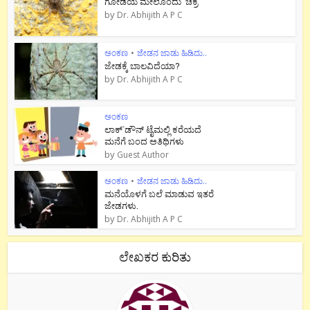
ಗೋಡೆಯ ಮೇಲೊಂದು ಚಕ್ರ
by
Dr. Abhijith A P C
ಅಂಕಣ
•
ಜೇಡನ ಜಾಡು ಹಿಡಿದು..
ಜೇಡಕ್ಕೆ ಬಾಲವಿದೆಯಾ?
by
Dr. Abhijith A P C
ಅಂಕಣ
ಲಾಕ್`ಡೌನ್ ಟೈಮಲ್ಲಿ ಕರೆಯದೆ
ಮನೆಗೆ ಬಂದ ಅತಿಥಿಗಳು
by
Guest Author
ಅಂಕಣ
•
ಜೇಡನ ಜಾಡು ಹಿಡಿದು..
ಮನೆಯೊಳಗೆ ಬಲೆ ಮಾಡುವ ಇತರೆ
ಜೇಡಗಳು.
by
Dr. Abhijith A P C
ಲೇಖಕರ ಕುರಿತು