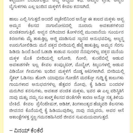
ಬೈಗುಳಗಳು ಎಲ್ಲ ಇಂದಿನ ಮಕ್ಕಳಿಗೆ ಕೇವಲ ಕನಸಾಗಿದೆ.
ಹಾಲು ಎಲ್ಲಿ ಸಿಗುತ್ತದೆ ಅಂದರೆ ಪ್ಯಾಕೇಟಿನಿಂದ ಅನ್ನೋ ಈ ಕಾಲದ ಮಕ್ಕಳು ಅಪ್ಪ
ಅಮ್ಮನ ಕೆಲಸದ ನಾಗಾಲೋಟದಲ್ಲಿ ನೂರಾರು ಅವಕಾಶಗಳಿಂದ
ವಂಚಿತರಾಗುತ್ತಿವೆ. ಅಪ್ಪನ ಬಿಗಿಯಾದ ತೋಳಿನಲ್ಲಿ ಮುಂಜಾನೆಯ ಸೂರ್ಯನ
ಕಿರಣಗಳು ಮೈ ತಾಕುತ್ತಿಲ್ಲ, ಅಜ್ಜಿ ಮಾಡಿಸುವ ಸ್ನಾನದ ಅನುಭವವಿಲ್ಲ, ಅಜ್ಜನ್ನ
ಊರುಗೋಲಿಡಿದು ಮನೆ ಪಕ್ಕದ ಬೀದಿಯಲ್ಲಿ ಹೆಜ್ಜೆ ಹಾಕುತ್ತಿಲ್ಲ, ಅಮ್ಮನ ಸೆರಗು
ಹಿಡಿದು ಹಿಂದೆ ಹಿಂದೆ ಓಡಾಡಿ ಕಾಡುವ ಸುಂದರ ನೆನಪುಗಳಿಲ್ಲ. ಪಕ್ಕದ ಮನೆಯ
ಮಕ್ಕಳ ಜೊತೆ ಬೀದಿಯಲ್ಲಿ ಲಗೋರಿ, ಗೋಲಿ, ಕುಂಟೆಬಿಲ್ಲೆ ಆಡುವ
ಅವಕಾಶಗಳೇ ಇಲ್ಲ. ಕೇವಲ ಕಂಪ್ಯೂಟರ್, ಮೊಬೈಲ್, ಟ್ಯಾಬಗಳಲ್ಲಿ ಆಡುವ
ವಿಡಿಯೋ ಗೇಮಗಳು ಇಂದಿನ ಮಕ್ಕಳಿಗೆ ದೊಡ್ಡ ಆಟಗಳಾಗಿವೆ. ಬೀದಿಯಲ್ಲಿ
ಸೈಕಲ್ ಓಡಿಸಲು ಹೋಗಿ ಯಾವುದೂ ಗೋಡೆಗೆ ಮರಕ್ಕೋ ಗುದ್ದಿ ಕೈ ಕಾಲುಗಳು
ಗಾಯಗಳಾದ ಅನುಭವಗಳಿಲ್ಲ. ಹೆತ್ತವರ ನೋವು, ಕೈ ಹಿಡಿದು ಬಂದವಳ
ಮರುಗಿದ ಕನಸುಗಳು, ಅವಕಾಶ ವಂಚಿತ ಮಕ್ಕಳು, ಇವರ ಈ ಎಲ್ಲ ಪರಿಸ್ಥಿತಿಗೆ
ನಾವು ಮತ್ತು ನಮ್ಮ ಸೂ ಕಾಲ್ಡ್ ಕೆಲಸದ ಚಿಂತೆಗಳೇ ಕಾರಣ ಅನ್ನೋ ಸತ್ಯ ತಿಳಿಯ
ಬೇಕಿದೆ. ಕೇವಲ ಪ್ರೆಸೆಂಟೇಷನ್, ಆಡಿಟ್, ತಿಂಗಳಾಂತ್ಯದ ಹೆಚ್ಚುವರಿ ಕೆಲಸಗಳು
ಜೀವನದ ಕೊನೆಯಲ್ಲಿ ಕೈ ಹಿಡಿಯುವುದಿಲ್ಲ, ನಾವು ನಮ್ಮವರು, ಅವರ ಆಸೆ
ಆಕಾಂಕ್ಷೆಗಳತ್ತ ಸ್ವಲ್ಪ ಗಮನಹಹಿಸಿದರೆ ಜೀವನ ಸುಖಮಯವಾಗುತ್ತದೆ.
– ವಿನಯ್ ಕೆಂಕೆರೆ