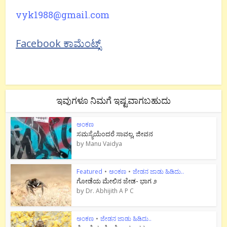
vyk1988@gmail.com
Facebook ಕಾಮೆಂಟ್ಸ್
ಇವುಗಳೂ ನಿಮಗೆ ಇಷ್ಟವಾಗಬಹುದು
ಅಂಕಣ
ಸಮಸ್ಯೆಯೆಂದರೆ ಸಾವಲ್ಲ, ಜೀವನ
by
Manu Vaidya
Featured
•
ಅಂಕಣ
•
ಜೇಡನ ಜಾಡು ಹಿಡಿದು..
ಗೋಡೆಯ ಮೇಲಿನ ಜೇಡ- ಭಾಗ ೨
by
Dr. Abhijith A P C
ಅಂಕಣ
•
ಜೇಡನ ಜಾಡು ಹಿಡಿದು..