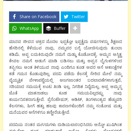
Share on Facebook
Twitter
WhatsApp
Buffer
ಮಾನವ ಜೀವನ ಚಕ್ರದ ಮೊದಲ ಇಪ್ಪತ್ತೋ ಇಪ್ಪತ್ತೈದು ವರ್ಷಗಳನ್ನು ಶಿಕ್ಷಣದ
ಹೆಸರಿನಲ್ಲಿ ಕೆಳೆಯುವ ನಾವು, ನಮ್ಮವರ ಬಗ್ಗೆ ಯೋಚಿಸುವುದು ತುಂಬಾ
ಕಡಿಮೆ. ಅಪ್ಪ ಬದುಕಿರುವುದೇ ನಮಗೆ ದುಡ್ಡು ಕೊಡೋದಕ್ಕೆ, ಅಮ್ಮನ ಅಸ್ಥಿತ್ವ
ಕೇವಲ ನಮಗೆ ಅಡುಗೆ ಮಾಡಿ ಬಡಿಸಲು ಮತ್ತು ಅಪ್ಪನ ಬೈಗುಳಗಳಿಂದ
ತಪ್ಪಿಸಲು ಅಂತ ತಿಳಿಯುವ ನಾವು ಎಂದಿಗೂ ಕೂಡ ಅವರ ಅಸೆ ಆಕಾಂಕ್ಷೆಗಳ
ಕಡೆ ಗಮನ ಕೊಡುವುದಿಲ್ಲ. ಪದವಿ ಪಡೆದು ಕೆಲಸಕ್ಕೆ ಸೇರಿದ ಮೇಲೆ ನಮ್ಮ
ವೈಯ್ಯಕ್ತಿಕ ವೇಳಾಪಟ್ಟಿಯಲ್ಲಿ ಅಜಗಜಾಂತರ ಬದಲಾವಣೆಗಳಾಗುತ್ತವೆ,
ಸರಿಯಾದ ಸಮಯಕ್ಕೆ ಊಟ ತಿಂಡಿ ಇಲ್ಲ, ನಿಗದಿತ ನಿದ್ದೆಯಿಲ್ಲ, ಅಪ್ಪ ಅಮ್ಮನ್ನ
ಜೊತೆ ಮಾತನಾಡಲು ಕೂಡ ಸಮಯವಿಲ್ಲದಷ್ಟು ನಾವು
ಕಾರ್ಯನಿರತರಾಗುತ್ತೇವೆ. ಪ್ರೆಸೆಂಟೇಷನ್, ಆಡಿಟ್, ತಿಂಗಳಾಂತ್ಯದ ಹೆಚ್ಚುವರಿ
ಕೆಲಸಗಳು, ಹೀಗೆ ಹತ್ತು ಹಲವು ಕಾರಣಗಳೊಂದಿಗೆ ನಮ್ಮ ಸಂತೋಷ ಮತ್ತು
ಮನೆಯವರ ಆಸೆಗಳಿಗೂ ತಣ್ಣೀರೆಚುತ್ತೇವೆ.
ಪದವಿಯ ನಂತರ ಮಗ/ಮಗಳು ದುಡಿಯಲಾರಂಭಿಸಿದರು ಅನ್ನೋ ಖುಷಿಗಿಂತ
ನಮ್ಮನೆಲ್ಲಾ ದೂರ ಮಾಡುತ್ತಾರೆ ಅನ್ನೋ ಕೊರಗು ಪೋಷಕರಲ್ಲಿ