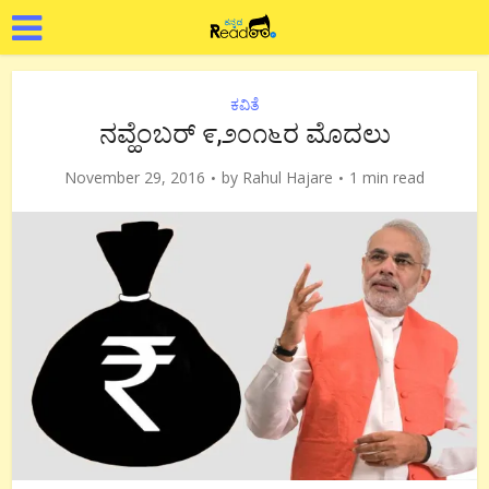
ಕವಿತೆ
ನವ್ಹೆಂಬರ್ ೯,೨೦೧೬ರ ಮೊದಲು
November 29, 2016
by
Rahul Hajare
1 min read