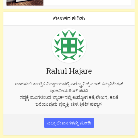
ಲೇಖಕರ ಕುರಿತು
Rahul Hajare
ಬಾಹುಬಲಿ ತಾಂತ್ರಿಕ ವಿದ್ಯಾಲಯದಲ್ಲಿ ಎಲೆಕ್ಟ್ರಾನಿಕ್ಸ್ ಎಂಡ್ ಕಮ್ಯನಿಕೇಶನ್
ಇಂಜನೀಯರಿಂಗ್ ಪದವಿ
ಸದ್ಯಕ್ಕೆ ಮಂಗಳೂರಿನ ಬ್ಯಾಂಕ್'ನಲ್ಲಿ ಉದ್ಯೋಗ ಕತೆ,ಲೇಖನ, ಕವಿತೆ
ಬರೆಯುವುದು ಪ್ರವೃತ್ತಿ. ಚೆಸ್,ಕ್ರಿಕೆಟ್ ಹವ್ಯಾಸ.
ಎಲ್ಲಾ ಲೇಖನಗಳನ್ನು ನೋಡಿ