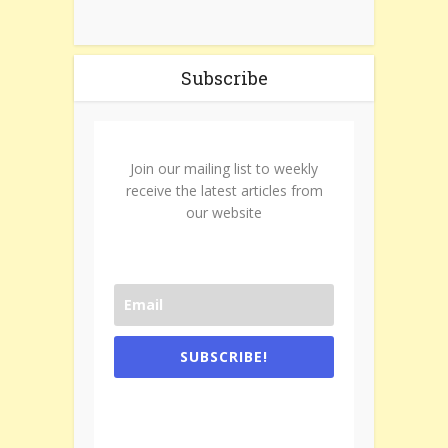
Subscribe
Join our mailing list to weekly
receive the latest articles from
our website
SUBSCRIBE!
One e-mail a week. We don't spam.
Don't forget to check the promotional
tab if you are using gmail.