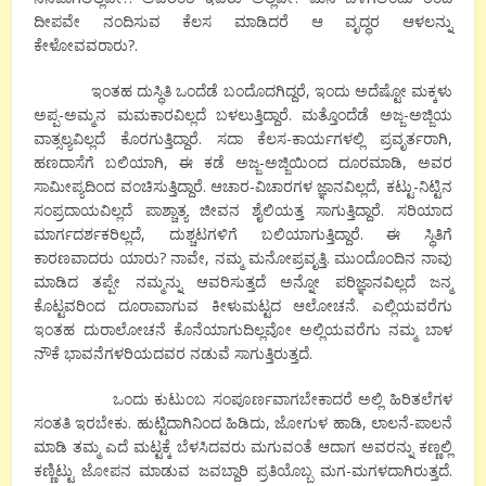
ದೀಪವೇ ನಂದಿಸುವ ಕೆಲಸ ಮಾಡಿದರೆ ಆ ವೃದ್ಧರ ಆಳಲನ್ನು
ಕೇಳೋವವರಾರು?.
ಇಂತಹ ದುಸ್ಥಿತಿ ಒಂದೆಡೆ ಬಂದೊದಗಿದ್ದರೆ, ಇಂದು ಅದೆಷ್ಟೋ ಮಕ್ಕಳು
ಅಪ್ಪ-ಅಮ್ಮನ ಮಮಕಾರವಿಲ್ಲದೆ ಬಳಲುತ್ತಿದ್ದಾರೆ. ಮತ್ತೊಂದೆಡೆ ಅಜ್ಜ-ಅಜ್ಜಿಯ
ವಾತ್ಸಲ್ಯವಿಲ್ಲದೆ ಕೊರಗುತ್ತಿದ್ದಾರೆ. ಸದಾ ಕೆಲಸ-ಕಾರ್ಯಗಳಲ್ಲಿ ಪ್ರವೃರ್ತರಾಗಿ,
ಹಣದಾಸೆಗೆ ಬಲಿಯಾಗಿ, ಈ ಕಡೆ ಅಜ್ಜ-ಅಜ್ಜಿಯಿಂದ ದೂರಮಾಡಿ, ಅವರ
ಸಾಮೀಪ್ಯದಿಂದ ವಂಚಿಸುತ್ತಿದ್ದಾರೆ. ಆಚಾರ-ವಿಚಾರಗಳ ಜ್ಞಾನವಿಲ್ಲದೆ, ಕಟ್ಟು-ನಿಟ್ಟಿನ
ಸಂಪ್ರದಾಯವಿಲ್ಲದೆ ಪಾಶ್ಚಾತ್ಯ ಜೀವನ ಶೈಲಿಯತ್ತ ಸಾಗುತ್ತಿದ್ದಾರೆ. ಸರಿಯಾದ
ಮಾರ್ಗದರ್ಶಕರಿಲ್ಲದೆ, ದುಶ್ಚಟಗಳಿಗೆ ಬಲಿಯಾಗುತ್ತಿದ್ದಾರೆ. ಈ ಸ್ಥಿತಿಗೆ
ಕಾರಣವಾದರು ಯಾರು? ನಾವೇ, ನಮ್ಮ ಮನೋಪ್ರವೃತ್ತಿ. ಮುಂದೊಂದಿನ ನಾವು
ಮಾಡಿದ ತಪ್ಪೇ ನಮ್ಮನ್ನು ಆವರಿಸುತ್ತದೆ ಅನ್ನೋ ಪರಿಜ್ಞಾನವಿಲ್ಲದೆ ಜನ್ಮ
ಕೊಟ್ಟವರಿಂದ ದೂರಾವಾಗುವ ಕೀಳುಮಟ್ಟದ ಆಲೋಚನೆ. ಎಲ್ಲಿಯವರೆಗು
ಇಂತಹ ದುರಾಲೋಚನೆ ಕೊನೆಯಾಗುದಿಲ್ಲವೋ ಅಲ್ಲಿಯವರೆಗು ನಮ್ಮ ಬಾಳ
ನೌಕೆ ಭಾವನೆಗಳರಿಯದವರ ನಡುವೆ ಸಾಗುತ್ತಿರುತ್ತದೆ.
ಒಂದು ಕುಟುಂಬ ಸಂಪೂರ್ಣವಾಗಬೇಕಾದರೆ ಅಲ್ಲಿ ಹಿರಿತಲೆಗಳ
ಸಂತತಿ ಇರಬೇಕು. ಹುಟ್ಟಿದಾಗಿನಿಂದ ಹಿಡಿದು, ಜೋಗುಳ ಹಾಡಿ, ಲಾಲನೆ-ಪಾಲನೆ
ಮಾಡಿ ತಮ್ಮ ಎದೆ ಮಟ್ಟಕ್ಕೆ ಬೆಳಸಿದವರು ಮಗುವಂತೆ ಆದಾಗ ಅವರನ್ನು ಕಣ್ಣಲ್ಲಿ
ಕಣ್ಣಿಟ್ಟು ಜೋಪನ ಮಾಡುವ ಜವಬ್ದಾರಿ ಪ್ರತಿಯೊಬ್ಬ ಮಗ-ಮಗಳದಾಗಿರುತ್ತದೆ.