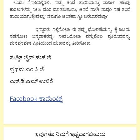
ಒಂದು ನೆನಪಿನಲ್ಲಿರಲಿ, ನಮ್ಮ ತಂದೆ ತಾಯಿಯನ್ನು ನಾವೀಗ ಹಲವು
ಕಾರಣಗಳನ್ನು ನೀಡಿ ದೂರ ಮಾಡಬಹುದು, ಆದರೆ ನಾಳೇ ನಾವೂ ಸಹ ತಂದೆ
ತಾಯಿಯಾಗುತ್ತೇವಲ್ಲಾ? ನಮಗೂ ಅಂತಹಾ ಸ್ಥಿತಿ ಬರಬಾರದಲ್ಲಾ?
ಇನ್ನಾದರು ನಿಲ್ಲಿಸೋಣ ಈ ತಪ್ಪು ಧೋರಣೆಯನ್ನ, ಕೈ ಹಿಡಿದು
ನಡೆಸೋಣ ಜನ್ಮದಾತರನ್ನ, ನೀಡದಿರೋಣ ವಸ್ತುವೆಂಬ ಪ್ರತಿರೂಪವನ್ನ,
ಮನಪೂರ್ವಕ ಪ್ರೀತಿಯಿಂದ ಋಣವನ್ನು ತೀರಿಸೋಣ.
ಸುಶ್ಮಿತ ಜೈನ್ ಹೆಚ್.ಜಿ
ಪ್ರಥಮ ಎಂ.ಸಿ.ಜೆ
ಎಸ್.ಡಿ.ಎಮ್ ಉಜಿರೆ
Facebook ಕಾಮೆಂಟ್ಸ್
ಇವುಗಳೂ ನಿಮಗೆ ಇಷ್ಟವಾಗಬಹುದು