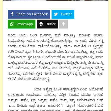
Share on Facebook
Twitter
WhatsApp
Buffer
ಅಂದು ಭಯ ಎಲ್ಲರ ಮನದಲ್ಲಿ ಮನೆ ಮಾಡಿತ್ತು, ವರುಣನ ಆರ್ಭಟ
ತೀವ್ರವಾಗಿತ್ತು, ಸಾವಿನ ಅಂಚಿನಲ್ಲಿ ಹೋರಾಡುತ್ತಿದ್ದರು, ಆ ತಾಯಿ ಕರಳು ತನ್ನ
ಕಂದನ ಬರುವಿಕೆಗಾಗಿ ಹಾತೋರೆಯುತ್ತಿತ್ತು, ತಾಯಿ ಮಮತೆಗೆ ಆ ಬ್ರಹ್ಮನು
ಕರಗಿ ನೀರಾಗಿದ್ದನು. 9 ತಿಂಗಳ ಫಲವಾಗಿ ಮಗುವಿನ ಜನನವಾಗಿತ್ತು. ಹೆತ್ತ ತಾಯಿ
ಹೊತ್ತ ಮಡಿಲು ಸ್ವರ್ಗಕ್ಕಿಂತ ಮಿಗಿಲೆಂಬುದಕ್ಕೆ ಈ ಘಟನೆ ಸಾಕ್ಷಿಯಾಗಿತ್ತು, ತಾಯಿ
ವಾತ್ಸಲ್ಯ ಒಂದೆಡೆಯಾದರೆ ತನ್ನ ಮಕ್ಕಳ ಉಜ್ವಲ ಭವಿಷ್ಯಕ್ಕಾಗಿ, ತಮ್ಮ ಜೀವನವನ್ನು
ಧಾರೆ ಎರೆಯುವ, ಎದೆ ಮೇಲಿಟ್ಟು ಸಾಕಿ ಸಲಹುವ, ಮಕ್ಕಳ ಹಿತಕ್ಕಾಗಿ ತನ್ನೆಲ್ಲಾ
ಸುಖವನ್ನು ತ್ಯಜಿಸುವ, ಪ್ರೀತಿ-ಸಹನೆ ಯಿಂದ ಮಕ್ಕಳ ತಪ್ಪನ್ನು ಮನ್ನಿಸುವ ತ್ಯಾಗ
ಜೀವಿಗೆ ಮತೊಂದು ಹೆಸರೇ ಪಿತೃತ್ವ.
ಯಾಕೆ ಇಷ್ಟೆಲ್ಲಾ ಪೀಠಿಕೆ ಹಾಕುತ್ತಿದ್ದೇನೆ ಎಂಬ ಆಲೋಚನೆ
ಬರಬಹುದು. ಅಂದೊಂದು ಕಾಲವಿತ್ತು ‘ಕಣ್ಣಿಗೆ ಕಾಣುವ ದೇವರು ಎಂದರೆ
ಅಮ್ಮನು ತಾನೇ, ನಿನ್ನ ಅಪ್ಪನು ತಾನೇ’, ‘ಅಮ್ಮ ನಿನ್ನ ಎದೆಯಾಳದಲ್ಲಿ ಹೀಗೆ
ನಾನಾ ರೀತಿಯ ಅರ್ಥಪೂರ್ಣ ಹಾಡುಗಳಿಗೆ ತಕ್ಕಂತೆ ಸಂಬಂಧಗಳಿಗೆ ಬೆಲೆ
ಕೊಡುವ, ಭಾವನೆಗಳನ್ನು ಅರ್ಥೈಸುವ ಪ್ರವೃತ್ತಿ ಇತ್ತು. ಬೆಳಗಾದರೆ-ರಾತ್ರಿಯಾದರೆ