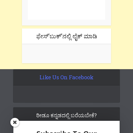
One e-mail a week. We don't spam.
Don't forget to check the promotional
tab if you are using gmail.
ಫೇಸ್’ಬುಕ್’ನಲ್ಲಿ ಲೈಕ್ ಮಾಡಿ
Like Us On Facebook
ರೀಡೂ ಕನ್ನಡದಲ್ಲಿ ಬರೆಯಬೇಕೆ?