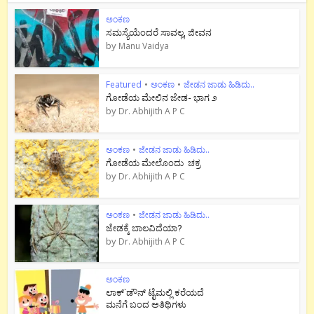
ಅಂಕಣ
ಸಮಸ್ಯೆಯೆಂದರೆ ಸಾವಲ್ಲ, ಜೀವನ
by
Manu Vaidya
Featured
•
ಅಂಕಣ
•
ಜೇಡನ ಜಾಡು ಹಿಡಿದು..
ಗೋಡೆಯ ಮೇಲಿನ ಜೇಡ- ಭಾಗ ೨
by
Dr. Abhijith A P C
ಅಂಕಣ
•
ಜೇಡನ ಜಾಡು ಹಿಡಿದು..
ಗೋಡೆಯ ಮೇಲೊಂದು ಚಕ್ರ
by
Dr. Abhijith A P C
ಅಂಕಣ
•
ಜೇಡನ ಜಾಡು ಹಿಡಿದು..
ಜೇಡಕ್ಕೆ ಬಾಲವಿದೆಯಾ?
by
Dr. Abhijith A P C
ಅಂಕಣ
ಲಾಕ್`ಡೌನ್ ಟೈಮಲ್ಲಿ ಕರೆಯದೆ
ಮನೆಗೆ ಬಂದ ಅತಿಥಿಗಳು