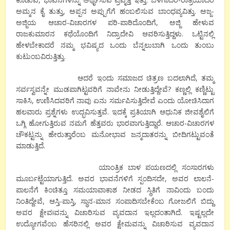
ಅಮ್ಮನ ಕೈ ತುತ್ತು, ಅಪ್ಪನ ಅಪ್ಪುಗೆಗೆ ಹಂಬಲಿಸುವ ಬಾಂಧವ್ಯವಿತ್ತು. ಅಜ್ಜ-
ಅಜ್ಜಿಯ ಆಚಾರ-ವಿಚಾರಗಳ ಪರಿ-ಪಾಠಿದೊಂದಿಗೆ, ಅಜ್ಜಿ ಹೇಳುವ
ರಾಜಕುಮಾರನ ಕಥೆಯೊಂದಿಗೆ ನಿದ್ರಾದೇವಿ ಆವರಿಸುತ್ತಿದ್ದಳು. ಒಟ್ಟಿನಲ್ಲಿ
ಹೇಳಬೇಕಾದರೆ ನಮ್ಮ ಭವಿಷ್ಯದ ಒಂದು ಬೆನ್ನಲುಬಾಗಿ ಒಂದು ತುಂಬು
ಕುಟುಂಬವಿರುತ್ತಿತ್ತು.
ಆದರೆ ಇಂದು ಸಮಾಜದ ಚಿತ್ರಣ ಬದಲಾಗಿದೆ, ತಮ್ಮ
ಸರ್ವಸ್ವವನ್ನೇ ಮುಡಪಾಗಿಟ್ಟವರಿಗೆ ನಾವೇನು ನೀಡುತ್ತಿದ್ದೇವೆ? ಕಣ್ಣಲ್ಲಿ ಕಣ್ಣಿಟ್ಟು
ಸಾಕಿಸಿ, ಉಣಿಸಿದವರಿಗೆ ನಾವು ಏನು ಸರ್ಮಪಿಸುತ್ತಿದೇವೆ ಎಂದು ಯೋಚಿಸಿದಾಗ
ಹಲವಾರು ಪ್ರಶ್ನೆಗಳು ಉದ್ಭವಿಸುತ್ತವೆ. ಇದಕ್ಕೆ ಪ್ರತಿಯಾಗಿ ಆಧುನಿಕ ಜೀವಶೈಲಿಗೆ
ಒಗ್ಗಿ ಹೋಗುತ್ತಿರುವ ನಮಗೆ ಹೆತ್ತವರು ಭಾರವಾಗುತ್ತಿದ್ದಾರೆ. ಆಚಾರ-ವಿಚಾರಗಳ
ಚೌಕಟ್ಟನ್ನು ಹೇರುತ್ತಾರೆಂಬ ಮನೋಭಾವ ಜನ್ಮದಾತರನ್ನು ಬೀದಿಗಟ್ಟುವಂತೆ
ಮಾಡುತ್ತಿದೆ.
ಯಾಂತ್ರಿಕ ಬಾಳ ಪಯಣದಲ್ಲಿ ಸಂಸಾರಗಳು
ಮೂರ್ಬಟ್ಟೆಯಾಗುತ್ತಿದೆ. ಅವರ ಭಾವನೆಗಳಿಗೆ ಸ್ಪಂದಿಸದೇ, ಅವರ ಲಾಲನೆ-
ಪಾಲನೆಗೆ ಕಿಂಚಿತ್ತೂ ಸಮಯಾವಾಕಾಶ ನೀಡದ ಸ್ಥಿತಿಗೆ ನಾವಿಂದು ಬಂದು
ನಿಂತಿದ್ದೇವೆ, ಆಸ್ತಿ-ಪಾಸ್ತಿ, ಸ್ಥಾನ-ಮಾನ ಸಂಪಾದಿಸಬೇಕೆಂಬ ಗೋಜಲಿಗೆ ಬಿದ್ದು
ಅವರ ಕ್ಷೇವiವನ್ನು ವಿಚಾರಿಸುವ ವ್ಯವದಾನ ಇಲ್ಲದಂತಾಗಿದೆ. ಇಷ್ಟಲ್ಲದೇ
ಉದ್ಯೋಗವೆಂಬ ಹೆಸರಿನಲ್ಲಿ ಅವರ ಕ್ಷೇಮವನ್ನು ವಿಚಾರಿಸುವ ವ್ಯವದಾನ