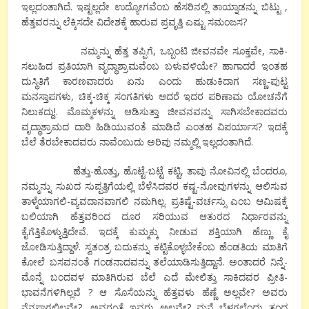
ಇಲ್ಲದಂತಾಗಿದೆ. ಇಷ್ಟಲ್ಲದೇ ಉದ್ಯೋಗವೆಂಬ ಹೆಸರಿನಲ್ಲಿ ತಾಯ್ನಾಡನ್ನು ಬಿಟ್ಟು ,
ಹೆತ್ತವರನ್ನು ಲೆಕ್ಕಿಸದೇ ವಿದೇಶಕ್ಕೆ ಹಾರುವ ಪ್ರವೃತ್ತಿ ಎಷ್ಟು ಸಮಂಜಸ?
ನಮ್ಮನ್ನು ಹೆತ್ತ ತಪ್ಪಿಗೆ, ಒಬ್ಬಂಟಿ ಜೀವನವೇ ಸೂಕ್ತವೇ, ಸಾಕಿ-
ಸಲುಹಿದ ಪ್ರತಿಯಾಗಿ ವೃದ್ಧಾಶ್ರಾಮವೆಂಬ ಬಳುವಳಿಯೇ? ಹಾಗಾದರೆ ಇಂತಹ
ದುಸ್ಥಿತಿಗೆ ಕಾರಣವಾದರು ಏನು ಎಂದು ಹುಡುಕಿದಾಗ ಸಣ್ಣ-ಪುಟ್ಟ
ಮನಸ್ತಾಪಗಳು, ಚಿಕ್ಕ-ಚಿಕ್ಕ ಸಂಗತಿಗಳು ಆದರೆ ಇದರ ಪರಿಣಾಮ ಯೋಚನೆಗೆ
ನಿಲುಕದ್ದು!. ಮೊಮ್ಮಕಳನ್ನು ಆಡಿಸುತ್ತಾ ಜೀವನವನ್ನು ಸಾಗಿಸಬೇಕಾದವರು
ವೃದ್ಧಾಶ್ರಾಮದ ದಾರಿ ಹಿಡಿಯುವಂತೆ ಮಾಡಿದೆ ಎಂತಹ ವಿಪರ್ಯಾಸ? ಇದಕ್ಕೆ
ಬೆಲೆ ತೆರಬೇಕಾದವರು ನಾವೆಂಬುದು ಅರಿವು ನಮ್ಮಲ್ಲಿ ಇಲ್ಲದಂತಾಗಿದೆ.
ಹೆತ್ತು-ಹೊತ್ತು, ಹೊಟ್ಟೆ-ಬಟ್ಟೆ ಕಟ್ಟಿ, ತಾವು ನೋವಿನಲ್ಲಿ ಬೆಂದರೂ,
ನಮ್ಮನ್ನು ಸುಖದ ಸುಪ್ಪತ್ತಿಗೆಯಲ್ಲಿ ಬೆಳೆಸಿದವರ ಕಷ್ಟ-ನೋವುಗಳನ್ನು ಆಲಿಸುವ
ತಾಳ್ಮೆಯಾಗಲಿ-ವ್ಯವದಾನವಾಗಲಿ ನಮಗಿಲ್ಲ. ಪ್ರತಿಷ್ಟೆ-ವರ್ಚಸ್ಸು ಎಂಬ ಆಮಿಷಕ್ಕೆ
ಬಲಿಯಾಗಿ ಹೆತ್ತವರಿಂದ ದೂರ ಸರಿಯುವ ಆತುರದ ನಿರ್ಧಾರವನ್ನು
ಕೈಗೆತ್ತಿಕೊಳ್ಳುತ್ತಿದೇವೆ. ಇದಕ್ಕೆ ಕುಮ್ಮಕ್ಕು ನೀಡುವ ಶಕ್ತಿಯಾಗಿ ಹೆಣ್ಣು ಕೈ
ಜೋಡಿಸುತ್ತಿದ್ದಾಳೆ. ಸ್ವತಂತ್ರ ಬದುಕನ್ನು ಕಟ್ಟಿಕೊಳ್ಳಬೇಕೆಂಬ ಹೆಂಡತಿಯ ಮಾತಿಗೆ
ಕೋಲೆ ಬಸವನಂತೆ ಗಂಡನಾದವನ್ನು ತಲೆಯಾಡಿಸುತ್ತಿದ್ದಾನೆ. ಅಂತಾದರೆ ನಿನ್ನೆ-
ಮೊನ್ನೆ ಬಂದವಳ ಮಾತಿಗಿರುವ ಬೆಲೆ ಎದೆ ಮೇಲಿತ್ತು ಸಾಕಿದವರ ಪ್ರೀತಿ-
ಭಾವನೆಗಳಿಗಿಲ್ಲವೆ ? ಆ ಸೊಸೆಯನ್ನು ಹೆತ್ತವಳು ಹೆಣ್ಣೆ ಅಲ್ಲವೇ? ಅವರು
ನೆನಪಾಗಲಿಲ್ಲವೇ?. ಅವರಂತೆ ಇವರು ಅಲ್ಲವೇ? ಮನೆ ಬೆಳಗಲೆಂದು ತಂದ