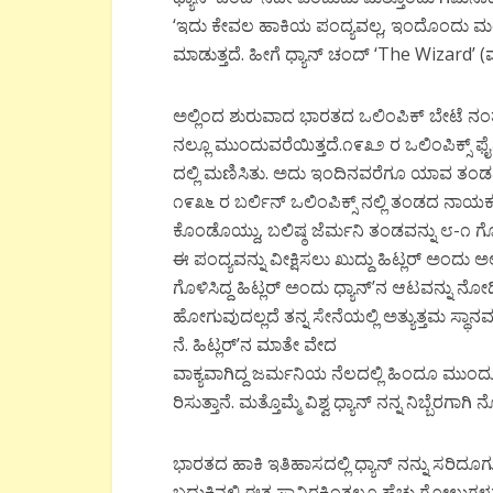
‘ಇದು ಕೇವಲ ಹಾಕಿಯ ಪಂದ್ಯವಲ್ಲ, ಇಂದೊಂದು ಮಂತ್ರ 
ಮಾಡುತ್ತದೆ. ಹೀಗೆ ಧ್ಯಾನ್ ಚಂದ್ ‘The Wizard’ (ಮಾಂ
ಅಲ್ಲಿಂದ ಶುರುವಾದ ಭಾರತದ ಒಲಿಂಪಿಕ್ ಬೇಟೆ ನಂ
ನಲ್ಲೂ ಮುಂದುವರೆಯಿತ್ತದೆ.೧೯೩೨ ರ ಒಲಿಂಪಿಕ್ಸ್ 
ದಲ್ಲಿ ಮಣಿಸಿತು. ಅದು ಇಂದಿನವರೆಗೂ ಯಾವ ತಂಡ
೧೯೩೬ ರ ಬರ್ಲಿನ್ ಒಲಿಂಪಿಕ್ಸ್ ನಲ್ಲಿ ತಂಡದ ನಾಯಕ
ಕೊಂಡೊಯ್ದು, ಬಲಿಷ್ಠ ಜೆರ್ಮನಿ ತಂಡವನ್ನು ೮-೧ ಗೋಲ
ಈ ಪಂದ್ಯವನ್ನು ವೀಕ್ಷಿಸಲು ಖುದ್ದು ಹಿಟ್ಲರ್ ಅಂದು ಅ
ಗೊಳಿಸಿದ್ದ ಹಿಟ್ಲರ್ ಅಂದು ಧ್ಯಾನ್’ನ ಆಟವನ್ನು ನೋ
ಹೋಗುವುದಲ್ಲದೆ ತನ್ನ ಸೇನೆಯಲ್ಲಿ ಅತ್ಯುತ್ತಮ ಸ್ಥಾನ
ನೆ. ಹಿಟ್ಲರ್’ನ ಮಾತೇ ವೇದ
ವಾಕ್ಯವಾಗಿದ್ದ ಜರ್ಮನಿಯ ನೆಲದಲ್ಲಿ ಹಿಂದೂ ಮುಂದೂ
ರಿಸುತ್ತಾನೆ. ಮತ್ತೊಮ್ಮೆ ವಿಶ್ವ ಧ್ಯಾನ್ ನನ್ನ ನಿಬ್ಬೆರಗಾಗಿ 
ಭಾರತದ ಹಾಕಿ ಇತಿಹಾಸದಲ್ಲಿ ಧ್ಯಾನ್ ನನ್ನು ಸರಿದೂಗ
ಬದುಕಿನಲ್ಲಿ ಈತ ಸಾವಿರಕ್ಕಿಂತಲೂ ಹೆಚ್ಚು ಗೋಲುಗಳನು