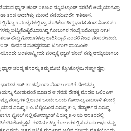
ೆಯಾದ ಧ್ಯಾನ್ ಚಂದ್ ೧೯೨೬ರ ನ್ಯೂಜಿಲ್ಯಾಂಡ್ ಸರಣಿಗೆ ಆಯ್ಕೆಯಾಗುತ್ತಾ
್ರೀಡಾ ತಂಡ ಅದಾಗಿತ್ತು. ಮುಂದೆ ನಡೆಯುವುದೇ ಇತಿಹಾಸ.
್ಲಿ ಗೆದ್ದು ೨ ಪಂದ್ಯಗಳಲ್ಲಿ ಡ್ರಾ ಮಾಡಿಕೊಂಡಿದ್ದ ಭಾರತ ತಂಡ ಸೋತ ಪಂ
್ನು ಬಿಟ್ಟುಕೊಟ್ಟರೆ,ಬಾರಿಸಿದ್ದ ಗೋಲುಗಳ ಸಂಖ್ಯೆ ಬರೋಬ್ಬರಿ ೧೯೨!
ಂತಲೂ ಹೆಚ್ಚು ಗೋಲುಗಳನ್ನು ಬಾರಿಸಿದ್ದಾನೆ ಎಂದರೆ ನೀವು ನಂಬಲೇಬೇಕು.
್ ಚಂದ್ ಜೀವನದ ಮಹತ್ತರವಾದ ಟರ್ನಿಂಗ್ ಪಾಯಿಂಟ್.
ಿಯೊಂದು ಅಂತರಾಷ್ಟ್ರೀಯ ಪಂದ್ಯಕ್ಕೆ ಧ್ಯಾನ್ ಚಂದ್ ನನ್ನು ಆಯ್ಕೆಯಾಗಲು
್ ಚಂದ್ನ ಹೆಸರನ್ನು ತಮ್ಮ ಮೇಲೆ ಕೆತ್ತಿಸಿಕೊಳ್ಳಲು ಸಜ್ಜಾಗಿದ್ದವು.
ನಲ್ಲಿ ಭಾರತದ ಹಾಕಿ ತಂಡವೊಂದು ಮೊದಲ ಬಾರಿಗೆ ದೇಶವನ್ನು
ೀಯ ಹಾಕಿಯನ್ನು ನೋಡುವಂತೆ ಮಾಡಿದ ಆ ಸರಣಿ ದೇಶಕ್ಕೆ ಮೊದಲ ಒಲಿಂಪಿಕ್
 ಅಷ್ಟೂ ಪಂದ್ಯಗಳಲ್ಲಿ ಭಾರತ ಒಂದೇ ಒಂದು ಗೋಲನ್ನು ಎದುರಾಳಿ ತಂಡಕ್ಕೆ
ಯಾದ ವಿರುದ್ಧ ೭-೦, ಬೆಲ್ಜಿಯಂನ ವಿರುದ್ಧ ೯-೦, ಡೆನ್ಮಾರ್ಕ್ ನ ವಿರುದ್ಧ
೬-೦ ಹಾಗೂ ಫೈನಲ್ ನಲ್ಲಿ ಹೋಲ್ಯಾಂಡ್ ವಿರುದ್ಧ ೩-೦ ಯ ಅಂತರದಲ್ಲಿ
ಗೇರಿಸಿಕೊಳ್ಳುತ್ತದೆ. ಗಳಿಸಿದ ಒಟ್ಟು ಗೋಲುಗಳಲ್ಲಿ ಸುಮಾರು ಅರ್ಧದಷ್ಟು
ಹ ವಿಷಯ. ಆತನ ಆಟಕ್ಕೆ ಮರುಳಾದ ಅಲ್ಲಿನ ಸ್ಥಳೀಯ ಪತ್ರಿಕೆಯೊಂದು