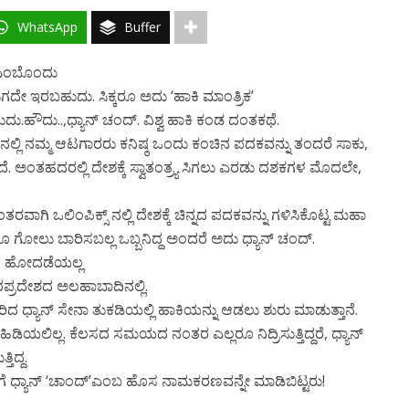
WhatsApp
Buffer
..?ಎಂಬೊಂದು
ಸಿಗದೇ ಇರಬಹುದು. ಸಿಕ್ಕರೂ ಅದು ‘ಹಾಕಿ ಮಾಂತ್ರಿಕ’
ು.ಹೌದು..,ಧ್ಯಾನ್ ಚಂದ್. ವಿಶ್ವ ಹಾಕಿ ಕಂಡ ದಂತಕಥೆ.
ನಲ್ಲಿ ನಮ್ಮ ಆಟಗಾರರು ಕನಿಷ್ಠ ಒಂದು ಕಂಚಿನ ಪದಕವನ್ನು ತಂದರೆ ಸಾಕು,
ತದೆ. ಅಂತಹದರಲ್ಲಿ ದೇಶಕ್ಕೆ ಸ್ವಾತಂತ್ರ್ಯ ಸಿಗಲು ಎರಡು ದಶಕಗಳ ಮೊದಲೇ,
ರಂತರವಾಗಿ ಒಲಿಂಪಿಕ್ಸ್ ನಲ್ಲಿ ದೇಶಕ್ಕೆ ಚಿನ್ನದ ಪದಕವನ್ನು ಗಳಿಸಿಕೊಟ್ಟ ಮಹಾ
 ಗೋಲು ಬಾರಿಸಬಲ್ಲ ಒಬ್ಬನಿದ್ದ ಅಂದರೆ ಅದು ಧ್ಯಾನ್ ಚಂದ್.
ವದ ಹೋದಡೆಯಲ್ಲ
್ತರಪ್ರದೇಶದ ಅಲಹಾಬಾದಿನಲ್ಲಿ.
ಿದ ಧ್ಯಾನ್ ಸೇನಾ ತುಕಡಿಯಲ್ಲಿ ಹಾಕಿಯನ್ನು ಆಡಲು ಶುರು ಮಾಡುತ್ತಾನೆ.
ಿಯಲಿಲ್ಲ. ಕೆಲಸದ ಸಮಯದ ನಂತರ ಎಲ್ಲರೂ ನಿದ್ರಿಸುತ್ತಿದ್ದರೆ, ಧ್ಯಾನ್
ಿದ್ದ.
ೆ ಧ್ಯಾನ್ ‘ಚಾಂದ್’ಎಂಬ ಹೊಸ ನಾಮಕರಣವನ್ನೇ ಮಾಡಿಬಿಟ್ಟರು!