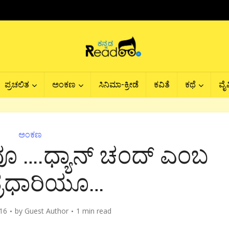
ಪ್ರಚಲಿತ
ಅಂಕಣ
ಸಿನಿಮಾ-ಕ್ರೀಡೆ
ಕವಿತೆ
ಕಥೆ
ವೈವ
ಅಂಕಣ
ೂ ….ಧ್ಯಾನ್ ಚಂದ್ ಎಂಬ
್ರಧಾರಿಯೂ…
16
by
Guest Author
1 min read