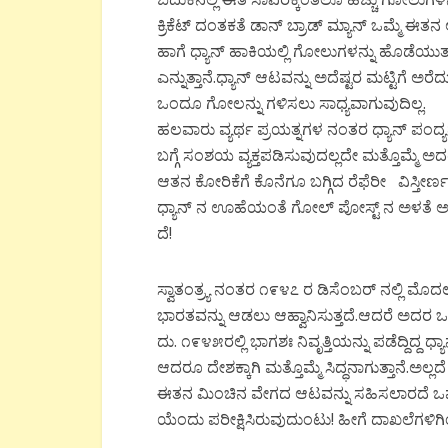
ಕ್ರಿಕೆಟ್ ದಂತಕತೆ ಡಾನ್ ಬ್ರಾಡ್ ಮ್ಯಾನ್ ಒಮ್ಮೆ ಈತನ
ಹಾಗೆ ಧ್ಯಾನ್ ಹಾಕಿಯಲ್ಲಿ ಗೋಲುಗಳನ್ನು ಹೊಡೆಯುತ್ತ
ಎನ್ನುತ್ತಾನೆ.ಧ್ಯಾನ್ ಆಟವನ್ನು ಅದೆಷ್ಟರ ಮಟ್ಟಿಗೆ ಅ
ಒಂದೂ ಗೋಲನ್ನು ಗಳಿಸಲು ಸಾಧ್ಯವಾಗುವುದಿಲ್ಲ.
ಹಲವಾರು ವ್ಯರ್ಥ ಪ್ರಯತ್ನಗಳ ನಂತರ ಧ್ಯಾನ್ ಪಂದ್ಯದ 
ಬಗ್ಗೆ ಸಂಶಯ ವ್ಯಕ್ತಪಡಿಸುವುದಲ್ಲದೇ ಮತ್ತೊಮ್ಮೆ ಅದರ
ಆತನ ಕೋರಿಕೆಗೆ ಕೊನೆಗೂ ಬಗ್ಗಿದ ರೆಫೆರೀ ವಿಸ್ತೀರ್ಣವನ
ಧ್ಯಾನ್ ನ ಊಹೆಯಂತೆ ಗೋಲ್ ಪೋಸ್ಟ್ ನ ಅಳತೆ ಅಂತರ
ದೆ!
ಸ್ವಾತಂತ್ರ್ಯ ನಂತರ ೧೯೪೭ ರ ಡಿಸೆಂಬರ್ ನಲ್ಲಿ ಮೊ
ಭಾರತವನ್ನು ಆಡಲು ಆಹ್ವಾನಿಸುತ್ತದೆ.ಆದರೆ ಅದರ ಒ
ದು. ೧೯೪೫ರಲ್ಲಿ ಭಾಗಶಃ ನಿವೃತ್ತಿಯನ್ನು ಪಡೆದ್ದಿದ್ದ
ಆದರೂ ದೇಶಕ್ಕಾಗಿ ಮತ್ತೊಮ್ಮೆ ಸಿದ್ಧನಾಗುತ್ತಾನೆ.ಅಲ್
ಈತನ ಮಿಂಚಿನ ವೇಗದ ಆಟವನ್ನು ಸಹಿಸಲಾರದೆ ಒಮ್ಮೆ ನ
ಯೆಂದು ಪರೀಕ್ಷಿಸಿರುವುದುಂಟು! ಹೀಗೆ ದಾಖಲೆಗಳಿಗಿಂ