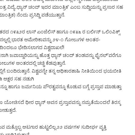
ವಿದ್ಯೆ..ಧ್ಯಾನ್ ಚಂದ್ ಇದರ ಮಾಂತ್ರಿಕ’ ಎಂಬ ಸುದ್ದಿಯನ್ನು ಪ್ರಸಾರ ಸಹ
ತ್ರಿಕ) ನೆಂದು ಪ್ರಸಿದ್ದಿ ಪಡೆಯುತ್ತಾನೆ.
ತರದ ೧೯೩೨ರ ಲಾಸ್ ಏಂಜೆಲಿಸ್ ಹಾಗೂ ೧೯೩೬ ರ ಬರ್ಲಿನ್ ಒಲಿಂಪಿಕ್ಸ್
ಫೈನಲ್ನಲ್ಲಿ ಭಾರತ ಅಮೇರಿಕಾವನ್ನು ೨೪-೧ ಗೋಲುಗಳ ಅಂತರ-
ದಿಂದಲೂ ಭೇದಿಸಲಾಗದ ವಿಶ್ವದಾಖಲೆ!
ನಾಗಿ ಜವಾಬ್ದಾರಿಯನ್ನು ಹೊತ್ತ ಧ್ಯಾನ್ ಚಂದ್ ತಂಡವನ್ನು ಫೈನಲ್’ವರೆಗೂ
ುಗಳ ಅಂತರದಲ್ಲಿ ಚಚ್ಚಿ ಕೆಡವುತ್ತಾನೆ.
ಲ್ಲಿಗೆ ಬಂದಿರುತ್ತಾನೆ. ವಿಶ್ವವನ್ನೇ ತನ್ನ ಅಧಿಕಾರಶಾಹಿ ನೀತಿಯಿಂದ ಭಯಬೀತಿ
ಡಿ ಅಕ್ಷರ ಸಹ ನಡುಗಿ
ವನ್ನೂ ಹಾಗೂ ಜರ್ಮನಿಯ ಪೌರತ್ವವನ್ನೂ ಕೊಡುವ ಬಗ್ಗೆ ಪ್ರಸ್ತಾಪ ಮಾಡುತ್ತಾ
 ಯೋಚಿಸದೆ ಧೀರ ಧ್ಯಾನ್ ಅವನ ಪ್ರಸ್ತಾಪವನ್ನು ನಮ್ರತೆಯಿಂದಲೆ ತಿರಸ್ಕ
ನೋಡುತ್ತದೆ.
ುವ ಮತ್ತೊಬ್ಬ ಆಟಗಾರ ಹುಟ್ಟಲಿಲ್ಲ.೨೨ ವರ್ಷಗಳ ಸುದೀರ್ಘ ವೃತ್ತಿ
 ಬಾರಿಸಿರುತ್ತಾನೆ.