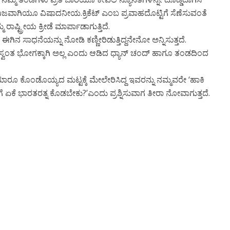
ು ನಿಜವಾಗಿಯೂ ವಿಷಾದನೀಯ.ಕ್ರಿಕೆಟ್ ಎಂಬ ಪ್ರವಾಹದೊಟ್ಟಿಗೆ ಸೆಣೆಸುವಂತೆ
ಷ್ಟ್ರೀಯ ಕ್ರೀಡೆ ಮಾರ್ಪಾಡಾಗುತ್ತಿದೆ.
ಗಿನ ಸಾಧನೆಯನ್ನು ನೋಡಿ ಕಣ್ಣೀರಿಡುತ್ತಿದ್ದನೇನೋ ಅನ್ನಿಸುತ್ತದೆ.
ಸ್ವಂತ ಭೋಗಕ್ಕಾಗಿ ಅಲ್ಲ ಎಂದು ಆಡಿದ ಧ್ಯಾನ್ ಚಂದ್ ಹಾಗೂ ತಂಡದಿಂದ
ು ಯಾರೂ ಕೊಂಡೊಯ್ಯದ ಮಟ್ಟಕ್ಕೆ ಮೇಲೇರಿಸಿದ್ದ ಇವರನ್ನು ನಮ್ಮವರೇ ‘ಹಾಕಿ
್ ಗೆ ಏಕೆ ಭಾರತರತ್ನ ಕೊಡಬೇಕು?’ಎಂದು ಪ್ರಶ್ನಿಸುವಾಗ ತೀರಾ ನೋವಾಗುತ್ತದೆ.