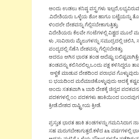
ಅಂದು ಉಡಲು ಕನಿಷ್ಠ ವಸ್ತ್ರಗಳು ಇಲ್ಲದೆ,ಲಭ್ಯವಿರುವ
.ವಿದೇಶಿಯರು ಒಳ್ಳೆಯ ಶೋ ಹಾಗೂ ಬಟ್ಟೆಯನ್ನು ತೊಟ್ಟ
ಳಿಂದಲೇ ದೇಶವನ್ನು ಗೆಲ್ಲಿಸಬೇಕಾಗುತ್ತಿತ್ತು.
ವಿದೇಶಿಯರು ಕೆಲವೇ ಗಂಟೆಗಳಲ್ಲಿ ವಿಶ್ವದ ಮೂಲೆ 
ಳು ,ಸಾವಿರಾರು ಮೈಲುಗಳನ್ನು ಸಮುದ್ರದಲ್ಲಿ ಚಲಿಸಿ, ಸಮ
ಪಂದ್ಯದಲ್ಲಿ ಸೆಣೆಸಿ ದೇಶವನ್ನು ಗೆಲ್ಲಿಸಬೇಕಿತ್ತು.
ಆದರೂ ಆಗಿನ ಭಾರತ ತಂಡ ಅದೆಷ್ಟು ಬಲಿಷ್ಟವಾಗಿತ್ತೆಂದರ
ತಂಡವನ್ನು ಕಲಿಸಿರಲಿಲ್ಲ.ಒಂದು ಪಕ್ಷ ಕಳಿಸಿದ್ದರೂ ತಾ
ಆಳ್ವಿಕೆ ಮಾಡುವ ದೇಶದಿಂದ ಪರಾಭವ ಗೊಳ್ಳುವುದು 
ಬ ಭಯದಿಂದ ಮರೆಮಾಚಿಕೊಳ್ಳುವುದು ಅದಕ್ಕೆ ಕಷ್ಟವಾಗ
ಅಂದು ಸತತವಾಗಿ ೬ ಬಾರಿ ದೇಶಕ್ಕೆ ಚಿನ್ನದ ಪದಕವನ್ನ
ಪದಕಗಳಲ್ಲಿ ೧೧ ಪದಕಗಳು ಹಾಕಿಯಿಂದ ಬಂದವುಗಳೆ
ಕ್ರೀಡೆ.ದೇಶದ ರಾಷ್ಟ್ರೀಯ ಕ್ರೀಡೆ.
ಪ್ರಸ್ತುತ ಭಾರತ ಹಾಕಿ ತಂಡಗಳನ್ನು ಗಮನಿಸಿದಾಗ ನಾ
ಸಹ ಮರುಗಬೇಕಾಗುತ್ತದೆ.ಕಳೆದ ೩೬ ವರ್ಷಗಳಲ್ಲಿ ಭ
ಆದಷ್ಟು ಮಟ್ಟಿಗೆ ಒಳ್ಳೆಯ ಸೌಲಭ್ಯಗಳನ್ನೇ ಪಡೆದಿರ