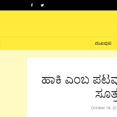
ಮುಖಪುಟ
ಹಾಕಿ ಎಂಬ ಪಟವ
ಸೂತ
October 18, 20