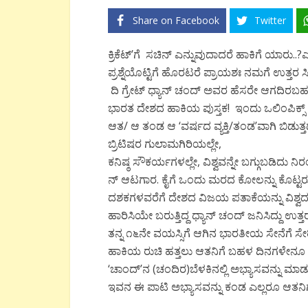
Share on Facebook
Twitter
ಕ್ರಿಕೆಟ್’ಗೆ ಸಚಿನ್ ಎನ್ನುವುದಾದರೆ ಹಾಕಿಗೆ ಯಾರು
ಪ್ರಶ್ನೆಯೊಟ್ಟಿಗೆ ಹೊರಟರೆ ಪ್ರಾಯಶಃ ನಮಗೆ ಉತ್ತರ 
ದಿ ಗ್ರೇಟ್ ಧ್ಯಾನ್ ಚಂದ್ ಅವರ ಹೆಸರೇ ಆಗದಿರಬಹುದ
ಭಾರತ ದೇಶದ ಹಾಕಿಯ ಪುಸ್ತಕ! ಇಂದು ಒಲಿಂಪಿಕ್ಸ್ 
ಆತ/ ಆ ತಂಡ ಆ ‘ವರ್ಷದ ವ್ಯಕ್ತಿ/ತಂಡ’ವಾಗಿ ಬಿಡುತ್
ಬ್ರಿಟಿಷರ ಗುಲಾಮಗಿರಿಯಲ್ಲೇ,
ಕನಿಷ್ಠ ಸೌಕರ್ಯಗಳಲ್ಲೇ, ವಿಶ್ವವನ್ನೇ ಬಗ್ಗುಬಡಿದು ನಿ
ನ್ ಆಟಗಾರ. ಕೈಗೆ ಒಂದು ಮರದ ಕೋಲನ್ನು ಕೊಟ್ಟರೂ
ದಶಕಗಳವರೆಗೆ ದೇಶದ ವಿಜಯ ಪತಾಕೆಯನ್ನು ವಿಶ್
ಹಾರಿಸಿಯೇ ಬರುತ್ತಿದ್ದ ಧ್ಯಾನ್ ಚಂದ್ ಜನಿಸಿದ್ದು ಉತ
ತನ್ನ ೧೬ನೇ ವಯಸ್ಸಿಗೆ ಆಗಿನ ಭಾರತೀಯ ಸೇನೆಗೆ ಸೇರ
ಹಾಕಿಯ ರುಚಿ ಹತ್ತಲು ಆತನಿಗೆ ಬಹಳ ದಿನಗಳೇನೂ ಹಿಡ
‘ಚಾಂದ್’ನ (ಚಂದಿರ)ಬೆಳಕಿನಲ್ಲಿ ಅಭ್ಯಾಸವನ್ನು ಮಾಡುತ್ತ
ಇವನ ಈ ಪಾಟಿ ಅಭ್ಯಾಸವನ್ನು ಕಂಡ ಎಲ್ಲರೂ ಆತನಿಗ