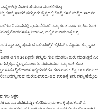
 ವಸ್ತ್ರಗಳಲ್ಲೇ ವಿದೇಶ ಪ್ರಯಾಣ ಮಾಡಬೇಕಿತ್ತು
ು ಕಣಕ್ಕೆ ಇಳಿದರೆ ನಮ್ಮವರು ಸೈನ್ಯದಲ್ಲಿ ಕೊಟ್ಟ ಕಳಪೆ ಮಟ್ಟದ ಸಾಧನಗ
ಮೂಲೆಗೂ ವಿಮಾನದಲ್ಲಿ ಪ್ರಯಾಣಿಸಿದರೆ ನಮ್ಮ ತಂಡ ವಾರಗಳು,ತಿಂಗಳುಗ
ುದ್ರ ರೋಗಗಳನ್ನೂ ನಿಬಾಹಿಸಿ, ಅಲ್ಲಿನ ಹವಾಗುಣಕ್ಕೆ ಒಗ್ಗಿ,
ೆ ಸ್ವಾತಂತ್ರ್ಯ ಪೂರ್ವದ ಒಲಿಂಪಿಕ್ಸ್’ಗೆ ಬ್ರಿಟನ್ ಒಮ್ಮೆಯೂ ತನ್ನ ಸ್ವಂತ
ವು
ಖಚಿತ ಆಗ ಇಡೀ ವಿಶ್ವವೇ ತಮ್ಮನು ಗೇಲಿ ಮಾಡಲು ಶುರು ಮಾಡುತ್ತದೆ ಎಂ
ುತ್ತಿತ್ತು.ಇಷ್ಟೆಲ್ಲಾ ಸವಾಲುಗಳ ನಡುವೆಯೂ ನಮ್ಮ ಹಾಕಿ ತಂಡ
ು ಗಳಿಸಿಕೊಟ್ಟಿದೆ.ಭಾರತ ಇಲ್ಲಿಯವರೆಗೂ ಗಳಿಸಿರುವ ಒಟ್ಟು ೨೪ ಒಲಿಂಪಿಕ್
ಂಬುದನ್ನು ನಾವು ಮರೆಯಬಾರದು.ಆದ ಕಾರಣಕ್ಕೆ ಇದು ನಮ್ಮ ಹೆಮ್ಮೆಯ
ವುಗಳು ಅಕ್ಷರ
ಾರತ ಒಂದೂ ಪದಕವನ್ನು ಗಳಿಸದಿರುವುದು ಅದಕ್ಕೆ ಪೂರಕವಾಗಿದೆ.
ುವ ನಮ್ಮ ತಂಡಗಳು ಪ್ರತಿ ಬಾರಿಯೂ ಕೇವಲ ನ್ಯೂನತೆಗಳನ್ನೇ ದೊಡ್ಡದಾಗಿಸಿ