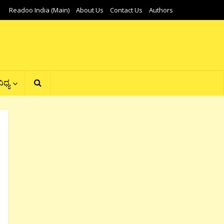
Readoo India (Main)
About Us
Contact Us
Authors
ಿಧ್ಯ