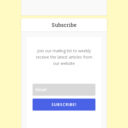
Subscribe
Join our mailing list to weekly
receive the latest articles from
our website
SUBSCRIBE!
One e-mail a week. We don't spam.
Don't forget to check the promotional
tab if you are using gmail.