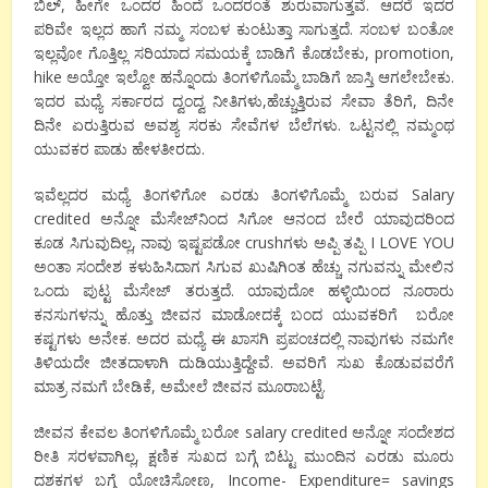
ಬಿಲ್, ಹೀಗೇ ಒಂದರ ಹಿಂದೆ ಒಂದರಂತೆ ಶುರುವಾಗುತ್ತವೆ. ಆದರೆ ಇದರ
ಪರಿವೇ ಇಲ್ಲದ ಹಾಗೆ ನಮ್ಮ ಸಂಬಳ ಕುಂಟುತ್ತಾ ಸಾಗುತ್ತದೆ. ಸಂಬಳ ಬಂತೋ
ಇಲ್ಲವೋ ಗೊತ್ತಿಲ್ಲ ಸರಿಯಾದ ಸಮಯಕ್ಕೆ ಬಾಡಿಗೆ ಕೊಡಬೇಕು, promotion,
hike ಅಯ್ತೋ ಇಲ್ವೋ ಹನ್ನೊಂದು ತಿಂಗಳಿಗೊಮ್ಮೆ ಬಾಡಿಗೆ ಜಾಸ್ತಿ ಆಗಲೇಬೇಕು.
ಇದರ ಮಧ್ಯೆ ಸರ್ಕಾರದ ದ್ವಂದ್ವ ನೀತಿಗಳು,ಹೆಚ್ಚುತ್ತಿರುವ ಸೇವಾ ತೆರಿಗೆ, ದಿನೇ
ದಿನೇ ಏರುತ್ತಿರುವ ಅವಶ್ಯ ಸರಕು ಸೇವೆಗಳ ಬೆಲೆಗಳು. ಒಟ್ಟನಲ್ಲಿ ನಮ್ಮಂಥ
ಯುವಕರ ಪಾಡು ಹೇಳತೀರದು.
ಇವೆಲ್ಲದರ ಮಧ್ಯೆ ತಿಂಗಳಿಗೋ ಎರಡು ತಿಂಗಳಿಗೊಮ್ಮೆ ಬರುವ Salary
credited ಅನ್ನೋ ಮೆಸೇಜ್‌ನಿಂದ ಸಿಗೋ ಆನಂದ ಬೇರೆ ಯಾವುದರಿಂದ
ಕೂಡ ಸಿಗುವುದಿಲ್ಲ, ನಾವು ಇಷ್ಟಪಡೋ crushಗಳು ಅಪ್ಪಿ ತಪ್ಪಿ I LOVE YOU
ಅಂತಾ ಸಂದೇಶ ಕಳುಹಿಸಿದಾಗ ಸಿಗುವ ಖುಷಿಗಿಂತ ಹೆಚ್ಚು ನಗುವನ್ನು ಮೇಲಿನ
ಒಂದು ಪುಟ್ಟ ಮೆಸೇಜ್ ತರುತ್ತದೆ. ಯಾವುದೋ ಹಳ್ಳಿಯಿಂದ ನೂರಾರು
ಕನಸುಗಳನ್ನು ಹೊತ್ತು ಜೀವನ ಮಾಡೋದಕ್ಕೆ ಬಂದ ಯುವಕರಿಗೆ ಬರೋ
ಕಷ್ಟಗಳು ಅನೇಕ. ಅದರ ಮಧ್ಯೆ ಈ ಖಾಸಗಿ ಪ್ರಪಂಚದಲ್ಲಿ ನಾವುಗಳು ನಮಗೇ
ತಿಳಿಯದೇ ಜೀತದಾಳಾಗಿ ದುಡಿಯುತ್ತಿದ್ದೇವೆ. ಅವರಿಗೆ ಸುಖ ಕೊಡುವವರೆಗೆ
ಮಾತ್ರ ನಮಗೆ ಬೇಡಿಕೆ, ಅಮೇಲೆ ಜೀವನ ಮೂರಾಬಟ್ಟೆ.
ಜೀವನ ಕೇವಲ ತಿಂಗಳಿಗೊಮ್ಮೆ ಬರೋ salary credited ಅನ್ನೋ ಸಂದೇಶದ
ರೀತಿ ಸರಳವಾಗಿಲ್ಲ, ಕ್ಷಣಿಕ ಸುಖದ ಬಗ್ಗೆ ಬಿಟ್ಟು ಮುಂದಿನ ಎರಡು ಮೂರು
ದಶಕಗಳ ಬಗ್ಗೆ ಯೋಚಿಸೋಣ, Income- Expenditure= savings