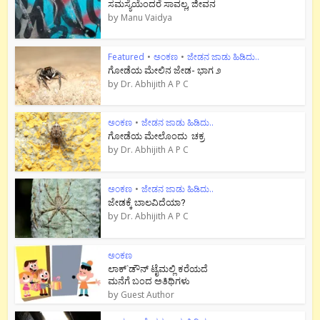
ಸಮಸ್ಯೆಯೆಂದರೆ ಸಾವಲ್ಲ, ಜೀವನ
by
Manu Vaidya
Featured
•
ಅಂಕಣ
•
ಜೇಡನ ಜಾಡು ಹಿಡಿದು..
ಗೋಡೆಯ ಮೇಲಿನ ಜೇಡ- ಭಾಗ ೨
by
Dr. Abhijith A P C
ಅಂಕಣ
•
ಜೇಡನ ಜಾಡು ಹಿಡಿದು..
ಗೋಡೆಯ ಮೇಲೊಂದು ಚಕ್ರ
by
Dr. Abhijith A P C
ಅಂಕಣ
•
ಜೇಡನ ಜಾಡು ಹಿಡಿದು..
ಜೇಡಕ್ಕೆ ಬಾಲವಿದೆಯಾ?
by
Dr. Abhijith A P C
ಅಂಕಣ
ಲಾಕ್`ಡೌನ್ ಟೈಮಲ್ಲಿ ಕರೆಯದೆ
ಮನೆಗೆ ಬಂದ ಅತಿಥಿಗಳು
by
Guest Author