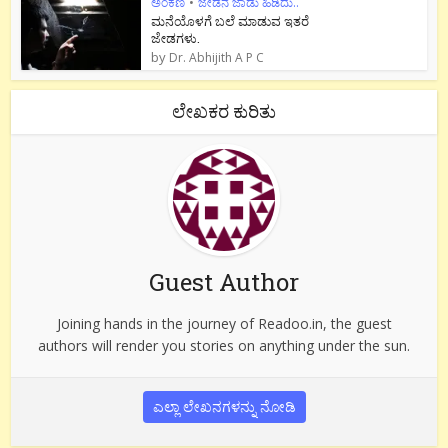
ಅಂಕಣ
•
ಜೇಡನ ಜಾಡು ಹಿಡಿದು..
ಮನೆಯೊಳಗೆ ಬಲೆ ಮಾಡುವ ಇತರೆ
ಜೇಡಗಳು.
by
Dr. Abhijith A P C
ಲೇಖಕರ ಕುರಿತು
Guest Author
Joining hands in the journey of Readoo.in, the guest
authors will render you stories on anything under the sun.
ಎಲ್ಲಾ ಲೇಖನಗಳನ್ನು ನೋಡಿ