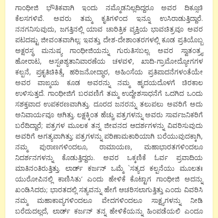
ಗಾಂಧೀಜಿ ಭೌತಿಕವಾಗಿ ಇಂದು ನಮ್ಮೊಡನಿಲ್ಲದಿದ್ದರೂ ಅವರ ದಿಕ್ಸೂಚಿ
ಕೆಲಸಗಳಿವೆ. ಅವರು ತಮ್ಮ ಕೃತಿಗಳಿಂದ ಇನ್ನೂ ಉಸಿರಾಡುತ್ತಿದ್ದಾರೆ.
ನನಗನಿಸುವುದು, ಜಗತ್ತಿನಲ್ಲಿ ಯಾವ ಚಾರಿತ್ರಿಕ ವ್ಯಕ್ತಿಯ ಭಾವಚಿತ್ರವೂ ಅವರ
ಪಟದಷ್ಟು ಜೀವಂತವಾಗಿಲ್ಲ; ಇವತ್ತು ದೇಶ-ದೇಶಾಂತರಗಳಲ್ಲಿ ಕೂಡ ಪ್ರತಿಯೊಬ್ಬ
ಅಕ್ಷರಸ್ಥ ಮನುಷ್ಯ ಗಾಂಧೀಜಿಯನ್ನು ಗುರುತಿಸಬಲ್ಲ. ಅವರ ಸ್ವಾತಂತ್ರ್ಯ
ಹೋರಾಟ, ಅಸ್ಪøಶ್ಯತಾನಿವಾರಣೆಯ ಚಳವಳಿ, ಖಾದಿ-ಗ್ರಾಮೋದ್ಯೋಗಗಳ
ಕಲ್ಪನೆ, ಪ್ರಕೃತಿಚಿಕಿತ್ಸೆ, ಹರಿಜನೋದ್ಧಾರ, ಅಹಿಂಸೆಯ ಪ್ರತಿಪಾದನೆಗಳಂತೆಯೇ
ಅವರ ವಾಙ್ಮಯ ಕೂಡ ಅವರನ್ನು ನಮ್ಮ ಹೃದಯದೊಳಗೆ ಚಿರಕಾಲ
ಉಳಿಸುತ್ತದೆ. ಗಾಂಧೀಜಿಗೆ ಬರವಣಿಗೆ ತಮ್ಮ ಉದ್ದೇಶಸಾಧನೆಗೆ ಒದಗಿದ ಒಂದು
ಸಶಕ್ತವಾದ ಉಪಕರಣವಾಗಿತ್ತು. ದೂರದ ಜನರನ್ನು ತಲುಪಲು ಅವರಿಗೆ ಅದು
ಅನಿವಾರ್ಯವೂ ಆಗಿತ್ತು. ಲಕ್ಷಕ್ಕಿಂತ ಹೆಚ್ಚು ಪತ್ರಗಳನ್ನು ಅವರು ಸಾರ್ವಜನಿಕರಿಗೆ
ಬರೆದಿದ್ದಾರೆ; ಪತ್ರಗಳ ಮೂಲಕ ತನ್ನ ಜೀವನದ ಆದರ್ಶಗಳನ್ನು ವಿವರಿಸುವುದು
ಅವರಿಗೆ ಅಗತ್ಯವಾಗಿತ್ತು; ಪತ್ರಗಳನ್ನು ಪರಿಣಾಮಕಾರಿಯಾಗಿ ಬರೆಯುವುದಕ್ಕಾಗಿ,
ನಮ್ಮ ಪುರಾಣಗಳಿಂದಲೂ, ರಾಮಾಯಣ, ಮಹಾಭಾರತಗಳಿಂದಲೂ
ನಿದರ್ಶನಗಳನ್ನು ಕೊಡುತ್ತಿದ್ದರು. ಅವರ ಒಕ್ಕಣಿಕೆ ಓರ್ವ ಪ್ರವಾದಿಯ
ಮಾತಿನಂತಿರುತ್ತಿತ್ತು. ಲಾರ್ಡ್ ಕರ್ಜನ್ ಒಮ್ಮೆ `ಸತ್ಯದ ಕಲ್ಪನೆಯು ಮೂಲತಃ
ಯುರೋಪಿನಲ್ಲಿ ಕಾಣಿಸಿತು’ ಎಂದು ಹೇಳಿಕೆ ಕೊಟ್ಟಾಗ ಗಾಂಧೀಜಿ ಅದನ್ನು
ಖಂಡಿಸಿದರು; ಭಾರತದಲ್ಲಿ ಸತ್ಯವನ್ನು ಹೇಗೆ ಆಚರಿಸಲಾಗುತ್ತಿತ್ತು ಎಂದು ವಿವರಿಸಿ
ನಮ್ಮ ಮಹಾಕಾವ್ಯಗಳಿಂದಲೂ ವೇದಗಳಿಂದಲೂ ಸಾಕ್ಷ್ಯಗಳನ್ನು ನೀಡಿ
ಬರೆದುದಲ್ಲದೆ, ಲಾರ್ಡ್ ಕರ್ಜನ್ ತನ್ನ ಹೇಳಿಕೆಯನ್ನು ಹಿಂಪಡೆಯಲಿ ಎಂದೂ