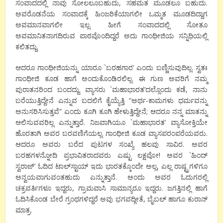
ಸಂವಾದದಲ್ಲಿ ನಾವು ಸೋಲಲೂಬಹುದು, ಸಹಮತ ಮೂಡಲೂ ಬಹುದು.
ಅವರೊಡನೆಯ ಸಂವಾದಕ್ಕೆ ಹಿಂಜರಿಕೆಯಾಗಲೀ ಒಮ್ಮತ ಮೂಡದಿದ್ದಾಗ
ಅವಮಾನವಾಗಲೀ ಇಲ್ಲ. ಹೀಗೆ ಸಂವಾದದಲ್ಲಿ ಸೋತೂ
ಅವಮಾನಿತನಾಗದಿರುವ ಪಾಠವೊಂದಿದ್ದರೆ ಅದು ಗಾಂಧೀಜಿಯ ಸನ್ನಿಧಿಯಲ್ಲಿ
ಕಲಿತದ್ದು.
ಆದರೂ ಗಾಂಧೀಜಿಯನ್ನು ಯಾರೂ `ಬರಹಗಾರ’ ಎಂದು ಬಣ್ಣಿಸುವುದಿಲ್ಲ. ಸ್ವತಃ
ಗಾಂಧೀಜಿ ಕೂಡ ಹಾಗೆ ಅಂದುಕೊಂಡಿರಲಿಲ್ಲ. ಈ ಗುಣ ಅವರಿಗೆ ನಮ್ಮ
ಪುರಾತನರಿಂದ ಬಂದದ್ದು. ವ್ಯಾಸರು `ಮಹಾಭಾರತ’ದಲ್ಲೊಂದು ಕಡೆ, ನಾನು
ಬರೆಯುತ್ತಿದ್ದೇನೆ ಎನ್ನುವ ಬದಲಿಗೆ ಕೈಯ್ಯೆತ್ತಿ “ಅರ್ಥ-ಕಾಮಗಳು ಧರ್ಮವನ್ನು
ಅನುಸರಿಸಿಸುತ್ತವೆ” ಎಂದು ಕೂಗಿ ಕೂಗಿ ಹೇಳುತ್ತಿದ್ದೇನೆ; ಆದರೂ ನನ್ನ ಮಾತನ್ನು
ಆಲಿಸುವವರಿಲ್ಲ ಎನ್ನುತ್ತಾರೆ. ನಿಜವಾಗಿಯೂ `ಮಹಾಭಾರತ’ ವ್ಯಾಸೋಕ್ತಿಯೇ
ಹೊರತಾಗಿ ಅವರ ಬರವಣಿಗೆಯಲ್ಲ. ಗಾಂಧೀಜಿ ಕೂಡ ವ್ಯಾಸಪರಂಪರೆಯವರು.
ಆದರೂ ಅವರು ಬರೆದ ಪುಟಗಳ ಸಂಖ್ಯೆ ಹಲವು ಸಾವಿರ. ಅವರ
ಬರಹಗಳನ್ನೋದಿ ಪ್ರಭಾವಿತರಾದವರು ಎಷ್ಟು ಲಕ್ಷವೋ! ಅವರ `ಹಿಂದ್
ಸ್ವರಾಜ್’ ಓದಿದ ಟಾಲ್‍ಸ್ಟಾಯ್ ಇದು ಭಾರತಕ್ಕೊಂದೇ ಅಲ್ಲ, ಎಲ್ಲ ರಾಷ್ಟ್ರಗಳಿಗೂ
ಅನ್ವಯವಾಗುವಂತಹುದು ಎನ್ನುತ್ತಾನೆ. ಅಂದು ಅವರ ಓದುಗರಲ್ಲಿ
ಚಕ್ರವರ್ತಿಗಳೂ ಇದ್ದರು, ಗ್ರಾಮವಾಸಿ ಸಾಮಾನ್ಯರೂ ಇದ್ದರು. ಜಗತ್ತಿನಲ್ಲಿ ಹಾಗೆ
ಓದಿಸಿಕೊಂಡ ಬೇರೆ ಗ್ರಂಥಗಳಿದ್ದರೆ ಅವು ಭಗವದ್ಗೀತೆ, ಬೈಬಲ್ ಹಾಗೂ ಕುರಾನ್
ಮಾತ್ರ.