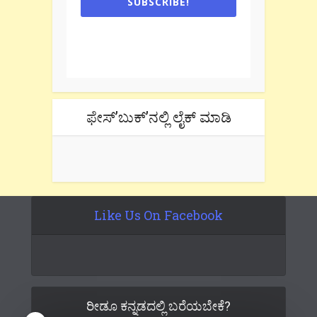
SUBSCRIBE!
One e-mail a week. We don't spam.
Don't forget to check the promotional
tab if you are using gmail.
ಫೇಸ್’ಬುಕ್’ನಲ್ಲಿ ಲೈಕ್ ಮಾಡಿ
Like Us On Facebook
ರೀಡೂ ಕನ್ನಡದಲ್ಲಿ ಬರೆಯಬೇಕೆ?