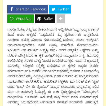
Share on Facebook
Twitter
WhatsApp
Buffer
ಗಾಂಧೀಜಿಯವರನ್ನು ಓದಬೇಕೆಂದು ನನಗೆ ಅನ್ನಿಸತೊಡಗಿದ್ದು ನಾಲ್ಕು ದಶಕಗಳ
ಹಿಂದೆ ಅವರ ಆತ್ಮಕಥೆ `ಸತ್ಯದೊಡನೆ ನನ್ನ ಪ್ರಯೋಗಗಳು’ ಪುಸ್ತಕದಿಂದ.
ಗಾಂಧೀಜಿ ಅದನ್ನು ಮೊದಲು ಗುಜರಾತಿಯಲ್ಲಿ ಬರೆದರು. ನಂತರ ಇಂಗ್ಲೀಷಿಗೆ
ಅನುವಾದಿಸಿದ್ದರಾದರೂ ನನಗೆ ಸಿಕ್ಕಿದ್ದು ಮಹದೇವ ದೇಸಾಯಿಯವರು
ಇಂಗ್ಲಿಷ್‍’ಗೆ ಅನುವಾದಿಸಿದ ಆವೃತ್ತಿ. ನಾನು ಅವರ ಆತ್ಮಕತೆಗೆ ಅಕ್ಷರಶಃ ಎಷ್ಟು
ಪರವಶನಾಗಿದ್ದೆನೆಂದರೆ ಆ ಕೃತಿ ಇಂಗ್ಲಿಷ್‍’ನಲ್ಲಿದೆ ಎನ್ನುವುದೂ ನನ್ನ ಗಮನದಲ್ಲಿ
ಉಳಿದಿರಲಿಲ್ಲ. ಸರಳತೆ ಮತ್ತು ನಿಖರತೆ ಗಾಂಧೀಜಿಯ ಶೈಲಿ. ಓದುಗನ ಹೃದಯಕ್ಕೆ
ಕಿವಿಗೊಟ್ಟು ಕಣ್ಣೊಳಗೆ ಕಣ್ಣಿಟ್ಟು ಬರೆಯುವ ಈ ಶೈಲಿಗೆ ಆದ್ಯರೂ ಅವರೇ
ಪರಮಾಚಾರ್ಯರೂ ಅವರೇ. ಅನಂತರದ ದಿನಗಳಲ್ಲಿ ಅವಕಾಶ ಕೂಡಿದಾಗಲೆಲ್ಲ
ಅವರ ಬರಹಗಳನ್ನು, ಎಲ್ಲೆಲ್ಲೂ ಅವರು ನನಗೆ ಎದುರಾಗುವ ಸಂಭ್ರಮದೊಡನೆ
ಓದತೊಡಗಿದೆ. ಅವರ ಕುರಿತು ಅಮೆರಿಕನ್ ಪತ್ರಕರ್ತೆ ಮಾರ್ಗರೆಟ್ ಬರ್ಕ್’ವೈಟ್
ಬರೆದ `ಹಾಫ್ ವೇ ಟು ಫ್ರೀಡಮ್’ ಎನ್ನುವ ಅಪರೂಪದ ಪುಸ್ತಕವನ್ನು ಕಳೆದ
ವರ್ಷ ಈ ದಿನಗಳಲ್ಲಿ ಓದುತ್ತಿದ್ದೆ. ಈ ಬಾರಿ ಕೈಯ್ಯಲ್ಲಿರುವುದು `ಮೊಮ್ಮಗಳಿಗೆ
ಗಾಂಧೀಜಿಯ ಹಿತವಚನ’. ಹಿಗೆ ಮತ್ತೆ ಮತ್ತೆ ಗಾಂಧಿ ನನಗೆ ಎದುರಾಗುತ್ತಾರೆ.
ಅವರನ್ನು ಓದುವುದೆಂದರೆ ಅವರೊಡನೆ ನಡೆಸುವ ಸಂವಾದವೇ ಆಗಿರುತ್ತದೆ.