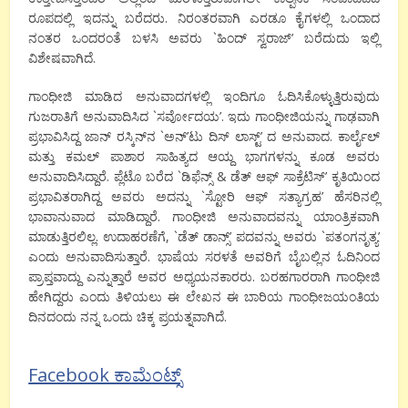
ರೂಪದಲ್ಲಿ ಇದನ್ನು ಬರೆದರು. ನಿರಂತರವಾಗಿ ಎರಡೂ ಕೈಗಳಲ್ಲಿ ಒಂದಾದ
ನಂತರ ಒಂದರಂತೆ ಬಳಸಿ ಅವರು `ಹಿಂದ್ ಸ್ವರಾಜ್’ ಬರೆದುದು ಇಲ್ಲಿ
ವಿಶೇಷವಾಗಿದೆ.
ಗಾಂಧೀಜಿ ಮಾಡಿದ ಅನುವಾದಗಳಲ್ಲಿ ಇಂದಿಗೂ ಓದಿಸಿಕೊಳ್ಳುತ್ತಿರುವುದು
ಗುಜರಾತಿಗೆ ಅನುವಾದಿಸಿದ `ಸರ್ವೋದಯ’. ಇದು ಗಾಂಧೀಜಿಯನ್ನು ಗಾಢವಾಗಿ
ಪ್ರಭಾವಿಸಿದ್ದ ಜಾನ್ ರಸ್ಕಿನ್‍ನ `ಅನ್‍’ಟು ದಿಸ್ ಲಾಸ್ಟ್’ ದ ಅನುವಾದ. ಕಾರ್ಲೈಲ್
ಮತ್ತು ಕಮಲ್ ಪಾಶಾರ ಸಾಹಿತ್ಯದ ಆಯ್ದ ಭಾಗಗಳನ್ನು ಕೂಡ ಅವರು
ಅನುವಾದಿಸಿದ್ದಾರೆ. ಪ್ಲೆಟೊ ಬರೆದ `ಡಿಫೆನ್ಸ್ & ಡೆತ್ ಆಫ್ ಸಾಕ್ರೆಟಿಸ್’ ಕೃತಿಯಿಂದ
ಪ್ರಭಾವಿತರಾಗಿದ್ದ ಅವರು ಅದನ್ನು `ಸ್ಟೋರಿ ಆಫ್ ಸತ್ಯಾಗ್ರಹ’ ಹೆಸರಿನಲ್ಲಿ
ಭಾವಾನುವಾದ ಮಾಡಿದ್ದಾರೆ. ಗಾಂಧೀಜಿ ಅನುವಾದವನ್ನು ಯಾಂತ್ರಿಕವಾಗಿ
ಮಾಡುತ್ತಿರಲಿಲ್ಲ. ಉದಾಹರಣೆಗೆ, `ಡೆತ್ ಡಾನ್ಸ್’ ಪದವನ್ನು ಅವರು `ಪತಂಗನೃತ್ಯ’
ಎಂದು ಅನುವಾದಿಸುತ್ತಾರೆ. ಭಾಷೆಯ ಸರಳತೆ ಅವರಿಗೆ ಬೈಬಲ್ಲಿನ ಓದಿನಿಂದ
ಪ್ರಾಪ್ತವಾದ್ದು ಎನ್ನುತ್ತಾರೆ ಅವರ ಅಧ್ಯಯನಕಾರರು. ಬರಹಗಾರರಾಗಿ ಗಾಂಧೀಜಿ
ಹೇಗಿದ್ದರು ಎಂದು ತಿಳಿಯಲು ಈ ಲೇಖನ ಈ ಬಾರಿಯ ಗಾಂಧೀಜಯಂತಿಯ
ದಿನದಂದು ನನ್ನ ಒಂದು ಚಿಕ್ಕ ಪ್ರಯತ್ನವಾಗಿದೆ.
Facebook ಕಾಮೆಂಟ್ಸ್