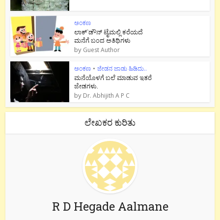
ಅಂಕಣ
ಲಾಕ್`ಡೌನ್ ಟೈಮಲ್ಲಿ ಕರೆಯದೆ
ಮನೆಗೆ ಬಂದ ಅತಿಥಿಗಳು
by
Guest Author
ಅಂಕಣ
•
ಜೇಡನ ಜಾಡು ಹಿಡಿದು..
ಮನೆಯೊಳಗೆ ಬಲೆ ಮಾಡುವ ಇತರೆ
ಜೇಡಗಳು.
by
Dr. Abhijith A P C
ಲೇಖಕರ ಕುರಿತು
R D Hegade Aalmane