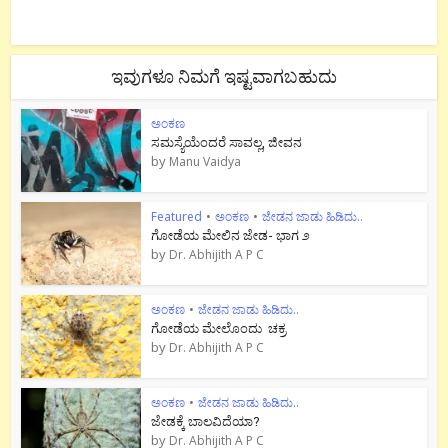
ಇವುಗಳೂ ನಿಮಗೆ ಇಷ್ಟವಾಗಬಹುದು
ಅಂಕಣ
ಸಮಸ್ಯೆಯೆಂದರೆ ಸಾವಲ್ಲ, ಜೀವನ
by
Manu Vaidya
Featured
•
ಅಂಕಣ
•
ಜೇಡನ ಜಾಡು ಹಿಡಿದು..
ಗೋಡೆಯ ಮೇಲಿನ ಜೇಡ- ಭಾಗ ೨
by
Dr. Abhijith A P C
ಅಂಕಣ
•
ಜೇಡನ ಜಾಡು ಹಿಡಿದು..
ಗೋಡೆಯ ಮೇಲೊಂದು ಚಕ್ರ
by
Dr. Abhijith A P C
ಅಂಕಣ
•
ಜೇಡನ ಜಾಡು ಹಿಡಿದು..
ಜೇಡಕ್ಕೆ ಬಾಲವಿದೆಯಾ?
by
Dr. Abhijith A P C