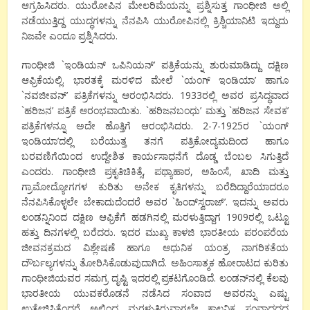
ಆಗ್ರಹಿಸಿದರು. ಯುರೋಪಿನ ಮೇಲರಿಮೆಯನ್ನು ಪ್ರಶ್ನಿಸುತ್ತ ಗಾಂಧೀಜಿ ಅಲ್ಲಿ
ನಡೆಯುತ್ತಿದ್ದ ಯುದ್ಧಗಳನ್ನು ನೆನಪಿಸಿ ಯುರೋಪಿನಲ್ಲಿ ಕ್ರಿಶ್ಚಿಯಾನಿಟಿ ಇದ್ದುದು
ನಿಜವೇ ಎಂದೂ ಪ್ರಶ್ನಿಸಿದರು.
ಗಾಂಧೀಜಿ `ಇಂಡಿಯನ್ ಒಪಿನಿಯನ್’ ಪತ್ರಿಕೆಯನ್ನು ಶುರುಮಾಡಿದ್ದು ದಕ್ಷಿಣ
ಆಫ್ರಿಕೆಯಲ್ಲಿ. ಭಾರತಕ್ಕೆ ಮರಳಿದ ಮೇಲೆ `ಯಂಗ್ ಇಂಡಿಯಾ’ ಹಾಗೂ
`ನವಜೀವನ್’ ಪತ್ರಿಕೆಗಳನ್ನು ಆರಂಭಿಸಿದರು. 1933ರಲ್ಲಿ ಅವರ ಪ್ರಸಿದ್ಧವಾದ
`ಹರಿಜನ’ ಪತ್ರಿಕೆ ಆರಂಭವಾಯಿತು. `ಹರಿಜನಬಂಧು’ ಮತ್ತು `ಹರಿಜನ ಸೇವಕ’
ಪತ್ರಿಕೆಗಳನ್ನೂ ಅದೇ ಹೊತ್ತಿಗೆ ಆರಂಭಿಸಿದರು. 2-7-1925ರ `ಯಂಗ್
ಇಂಡಿಯಾ’ದಲ್ಲಿ ಬರೆಯುತ್ತ ತನಗೆ ಪತ್ರಿಕೋದ್ಯಮದಿಂದ ಹಾಗೂ
ಬರವಣಿಗೆಯಿಂದ ಉದ್ದೇಶಿತ ಕಾರ್ಯಸಾಧನೆಗೆ ದೊಡ್ಡ ಬೆಂಬಲ ಸಿಗುತ್ತಿದೆ
ಎಂದರು. ಗಾಂಧೀಜಿ ಪ್ರಕೃತಿಚಿಕಿತ್ಸೆ, ಪಥ್ಯಾಹಾರ, ಅಹಿಂಸೆ, ಖಾದಿ ಮತ್ತು
ಗ್ರಾಮೋದ್ಯೋಗಗಳ ಕುರಿತು ಅನೇಕ ಕೃತಿಗಳನ್ನು ಬರೆದಿದ್ದಾರೆಯಾದರೂ
ನೆನಪಿಸಿಕೊಳ್ಳಲೇ ಬೇಕಾದುದೆಂದರೆ ಅವರ `ಹಿಂದ್‍ಸ್ವರಾಜ್’. ಇದನ್ನು ಅವರು
ಲಂಡನ್ನಿನಿಂದ ದಕ್ಷಿಣ ಆಫ್ರಿಕೆಗೆ ಹಡಗಿನಲ್ಲಿ ಮರಳುತ್ತಿದ್ದಾಗ 1909ರಲ್ಲಿ ಒಟ್ಟೂ
ಹತ್ತು ದಿನಗಳಲ್ಲಿ ಬರೆದರು. ಇದರ ಮುಖ್ಯ ಕಾಳಜಿ ಭಾರತೀಯ ಪರಂಪರೆಯ
ಜೀವನಕ್ರಮದ ವಿಶ್ಲೇಷಣೆ ಹಾಗೂ ಆಧುನಿಕ ಯಂತ್ರ ನಾಗರಿಕತೆಯ
ದೌರ್ಬಲ್ಯಗಳನ್ನು ತೋರಿಸಿಕೊಡುವುದಾಗಿದೆ. ಅಹಿಂಸಾತ್ಮಕ ಹೋರಾಟದ ಕುರಿತು
ಗಾಂಧೀಜಿಯವರ ಸಮಗ್ರ ದೃಷ್ಟಿ ಇದರಲ್ಲಿ ಪ್ರಕಟಗೊಂಡಿದೆ. ಲಂಡನ್‍ನಲ್ಲಿ ಕೆಲವು
ಭಾರತೀಯ ಯುವಕರೊಡನೆ ನಡೆಸಿದ ಸಂವಾದ ಅವರನ್ನು ಎಷ್ಟು
ಉತ್ತೇಜಿಸಿತ್ತೆಂದರೆ ಅಲ್ಲಿಂದ ಮರಳುತ್ತಿರುವಾಗಲೇ ಕಾಲ್ಪನಿಕ ಸಂವಾದದದ