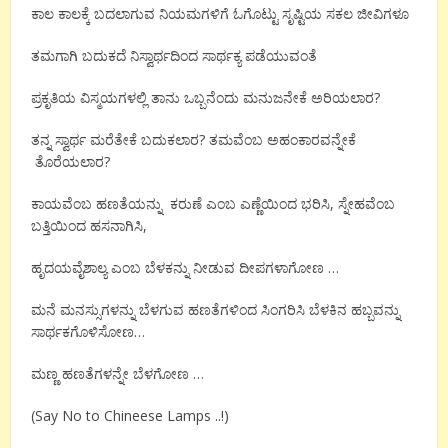
ಕಾಲ ಕಾಲಕ್ಕೆ ಬದಲಾಗುವ ನಿಯಮಗಳಿಗೆ ಓಗೊಟ್ಟು ಸೃಷ್ಟಿಯ ಸಕಲ ಜೀವಿಗಳೂ
ತಮಗಾಗಿ ಬದುಕದೆ ನಿಸ್ವಾರ್ಥದಿಂದ ಸಾರ್ಥಕ್ಯ ಪಡೆಯುವಂತೆ
ಪ್ರಕೃತಿಯ ವಿಸ್ಮಯಗಳಲ್ಲಿ ತಾನು ಒಬ್ಬನೆಂದು ಮನುಜನೇಕೆ ಅರಿಯಲಾರ?
ತನ್ನ ಸ್ವಾರ್ಥ ಮರೆತೇಕೆ ಬದುಕಲಾರ? ತಮವೆಂಬ ಅಹಂಕಾರವನ್ನೇಕೆ
ತೊರೆಯಲಾರ?
ಕಾಯವೆಂಬ ಹಣತೆಯನ್ನು ಕರುಣೆ ಎಂಬ ಎಣ್ಣೆಯಿಂದ ಭರಿಸಿ, ಸ್ನೇಹವೆಂಬ
ಬತ್ತಿಯಿಂದ ಹಸನಾಗಿಸಿ,
ಹೃದಯವೈಶಾಲ್ಯ ಎಂಬ ಬೆಳಕನ್ನು ನೀಡುವ ದೀಪಗಳಾಗೋಣ …
ಮನೆ ಮನಸ್ಸುಗಳನ್ನು ಬೆಳಗುವ ಹಣತೆಗಳಿಂದ ಸಿಂಗರಿಸಿ ಬೆಳಕಿನ ಹಬ್ಬವನ್ನು
ಸಾರ್ಥಕಗೊಳಿಸೋಣ…
ಮಣ್ಣ ಹಣತೆಗಳನ್ನೇ ಬೆಳಗೋಣ …
(Say No to Chineese Lamps ..!)