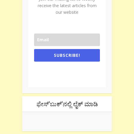
receive the latest articles from
our website
SUBSCRIBE!
One e-mail a week. We don't spam.
Don't forget to check the promotional
tab if you are using gmail.
ಫೇಸ್’ಬುಕ್’ನಲ್ಲಿ ಲೈಕ್ ಮಾಡಿ