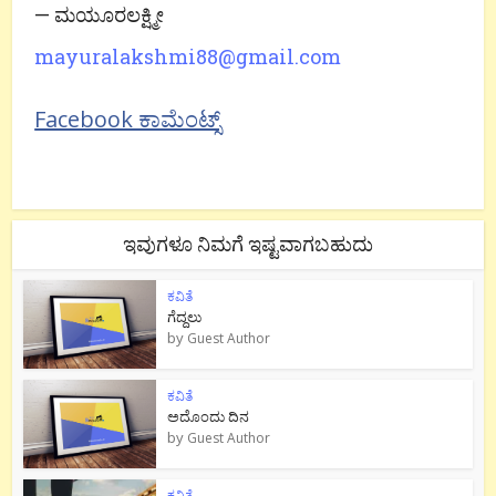
— ಮಯೂರಲಕ್ಷ್ಮೀ
mayuralakshmi88@gmail.com
Facebook ಕಾಮೆಂಟ್ಸ್
ಇವುಗಳೂ ನಿಮಗೆ ಇಷ್ಟವಾಗಬಹುದು
ಕವಿತೆ
ಗೆದ್ದಲು
by
Guest Author
ಕವಿತೆ
ಅದೊಂದು ದಿನ
by
Guest Author
ಕವಿತೆ