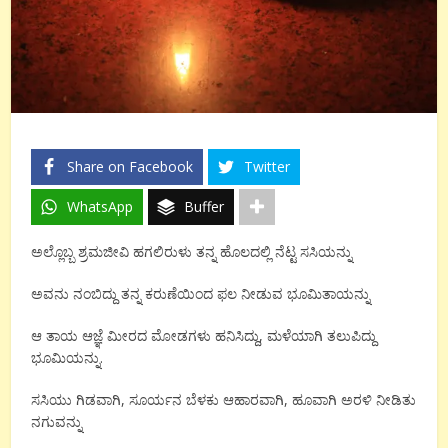
Share on Facebook
Twitter
WhatsApp
Buffer
ಅಲ್ಲೊಬ್ಬ ಶ್ರಮಜೀವಿ ಹಗಲಿರುಳು ತನ್ನ ಹೊಲದಲ್ಲಿ ನೆಟ್ಟ ಸಸಿಯನ್ನು
ಅವನು ನಂಬಿದ್ದು ತನ್ನ ಕರುಣೆಯಿಂದ ಫಲ ನೀಡುವ ಭೂಮಿತಾಯನ್ನು
ಆ ತಾಯ ಆಜ್ಞೆ ಮೀರದ ಮೋಡಗಳು ಹನಿಸಿದ್ದು, ಮಳೆಯಾಗಿ ತಲುಪಿದ್ದು
ಭೂಮಿಯನ್ನು.
ಸಸಿಯು ಗಿಡವಾಗಿ, ಸೂರ್ಯನ ಬೆಳಕು ಆಹಾರವಾಗಿ, ಹೂವಾಗಿ ಅರಳಿ ನೀಡಿತು
ನಗುವನ್ನು