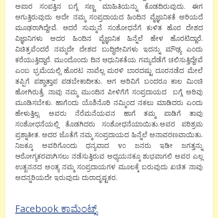
ಅಪಾರ ಸಂಪತ್ತಿನ ಬಗ್ಗೆ ಸಣ್ಣ ಮಾಹಿತಿಯನ್ನು ಕೊಡದಿರುವುದು. ಈಗ
ಆಗುತ್ತಿರುವುದು ಅದೇ ನಮ್ಮ ಸಂಪ್ರದಾಯದ ಹಿಂದಿನ ವೈಜ್ಞಾನಿಕತೆ ಅರಿಯದೆ
ಮೂಢರಾಗಿದ್ದೇವೆ. ಆದರೆ ಸುಮ್ಮನೆ ಸಂಶೋಧನೆಗೆ ಕುಳಿತ ಹೊರ ದೇಶದ
ವಿಜ್ಞಾನಿಗಳು ಅದರ ಹಿಂದಿನ ವೈಜ್ಞಾನಿಕ ಹಿನ್ನೆಲೆ ಹೇಳ ಹೊರಟಿದ್ದಾರೆ.
ವಿಚಿತ್ರವೆಂದರೆ ನಮ್ಮದೇ ದೇಶದ ಬುದ್ಧಿಜೀವಿಗಳು ಇದನ್ನು ಮೌಢ್ಯ ಎಂದು
ಕರೆಯುತ್ತಿದ್ದಾರೆ. ಮುಂದೊಂದು ದಿನ ಆಧುನಿಕತೆಯ ಗಮ್ಯದೆಡೆಗೆ ಚಲಿಸುತ್ತಿದ್ದೇವೆ
ಎಂಬ ಭ್ರಮೆಯಲ್ಲಿ ಹೊರಟ ನಾವೆಲ್ಲ ಮರಳಿ ಬಾರದಷ್ಟು ದೂರನಡೆದ ಮೇಲೆ
ತಪ್ಪಿಗೆ ಪಶ್ಚಾತ್ತಾಪ ಪಡಬೇಕಾದೀತು. ಆಗ ಅರಿವಿಗೆ ಬಂದರೂ ಕಾಲ ಮಿಂಚಿ
ಹೋಗಿರುತ್ತೆ. ನಾವು ನಮ್ಮ ಮುಂದಿನ ಪೀಳಿಗೆಗೆ ಸಂಪ್ರದಾಯದ ಬಗ್ಗೆ ಅರಿವು
ಮೂಡಿಸಬೇಕು. ಹಾಗೆಂದು ಯೊಶಿನೊರಿ ನಮ್ಮಿಂದ ನಕಲು ಮಾಡಿದರು ಎಂದು
ಹೇಳುತ್ತಿಲ್ಲ. ಅವರು ನೆರೆಮನೆಯವನ ಹಾಗೆ ತಮ್ಮ ಪಾಡಿಗೆ ತಾವು
ಸಂಶೋಧನೆಯಲ್ಲಿ ತೊಡಗಿದರು ಸಂಶೋಧನೆಯಾಯಿತು.ಅವರ ಪರಿಶ್ರಮ
ಪ್ರಶ್ನಾತೀತ. ಅದರ ಜೊತೆಗೆ ನಮ್ಮ ಸಂಪ್ರದಾಯದ ಹಿನ್ನೆಲೆ ಅನಾವರಣವಾಯಿತು.
ನಿಜಕ್ಕೂ ಅವರಿಗೊಂದು ಧನ್ಯವಾದ ೪೦ ಜನರು ಇಡೀ ಜಗತ್ತನ್ನು
ಆರೋಗ್ಯಕರವಾಗಿಸಲು ನಡೆಸುತ್ತಿರುವ ಅಧ್ಯಯನಕ್ಕೂ ಶುಭವಾಗಲಿ ಅವರ ಎಲ್ಲ
ಉತ್ಖನನದ ಅಂತ್ಯ ನಮ್ಮ ಸಂಪ್ರದಾಯಗಳ ಮೂಲಕ್ಕೆ ಬರುವುದು ಖಚಿತ ನಾವು
ಅದನ್ನರಿಯದೇ ಇರುವುದು ದುರಾದೃಷ್ಟಕರ.
Facebook ಕಾಮೆಂಟ್ಸ್