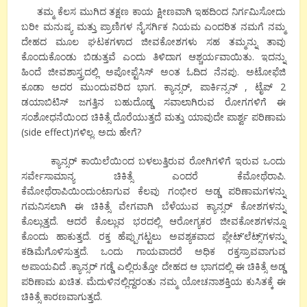
ತಮ್ಮ ಕೆಲಸ ಮುಗಿದ ತಕ್ಷಣ ಕಾಯ ಕ್ಷೀಣವಾಗಿ ಇಹದಿಂದ ನಿರ್ಗಮಿಸೋದು
ಬರೀ ಮನುಷ್ಯ ಮತ್ತು ಪ್ರಾಣಿಗಳ ನೈಸರ್ಗಿಕ ನಿಯಮ ಎಂದರಿತ ನಮಗೆ ನಮ್ಮ
ದೇಹದ ಮೂಲ ಘಟಕಗಳಾದ ಜೀವಕೋಶಗಳು ಸಹ ತಮ್ಮನ್ನು ತಾವು
ಕೊಂದುಕೊಂಡು ಬಿಡುತ್ತವೆ ಎಂದು ತಿಳಿದಾಗ ಆಶ್ಚರ್ಯವಾಯಿತು. ಇದನ್ನು
ಹಿಂದೆ ಜೀವಶಾಸ್ತ್ರದಲ್ಲಿ ಅಪೋಪ್ಟೆಸಿಸ್ ಅಂತ ಓದಿದ ನೆನಪು. ಅಟೋಫೆಜಿ
ಕೂಡಾ ಅದರ ಮುಂದುವರಿದ ಭಾಗ. ಕ್ಯಾನ್ಸರ್, ಪಾರ್ಕಿನ್ಸನ್ , ಟೈಪ್ 2
ಡಯಾಬಿಟಿಸ್ ಜಗತ್ತಿನ ಬಹುದೊಡ್ಡ ಸವಾಲಾಗಿರುವ ರೋಗಗಳಿಗೆ ಈ
ಸಂಶೋಧನೆಯಿಂದ ಚಿಕಿತ್ಸೆ ದೊರೆಯುತ್ತದೆ ಮತ್ತು ಯಾವುದೇ ಪಾರ್ಶ್ವ ಪರಿಣಾಮ
(side effect)ಗಳಿಲ್ಲ. ಅದು ಹೇಗೆ?
ಕ್ಯಾನ್ಸರ್ ಕಾಯಿಲೆಯಿಂದ ಬಳಲುತ್ತಿರುವ ರೋಗಿಗಳಿಗೆ ಇರುವ ಒಂದು
ಸರ್ವೇಸಾಮಾನ್ಯ ಚಿಕಿತ್ಸೆ ಎಂದರೆ ಕೆಮೋಥೆರಾಪಿ.
ಕೆಮೋಥೆರಾಪಿಯಿಂದುಂಟಾಗುವ ಕೆಲವು ಗಂಭೀರ ಅಡ್ಡ ಪರಿಣಾಮಗಳನ್ನು
ಗಮನಿಸಲಾಗಿ ಈ ಚಿಕಿತ್ಸೆ ವೇಗವಾಗಿ ಬೆಳೆಯುವ ಕ್ಯಾನ್ಸರ್ ಕೋಶಗಳನ್ನು
ಕೊಲ್ಲುತ್ತದೆ. ಆದರೆ ಕೊಲ್ಲುವ ಭರದಲ್ಲಿ ಆರೋಗ್ಯಕರ ಜೀವಕೋಶಗಳನ್ನೂ
ಕೊಂದು ಹಾಕುತ್ತದೆ. ರಕ್ತ ಹೆಪ್ಪುಗಟ್ಟಲು ಅವಶ್ಯಕವಾದ ಪ್ಲೇಟ್’ಲೆಟ್ಸ್’ಗಳನ್ನು
ಕಡಿಮೆಗೊಳಿಸುತ್ತದೆ. ಒಂದು ಗಾಯವಾದರೆ ಅಧಿಕ ರಕ್ತಸ್ರಾವವಾಗುವ
ಅಪಾಯವಿದೆ .ಕ್ಯಾನ್ಸರ್ ಗಡ್ಡೆ ಎಲ್ಲಿರುತ್ತೋ ದೇಹದ ಆ ಭಾಗದಲ್ಲಿ ಈ ಚಿಕಿತ್ಸೆ ಅಡ್ಡ
ಪರಿಣಾಮ ಖಚಿತ. ಮೆದುಳಿನಲ್ಲಿದ್ದರಂತು ನಮ್ಮ ಯೋಚನಾಶಕ್ತಿಯ ಕುಸಿತಕ್ಕೆ ಈ
ಚಿಕಿತ್ಸೆ ಕಾರಣವಾಗುತ್ತದೆ.