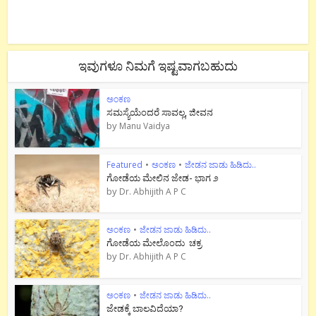
ಇವುಗಳೂ ನಿಮಗೆ ಇಷ್ಟವಾಗಬಹುದು
ಅಂಕಣ
ಸಮಸ್ಯೆಯೆಂದರೆ ಸಾವಲ್ಲ, ಜೀವನ
by
Manu Vaidya
Featured
•
ಅಂಕಣ
•
ಜೇಡನ ಜಾಡು ಹಿಡಿದು..
ಗೋಡೆಯ ಮೇಲಿನ ಜೇಡ- ಭಾಗ ೨
by
Dr. Abhijith A P C
ಅಂಕಣ
•
ಜೇಡನ ಜಾಡು ಹಿಡಿದು..
ಗೋಡೆಯ ಮೇಲೊಂದು ಚಕ್ರ
by
Dr. Abhijith A P C
ಅಂಕಣ
•
ಜೇಡನ ಜಾಡು ಹಿಡಿದು..
ಜೇಡಕ್ಕೆ ಬಾಲವಿದೆಯಾ?