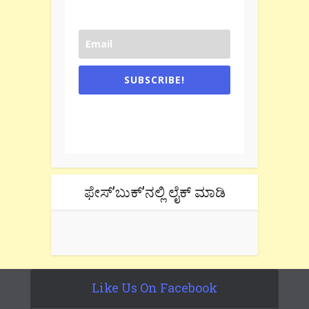
SUBSCRIBE!
One e-mail a week. We don't spam.
Don't forget to check the promotional
tab if you are using gmail.
ಫೇಸ್’ಬುಕ್’ನಲ್ಲಿ ಲೈಕ್ ಮಾಡಿ
Like Us On Facebook