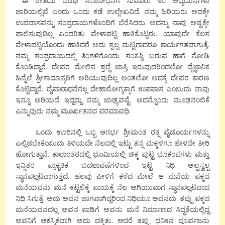
ಈ ರೀತಿಯ ಔಷಧಿ ಸಂಶೋಧನೆಗೆ ಸುಮಾರು ೪೦ ಅಧ್ಯಯನಗಳು
ಜಾರಿಯಲ್ಲಿವೆ ಎಂದು ಒಂದು ಕಡೆ ಉಲ್ಲೇಖವಿದೆ. ನಮ್ಮ ಹಿರಿಯರು ಅದಕ್ಕೇ
ಉಪವಾಸವನ್ನು ಸಂಪ್ರದಾಯಗಳೊಂದಿಗೆ ಬೆರೆಸಿದರು. ಅದನ್ನು ನಾವು ಅಷ್ಟಕ್ಕೇ
ಪಾಲಿಸುವುದಿಲ್ಲ ಎಂದರಿತು ವೇಳಾಪಟ್ಟಿ ಹಾಕಿಕೊಟ್ಟರು. ಯಾವುದೇ ಕೆಲಸ
ವೇಳಾಪಟ್ಟಿಯೊಂದು ಹಾಕಿದರೆ ಅದು ಸ್ವಲ್ಪ ಮಟ್ಟಿಗಾದರೂ ಕಾರ್ಯಗತವಾಗುತ್ತೆ.
ನಮ್ಮ ಸಂಪ್ರದಾಯದಲ್ಲಿ ತಿಂಗಳಿಗೊಂದು ಸಂಕಷ್ಟಿ ಬರುವ ಹಾಗೆ ನೋಡಿ
ಕೊಂಡಿದ್ದಾರೆ. ದೇವರ ಮೇಲಿನ ಶ್ರದ್ಧೆ ಜಾಸ್ತಿ ಇರುವುದರಿಂದಲೋ ವೈಜ್ಞಾನಿಕ
ಹಿನ್ನೆಲೆ ಶ್ರೀಸಾಮಾನ್ಯರಿಗೆ ಅರಿಯುವುದಿಲ್ಲ ಅಂತಲೋ ಅದಕ್ಕೆ ದೇವರ ಕಾರಣ
ಕೊಟ್ಟಿದ್ದಾರೆ. ದೈವಾರಾಧನೆಗಲ್ಲ ದೇಹಾರೋಗ್ಯಕ್ಕಾಗೆ ಉಪವಾಸ ಎಂಬುದು ನಾವು
ಇನ್ನೂ ಅರಿಯದೆ ಇದ್ದದ್ದು ನಮ್ಮ ಜಾಢ್ಯವಷ್ಟೆ. ಅದನ್ನೊಂದು ಮೂಢನಂಬಿಕೆ
ಎನ್ನುವುದು ನಮ್ಮ ಮೂರ್ಖತನದ ಪರಮಾವಧಿ.
ಒಂದು ಊರಿನಲ್ಲಿ ಒಬ್ಬ ಆಗರ್ಭ ಶ್ರೀಮಂತ ರತ್ನ ವೈಡೂರ್ಯಗಳನ್ನು
ಎಲ್ಲಿಡಬೇಕೆಂಬುದು ತಿಳಿಯದೇ ನೆಲದಲ್ಲಿ ಇಟ್ಟು ತನ್ನ ಮಕ್ಕಳಿಗೂ ಹೇಳದೇ ತೀರಿ
ಹೋಗುತ್ತಾನೆ. ಕಾಲಾಂತರದಲ್ಲಿ ಭೂಮಿಯಲ್ಲಿ ಚಿಕ್ಕ ಪುಟ್ಟ ಭೂಕಂಪಗಳು ಮತ್ತು
ಇನ್ನಿತರ ಪ್ರಾಕೃತಿಕ ಬದಲಾವಣೆಗಳಿಂದ ಇಟ್ಟ ನಿಧಿ ಅಲ್ಪಸ್ವಲ್ಪ
ಸ್ಥಾನಪಲ್ಲಟವಾಗುತ್ತದೆ. ಹಲವು ಪೀಳಿಗೆ ಕಳೆದ ಮೇಲೆ ಆ ಮನೆಯ ಪಕ್ಕದ
ಮನೆಯವನು ಮನೆ ಕಟ್ಟಲಿಕ್ಕೆ ಪಾಯಕ್ಕೆ ನೆಲ ಅಗಿಯುವಾಗ ಸ್ಥಾನಪಲ್ಲಟವಾದ
ನಿಧಿ ಸಿಗುತ್ತೆ. ಅದು ಅವನ ಜಾಗವಾಗಿದ್ದರಿಂದ ನಿಧಿಯೂ ಅವನದು. ತಪ್ಪು ಪಕ್ಕದ
ಮನೆಯವನದಲ್ಲ ಅವನ ಪಾಡಿಗೆ ಅವನು ಮನೆ ನಿರ್ಮಾಣದ ಸಿದ್ಧತೆಯಲ್ಲಿದ್ದ
ಅವನಿಗೆ ಆಕಸ್ಮಿಕವಾಗಿ ಅದು ದಕ್ಕಿತು. ಆದರೆ ತಪ್ಪು ಧನಿಕನ ಪೂರ್ವಜನು