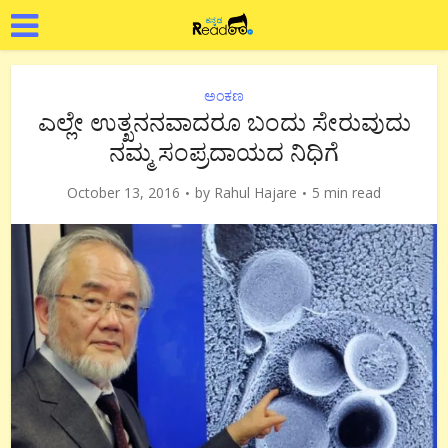
ಅಂಕಣ
ಎಲ್ಲೇ ಉತ್ಖನನವಾದರೂ ಬಂದು ಸೇರುವುದು
ನಮ್ಮ ಸಂಪ್ರದಾಯದ ನಿಧಿಗೆ
October 13, 2016
by
Rahul Hajare
5 min read