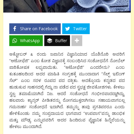
Share on Facebook
Twitter
WhatsApp
Buffer
ಅಕ್ಟೋಬರ್ ೩ ರಂದು ಜಪಾನಿನ ವಿಜ್ಞಾನಿಯಾದ ಯೊಶಿನೊರಿ ಅವರಿಗೆ
“ಆಟೋಫೆಜಿ” ಎಂಬ ಕೋಶ ವಿಜ್ಞಾನಕ್ಕೆ ಸಂಬಂಧಿಸಿದ ಸಂಶೋಧನೆಗೆ ನೋಬೆಲ್
ಪಾರಿತೋಷಕ ಲಭ್ಯವಾಯಿತು. “ಆಟೋಫೆಜಿ” ಎಂದರೇನು? ಎಂಬ
ಕುತೂಹಲದಿಂದ ಅದರ ಮಾಹಿತಿ ಸಂಗ್ರಹಕ್ಕೆ ಮುಂದಾದಾಗ “ಸೆಲ್ಪ್ ಇಟಿಂಗ್
ಸೆಲ್” ಎಂಬ ಸರಳ ರೂಪದ ಪದ ದಕ್ಕಿತು. ಅದಕ್ಕೊಂದು ಕನ್ನಡದ ಪದ
ಹುಡುಕುವ ಸಾಹಸದಲ್ಲಿ ಗೆದ್ದು ನಾ ಪಡೆದ ಪದ ಸ್ವಭಕ್ಷ ಜೀವಕೋಶಗಳು. ಕೇಳಲು
ಸ್ವಲ್ಪ ತಮಾಷೆಯಾಗಿದೆ ನಿಜ. ಆದರೆ ಸಂಶೋಧನೆ ಗಂಭೀರವಾದದ್ದಾಗಿದ್ದು.
ಹಲವಾರು ಕ್ಯಾನ್ಸರ್ ಪೀಡಿತರನ್ನು ರೋಗಮುಕ್ತರಾಗಿಸಲು ಸಹಾಯವಾಗಬಲ್ಲ
ಗಮನಾರ್ಹ ಸಂಶೋಧನೆ ಇದಾಗಿದೆ. ತಮ್ಮನ್ನು ತಾವು ಪ್ರಗತಿಪರರೂ ಎಂದು
ಹೇಳಿಕೊಂಡು ನಮ್ಮ ಸಂಪ್ರದಾಯದ ಭಾಗವಾದ “ಉಪವಾಸ”ವನ್ನು ಡಾಂಭಿಕ
ಮತ್ತು ಮೌಢ್ಯ ಎನ್ನುವವರಿಗೆ ಅದರ ಹಿಂದಿರುವ ವೈಜ್ಞಾನಿಕ ಹಿನ್ನೆಲೆಯನ್ನು
ಹೇಳಲು ಮುಂದಾಗಿದೆ.