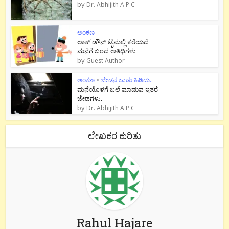
by
Dr. Abhijith A P C
ಅಂಕಣ
ಲಾಕ್`ಡೌನ್ ಟೈಮಲ್ಲಿ ಕರೆಯದೆ
ಮನೆಗೆ ಬಂದ ಅತಿಥಿಗಳು
by
Guest Author
ಅಂಕಣ
•
ಜೇಡನ ಜಾಡು ಹಿಡಿದು..
ಮನೆಯೊಳಗೆ ಬಲೆ ಮಾಡುವ ಇತರೆ
ಜೇಡಗಳು.
by
Dr. Abhijith A P C
ಲೇಖಕರ ಕುರಿತು
Rahul Hajare