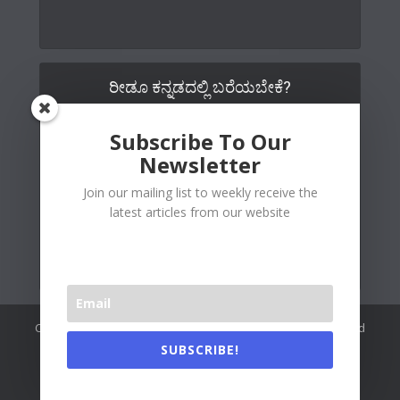
ರೀಡೂ ಕನ್ನಡದಲ್ಲಿ ಬರೆಯಬೇಕೆ?
Subscribe To Our
Newsletter
Join our mailing list to weekly receive the
latest articles from our website
Copywrite© 2026 Readoo Media Private Limited. Created and
maintained by
The Web People
.
SUBSCRIBE!
Readoo India (Main)
About Us
Contact Us
Authors