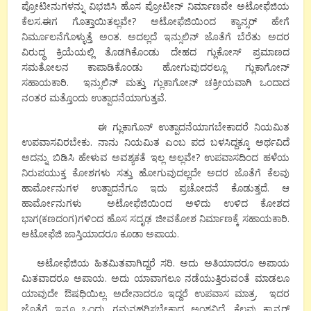
ಪ್ರೋಟೀನುಗಳನ್ನು ವಿಭಜಿಸಿ ಹೊಸ ಪ್ರೋಟೀನ್ ನಿರ್ಮಾಣವೇ ಅಟೋಫೆಜಿಯ
ಕೆಲಸ.ಈಗ ಗೊತ್ತಾಯಿತಲ್ಲವೇ? ಅಟೋಫೆಜಿಯಿಂದ ಕ್ಯಾನ್ಸರ್ ಹೇಗೆ
ನಿರ್ಮೂಲನೆಗೊಳ್ಳುತ್ತೆ ಅಂತ. ಅದಲ್ಲದೆ ಇನ್ಸುಲಿನ್ ಜೊತೆಗೆ ಬೆರೆತು ಅದರ
ವಿರುದ್ಧ ಕ್ರಿಯೆಯಲ್ಲಿ ತೊಡಗಿಕೊಂಡು ದೇಹದ ಗ್ಲುಕೋಸ್ ಪ್ರಮಾಣದ
ಸಮತೋಲನ ಕಾಪಾಡಿಕೊಂಡು ಹೋಗುವುದರಲ್ಲೂ ಗ್ಲುಕಾಗೋನ್
ಸಹಾಯಕಾರಿ. ಇನ್ಸುಲಿನ್ ಮತ್ತು ಗ್ಲುಕಾಗೋನ್ ಚಕ್ರೀಯವಾಗಿ ಒಂದಾದ
ನಂತರ ಮತ್ತೊಂದು ಉತ್ಪಾದನೆಯಾಗುತ್ತವೆ.
ಈ ಗ್ಲುಕಾಗೊನ್ ಉತ್ಪಾದನೆಯಾಗಬೇಕಾದರೆ ನಿಯಮಿತ
ಉಪವಾಸವಿರಬೇಕು. ನಾನು ನಿಯಮಿತ ಎಂಬ ಪದ ಬಳಸಿದ್ದಕ್ಕೂ ಅರ್ಥವಿದೆ
ಅದನ್ನು ಬಿಡಿಸಿ ಹೇಳುವ ಅವಶ್ಯಕತೆ ಇಲ್ಲ ಅಲ್ಲವೇ? ಉಪವಾಸದಿಂದ ಹಳೆಯ
ನಿರುಪಯುಕ್ತ ಕೋಶಗಳು ಸತ್ತು ಹೋಗುವುದಲ್ಲದೇ ಅದರ ಜೊತೆಗೆ ಕೆಲವು
ಹಾರ್ಮೋನುಗಳ ಉತ್ಪಾದನೆಗೂ ಇದು ಪ್ರಚೋದನೆ ಕೊಡುತ್ತದೆ. ಆ
ಹಾರ್ಮೋನುಗಳು ಅಟೋಫೆಜಿಯಿಂದ ಅಳಿದು ಉಳಿದ ಕೋಶದ
ಭಾಗ(ಕಣದಂಗ)ಗಳಿಂದ ಹೊಸ ಸದೃಢ ಜೀವಕೋಶ ನಿರ್ಮಾಣಕ್ಕೆ ಸಹಾಯಕಾರಿ.
ಅಟೋಫೆಜಿ ಜಾಸ್ತಿಯಾದರೂ ಕೂಡಾ ಅಪಾಯ.
ಅಟೋಫೆಜಿಯ ಹಿತಮಿತವಾಗಿದ್ದರೆ ಸರಿ. ಅದು ಅತಿಯಾದರೂ ಅಪಾಯ
ಮಿತವಾದರೂ ಅಪಾಯ. ಅದು ಯಾವಾಗಲೂ ನಡೆಯುತ್ತಿರುವಂತೆ ಮಾಡಲೂ
ಯಾವುದೇ ಔಷಧಿಯಿಲ್ಲ. ಅದೇನಾದರೂ ಇದ್ದರೆ ಉಪವಾಸ ಮಾತ್ರ. ಇದರ
ಜೊತೆಗೆ ಇನ್ನೂ ಒಂದು ಗಮನಹರಿಸಬೇಕಾದ ಅಂಶವಿದೆ. ಕೆಲವು ಕ್ಯಾನ್ಸರ್