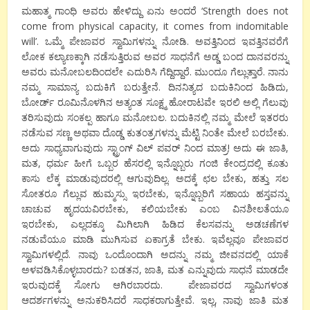
ಮಹಾತ್ಮ ಗಾಂಧಿ ಅವರು ಹೇಳಿದ್ದು ಏನು ಅಂದರೆ ‘Strength does not
come from physical capacity, it comes from indomitable
will’. ಒಮ್ಮೆ ಪೇಜಾವರ ಸ್ವಾಮಿಗಳನ್ನು ನೋಡಿ. ಅವತ್ತಿನಿಂದ ಇವತ್ತಿನವರೆಗೆ
ಲೋಕ ಕಲ್ಯಾಣಕ್ಕಾಗಿ ನಡೆಸುತ್ತಿರುವ ಅವರ ಸಾಧನೆಗೆ ಅಡ್ಡ ಬಂದ ದಾನವರನ್ನು
ಅವರು ಮನೋಬಲದಿಂದಲೇ ಎದುರಿಸಿ ಗೆದ್ದಿದ್ದಾರೆ. ಮುಂದೂ ಗೆಲ್ಲುತ್ತಾರೆ. ನಾನು
ನಮ್ಮ ಸಾಮಾನ್ಯ ಬದುಕಿಗೆ ಬರುತ್ತೇನೆ. ದಿನನಿತ್ಯದ ಬದುಕಿನಿಂದ ಹಿಡಿದು,
ಬೋರ್ಡ್ ರೂಮಿನೊಳಗಿನ ಅತ್ಯಂತ ಸೂಕ್ಷ್ಮ ಹೋರಾಟವೇ ಇರಲಿ ಅಲ್ಲಿ ಗೆಲುವು
ತರಿಸುವುದು ಸಂಕಲ್ಪ ಹಾಗೂ ಮನೋಬಲ. ಬದುಕಿನಲ್ಲಿ ನಮ್ಮ ಮೇಲೆ ಇತರರು
ನಡೆಸುವ ಸಣ್ಣ ಅಥವಾ ದೊಡ್ಡ ಕುತಂತ್ರಗಳನ್ನು ಮೆಟ್ಟಿ ನಿಂತೇ ಮೇಲೆ ಬರಬೇಕು.
ಅದು ಸಾಧ್ಯವಾಗುವುದು ಸ್ಟ್ರಾಂಗ್ ವಿಲ್ ಪವರ್ ನಿಂದ ಮಾತ್ರ! ಅದು ಈ ಜಾತಿ,
ಮತ, ಧರ್ಮ ಹೀಗೆ ಒಬ್ಬರ ಹೆಸರಲ್ಲಿ ಇನ್ನೊಬ್ಬರು ಗಂಜಿ ಕೇಂದ್ರದಲ್ಲಿ ಕೂತು
ಕಾಸು ಲೆಕ್ಕ ಮಾಡುವುದರಲ್ಲಿ ಆಗುವುದಿಲ್ಲ. ಅದಕ್ಕೆ ಛಲ ಬೇಕು, ಹತ್ತು ಸಲ
ಸೋತರೂ ಗೆಲ್ಲುವ ಹುಮ್ಮಸ್ಸು ಇರಬೇಕು, ಇನ್ನೊಬ್ಬರಿಗೆ ಸಹಾಯ ಹಸ್ತವನ್ನು
ಚಾಚುವ ಹೃದಯವಿರಬೇಕು, ಕಲಿಯಬೇಕು ಎಂಬ ವಿನಶೀಲತೆಯೂ
ಇರಬೇಕು, ಎಲ್ಲದಕ್ಕೂ ಮಿಗಿಲಾಗಿ ಹಿಡಿದ ಕೆಲಸವನ್ನು ಅಡಚಣೆಗಳ
ನಡುವೆಯೂ ಮಾಡಿ ಮುಗಿಸುವ ಏಕಾಗ್ರತೆ ಬೇಕು. ಇವೆಲ್ಲವೂ ಪೇಜಾವರ
ಸ್ವಾಮಿಗಳಲ್ಲಿದೆ. ನಾವು ಒಂದೊಂದಾಗಿ ಅದನ್ನು ನಮ್ಮ ಜೀವನದಲ್ಲಿ ಯಾಕೆ
ಅಳವಡಿಸಿಕೊಳ್ಳಬಾರದು? ಬಡತನ, ಜಾತಿ, ಮತ ಎನ್ನುವುದು ಸಾಧನೆ ಮಾಡದೇ
ಇರುವುದಕ್ಕೆ ಸೋಗು ಆಗಿರಬಾರದು. ಪೇಜಾವರದ ಸ್ವಾಮಿಗಳಂತ
ಆದರ್ಶಗಳನ್ನು ಅನುಕರಿಸಿದರೆ ಸಾಧಕರಾಗುತ್ತೇವೆ. ಇಲ್ಲ, ನಾವು ಜಾತಿ ಮತ