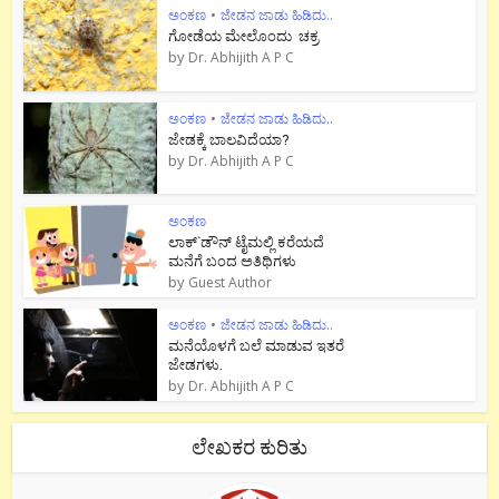
ಅಂಕಣ
•
ಜೇಡನ ಜಾಡು ಹಿಡಿದು..
ಗೋಡೆಯ ಮೇಲೊಂದು ಚಕ್ರ
by
Dr. Abhijith A P C
ಅಂಕಣ
•
ಜೇಡನ ಜಾಡು ಹಿಡಿದು..
ಜೇಡಕ್ಕೆ ಬಾಲವಿದೆಯಾ?
by
Dr. Abhijith A P C
ಅಂಕಣ
ಲಾಕ್`ಡೌನ್ ಟೈಮಲ್ಲಿ ಕರೆಯದೆ
ಮನೆಗೆ ಬಂದ ಅತಿಥಿಗಳು
by
Guest Author
ಅಂಕಣ
•
ಜೇಡನ ಜಾಡು ಹಿಡಿದು..
ಮನೆಯೊಳಗೆ ಬಲೆ ಮಾಡುವ ಇತರೆ
ಜೇಡಗಳು.
by
Dr. Abhijith A P C
ಲೇಖಕರ ಕುರಿತು