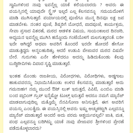
ಸ್ವಾಮಿಗಳಿಂದ ನಾವು ಇವನ್ನೆಲ್ಲ ಯಾಕೆ ಕಲಿಯಬಾರದು ? ಅವರು ಈ
ವಯಸ್ಸಿನಲ್ಲಿ ಯಾವುದೇ ಸ್ಟ್ರೆಸ್ ಇಲ್ಲದೆ ಎಲ್ಲ ಕೆಲಸವನ್ನೂ ಸಮಯದೊಳಗೆ
ಮಾಡಿ ಮುಗಿಸುತ್ತಾರೆ. ಪರ್ಯಾಯದಲ್ಲಿ ಪೂಜೆಗೂ ಮುನ್ನ ದಿನವೂ ಲಕ್ಷ ಜಪ
ಮಾಡಬೇಕು. ನಂತರ ಪೂಜೆ, ಶಿಷ್ಯರಿಗೆ ಬೋಧನೆ, ಪಾದಪೂಜೆ, ಕಾರ್ಯಕ್ರಮ,
ಸೇವಾ ಪ್ರಸಾದ ವಿತರಣೆ, ಮಠದ ಆಡಳಿತ ವಿಷಯ, ಸಾಯಂಕಾಲದ ದಿನಚರಿ,
ಅಧ್ಯಯನ ಇವನ್ನೆಲ್ಲ ಮುಗಿಸಿ ಹನ್ನೊಂದು ಗಂಟೆಯೊಳಗೆ ಮಲಗುತ್ತಾರಂತೆ. ಬರೀ
ಇದೇ ಆಗಿದ್ದರೆ ಅಥವಾ ಅವರಿಗೆ ತೊಂದರೆ ಇರದೇ ಹೋದರೆ ಹೇಗೋ
ಮಾಡುತ್ತಿದ್ದರು ಅನ್ನಬಹುದಿತ್ತು. ಆದರೆ ಉಡುಪಿ ಪೇಜಾವರ ಮಠದ ವಿಷವೇ
ಬೇರೆ. ಗುರುಗಳು ಏನೇ ಹೇಳಿದರೂ ಅದನ್ನು ಹಿಡಿದುಕೊಂಡು ಕೆಲವು
ಬುದ್ಧಿಜೀವಿಗಳು ವಿವಾದ ಸೃಷ್ಟಿ ಮಾಡುತ್ತಾರೆ.
ಇಂತಹ ಮೊಂಡು ರಾಜಕೀಯ,‌ ವಿರೋಧಗಳು, ವಿರೋಧಿಗಳು, ಅಡ್ಡಗಾಲು
ಹಾಕುವವರನ್ನು ನಿಭಾಯಿಸಿಕೊಂಡು ಉಳಿದ ಕೆಲಸವನ್ನು ಮಾಡುತ್ತಾರೆ ಅದು
ಗಮನಾರ್ಹ! ನಮ್ಮ ಮುಂದೆ ಔಟ್ ಲುಕ್ ಇರುತ್ತದೆ, ಪಿಪಿಟಿ, ಎಂಬಿಎ ಮಾಡಿ
ಬಂದ ಪ್ಲಾನಿಂಗ್ ಗ್ರುಪ್ ಇನ್ನೆಷ್ಟೋ ಟೂಲ್ಸ್ ಇರುತ್ತವೆ ಆದರೂ ನಮಗೆ ಮ್ಯಾನೆಜ್
ಮಾಡಲಾಗುವುದಿಲ್ಲ. ಮತ್ತೊಮ್ಮೆ ನೆನಪಿಸೋಣ ಅನಿಸುತ್ತಿದೆ, ಈಗ ಅವರಿಗೆ
ವಯಸ್ಸು ಎಂಬತ್ತೈದು. ಈ ವಯಸ್ಸಿನಲ್ಲಿ ಅವರು ಇಷ್ಟು ಅಚ್ಚುಕಟ್ಟಾಗಿ ಎಲ್ಲವನ್ನೂ
ಮ್ಯಾನೆಜ್ ಮಾಡುತ್ತಾರೆ ಅಂದರೆ ಅದು ಪರಮ ಆಶ್ಚರ್ಯವಲ್ಲವೆ? ಜಾತಿ, ಮತ,
ಪಂಥ ಎಲ್ಲವನ್ನೂ ಬದಿಗಿಟ್ಟು ಯಾಕೆ ನಾವು ಪೇಜಾವರ ಶ್ರೀಗಳಿಂದ ಪ್ರೇರಣೆ
ಪಡೆದುಕೊಳ್ಳಬಾರದು?