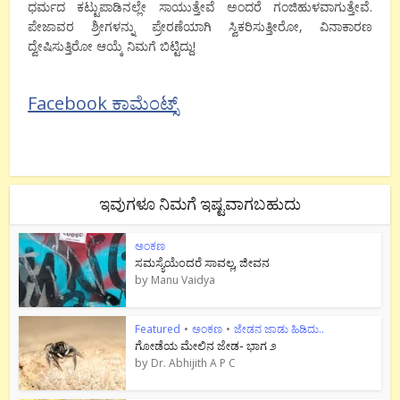
ಧರ್ಮದ ಕಟ್ಟುಪಾಡಿನಲ್ಲೇ ಸಾಯುತ್ತೇವೆ ಅಂದರೆ ಗಂಜಿಹುಳವಾಗುತ್ತೇವೆ‌.
ಪೇಜಾವರ ಶ್ರೀಗಳನ್ನು ಪ್ರೇರಣೆಯಾಗಿ ಸ್ವಿಕರಿಸುತ್ತೀರೋ, ವಿನಾಕಾರಣ
ದ್ವೇಷಿಸುತ್ತಿರೋ ಆಯ್ಕೆ ನಿಮಗೆ ಬಿಟ್ಟಿದ್ದು!
Facebook ಕಾಮೆಂಟ್ಸ್
ಇವುಗಳೂ ನಿಮಗೆ ಇಷ್ಟವಾಗಬಹುದು
ಅಂಕಣ
ಸಮಸ್ಯೆಯೆಂದರೆ ಸಾವಲ್ಲ, ಜೀವನ
by
Manu Vaidya
Featured
•
ಅಂಕಣ
•
ಜೇಡನ ಜಾಡು ಹಿಡಿದು..
ಗೋಡೆಯ ಮೇಲಿನ ಜೇಡ- ಭಾಗ ೨
by
Dr. Abhijith A P C