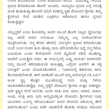
ರಸೀದಿ ತಗೆದುಕೊಂಡೆ. ರಸೀದಿ ಕೊಡುವಾಗ ಅವರು “ದಯವಿಟ್ಟು ಸೇವೆಯ
ಪ್ರಸಾದ ತೆಗೆದುಕೊಂಡು ಹೋಗಿ” ಅಂದರು. ನಾವಿಬ್ಬರೂ ಪ್ರಸಾದ ಎಲ್ಲಿ ಸಿಗೊತ್ತೆ
ಅಂತ ಹುಡುಕುತ್ತಾ ಹೋದರೆ ನಮಗೆ ಕಂಡಿದ್ದು ಸ್ವತಃ ಪೇಜಾವರ ಶ್ರೀಗಳು ತಮ್ಮ
ಕೈಗಳಿಂದ ಸೇವೆ ಮಾಡಿದ ಎಲ್ಲರಿಗೂ ಆಶೀರ್ವಾದ ಹಾಗೂ ಪ್ರಸಾದ
ಕೊಡುತ್ತಿದ್ದರು!
ನಮ್ಮಿಬ್ಬರಿಗೆ ಏನೂ ತೋಚಲಿಲ್ಲ. ಅವರ ಮುಂದೆ ಹೋಗಿ ನಿಲ್ಲುವ ಧೈರ್ಯವೂ
ಇಲ್ಲ. ಆದರೆ ಅವರ ನಗುಮುಖ ನಮ್ಮನ್ನು ಎಲ್ಲ ಸಂಶಯಗಳಿಂದ
ಮುಕ್ತಿಗೊಳಿಸಿತು. ನನ್ನ ಹೆಸರು ಹೇಳಿದೆ, ನಮಸ್ಕರಿಸಿ ಪ್ರಸಾದ ತಗೆದುಕೊಂಡು
ಬಂದೆ. ಬಂದ ನಂತರ ತುಸು ಹೊತ್ತು ನಾನು ಮೌನವಾಗಿಯೇ ಇದ್ದೆ. ನನ್ನ ಗೆಳೆಯ
ಏನಾಯಿತು ಎಂದು ಕೇಳಿದಾಗಲೇ ನನಗೆ ಮೈಮೇಲೆ ಪರಿವೆ ಮೂಡಿದ್ದು.
ಅವರಿಗೆ ಎಂಬತ್ತೈದು ವರ್ಷ, ಈ ವಯಸ್ಸಿನಲ್ಲಿ ಎಷ್ಟು ಚುರುಕು! ಪಾದರಸವೇ
ನಮ್ಮ ಮುಂದೆ ಹರಿದಾಡುವಂತೆ ಕಾಣುತ್ತಿತ್ತು. ಎಲ್ಲಿಂದ ಅವರಿಗೆ ಈ ಶಕ್ತಿ
ಬರುತ್ತದೆ? ಎಂದು ಯೋಚಿಸತೊಡಗಿದೆ. , “ಜಪಾನಿನಲ್ಲಿ ಹದಿನೆಂಟು ತಾಸು
ಕೆಲಸಮಾಡಬೇಕಂತೆ, ಹಾಗೆ ಮಾಡಿದರೆ ಮುಂದೆ ನಮ್ಮ ಅರೋಗ್ಯದ ಗತಿ ಏನು?”
ಅಂತ ಸ್ವಲ್ಪ ಹೊತ್ತಿನ ಮುಂಚೆಯಷ್ಟೆ ನಾನು ಮತ್ತು ಗೆಳೆಯ
ಮಾತನಾಡಿಕೊಂಡಿದ್ದೆವು. ನಮ್ಮ ಪ್ರಶ್ನೆಗೆ ಪೇಜಾವರ ಶ್ರೀಗಳು ಉತ್ತರ ನೀಡಿದ್ದರು.
ಇದೇ ಕೃಷ್ಣನ ಲೀಲೆ ಅನಿಸಿತು. ಇಂದು ಜಾತಿ, ಮತ, ಧರ್ಮ, ಆಚಾರ, ವಿಚಾರ,
ಊಟ, ಪಂಕ್ತಿ ಅದು ಇದು ಅನ್ನುವುದಕ್ಕಿಂತ ಪೇಜಾವರ ಶ್ರೀಗಳಿಂದ ನಾವು
ಯುವಕರು ಏನನ್ನು ಕಲಿಯಬಹುದು? ಅವರ ಜೀವನದ ಪರಿಯನ್ನು ಹೇಗೆ
ಪಾಲಿಸಬಹುದು? ಎಂದು ಚರ್ಚೆ ಮಾಡಬೇಕೆ ಹೊರತು ಪಂಕ್ತಿಯ ವಿಷಯದ