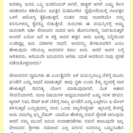
ಕುರಿತಲ್ಲ. ಇಂದು ಒಬ್ಬ ಇಂಜಿನಿಯರ್ ಆಗಲಿ, ಡಾಕ್ಟರ್ ಆಗಲಿ ಎಷ್ಟು ಕೆಲಸ
ಮಾಡಿದರೂ ಕಡಿಮೆಯೇ. ಇವತ್ತಿನ ಮಿತಿಮೀರಿದ ಪೈಪೋಟಿಯಲ್ಲಿ ನಲವತ್ತರ
ಒಳಗೆ ಆರೋಗ್ಯ ಕೈಕೊಡುತ್ತದೆ, ನಂತರ ನಾವು ನಾವಾಗಿಯೇ ನಮ್ಮ
ಕನಸುಗಳನ್ನು ಕೈಬಿಟ್ಟು ಬಿಡುತ್ತೇವೆ. ಗುರುಗಳು ಈ ವಯಸ್ಸಿನಲ್ಲಿ ಅಷ್ಟು
ಚುರುಕಾಗಿ ಇಡೀ ಪೇಜಾವರ ಮಠದ ಆಗು ಹೋಗುಗಳನ್ನು ನಿರ್ವಹಿಸುತ್ತಾರೆ
ಅಂದರೆ ಏನೋ ಇದೆ ಆ ಶಕ್ತಿ ಅವರ ಹತ್ತಿರ. ಅದು ಇವತ್ತು ನಿನ್ನೆಯಿಂದ
ಬಂದಿದ್ದಲ್ಲ ಇದು ದಶಕಗಳ ಸಾಧನೆ. ಅವರನ್ನು ತೆಗಳುವವರಿಗೆ ಏನೂ
ಹೇಳುವುದು ಸರಿಯಲ್ಲ ಅವರವರ ಕರ್ಮ ಅದು. ಆದರೆ ಅವರ ಬಗ್ಗೆ
ಅರಿತವರು, ಅರಿಯದೇ ಇರುವವರು ಅರಿತು ಯಾಕೆ ಅವರಿಂದ ನಾವು ಪ್ರರಣೆ
ಪಡೆದುಕೊಳ್ಳಬಾರದು?
ಪೇಜಾವರದ ಸ್ವಾಮಿಗಳು ಈ ಎಂಬತ್ತೈದನೇ ಇಳಿ ವಯಸ್ಸಿನಲ್ಲೂ ಬೆಳಿಗ್ಗೆ ಮೂರು
ಘಂಟೆಗೆ ಎದ್ದು ಸಾಧನೆ ಮಾಡುತ್ತಾರೆ. ತಾವು ಸ್ವತಃ ಬಂದು ಶಿಷ್ಯ ವೃಂದಕ್ಕೆ ಪಾಠ
ಹೇಳುತ್ತಾರೆ. ದಿನನಿತ್ಯ ಯೋಗ ಮಾಡುವುದಾಗಲಿ, ಮಿತ ಆಹಾರ
ಸೇವನೆಯಾಗಲಿ, ನಾನಾ‌ ವಿಷಯಗಳ ಅಧ್ಯಯನವಾಗಲಿ ಎಷ್ಟು ಸರಳ ಜೀವನ.
ಆ್ಯಪಲ್ ಸಿಇಓ ಟಿಮ್ ಕುಕ್ ಬೆಳಿಗ್ಗೆ ನಾಲ್ಕು ಘಂಟೆಗೆ ಎದ್ದು ಎಲ್ಲರಿಗೂ ಇ-ಮೇಲ್
ಕಳಿಸುತ್ತಾರೆ ಎನ್ನುವುದನ್ನು ನಾನು ಒಂದು ಮ್ಯಾನೇಜ್ಮೆಂಟ್ ಕ್ಲಾಸಿನಲ್ಲಿ ಕೇಳಿದ್ದೆ.
ಅದು ನಮಗೆಲ್ಲ ಇನ್ಸ್ಪಿರೆಷನ್! ಯಾರೋ ಹೇಳಿದ್ದು ನಮಗೆ ಪ್ರೇರಣೆ ಆಗುವುದು
ಆದರೆ ನಮ್ಮ ಮುಂದೆ ಇರುವ ಉದಾಹರಣೆಗಳು ನಮಗೆ ಕಾಣುವುದೇ ಇಲ್ಲ.
ಪೇಜಾವರ ಶ್ರೀಗಳು ಸಮಾಜದ ಎಲ್ಲ ವರ್ಗದ ಜನರನ್ನೂ ಒಟ್ಟುಗೂಡಿಸಿ