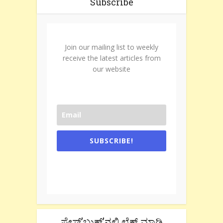
Subscribe
Join our mailing list to weekly
receive the latest articles from
our website
SUBSCRIBE!
One e-mail a week. We don't spam.
Don't forget to check the promotional
tab if you are using gmail.
ಫೇಸ್’ಬುಕ್’ನಲ್ಲಿ ಲೈಕ್ ಮಾಡಿ