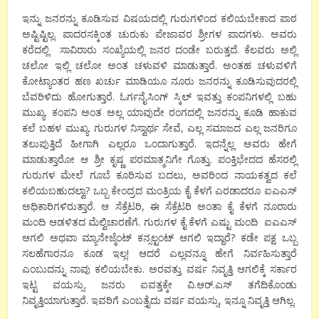
ಇನ್ನು ಜನರನ್ನು ಕೂಡಿಸುವ ವಿಷಯದಲ್ಲಿ ಗುರುಗಳಿಂದ ಕಲಿಯಬೇಕಾದ ಪಾಠ
ಅಷ್ಟಿಷ್ಟಿಲ್ಲ. ಪಾದರಸಕ್ಕಿಂತ ಚುರುಕು ಪೇಜಾವರ ಶ್ರೀಗಳ ಪಾದಗಳು. ಅವರು
ಕರೆದಲ್ಲಿ ಸಾವಿರಾರು ಸಂಖ್ಯೆಯಲ್ಲಿ ಜನರ ದಂಡೇ ಬರುತ್ತದೆ. ಕೆಲವರು ಅಲ್ಲಿ
ಚಲೋ ಇಲ್ಲಿ ಚಲೋ ಅಂತ ಚಳುವಳಿ ಮಾಡುತ್ತಾರೆ. ಅಂತಹ ಚಳುವಳಿಗೆ
ಕೋಟ್ಯಾಂತರ ಹಣ ಖರ್ಚು ಮಾಡಿಯೂ ನೂರು ಜನರನ್ನು ಕೂಡಿಸುವುದರಲ್ಲಿ
ಬೆವರಿಳಿದು ಹೋಗುತ್ತಾರೆ. ಓರ್ಗನೈಸಿಂಗ್ ಸ್ಕಿಲ್ ಇವತ್ತು ಕಂಪನಿಗಳಲ್ಲಿ ಬಹು
ಮುಖ್ಯ. ಕಂಪನಿ ಅಂತ ಅಲ್ಲ ಯಾವುದೇ ರಂಗದಲ್ಲಿ ಜನರನ್ನು ಕೂಡಿ ಹಾಕುವ
ಕಲೆ ಬಹಳ ಮುಖ್ಯ. ಗುರುಗಳ ‌ನಿಸ್ವಾರ್ಥ ಸೇವೆ, ಎಲ್ಲ ಸಮಾಜದ ಎಲ್ಲ ಜನರಿಗೂ
ತಲುಪುತ್ತಿದೆ ಹೀಗಾಗಿ ಎಲ್ಲರೂ ಒಂದಾಗುತ್ತಾರೆ. ಇದನ್ನೆಲ್ಲ ಅವರು ಹೇಗೆ
ಮಾಡುತ್ತಾರೋ ಆ ಶ್ರೀ ಕೃಷ್ಣ ಪರಮಾತ್ಮನಿಗೇ ಗೊತ್ತು. ಪಂಕ್ತಿಭೇದದ ಹೆಸರಲ್ಲಿ
ಗುರುಗಳ ಮೇಲೆ ಗೂಬೆ ಕೂರಿಸುವ ಬದಲು, ಅವರಿಂದ ನಾಯಕತ್ವದ ಕಲೆ
ಕಲಿಯಬಹುದಲ್ವಾ? ಒಬ್ಬ ಕೇಂದ್ರದ ಮಂತ್ರಿಯ ಕೈ ಕೆಳಗೆ ಎರಡಾದರೂ ಐಎಎಸ್
ಅಧಿಕಾರಿಗಳಿರುತ್ತಾರೆ. ಆ ಸೆಕ್ರೆಟರಿ, ಈ ಸೆಕ್ರೆಟರಿ ಅಂತಾ ಕೈ ಕೆಳಗೆ ನೂರಾರು
ಮಂದಿ ಆಡಳಿತದ ಮೆಲ್ವಿಚಾರಣೆಗೆ. ಗುರುಗಳ ಕೈ ಕೆಳಗೆ ಎಷ್ಟು ಮಂದಿ ಐಎಎಸ್
ಆಗಲಿ ಅಥವಾ ಮ್ಯಾನೇಜ್ಮೆಂಟ್ ಕನ್ಸಲ್ಟಂಟ್ ಆಗಲಿ ಇದ್ದಾರೆ? ಕಡೇ ಪಕ್ಷ ಒಬ್ಬ
ಸಲಹೆಗಾರನೂ ಕೂಡ ಇಲ್ಲ! ಆದರೆ ಎಲ್ಲವನ್ನೂ ಹೇಗೆ ನಿರ್ವಹಿಸುತ್ತಾರೆ
ಎಂಬುದನ್ನು ನಾವು ಕಲಿಯಬೇಕು. ಅರವತ್ತು ವರ್ಷ ನಿವೃತ್ತಿ ಆಗಲಿಕ್ಕೆ ಸರ್ಕಾರ
ಇಟ್ಟ ವಯಸ್ಸು. ಜನರು ಐವತ್ತಕ್ಕೇ ವಿ.ಆರ್.ಎಸ್ ತಗೆದಿಕೊಂಡು
ನಿವೃತ್ತಿಯಾಗುತ್ತಾರೆ. ಇವರಿಗೆ ಎಂಬತ್ತೈದು ವರ್ಷ ವಯಸ್ಸು, ಇನ್ನೂ ನಿವೃತ್ತಿ ಆಗಿಲ್ಲ.