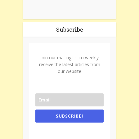
Subscribe
Join our mailing list to weekly
receive the latest articles from
our website
SUBSCRIBE!
One e-mail a week. We don't spam.
Don't forget to check the promotional
tab if you are using gmail.