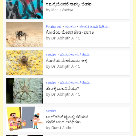
ಸಮಸ್ಯೆಯೆಂದರೆ ಸಾವಲ್ಲ, ಜೀವನ
by
Manu Vaidya
Featured
•
ಅಂಕಣ
•
ಜೇಡನ ಜಾಡು ಹಿಡಿದು..
ಗೋಡೆಯ ಮೇಲಿನ ಜೇಡ- ಭಾಗ ೨
by
Dr. Abhijith A P C
ಅಂಕಣ
•
ಜೇಡನ ಜಾಡು ಹಿಡಿದು..
ಗೋಡೆಯ ಮೇಲೊಂದು ಚಕ್ರ
by
Dr. Abhijith A P C
ಅಂಕಣ
•
ಜೇಡನ ಜಾಡು ಹಿಡಿದು..
ಜೇಡಕ್ಕೆ ಬಾಲವಿದೆಯಾ?
by
Dr. Abhijith A P C
ಅಂಕಣ
ಲಾಕ್`ಡೌನ್ ಟೈಮಲ್ಲಿ ಕರೆಯದೆ
ಮನೆಗೆ ಬಂದ ಅತಿಥಿಗಳು
by
Guest Author