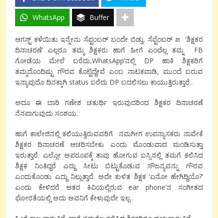
WhatsApp
Buffer
ಆಗಸ್ಟ್ ಕಳೆಯಿತು ಇನ್ನೇನು ಸೆಪ್ಟಂಬರ್ ಬಂದೇ ಬಿಡ್ತು. ಸೆಪ್ಟೆಂಬರ್ ೫ ‘ಶಿಕ್ಷಕರ
ದಿನಾಚರಣೆ’ ಎಲ್ಲರೂ ತಮ್ಮ ಶಿಕ್ಷಕರು ಹಾಗೆ ಹೀಗೆ ಎಂದೆಲ್ಲ ತಮ್ನ FB
ಗೋಡೆಯ ಮೇಲೆ ಬರೆದು,WhatsApp’ನಲ್ಲಿ DP ಹಾಕಿ ಶಿಕ್ಷಕರಿಗೆ
ತಮ್ಮದೊಂದಿಷ್ಟು ಗೌರವ ಕೊಟ್ಟಿದ್ದೇವೆ ಎಂಬ ನಾಟಕವಾಡಿ, ಮುಂದೆ ಬರುವ
ಇನ್ಯಾವುದೊ ದಿನಕ್ಕಾಗಿ status ಬರೆದು DP ಬದಲಿಸಲು ಕಾಯುತ್ತಿರುತ್ತಾರೆ..
ಅದೂ ಈ ಬಾರಿ ಗಣೇಶ ಚತುರ್ಥಿ ಇರುವುದರಿಂದ ಶಿಕ್ಷಕರ ದಿನಾಚರಣೆ
ನೆನಪಾಗುವುದು ಸಂಶಯ.
ಹಾಗೆ ಕಾಲೇಜಿನಲ್ಲಿ ಕಲಿಯುತ್ತಿರುವವರಿಗೆ ನಮಗೀಗ ಉಪನ್ಯಾಸಕರು ನಾವೇಕೆ
ಶಿಕ್ಷಕರ ದಿನಾಚರಣೆ ಆಚರಿಸಬೇಕು ಎಂದು ಮೊಂಡುವಾದ ಮಂಡಿಸುತ್ತಾ
ಇರುತ್ತಾರೆ. ಎಲ್ಲೋ ಅಪರೂಪಕ್ಕೆ ತಾವು ಹೋಗುವ ಬಸ್ಸಿನಲ್ಲಿ ತಮಗೆ ಕಲಿಸಿದ
ಶಿಕ್ಷಕ ನಿಂತಿದ್ದರೆ ಎದ್ದು ಸೀಟು ಬಿಟ್ಟುಕೊಡುವ ಸೌಜನ್ಯವನ್ನು ಗೌರವ
ಎಂದುಕೊಂಡು ಎದ್ದು ನಿಲ್ಲುತ್ತಾರೆ. ಅದೇ ಕುಳಿತ ಶಿಕ್ಷಕ ‘ಏನೋ ಹೇಗಿದ್ದಿಯೊ?’
ಎಂದು ಕೇಳಿದರೆ ಆತರ ಕಿವಿಯಲ್ಲಿರುವ ear phone’ನ ಸಂಗೀತದ
ಘೋರತೆಯಲ್ಲಿ ಅದು ಅವನಿಗೆ ಕೇಳುವುದೇ ಇಲ್ಲ..