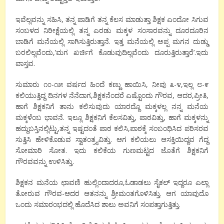
ಇವೆಲ್ಲವನ್ನು ಸಹಿಸಿ, ತನ್ನ ಪಾಡಿಗೆ ತನ್ನ ಕೆಲಸ ಮಾಡುತ್ತಾ ಶಿಕ್ಷಕ ಎಂದೋ ಸಿಗುವ
ಸಂಬಳದ ನಿರೀಕ್ಷೆಯಲ್ಲಿ ತನ್ನ ಎರಡು ಮಕ್ಕಳ ಸಂಸಾರವನ್ನು ದೂರದೂರಿನ
ಬಾಡಿಗೆ ಮನೆಯಲ್ಲಿ ಸಾಗಿಸುತ್ತಿರುತ್ತಾನೆ. ಇತ್ತ ಮನೆಯಲ್ಲಿ ಅಪ್ಪ ಮಗನ ದುಡ್ಡು
ಬರಲಿಲ್ಲವೆಂದು,’ಮಗ ಖರ್ಚಿಗೆ ಕೊಡುವುದಿಲ್ಲವೆಂದು ದೂರುತ್ತಿರುತ್ತಾರೆ’.ಇದು
ವಾಸ್ತವ.
ಸುಮಾರು ೧೦-೧೫ ವರ್ಷದ ಹಿಂದೆ ಕಣ್ಣು ಹಾಯಿಸಿ, ನೀವು ೩-೪,ಇಲ್ಲ ೮-೯
ಕಲಿಯುತ್ತಿದ್ದ ದಿನಗಳ ನೆನೆದಾಗ,ಶಿಕ್ಷಕನೆಂದರೆ ಎಷ್ಟೊಂದು ಗೌರವ, ಆದರ,ಪ್ರೀತಿ,
ಹಾಗೆ ಶಿಕ್ಷಕನಿಗೆ ತಾನು ಕಲಿಸುವುದು ಯಾರದ್ದೊ ಮಕ್ಕಳಲ್ಲ ನನ್ನ ಮನೆಯ
ಮಕ್ಕಳೆಂಬ ಭಾವನೆ. ಇಲ್ಲೂ ಶಿಕ್ಷಕನಿಗೆ ಕೆಲಸವಿತ್ತು, ಪಾಠವಿತ್ತು, ಹಾಗೆ ಮಕ್ಕಳನ್ನು
ಹದ್ದುಬಸ್ತಿನಲ್ಲಿಟ್ಟು,ತನ್ನ ಇಷ್ಟದಂತೆ ಪಾಠ ಕಲಿಸಿ,ಪಾಠಕ್ಕೆ ಸಂಬಂಧಿಸಿದ ಪರಿಸರವ
ಸುತ್ತಿಸಿ ಹೇಳಿಕೊಡುವ ಸ್ವಾತಂತ್ರ್ಯವಿತ್ತು. ಆಗ ಕಲಿಯಲು ಆಸಕ್ತಿಯಿದ್ದವ ಗೆದ್ದ
ಸೋಮಾರಿ ಸೋತ. ಇದು ಕಲಿಕೆಯ ಗುಣಮಟ್ಟದ ಜೊತೆಗೆ ಶಿಕ್ಷಕನಿಗೆ
ಗೌರವವನ್ನು ಉಳಿಸಿತ್ತು.
ಶಿಕ್ಷಕನ ಮನೆಯ ಛಾವಣಿ ಹುಲ್ಲಿಂದಾದರೂ,ಓಡಾಡಲು ಸೈಕಲ್ ಇದ್ದರೂ ಎಲ್ಲಾ
ತೋರುವ ಗೌರವ-ಆದರ ಆತನನ್ನು ಶ್ರೀಮಂತಗೊಳಿಸಿತ್ತು. ಆಗ ಯಾವುದೊ
ಒಂದು ಸಮಾರಂಭದಲ್ಲಿ ಹೊದೆಸಿದ ಶಾಲು ಅವನಿಗೆ ಸಂಪತ್ತಾಗುತ್ತಿತ್ತು.