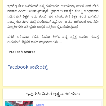
ಇದನೆಲ್ಲ ಕೇಳಿ ಒಳಗೊಳಗೆ ತನ್ನ ಗ್ರಹಚಾರವ ಹಳಿಯುತ್ತಾ ನಾಳಿನ ಪಾಠ ಹೇಗೆ
ಮಾಡಲಿ ಎಂದು ಚಿಂತಿಸುತ್ತಿರುತ್ತಾನೆ…ಜ್ಞಾನದ ದೀವಿಗೆ ಕೈಗೆ ಕೊಟ್ಟು ಅಂಧಕಾರವ
ಓಡಿಸುವವ ಶಿಕ್ಷಕ. ಇದು ತುಂಬ ಹಳೆ ಮಾತು..ಈಗ ಶಿಕ್ಷಕ ತೆರೆದ ಬಾಗಿಲಿನ
ನಾಲ್ಕು ಗೋಡೆಗಳ ಮಧ್ಯೆ ಬಂಧಿಯಾಗಿದ್ದಾನೆ.ಈಗ ಅವನ ಹಣೆಬರಹ ಅವನದೇ
ವಿದ್ಯಾರ್ಥಿಗಳು ಪರೀಕ್ಷೆಯ ಉತ್ತರ ಪತ್ರಿಕೆಯಲ್ಲಿ ಬರೆಯುತ್ತಿದ್ದಾರೆ…
ನನಗೆ ಬರೆಯಲು ಕಲಿಸಿ, ಓದಲು ತಿಳಿಸಿ, ನನ್ನ ವ್ಯಕ್ತಿತ್ವ ರೂಪಿದ ಸಮಸ್ತ
ಗುರುಗಳಿಗೆ ‘ಶಿಕ್ಷಕರ ದಿನದ ಶುಭಾಶಯಗಳು’….
-Prakash Avarse
Facebook ಕಾಮೆಂಟ್ಸ್
ಇವುಗಳೂ ನಿಮಗೆ ಇಷ್ಟವಾಗಬಹುದು
ಅಂಕಣ