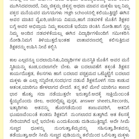
ಮುಗಿಸಿದವರಾದರೆ, ನಿಮ್ಮ ಚಿಕ್ಕಮ್ಮ ಚಿಕ್ಕಪ್ಪ ಅಥವಾ ಮಾವನ ಮಕ್ಕಳೊ ಇಲ್ಲ ನಿಮ್ಮ
ಪಕ್ಕದ ಮನೆಯವರ ಮಗ/ಮಗಳು High schoolನಲ್ಲಿ ಕಲಿಯುತ್ತಿದ್ದರೆ ಈಗಿನ
ಅವರ ಮಾತಿನ ವೈಖರಿ,ಚರ್ಚೆಯ ವಿಷಯ,ಹಾಗೆ ನಡವಳಿಕೆ ಜೊತೆಗೆ ಶಿಕ್ಷಕರ
ಬಗ್ಗೆ ಅವರ ಅಭಿಪ್ರಾಯ ನಿಮ್ಮ ಕಾಲದಂತೆ ಇದೆಯಾ ಚಿಂತಿಸಿ ನೋಡಿ.ಹಾಗೆ ಸ್ವಲ್ಪ
ನಿಮ್ಮ ಅಂದಿನ ನಡವಳಿಕೆಯಲ್ಲು ಈಗಿನ ವಿದ್ಯಾರ್ಥಿಗಳೊಂದಿಗೆ ಸಮೀಕರಿಸಿ
ನೋಡಿ.ನಿಮಗೆ ತಿಳಿಯುತ್ತದೆ.ಇಂತಹ ವಾತಾವರಣದಲ್ಲಿ ಕಲಿಸುತ್ತಿರುವ
ಶಿಕ್ಷಕರನ್ನು ಉಹಿಸಿ ನೀವೆ ಕಲ್ಪಿಸಿ
ಕಾಲ ಎಲ್ಲವನ್ನೂ ಬದಲಾಯಿಸಿತು,ವಿದ್ಯಾರ್ಥಿಗಳ ಮನಸ್ಥಿತಿ ಜೊತೆಗೆ ಅವರ ಮನೆ
ಸ್ಥಿತಿಯನ್ನು ಕೂಡ,ಬದಲಾಗಲೇ ಬೇಕು. ಈ ಬದಲಾವಣೆಗೆ ತಕ್ಕಂತೆ ಶಿಕ್ಷಕನ
ಕಾರ್ಯದೊತ್ತಡ, ಕೆಲಸಗಳು ಹಾಗೆ ಬದಲಾದ ಪಠ್ಯಕ್ರಮದ ಒಟ್ಟೊಟ್ಟಿಗೆ ಬದಲಾದ
ಮಕ್ಕಳು ಈ ಎಲ್ಲಾ ಸನ್ನಿವೇಶ,ಸಂದರ್ಭದ ನಡುವೆ ಶಿಕ್ಷಕನೊಳಗೆ ಸದಾ ಕಾಡುವ
ಆತಂಕ,ಯಾರಿಗೂ ಹೇಳಲಾಗದ ವೇದನೆ. ತನ್ನ ತಲೆ ಮೇಲೆ ಯಾರಿಗೂ ಕಾಣದ
ಭಾರ ಹೊತ್ತು ಸದಾ ನಡೆಯುತ್ತಲೇ ಇರುತ್ತಾನೆ.ಅದಕ್ಕೆ ಸಾಕ್ಷಿಯೆಂಬಂತೆ
ಕೈಯ್ಯಲೊಂದು ಚೀಲ, ಅದರಲ್ಲಿಷ್ಟು ಪುಸ್ತಕ, answer sheets,Records,
ಇತ್ಯಾದಿಗಳು ಆತನನ್ನು ಹೊರಗಡೆಯಿಂದ ಕಾಣುವವರಿಗೆ, ಆತನಿಗೆ
ಭೂಷಣವೆಂಬಂತೆ ಕಂಡರು ಶಿಕ್ಷಕನಿಗೆ ನುಂಗಲಾರದ ತುತ್ತಾಗಿದೆ. ಆತ ಕೆಲಸಕ್ಕೆ
ಸೇರಿಯಾಗಿದೆ ಇಲ್ಲೆ ಇರಬೇಕು ಎಂದುಕೊಂಡು ದುಡಿಯುತ್ತಿದ್ದಾನೆ. ಅದೇ ಸೀಮೆ
ಸುಣ್ಣದ ಧೂಳನ್ನು ನುಂಗುತ್ತಾ,ಕೆಮ್ಮವನ್ನು ಸಹಿಸುತ್ತಾ,ಶೀತವನ್ಮು
ತಡೆಯುತ್ತಾ,ಅದೇ ಸೀಮೆ ಸುಣ್ಣದ ಪುಡಿಯನ್ನು ತಲೆಯಿಂದ ಒರೆಸುತ್ತಾ ಮಕ್ಕಳು