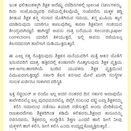
ಇಂತ ಫಲಿತಾಂಶಕ್ಕಾಗಿ ಶಿಕ್ಷಕ ಅದೆಷ್ಟು ರಜೆದಿನಗಳಲ್ಲಿ special class’ಗಳನ್ನು,
ದಿನಾ ಸಂಜೆ,ಮಧ್ಯಾವಧಿ ರಜೆಯಲ್ಲಿ,ಕೆಲವೊಮ್ಮೆ ಸಂಜೆವರೆಗು ಮಕ್ಮಳ ತಿದ್ದಿ
ತೀಡುವ ಶಿಕ್ಷಕ ತನ್ನ ಸಂಸಾರ ಜೊತೆಗಿರುವ ಸಮಯ, ತನ್ನ ಖುಷಿಯ ತ್ಯಾಗ
ಮಾಡಿರುವುದು ಯಾರಿಗೂ ಕಾಣುವುದಿಲ್ಲ, ಕಾರಣ ಶಿಕ್ಷಕನೀಗ ಸಂಶಯದ
ಕೇಂದ್ರವಾಗಿದ್ದಾನೆ. ಹಾಗಿದ್ದರೆ ಅವನು ರಾತ್ರಿ ಬರೆಯುವ Records,paper
corrections ಯಾರಿಗೆ ತಿಳಿಯುತ್ತದೆ, ಇಲ್ಲಿ ಅವನು ರಜೆಯಲ್ಲೂ
ಕೆಲಸದವನಾಗಿ ಶಾಲೆಗಾಗೆ ದುಡಿಯುತ್ತಿರುತ್ತಾನೆ.
ಈ ಎಲ್ಲಾ ಸತ್ಯ ಗೊತ್ತಿರುವುದು ಶಿಕ್ಷಕನ ಮನೆಯವರಿಗೆ ಮತ್ತೆ ಆತನ ಜೊತೆಗೆ
ಇರುವವರಿಗೆ ಮಾತ್ರ. ಹತ್ತಿರದಲ್ಲಿ ಕಂಡಾಗಲೇ ಗೊತ್ತಾಗುವುದು ಶಿಕ್ಷಕ ವೃತ್ತಿಯ
ಆಳ-ಅಗಲ.ಹಾಗಾಗಿಯೆ ಇಂದಿನ ಯುವಕರು ಶಿಕ್ಷಕ ವೃತ್ತಿಯಿಂದ
ವಿಮುಖರಾಗುತ್ತಿದ್ದಾರೆ. ಸರ್ಕಾರಿ ಕೆಲಸ ಕನಸಾದ ಮೇಲೆ ಖಾಸಗಿ ಸಂಸ್ಥೆಗಳ
ಸಂಬಳ ಖರ್ಚಿಗೂ ಸಾಕಾಗದ ಪರಿಸ್ಥಿತಿ.
ಇತ್ತ ಸೆಪ್ಟಂಬರ್ ೫ ರಂದೊ ಇಲ್ಲ ಅದರ ನಂತರದ ದಿನ ಸರ್ಕಾರ ಅದಾವುದೊ
ಕಾಲೇಜಿನಲ್ಲೊ ಇಲ್ಲ ಪುರಭವನದಲ್ಲೊ, ಜಿಲ್ಲೆಗೆ ಸಂಬಂಧ ಪಟ್ಟ ಎಲ್ಲಾ ಶಿಕ್ಷಕರನ್ನು
ಕರೆಸಿ ಸಮಾರಂಭ ನಡೆಸಲು ತಯಾರಿ ನಡೆಸುತ್ತದೆ. ಅಂದು ವೇದಿಕೆಯಲ್ಲಿ
ರಾಜಕಾರಣಿಗಳು ಶಿಕ್ಷಕರಿಗಿಂತ ಕಡಿಮೆ ಕಲಿತವರು,ಶಿಕ್ಷಣದ ಕಾನೂನನ್ನು
ರಚಿಸಿದವರು, ಶಿಕ್ಷಕರನ್ನು ಉದ್ದೇಶಿಸಿ ಶಿಕ್ಚಣ ಎಂದರೆ ಹಾಗೆ ಹೀಗೆ ನೀವು
ಮಕ್ಕಳಿಗೆ ಹಾಗೆ ಕಲಿಸಿ, ಹೀಗೆ ಕಲಿಸಿ ಎಂದು ಉದ್ದುದ್ದ ಕೊಚ್ಚುತ್ತಿರುತ್ತಾನೆ…