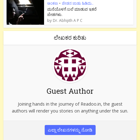
ಅಂಕಣ
•
ಜೇಡನ ಜಾಡು ಹಿಡಿದು..
ಮನೆಯೊಳಗೆ ಬಲೆ ಮಾಡುವ ಇತರೆ
ಜೇಡಗಳು.
by
Dr. Abhijith A P C
ಲೇಖಕರ ಕುರಿತು
Guest Author
Joining hands in the journey of Readoo.in, the guest
authors will render you stories on anything under the sun.
ಎಲ್ಲಾ ಲೇಖನಗಳನ್ನು ನೋಡಿ