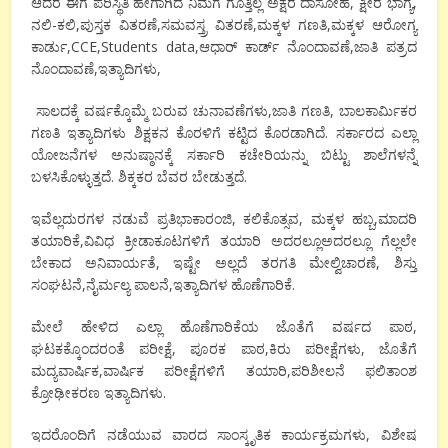
ಆದರೆ ಈಗ ಪರಿಸ್ಥಿತಿ ಹೇಗಾಗಿದೆ ನಿಮಗೆ ಗೊತ್ತಿಲ್ಲ ಅಕ್ಷರ ದಾಸೋಹ, ಕ್ಷೀರ ಭಾಗ್ಯ,
ನಲಿ-ಕಲಿ,ಪುಸ್ತಕ ವಿತರಣೆ,ಸಮವಸ್ತ್ರ ವಿತರಣೆ,ಮಕ್ಕಳ ಗಣತಿ,ಮಕ್ಕಳ ಆರೋಗ್ಯ
ಕಾರ್ಡು,CCE,Students data,ಆಧಾರ್ ಕಾರ್ಡ್ ನೊಂದಾವಣೆ,ಜಾತಿ ಪತ್ರದ
ನೊಂದಾವಣೆ,ಇತ್ಯಾದಿಗಳು,
ಸಾಲದಕ್ಕೆ ವರ್ಷಕ್ಕೊಮ್ಮೆ ಬರುವ ಚುನಾವಣೆಗಳು,ಜಾತಿ ಗಣತಿ, ಬಾಲಕಾರ್ಮಿಕರ
ಗಣತಿ ಇತ್ಯಾದಿಗಳು ಶಿಕ್ಷಕನ ಕೊರಳಿಗೆ ಕಟ್ಟಿದ ಕೊರಡಾಗಿದೆ. ಸರ್ಕಾರದ ಎಲ್ಲಾ
ಯೋಜನೆಗಳ ಅನುಷ್ಠಾನಕ್ಕೆ ಸರ್ಕಾರಿ ಕಚೇರಿಯನ್ನು ಬಿಟ್ಟು ಶಾಲೆಗಳನ್ನೆ
ಬಳಸಿಕೊಳ್ಳುತ್ತದೆ. ಶಿಕ್ಕಕರ ಬೆವರ ಬೇಡುತ್ತದೆ.
ಇವೆಲ್ಲದುರಗಳ ನಡುವೆ ಪ್ರತಿಭಾಕಾರಂಜಿ, ಕಲಿಕೊತ್ಸವ, ಮಕ್ಕಳ ಹಬ್ಬ,ಮಾದರಿ
ತಯಾರಿಕೆ,ವಿವಿಧ ಕ್ರೀಡಾಕೂಟಗಳಿಗೆ ತಯಾರಿ ಅದರಲ್ಲೂಅದರಲ್ಲೂ ಗೆಲ್ಲಲೇ
ಬೇಕಾದ ಅನಿವಾರ್ಯತೆ, ಇಷ್ಟೇ ಅಲ್ಲದೆ ತರಗತಿ ಮೇಲ್ವಿಚಾರಣೆ, ಶಿಸ್ತು
ಸಂಘಟನೆ,ನೈರ್ಮಲ್ಯ ಪಾಲನೆ,ಇತ್ಯಾದಿಗಳ ಹೊಣೆಗಾರಿಕೆ.
ಮೇಲೆ ಹೇಳಿದ ಎಲ್ಲಾ ಹೊಣೆಗಾರಿಕೆಯ ಜೊತೆಗೆ ವರ್ಷದ ಪಾಠ,
ಘಟಕಕ್ಕೊಂದರಂತೆ ಪರೀಕ್ಷೆ, ಪೂರಕ ಪಾಠ,ಕಿರು ಪರೀಕ್ಷೆಗಳು, ಜೊತೆಗೆ
ಮದ್ಯವಾರ್ಷಿಕ,ವಾರ್ಷಿಕ ಪರೀಕ್ಷೆಗಳಿಗೆ ತಯಾರಿ,ಪರಿಶೀಲನೆ ಫಲಿತಾಂಶ
ಕ್ರೋಢೀಕರಣ ಇತ್ಯಾದಿಗಳು.
ಇದರೊಂದಿಗೆ ನಡೆಯುವ ವಾರದ ಸಾಂಸ್ಕೃತಿಕ ಕಾರ್ಯಕ್ರಮಗಳು, ವಿಶೇಷ