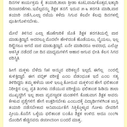
ದಿನಗಳ ಕಾರ್ಯಕ್ರಮ ಕ್ಕೆ ತಯಾರಿ,ಶಾಲಾ ಕ್ರೀಡಾ ಕೂಟ,ವಾರ್ಷಿಕೊತ್ಸವ,ಇತ್ಯಾದಿ
ದಿನಾಚರಣೆಗಳು..ಇವೆಲ್ಲವನ್ನು ಶಿಕ್ಷಕ ತನಗೆ ಇರುವ ೫-೬ ತರಗತಿ ಮಾಡಿ,ಪಾಠ
ತಯಾರಿ ನಡೆಸಿ,ಎಲ್ಲಾ ರಜೆಯ ಕಳೆದು ಸಿಗುವ ಕೆಲವೇ ಕೆಲವು ದಿನಗಳಲ್ಲಿ
ಪೂರ್ತಿಗೊಳಿಸಬೇಕು..
ಮೇಲೆ ತಿಳಿಸಿದ ಎಲ್ಲಾ ಹೊಣೆಗಾರಿಕೆ ಜೊತೆ ಶಿಕ್ಷಕ ತರಗತಿಯಲ್ಲಿ ಪಾಠ
ಮಾಡುತ್ತಿದ್ದಾನೆ. ಅದರಲ್ಲೂ ಮೊದಲೇ ಹೇಳಿದಂತೆ ಹೊಡೆಯಲು, ಬೈಯಲು, ಇಲ್ಲ
ದಿಟ್ಟಿಸಲೂ ಆಗದೆ ಪಾಠ ಮಾಡುತ್ತಿದ್ದಾನೆ. ಏನೇ ಮಾಡಿದರೂ ಅಪರಾಧ, ಎಲ್ಲೋ
ಆಕಸ್ಮಿಕ ನಡೆದರೆ ೧೫ ದಿನ ಮಾಧ್ಯಮಗಳಿಗೆ ಆಹಾರ ಆಗುವ ಭೀತಿ. ಕೆಲಸ ಸಿಗದ
ಪರಿಸ್ಥಿತಿ.
ಹೀಗೆ ಮಕ್ಕಳು ಬೆಳೆದು fail ಅನ್ನುವ ಪರಿಕಲ್ಪನೆ ಇಲ್ಲದೆ, ಈಗೆಲ್ಲ ೧೦ರಲ್ಲಿ
ಕುಳಿತ್ತಿದ್ದಾರೆ. ಈಗ ಪಬ್ಲಿಕ್ ಪರೀಕ್ಷೆ ಎಂಬ ಪೆಡಂಭೂತ ಇದೆ ಎಂಬ ಸತ್ಯ
ತಿಳಿದಿದ್ದರು ತಮ್ಮ ಹಳೆಯ ಚಾಳಿ ಇಲ್ಲೂ ತೋರುವ ಮಕ್ಕಳಿಂದ ಹೇಗೆ ಫಲಿತಾಂಶ
ನಿರೀಕ್ಷಿಸ ಬಲ್ಲ. ಪ್ರತಿ ತಿಂಗಳು ನಡೆಯುವ ಪರೀಕ್ಷೆಯ ಫಲಿತಾಂಶ ಹಿಡಿದು ಶಾಲಾ
ಮುಖ್ಯಸ್ಥರಿಗೆ ಇಲ್ಲ ಶಾಲಾ ವ್ಯವಸ್ಥಾಪಕ ಮಂಡಳಿಗೆ ಕೊಡುವಾಗ ಶಿಕ್ಷಕ ಅವರು
ಕೇಳುವ ಪ್ರಶ್ನೆಗಳಿಗೆ ಹೇಗೆ ಉತ್ತರಿಸಬೇಕು ಎಂಬುದಕ್ಕೆ ವಿದ್ಯಾರ್ಥಿಗಳಿಗಿಂತ ಜಾಸ್ತಿ
ತಯಾರಿ ನಡೆಸಬೇಕಾದ ಅನಿವಾರ್ಯತೆಗೆ ಸಿಕ್ಕಿಕ್ಕೊಳ್ಳುವ ಗೋಳು ದೇವರಿಗೆ
ಪ್ರೀಯ..ಕೊನೆಗೆ ಒಳ್ಳೆಯ ಫಲಿತಾಂಶ ಬಂತೊ ಶಿಕ್ಷಕ ಉಳಿದ. ಅದೂ ೧೦೦%
ದೊಂದಿಗೆ ಹೆಚ್ಚಿನವರು distinction ಬಂದರೆ ಮಾತ್ರ..