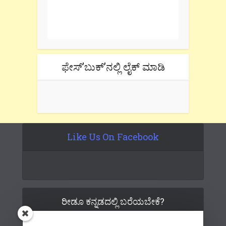
One e-mail a week. We don't spam.
Don't forget to check the promotional
tab if you are using gmail.
ಫೇಸ್’ಬುಕ್’ನಲ್ಲಿ ಲೈಕ್ ಮಾಡಿ
Like Us On Facebook
ರೀಡೂ ಕನ್ನಡದಲ್ಲಿ ಬರೆಯಬೇಕೆ?