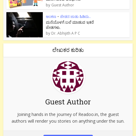
by
Guest Author
ಅಂಕಣ
•
ಜೇಡನ ಜಾಡು ಹಿಡಿದು..
ಮನೆಯೊಳಗೆ ಬಲೆ ಮಾಡುವ ಇತರೆ
ಜೇಡಗಳು.
by
Dr. Abhijith A P C
ಲೇಖಕರ ಕುರಿತು
Guest Author
Joining hands in the journey of Readoo.in, the guest
authors will render you stories on anything under the sun.