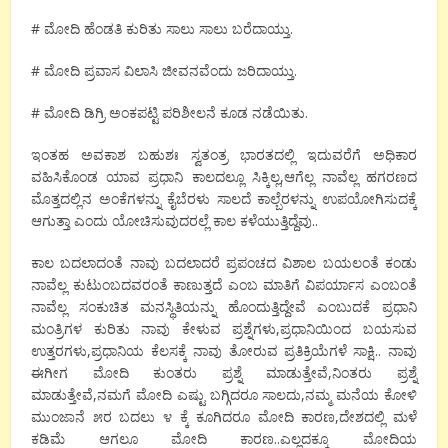
# ಮೋದಿ ಹೆಂಡತಿ ಕುರಿತು ಸಾಲು ಸಾಲು ಬರೆದಾಯ್ತು.
# ಮೋದಿ ಪ್ರವಾಸ ವಿಲಾಸಿ ಜೀವನವೆಂದು ಜರಿದಾಯ್ತು.
# ಮೋದಿ ಡಿಗ್ರಿ ಅಂಕಪಟ್ಟಿ ಪರಿಶೀಲನೆ ಕೂಡ ನಡೆಯಿತು.
ಇಂತಹ ಅವಕಾಶ ಬಹುಶಃ ಸ್ವತಂತ್ರ ಭಾರತದಲ್ಲಿ ಇದುವರೆಗೆ ಅಧಿಕಾರ
ವಹಿಸಿಕೊಂಡ ಯಾವ ಪ್ರಧಾನಿ ಕಾಲದಲ್ಲೂ ಸಿಕ್ಕಿಲ್ಲ,ಆಗೆಲ್ಲ ನಾವೆಲ್ಲ ಹಗರಣದ
ಮೊತ್ತದಲ್ಲಿನ ಅಂಕೆಗಳನ್ನು ಕೈಬೆರಳು ಸಾಲದೆ ಕಾಲ್ಬೆರಳನ್ನು ಉಪಯೋಗಿಸುದಕ್ಕೆ
ಆಗುತ್ತಾ ಎಂದು ಯೋಚಿಸುವುದರಲ್ಲೆ ಕಾಲ ಕಳೆಯುತ್ತಿದ್ದೆವು..
ಕಾಲ ಬದಲಾದಂತೆ ನಾವು ಬದಲಾದರೆ ಪ್ರಪಂಚದ ವಿಶಾಲ ಬಯಲಂತೆ ಕಂಡು
ನಾವೆಲ್ಲ ಕುಟುಂಬದವರಂತೆ ಕಾಣುತ್ತದೆ ಎಂಬ ಮಾತಿಗೆ ವಿಪರ್ಯಾಸ ಎಂಬಂತೆ
ನಾವೆಲ್ಲ ಸಂಕುಚಿತ ಮನಸ್ಥಿತಿಯನ್ನು ಹೊಂದುತ್ತಿದ್ದೇವೆ ಎಂಬುದಕೆ ಪ್ರಧಾನಿ
ಮಂತ್ರಿಗಳ ಕುರಿತು ನಾವು ಕೇಳುವ ಪ್ರಶ್ನೆಗಳು,ಪ್ರಧಾನಿಯಿಂದ ಬಯಸುವ
ಉತ್ತರಗಳು,ಪ್ರಧಾನಿಯ ಕೆಲಸಕ್ಕೆ ನಾವು ತೋರುವ ಪ್ರತಿಕ್ರಿಯೆಗಳೆ ಸಾಕ್ಷಿ.. ನಾವು
ಈಗೀಗ ಮೋದಿ ಕುಂತರು ಪ್ರಶ್ನೆ ಮಾಡುತ್ತೇವೆ,ನಿಂತರು ಪ್ರಶ್ನೆ
ಮಾಡುತ್ತೇವೆ,ನಮಗೆ ಮೋದಿ ಎಷ್ಟು ಬಗ್ಗಿದರೂ ಸಾಲದು,ನಮ್ಮ ಮನೆಯ ಕೋಳಿ
ಮುಂಜಾನೆ ೫ರ ಬದಲು ೪ ಕ್ಕೆ ಕೂಗಿದರೂ ಮೋದಿ ಕಾರಣ,ದೇಶದಲ್ಲಿ ಮಳೆ
ಕಡಿಮೆ ಆಗಲೂ ಮೋದಿ ಕಾರಣ..ಎಲ್ಲದಕ್ಕೂ ಮೋದಿಯ