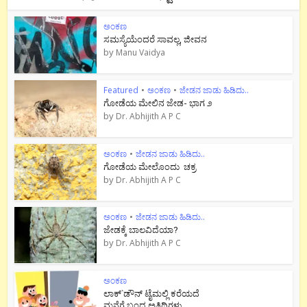
ಅಂಕಣ
ಸಮಸ್ಯೆಯೆಂದರೆ ಸಾವಲ್ಲ, ಜೀವನ
by
Manu Vaidya
Featured
•
ಅಂಕಣ
•
ಜೇಡನ ಜಾಡು ಹಿಡಿದು..
ಗೋಡೆಯ ಮೇಲಿನ ಜೇಡ- ಭಾಗ ೨
by
Dr. Abhijith A P C
ಅಂಕಣ
•
ಜೇಡನ ಜಾಡು ಹಿಡಿದು..
ಗೋಡೆಯ ಮೇಲೊಂದು ಚಕ್ರ
by
Dr. Abhijith A P C
ಅಂಕಣ
•
ಜೇಡನ ಜಾಡು ಹಿಡಿದು..
ಜೇಡಕ್ಕೆ ಬಾಲವಿದೆಯಾ?
by
Dr. Abhijith A P C
ಅಂಕಣ
ಲಾಕ್`ಡೌನ್ ಟೈಮಲ್ಲಿ ಕರೆಯದೆ
ಮನೆಗೆ ಬಂದ ಅತಿಥಿಗಳು