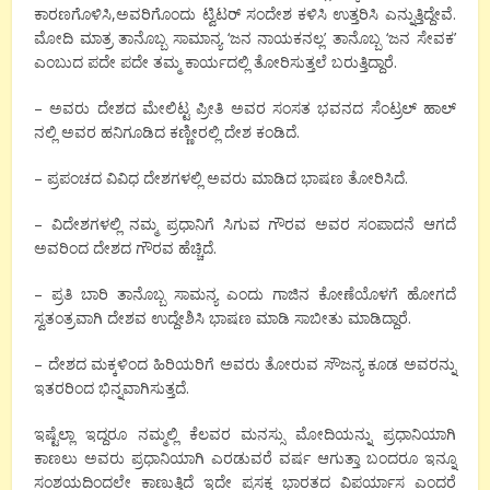
ಕಾರಣಗೊಳಿಸಿ,ಅವರಿಗೊಂದು ಟ್ವಿಟರ್ ಸಂದೇಶ ಕಳಿಸಿ ಉತ್ತರಿಸಿ ಎನ್ನುತ್ತಿದ್ದೇವೆ.
ಮೋದಿ ಮಾತ್ರ ತಾನೊಬ್ಬ ಸಾಮಾನ್ಯ ‘ಜನ ನಾಯಕನಲ್ಲ’ ತಾನೊಬ್ಬ ‘ಜನ ಸೇವಕ’
ಎಂಬುದ ಪದೇ ಪದೇ ತಮ್ಮ ಕಾರ್ಯದಲ್ಲಿ ತೋರಿಸುತ್ತಲೆ ಬರುತ್ತಿದ್ದಾರೆ.
– ಅವರು ದೇಶದ ಮೇಲಿಟ್ಟ ಪ್ರೀತಿ ಅವರ ಸಂಸತ ಭವನದ ಸೆಂಟ್ರಲ್ ಹಾಲ್
ನಲ್ಲಿ ಅವರ ಹನಿಗೂಡಿದ ಕಣ್ಣೀರಲ್ಲಿ ದೇಶ ಕಂಡಿದೆ.
– ಪ್ರಪಂಚದ ವಿವಿಧ ದೇಶಗಳಲ್ಲಿ ಅವರು ಮಾಡಿದ ಭಾಷಣ ತೋರಿಸಿದೆ.
– ವಿದೇಶಗಳಲ್ಲಿ ನಮ್ಮ ಪ್ರಧಾನಿಗೆ ಸಿಗುವ ಗೌರವ ಅವರ ಸಂಪಾದನೆ ಆಗದೆ
ಅವರಿಂದ ದೇಶದ ಗೌರವ ಹೆಚ್ಚಿದೆ.
– ಪ್ರತಿ ಬಾರಿ ತಾನೊಬ್ಬ ಸಾಮನ್ಯ ಎಂದು ಗಾಜಿನ ಕೋಣೆಯೊಳಗೆ ಹೋಗದೆ
ಸ್ವತಂತ್ರವಾಗಿ ದೇಶವ ಉದ್ದೇಶಿಸಿ ಭಾಷಣ ಮಾಡಿ ಸಾಬೀತು ಮಾಡಿದ್ದಾರೆ.
– ದೇಶದ ಮಕ್ಕಳಿಂದ ಹಿರಿಯರಿಗೆ ಅವರು ತೋರುವ ಸೌಜನ್ಯ ಕೂಡ ಅವರನ್ನು
ಇತರರಿಂದ ಭಿನ್ನವಾಗಿಸುತ್ತದೆ.
ಇಷ್ಟೆಲ್ಲಾ ಇದ್ದರೂ ನಮ್ಮಲ್ಲಿ ಕೆಲವರ ಮನಸ್ಸು ಮೋದಿಯನ್ನು ಪ್ರಧಾನಿಯಾಗಿ
ಕಾಣಲು ಅವರು ಪ್ರಧಾನಿಯಾಗಿ ಎರಡುವರೆ ವರ್ಷ ಆಗುತ್ತಾ ಬಂದರೂ ಇನ್ನೂ
ಸಂಶಯದಿಂದಲೇ ಕಾಣುತ್ತಿದೆ ಇದೇ ಪ್ರಸಕ್ತ ಭಾರತದ ವಿಪರ್ಯಾಸ ಎಂದರೆ