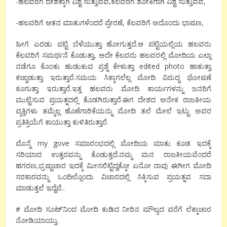
-ಹಲವರಿಗೆ ದೇಶಕ್ಕಾಗಿ ವಿಶ್ವ ಸುತ್ತುವವ,ಕೆಲವರಿಗೆ ಶೋಕಿಗಾಗಿ ವಿಶ್ವ ಸುತ್ತುವವ,
-ಹಲವರಿಗೆ ಆತನ ಮಾತುಗಳೆಂದರೆ ಪ್ರೇರಣೆ, ಕೆಲವರಿಗೆ ಅದೊಂದು ಭಾಷಣ,
ಹೀಗೆ ಎರಡು ಪಟ್ಟಿ ಬೆಳೆಯುತ್ತಾ ಹೋಗುತ್ತದೆ.ಆ ಪಟ್ಟಿಯಲ್ಲಿಯ ಹಲವರು
ಕೆಲವರಿಗೆ ಸಮರ್ಥನೆ ಕೊಡುತ್ತಾ, ಅದೇ ಕೆಲವರು ಹಲವರಲ್ಲಿ ಮೋದಿಯ ಎಲ್ಲಾ
ನಡೆಗೂ ಕೊಂಕು ಹುಡುಕುವ ಪ್ರಶ್ನೆ ಕೇಳುತ್ತಾ edited photo ಹಾಕುತ್ತಾ
ಕಚ್ಚಾಡುತ್ತಾ ಇರುತ್ತಾರೆ.ಸಮಯ ಸಿಕ್ಕಾಗಲೆಲ್ಲ ಮೋದಿ ವಿರುದ್ಧ ಘೋಷಣೆ
ಕೂಗುತ್ತಾ ಇರುತ್ತಾರೆ.ಇತ್ತ ಹಲವರು ಮೋದಿ ಕಾರ್ಯಗಳನ್ನು ಜನರಿಗೆ
ಮುಟ್ಟಿಸುವ ಪ್ರಯತ್ನದಲ್ಲಿ ತೊಡಗಿರುತ್ತಾರೆ.ಈಗ ದೇಶದ ಅನೇಕ ರಾಜಕೀಯ
ವ್ಯಕ್ತಿಗಳು ತಮ್ಮೆಲ್ಲ ಹೊಣೆಗಾರಿಕೆಯನ್ನು ಮೋದಿ ತಲೆ ಮೇಲೆ ಇಟ್ಟು ಅವರ
ಪ್ರತಿಕ್ರಿಯೆಗೆ ಕಾಯುತ್ತಾ ಕುಳಿತಿರುತ್ತಾರೆ.
ಮೊನ್ನೆ my gove ಸಮಾರಂಭದಲ್ಲಿ ಮೋದಿಯ ಮಾತು ಕೂಡ ಇದಕ್ಕೆ
ಸರಿಯಾದ ಉತ್ತರವನ್ನು ಕೊಡುತ್ತದೆ.ನಮ್ಮ ಮನ ರಾಜಕೀಯವೆಂದರೆ
ಹಗರಣ,ಭ್ರಷ್ಟಾಚಾರ ಇದಕ್ಕೆ ಮೀಸಲಿಟ್ಟಿದ್ದಕ್ಕೋ ಏನೋ ನಾವು ಈಗೀಗ ಮೋದಿ
ಸರಕಾರವನ್ನು ಒಂದಿಲ್ಲೊಂದು ವಿಚಾರದಲ್ಲಿ ಸಿಕ್ಕಿಸುವ ಪ್ರಯತ್ನವ ಸದಾ
ಮಾಡುತ್ತಲೆ ಇದ್ದೆವೆ..
# ಮೋದಿ ಸೂಟ್’ನಿಂದ ಮೋದಿ ಕುಡಿದ ನೀರಿನ ಮೌಲ್ಯದ ವರೆಗೆ ಲೆಕ್ಕಾಚಾರ
ನೋಡಿಯಾಯ್ತು.