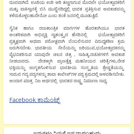
ದೂರವಾಗಿದೆ. ಊರಿಯ ಉರಿ ಆರಿ ತಣ್ಣಗಾಗುವ ಮೊದಲೇ ಭಯೋತ್ಪಾದಕರಿಗೆ
ಮತ್ತು ಪಾಕಿಸ್ತಾನಕ್ಕೆ ಬಿಸಿ ಮುಟ್ಟಿಸದಿದ್ದಲ್ಲಿ ಭಾರತ ಪ್ರತಿಕ್ರಿಸುವ ಅವಕಾಶವನ್ನು
ಕಳೆದುಕೊಳ್ಳಬಹುದೇನೋ ಎಂಬ ಶಂಕೆ ಜನರಲ್ಲಿ ಮೂಡುತ್ತಿದೆ.
ಸೈನಿಕ ಹಾಗೂ ರಾಜತಾಂತ್ರಿಕ ಮಾರ್ಗಗಳ ಹೊರತಾಗಿಯೂ ಭಾರತ
ಅಂತರಿಕವಾಗಿ ಅಭಿವ್ಯಕ್ತಿ ಸ್ವಾತಂತ್ರ್ಯದ ಹೆಸರಿನಲ್ಲಿ ಭಯೋತ್ಪಾದಕರಿಗೆ
ಪ್ರತ್ಯಕ್ಷವಾಗಿ ಅಥವಾ ಪರೋಕ್ಷವಾಗಿ ಬೆಂಬಲಿಸುವರ ವಿರುದ್ದಕಠಿಣ ಕ್ರಮ
ಜರುಗಿಸಬೇಕು. ಭಾರತೀಯ ಸೇನೆಯನ್ನು ಜರಿಯುವ,ಭಯೋತ್ಪಾದಕರನ್ನು
ವೈಭವಿಕರಿಸುವ ಯಾವುದೇ ಚಲನ ಚಿತ್ರ , ಸಾಹಿತ್ಯ,ನಾಟಕಗಳಿಗೆ ಅವಕಾಶ
ನೀಡಬಾರದು. ದೇಶಕ್ಕಾಗಿ ಪ್ರಾಣತ್ತೆತ್ತ ಮಹನೀಯರ ಚರಿತ್ರೆಗಳು,ದೇಶ
ಭಕ್ತಿಯನ್ನು ಜಾಗೃತಗೊಳಿಸುವ ಭಾರತೀಯ ಸಂಸ್ಕೃತಿಯ ಶ್ರೇಷ್ಟತೆಯನ್ನು
ಸಾರುವ ಗದ್ಯ ಪದ್ಯಗಳನ್ನು ಶಾಲಾ ಕಾಲೇಜ್’ಗಳ ಪಠ್ಯ ಕ್ರಮದಲ್ಲಿ ಅಳವಡಿಸಬೇಕು.
ಅಂದಾಗ ಮಾತ್ರ ನಿಜ ಅರ್ಥದಲ್ಲಿ ಭಾರತದ ರಾಷ್ಟ್ರ ನಿರ್ಮಾಣ ಸಾಧ್ಯ.
Facebook ಕಾಮೆಂಟ್ಸ್
ಇವುಗಳೂ ನಿಮಗೆ ಇಷ್ಟವಾಗಬಹುದು