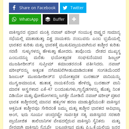
Share on Facebook
Twitter
WhatsApp
Buffer
ಪಾಕಿಸ್ತಾನದ ಪ್ರಧಾನ ಮಂತ್ರಿ ನವಾಜ್ ಷರೀಫ್ ಸಂಯುಕ್ತ ರಾಷ್ಟ್ರದ ಸಾಮಾನ್ಯ
ಸಭೆಯಲ್ಲಿ ಮಾತಾಡುತ್ತಾ ವಿಶ್ವ ನಾಯಕರು ನಂಬುವರು ಎಂಬ ಭ್ರಮೆಯಲ್ಲಿ
ಭಾರತದ ಕುರಿತು ಮತ್ತು ಭಾರತಕ್ಕೆ ಮುಕುಟಪ್ರಾಯವಾಗಿರುವ ಕಾಶ್ಮೀರ ಕುರಿತು
ಸರಣಿ ಸುಳ್ಳುಗಳನ್ನು ಹೇಳುತ್ತಾ ಹೋದರು. ತಾವೊ೦ದು ದೇಶದ ಮುಖ್ಯಸ್ಥ
ಎಂಬುದನ್ನೂ ಮರೆತು ಭಯೋತ್ಪಾದಕ ಸಂಘಟನೆಯಾದ ಹಿಜ್ಬುಲ್
ಮುಜಹೀದೀನ್’ನ ಸುಪ್ರೀಮ್ ಕಮಾಂಡರನಂತೆ ವರ್ತಿಸಿದರು. ನವಾಜ್
ಷರೀಫ್’ರನ್ನು ಅತ್ಯಂತ ನಗೆಪಾಟಲಿಗೀಡುಮಾಡಿದ೦ತಹ ಸಂಗತಿಯೆಂದರೆ
ಹಿಜಬುಲ್ ಮುಜಾಹೀದೀನ್’ನ ಭಯೋತ್ಪಾದಕ ಬುರಹಾನ್ ವಾನಿಯನ್ನು
ಮುಗ್ಧ,ಅಮಾಯಕ, ಹುತಾತ್ಮ ನಾಯಕನೆಂದು ಹೇಳಿದ್ದು. ಬುರಹಾನ್ ವಾನಿ
ಮಾರಕ ಅಸ್ತ್ರಗಳಾದ ಎಕೆ-47 ಬಂದೂಕುಗಳು,ಗ್ರಾನೈಡಗಳನ್ನು ಹೊತ್ತು ನಿಂತ
ವಿಡಿಯೋ ಮತ್ತು ಫೋಟೋಗಳನ್ನು ಜಗತ್ತೇ ನೋಡಿದೆ. ನವಾಜ್ ಷರೀಫ್ ಪ್ರಕಾರ
ಭಾರತ ಕಾಶ್ಮೀರದಲ್ಲಿ ಮಾನವ ಹಕ್ಕುಗಳ ಹರಣ ಮಾಡುತ್ತಿದೆಯಂತೆ! ಪಾಕಿಸ್ತಾನ
ಆಕ್ರಮಿತ ಕಾಶ್ಮೀರವೂ ಸೇರಿದಂತೆ ಜಮ್ಮು ಮತ್ತು ಕಾಶ್ಮೀರ ಭಾರತದ ಅವಿಭಾಜ್ಯ
ಅಂಗ, ಇದು ಸೂರ್ಯ ಚಂದ್ರರಷ್ಟೇ ಸಾರ್ವತ್ರಿಕ ಸತ್ಯ. ಪಾಕಿಸ್ತಾನದ ಸರಕಾರಿ
ಪ್ರಾಯೋಜಿತ ತಾಲಿಬಾನಿಗಳ ವೇಷದಲ್ಲಿರುವ ಪಾಕಿಸ್ತಾನಿ ಸೈನಿಕರು ಮತ್ತು
ನೇರವಾಗಿ ಪಾಕಿಸ್ತಾನಿ ಸೈನ್ಯವೇ ಬಲೂಚಿಸ್ತಾನ ಮತ್ತು ಪಿ.ಒ.ಕೆ.ಯಲ್ಲಿಯ ಜನರ