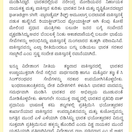
ಮಂಡಿಸಿದ್ದಾರೆ. ಭಾರತದಲ್ಲಿರುವ ನರೇಂದ್ರ ಮೋದಿಯವರ ನಿರ್ಣಾಯಕ
ನಾಯಕತ್ವ ಮತ್ತು ಪಾಕಿಸ್ತಾನ ಕುರಿತು ಭಾರತದ ನೀತಿ ಮತ್ತು ದೃಷ್ಟಿಕೋನದಲ್ಲಾದ
(paradigm shift -ಪ್ಯಾರಾಡೈಮ್ ಶಿಫ್ಟ್) ಆಮೂಲಾಗ್ರ ಬದಲಾವಣೆ ಪಾಕಿಸ್ತಾನಕ್ಕೆ
ನಡುಕ ಹುಟ್ಟಿಸಿದೆ. ರಿಯಾಕ್ಟೀವ್’ನಿಂದ ಪ್ರೋಯಾಕ್ಟೀವ್ ಆಗಿ ಕೆಂಪು ಕೋಟೆ
ಮೇಲಿಂದ ಪ್ರಧಾನ ಮಂತ್ರಿಗಳು ಬಲುಚೀ ಜನರ ಬಗ್ಗೆ ಸಂವೇದನೆ
ವ್ಯಕ್ತಪಡಿಸಿದ್ದು,ಅವರ ಬೆಂಬಲಕ್ಕೆ ನಿಂತು ಆಕಾಶವಾಣಿಯಲ್ಲಿ ಬಲುಚೀ ಭಾಷೆಯ
ಸೇವೆಗಳನ್ನು ಆರಂಭಿಸಿದ್ದು ಪಾಕಿಸ್ತಾನಕ್ಕೆ ನುಂಗಲಾರದ ತುತ್ತಾಗಿ ಪರಿಣಮಿಸಿವೆ.
ಪಾಕಿಸ್ತಾನವನ್ನು ಎಲ್ಲಾ ರೀತಿಯಿಂದಲೂ ಬಗ್ಗು ಬಡಿಯಲು ಭಾರತ ಸರಕಾರ
ಸಜ್ಜಾಗಿದೆ ಎಂಬ ಸ್ಪಷ್ಟ ಸಂದೇಶ ಪಾಕಿಸ್ತಾನಕ್ಕೆ ರವಾನೆಯಾಗಿದೆ..
ಇನ್ನೂ ವಿದೇಶಾಂಗ ನೀತಿಯ ತಜ್ಞರಾದ ಪಾಕಿಸ್ತಾನದಲ್ಲಿ ಭಾರತದ
ಉಚ್ಚಾಯುಕ್ತರಾಗಿ ಸೇವೆ ಸಲ್ಲಿಸಿದ ಪಾರ್ಥಸಾರಥಿ ಹಾಗೂ ಮತ್ತೊರ್ವ ತಜ್ಞ ಕೆ ಸಿ
ಸಿಂಗ್’ರಂಥವರ ಸೇವೆಗಳನ್ನು ಸರಕಾರ ಉಪಯೋಗಿಸಿಕೊಳ್ಳಬೇಕು.
ಇಂಥರಾಜತಾಂತ್ರಿಕರನ್ನು ದೇಶ ವಿದೇಶಗಳಿಗೆ ಕಳುಹಿಸಿ ಭಾರತದ ವಾದವನ್ನು
ಸಮರ್ಥವಾಗಿ ಮಂಡಿಸಿ ಭಾರತದ ಪರ ಅಭಿಪ್ರಾಯ ಮೂಡುವಂತೆ
ನೋಡಿಕೊಳ್ಳಬೇಕು. ಈಗಾಗಲೇ ಸಂಯುಕ್ತ ರಾಷ್ಟ್ರದಲ್ಲಿ ಭಾರತದ ಪ್ರತಿನಿಧಿ ಪಾಕ್
ಪ್ರಧಾನಿಯ ಭಾಷಣಕ್ಕೆ ಕಟು ಶಬ್ದಗಳಲ್ಲಿ ಪ್ರತಿಕ್ರಿಯಿಸಿ ಭಯೋತ್ಪಾದಕರ
ಕಾರ್ಖಾನೆಯಾದ ಪಾಕಿಸ್ತಾನದ ಉಪದ್ಯಾಪಿತನವನ್ನು ಮತ್ತು ಕುಚೋದ್ಯವನ್ನು
ಜಗತ್ತಿನ ಮುಂದೆ ಎಳೆ ಎಳೆಯಾಗಿ ಬಿಡಿಸಿಟ್ಟು ಭಾರತ ಭಯೋತ್ಪಾದಕರ ವಿರುದ್ಧ
ಸೂಕ್ತವಾಗಿ ಪ್ರತಿಕ್ರಿಯಿಸುವ ಹಕ್ಕನ್ನು ಹೊಂದಿದೆ ಎಂದು ವಿಶ್ವ ನಾಯಕರ ಮುಂದೆ
ಯಶಸ್ವಿಯಾಗಿ ಪ್ರತಿಪಾದಿಸಿದ್ದಾರೆ. ವಿದೇಶಾಂಗ ರಾಜ್ಯ ಸಚಿವರಾದ ಎಂ ಜೆ ಅಕ್ಬರ