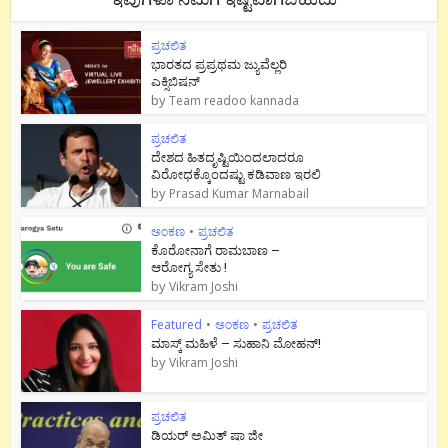
ಪ್ರಚಲಿತ
ಭಾರತದ ಪ್ರಪ್ರಥಮ ಜ್ಯುವೆಲ್ಲರಿ
ಎಕ್ಸಿಬಿಷನ್
by
Team readoo kannada
ಪ್ರಚಲಿತ
ದೇಶದ ಹಿತದೃಷ್ಟಿಯಿಂದಲಾದರೂ
ವಿರೋಧಕ್ಕೊಂದಷ್ಟು ಕಡಿವಾಣ ಇರಲಿ
by
Prasad Kumar Marnabail
ಅಂಕಣ
•
ಪ್ರಚಲಿತ
ಕೊರೋನಾಗೆ ರಾಮಬಾಣ –
ಆರೋಗ್ಯ ಸೇತು !
by
Vikram Joshi
Featured
•
ಅಂಕಣ
•
ಪ್ರಚಲಿತ
ಮಾಸ್ಕ್ ಮಹಿಳೆ – ಸುಹಾನಿ ಮೋಹನ್!
by
Vikram Joshi
ಪ್ರಚಲಿತ
ಡಿಯರ್ ಅಮಿತ್ ಷಾ ಜೀ