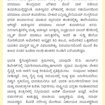
ಪರಮಾಣು ಕೇಂದ್ರವಾದ ಖೌತಾದ ಮೇಲೆ ದಾಳಿ ನಡೆಸುವ
ತಯಾರಿಯಲ್ಲಿದ್ದರಂತೆ. ಪಾಕಿಸ್ತಾನದ ಖೌತಾದಲ್ಲಿ ಚೀನಾದ ಸಹಯೋಗದಿಂದ
ಪರಮಾಣು ಬಾಂಬ್ ತಯಾರಿಸಲು ಬೇಕಾದ ಎನ್ರಿಚ್ಡ್ಯುರೇನಿಯಮ್ ಸ೦ಸ್ಕರಿಸುವ
ಘಟಕ ಕಾರ್ಯಾರಂಭ ಮಾಡುವ ಪ್ರಾರಂಭಿಕ ಹಂತದಲ್ಲಿತ್ತು. ಹಾಗೇನಾದರೂ
ಆಗಿದ್ದರೆ ಪಾಕಿಸ್ತಾನದ ಪರಮಾಣು ಬಾಂಬ್ ತಯಾರಿಸುವ ಕನಸು
ನನಸಾಗುತ್ತಿರಲಿಲ್ಲ ಮತ್ತು ಪಾಕಿಸ್ತಾನ ಜಗತ್ತನ್ನು ನ್ಯೂಕ್ಲೀಯರ ಬಾಂಬ್ ಹೆಸರಿನಲ್ಲಿ
ಬ್ಲ್ಯಾಕ್ ಮೇಲ್ ಮಾಡಲೂ ಆಗುತ್ತಿರಲಿಲ್ಲ. ಆದರೆ ಈ ಸುದ್ದಿ ಹೇಗೋ
ಸೋರಿಕೆಯಾಗಿ ಅಮೇರಿಕದ ಅಧ್ಯಕ್ಷರ ಕಿವಿ ತಲುಪಿ, ಅಮೇರಿಕದ ಒತ್ತಡದಿಂದ
ಭಾರತದ ಮಾಸ್ಟರ್ ಪ್ಲ್ಯಾನ್ ವಿಫಲವಾಗಿತ್ತು. ವಿಪರ್ಯಾಸವೆಂದರೆ ಮುಂದೆ ಕೆಲ
ಕಾಲದ ನಂತರ ಇಂದಿರಾ ಗಾಂಧಿ ಹಂತಕರ ಗುಂಡಿಗೆ ಬಲಿಯಾಗಿದ್ದರು.
ಭಾರತ ಕೈಗೊಳ್ಳಬೇಕಾದ ಕ್ರಮಗಳನ್ನು ಯಾವುದೇ ಟಿ.ವಿ. ಚಾನಲ್’ನ
ಡಿಬೇಟ್’ನಲ್ಲಿ ನಿರ್ಧರಿಸಲಾಗುವದಿಲ್ಲ,ಈಗಾಗಲೇ ಪ್ರಧಾನ ಮಂತ್ರಿಗಳು ದೇಶದ
ಸೈನ್ಯಕ್ಕೆ ಉರಿ ದಾಳಿಗೆ ಸೂಕ್ತ ರೀತಿಯಲ್ಲಿ ಪ್ರತಿಕ್ರಿಯಿಸಲು ಸಂಪೂರ್ಣ ಅಧಿಕಾರ
ನೀಡಿದ್ದಾರೆ. ನಮ್ಮ ಸೈನ್ಯ ಸೂಕ್ತ ಸಮಯದಲ್ಲಿ ಸೂಕ್ತ ಕ್ರಮ ಜರುಗಿಸುವದೆಂಬ
ವಿಶ್ವಾಸ ಪ್ರತಿಯೊಬ್ಬ ಭಾರತಿಯನಿಗೂ ಇದೆ. ಭಾರತ ಅನುಸರಿಸಬೇಕಾದ ನೀತಿ
ಮತ್ತು ರಣತಂತ್ರಗಳ ಕುರಿತು ನಿರ್ಧರಿಸಲು ರಾಷ್ಟ್ರೀಯ ಭದ್ರತಾ ಸಲಹಾಕಾರರಾದ
ಚಾಣಕ್ಯ ತಂತ್ರಗಳಲ್ಲಿ ನಿಸ್ಸೀಮರಾದ ಅಜಿತ್ ದೋವಾಲ್ ಇದ್ದಾರೆ. ಅನೇಕ
ವರ್ಷಗಳಿಂದ ಕಾಡುತ್ತಿದ್ದ ರಾಜಕೀಯ ಇಚ್ಛಾಶಕ್ತಿಯ ಮತ್ತು ಸಮರ್ಥ
ನಾಯಕತ್ವದ ಕೊರತೆ ನರೇಂದ್ರ ಮೋದಿಯ ನಿರ್ಣಾಯಕ ನಾಯಕತ್ವದಿಂದ