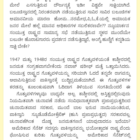
ಮೇಲೆ ಎಸಗುತ್ತಿರುವ ದೌರ್ಜನ್ಯಕ್ಕೆ ಇಡೀ ವಿಶ್ವವೇ ಸಾಕ್ಷಿಯಾಗಿದೆ.
ಬಲೂಚಿಸ್ತಾನದಲ್ಲಿ ನಿರಂತರವಾಗಿ ನಡೆಯುತ್ತಿರುವ ಸಾವಿರ ಸಾವಿರ ಬಲೂಚಿಗಳ
ಅಮಾನವೀಯ ಮಾರಣ ಹೋಮ…ನರಮೇಧ,ಪಿ,ಓ,ಕೆ.ಯಲ್ಲಿ ಅಮಾಯಕ
ಜನರ ಮೇಲೆ ಹಲ್ಲೆ ಮಾನವ ಅಧಿಕಾರಗಳ ಸಬಲಿಕರಣವೇ?? ನ್ಯೂಯಾರ್ಕನ
ಸಂಯುಕ್ತ ರಾಷ್ಟ್ರದ ಸಾಮಾನ್ಯ ಸಭೆ ನಡೆಯುತ್ತಿರುವ ಸ್ಥಳದ ಮುಂದೆಯೇ
ಬಲುಚೀ ಹೊರಾಟಗಾರರು ಪ್ರದರ್ಶನ ನಡೆಸುತ್ತಿದ್ದಾರೆ, ಅಂಗೈ ಹುಣ್ಣಿಗೆ ಕನ್ನಡಿಯ
ಸಾಕ್ಷಿ ಬೇಕೇ?
1947 ಮತ್ತು 1948ರ ಸಂಯುಕ್ತ ರಾಷ್ಟ್ರದ ಗೊತ್ತುವಳಿಯಂತೆ ಕಾಶ್ಮೀರದಲ್ಲಿ
ಜನಮತ ಸಂಗ್ರಹವಾಗಬೇಕೆಂದು ನವಾಜ್ ಷರೀಫ್ ಮತ್ತೆ ಒತ್ತಾಯಿಸಿದರು.
ಸಂಯುಕ್ತ ರಾಷ್ಟ್ರದ ಗೊತ್ತುವಳಿಯನ್ನು ಸರಿಯಾಗಿ ಓದದೆ ತನ್ನದೇ ರಾಗವನ್ನು
ಆಲಾಪಿಸುತ್ತಿರುವ ಪಾಕಿಸ್ತಾನಕ್ಕೆ ಬುದ್ಧಿಭ್ರಮಣೆಯಾಗಿದೆ. ಈ ಗೊತ್ತುವಳಿಗಳ
ಕರಡನ್ನು ಕೂಲಂಕುಷವಾಗಿ ಓದಿದಾಗ ತಿಳಿಯುವ ಸಂಗತಿಯೆಂದರೆ ಈ
ಗೊತ್ತುವಳಿಗಳ್ಯಾವೂ ಬಾಧ್ಯವೇ ಅಲ್ಲ. ಕಾಶ್ಮೀರದಲ್ಲಿ ಅಸ್ತಿತ್ವದಲ್ಲಿರುವುದು
ನಿಯಮಿತವಾಗಿ ಚುನಾವಣೆ ನಡೆದು ಸಂವಿಧಾನಾತ್ಮಕವಾಗಿ ಪ್ರಜಾಪ್ರಭುತ್ವದಿಂದ
ಚುನಾಯಿತವಾದ ಸರಕಾರ, ಮುಂದೆ ಬಾಲ ಇರುವ ನಾಯಿಯಂತಿರುವ,
ಪಾಕಿಸ್ತಾನಿ ಸ್ಯೂಡೊಡೆಮೋಕ್ರೆಟಿಕ್ (ಹುಸಿ ಪ್ರಜಾಪ್ರಭುತ್ವದ) ಸರಕಾರವಲ್ಲ.
ಚುನಾವಣೆಗಿಂತ ದೊಡ್ಡ ಜನಮತಗಣನೆ ಯಾವುದಾದರೂ ಇದೆಯಾ?
ಅಮೆರಿಕಾದ ಸೆನೆಟ್ ಸದಸ್ಯರು ಪಾಕಿಸ್ತಾನವನ್ನು ಭಯೋತ್ಪಾದಕ ರಾಷ್ಟ್ರವೆಂದು
ಘೋಷಿಸುವ ಕುರಿತು ಗೊತ್ತುವಳಿಯನ್ನು ಅಮೇರಿಕಾದ ಸೆನೆಟ್’ನಲ್ಲಿ