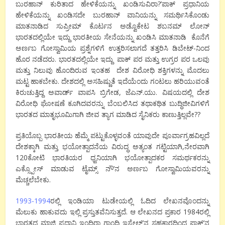
ಬುರಹಾನ್ ಕುರಿತಾದ ಹೇಳಿಕೆಯನ್ನು ಖಂಡಿಸುವಿರಾ?’ಪಾಕ್ ಪ್ರಧಾನಿಯ
ಹೇಳಿಕೆಯನ್ನು ಖಂಡಿಸದೇ ಬುರಹಾನ್ ವಾನಿಯನ್ನು ಸಮರ್ಥಿಸಿಕೊಂಡು
ಮಾತನಾಡಿದ ಸುಪ್ರೀಮ್ ಕೊರ್ಟನ ಅಡ್ವೊಕೇಟ ಶಬನಮ್ ಲೋನ್
ಭಾರತದಲ್ಲಿಯೇ ಇದ್ದು ಭಾರತೀಯ ಸೇನೆಯನ್ನು ಖಂಡಿಸಿ ಮಾತನಾಡಿ ಕೊನೆಗೆ
ಅರ್ಣಬ ಗೋಸ್ವಾಮಿಯ ಪ್ರಶ್ನೆಗಳಿಗೆ ಉತ್ತರಿಸಲಾಗದೆ ತತ್ತರಿಸಿ ಡಿಬೇಟ್-ನಿಂದ
ಹೊರ ನಡೆದರು. ಭಾರತದಲ್ಲಿಯೇ ಇದ್ದು ಪಾಕ್ ಪರ ಮತ್ತು ಉಗ್ರರ ಪರ ಒಲವು
ಮತ್ತು ನಿಲುವು ಹೊಂದಿರುವ ಇಂತಹ ದೇಶ ವಿರೋಧಿ ಶಕ್ತಿಗಳನ್ನು ಮೊದಲು
ಮಟ್ಟ ಹಾಕಬೇಕು. ದೇಶದಲ್ಲಿ ಅಸಹಿಷ್ಣುತೆ ಇದೆಯೆಂದು ಗಂಟಲು ಹರಿಯುವಂತೆ
ಕಿರುಚುತ್ತಿದ್ದ ಅವಾರ್ಡ್ ವಾಪಸಿ ಬ್ರಿಗೇಡ, ಜೆಎನ್.ಯು. ವಿಷಯದಲ್ಲಿ ದೇಶ
ವಿರೋಧಿ ಘೋಷಣೆ ಕೂಗಿದವರನ್ನು ಬೆಂಬಲಿಸಿದ ತಥಾಕಥಿತ ಬುದ್ಧಿಜೀವಿಗಳಿಗೆ
ಭಾರತದ ಮಾತೃಭೂಮಿಗಾಗಿ ಜೀವ ತ್ಯಾಗ ಮಾಡಿದ ಸೈನಿಕರು ಕಾಣುತ್ತಿಲ್ಲವೇ??
ಪ್ರತಿಯೊಬ್ಬ ಭಾರತೀಯ ಹೆಮ್ಮೆ ಪಟ್ಟುಕೊಳ್ಳವಂತೆ ಯಾವುದೇ ಪೂರ್ವಾಗ್ರಹವಿಲ್ಲದೆ
ದೇಶಕ್ಕಾಗಿ ಮತ್ತು ಭಯೋತ್ಪಾದನೆಯ ವಿರುದ್ಧ ಅತ್ಯಂತ ಗಟ್ಟಿಯಾಗಿ,ನೇರವಾಗಿ
120ಕೋಟಿ ಭಾರತಿಯರ ಧ್ವನಿಯಾಗಿ ಭಯೋತ್ಪಾದಕರ ಸಮರ್ಥಕರನ್ನು
ಎಕ್ಸ್ಪೋಸ್ ಮಾಡುವ ಟೈಮ್ಸ್ ನೌ’ನ ಅರ್ಣಬ ಗೋಸ್ವಾಮಿಯವರನ್ನು
ಮೆಚ್ಚಲೆಬೇಕು.
1993-1994
ರಲ್ಲಿ ಇಂಡಿಯಾ ಟುಡೇಯಲ್ಲಿ ಓದಿದ ಲೇಖನವೊಂದನ್ನು
ಮೆಲುಕು ಹಾಕುವದು ಇಲ್ಲಿ ಪ್ರಸ್ತುತವೆನಿಸುತ್ತದೆ. ಆ ಲೇಖನದ ಪ್ರಕಾರ 1984ರಲ್ಲಿ
ಭಾರತದ ಮಾಜಿ ಪ್ರಧಾನಿ ಇಂದಿರಾ ಗಾಂಧಿ ಇಸ್ರೇಲ್’ನ ಸಹಕಾರದಿಂದ ಪಾಕ್’ನ