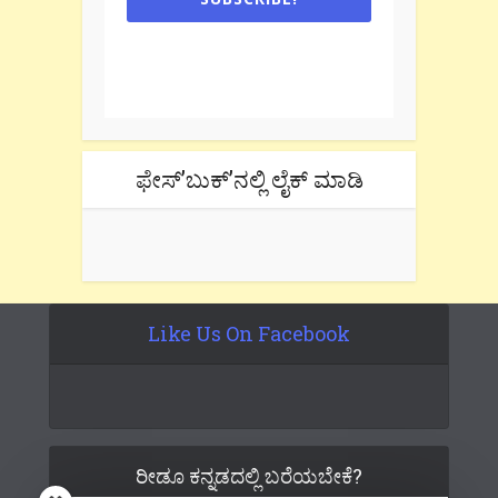
One e-mail a week. We don't spam.
Don't forget to check the promotional
tab if you are using gmail.
ಫೇಸ್’ಬುಕ್’ನಲ್ಲಿ ಲೈಕ್ ಮಾಡಿ
Like Us On Facebook
ರೀಡೂ ಕನ್ನಡದಲ್ಲಿ ಬರೆಯಬೇಕೆ?