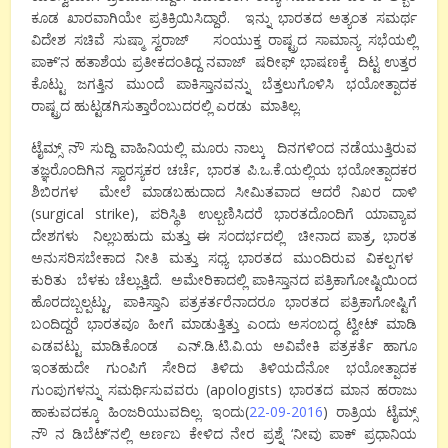
ಕೂಡ ಖಾರವಾಗಿಯೇ ಪ್ರತಿಕ್ರಿಯಿಸಿದ್ದಾರೆ. ಇನ್ನು ಭಾರತದ ಅತ್ಯಂತ ಸಮರ್ಥ
ವಿದೇಶ ಸಚಿವೆ ಸುಷ್ಮಾ ಸ್ವರಾಜ್ ಸಂಯುಕ್ತ ರಾಷ್ಟ್ರದ ಸಾಮಾನ್ಯ ಸಭೆಯಲ್ಲಿ
ಪಾಕ್’ನ ಹತಾಶೆಯ ಪ್ರತೀಕದಂತಿದ್ದ ನವಾಜ್ ಷರೀಫ್ ಭಾಷಣಕ್ಕೆ ದಿಟ್ಟ ಉತ್ತರ
ಕೊಟ್ಟು ಜಗತ್ತಿನ ಮುಂದೆ ಪಾಕಿಸ್ತಾನವನ್ನು ಬೆತ್ತಲುಗೊಳಿಸಿ ಭಯೋತ್ಪಾದಕ
ರಾಷ್ಟ್ರದ ಹುಟ್ಟಡಗಿಸುತ್ತಾರೆಂಬುದರಲ್ಲಿ ಎರಡು ಮಾತಿಲ್ಲ.
ಟೈಮ್ಸ್ ನೌ ಸುದ್ದಿ ವಾಹಿನಿಯಲ್ಲಿ ಮೂರು ನಾಲ್ಕು ದಿನಗಳಿಂದ ನಡೆಯುತ್ತಿರುವ
ತಜ್ಞರೊಂದಿಗಿನ ಸ್ವಾರಸ್ಯಕರ ಚರ್ಚೆ, ಭಾರತ ಪಿ.ಒ.ಕೆ.ಯಲ್ಲಿಯ ಭಯೋತ್ಪಾದಕರ
ಶಿಬಿರಗಳ ಮೇಲೆ ಮಾಡಬಹುದಾದ ಸೀಮಿತವಾದ ಆದರೆ ನಿಖರ ದಾಳಿ
(surgical strike), ಪರಿಸ್ಥಿತಿ ಉಲ್ಬಣಿಸಿದರೆ ಭಾರತದೊಂದಿಗೆ ಯಾವ್ಯಾವ
ದೇಶಗಳು ನಿಲ್ಲಬಹುದು ಮತ್ತು ಈ ಸಂದರ್ಭದಲ್ಲಿ ಚೀನಾದ ಪಾತ್ರ, ಭಾರತ
ಅನುಸರಿಸಬೇಕಾದ ನೀತಿ ಮತ್ತು ಸಧ್ಯ ಭಾರತದ ಮುಂದಿರುವ ವಿಕಲ್ಪಗಳ
ಕುರಿತು ಬೆಳಕು ಚೆಲ್ಲುತ್ತಿದೆ. ಅಮೇರಿಕಾದಲ್ಲಿ ಪಾಕಿಸ್ತಾನದ ಪತ್ರಿಕಾಗೋಷ್ಟಿಯಿಂದ
ಹೊರದಬ್ಬಲ್ಪಟ್ಟು, ಪಾಕಿಸ್ತಾನಿ ಪತ್ರಕರ್ತರೆನಾದರೂ ಭಾರತದ ಪತ್ರಿಕಾಗೋಷ್ಟಿಗೆ
ಬಂದಿದ್ದರೆ ಭಾರತವೂ ಹೀಗೆ ಮಾಡುತ್ತಿತ್ತು ಎಂದು ಅಸಂಬದ್ಧ ಟ್ವೀಟ್ ಮಾಡಿ
ಎಡವಟ್ಟು ಮಾಡಿಕೊಂಡ ಎನ್.ಡಿ.ಟಿ.ವಿ.ಯ ಅವಿವೇಕಿ ಪತ್ರಕರ್ತೆ ಹಾಗೂ
ಇಂತಹುದೇ ಗುಂಪಿಗೆ ಸೇರಿದ ತಿಳಿದು ತಿಳಿಯದೆನೋ ಭಯೋತ್ಪಾದಕ
ಗುಂಪುಗಳನ್ನು ಸಮರ್ಥಿಸುವವರು (apologists) ಭಾರತದ ಮಾನ ಹರಾಜು
ಹಾಕುವದಕ್ಕೂ ಹಿಂಜರಿಯುವದಿಲ್ಲ. ಇಂದು(
22-09-2016
) ರಾತ್ರಿಯ ಟೈಮ್ಸ್
ನೌ ನ ಡಿಬೆಟ್’ನಲ್ಲಿ ಅರ್ಣಬ ಕೇಳಿದ ನೇರ ಪ್ರಶ್ನೆ ‘ನೀವು ಪಾಕ್ ಪ್ರಧಾನಿಯ