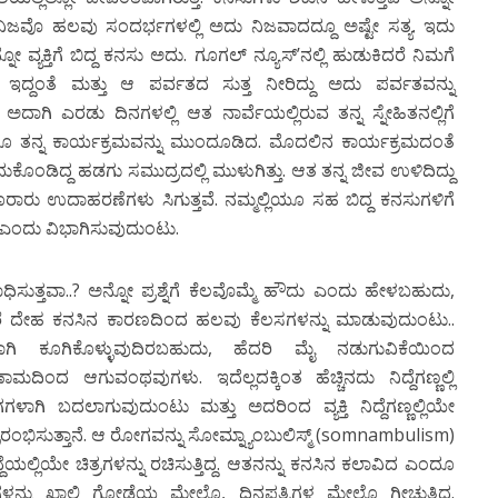
 ನಿಜವೊ ಹಲವು ಸಂದರ್ಭಗಳಲ್ಲಿ ಅದು ನಿಜವಾದದ್ದೂ ಅಷ್ಟೇ ಸತ್ಯ. ಇದು
 ವ್ಯಕ್ತಿಗೆ ಬಿದ್ದ ಕನಸು ಅದು. ಗೂಗಲ್ ನ್ಯೂಸ್’ನಲ್ಲಿ ಹುಡುಕಿದರೆ ನಿಮಗೆ
 ಇದ್ದಂತೆ ಮತ್ತು ಆ ಪರ್ವತದ ಸುತ್ತ ನೀರಿದ್ದು ಅದು ಪರ್ವತವನ್ನು
. ಅದಾಗಿ ಎರಡು ದಿನಗಳಲ್ಲಿ ಆತ ನಾರ್ವೆಯಲ್ಲಿರುವ ತನ್ನ ಸ್ನೇಹಿತನಲ್ಲಿಗೆ
 ತನ್ನ ಕಾರ್ಯಕ್ರಮವನ್ನು ಮುಂದೂಡಿದ. ಮೊದಲಿನ ಕಾರ್ಯಕ್ರಮದಂತೆ
ಂಡಿದ್ದ ಹಡಗು ಸಮುದ್ರದಲ್ಲಿ ಮುಳುಗಿತ್ತು. ಆತ ತನ್ನ ಜೀವ ಉಳಿದಿದ್ದು
ನೂರಾರು ಉದಾಹರಣೆಗಳು ಸಿಗುತ್ತವೆ. ನಮ್ಮಲ್ಲಿಯೂ ಸಹ ಬಿದ್ದ ಕನಸುಗಳಿಗೆ
 ಎಂದು ವಿಭಾಗಿಸುವುದುಂಟು.
ಸುತ್ತವಾ..? ಅನ್ನೋ ಪ್ರಶ್ನೆಗೆ ಕೆಲವೊಮ್ಮೆ ಹೌದು ಎಂದು ಹೇಳಬಹುದು,
 ಆದರೆ ದೇಹ ಕನಸಿನ ಕಾರಣದಿಂದ ಹಲವು ಕೆಲಸಗಳನ್ನು ಮಾಡುವುದುಂಟು..
ರಾಗಿ ಕೂಗಿಕೊಳ್ಳುವುದಿರಬಹುದು, ಹೆದರಿ ಮೈ ನಡುಗುವಿಕೆಯಿಂದ
ಿಂದ ಆಗುವಂಥವುಗಳು. ಇದೆಲ್ಲದಕ್ಕಿಂತ ಹೆಚ್ಚಿನದು ನಿದ್ದೆಗಣ್ಣಲ್ಲಿ
ಗಿ ಬದಲಾಗುವುದುಂಟು ಮತ್ತು ಅದರಿಂದ ವ್ಯಕ್ತಿ ನಿದ್ದೆಗಣ್ಣಲ್ಲಿಯೇ
್ರಾರಂಭಿಸುತ್ತಾನೆ. ಆ ರೋಗವನ್ನು ಸೋಮ್ನ್ಯಾಂಬುಲಿಸ್ಮ್ (somnambulism)
ನಿದ್ದೆಯಲ್ಲಿಯೇ ಚಿತ್ರಗಳನ್ನು ರಚಿಸುತ್ತಿದ್ದ. ಆತನನ್ನು ಕನಸಿನ ಕಲಾವಿದ ಎಂದೂ
ರಗಳನ್ನು ಖಾಲಿ ಗೋಡೆಯ ಮೇಲೊ, ದಿನಪತ್ರಿಗಳ ಮೇಲೊ ಗೀಚುತ್ತಿದ್ದ.