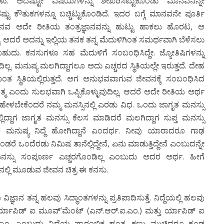
ೆದುಳು. ಅದೆಷ್ಟೋ ವಿಷಯಗಳನ್ನು ಶೇಖರಿಸಿಟ್ಟುಕೊಂಡು ಮಾನವನನ್ನೇ
ಟು ಕೌತುಕಗಳನ್ನೂ ಬಚ್ಚಿಟ್ಟುಕೊಂಡಿದೆ. ಇದರ ಬಗ್ಗೆ ಮಾನವನೇ ಪೂರ್ತಿ
ವ ಮಾನವ ಅದೇ ರೀತಿಯ ತಂತ್ರಜ್ಞಾನವನ್ನು ಹುಟ್ಟು ಹಾಕಲು ಹೊರಟ, ಆ
್. ಆದರೆ ಅದನ್ನು ಇಲ್ಲಿಯ ತನಕ ತನ್ನ ಮೆದುಳಿಗಿಂತ ಸಮರ್ಥವಾಗಿ ಬೆಳೆಸಲು
ಳಬಹುದು. ಕನಸುಗಳೂ ಸಹ ಮೆದುಳಿಗೆ ಸಂಬಂಧಿಸಿದ್ದೇ. ಜ್ಯೋತಿಷಿಗಳನ್ನು
ುದಿಲ್ಲ. ಮನುಷ್ಯ ಮಲಗಿದ್ದಾಗಲೂ ಅದು ಎಚ್ಚರದ ಸ್ಥಿತಿಯಲ್ಲೇ ಇರುತ್ತದೆ. ದೇಹ
ಶಾಂತ ಸ್ಥಿತಿಯಲ್ಲಿರುತ್ತದೆ. ಆಗ ಅನುಭವವಾಗುವ ಜೀವನಕ್ಕೆ ಸಂಬಂಧಿಸಿದ
ತ್ಮ ಎಂದು ಸುಲಭವಾಗಿ ಒಪ್ಪಿಕೊಳ್ಳುವುದಿಲ್ಲ. ಆದರೆ ಅದೇ ರೀತಿಯ ಅರ್ಥ
ಿ ಹೇಳಬೇಕೆಂದರೆ ನಮ್ಮ ಮನಸ್ಸಿನಲ್ಲಿ ಎರಡು ವಿಧ. ಒಂದು ಜಾಗೃತ ಮನಸ್ಸು
್ಲಿದ್ದಾಗ ಜಾಗೃತ ಮನಸ್ಸು ಕೆಲಸ ಮಾಡಿದರೆ ಮಲಗಿದ್ದಾಗ ಸುಪ್ತ ಮನಸ್ಸು
ೆ ಮನುಷ್ಯ ನಿದ್ದೆ ಹೋಗಿದ್ದಾನೆ ಎಂದರ್ಥ. ನೀವು ಯಾರಾದರೂ ಗಾಢ
ೊಂಡರೆ ಒಂದೆರಡು ನಿಮಿಷ ತಾನೆಲ್ಲಿದ್ದೇನೆ, ಏನು ಮಾಡುತ್ತಿದ್ದೇನೆ ಎಂಬುದನ್ನೇ
ನಸ್ಸು ಸಂಪೂರ್ಣ ಎಚ್ಚರಗೊಂಡಿಲ್ಲ ಎಂಬುದು ಅದರ ಅರ್ಥ. ಹೀಗೆ
ಿನಲ್ಲಿ ಮೂಡುವ ಜೀವನ ಚಿತ್ರ ಈ ಕನಸು.
ಜ್ಞಾನ ತನ್ನ ಹಲವು ಸಿದ್ಧಾಂತಗಳನ್ನು ಪ್ರತಿಪಾದಿಸುತ್ತೆ. ನಿದ್ದೆಯಲ್ಲಿ ಹಲವು
ರ್ಯಾಪಿಡ್ ಐ ಮೂವ್’ಮೆಂಟ್ (ಎನ್.ಆರ್.ಐ.ಎಂ.) ಮತ್ತು ರ್ಯಾಪಿಡ್ ಐ
. ಎಂಬುದು ನಿದ್ದೆಯ ಪ್ರಾರಂಭಿಕ ಹಂತ. ಕಣ್ಣು ಮುಚ್ಚಿದ್ದರೂ ಕೂಡ