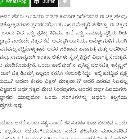
WhatsApp
Buffer
ತ್ತು. ಅದರ ಹೆಸರು ಲೂಸಿಯಾ. ಪವನ್ ಕುಮಾರ್ ನಿರ್ದೇಶನದ ಈ ಚಿತ್ರ ಹಲವು
ು ಚಿತ್ರೋತ್ಸವಗಳಲ್ಲಿ ಪ್ರದರ್ಶನಗೊಂಡು ಎಲ್ಲರ ಮೆಚ್ಚುಗೆ ಪಡೆದಿತ್ತು. ಈ ಚಿತ್ರದ
ದು ವಿಧ. ಒಬ್ಬ ಪ್ರಸಿದ್ಧ ಸಿನಿಮಾ ತಾರೆ ಒಬ್ಬ ಸಾಮಾನ್ಯ ವ್ಯಕ್ತಿಯ ರೀತಿ
ತಾನೆ ಎಂಬುದೇ ಚಿತ್ರದ ಕಥೆ. ಅದಕ್ಕಾಗಿ ಲೂಸಿಯಾ ಅನ್ನೋ ಗುಳಿಗೆ ನುಂಗಿ
 ಜೀವನವನ್ನು ಕಟ್ಟಿಕೊಳ್ಳುತ್ತಾನೆ. ಅದರ ಪರಿಣಾಮ ಏನಾಗುತ್ತೆ ಮತ್ತು ಅದರಿಂದ
. ಸಾಮಾನ್ಯವಾಗಿ ಇಂತಹ ಚಿತ್ರಗಳು ಸೈನ್ಸ್ ಫಿಕ್ಷನ್ ವಿಭಾಗಕ್ಕೆ ಸೇರುತ್ತವೆ.
 ಮಾಡಿಕೊಡುತ್ತೇನೆ. ಒಂದು ಹಾಲಿವುಡ್’ನ ಪ್ರಸಿದ್ಧ ಚಲನಚಿತ್ರ ಇನ್ಸೆಪ್ಷನ್
ಿತ್ರ ಡ್ರೀಮ್ಸ್. ಎಲ್ಲವೂ ಕನಸಿಗೆ ಸಂಬಂಧಿಸಿದ್ದೇ. ಇಲ್ಲಿ ಹುಟ್ಟುವ ಪ್ರಶ್ನೆ
ವಾದುದು..? ಅಥವಾ ಕೇವಲ ಫಿಕ್ಷನ್ ಮಾತ್ರವಾ..?? ಆದರೆ ಎರಡೂ ನಿಜವಲ್ಲ
ಳು ವಿಜ್ಞಾನದ ಅರ್ಧ ಸತ್ಯದ ಮೇಲೆ ನಿಂತವುಗಳು. ಅಂದರೆ ಅರ್ಧ ವಿಷಯಗಳು
ವಿಜ್ಞಾನದ ಯಾವುದೋ ಒಂದು ಸಂಗತಿಗಳನ್ನು ಆಧರಿಸಿ ಕಲ್ಪನೆಯ
್ರಗಳು ಇವು.
ಾಗಬಹುದು. ಆದರೆ ಒಂದು ಸತ್ಯ ಎಂದರೆ ಕನಸುಗಳೂ ಕೂಡ ಬದುಕಿನ ಒಂದು
ುದು, ಕಲ್ಪನೆಯ ಕಥೆಯಾಗಿರಬಹುದು, ನಡೆದ ಘಟನೆಯ ಮುಂದುವರಿದ
 ಸುಳಿಯ ಸಿನೆಮಾ ಕೂಡ ಆಗಿರಬಹುದು. ಉದಾಹರಣೆಗೆ ನೀವು ಹೊಟೆಲಿಗೆ