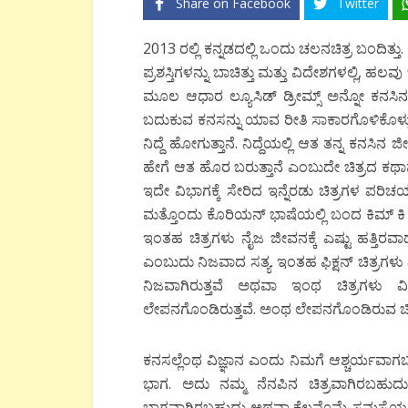
Share on Facebook
Twitter
2013 ರಲ್ಲಿ ಕನ್ನಡದಲ್ಲಿ ಒಂದು ಚಲನಚಿತ್ರ ಬಂದಿ
ಪ್ರಶಸ್ತಿಗಳನ್ನು ಬಾಚಿತ್ತು ಮತ್ತು ವಿದೇಶಗಳಲ್ಲಿ, ಹಲವ
ಮೂಲ ಆಧಾರ ಲ್ಯೂಸಿಡ್ ಡ್ರೀಮ್ಸ್ ಅನ್ನೋ ಕನಸಿನ ಒಂ
ಬದುಕುವ ಕನಸನ್ನು ಯಾವ ರೀತಿ ಸಾಕಾರಗೊಳಿಕೊಳ್ಳುತ್
ನಿದ್ದೆ ಹೋಗುತ್ತಾನೆ. ನಿದ್ದೆಯಲ್ಲಿ ಆತ ತನ್ನ ಕನಸಿನ
ಹೇಗೆ ಆತ ಹೊರ ಬರುತ್ತಾನೆ ಎಂಬುದೇ ಚಿತ್ರದ ಕಥಾವಸ್ತು
ಇದೇ ವಿಭಾಗಕ್ಕೆ ಸೇರಿದ ಇನ್ನೆರಡು ಚಿತ್ರಗಳ ಪರಿಚಯ
ಮತ್ತೊಂದು ಕೊರಿಯನ್ ಭಾಷೆಯಲ್ಲಿ ಬಂದ ಕಿಮ್ ಕಿ ಡುಕ್ ಚ
ಇಂತಹ ಚಿತ್ರಗಳು ನೈಜ ಜೀವನಕ್ಕೆ ಎಷ್ಟು ಹತ್ತಿರ
ಎಂಬುದು ನಿಜವಾದ ಸತ್ಯ. ಇಂತಹ ಫಿಕ್ಷನ್ ಚಿತ್ರಗ
ನಿಜವಾಗಿರುತ್ತವೆ ಅಥವಾ ಇಂಥ ಚಿತ್ರಗಳು 
ಲೇಪನಗೊಂಡಿರುತ್ತವೆ. ಅಂಥ ಲೇಪನಗೊಂಡಿರುವ ಚಿತ
ಕನಸಲ್ಲೆಂಥ ವಿಜ್ಞಾನ ಎಂದು ನಿಮಗೆ ಆಶ್ಚರ್ಯವ
ಭಾಗ. ಅದು ನಮ್ಮ ನೆನಪಿನ ಚಿತ್ರವಾಗಿರಬಹ
ಭಾಗವಾಗಿರಬಹುದು ಅಥವಾ ಕೆಲವೊಮ್ಮೆ ಸಮಸ್ಯೆಯ