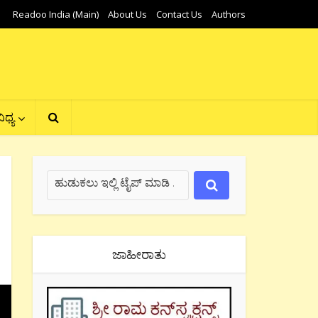
Readoo India (Main)
About Us
Contact Us
Authors
ಿಧ್ಯ
ಜಾಹೀರಾತು