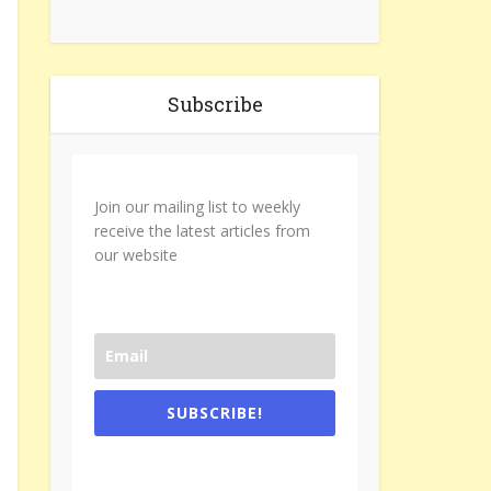
Subscribe
Join our mailing list to weekly
receive the latest articles from
our website
SUBSCRIBE!
One e-mail a week. We don't spam.
Don't forget to check the promotional
tab if you are using gmail.