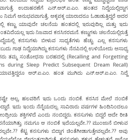
ಗುತ್ತೆ. ಉದಾಹರಣೆಗೆ ಎನ್.ಆರ್.ಐ.ಎಂ. ಹಂತದ ನಿದ್ದೆಯಲ್ಲಿದ್ದಾಗ
ಲು ನಿಮಗೆ ಅನುಭವವಾಗುತ್ತೆ, ಅಕ್ಕಪಕ್ಕ ಯಾರಾದರೂ ಓಡಾಡುತ್ತಿದ್ದರೆ ಅದರ
್ಲಿ ಕಣ್ಣು ಯಾವುದೇ ಚಲನೆಯ ಹಂತದಲ್ಲಿ ಇರುವುದಿಲ್ಲ ಮತ್ತು ಇದು
ಂತವಿದೆಯಲ್ಲ ಇದು ನಿಜವಾದ ಕನಸಿನರಮನೆ. ಕಣ್ಣುಗಳು ಚಲನೆಯಲ್ಲಿರುತ್ತೆ
್ದೆಯಲ್ಲಿ ಕನಸುಗಳು ಬೀಳುವ ಸಾಧ್ಯತೆಗಳು ಹೆಚ್ಚು. ಎಲ್ಲ ಕನಸುಗಳು
ದು ಗಾಢ ನಿದ್ದೆಯಾಗಿದ್ದು ಕನಸುಗಳು ನೆನಪಿನಲ್ಲಿ ಉಳಿಯೋದು ಅಸಾಧ್ಯ
ಿಗರು ತಮ್ಮ ಸಂಶೋಧನಾ ಬರಹದಲ್ಲಿ (Recalling and Forgetting
ns during Sleep Predict Subsequent Dream Recall)
 ಯಾವತ್ತಿದ್ದರೂ ಆರ್.ಐ.ಎಂ. ಹಂತ ಮುಗಿದು ಎನ್.ಆರ್.ಐ.ಎಂ. ನಿದ್ದೆ
ಷ್ಟೇ ಅಲ್ಲ, ಹಲವರಿಗೆ ಇದು ಒಂದು ನಂಬಿಕೆ. ಕನಸಿನ ಮೇಲೆ ನಂಬಿಕೆ
ಿದ್ದಾರೆ. ಇದು ಇಂದು ನೆನ್ನೆಯದಲ್ಲ. ಸಾವಿರಾರು ವರ್ಷಗಳ ಹಿಂದಿನಿಂದಲೂ
ತೀಂದ್ರೀಯ ಶಕ್ತಿಗಳಿದೆ ಎಂದು ನಂಬಿದ್ದರು. ಕನಸುಗಳು ಬಿದ್ದರೆ ಅದೇ ರೀತಿ
ವನೆಯಾಗಿತ್ತು. ನಮಗೂ ಆ ನಂಬಿಕೆ ಇದೆಯಲ್ಲವೇ..?? ಮುಂಜಾನೆ ಬೀಳುವ
ವೇ..?? ಕೆಟ್ಟ ಕನಸುಗಳು ಬಿದ್ದಾಗ ಚಿಂತೆಗೀಡಾಗುತ್ತೇವಲ್ಲವೇ..?? ಅವು
್ಲೆಲ್ಲೋ ಜೀವಂತವಾಗಿರುತ್ತೆ. ಕನಸುಗಳು ಶಕುನ ಹೇಳುತ್ತವೆ ಅನ್ನೋ