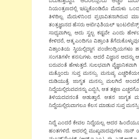
ಬದುಕುತ್ತಿದ್ದಾನೆ. ಅದರಲ್ಲೊಂದು ಅಚ್ಚರಿ ಮ
ನಿಯಂತ್ರಣದಲ್ಲಿ ಇಟ್ಟುಕೊಂಡಿರೊ ಮೆದುಳು ಒಂದಷ್
ತಿಳಿದಿಲ್ಲ. ಮೆದುಳಿನಿಂದ ಪ್ರಭಾವಿತನಾಗಿರು
ತಂತ್ರಜ್ಞಾನದ ಹೆಸರು ಆರ್ಟಿಫಿಶಿಯಲ್ ಇಂಟಲಿಜೆನ್ಸ
ಸಾಧ್ಯವಾಗಿಲ್ಲ. ಅದು ಸ್ವಲ್ಪ ಕಷ್ಟವೇ ಎಂದು ಹೇ
ಕೇಳಿದರೆ, ಆತ್ಮ ಎಂದಿಗೂ ವಿಶ್ರಾಂತಿ ತೆಗೆದುಕೊಳ್ಳುವ
ವಿಶ್ರಾಂತಿಯ ಸ್ಥಿಯಲ್ಲಿದ್ದಾಗ ಪಂಚೇಂದ್ರಿಯಗಳೂ 
ಸಂಗತಿಗಳೇ ಕನಸುಗಳು. ಆದರೆ ವಿಜ್ಞಾನ ಅದನ್ನು ಆ
ಬರುವಂತೆ ಹೇಳುತ್ತದೆ. ಸುಲಭವಾಗಿ ವೈಜ್ಞಾನಿಕವಾಗ
ಮತ್ತೊಂದು ಸುಪ್ತ ಮನಸ್ಸು. ಮನುಷ್ಯ ಎಚ್ಚರಿಕೆಯಲ
ದುಡಿಯುತ್ತೆ. ಜಾಗೃತ ಮನಸ್ಸು ಮಲಗಿದೆ ಅಂದರ
ನಿದ್ದೆಯಲ್ಲಿರುವವನನ್ನು ಎಬ್ಬಿಸಿ, ಆತ ತಕ್ಷಣ ಎಚ್ಚರಗ
ತಿಳಿಯದವನಂತೆ ಆಡುತ್ತಾನೆ. ಆತನ ಜಾಗೃತ ಮ
ನಿದ್ದೆಯಲ್ಲಿರುವಾಗಲೂ ಕೆಲಸ ಮಾಡುವ ಸುಪ್ತ ಮನಸ್ಸ
ನಿದ್ದೆ ಎಂದರೆ ಕೇವಲ ನಿದ್ದೆಯಲ್ಲ. ಅದರ ಹಿಂದೆಯೂ ವಿ
ಹಂತಗಳಿದೆ. ಅದರಲ್ಲಿ ಮುಖ್ಯವಾದವುಗಳು ನಾನ್ 
ಮೂವ್’ಮೆಂಟ್ (ಆರ್.ಐ.ಎಂ.) ಈ ಎನ್.ಆರ್.ಐ.ಎಂ