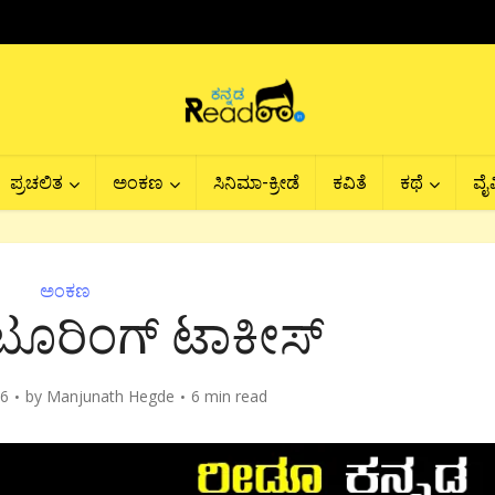
ಪ್ರಚಲಿತ
ಅಂಕಣ
ಸಿನಿಮಾ-ಕ್ರೀಡೆ
ಕವಿತೆ
ಕಥೆ
ವೈವ
ಅಂಕಣ
ಟೂರಿಂಗ್ ಟಾಕೀಸ್
16
by
Manjunath Hegde
6 min read