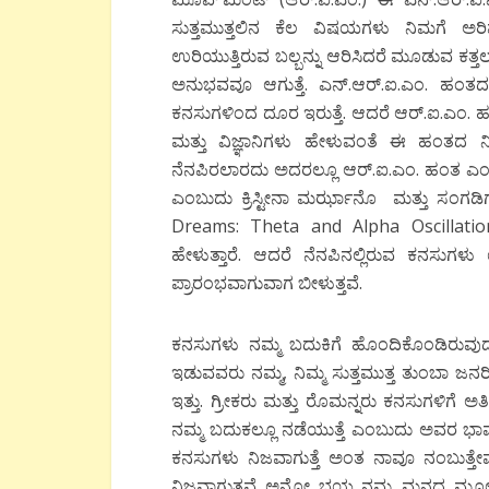
ಸುತ್ತಮುತ್ತಲಿನ ಕೆಲ ವಿಷಯಗಳು ನಿಮಗೆ ಅರಿವಾ
ಉರಿಯುತ್ತಿರುವ ಬಲ್ಬನ್ನು ಆರಿಸಿದರೆ ಮೂಡುವ ಕತ್ತ
ಅನುಭವವೂ ಆಗುತ್ತೆ. ಎನ್.ಆರ್.ಐ.ಎಂ. ಹಂತದಲ
ಕನಸುಗಳಿಂದ ದೂರ ಇರುತ್ತೆ. ಆದರೆ ಆರ್.ಐ.ಎಂ. ಹ
ಮತ್ತು ವಿಜ್ಞಾನಿಗಳು ಹೇಳುವಂತೆ ಈ ಹಂತದ ನಿದ
ನೆನಪಿರಲಾರದು ಅದರಲ್ಲೂ ಆರ್.ಐ.ಎಂ. ಹಂತ ಎಂಬು
ಎಂಬುದು ಕ್ರಿಸ್ಟೀನಾ ಮರ್ಝಾನೊ ಮತ್ತು ಸಂಗಡ
Dreams: Theta and Alpha Oscillatio
ಹೇಳುತ್ತಾರೆ. ಆದರೆ ನೆನಪಿನಲ್ಲಿರುವ ಕನಸುಗಳು
ಪ್ರಾರಂಭವಾಗುವಾಗ ಬೀಳುತ್ತವೆ.
ಕನಸುಗಳು ನಮ್ಮ ಬದುಕಿಗೆ ಹೊಂದಿಕೊಂಡಿರುವುದ
ಇಡುವವರು ನಮ್ಮ, ನಿಮ್ಮ ಸುತ್ತಮುತ್ತ ತುಂಬಾ ಜನರ
ಇತ್ತು. ಗ್ರೀಕರು ಮತ್ತು ರೊಮನ್ನರು ಕನಸುಗಳಿಗೆ ಅ
ನಮ್ಮ ಬದುಕಲ್ಲೂ ನಡೆಯುತ್ತೆ ಎಂಬುದು ಅವರ ಭಾ
ಕನಸುಗಳು ನಿಜವಾಗುತ್ತೆ ಅಂತ ನಾವೂ ನಂಬುತ್ತೇವಲ್ಲ
ನಿಜವಾಗುತ್ತವೆ ಅನ್ನೋ ಭಯ ನಮ್ಮ ಮನದ ಮೂಲೆಯಲ