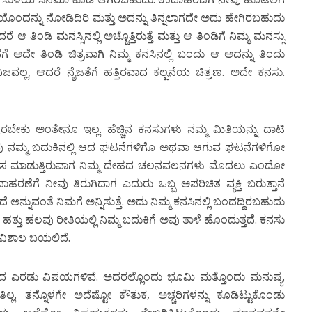
ಂದನ್ನು ನೋಡಿದಿರಿ ಮತ್ತು ಅದನ್ನು ತಿನ್ನಲಾಗದೇ ಅದು ಹೇಗಿರಬಹುದು
ಿಂಡಿ ಮನಸ್ಸಿನಲ್ಲಿ ಅಚ್ಚೊತ್ತಿರುತ್ತೆ ಮತ್ತು ಆ ತಿಂಡಿಗೆ ನಿಮ್ಮ ಮನಸ್ಸು
ೆ ಅದೇ ತಿಂಡಿ ಚಿತ್ರವಾಗಿ ನಿಮ್ಮ ಕನಸಿನಲ್ಲಿ ಬಂದು ಆ ಅದನ್ನು ತಿಂದು
ಿಜವಲ್ಲ, ಆದರೆ ನೈಜತೆಗೆ ಹತ್ತಿರವಾದ ಕಲ್ಪನೆಯ ಚಿತ್ರಣ. ಅದೇ ಕನಸು.
ೇಕು ಅಂತೇನೂ ಇಲ್ಲ. ಹೆಚ್ಚಿನ ಕನಸುಗಳು ನಮ್ಮ ಮಿತಿಯನ್ನು ದಾಟಿ
ವು ನಮ್ಮ ಬದುಕಿನಲ್ಲಿ ಆದ ಘಟನೆಗಳಿಗೊ ಅಥವಾ ಆಗುವ ಘಟನೆಗಳಿಗೋ
 ಕೆಲಸ ಮಾಡುತ್ತಿರುವಾಗ ನಿಮ್ಮ ದೇಹದ ಚಲನವಲನಗಳು ಮೊದಲು ಎಂದೋ
ಹರಣೆಗೆ ನೀವು ತಿರುಗಿದಾಗ ಎದುರು ಒಬ್ಬ ಅಪರಿಚಿತ ವ್ಯಕ್ತಿ ಬರುತ್ತಾನೆ
ನ್ನುವಂತೆ ನಿಮಗೆ ಅನ್ನಿಸುತ್ತೆ. ಅದು ನಿಮ್ಮ ಕನಸಿನಲ್ಲಿ ಬಂದದ್ದಿರಬಹುದು
ಹತ್ತು ಹಲವು ರೀತಿಯಲ್ಲಿ ನಿಮ್ಮ ಬದುಕಿಗೆ ಅವು ತಾಳೆ ಹೊಂದುತ್ತದೆ. ಕನಸು
 ವಿಶಾಲ ಬಯಲಿದೆ.
ದ ಎರಡು ವಿಷಯಗಳಿವೆ. ಅದರಲ್ಲೊಂದು ಭೂಮಿ ಮತ್ತೊಂದು ಮನುಷ್ಯ.
ಲ್ಲ. ತನ್ನೊಳಗೇ ಅದೆಷ್ಟೋ ಕೌತುಕ, ಅಚ್ಚರಿಗಳನ್ನು ಕೂಡಿಟ್ಟುಕೊಂಡು