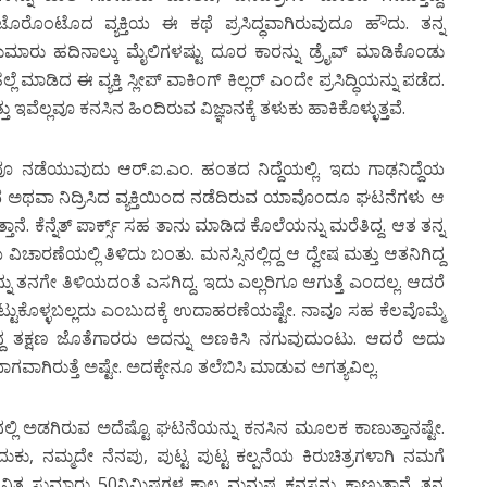
ು. ಟೊರೊಂಟೊದ ವ್ಯಕ್ತಿಯ ಈ ಕಥೆ ಪ್ರಸಿದ್ಧವಾಗಿರುವುದೂ ಹೌದು. ತನ್ನ
 ಸುಮಾರು ಹದಿನಾಲ್ಕು ಮೈಲಿಗಳಷ್ಟು ದೂರ ಕಾರನ್ನು ಡ್ರೈವ್ ಮಾಡಿಕೊಂಡು
ಮಾಡಿದ ಈ ವ್ಯಕ್ತಿ ಸ್ಲೀಪ್ ವಾಕಿಂಗ್ ಕಿಲ್ಲರ್ ಎಂದೇ ಪ್ರಸಿದ್ಧಿಯನ್ನು ಪಡೆದ.
ವೆಲ್ಲವೂ ಕನಸಿನ ಹಿಂದಿರುವ ವಿಜ್ಞಾನಕ್ಕೆ ತಳುಕು ಹಾಕಿಕೊಳ್ಳುತ್ತವೆ.
ವೂ ನಡೆಯುವುದು ಆರ್.ಐ.ಎಂ. ಹಂತದ ನಿದ್ದೆಯಲ್ಲಿ. ಇದು ಗಾಢನಿದ್ದೆಯ
 ಅಥವಾ ನಿದ್ರಿಸಿದ ವ್ಯಕ್ತಿಯಿಂದ ನಡೆದಿರುವ ಯಾವೊಂದೂ ಘಟನೆಗಳು ಆ
ತಾನೆ. ಕೆನ್ನೆತ್ ಪಾರ್ಕ್ಸ್ ಸಹ ತಾನು ಮಾಡಿದ ಕೊಲೆಯನ್ನು ಮರೆತಿದ್ದ. ಆತ ತನ್ನ
ಚಾರಣೆಯಲ್ಲಿ ತಿಳಿದು ಬಂತು. ಮನಸ್ಸಿನಲ್ಲಿದ್ದ ಆ ದ್ವೇಷ ಮತ್ತು ಆತನಿಗಿದ್ದ
ತನಗೇ ತಿಳಿಯದಂತೆ ಎಸಗಿದ್ದ. ಇದು ಎಲ್ಲರಿಗೂ ಆಗುತ್ತೆ ಎಂದಲ್ಲ. ಆದರೆ
ಇಟ್ಟುಕೊಳ್ಳಬಲ್ಲದು ಎಂಬುದಕ್ಕೆ ಉದಾಹರಣೆಯಷ್ಟೇ. ನಾವೂ ಸಹ ಕೆಲವೊಮ್ಮೆ
ದ್ದ ತಕ್ಷಣ ಜೊತೆಗಾರರು ಅದನ್ನು ಅಣಕಿಸಿ ನಗುವುದುಂಟು. ಆದರೆ ಅದು
ಾಗಿರುತ್ತೆ ಅಷ್ಟೇ. ಅದಕ್ಕೇನೂ ತಲೆಬಿಸಿ ಮಾಡುವ ಅಗತ್ಯವಿಲ್ಲ.
ಿನಲ್ಲಿ ಅಡಗಿರುವ ಅದೆಷ್ಟೊ ಘಟನೆಯನ್ನು ಕನಸಿನ ಮೂಲಕ ಕಾಣುತ್ತಾನಷ್ಟೇ.
ಕು, ನಮ್ಮದೇ ನೆನಪು, ಪುಟ್ಟ ಪುಟ್ಟ ಕಲ್ಪನೆಯ ಕಿರುಚಿತ್ರಗಳಾಗಿ ನಮಗೆ
ತಿನಿತ್ಯ ಸುಮಾರು 50ನಿಮಿಷಗಳ ಕಾಲ ಮನುಷ್ಯ ಕನಸನ್ನು ಕಾಣುತ್ತಾನೆ. ತನ್ನ