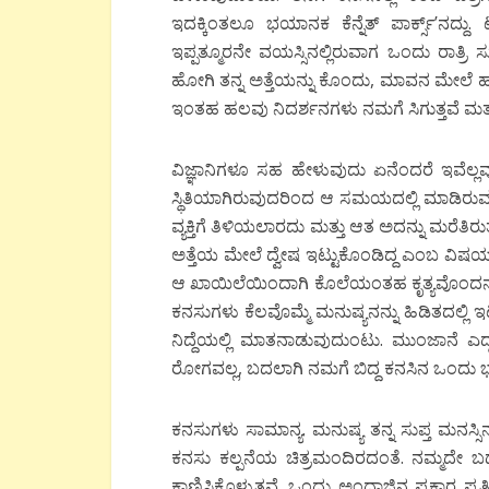
ಇದಕ್ಕಿಂತಲೂ ಭಯಾನಕ ಕೆನ್ನೆತ್ ಪಾರ್ಕ್ಸ್’ನದ್ದ
ಇಪ್ಪತ್ಮೂರನೇ ವಯಸ್ಸಿನಲ್ಲಿರುವಾಗ ಒಂದು ರಾತ್ರಿ
ಹೋಗಿ ತನ್ನ ಅತ್ತೆಯನ್ನು ಕೊಂದು, ಮಾವನ ಮೇಲೆ ಹಲ್ಲೆ 
ಇಂತಹ ಹಲವು ನಿದರ್ಶನಗಳು ನಮಗೆ ಸಿಗುತ್ತವೆ ಮತ್ತು ಇ
ವಿಜ್ಞಾನಿಗಳೂ ಸಹ ಹೇಳುವುದು ಏನೆಂದರೆ ಇವೆಲ್ಲ
ಸ್ಥಿತಿಯಾಗಿರುವುದರಿಂದ ಆ ಸಮಯದಲ್ಲಿ ಮಾಡಿರುವ
ವ್ಯಕ್ತಿಗೆ ತಿಳಿಯಲಾರದು ಮತ್ತು ಆತ ಅದನ್ನು ಮರೆತಿರುತ್
ಅತ್ತೆಯ ಮೇಲೆ ದ್ವೇಷ ಇಟ್ಟುಕೊಂಡಿದ್ದ ಎಂಬ ವಿಷಯ ವಿ
ಆ ಖಾಯಿಲೆಯಿಂದಾಗಿ ಕೊಲೆಯಂತಹ ಕೃತ್ಯವೊಂದನ್ನು 
ಕನಸುಗಳು ಕೆಲವೊಮ್ಮೆ ಮನುಷ್ಯನನ್ನು ಹಿಡಿತದಲ್ಲಿ 
ನಿದ್ದೆಯಲ್ಲಿ ಮಾತನಾಡುವುದುಂಟು. ಮುಂಜಾನೆ ಎ
ರೋಗವಲ್ಲ, ಬದಲಾಗಿ ನಮಗೆ ಬಿದ್ದ ಕನಸಿನ ಒಂದು ಭಾಗವ
ಕನಸುಗಳು ಸಾಮಾನ್ಯ. ಮನುಷ್ಯ ತನ್ನ ಸುಪ್ತ ಮನಸ್ಸ
ಕನಸು ಕಲ್ಪನೆಯ ಚಿತ್ರಮಂದಿರದಂತೆ. ನಮ್ಮದೇ ಬದು
ಕಾಣಿಸಿಕೊಳ್ಳುತ್ತವೆ. ಒಂದು ಅಂದಾಜಿನ ಪ್ರಕಾರ ಪ್ರ