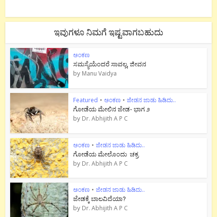
ಇವುಗಳೂ ನಿಮಗೆ ಇಷ್ಟವಾಗಬಹುದು
ಅಂಕಣ
ಸಮಸ್ಯೆಯೆಂದರೆ ಸಾವಲ್ಲ, ಜೀವನ
by
Manu Vaidya
Featured
•
ಅಂಕಣ
•
ಜೇಡನ ಜಾಡು ಹಿಡಿದು..
ಗೋಡೆಯ ಮೇಲಿನ ಜೇಡ- ಭಾಗ ೨
by
Dr. Abhijith A P C
ಅಂಕಣ
•
ಜೇಡನ ಜಾಡು ಹಿಡಿದು..
ಗೋಡೆಯ ಮೇಲೊಂದು ಚಕ್ರ
by
Dr. Abhijith A P C
ಅಂಕಣ
•
ಜೇಡನ ಜಾಡು ಹಿಡಿದು..
ಜೇಡಕ್ಕೆ ಬಾಲವಿದೆಯಾ?
by
Dr. Abhijith A P C