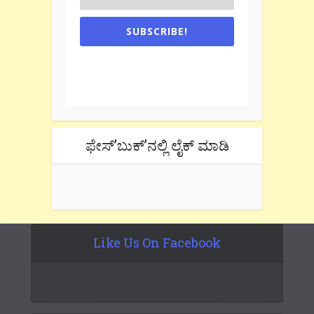
SUBSCRIBE!
One e-mail a week. We don't spam.
Don't forget to check the promotional
tab if you are using gmail.
ಫೇಸ್’ಬುಕ್’ನಲ್ಲಿ ಲೈಕ್ ಮಾಡಿ
Like Us On Facebook