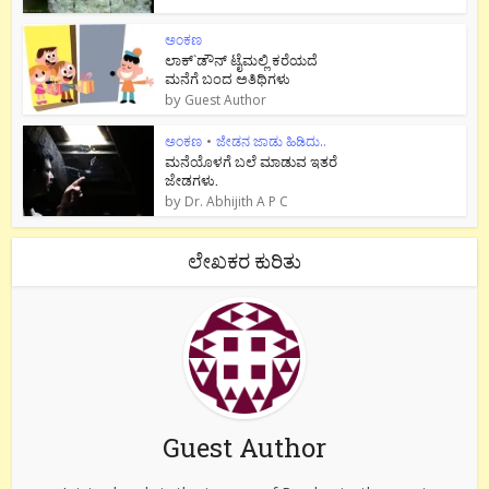
ಅಂಕಣ
ಲಾಕ್`ಡೌನ್ ಟೈಮಲ್ಲಿ ಕರೆಯದೆ
ಮನೆಗೆ ಬಂದ ಅತಿಥಿಗಳು
by
Guest Author
ಅಂಕಣ
•
ಜೇಡನ ಜಾಡು ಹಿಡಿದು..
ಮನೆಯೊಳಗೆ ಬಲೆ ಮಾಡುವ ಇತರೆ
ಜೇಡಗಳು.
by
Dr. Abhijith A P C
ಲೇಖಕರ ಕುರಿತು
Guest Author