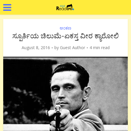
ಅಂಕಣ
ಸ್ಪೂರ್ತಿಯ ಚಿಲುಮೆ-ಏಕಸ್ತ ವೀರ ಕ್ಯಾರೋಲಿ
August 8, 2016
by
Guest Author
4 min read