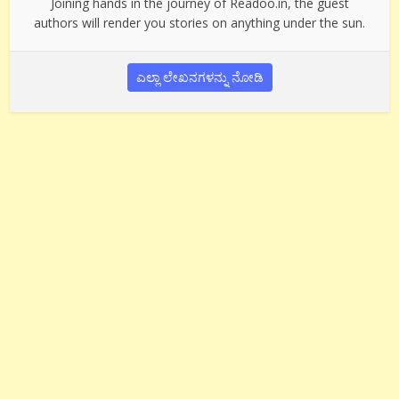
Joining hands in the journey of Readoo.in, the guest
authors will render you stories on anything under the sun.
ಎಲ್ಲಾ ಲೇಖನಗಳನ್ನು ನೋಡಿ