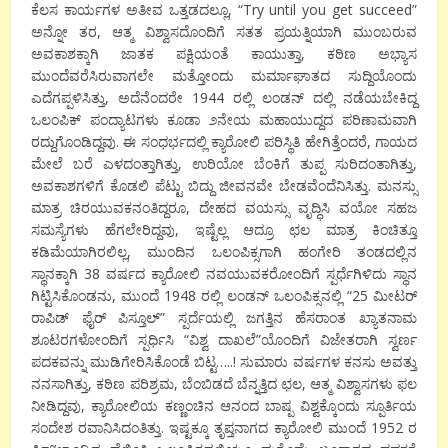
ಕೆಲಸ ಕಾರ್ಯಗಳ ಅತೀವ ಒತ್ತಡದಲ್ಲೂ, “Try until you get succeed”
ಅನ್ನೋ ತರ, ಆತ್ಮ ವಿಶ್ವಾಸದೊಂದಿಗೆ ಸತತ ಪ್ರಯತ್ನಿಯಾಗಿ ಮುಂಬರುವ
ಅವಕಾಶಕ್ಕಾಗಿ ಜಾತಕ ಪಕ್ಷಿಯಂತೆ ಕಾಯುತ್ತಾ, ಕಠಿಣ ಅಭ್ಯಾಸ
ಮುಂದೆವರೆಸಿರುವಾಗಲೇ ಮತ್ತೋಂದು ಮರ್ಮಾಘಾತದ ಸುದ್ದಿಯೊಂದು
ಎದೆಗಪ್ಪಳಿಸಿತ್ತು, ಅದೆನೆಂದರೇ 1944 ರಲ್ಲಿ ಲಂಡನ್ ದಲ್ಲಿ ನಡೆಯಬೇಕಿದ್ದ
ಒಲಂಪಿಕ್ ಪಂದ್ಯಾಟಗಳು ಕೂಡಾ ೨ನೇಯ ಮಹಾಯುದ್ದದ ಪರಿಣಾಮವಾಗಿ
ರದ್ದುಗೊಂಡಿದ್ದವು. ಈ ಸಂಧರ್ಭದಲ್ಲಿ ಕ್ಯಾರೋಲಿ ಪರಿಸ್ಥಿತಿ ಹೇಗಿತ್ತೆಂದರೆ, ಗಾಯದ
ಮೇಲೆ ಬರೆ ಎಳದಂತ್ತಾಗಿತ್ತು, ಉರಿಯೋ ಬೆಂಕಿಗೆ ತುಪ್ಪ ಸುರಿದಂತಾಗಿತ್ತು,
ಅವಕಾಶಗಳಿಗೆ ಕೊಡಲಿ ಪೆಟ್ಟು ಬಿದ್ದು ಜೀವನವೇ ಬೇಡವೆಂದೆನಿಸಿತ್ತು. ಮನಸ್ಸು
ಮಾತ್ರ ಚಿರಯುವಕನಂತಿದ್ದರೂ, ದೇಹದ ವಯಸ್ಸು ವೃದ್ಧಿಸಿ ವಯೋ ಸಹಜ
ಸಮಸ್ಯೆಗಳು ಹೆಗಲೇರಿದ್ದವು, ಇಷ್ಟೆಲ್ಲ ಆದ್ರೂ ಛಲ ಮಾತ್ರ ಕಿಂಚಿತ್ತೂ
ಕಡಿಮೆಯಾಗಿರಲಿಲ್ಲ, ಮುಂದಿನ ಒಲಂಪಿಕ್ಸಗಾಗಿ ಹಂಗೇರಿ ತಂಡದಲ್ಲಿನ
ಸ್ಥಾನಕ್ಕಾಗಿ 38 ವರ್ಷದ ಕ್ಯಾರೋಲಿ ನವಯುವಕರೋಂದಿಗೆ ಸ್ಪರ್ಧೆಗಿಳಿದು ಸ್ಥಾನ
ಗಿಟ್ಟಿಸಿಕೊಂಡನು, ಮುಂದೆ 1948 ರಲ್ಲಿ ಲಂಡನ್ ಒಲಂಪಿಕ್ಸನಲ್ಲಿ “25 ಮೀಟರ್
ರಾಪಿಡ್ ಫೈರ್ ಪಿಸ್ತೂಲ್” ಸ್ಪರ್ದೆಯಲ್ಲಿ ಜಗತ್ತಿನ ಹೆಸರಾಂತ ಖ್ಯಾತನಾಮ
ಶೂಟರಗಳೋಂದಿಗೆ ಸ್ಪರ್ಧಿಸಿ “ವಿಶ್ವ ದಾಖಲೆ”ಯೊಂದಿಗೆ ವಿಜೇತರಾಗಿ ಸ್ವರ್ಣ
ಪದಕವನ್ನು ಮುಡಿಗೇರಿಸಿಕೊಂಡೆ ಬಿಟ್ಟ…..! ಸುಮಾರು ವರ್ಷಗಳ ಕನಸು ಅವತ್ತು
ನನಸಾಗಿತ್ತು, ಕಠಿಣ ಪರಿಶ್ರಮ, ಬೆಂಬಿಡದೆ ಬೆನ್ನತ್ತಿದ ಛಲ, ಆತ್ಮ ವಿಶ್ವಾಸಗಳು ಫಲ
ನೀಡಿದ್ದವು, ಕ್ಯಾರೋಲಿಯ ಕಣ್ಣಂಚಿನ ಆನಂದ ಬಾಷ್ಪ ವಿಶ್ವಕ್ಕೊಂದು ಸ್ಪೂರ್ತಿಯ
ಸಂದೇಶ ರವಾನಿಸಿದಂತಿತ್ತು. ಇಷ್ಟಕ್ಕೂ ತೃಪ್ತನಾಗದ ಕ್ಯಾರೋಲಿ ಮುಂದೆ 1952 ರ