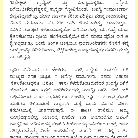
“ಡಿಫ಼ೇಕ್ಟಿವ್ ಗ್ರಾನೈಡ್” ನ್ನು ಬಲಗೈಯಲ್ಲಿಡಿದು ಇನ್ನೇನು
ಎಸೆಯಬೇಕೆನ್ನುವಷ್ಟರಲ್ಲಿ ಗ್ರಾನೈಡ್ ಸ್ಪೋಟಗೊಂಡು, ಬಲಗೈ ಸಂಪೂರ್ಣವಾಗಿ
ಚಿದ್ರ-ಚಿದ್ರವಾಗಿತ್ತು, ಹಲವು ವರ್ಷಗಳ ಕಠೀಣ ಪರಿಶ್ರಮ ಮಣ್ಣು ಪಾಲಾದಂತಿತ್ತು,
ಮೊಳಕೆ ಮರವಾಗುವ ಮೊದಲೇ ಬಾಡಿ ಹೊದಂತಾಗಿತ್ತು, ಆಕಾಶದೆತ್ತರದ
ಕನಸಿನ ಗೋಪುರ ತಳಪಾಯದಲ್ಲಿಯೇ ಕುಸಿದಂತಾಗಿತ್ತು, ಯಾಕಂದ್ರೆ ಯಾವ
ಕೈಚಳಕದಿಂದಾಗಿ ಇಡಿಯ ಹಂಗೇರಿಯಲ್ಲಿಯೇ ಮನೆ ಮಾತಾಗಿದ್ದನೋ ಈಗ ಆ
ಕೈ ಇಲ್ಲದಾಗಿತ್ತು, ಒಂದು ತಿಂಗಳ ಚಿಕಿತ್ಸೆಯೂ ಫಲಕಾರಿಯಾಗದೇ ಕೊನೆಗೆ ತನ್ನ
ಬಲಗೈಯನ್ನೇ ಕಳೆದುಕೊಂಡು, ಕಟ್ಟಿಕೊಂಡಿದ್ದ ದೊಡ್ಡ-ದೊಡ್ಡ ಕನಸುಗಳೆಲ್ಲ ನುಚ್ಚು
ನೂರಾಗಿದ್ದವು.
ಸ್ವಾಮೀ ವಿವೇಕಾನಂದರು ಹೇಳಿರುವ ” ಏಳಿ, ಏದ್ದೇಳಿ ಯುವಕರೇ ಗುರಿ
ಮುಟ್ಟುವ ತನಕ ನಿಲ್ಲದಿರಿ ” ಅನ್ನೋ ಮಾತುಗಳನ್ನು ಇವನು ಬಹುಷಃ
ಕೆಳಿಸಿಕೊಂಡಿದ್ದನೊ, ಏನೋ…! ತಾನು ಕಳೆದುಕೊಂಡಿರುವದರ (ಬಲಗೈ) ಬಗೆಗೆ
ಯೋಚಿಸದೆ, ಈಗ ತನ್ನಲ್ಲಿ ಉಳಿದಿರುವದನ್ನು (ಎಡಗೈ) ಬಳಸಿ, ಹೇಗೆ ಗುರಿ
ಸಾಧಿಸಬಹುದು ಎಂದು ಮನದಲ್ಲಿಯೇ ಯೋಚಿಸಿ, ತಕ್ಷಣ ಕಾರ್ಯೋನ್ಮುಖನಾಗಿ
ಯಾರಿಗೂ ತಿಳಿಯದಂತೆ ಗುಪ್ತವಾಗಿ ಮತ್ತೆ ಒಂದು ವರ್ಷದ ಕಠೀಣ
ತರಬೇತಿಯಲ್ಲಿ ನಿರತನಾಗುತ್ತಾನೆ, ಈ ಕಠೀಣ ತಾಲಿಮೂ ಅಷ್ಟು
ಸುಲಭದ್ದಾಗಿರಲಿಲ್ಲ, ಯಾಕಂದ್ರೆ ಶೂಟಿಂಗ ಬಿಡಿ ಅದೂವರೆಗೂ ಅವನಿಗೆ
ಎಡಗೈನಿಂದ ಬರೆಯೋದಕ್ಕೆ ಪೇನ್ ಹಿಡಿಯೋದಕ್ಕೂ ಬರ್ತಿರ್ಲಿಲ್ಲ ಅಂದ್ರೆ ಅವನ
ಪರಿಸ್ಥಿತಿಯನ್ನೊಮ್ಮೆ ನೀವೇ ಊಹಿಸಿಕೊಳ್ಳಿ. ಮುಂದೆ 1939 ರಲ್ಲಿ ಒಂದಿನ
ಹಂಗೇರಿ ರಾಷ್ಟೀಯ ಶೂಟಿಂಗ ತಂಡದ ಆಯ್ಕೆಗೆ ಎಲ್ಲಾ ಸ್ಪರ್ಧಿಗಳು ಸೇರಿರ್ತಾರೆ,