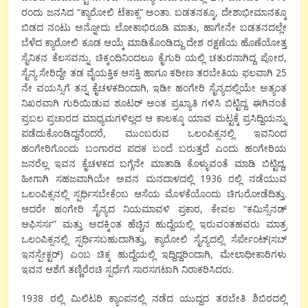
ರಂದು ಜನಸಿದ “ಕ್ಯಾರೋಲಿ ಟೆಕಾಕ್ಸ” ಅಂತಾ. ಬಡತನಕ್ಕೂ, ದೇಶಾಭೀಮಾನಕ್ಕೂ
ಬಿಡದ ನಂಟು ಅನ್ನೋದು ಲೋಕಾಭಿರೂಡಿ ಮಾತು, ಹಾಗೇನೇ ಬಡತನದಲ್ಲೇ
ಬೆಳೆದ ಕ್ಯಾರೋಲಿ ಕೂಡ ಆಯ್ಕೆ ಮಾಡಿಕೊಂಡಿದ್ದು ದೇಶ ರಕ್ಷಣೆಯ ಹೊಣೆಯೋತ್ತ
ಸೈನಿಕನ ಕೆಲಸವನ್ನು. ಚಿಕ್ಕಂದಿನಿಂದಲೂ ಕೈಗುರಿ ಯಲ್ಲಿ ಚತುರನಾಗಿದ್ದ ಪೋರ,
ಸೈನ್ಯ ಸೇರಿದ್ದೇ ತಡ ವೈಯಕ್ತಿಕ ಆಸಕ್ತಿ ಹಾಗೂ ಕಠೀಣ ತರಬೇತಿಯ ಫಲವಾಗಿ 25
ನೇ ವಯಸ್ಸಿಗೆ ತನ್ನ ಕೈಚಳಕದಿಂದಾಗಿ, ಇಡೀ ಹಂಗೇರಿ ಸೈನ್ಯದಲ್ಲಿಯೇ ಅತ್ಯಂತ
ನಿಖರವಾಗಿ ಗುರಿಯಿಡುವ ಶೂಟರ್ ಅಂತ ಪ್ರಖ್ಯಾತಿ ಗಳಿಸಿ ಬಿಟ್ಟಿದ್ದ. ಈಗಿನಂತೆ
ಪ್ರಬಲ ಪ್ರಚಾರದ ಮಾಧ್ಯಮಗಳಿಲ್ಲದ ಆ ಕಾಲಕ್ಕೂ ಯಾವ ಮಟ್ಟಕ್ಕೆ ಪ್ರಸಿದ್ದಿಯನ್ನು
ಪಡೆದುಕೊಂಡಿದ್ದನೆಂದರೆ, ಮುಂಬರುವ ಒಲಂಪಿಕ್ಸನಲ್ಲಿ ಇವನಿಂದ
ಹಂಗೇರಿಗೊಂದು ಬಂಗಾರದ ಪದಕ ಬಂದೆ ಬರುತ್ತದೆ ಎಂದು ಹಂಗೇರಿಯ
ಜನರೆಲ್ಲ ಇವನ ಕೈಚಳಕದ ಬಗ್ಗೆನೇ ಮಾತಾಡಿ ಕೊಳ್ಳುವಂತೆ ಮಾಡಿ ಬಿಟ್ಟಿದ್ದ,
ಹೀಗಾಗಿ ಸಹಜವಾಗಿಯೇ ಅವನ ಮನದಾಳದಲ್ಲಿ 1936 ರಲ್ಲಿ ನಡೆಯುವ
ಒಲಂಪಿಕ್ಸನಲ್ಲಿ ಸ್ಪರ್ಧಿಸಬೇಕೆಂಬ ಆಸೆಯ ಮೊಳಕೆಯೊಂದು ಚಿಗುರೋಡೆದಿತ್ತು.
ಆದರೇ ಹಂಗೇರಿ ಸೈನ್ಯದ ನಿಯಮಾವಳಿ ಪ್ರಕಾರ, ಕೇವಲ “ಕಮಿಸ್ಸೆನಡ್
ಆಫಿಸರ್ಸ” ಮತ್ತು ಅದಕ್ಕಿಂತ ಹೆಚ್ಚಿನ ಹುದ್ದೆಯಲ್ಲಿ ಇರುವಂತಹವರು ಮಾತ್ರ
ಒಲಂಪಿಕ್ಸನಲ್ಲಿ ಸ್ಪರ್ಧಿಸಬಹುದಾಗಿತ್ತು, ಕ್ಯಾರೋಲಿ ಸೈನ್ಯದಲ್ಲಿ ಸೆರ್ಪೇಂಟ್(ಸಬ್
ಇನಸ್ಪೇಕ್ಟರ್) ಎಂಬ ಚಿಕ್ಕ ಹುದ್ದೆಯಲ್ಲಿ ಇದ್ದಿದ್ದರಿಂದಾಗಿ, ಮೇಲಾಧೀಕಾರಿಗಳು
ಇವನ ಆಶೆಗೆ ತಣ್ಣಿರೆರಚಿ ಸ್ಪರ್ಧೆಗೆ ಸಾರಸಗಟಾಗಿ ನಿರಾಕರಿಸಿದರು.
1938 ರಲ್ಲಿ ಮಿಲಿಟರಿ ಕ್ಯಾಂಪನಲ್ಲಿ ನಡೆದ ಯುದ್ದದ ತರಬೇತಿ ಶಿಬಿರದಲ್ಲಿ