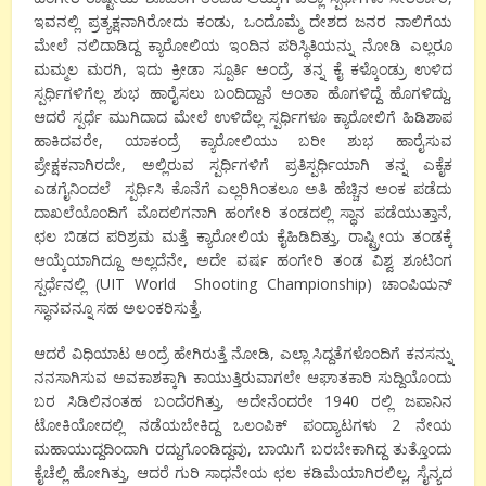
ಇವನಲ್ಲಿ ಪ್ರತ್ಯಕ್ಷನಾಗಿರೋದು ಕಂಡು, ಒಂದೊಮ್ಮೆ ದೇಶದ ಜನರ ನಾಲಿಗೆಯ
ಮೇಲೆ ನಲಿದಾಡಿದ್ದ ಕ್ಯಾರೋಲಿಯ ಇಂದಿನ ಪರಿಸ್ಥಿತಿಯನ್ನು ನೋಡಿ ಎಲ್ಲರೂ
ಮಮ್ಮಲ ಮರಗಿ, ಇದು ಕ್ರೀಡಾ ಸ್ಪೂರ್ತಿ ಅಂದ್ರೆ, ತನ್ನ ಕೈ ಕಳ್ಕೊಂಡ್ರು ಉಳಿದ
ಸ್ಪರ್ಧಿಗಳಿಗೆಲ್ಲ ಶುಭ ಹಾರೈಸಲು ಬಂದಿದ್ದಾನೆ ಅಂತಾ ಹೊಗಳಿದ್ದೆ ಹೊಗಳಿದ್ದು,
ಆದರೆ ಸ್ಪರ್ಧೆ ಮುಗಿದಾದ ಮೇಲೆ ಉಳಿದೆಲ್ಲ ಸ್ಪರ್ಧಿಗಳೂ ಕ್ಯಾರೋಲಿಗೆ ಹಿಡಿಶಾಪ
ಹಾಕಿದವರೇ, ಯಾಕಂದ್ರೆ ಕ್ಯಾರೋಲಿಯು ಬರೀ ಶುಭ ಹಾರೈಸುವ
ಪ್ರೇಕ್ಷಕನಾಗಿರದೇ, ಅಲ್ಲಿರುವ ಸ್ಪರ್ಧಿಗಳಿಗೆ ಪ್ರತಿಸ್ಪರ್ಧಿಯಾಗಿ ತನ್ನ ಎಕೈಕ
ಎಡಗೈನಿಂದಲೆ ಸ್ಪರ್ಧಿಸಿ ಕೊನೆಗೆ ಎಲ್ಲರಿಗಿಂತಲೂ ಅತಿ ಹೆಚ್ಚಿನ ಅಂಕ ಪಡೆದು
ದಾಖಲೆಯೊಂದಿಗೆ ಮೊದಲಿಗನಾಗಿ ಹಂಗೇರಿ ತಂಡದಲ್ಲಿ ಸ್ಥಾನ ಪಡೆಯುತ್ತಾನೆ,
ಛಲ ಬಿಡದ ಪರಿಶ್ರಮ ಮತ್ತೆ ಕ್ಯಾರೋಲಿಯ ಕೈಹಿಡಿದಿತ್ತು, ರಾಷ್ಟ್ರೀಯ ತಂಡಕ್ಕೆ
ಆಯ್ಕೆಯಾಗಿದ್ದೂ ಅಲ್ಲದೆನೇ, ಅದೇ ವರ್ಷ ಹಂಗೇರಿ ತಂಡ ವಿಶ್ವ ಶೂಟಿಂಗ
ಸ್ಪರ್ಧೆನಲ್ಲಿ (UIT World Shooting Championship) ಚಾಂಪಿಯನ್
ಸ್ಥಾನವನ್ನೂ ಸಹ ಅಲಂಕರಿಸುತ್ತೆ.
ಆದರೆ ವಿಧಿಯಾಟ ಅಂದ್ರೆ ಹೇಗಿರುತ್ತೆ ನೋಡಿ, ಎಲ್ಲಾ ಸಿದ್ದತೆಗಳೊಂದಿಗೆ ಕನಸನ್ನು
ನನಸಾಗಿಸುವ ಅವಕಾಶಕ್ಕಾಗಿ ಕಾಯುತ್ತಿರುವಾಗಲೇ ಆಘಾತಕಾರಿ ಸುದ್ದಿಯೊಂದು
ಬರ ಸಿಡಿಲಿನಂತಹ ಬಂದೆರಗಿತ್ತು, ಅದೇನೆಂದರೇ 1940 ರಲ್ಲಿ ಜಪಾನಿನ
ಟೋಕಿಯೋದಲ್ಲಿ ನಡೆಯಬೇಕಿದ್ದ ಒಲಂಪಿಕ್ ಪಂದ್ಯಾಟಗಳು 2 ನೇಯ
ಮಹಾಯುದ್ದದಿಂದಾಗಿ ರದ್ದುಗೊಂಡಿದ್ದವು, ಬಾಯಿಗೆ ಬರಬೇಕಾಗಿದ್ದ ತುತ್ತೊಂದು
ಕೈಚೆಲ್ಲಿ ಹೋಗಿತ್ತು, ಆದರೆ ಗುರಿ ಸಾಧನೇಯ ಛಲ ಕಡಿಮೆಯಾಗಿರಲಿಲ್ಲ, ಸೈನ್ಯದ