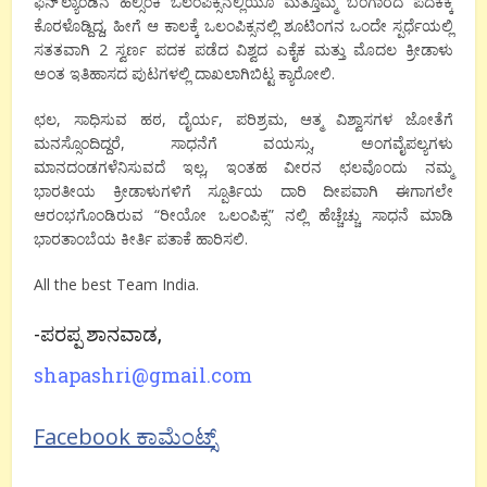
ಫಿನ್’ಲ್ಯಾಂಡಿನ ಹೆಲ್ಸಿಂಕಿ ಒಲಂಪಿಕ್ಸನಲ್ಲಿಯೂ ಮತ್ತೊಮ್ಮೆ ಬಂಗಾರದ ಪದಕಕ್ಕೆ
ಕೊರಳೊಡ್ದಿದ್ದ, ಹೀಗೆ ಆ ಕಾಲಕ್ಕೆ ಒಲಂಪಿಕ್ಸನಲ್ಲಿ ಶೂಟಿಂಗನ ಒಂದೇ ಸ್ಪರ್ಧೆಯಲ್ಲಿ
ಸತತವಾಗಿ 2 ಸ್ವರ್ಣ ಪದಕ ಪಡೆದ ವಿಶ್ವದ ಎಕೈಕ ಮತ್ತು ಮೊದಲ ಕ್ರೀಡಾಳು
ಅಂತ ಇತಿಹಾಸದ ಪುಟಗಳಲ್ಲಿ ದಾಖಲಾಗಿಬಿಟ್ಟ ಕ್ಯಾರೋಲಿ.
ಛಲ, ಸಾಧಿಸುವ ಹಠ, ದೈರ್ಯ, ಪರಿಶ್ರಮ, ಆತ್ಮ ವಿಶ್ವಾಸಗಳ ಜೋತೆಗೆ
ಮನಸ್ಸೊಂದಿದ್ದರೆ, ಸಾಧನೆಗೆ ವಯಸ್ಸು, ಅಂಗವೈಪಲ್ಯಗಳು
ಮಾನದಂಡಗಳೆನಿಸುವದೆ ಇಲ್ಲ, ಇಂತಹ ವೀರನ ಛಲವೊಂದು ನಮ್ಮ
ಭಾರತೀಯ ಕ್ರೀಡಾಳುಗಳಿಗೆ ಸ್ಪೂರ್ತಿಯ ದಾರಿ ದೀಪವಾಗಿ ಈಗಾಗಲೇ
ಆರಂಭಗೊಂಡಿರುವ “ರೀಯೋ ಒಲಂಪಿಕ್ಸ” ನಲ್ಲಿ ಹೆಚ್ಚೆಚ್ಚು ಸಾಧನೆ ಮಾಡಿ
ಭಾರತಾಂಬೆಯ ಕೀರ್ತಿ ಪತಾಕೆ ಹಾರಿಸಲಿ.
All the best Team India.
-ಪರಪ್ಪ ಶಾನವಾಡ,
shapashri@gmail.com
Facebook ಕಾಮೆಂಟ್ಸ್