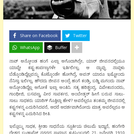
Share on Facebook
Twitter
WhatsApp
Buffer
ನಾವ್ ಅನ್ಕೋಂಡ ಹಂಗೆ ಎಲ್ಲಾ ಅಗೊದಾಗಿದ್ರೇ, ಯಾರ್ ಜೀವನದಲ್ಲಿಯೂ
ಯಾವ್ದೇ ಕಷ್ಟ-ಕಾರ್ಪಣ್ಯಗಳೇ ಇರ್ತಿರ್ಲಿಲ್ಲ, ಆ ದ್ಯಾವ್ರು ನಾವ್ಗಳು
ಬೆಡ್ಕೊಂಡಿದ್ದೆಲ್ಲವನ್ನು ಕೊಟ್ಕೊಂಡೇ ಹೋಗಿದ್ರೆ, ಅವನ್ ಯಾರೂ ಇಷ್ಟೋಂದು
ನೆನಿಸ್ತಾ ಇರ್ಲಿಲ್ಲ, ಹೌದದು ಜೀವನ ಅಂದ್ರೆ ಹಂಗೆ ಕಂಡ್ರಿ, ಬಡ್ಡಿ ಮಗಂದು ನಾವ್
ಅನ್ಕೋಂಡಿದ್ದೆಲ್ಲ ಆಗೋಕೆ ಇಲ್ಲಾ ಅಂತಿನಿ. ಸತ್ಯ ಹರಿಶ್ಚಂದ್ರ, ವಿವೇಕಾನಂದರು,
ಗಾಂಧೀಜಿ, ಬಸವಣ್ಣ, ವೀರ ಸಾವರ್ಕರ, ಅಂಬೇಡ್ಕರ್ ಹೀಗೆ ಬರುವ ಸಾಲು-
ಸಾಲು ಸಾಧಕರು ಯಾರಿಗ್ ಗೊತ್ತಿಲ್ಲಾ ಹೇಳಿ? ಅವರೆಲ್ಲರೂ ತಂತಮ್ಮ ಜೀವನದಲ್ಲಿ
ಕಷ್ಟಗಳನ್ನ ಎದುರಿಸಿದವರೆ, ಆದರೆ ಆದರ್ಶವಾಗಿರೋದು ಮಾತ್ರ ಅವರೆಲ್ಲರೂ ಆ
ಕಷ್ಟಗಳನ್ನ ಎದುರಿಸಿದ ರೀತಿ.
ಇಲ್ಲೊಬ್ನು ಸಾಧಕ, ಕ್ರೀಡಾ ಸಾಧನೆಯ ಸ್ಪೂರ್ತಿಯ ಚಿಲುಮೆ ಇದ್ದಾನೆ, ಹಂಗೇರಿ
ದೇಶದ ಬುಡಾಪೆಸ್ಟ್ ನಗರದ ಸಾಮಾನ್ಯ ಕುಟುಂಬದಲ್ಲಿ 21, ಜನೇವರಿ 1910