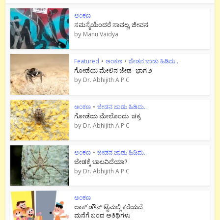
ಅಂಕಣ
ಸಮಸ್ಯೆಯೆಂದರೆ ಸಾವಲ್ಲ, ಜೀವನ
by
Manu Vaidya
Featured
•
ಅಂಕಣ
•
ಜೇಡನ ಜಾಡು ಹಿಡಿದು..
ಗೋಡೆಯ ಮೇಲಿನ ಜೇಡ- ಭಾಗ ೨
by
Dr. Abhijith A P C
ಅಂಕಣ
•
ಜೇಡನ ಜಾಡು ಹಿಡಿದು..
ಗೋಡೆಯ ಮೇಲೊಂದು ಚಕ್ರ
by
Dr. Abhijith A P C
ಅಂಕಣ
•
ಜೇಡನ ಜಾಡು ಹಿಡಿದು..
ಜೇಡಕ್ಕೆ ಬಾಲವಿದೆಯಾ?
by
Dr. Abhijith A P C
ಅಂಕಣ
ಲಾಕ್`ಡೌನ್ ಟೈಮಲ್ಲಿ ಕರೆಯದೆ
ಮನೆಗೆ ಬಂದ ಅತಿಥಿಗಳು