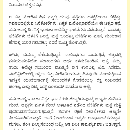
ನಿಯಮಂ’ ಚಿತ್ರದ ಕಥೆ..
ಆ ಚಿತ್ರ ನೋಡಿದ ದಿನ ನನ್ನಲ್ಲಿ ಹಲವು ಪ್ರಶ್ನೆಗಳು ಹುಟ್ಟಿಕೊಂಡು ಬಿಟ್ಟಿತ್ತು.
ಸಮಾಜದಲ್ಲಿರುವ ಓರೆಕೋರೆಗಳು, ವಿಕೃತ ಮನೋಭಾವನೆಯೇ ಈ ಚಿತ್ರದ ಕಥೆ.
ಸಮಾಜದಲ್ಲಿ ದಿನನಿತ್ಯ ಇಂತಹಾ ಅದೆಷ್ಟೋ ಘಟನೆಗಳು ನಡೆಯುತ್ತವೆ. ಒಂದಷ್ಟು
ಘಟನೆಗಳು ಬೆಳಕಿಗೆ ಬಂದ್ರೆ, ಮತ್ತೆ ಒಂದಷ್ಟು ಘಟನೆಗಳು ಮಾನ, ಮರ್ಯಾದೆ
ಹೆಸರಲ್ಲಿ ಯಾರ ಗಮನಕ್ಕೂ ಬರದೆ ಮುಚ್ಚಿ ಹೋಗುತ್ತವೆ.
ಹೌದು, ಮನುಷ್ಯ ಬೆಳೆಯುತ್ತಿದ್ದಾನೆ. ಸಂಬಂಧಗಳು ಸಾಯುತ್ತಿವೆ, ಚಿತ್ರದಲ್ಲಿ
ನಡೆಯುವಂತೆಯೇ ಸಂಬಂಧಗಳು ಅರ್ಥ ಕಳೆದುಕೊಂಡಿವೆ. ಅಕ್ಕ, ತಮ್ಮ,
ತಾಯಿ ಅನ್ನೋ ಸಂಬಂಧದ ಪಾವಿತ್ರ್ಯತೆ ಈಗ ಉಳಿದಿಲ್ಲ. ಟಿವಿ, ಸಿನೆಮಾ,
ವೆಬ್‌’ಸೈಟ್‌’ಗಳಲ್ಲಿ ಅಶ್ಲೀಲ ಚಿತ್ರ, ವೀಡಿಯೋಗಳನ್ನು ದಿನಪೂರ್ತಿ ನೋಡುತ್ತಿರುವ
ಇವತ್ತಿನ ಯುವಜನಾಂಗಕ್ಕೆ ಸಂಬಂಧಗಳ ಗೊಡವೆಯಿಲ್ಲ. ರಕ್ತ ಸಂಬಂಧದ
ಹಂಗಿಲ್ಲ. ಎಲ್ಲಾ ಬಿಟ್ಟು ಜಸ್ಟ್ ಎಂಜಾಯ್‌ ಮಾಡೋಣ ಅಷ್ಟೆ.
ಸಮಾಜದಲ್ಲಿ ಇಂತಹಾ ವಿಕೃತ ಭಾವನೆಗಳು ಹೆಚ್ಚಾಗಿರುವುದಕ್ಕೆ ಅಣ್ಣನೇ ತಂಗಿಯ
ಮೇಲೆ, ಅಪ್ಪನೇ ಮಗಳ ಮೇಲೆ ಅತ್ಯಾಚಾರ ನಡೆಸಿದ ಘಟನೆಗಳು ಮತ್ತೆ ಮತ್ತೆ
ಪುನರಾವರ್ತನೆಯಾಗುತ್ತಿರುತ್ತದೆ. ತಂಗಿಗೇ ರಕ್ಷಣೆ ನೀಡಬೇಕಾದ ಅಣ್ಣನೇ
ಪೀಡಕನಾಗಿಬಿಡುತ್ತಾನೆ. ಆಸರೆ ನೀಡಬೇಕಾದ ಅಪ್ಪನೇ ಅತ್ಯಾಚಾರವೆಸಗುತ್ತಾನೆ.
ಮಗಳು, ತಂಗಿ ಎಲ್ಲಾ ಸಂಬಂಧ ಬಿಟ್ಟು ಆತ ಬರೀ ಕಾಮಮೃಗವಾಗಿ ಬಿಡುತ್ತಾನೆ.