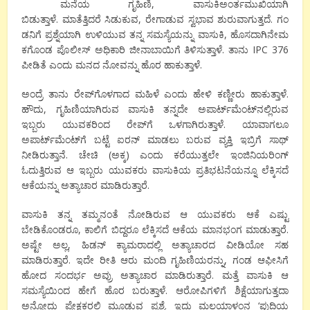
ಮನೆಯ ಗೃಹಿಣಿ, ವಾಸುಕಿಅಂರ್ತಮುಖಿಯಾಗಿ
ಬಿಡುತ್ತಾಳೆ. ಮಾತೆತ್ತಿದರೆ ಸಿಡುಕುವ, ರೇಗಾಡುವ ಸ್ವಭಾವ ಶುರುವಾಗುತ್ತದೆ. ಗಂ
ಡನಿಗೆ ಪ್ರಶ್ನೆಯಾಗಿ ಉಳಿಯುವ ತನ್ನ ಸಮಸ್ಯೆಯನ್ನು ವಾಸುಕಿ, ಹೊಸದಾಗಿನೇಮ
ಕಗೊಂಡ ಪೊಲೀಸ್ ಅಧಿಕಾರಿ ಜೀನಾಬಾಯಿಗೆ ತಿಳಿಸುತ್ತಾಳೆ. ತಾನು IPC 376
ಪೀಡಿತೆ ಎಂದು ಮನದ ನೋವನ್ನು ಹೊರ ಹಾಕುತ್ತಾಳೆ.
ಅಂದ್ರೆ ತಾನು ರೇಪ್‌ಗೊಳಗಾದ ಮಹಿಳೆ ಎಂದು ಹೇಳಿ ಕಣ್ಣೀರು ಹಾಕುತ್ತಾಳೆ.
ಹೌದು, ಗೃಹಿಣಿಯಾಗಿರುವ ವಾಸುಕಿ ತನ್ನದೇ ಅಪಾರ್ಟ್‌ಮೆಂಟ್‌ನಲ್ಲಿರುವ
ಇಬ್ಬರು ಯುವಕರಿಂದ ರೇಪ್‌ಗೆ ಒಳಗಾಗಿರುತ್ತಾಳೆ. ಯಾವಾಗಲೂ
ಅಪಾರ್ಟ್‌ಮೆಂಟ್‌ಗೆ ಬಟ್ಟೆ ಐರನ್‌ ಮಾಡಲು ಬರುವ ವ್ಯಕ್ತಿ ಇಬ್ರಿಗೆ ಸಾಥ್‌
ನೀಡಿರುತ್ತಾನೆ. ಚೇಚಿ (ಅಕ್ಕ) ಎಂದು ಕರೆಯುತ್ತಲೇ ಇಂಜಿನಿಯರಿಂಗ್‌
ಓದುತ್ತಿರುವ ಆ ಇಬ್ಬರು ಯುವಕರು ವಾಸುಕಿಯ ಪ್ರತಿಭಟನೆಯನ್ನೂ ಲೆಕ್ಕಿಸದೆ
ಆಕೆಯನ್ನು ಅತ್ಯಾಚಾರ ಮಾಡಿರುತ್ತಾರೆ.
ವಾಸುಕಿ ತನ್ನ ತಮ್ಮನಂತೆ ನೋಡಿರುವ ಆ ಯುವಕರು ಆಕೆ ಎಷ್ಟು
ಬೇಡಿಕೊಂಡರೂ, ಕಾಲಿಗೆ ಬಿದ್ದರೂ ಲೆಕ್ಕಿಸದೆ ಆಕೆಯ ಮಾನಭಂಗ ಮಾಡುತ್ತಾರೆ.
ಅಷ್ಟೇ ಅಲ್ಲ, ಹಿಡನ್ ಕ್ಯಾಮರಾದಲ್ಲಿ ಅತ್ಯಾಚಾರದ ವೀಡಿಯೋ ಸಹ
ಮಾಡಿರುತ್ತಾರೆ. ಇದೇ ರೀತಿ ಆರು ಮಂದಿ ಗೃಹಿಣಿಯರನ್ನು, ಗಂಡ ಆಫೀಸಿಗೆ
ಹೋದ ಸಂದರ್ಭ ಅವ್ರು ಅತ್ಯಾಚಾರ ಮಾಡಿರುತ್ತಾರೆ. ಮತ್ತೆ ವಾಸುಕಿ ಆ
ಸಮಸ್ಯೆಯಿಂದ ಹೇಗೆ ಹೊರ ಬರುತ್ತಾಳೆ. ಆರೋಪಿಗಳಿಗೆ ಶಿಕ್ಷೆಯಾಗುತ್ತದಾ
ಅನ್ನೋದು ಪ್ರೇಕ್ಷಕರಲ್ಲಿ ಮೂಡುವ ಪ್ರಶ್ನೆ. ಇದು ಮಲಯಾಳಂನ ‘ಪುದಿಯ