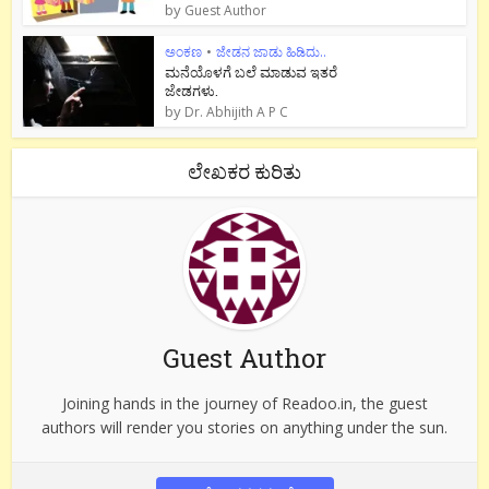
by
Guest Author
ಅಂಕಣ
•
ಜೇಡನ ಜಾಡು ಹಿಡಿದು..
ಮನೆಯೊಳಗೆ ಬಲೆ ಮಾಡುವ ಇತರೆ
ಜೇಡಗಳು.
by
Dr. Abhijith A P C
ಲೇಖಕರ ಕುರಿತು
Guest Author
Joining hands in the journey of Readoo.in, the guest
authors will render you stories on anything under the sun.