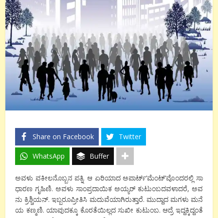
Share on Facebook
Twitter
WhatsApp
Buffer
ಅವಳು ವಕೀಲನೊಬ್ಬನ ಪತ್ನಿ. ಆ ಏರಿಯಾದ ಅಪಾರ್ಟ್‌’ಮೆಂಟ್‌’ವೊಂದರಲ್ಲಿ ಸಾ
ಧಾರಣ ಗೃಹಿಣಿ. ಅವಳು ಸಾಂಪ್ರದಾಯಿಕ ಅಯ್ಯರ್‌ ಕುಟುಂಬದವಳಾದರೆ, ಅವ
ನು ಕ್ರಿಶ್ಚಿಯನ್‌. ಇಬ್ಬರೂಪ್ರೀತಿಸಿ ಮದುವೆಯಾಗಿರುತ್ತಾರೆ. ಮುದ್ದಾದ ಮಗಳು ಮನೆ
ಯ ಕಣ್ಮಣಿ. ಯಾವುದಕ್ಕೂ ಕೊರತೆಯಿಲ್ಲದ ಸುಖೀ ಕುಟುಂಬ. ಆದ್ರೆ ಇದ್ದಕ್ಕಿದ್ದಂತೆ