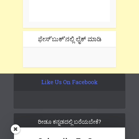
One e-mail a week. We don't spam.
Don't forget to check the promotional
tab if you are using gmail.
ಫೇಸ್’ಬುಕ್’ನಲ್ಲಿ ಲೈಕ್ ಮಾಡಿ
Like Us On Facebook
ರೀಡೂ ಕನ್ನಡದಲ್ಲಿ ಬರೆಯಬೇಕೆ?