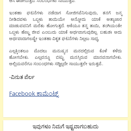
ಆಸೆ ಈಡೇರುತ್ತದೆ. ಸಂಬಂಧಗಳು ಸಾಯುತ್ತವೆ.
ಇಂತಹಾ ಘಟನೆಗಳು ನಡೆದಾಗ ಸೋಜಿಗವೆನಿಸುವುದು, ತನಗೆ ಜನ್ಮ
ನೀಡಿದವಳು ಒಬ್ಬಳು ತಾಯಿಯೇ ಅನ್ನೋದು ಯಾಕೆ ಅತ್ಯಾಚಾರ
ಮಾಡುವವನಿಗೆ ಮರೆತು ಹೋಗುತ್ತದೆ. ಆಕೆಯೂ ತನ್ನ ತಾಯಿ, ತಂಗಿಯಂತೇ
ಒಬ್ಬಳು ಹೆಣ್ಣು ಜೀವ ಎಂಬುದು ಯಾಕೆ ಅರ್ಥವಾಗುವುದಿಲ್ಲ. ಬಹುಶಃ ಅದು
ಅರ್ಥವಾದಾಗಲಷ್ಟೇ ಇಂತಹಾ ವಿಕೃತ ಘಟನೆಗಳು ನಿಲ್ಲಲು ಸಾಧ್ಯ,
ಎಲ್ಲಕ್ಕಿಂತಲೂ ಮೊದಲು ಮನುಷ್ಯನ ಮನದಲ್ಲಿರುವ ಕೊಳೆ ಕಳೆದು
ಹೋಗಬೇಕು. ಎಲ್ಲವನ್ನೂ ಬಿಟ್ಟು ಮನಸ್ಸಿರುವ ಮಾನವನಾಗಬೇಕು.
ಅಲ್ಲಿಯವರೆಗೂ ಸಂಬಂಧಗಳು ಸದ್ದಿಲ್ಲದೇ ಸಾಯುತ್ತಲೇ ಇರುತ್ತವೆ..
-ವಿನುತ ಪೆರ್ಲ
Facebook ಕಾಮೆಂಟ್ಸ್
ಇವುಗಳೂ ನಿಮಗೆ ಇಷ್ಟವಾಗಬಹುದು