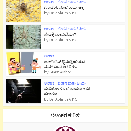
ಅಂಕಣ
•
ಜೇಡನ ಜಾಡು ಹಿಡಿದು..
ಗೋಡೆಯ ಮೇಲೊಂದು ಚಕ್ರ
by
Dr. Abhijith A P C
ಅಂಕಣ
•
ಜೇಡನ ಜಾಡು ಹಿಡಿದು..
ಜೇಡಕ್ಕೆ ಬಾಲವಿದೆಯಾ?
by
Dr. Abhijith A P C
ಅಂಕಣ
ಲಾಕ್`ಡೌನ್ ಟೈಮಲ್ಲಿ ಕರೆಯದೆ
ಮನೆಗೆ ಬಂದ ಅತಿಥಿಗಳು
by
Guest Author
ಅಂಕಣ
•
ಜೇಡನ ಜಾಡು ಹಿಡಿದು..
ಮನೆಯೊಳಗೆ ಬಲೆ ಮಾಡುವ ಇತರೆ
ಜೇಡಗಳು.
by
Dr. Abhijith A P C
ಲೇಖಕರ ಕುರಿತು