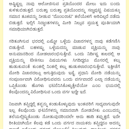
ಅಷ್ಟಿಷ್ಟಲ್ಲ. ನಾವು ಆಲೋಚಿಸುವ ಪ್ರತಿಯೊಂದರ ಮೇಲು ಇದು ಬಂದು
ಕುಳಿತುಬಿಡುತ್ತದೆ. ಬರುತ್ತಾ ಬರುತ್ತಾ ಪ್ರತಿಯೊಂದನ್ನು ಸಣ್ಣಪುಟ್ಟ ವಿಷಯಕ್ಕೂ
ಸಮಾನ ತೂಕವನ್ನು ನೀಡುವ “ದೊಂಬರಾಟ” ತಲೆಯೊಳಗೆ ಅರಿವಿಲ್ಲದೆ ನಡೆದು
ಬಿಡುತ್ತದೆ. ಇಲ್ಲಿಗೆ ಸಿದ್ಧಾಂತಗಳನ್ನು ಮೀರಿ ನಿಲ್ಲುವ ಪ್ರಯತ್ನ ಪೂರ್ತಿಯಾಗಿ
ಸಮಾಧಿಯಾಗಿಬಿಡುತ್ತದೆ.
ಸರಿತೂಗಿಸುವ ಭರದಲ್ಲಿ ಎಷ್ಟೋ ಒಳ್ಳೆಯ ವಿಚಾರಗಳನ್ನ ನಾವು ಕಡೆಗಣಿಸಿ
ಬಿಡುತ್ತೇವೆ. ಬಹಳಷ್ಟು ಒಳ್ಳೆಯದನ್ನು ಮಾಡುವ ವ್ಯಕ್ತಿಯನ್ನು ನಾವು
ಅನುಮಾನದಿಂದ ನೋಡಲಾರಂಭಿಸುತ್ತೇವೆ. ಒಂದು ನಿರ್ದಿಷ್ಟ ಕಾಲದಲ್ಲಿ ಆ
ವ್ಯಕ್ತಿಯನ್ನು ಟೀಕಿಸಲು ವಿಷಯಗಳು ಸಿಗದಿದ್ದರೂ ಮೊಸರಲ್ಲಿ ಕಲ್ಲು
ಹುಡುಕುವಂತೆ ಕುಂತಲ್ಲಿ ನಿಂತಲ್ಲಿ ಕಲ್ಲು ಹುಡುಕಲಾರಂಭಿಸುತ್ತೇವೆ. ಇತ್ತೀಚೆಗೆ
ಮೋದಿ ವಿಚಾರದಲ್ಲೂ ಆಗುತ್ತಿರುವುದು ಇಷ್ಟೆ. ಪ್ರಧಾನಿ ಮೋದಿ ನಡೆಯನ್ನು
ಸಂಪೂರ್ಣವಾಗಿ ವಿರೋಧಿಸುವವರು ಒಂದು ವರ್ಗವಾದರೆ ಎಲ್ಲಾ ನಡೆಯನ್ನು
ಒಪ್ಪಿಕೊಂಡು ಹೊಗಳು ಭಟರೆನಿಸಿಕೊಳ್ಳುತ್ತೇವೆಯೋ ಎಂಬ ಭಯದಲ್ಲಿ
ಕೆಲವೊಂದನ್ನು ವಿರೋಧಿಸುವ ಒಂದು ವರ್ಗ ಇದ್ದೇ ಇದೆ.
ನಿಜವಾಗಿ ತಪ್ಪಿದ್ದಲ್ಲಿ ತಪ್ಪನ್ನು ಕಂಡುಕೊಳ್ಳುವುದು ಇಂತವರಿಗೆ ಸಾಧ್ಯವಾಗುವುದೇ
ಇಲ್ಲ. ಕೆಲವೊಂದು ಘಟನೆಗಳನ್ನು ಸಮಾನವಾಗಿ ನೋಡಬೇಕು ಎಂಬುದನ್ನು
ತಲೆಯಲ್ಲಿಟ್ಟುಕೊಂಡು ನೋಡುವುದರಿಂದಲೇ ಅದು ಹಾದಿ ತಪ್ಪುತ್ತದೆ. ಇದೇ
ರೀತಿಯಾಗಿಯೇ ಕೆಲವು ಕಡೆ ಒಂದು ವರ್ಗದ ನಾಯಕರು ತಪ್ಪಿದ್ದರೂ ಅದನ್ನು