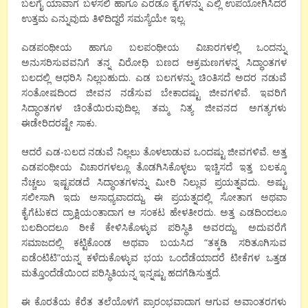
ಬಲಗೈ ಯಾವಾಗ ಬಳಸಲಿ ಹಾಗೂ ಎರಡೂ ಕೈಗಳನ್ನು ಎಲ್ಲಿ ಉಪಯೋಗಿಸಿದರೆ
ಉತ್ತಮ ಎನ್ನುವುದು ತಿಳಿದಿದ್ದರೆ ಸಮಸ್ಯೆಯೇ ಇಲ್ಲ.
ಎಡಪಂಥೀಯ ಹಾಗೂ ಬಲಪಂಥೀಯ ವಿಚಾರಗಳಲ್ಲಿ ಒಂದನ್ನು
ಅನುಸರಿಸುವವನಿಗೆ ತನ್ನ ವಿರೋಧಿ ಬಣದ ಆಕ್ರಮಣಗಳನ್ನ ಸಿದ್ಧಾಂತಗಳ
ಬಲದಲ್ಲಿ ಆಧರಿಸಿ ನಿಲ್ಲಬಹುದು. ಎಡ ಬಲಗಳನ್ನು ಚಿಂತಿಸದೆ ಅದರ ನಡುವೆ
ಸಂತೋಷದಿಂದ ಜೀವನ ನಡೆಸುವ ಬೇಕಾದಷ್ಟು ಜೀವಗಳಿವೆ. ಇವರಿಗೆ
ಸಿದ್ಧಾಂತಗಳ ಚಿಂತೆಯಿರುವುದಿಲ್ಲ. ತಮ್ಮ ನಿತ್ಯ ಜೀವನದ ಅಗತ್ಯಗಳು
ಈಡೇರಿದರಷ್ಟೇ ಸಾಕು.
ಆದರೆ ಎಡ-ಬಲದ ನಡುವೆ ನಿಲ್ಲಲು ತೊಳಲಾಡುವ ಒಂದಷ್ಟು ಜೀವಗಳಿವೆ. ಅತ್ತ
ಎಡಪಂಥೀಯ ವಿಚಾರಗಳಲ್ಲೂ ತೊಡಗಿಸಿಕೊಳ್ಳಲು ಇಚ್ಚಿಸದೆ ಇತ್ತ ಬಲಕ್ಕೂ
ನೆಚ್ಚಲು ಇಷ್ಟಪಡದೆ ಸಿದ್ಧಾಂತಗಳನ್ನು ಮೀರಿ ನಿಲ್ಲುವ ಪ್ರಯತ್ನವದು. ಅಷ್ಟು
ಸಲೀಸಾಗಿ ಇದು ಅಸಾಧ್ಯವಾದದ್ದು. ಈ ಪ್ರಯತ್ನದಲ್ಲಿ ಸೋತಾಗ ಅಥವಾ
ಕೈಗೆಟುಕದ ದ್ರಾಕ್ಷಿಯಂತಾದಾಗ ಆ ಸಂಕಟ ಹೇಳತೀರದು. ಅತ್ತ ಎಡದಿಂದಲೂ
ಬಲದಿಂದಲೂ ಠೀಕೆ ಕೇಳಿಸಿಕೊಳ್ಳುವ ಪರಿಸ್ಥಿತಿ ಅವರದ್ದು. ಅದುವರೆಗೆ
ಸಮಾಜದಲ್ಲಿ ಕಟ್ಟಿಕೊಂಡ ಅಥವಾ ಬಯಸಿದ “ತಕ್ಕಡಿ ಸರಿತೂಗಿಸುವ
ಐಡೆಂಟಿಟಿ”ಯನ್ನ ಕಳೆದುಕೊಳ್ಳುವ ಭಯ ಒಂದೆಡೆಯಾದರೆ ಟೀಕೆಗಳ ಒತ್ತಡ
ಮತ್ತೊಂದೆಡೆಯಿಂದ ಪರಿಸ್ಥಿತಿಯನ್ನ ಇನ್ನಷ್ಟು ಹದಗೆಡಿಸುತ್ತದೆ.
ಈ ಕೊರತೆಯ ಕೆರೆತ ತಲೆಯೊಳಗೆ ಪ್ರಾರಂಭವಾದಾಗ ಆಗುವ ಅವಾಂತರಗಳು