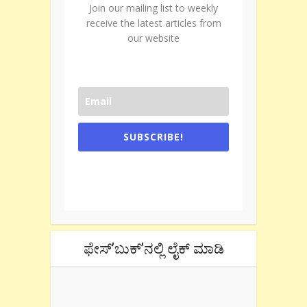
Join our mailing list to weekly
receive the latest articles from
our website
SUBSCRIBE!
One e-mail a week. We don't spam.
Don't forget to check the promotional
tab if you are using gmail.
ಫೇಸ್’ಬುಕ್’ನಲ್ಲಿ ಲೈಕ್ ಮಾಡಿ