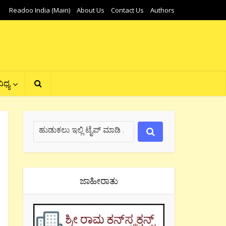
Readoo India (Main)
About Us
Contact Us
Authors
ಿಧ್ಯ
ಜಾಹೀರಾತು