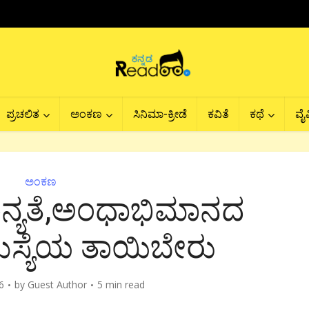
ಪ್ರಚಲಿತ
ಅಂಕಣ
ಸಿನಿಮಾ-ಕ್ರೀಡೆ
ಕವಿತೆ
ಕಥೆ
ವೈವ
ಅಂಕಣ
್ಯತೆ,ಅಂಧಾಭಿಮಾನದ
ಸ್ಯೆಯ ತಾಯಿಬೇರು
6
by
Guest Author
5 min read