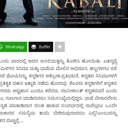
WhatsApp
Buffer
ದು ವಾರದಲ್ಲಿ ಅದರ ಅಸಲಿಯತ್ತನ್ನು ತೋರಿಸಿ ಹೋಯಿತು. ಏತನ್ಮಧ್ಯೆ
ಿಳಿಗರ ಸಿನಿಮಾ ಮತ್ತು ಭಾಷೆಯ ಮೇಲಿನ ಅಭಿಮಾನ, ಹಬ್ಬಗಳಿಗೂ ರಜೆ
ಘೋಷಿಸಿದ್ದು, ಕನ್ನಡಿಗರ ಆಕ್ರೋಶ,ಪ್ರತಿಭಟನೆ, ಕನ್ನಡದ ಸಿನಿಮಾಗಳಿಗೆ
ರತಿಕೃತಿ ದಹನ ಇತ್ಯಾದಿ ನಡೆದು ಹೋದವು. ಕೆಲವರು ಕನ್ನಡಿಗರಿಗೆ ಕನ್ನಡದ
ಿಗರದು ಅಟ್ಟಹಾಸ ಎಂದೂ ಕರೆದರು. ರಜನೀಕಾಂತ್ ಕನ್ನಡದವರೆ ಎಂದು
ೂ, ಗುಣಗಾನ ಮಾಡಿದವರೂ ಸಮಸಂಖ್ಯೆಯಲ್ಲಿದ್ದರು. ಭಾಷೆ ಬೇರಾದರೇನು
ಿ ಕನ್ನಡ ಮಾತಾಡಿದಾಗ ದಂಡ ಹಾಕುವ ಸಂದರ್ಭದಲ್ಲಿ ನಾವೆಲ್ಲರೂ ಒಂದೇ
ಥ ಬೃಹದಾಕಾರದ ಸಮಸ್ಯೆಯ ತಾಯಿ ಬೇರಿರುವುದಾದರೂ ಎಲ್ಲಿ?ಎಂಬುದನ್ನು
 ಮಣ್ಣಲ್ಲೆ…..