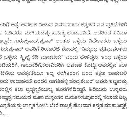
ಗೆ ಅಷ್ಟೆ ಅವಕಾಶ ನೀಡುವ ನಿರ್ಮಾಪಕರು ಕನ್ನಡದ ನವ ಪ್ರತಿಭೆಗಳಿಗೆ
ೂರ್ತಿ ಓದಿದರೂ ಮುಗಿಯದಷ್ಟು ಸಾಹಿತ್ಯ ಭಂಡಾರವಿದೆ. ಅದರಿಂದ ಸಿನಿಮಾ
ಲ್ಲವೇ ಗುರುಪ್ರಸಾದ್,ಪ್ರಕಾಶ್ ಅಂತಹ ಒಳ್ಳೆಯ ನಿರ್ದೇಶಕರು ಒಳ್ಳೆಯ
ಗುರುಪ್ರಸಾದ್ ಅವರಿಗೆ ರಿಯಾಲಿಟಿ ಶೋದಲ್ಲಿ “ನಿಮ್ಮಂಥ ಪ್ರತಿಭಾವಂತರು
ಳೆಯ ಸ್ಕ್ರಿಪ್ಟ್ ರೆಡಿ ಮಾಡಬೇಕು” ಎಂದು ಹೇಳಿದ್ದರು. ಇಂಥ ಒಳ್ಳೆಯ
ಟ ನಟಿಯರಿಗೆ, ಗಾಯಕರಿಗೆ,ಕಲಾವಿದರಿಗೆ ಅವಕಾಶ ಕೊಟ್ಟು ಅವರಲ್ಲಿನ ಕಲಾ
ತಿಭಟನೆಯ ಅವಶ್ಯಕತೆಯೂ ಇಲ್ಲ. ರಂಗಿತರಂಗ ಬಂದ ತಕ್ಷಣ ಬಾಹುಬಲಿ
್ಕೊಂದು ಉದಾಹರಣೆ ಎಂದರೆ ನಾಗತಿಹಳ್ಳಿ ಚಂದ್ರಶೇಖರ್ ಅವರು ಇಷ್ಟಕಾಮ್ಯ
ರಲ್ಲಿನ ಕಲಾ ಪ್ರಚ್ಛನ್ನತೆಯನ್ನು ಹೊರಗೆಳೆದಿದ್ದಾರೆ. ಹಿರಿಯರು ಉಳ್ಳವರು
ದ ಅಣ್ಣಾವ್ರ ಸಮಯದ ಮಹಾ ಮನ್ವಂತರ ಮರುಕಳಿಸುವುದರಲ್ಲಿ ಸಂಶಯವಿಲ್ಲ.
ಯತೆಯನ್ನು ಜಾಗೃತಗೊಳಿಸಿ ಬೇರೆ ರಾಜ್ಯಕ್ಕೆ ಹೋದಾಗ ಕನ್ನಡ ಮಾತಾಡಿದ್ದಕ್ಕೆ
 …..