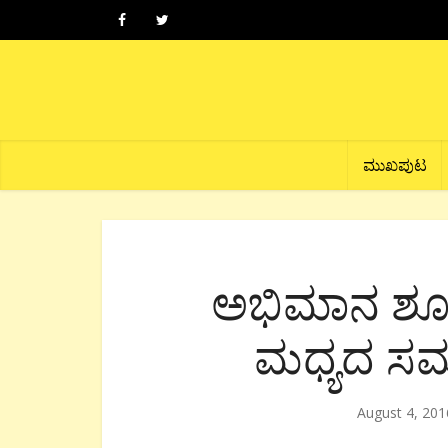
ಮುಖಪುಟ
ಅಭಿಮಾನ ಶೂನ
ಮಧ್ಯದ ಸಮ
August 4, 201