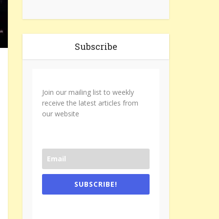
Subscribe
Join our mailing list to weekly
receive the latest articles from
our website
SUBSCRIBE!
One e-mail a week. We don't spam.
Don't forget to check the promotional
tab if you are using gmail.