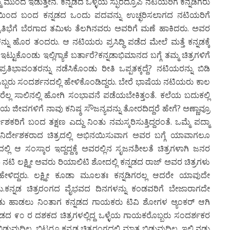
ಮುಂದೆ ಇಡುತ್ತೇನೆ. ಕನ್ನಡದ ಒಳ್ಳೆಯ ಸ್ಫುರದ್ರೂಪಿ ನಟಿಯರಿಗೆ ಕನ್ನಡಿಗರು
ಾಷೆಯಿಂದ ಬಂದ ಕನ್ನಡದ ಒಂದು ಪದವನ್ನು ಉಚ್ಛರಿಸಲಾಗದ ನಟಿಯರಿಗೆ
ರತಿಭೆಗೆ ಬೆರಗಾದ ತಮಿಳು ತೆಲಗಿನವರು ಅವರಿಗೆ ಮಣೆ ಹಾಕಿದರು. ಅವರ
 ಹೊರ ತಂದರು. ಆ ನಟಿಯರು ಪ್ರಸಿದ್ಧಿ ಪಡೆದ ಮೇಲೆ ಮತ್ತೆ ಕನ್ನಡಕ್ಕೆ
ಕೊಂಡು ಇಲ್ಲಿಗ್ಯಾಕೆ ಬರ್ತಾರೆ?ಕನ್ನಡಾಭಿಮಾನದ ಬಗ್ಗೆ ತಮ್ಮ ಚಿತ್ರಗಳಿಗೆ
ಭಾವಂತರನ್ನು ನಡೆಸಿಕೊಂಡು ರೀತಿ ಒಪ್ಪತಕ್ಕದ್ದೆ? ನಟಿಯರನ್ನು ಬಿಡಿ
್ಬರು ಸಂದರ್ಶನದಲ್ಲಿ ಹೇಳಿಕೊಂಡಿದ್ದರು. ಬೇರೆ ಭಾಷೆಯ ನಟಿಯರು ಕಾಲ
ಲ್ಲ ಸಾಲಿನಲ್ಲಿ ಹೋಗಿ ಸಂಭಾವನೆ ಪಡೆಯಬೇಕಿತ್ತಂತೆ. ಕಲೆಯ ಬದುಕಲ್ಲಿ
ಯ ಜೀವಗಳಿಗೆ ನಾವು ಕನಿಷ್ಠ ಸೌಜನ್ಯವನ್ನು ತೋರದಿದ್ದರೆ ಹೇಗೆ? ಅಣ್ಣಾವ್ರೂ
ರಿಗೆ ಬಂದ ತಕ್ಷಣ ಎದ್ದು ನಿಂತು ನಮಸ್ಕರಿಸುತ್ತಿದ್ದರಂತೆ. ಒಮ್ಮೆ ಪದ್ಮಾ
ನಿರ್ದೇಶಕರಾದ ಚಿತ್ರದಲ್ಲಿ ಅಭಿನಯಿಸುವಾಗ ಅವರ ಬಗ್ಗೆ ಯಾವಾಗಲೂ
ಲ್ಲಿ ಆ ಸಂಸ್ಕಾರ ಇದ್ದದ್ದಕ್ಕೆ ಅವರಲ್ಲಿನ ಸೃಜನಶೀಲತೆ ಚಿತ್ರಗಳಾಗಿ ಜನರ
ಯ ನಟಿ ಲಕ್ಷ್ಮೀ ಅವರು ರಿಯಾಲಿಟಿ ಶೋದಲ್ಲಿ ಕನ್ನಡದ ರಾಜ್ ಅವರ ಚಿತ್ರಗಳು
ು ಹೇಳಿದ್ದರು. ಲಕ್ಷ್ಮೀ ಕೂಡಾ ಮೂಲತಃ ಕನ್ನಡಿಗರಲ್ಲ ಆದರೇ ಯಾವುದೇ
ಡರು.ಕನ್ನಡ ಚಿತ್ರರಂಗದ ವೈಭವದ ದಿನಗಳನ್ನು ಕಂಡವರಿಗೆ ಬೇಜಾರಾಗದೇ
ಿಂತು ಹಾಡಲು ನಿಂತಾಗ ಕನ್ನಡದ ಗಾಯಕರು ಟಿವಿ ಶೋಗಳ ಆ್ಯಂಕರ್ ಆಗಿ
ಕನ್ನಡದ ೯೦ ರ ದಶಕದ ಚಿತ್ರಗಳಲ್ಲಿದ್ದ ಒಳ್ಳೆಯ ಗಾಯಕರೊಬ್ಬರು ಸಂದರ್ಶಕರ
ೆ ಬಿಡುವುದಿಲ್ಲ. ಬಿಟ್ಟರೂ ಕನ್ನಡ ಚಿತ್ರರಂಗದಲ್ಲಿ ಮಾತ್ರ ಬಿಡುವುದಿಲ್ಲ. ಇಲ್ಲಿ ನಡು