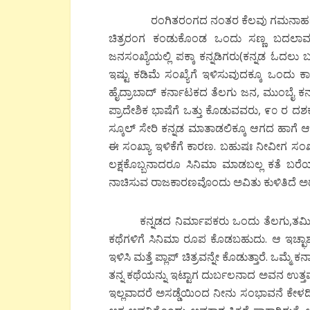
ರಂಗಿತರಂಗದ ನಂತರ ಕೆಲವು ಗಮನಾರ್ಹ ಚಿತ್ರಗಳ
ಚಿತ್ರರಂಗ ಕಂಡುಕೊಂಡ ಒಂದು ಸಣ್ಣ ಬದಲಾವ
ಜನಸಂಖ್ಯೆಯಲ್ಲಿ ಪಕ್ಕಾ ಕನ್ನಡಿಗರು(ಕನ್ನಡ ಓ
ಇಷ್ಟು ಕಡಿಮೆ ಸಂಖ್ಯೆಗೆ ಇಳಿಸುವುದಕ್ಕೂ ಒಂದು 
ಹೈದ್ರಾಬಾದ್ ಕರ್ನಾಟಕದ ತೆಲಗು ಜನ, ಮುಂಬೈ ಕರ
ಪ್ರಾದೇಶಿಕ ಭಾಷೆಗೆ ಒತ್ತು ಕೊಡುವವರು, ೯೦ ರ ದಶಕ
ಸ್ಕೂಲ್ ಸೇರಿ ಕನ್ನಡ ಮಾತಾಡಲಿಕ್ಕೂ ಆಗದ ಹಾಗೆ ಆಂ
ಈ ಸಂಖ್ಯಾ ಇಳಿಕೆಗೆ ಕಾರಣ. ಬಹುಷಃ ನೀವೀಗ ಸಂಖ್ಯೆ
ಲಕ್ಷಕೊಬ್ಬನಾದರೂ ಸಿನಿಮಾ ಮಾಡಬಲ್ಲ ಕತೆ ಬರೆಯಲ
ನಾಚಿಸುವ ರಾಜಕಾರಣವೊಂದು ಅವಿತು ಕುಳಿತಿದೆ ಅದನ
ಕನ್ನಡದ ನಿರ್ಮಾಪಕರು ಒಂದು ತೆಲಗು,ತಮಿಳು ಚ
ಕಥೆಗಳಿಗೆ ಸಿನಿಮಾ ರೂಪ ಕೊಡಬಹುದು. ಆ ಇಚ್ಛಾಶಕ್ತಿ 
ಇಳಿಸಿ ಮತ್ತೆ ಪ್ಲಾಪ್ ಚಿತ್ರವನ್ನೇ ಕೊಡುತ್ತಾರೆ
ತನ್ನ ಕಥೆಯನ್ನು ಇಟ್ಟಾಗ ದುರ್ಬಲನಾದ ಅವನ ಉತ್ತಮ
ಇಲ್ಲವಾದರೆ ಅಸಡ್ಡೆಯಿಂದ ನೀನು ಸಂಭಾವನೆ ಕೇಳದಿದ