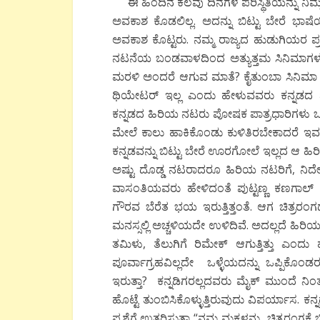
ಈ ಹಿಂದಿನ ಕೆಲವು ದಿನಗಳ ಪರಿಸ್ಥಿತಿಯನ್ನು ನಿಮ್ಮ 
ಅವಕಾಶ ಕೊಡಲಿಲ್ಲ. ಅದನ್ನು ಬಿಟ್ಟು ಬೇರೆ ಭ
ಅವಕಾಶ ಕೊಟ್ಟರು. ನಮ್ಮ ರಾಜ್ಯದ ಹುಡುಗಿಯರ ಪ್
ನಟನೆಯ ಬಂಡವಾಳದಿಂದ ಅತ್ಯುತ್ತಮ ಸಿನಿಮಾಗಳನ್ನು
ಮರಳಿ ಅಂದರೆ ಆಗುವ ಮಾತೆ? ಕೈತುಂಬಾ ಸಿನಿಮಾ ಇಟ್ಟು
ಥಿಯೇಟರ್ ಇಲ್ಲ ಎಂದು ಹೇಳುವವರು ಕನ್ನಡದ ಪ್ರತಿ
ಕನ್ನಡದ ಹಿರಿಯ ನಟರು ಪೋಷಕ ಪಾತ್ರಧಾರಿಗಳು ಒಬ
ಮೇಲೆ ಕಾಲು ಹಾಕಿಕೊಂಡು ಕುಳಿತಿರಬೇಕಾದರೆ ಇವರೆ
ಕನ್ನಡವನ್ನು ಬಿಟ್ಟು ಬೇರೆ ಊರಗೋಲೆ ಇಲ್ಲದ ಆ ಹಿರಿ
ಅಷ್ಟು ದೊಡ್ಡ ನಟರಾದರೂ ಹಿರಿಯ ನಟರಿಗೆ, ನಿರ್ದೇಶಕ
ವಾಸಂತಿಯವರು ಹೇಳಿದಂತೆ ಪುಟ್ಟಣ್ಣ ಕಣಗಾಲ್ 
ಗೌರವ ಬೆರೆತ ಭಯ ಇರುತ್ತಿತ್ತಂತೆ. ಆಗ ಚಿತ್ರರಂಗದ
ಮನಸ್ಸಲ್ಲಿ ಅಚ್ಚಳಿಯದೇ ಉಳಿದಿವೆ. ಅದಲ್ಲದೆ ಹಿರಿ
ತಮಿಳು, ತೆಲುಗಿಗೆ ರಿಮೇಕ್ ಆಗುತ್ತಿತ್ತು ಎಂದ
ಪೂರ್ವಾಗ್ರಹವಿಲ್ಲದೇ ಒಳ್ಳೆಯದನ್ನು ಒಪ್ಪಿಕೊಂ
ಇರುತ್ತಾ? ಕನ್ನಡಿಗರಲ್ಲದವರು ಮೈಕ್ ಮುಂದೆ ನ
ಹೊಟ್ಟೆ ತುಂಬಿಸಿಕೊಳ್ಳುತ್ತಿರುವುದು ವಿಪರ್ಯಾಸ. 
ಪ್ರಶ್ನೆಗೆ ಉತ್ತರಿಸುತ್ತಾ “ನಮ್ಮ ಮಕ್ಕಳನ್ನು ಚಿತ್ರರಂಗಕ್ಕ