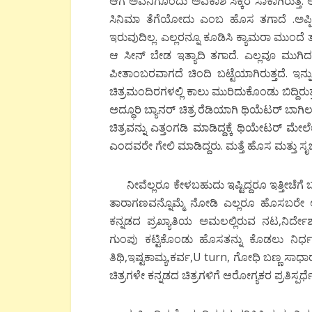
ಆಗ ಅವನಿಗೊಂದು ಅವಕಾಶ ಸಿಕ್ಕರೆ ಸಾಕಾಗಿರುತ್ತೆ. ಆಕಸ
ಸಿನಿಮಾ ತೆಗೆಯೋದು ಎಂಬ ಹೊಸ ತಗಾದೆ .ಅಪ್ಪಿ ತಪ
ಇರುವುದಿಲ್ಲ. ಎಲ್ಲರನ್ನೂ ಕೂಡಿಸಿ ಕ್ಯಾಮರಾ ಮುಂದೆ ತ
ಆ ಸೀನ್ ಬೇಡ ಇತ್ಯಾದಿ ತಗಾದೆ. ಎಲ್ಲವೂ ಮುಗಿದ ಮ
ಪೀತಾಂಬರವಾಗದೆ ಚಿಂದಿ ಬಟ್ಟೆಯಾಗಿರುತ್ತದೆ. ಇನ್ನು
ಚಿತ್ರಮಂದಿರಗಳಲ್ಲಿ ಕಾಲು ಮುರಿದುಕೊಂಡು ಬಿದ್ದ
ಅದ್ಧೂರಿ ಬ್ಯಾನರ್ ಚಿತ್ರ ರೆಡಿಯಾಗಿ ಥಿಯೆಟರ್ ಬಾಗಿಲ
ಚಿತ್ರವನ್ನು ಎತ್ತಂಗಡಿ ಮಾಡಿದ್ದಕ್ಕೆ ಥಿಯೇಟರ್ ಮೇಲೇರಿ
ಎಂದವರೇ ಗೇಲಿ ಮಾಡಿದ್ದರು. ಮತ್ತೆ ಹೊಸ ಮತ್ತು 
ನೀವೆಲ್ಲರೂ ಕೇಳಬಹುದು ಇಷ್ಟಿದ್ದರೂ ಇತ್ತೀಚೆಗೆ ಬಂ
ತಾರಾಗಣವನ್ನೊಮ್ಮೆ ನೋಡಿ ಎಲ್ಲರೂ ಹೊಸಬರೇ ಅ
ಕನ್ನಡದ ಪ್ರಖ್ಯಾತಿಯ ಅಮಲಲ್ಲಿರುವ ನಟ,ನಿರ
ಗುಂಪು ಕಟ್ಟಿಕೊಂಡು ಹೊಸತನ್ನು ಕೊಡಲು ನಿರ್ಧರಿ
ತಿಥಿ,ಇಷ್ಟಕಾಮ್ಯ,ಕರ್ವ,U turn, ಗೋಧಿ ಬಣ್ಣ ಸಾಧ
ಚಿತ್ರಗಳೇ ಕನ್ನಡದ ಚಿತ್ರಗಳಿಗೆ ಆರೋಗ್ಯಕರ ಪ್ರತಿಸ್ಪರ್