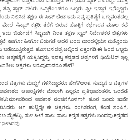
್ಮಿಕವಾಗಿ ಒಪ್ಪಿಕೊಂಡು ಬಿಡುತ್ತಾನೆ. ಆಗ ನಾನು ಸ್ಟಾರ್ ನಟರಿದ್ದರೆ ಮಾತ್ರ
್ಪಿ ಸ್ಟಾರ್ ನಟರು ಒಪ್ಪಿಕೊಂಡರೂ ಒಬ್ಬರು ಫ್ರೀ ಇದ್ದಾಗ ಇನ್ನೊಬ್ಬರು
ಂದು ನಿಲ್ಲಿಸಿದ ತಕ್ಷಣ ಈ ಸೀನ್ ಬೇಡ ಇದು ನನ್ನ ಪ್ರತಿಷ್ಠೆಗೆ ಒಗ್ಗುವಂತದಲ್ಲ
ೇಲೆ ಸೆನ್ಸಾರ್ ಕತ್ತರಿ; ತೆರೆಗೆ ಬರುವ ಹೊತ್ತಿಗೆ ಕಥೆಗಾರನ ಮೂಲ ಕಥೆ
 ಇದು ಬಿಡುಗಡೆಗೆ ಸಿದ್ಧವಾಗಿ ನಿಂತ ತಕ್ಷಣ ಸ್ಟಾರ್ ನಿರ್ದೇಶಕರ ಚಿತ್ರಗಳು
ಿರುತ್ತವೆ. ಹಾಗೋ ಹೀಗೋ ಬಿಡುಗಡೆ ಆದರೆ ಬಂದ ವಾರದಲ್ಲಿಯೇ ಮತ್ತೊಂದು
ು ಬಡೆಯುತ್ತಿರುತ್ತದೆ. ಹೊಸಬನ ಚಿತ್ರ ಅಲ್ಲಿಂದ ಎತ್ತಂಗಡಿ.ಈ ಹಿಂದೆ ಒಬ್ಬರು
 ಆತ್ಮಹತ್ಯೆಗೆ ಯತ್ನಿಸಿದ್ದನ್ನು ಇವತ್ತು ಕನ್ನಡದ ಚಿತ್ರಗಳಿಗೆ ಥಿಯೆಟರ್ ಇಲ್ಲ
ಸೃಜನಶೀಲ ಚಿತ್ರಗಳು ಬರುವುದಾದರೂ ಹೇಗೆ?
ದ ಚಿತ್ರಗಳು ಮೆಚ್ಚುಗೆ ಗಳಿಸಿದ್ದಾದರೂ ಹೇಗೆ?ಅಂತ. ಸುಮ್ಮನೆ ಆ ಚಿತ್ರಗಳ
ವಕಾಶದ ಆಕಾಂಕ್ಷಿಗಳೇ ಮೇಲಾಗಿ ಎಲ್ಲರೂ ಪ್ರತಿಭಾವಂತರೇ. ಒಂದೆಡೆ
್ದೇಶಕ,ನಿರ್ಮಾಪರಿಂದ ಅವಕಾಶ ವಂಚನೆಗೊಳಗಾಗಿ ಹೊರ ಬಂದು ತಾವೇ
ಸಿದರು. ಆಗ ಹುಟ್ಟಿದ್ದೇ ಈ ಚಿತ್ರಗಳು. ರಂಗಿತರಂಗ, ಕೆಂಡ ಸಂಪಿಗೆ,
ಾರಣ ಮೈಕಟ್ಟು, ಸುಳಿ ಹೀಗೆ ಸಾಲು ಸಾಲು ಕನ್ನಡ ಚಿತ್ರಗಳು ಬಂದವು.ಕನ್ನಡದ
ಧೆ ನೀಡಿದವು.