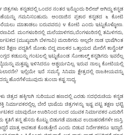
ು ಕನ್ನಡದಲ್ಲಿ ಒಂದರ ನಂತರ ಇನ್ನೊಂದು ರಿಲೀಜ್ ಆಗಿದ್ದು ಕನ್ನಡ
ಣೆಯನ್ನು ಗಮನಿಸಬಹುದು. ಅಂದಾಜಿನ ಪ್ರಕಾರ ಕನ್ನಡದ ೬ ಕೋಟಿ
ದಲು ಬರೆಯಲು ಮಾತಾಡಲು ಬರುವವರು) ೪ ಕೋಟಿ ಎಂದು ಇಟ್ಟುಕೊಳ್ಳೋಣ.
ಕಾರಣವಿದೆ. ಮಂಗಳೂರಿನಲ್ಲಿ ಮಲೆಯಾಳಿಗರು,ಬೆಂಗಳೂರಿನಲ್ಲಿ ತಮಿಳಿಗರು,
್ನಾಟಕದ (ಮುಖ್ಯವಾಗಿ ಬೆಳಗಾವಿ) ಮರಾಠಿಗರು ಅಲ್ಲದೇ ನಾಡ ಭಾಷೆಗಿಂತ
ದ ಶಿಕ್ಷಣ ಪದ್ಧತಿಗೆ ಜೋತು ಬಿದ್ದ ಪಾಲಕರ ಒತ್ತಾಯದ ಮೇರೆಗೆ ಕಾನ್ವೆಂಟ್
ಗ್ಲದ ಕಡುಬನ್ನು ಗಂಟಲಲ್ಲಿ ಇಟ್ಟುಕೊಂಡ ಸೋಕಾಲ್ಡ್ ಕನ್ನಡಿಗರು ಇವರೆಲ್ಲ
ಯನ್ನು ಮತ್ತಷ್ಟು ಇಳಿಸಿದರೂ ಆಶ್ಚರ್ಯವಿಲ್ಲ. ಇರುವ ನಾಲ್ಕು ಕೋಟಿಯಲ್ಲಿ
ಾರನೇ? ಇಲ್ಲಿಯೇ ಇದೆ ಸಮಸ್ಯೆ. ಸಿನಿಮಾ ಕ್ಷೇತ್ರದಲ್ಲಿ ರಾಜಕೀಯವನ್ನು
್ನು ಹೊರಗೆಳೆಯುವುದು ತುಂಬಾ ಕಷ್ಟ ಸಾಧ್ಯ.
ಿತ್ರದ ಹಕ್ಕಿಗಾಗಿ ಸುರಿಯುವ ಹಣದಲ್ಲಿ ಎರಡು ಸದಭಿರುಚಿಯ ಕನ್ನಡ
ನಿರ್ಮಾಪಕರಲ್ಲಿಲ್ಲ. ಬೇರೆ ಭಾಷೆಯ ಚಿತ್ರಗಳನ್ನು ಇಷ್ಟ ಪಟ್ಟ ತಕ್ಷಣ ಭಟ್ಟಿ
. ಒಮ್ಮೆ ಕರ್ನಾಟಕದ ಯಾವುದೋ ಊರಿನಿಂದ ಬಂದ ಯುವಕ ನಿರ್ಮಾಪಕರ ಎದುರಿಗೆ
 ಕೃತಿಗೆ ತನ್ನ ಹೆಸರು ಕೊಟ್ಟು ಬಿಡುಗಡೆ ಮಾಡುವ ಉದಾಹರಣೆಗಳೇ ಜಾಸ್ತಿ.
್ದರೆ ಮಾತ್ರ ಅವಕಾಶ ಕೊಡುತ್ತೇನೆ ಎಂದು ಬಿಡುವ ನಿರ್ದೇಶಕರೂ ಇದ್ದಾರೆ.