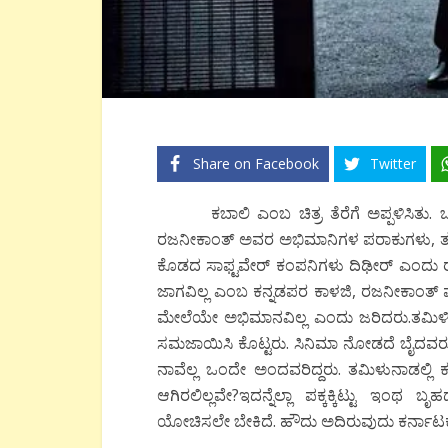
Share on Facebook
Twitter
ಕಬಾಲಿ ಎಂಬ ಚಿತ್ರ ತೆರೆಗೆ ಅಪ್ಪಳಿಸಿತು. ಒಂ
ರಜನೀಕಾಂತ್ ಅವರ ಅಭಿಮಾನಿಗಳ ಪರಾಕುಗಳು, ತಮ
ಕೊಡದ ಸಾಫ್ಟವೇರ್ ಕಂಪನಿಗಳು ದಿಢೀರ್ ಎಂದು ರಜೆ 
ಜಾಗವಿಲ್ಲ ಎಂಬ ಕನ್ನಡಪರ ಕಾಳಜಿ, ರಜನೀಕಾಂತ್ ಪ್
ಮೇಲೆಯೇ ಅಭಿಮಾನವಿಲ್ಲ ಎಂದು ಜರಿದರು.ತಮಿಳ
ಸಮಜಾಯಿಸಿ ಕೊಟ್ಟರು. ಸಿನಿಮಾ ನೋಡದೆ ಬೈದವರ
ನಾವೆಲ್ಲ ಒಂದೇ ಅಂದವರಿದ್ದರು. ತಮಿಳುನಾಡಲ್ಲ
ಆಗಿರಲಿಲ್ಲವೇ?ಇದನ್ನೆಲ್ಲಾ ಪಕ್ಕಕ್ಕಿಟ್ಟು ಇಂ
ಯೋಚಿಸಲೇ ಬೇಕಿದೆ. ಹೌದು ಅದಿರುವುದು ಕರ್ನಾಟಕದ