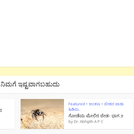
ನಿಮಗೆ ಇಷ್ಟವಾಗಬಹುದು
Featured
ಅಂಕಣ
ಜೇಡನ ಜಾಡು
•
•
ಹಿಡಿದು..
ನ
ಗೋಡೆಯ ಮೇಲಿನ ಜೇಡ- ಭಾಗ ೨
by
Dr. Abhijith A P C