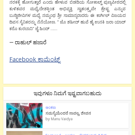
ನರಕಕ್ಕೆ ಹೋಗುತ್ತಾರೆ ಎಂದು ಹೇಳುವ ಬಿಡದಿಯ ಸೋಕಾಲ್ಡ್ ಪುಣ್ಯಪೀಠದಲ್ಲಿ
ಕುಳಿತವರ ಮಧ್ಯೆ
,
ದೇಶಕ್ಕಿಂತ ಅಭಿವ್ಯಕ್ತಿ ಸ್ವಾತಂತ್ರ್ಯವೇ ಶ್ರೇಷ್ಟ ಎನ್ನುವ
ಬುದ್ಧಿಜೀವಿಗಳ ಮಧ್ಯೆ ನಮ್ಮಂಥ ಶ್ರೀ ಸಾಮಾನ್ಯರಾದರು ಈ ಕಾರ್ಗಿಲ್ ವಿಜಯದ
ದಿವಸ ಸೈನಿಕರನ್ನು ನೆನೆಯೋಣ. ” ಜೊ ಶಹೀದ್ ಹುವೆ ಹೈ ಉನಕಿ ಜರಾ ಯಾದ್
ಕರೊ ಕುರಬಾನಿ” ಜೈ ಹಿಂದ್ ……
—
ರಾಹುಲ್ ಹಜಾರೆ
Facebook ಕಾಮೆಂಟ್ಸ್
ಇವುಗಳೂ ನಿಮಗೆ ಇಷ್ಟವಾಗಬಹುದು
ಅಂಕಣ
ಸಮಸ್ಯೆಯೆಂದರೆ ಸಾವಲ್ಲ, ಜೀವನ
by
Manu Vaidya