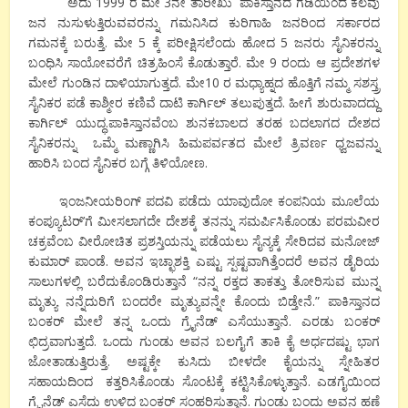
ಅದು
1999
ರ ಮೇ
3
ನೇ ತಾರೀಖು ಪಾಕಿಸ್ತಾನದ ಗಡಿಯಿಂದ ಕೆಲವು
ಜನ ನುಸುಳುತ್ತಿರುವವರನ್ನು ಗಮನಿಸಿದ ಕುರಿಗಾಹಿ ಜನರಿಂದ ಸರ್ಕಾರದ
ಗಮನಕ್ಕೆ ಬರುತ್ತೆ. ಮೇ
5
ಕ್ಕೆ ಪರೀಕ್ಷಿಸಲೆಂದು ಹೋದ
5
ಜನರು ಸೈನಿಕರನ್ನು
ಬಂಧಿಸಿ ಸಾಯೋವರೆಗೆ ಚಿತ್ರಹಿಂಸೆ ಕೊಡುತ್ತಾರೆ. ಮೇ
9
ರಂದು ಆ ಪ್ರದೇಶಗಳ
ಮೇಲೆ ಗುಂಡಿನ ದಾಳಿಯಾಗುತ್ತದೆ. ಮೇ
10
ರ ಮಧ್ಯಾಹ್ನದ ಹೊತ್ತಿಗೆ ನಮ್ಮ ಸಶಸ್ತ್ರ
ಸೈನಿಕರ ಪಡೆ ಕಾಶ್ಮೀರ ಕಣಿವೆ ದಾಟಿ ಕಾರ್ಗಿಲ್ ತಲುಪುತ್ತದೆ. ಹೀಗೆ ಶುರುವಾದದ್ದು
ಕಾರ್ಗಿಲ್ ಯುದ್ಧ.ಪಾಕಿಸ್ತಾನವೆಂಬ ಶುನಕಬಾಲದ ತರಹ ಬದಲಾಗದ ದೇಶದ
ಸೈನಿಕರನ್ನು ಒಮ್ಮೆ ಮಣ್ಣಾಗಿಸಿ ಹಿಮಪರ್ವತದ ಮೇಲೆ ತ್ರಿವರ್ಣ ಧ್ವಜವನ್ನು
ಹಾರಿಸಿ
ಬಂದ ಸೈನಿಕರ ಬಗ್ಗೆ ತಿಳಿಯೋಣ.
ಇಂಜನೀಯರಿಂಗ್ ಪದವಿ ಪಡೆದು ಯಾವುದೋ ಕಂಪನಿಯ ಮೂಲೆಯ
ಕಂಪ್ಯೂಟರ್
’
ಗೆ ಮೀಸಲಾಗದೇ ದೇಶಕ್ಕೆ ತನನ್ನು ಸಮರ್ಪಿಸಿಕೊಂಡು ಪರಮವೀರ
ಚಕ್ರವೆಂಬ ವೀರೋಚಿತ ಪ್ರಶಸ್ತಿಯನ್ನು ಪಡೆಯಲು ಸೈನ್ಯಕ್ಕೆ ಸೇರಿದವ ಮನೋಜ್
ಕುಮಾರ್ ಪಾಂಡೆ. ಅವನ ಇಚ್ಛಾಶಕ್ತಿ ಎಷ್ಟು ಸ್ಪಷ್ಟವಾಗಿತ್ತೆಂದರೆ ಅವನ ಡೈರಿಯ
ಸಾಲುಗಳಲ್ಲಿ ಬರೆದುಕೊಂಡಿರುತ್ತಾನೆ “ನನ್ನ ರಕ್ತದ ತಾಕತ್ತು ತೋರಿಸುವ ಮುನ್ನ
ಮೃತ್ಯು ನನ್ನೆದುರಿಗೆ ಬಂದರೇ ಮೃತ್ಯುವನ್ನೇ ಕೊಂದು
ಬಿಡ್ತೇನೆ.” ಪಾಕಿಸ್ತಾನದ
ಬಂಕರ್ ಮೇಲೆ ತನ್ನ ಒಂದು ಗ್ರೈನೆಡ್ ಎಸೆಯುತ್ತಾನೆ. ಎರಡು ಬಂಕರ್
ಛಿದ್ರವಾಗುತ್ತದೆ. ಒಂದು ಗುಂಡು ಅವನ ಬಲಗೈಗೆ ತಾಕಿ ಕೈ ಅರ್ಧದಷ್ಟು ಭಾಗ
ಜೋತಾಡುತ್ತಿರುತ್ತೆ. ಅಷ್ಟಕ್ಕೇ ಕುಸಿದು ಬೀಳದೇ ಕೈಯನ್ನು ಸ್ನೇಹಿತರ
ಸಹಾಯದಿಂದ ಕತ್ತರಿಸಿಕೊಂಡು ಸೊಂಟಕ್ಕೆ ಕಟ್ಟಿಸಿಕೊಳ್ಳುತ್ತಾನೆ. ಎಡಗೈಯಿಂದ
ಗ್ರೈನೆಡ್ ಎಸೆದು ಉಳಿದ ಬಂಕರ್ ಸಂಹರಿಸುತ್ತಾನೆ. ಗುಂಡು ಬಂದು ಅವನ ಹಣೆ