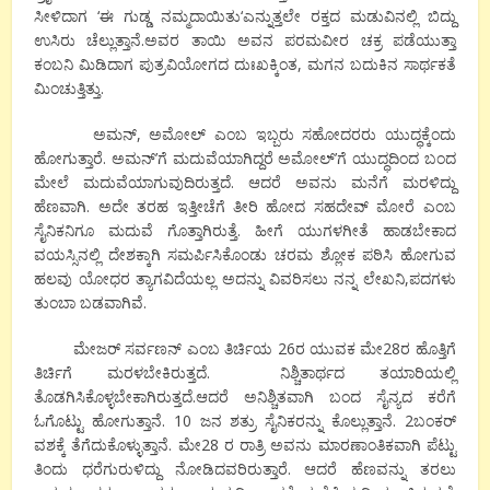
ಸೀಳಿದಾಗ
‘
ಈ ಗುಡ್ಡ ನಮ್ಮದಾಯಿತು
‘
ಎನ್ನುತ್ತಲೇ ರಕ್ತದ ಮಡುವಿನಲ್ಲಿ ಬಿದ್ದು
ಉಸಿರು ಚೆಲ್ಲುತ್ತಾನೆ.ಅವರ ತಾಯಿ ಅವನ ಪರಮವೀರ ಚಕ್ರ ಪಡೆಯುತ್ತಾ
ಕಂಬನಿ ಮಿಡಿದಾಗ ಪುತ್ರವಿಯೋಗದ ದುಃಖಕ್ಕಿಂತ
,
ಮಗನ ಬದುಕಿನ ಸಾರ್ಥಕತೆ
ಮಿಂಚುತ್ತಿತ್ತು.
ಅಮನ್
,
ಅಮೋಲ್ ಎಂಬ ಇಬ್ಬರು ಸಹೋದರರು ಯುದ್ಧಕ್ಕೆಂದು
ಹೋಗುತ್ತಾರೆ. ಅಮನ್
’
ಗೆ ಮದುವೆಯಾಗಿದ್ದರೆ ಅಮೋಲ್
’
ಗೆ ಯುದ್ಧದಿಂದ ಬಂದ
ಮೇಲೆ ಮದುವೆಯಾಗುವುದಿರುತ್ತದೆ. ಆದರೆ ಅವನು ಮನೆಗೆ ಮರಳಿದ್ದು
ಹೆಣವಾಗಿ. ಅದೇ ತರಹ ಇತ್ತೀಚೆಗೆ ತೀರಿ
ಹೋದ ಸಹದೇವ್ ಮೋರೆ ಎಂಬ
ಸೈನಿಕನಿಗೂ ಮದುವೆ ಗೊತ್ತಾಗಿರುತ್ತೆ. ಹೀಗೆ ಯುಗಳಗೀತೆ ಹಾಡಬೇಕಾದ
ವಯಸ್ಸಿನಲ್ಲಿ ದೇಶಕ್ಕಾಗಿ ಸಮರ್ಪಿಸಿಕೊಂಡು ಚರಮ
ಶ್ಲೋಕ ಪಠಿಸಿ ಹೋಗುವ
ಹಲವು ಯೋಧರ ತ್ಯಾಗವಿದೆಯಲ್ಲ ಅದನ್ನು ವಿವರಿಸಲು ನನ್ನ ಲೇಖನಿ
,
ಪದಗಳು
ತುಂಬಾ ಬಡವಾಗಿವೆ.
ಮೇಜರ್ ಸರ್ವಣನ್ ಎಂಬ ತಿರ್ಚಿಯ
26
ರ ಯುವಕ ಮೇ
28
ರ ಹೊತ್ತಿಗೆ
ತಿರ್ಚಿಗೆ ಮರಳಬೇಕಿರುತ್ತದೆ. ನಿಶ್ಚಿತಾರ್ಥದ ತಯಾರಿಯಲ್ಲಿ
ತೊಡಗಿಸಿಕೊಳ್ಳಬೇಕಾಗಿರುತ್ತದೆ.ಆದರೆ ಅನಿಶ್ಚಿತವಾಗಿ ಬಂದ ಸೈನ್ಯದ ಕರೆಗೆ
ಓಗೊಟ್ಟು ಹೋಗುತ್ತಾನೆ.
10
ಜನ ಶತ್ರು ಸೈನಿಕರನ್ನು ಕೊಲ್ಲುತ್ತಾನೆ.
2
ಬಂಕರ್
ವಶಕ್ಕೆ ತೆಗೆದುಕೊಳ್ಳುತ್ತಾನೆ. ಮೇ
28
ರ ರಾತ್ರಿ ಅವನು ಮಾರಣಾಂತಿಕವಾಗಿ ಪೆಟ್ಟು
ತಿಂದು ಧರೆಗುರುಳಿದ್ದು ನೋಡಿದವರಿರುತ್ತಾರೆ. ಆದರೆ ಹೆಣವನ್ನು ತರಲು