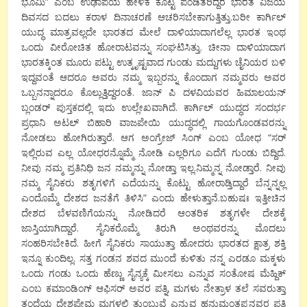
ಭೂಮಿ” ಎಂಬ ಉಢಾಪೆಯ ಹೇಳಿಕೆ ಕೊಟ್ಟ ಪಂಡಿತರಿದ್ದರೆ ಭಾರತ ವಿಜಯ
ದಿವಸದ ಬದಲು ಕರಾಳ ದಿನಾಚರಣೆ ಆಚರಿಸಬೇಕಾಗುತ್ತಿತ್ತು.ಬರೀ ಕಾರ್ಗಿಲ್
ಯುದ್ಧ ಮಾತ್ರವಲ್ಲದೇ ಭಾರತದ ಮೇಲೆ ದಾಳಿಯಾದಾಗಲೆಲ್ಲ ಭಾರತ ಇಂಥ
ಒಂದು ವೀರೋಚಿತ ಹೋರಾಟವನ್ನು ಸಂಘಟಿಸಿತ್ತು. ಚೀನಾ
ದಾಳಿಯಾದಾಗ
ಭಾರತಕ್ಕಿಂತ ಮೂರು ಪಟ್ಟು ಉತ್ಕೃಷ್ಟವಾದ ಗುಂಡು ಮದ್ದುಗಳು ಚೈನಿಯರ ಬಳಿ
ಇದ್ದವಂತೆ ಆದರೂ ಅವರು ನಮ್ಮ ಇಬ್ಬರನ್ನು ಕೊಂದಾಗ ನಮ್ಮವರು ಅವರ
ಒಬ್ಬನನ್ನಾದರೂ ಕೊಲ್ಲುತ್ತಿದ್ದರಂತೆ. ಜಾನ್ ಪಿ ದಳವಿಯವರ ಹಿಮಾಲಯನ್
ಬ್ಲಂಡರ್ ಪುಸ್ತಕದಲ್ಲಿ ಇದು ಉಲ್ಲೇಖವಾಗಿದೆ. ಕಾರ್ಗಿಲ್ ಯುದ್ಧದ ಸಂದರ್ಭ
ಪ್ರಧಾನಿ ಅಟಲ್ ಬಿಹಾರಿ ವಾಜಪೇಯಿ ಯುದ್ಧದಲ್ಲಿ ಗಾಯಗೊಂಡವರನ್ನು
ನೋಡಲು ಹೋಗಿರುತ್ತಾರೆ. ಆಗ ಅಂಗ್ರೇಜ್ ಸಿಂಗ್ ಎಂಬ ಯೋಧ “ಸರ್
ಇಲ್ಲಿರುವ ಎಲ್ಲ ಯೋಧರನ್ನೊಮ್ಮೆ ನೋಡಿ ಎಲ್ಲರಿಗೂ ಎದೆಗೆ ಗುಂಡು ಬಿದ್ದಿದೆ.
ನೀವು ನಮ್ಮ ಪ್ರತಿನಿಧಿ ಜನ ನಮ್ಮನ್ನು ನೋಡ್ತಾ ಇಲ್ಲ.ನಿಮ್ಮನ್ನ ನೋಡ್ತಾರೆ. ನೀವು
ನಮ್ಮ ಸೈನಿಕರು ಶತೃಗಳಿಗೆ ಎದೆಯನ್ನು ಕೊಟ್ಟು ಹೋರಾಡ್ತಿದ್ದಾರೆ ಬೆನ್ನನ್ನಲ್ಲ
ಎಂದೊಮ್ಮೆ ದೇಶದ ಜನತೆಗೆ ತಿಳಿಸಿ” ಎಂದು ಹೇಳುತ್ತಾನೆ.ಬಹುಷಃ ಇತ್ತೀಚಿನ
ದೇಶದ ಬೆಳವಣಿಗೆಯನ್ನು ನೋಡಿದರೆ ಆಂತರಿಕ ಶತೃಗಳೇ ದೇಶಕ್ಕೆ
ಜಾಸ್ತಿಯಾಗಿದ್ದಾರೆ. ಸೈನಿಕರೊಮ್ಮೆ ತಿರುಗಿ ಅಂಥವರನ್ನು ಮೊದಲು
ಸಂಹರಿಸಬೇಕಿದೆ. ಹೀಗೆ ಸೈನಿಕರು ಸಾಯುತ್ತಾ ಹೋದರು ಭಾರತದ ಕ್ಷಾತ್ರ ಶಕ್ತಿ
ಇನ್ನೂ ಕುಂದಿಲ್ಲ. ಸತ್ತ ಗಂಡನ ಶವದ ಮುಂದೆ ಕುಳಿತು ನನ್ನ ಎರಡೂ ಮಕ್ಕಳು
ಒಂದು ಗಂಡು ಒಂದು ಹೆಣ್ಣು ಸೈನ್ಯಕ್ಕೆ ಮೀಸಲು ಎನ್ನುವ ಸಂತೋಷ ಮೆಹ್ದಿಕ್
ಎಂಬ ಕಮಾಂಡಿಂಗ್ ಆಫಿಸರ್ ಅವರ ಪತ್ನಿ
,
ಮಗಳು ನೇತ್ರಾಳ ತಲೆ ಸವರುತ್ತಾ
ತಂದೆಯ ದೇಶಪ್ರೇಮ ಮಗಳಲ್ಲಿ ತುಂಬುವೆ ಎನ್ನುವ ಹನುಮಂತಪ್ಪನವರ ಪತ್ನಿ