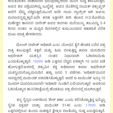
ಅನುಕೂಲಕರ ವಾತಾವರಣ ಇರುವುದಿಲ್ಲ.ಅದರೆ ಮನೆಗೆ ಸುದ್ದಿ ತಲುಪಿರುತ್ತದೆ.
ಅವನ ಶವ ಪತ್ತೆಯಾಗಿದ್ದು ಜುಲೈ
3
ಕ್ಕೆ. ಅವನ ಜೊತೆಗಿದ್ದ ನಾಯಕ್ ಶತ್ರುಘ್ನನ್
ಕಾಲಿಗೆ ಪೆಟ್ಟು ಬಿದ್ದಿರುತ್ತದೆ.ಮುಂದೆ ಅದೇ ಗಾಯ ಗ್ಯಾಂಗ್ರಿನ್ ಆಗಿ ಅವನು
ಮರಣವನ್ನಪ್ಪುತ್ತಾನೆ.ಇದೇ ತರಹ ಇತ್ತೀಚೆಗೆ ತೀರಿ
ಹೋದ
H.D.
ಕೋಟೆಯ
ಮಹೇಶ್ವರ ಹಾಸನದ ನಾಗೇಶ್ ಅವರ ಶವಗಳು ಮನೆಯನ್ನು ತಲುಪಿದ್ದು
3-4
ದಿನದ ನಂತರ. ಆ ಮಧ್ಯದ ದಿನಗಳಲ್ಲಿನ ಕುಟುಂಬದವರ ತಹತಹಿಕೆ ಬೆರೆತ
ದುಃಖ ಮಾತ್ರ ಹೇಳತೀರದು.
ಮೇಜರ್ ರಾಜೇಶ್ ಅಧಿಕಾರಿ ಎಂಬ ಯೋಧನ ಕೈಗೆ ಹೆಂಡತಿ ಬರೆದ ಪತ್ರ
ರಾತ್ರಿ ತಲುಪುತ್ತದೆ. ಕತ್ತಲೆ ಮತ್ತು ಹಿಮ ಬೀಳುತ್ತಿದ್ದ ಕಾರಣ ಮರುದಿನದ
ಆಫರೇಶನ್ ಯಶಸ್ಸಿನ ನಂತರ ನಿಧಾನವಾಗಿ ಓದಿದರಾಯಿತು
ಎಂದುಕೊಳ್ಳುತ್ತಾನೆ.
16000
ಅಡಿ ಎತ್ತರದ ಬೆಟ್ಟದ ವಶಕ್ಕಾಗಿ
10
ಜನರ ಪಡೆ
ಹೋಗುತ್ತದೆ.ಅದರಲ್ಲಿ ಶತ್ರುವಿನ ಶಕ್ತಿ ಅಧಿಕವಾದ ಕಾರಣ ಆಫರೇಶನ್
ಯಶಸ್ವಿಯಾಗೊಲ್ಲ.ಮರುದಿನ ಹತ್ತು ಜನರ
3
ಪಡೆಗಳು
‘
ಅಧಿಕಾರಿ
‘
ಯವರ
ಸಾರಥ್ಯದಲ್ಲಿ ಪಾಯಿಂಟ್ ವಶಪಡಿಸಿಕೊಳ್ಳುತ್ತದೆ. ಆದರೆ ಆ ಪಾಯಿಂಟ್ ಇನ್ನೂ
10
ಮೀಟರ್ ದೂರವಿರುವಾಗಲೇ
‘
ಅಧಿಕಾರಿ
‘
ಗುಂಡಿಗೆ ಬಲಿಯಾಗುತ್ತಾರೆ. ಅವರಿಂದ
ಓದಿಸಿಕೊಳ್ಳುವ ಹುಸಿನಿರೀಕ್ಷೆಯಲ್ಲಿ ಹೆಂಡತಿಯ ಪತ್ರ ಜೇಬಿನಲ್ಲೆ ಮಲಗಿರುತ್ತದೆ.
ತನ್ನ ಸೈನ್ಯದ ಬಳಗದಿಂದ
‘
ಶೇರ್ ಶಹಾ
‘
ಎಂದು ಕರೆಸಿಕೊಳ್ಳುತ್ತಿದ್ದ ಇನ್ನೊಬ್ಬ
ಸೈನಿಕ ವಿಕ್ರಮ್ ಬಾತ್ರಾ. ಪಾಯಿಂಟ್
5140
ಎಂಬ
17000
ಅಡಿ
ಎತ್ತರದಲ್ಲಿರುವ ತುಂಬಾ ಮಹತ್ವದ ಕ್ಷೇತ್ರದ ಪಣತೊಟ್ಟು ಗುಡ್ಡ ಏರುತ್ತಿರುತ್ತಾನೆ.