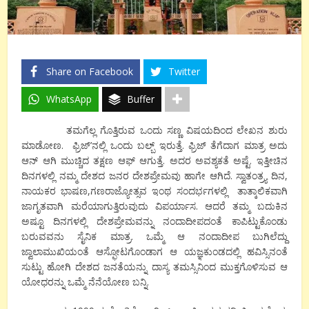
Share on Facebook
Twitter
WhatsApp
Buffer
ತಮಗೆಲ್ಲ ಗೊತ್ತಿರುವ ಒಂದು ಸಣ್ಣ ವಿಷಯದಿಂದ ಲೇಖನ ಶುರು
ಮಾಡೋಣ. ಫ್ರಿಜ್
’
ನಲ್ಲಿ ಒಂದು ಬಲ್ಬ್ ಇರುತ್ತೆ. ಫ್ರಿಜ್ ತೆಗೆದಾಗ ಮಾತ್ರ ಅದು
ಆನ್ ಆಗಿ ಮುಚ್ಚಿದ ತಕ್ಷಣ ಆಫ್ ಆಗುತ್ತೆ. ಅದರ ಅವಶ್ಯಕತೆ ಅಷ್ಟೆ. ಇತ್ತೀಚಿನ
ದಿನಗಳಲ್ಲಿ ನಮ್ಮ ದೇಶದ ಜನರ ದೇಶಪ್ರೇಮವು ಹಾಗೇ ಆಗಿದೆ. ಸ್ವಾತಂತ್ರ್ಯ ದಿನ
,
ನಾಯಕರ ಭಾಷಣ
,
ಗಣರಾಜ್ಯೋತ್ಸವ ಇಂಥ ಸಂದರ್ಭಗಳಲ್ಲಿ ತಾತ್ಕಾಲಿಕವಾಗಿ
ಜಾಗೃತವಾಗಿ ಮರೆಯಾಗುತ್ತಿರುವುದು ವಿಪರ್ಯಾಸ. ಆದರೆ ತಮ್ಮ ಬದುಕಿನ
ಅಷ್ಟೂ ದಿನಗಳಲ್ಲಿ ದೇಶಪ್ರೇಮವನ್ನು ನಂದಾದೀಪದಂತೆ ಕಾಪಿಟ್ಟುಕೊಂಡು
ಬರುವವನು ಸೈನಿಕ ಮಾತ್ರ. ಒಮ್ಮೆ ಆ ನಂದಾದೀಪ ಬುಗಿಲೆದ್ದು
ಜ್ವಾಲಾಮುಖಿಯಂತೆ ಆಸ್ಫೋಟಗೊಂಡಾಗ ಆ ಯಜ್ಞಕುಂಡದಲ್ಲಿ ಹವಿಸ್ಸಿನಂತೆ
ಸುಟ್ಟು
ಹೋಗಿ ದೇಶದ ಜನತೆ
ಯನ್ನು
ದಾಸ್ಯ ತಮಸ್ಸಿನಿಂದ ಮುಕ್ತಗೊಳಿಸುವ ಆ
ಯೋಧರನ್ನು ಒಮ್ಮೆ ನೆನೆಯೋಣ ಬನ್ನಿ.