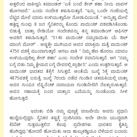
ಅತ್ತಲಿಂದ ಪಾಕಿಸ್ತಾನಿ ಕಮಾಂಡರ್ “ಏಕೆ ಬಂದೆ ಶೇರ್ ಶಹಾ ನೀನು ವಾಪಸ್
ಹೋಗಲಾರೆ.” ಎಂದು ಸಂದೇಶ ಕಳುಹಿಸುತ್ತಾನೆ. “ಇನ್ನು ಒಂದೇ ಗಂಟೆಯಲ್ಲಿ
ಬೆಟ್ಟದ ಮೇಲೆ ಯಾರು ಉಳಿಯುತ್ತಾರೋ ನೋಡುವಿಯಂತೆ. ” ಅನ್ನುತ್ತಾ ಮೇಲೆ
ಹತ್ತಿದ್ದ ಗುಂಪು
8
ಜನ ಸೈನಿಕರನ್ನು ಕೊಂದು ಪಾಯಿಂಟ್ ವಶಪಡಿಸಿಕೊಂಡು
ಬಿಡುತ್ತೆ. ಬಾತ್ರಾ ರೇಡಿಯೋ ಸಂದೇಶವನ್ನು ತನ್ನ ಕಮಾಂಡಿಂ
ಗ್
ಆಫಿಸರ್
ಅವರಿಗೆ ಕಳುಹಿಸುತ್ತಾನೆ. “
5140
ಪಾಯಿಂಟ್ ನಮ್ಮದಾಯಿತು ಯೆ ದಿಲ್
ಮಾಂಗೆ ಮೋರ್” . ಅಷ್ಟಕ್ಕೇ ಮುಗಿಯದ ಅವನ ಪರಾಕ್ರಮ ಮತ್ತೆ ಪಾಯಿಂಟ್
4750
ವಶಕ್ಕೆ ಮುಂದಾಗುತ್ತಾರೆ. ಆಗಲು ಪಾಕಿ ” ನಿಮ್ಮ ಹೆಣ ಹೊರಲು ಯಾರೂ
ಉಳಿಯುವುದಿಲ್ಲ ಶೇರ್ ಶಹಾ” ಎಂಬ ಸಂದೇಶ ರವಾನಿಸುತ್ತಾನೆ. ಆಗ “ನಮ್ಮ
ಬಗ್ಗೆ ಬಿಡು ನಿಮ್ಮ ಕ್ಷೇಮದ ಬಗ್ಗೆ ದೇವರಲ್ಲಿ ಪ್ರಾರ್ಥಿಸಿ” ಎಂದು ಉತ್ತರಿಸುತ್ತಾನೆ. ಆ
ಪಾಯಿಂಟ್ ಭಾರತದ ತೆಕ್ಕೆಗೆ ಸಿಗುತ್ತದೆ. ಅಂತೆಯೆ ಜುಲೈ
5
ಕ್ಕೆ ಪಾಯಿಂಟ್
4875
ವಶಕ್ಕೆ ಬರುತ್ತೆ. ಜುಲೈ
7
ರಂದು ನಡೆದ ಗುಂಡಿನ ಚಕಮಕಿಯಲ್ಲಿ ಬಾತ್ರಾ
ಅವರ ಗುಂಪಿನ ಲೆಫ್ಟಿನೆಂಟ್ ನಾರಾಯಣ ಗುಂಡಿನೇಟಿಗೆ ನೆಲಕ್ಕುರುಳುತ್ತಾನೆ.
ಅವನ ಸಹಾಯಕ್ಕೆ ಬಂದ ಬಾತ್ರಾನ ಎದೆಯನ್ನು ಗುಂಡೊಂದು ಸೀಳಿ
ಹೋಗುತ್ತದೆ.
ಇದಂತು ಬಿಡಿ ನಮ್ಮ ಪುಣ್ಯಕ್ಕೆ ವಾಜಪೇಯಿ ಅವರು ಪ್ರಧಾನಿ
ಹುದ್ದೆಯಲ್ಲಿದ್ದರು ಸೈನಿಕರ ಕಷ್ಟಕ್ಕೆ ಸ್ಪಂದಿಸಿದರು. ಅದೇ ಚೀನಾ ಯುದ್ಧವಾಗಿ
ಟಿಬೆಟ್ ಸುತ್ತಮುತ್ತಲಿನ ಕೆಲವು ಪ್ರದೇಶಗಳು ಭಾರತದ ಕೈತಪ್ಪಿ
ಹೊಗಿದ್ದವು.”ಹೋದರೆ ಹೋಯಿತು ಅದು ಹುಲ್ಲುಕಡ್ಡಿಯೂ ಬೆಳೆಯದ ಬಂಜರು