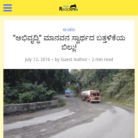
ಅಂಕಣ
“ಅಭಿವೃದ್ಧಿ” ಮಾನವನ ಸ್ವಾರ್ಥದ ಬತ್ತಳಿಕೆಯ
ಬಿಲ್ಲು!
July 12, 2016
by
Guest Author
2 min read