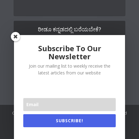
ರೀಡೂ ಕನ್ನಡದಲ್ಲಿ ಬರೆಯಬೇಕೆ?
Subscribe To Our
Newsletter
Join our mailing list to weekly receive the
latest articles from our website
Copywrite© 2026 Readoo Media Private Limited. Created and
maintained by
The Web People
.
SUBSCRIBE!
Readoo India (Main)
About Us
Contact Us
Authors