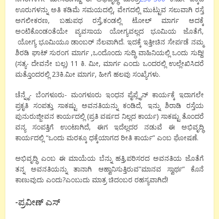
ಊರುಗಳನ್ನು ಅತಿ ಕಡಿಮೆ ಸಮಯದಲ್ಲಿ, ವೇಗದಲ್ಲಿ ಮುಟ್ಟುವ ಸಲುವಾಗಿ ರಸ್ತೆ
ಅಗಲೀಕರಣ, ಬಹುಪಥ ರಸ್ತೆ,ಕಂಡಲ್ಲಿ ಟೋಲ್ ಮಾರ್ಗ ಅದಕ್ಕೆ
ಅಂಟಿಕೊಂಡಂತೆಯೇ ವ್ಯವಸಾಯ ಯೋಗ್ಯವಲ್ಲದ ಭೂಮಿಯ ಜೊತೆಗೆ,
ಯೋಗ್ಯ ಭೂಮಿಯೂ ಡಾಂಬರ್ ನೆಲವಾಗಿದೆ. ಇದಕ್ಕೆ ಇತ್ತೀಚಿನ ಸೇರ್ಪಡೆ ನಮ್ಮ
ಶಿರಡಿ ಘಾಟ್ ಸುರಂಗ ಮಾರ್ಗ ,ಒಂದೊಂದು ಸುದ್ಧಿ ವಾಹಿನಿಯಲ್ಲಿ ಒಂದು ಸುದ್ದಿ!
(ಸತ್ಯ- ದೇವನೇ ಬಲ್ಲ) 11 ಕಿ. ಮೀ, ಮಾರ್ಗ ಎಂದು ಒಂದರಲ್ಲಿ ಉಲ್ಲೇಖಿಸಿದರೆ
ಮತ್ತೊಂದರಲ್ಲಿ 23ಕಿ.ಮೀ ಮಾರ್ಗ, ಹೀಗೆ ಹಲವು ಸಂಖ್ಯೆಗಳು.
ಚೆನ್ನೈ- ಬೆಂಗಳೂರು- ಮಂಗಳೂರು ಇಂಧನ ಪೈಪ್ಲೈನ್ ಕಾರ್ಯಕ್ಕೆ ಇದಾಗಲೇ
ಪ್ರಕೃತಿ ಸಂಪತ್ತು ಸಾಕಷ್ಟು ಅವನತಿಯನ್ನು ಕಂಡಿದೆ, ಇನ್ನು ಶಿರಾಡಿ ರಸ್ತೆಯ
ಪುನುರುಜ್ಜೀವನ ಕಾರ್ಯದಲ್ಲಿ (ಪ್ರತಿ ವರ್ಷದ ನಿಲ್ಲದ ಕಾರ್ಯ) ಸಾಕಷ್ಟು ತೊಂದರೆ
ವನ್ಯ ಸಂಪತ್ತಿಗೆ ಉಂಟಾಗಿದೆ, ಈಗ ಇದೆಲ್ಲದರ ನಡುವೆ ಈ ಅಭಿವೃದ್ಧಿ
ಕಾರ್ಯದಲ್ಲಿ “ಒಂದು ಮರಕ್ಕೂ ಧಕ್ಕೆಯಾಗದ ರೀತಿ ಕಾರ್ಯ” ಎಂಬ ಘೋಷಣೆ.
ಅಭಿವೃದ್ಧಿ ಎಂಬ ಈ ಮಾಯೆಯ ಬೆನ್ನು ಹತ್ತಿ,ಪರಿಸರದ ಅವನತಿಯ ಜೊತೆಗೆ
ತನ್ನ ಅವನತಿಯನ್ನು ತಾನಾಗಿ ಆಹ್ವಾನಿಸುತ್ತಿರುವ”ಮಾನವ ಸ್ವಾರ್ಥ” ಕೊನೆ
ಕಾಣುವುದು ಎಂದು?ಎಂಬುದು ಮಾತ್ರ ಚಿದಂಬರ ರಹಸ್ಯವಾಗಿದೆ!
-ಪ್ರವೀಣ್ ಎಸ್