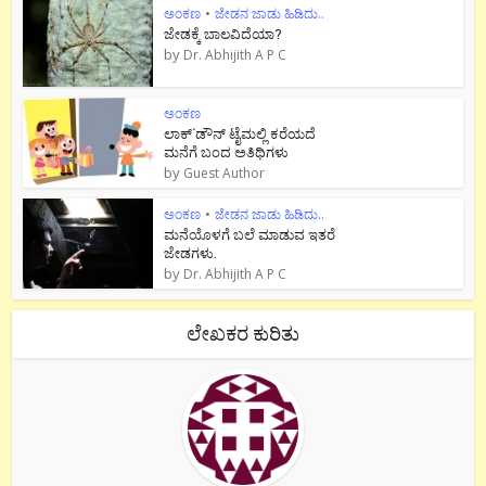
ಅಂಕಣ
•
ಜೇಡನ ಜಾಡು ಹಿಡಿದು..
ಜೇಡಕ್ಕೆ ಬಾಲವಿದೆಯಾ?
by
Dr. Abhijith A P C
ಅಂಕಣ
ಲಾಕ್`ಡೌನ್ ಟೈಮಲ್ಲಿ ಕರೆಯದೆ
ಮನೆಗೆ ಬಂದ ಅತಿಥಿಗಳು
by
Guest Author
ಅಂಕಣ
•
ಜೇಡನ ಜಾಡು ಹಿಡಿದು..
ಮನೆಯೊಳಗೆ ಬಲೆ ಮಾಡುವ ಇತರೆ
ಜೇಡಗಳು.
by
Dr. Abhijith A P C
ಲೇಖಕರ ಕುರಿತು