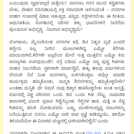
ಎಂಬುವುದು ಸ್ವಾರ್ಥವಲ್ಲದೆ ಮತ್ತೇನು?. ವಾಸಿಸಲು ಗಗನ ಚುಂಬಿ ಕಟ್ಟಡಗಳು
ಬೇಕು, ದೇಹದ ನರನಾಡಿಯಲ್ಲಿ ರಕ್ತ ಸರಾಗವಾಗಿ ಚಲಿಸುವಂತೆ – ನಗರಗಳ
ವಾಹನ ಸಂಚಾರಕ್ಕೆ ವಿಶಾಲ ಚತುಷ್ಪಥ, ಷಟ್ಪಥ, ರಸ್ತೆಗಳಿರಬೇಕು. ಈ ರೀತಿಯ
ಆಧುನಿಕತೆಯ ಸೊಗಡಿನಲ್ಲಿ ಪರಿಸರ ಶತ್ರು ಭಾವನೆಗಳಿಗೆ ನೀರೆರೆದು
ಪೋಷಿಸುವ ಅಭಿವೃದ್ಧಿ …ನಿಜವಾದ ಅಭಿವೃದ್ಧಿಯೆ?
ಬೆಂಗಳೂರು, ಮೈಸೂರಿನಂತ ನಗರಗಳ ಕಥೆ, ದಿನ ನಿತ್ಯದ ವ್ಯಥೆ ಎಂದರೆ
ತಪ್ಪೇನು ಇಲ್ಲ. ನೀರಿನ ಮೂಲಗಳಾಗಿದ್ದ ಎಷ್ಟೋ ಕೆರೆಗಳು
ಮಾಯವಾಗಿವೆ,ಕೆರೆಗಳೇ ಇಲ್ಲವೆಂದ ಮೇಲೆ ಸುತ್ತ ಮುತ್ತಲಿನ ಎಷ್ಟೋ ಕಿರು
ಅರಣ್ಯಗಳು ಉಳಿವುದುಂಟೆ?, ರಸ್ತೆ ಬದಿಯ ಎಷ್ಟೋ ಸಣ್ಣ ಪುಟ್ಟ ಗಿಡಗಳು
ವಾಹನ ನಿಲುಗಡೆಯ ಸ್ಥಳಗಳಾಗಿ ಮಾರ್ಪಟ್ಟಿವೆ, ಹತ್ತು ಹಲವು ವರ್ಷಗಳಿಂದ
ಬೇರೂರಿ ನೆಲೆ ನಿಂತ ಮರಗಳನ್ನು ಉಳಿಸಿಕೊಳ್ಳಲು ಚಿಪ್ಕೋ ಮಾದರಿ
ಕಾರ್ಯಕ್ರಮ ಹಮ್ಮಿಕೊಂಡು, ಜಾಗೃತ ಶಿಬಿರಗಳನ್ನು ಹಮ್ಮಿಕೊಳ್ಳಬೇಕೇ?
ಎಂತಹಾ ದುಸ್ಥಿತಿ!. ಛೇ ನಮಗೆ ನಾವು ಧಿಕ್ಕಾರ ಹಾಕಿಕೊಳ್ಳಬೇಕು ಅಂತ ಅನ್ಸತ್ತೆ.
ವರ್ಷದಲ್ಲಿ ವಿಶ್ವ ಪರಿಸರದ ಒಂದು ದಿನ ಒಂದು ಗಿಡ ನೆಟ್ಟು, ಸಾಮಾಜಿಕ
ತಾಣಗಳಲ್ಲಿ ಭರ್ಜರಿ ಪ್ರಚಾರ ಗಿಟ್ಟಿಸ್ಕೊಂಡು ಸೆಲ್ಫಿಗಳ ಹಾಕಿ, ಮತ್ತೆ ಆ ನೆಟ್ಟ
ಗಿಡವನ್ನು ತಿರುಗಿ ನೋಡುವವರು ಎಷ್ಟು ಮಂದಿ?ಉದ್ದುದ್ದ ಸಾಲುಗಳನ್ನು
ಬರೆಯುತ್ತಿರುವ ನನಗೂ ಎಷ್ಟೋ ಬಾರಿ ಪಾಪ ಪ್ರಜ್ಞೆ ಕಾಡಿದ್ದುಂಟು, ತಿಳಿದೋ
ತಿಳಿಯದೆಯೋ ಈ ವಿನಾಶದ ಯಜ್ಞದಲ್ಲಿ ಭಾಗಿಯಾಗಿಬಿಟ್ಟೆನೆ? ಎಂದು.
ನಗರಗಳಿಗೇ ಮೀಸಲಾಗಿದ್ದ ಈ ಅಭಿವೃದ್ಧಿ ಮಂತ್ರ
250-300
ಕಿ.ಮೀ ಪಕ್ಕದ