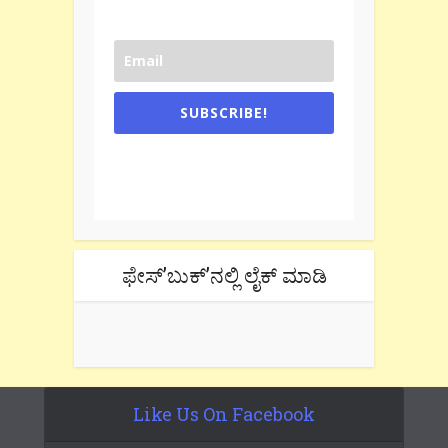
SUBSCRIBE!
One e-mail a week. We don't spam.
Don't forget to check the promotional
tab if you are using gmail.
ಫೇಸ್’ಬುಕ್’ನಲ್ಲಿ ಲೈಕ್ ಮಾಡಿ
Like Us On Facebook