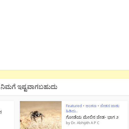
ನಿಮಗೆ ಇಷ್ಟವಾಗಬಹುದು
Featured
ಅಂಕಣ
ಜೇಡನ ಜಾಡು
•
•
ಹಿಡಿದು..
ನ
ಗೋಡೆಯ ಮೇಲಿನ ಜೇಡ- ಭಾಗ ೨
by
Dr. Abhijith A P C