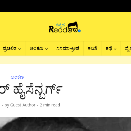
ಪ್ರಚಲಿತ
ಅಂಕಣ
ಸಿನಿಮಾ-ಕ್ರೀಡೆ
ಕವಿತೆ
ಕಥೆ
ವೈವ
ಅಂಕಣ
ರ್ ಹೈಸೆನ್ಬರ್ಗ್
6
by
Guest Author
2 min read