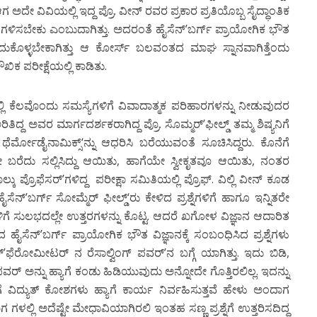
ಆಗ ಅದೇ ವಿವಿಯಲ್ಲಿ ಇದ್ದ ಪ್ರೊ. ವೀನ್ ರವರ ಪ್ರಕಾರ ಪ್ರತಿಯೊಬ್ಬ ಸೈದ್ಧಾಂತಿಕ
ೂ ಗಳಿಸಬೇಕು ಎಂಬುದಾಗಿತ್ತು. ಅದರಂತೆ ಹೈಸೆನ್’ಬರ್ಗ್ ಪ್ರಾಯೋಗಿಕ ಭೌತ
ಗೆದುಕೊಳ್ಳಬೇಕಾಗಿತ್ತು ಆ ಕೋರ್ಸ್ ಬಲವಂತದ ಮಾಘ ಸ್ನಾನವಾಗಿತ್ತೆಂದು
ಿಕ ಪರೀಕ್ಷೆಯಲ್ಲಿ ಕಾಡಿತು.
ಲ್ಲಿ ಕೆಲವೊಂದು ಸಮಸ್ಯೆಗಳಿಗೆ ವಿವಾದಾತ್ಮಕ ಪರಿಹಾರಗಳನ್ನು ನೀಡುವುದರ
ರಿತಿದ್ದ ಅವರ ಮಾರ್ಗದರ್ಶಕರಾಗಿದ್ದ ಪ್ರೊ. ಸೊಮ್ಮರ್’ಫೀಲ್ಡ್ ತಮ್ಮ ಶಿಷ್ಯನಿಗೆ
ೆರ್ಮೋಡೈನಾಮಿಕ್ಸ್‘ನ್ನು ಆಧರಿಸಿ ಬರೆಯುವಂತೆ ಸೂಚಿಸಿದ್ದರು. ಕೊನೆಗೆ
ೇ ಬರೆದು ಸಲ್ಲಿಸಿದ್ದು ಆಯಿತು, ಹಾಗೆಯೇ ಸ್ವೀಕೃತವೂ ಆಯಿತು, ನಂತರ
ಲ್ಕು ಪ್ರೊಫೆಸರ್’ಗಳಿದ್ದ ಪರೀಕ್ಷಾ ಸಮಿತಿಯಲ್ಲಿ ಪ್ರೊಫ್. ವಿಲ್ಲಿ ವೀನ್ ಕೂಡ
ನ್’ಬರ್ಗ್ ಸೋಮ್ಮೆರ್ ಫೀಲ್ಡ್‘ರು ಕೇಳಿದ ಪ್ರಶ್ನೆಗಳಿಗೆ ಹಾಗೂ ಇನ್ನಿತರೇ
ೆಗಳಿಗೆ ಸುಲಭದಲ್ಲೇ ಉತ್ತರಗಳನ್ನು ಕೊಟ್ಟ. ಆದರೆ ಖಗೋಳ ವಿಜ್ಞಾನ ಆದಾರಿತ
ಿದ ಹೈಸೆನ್’ಬರ್ಗ್ ಪ್ರಾಯೋಗಿಕ ಭೌತ ವಿಜ್ಞಾನಕ್ಕೆ ಸಂಬಂಧಿಸಿದ ಪ್ರಶ್ನೆಗಳು
’ಫೆರೋಮೀಟರ್ ನ ರೆಸಾಲ್ವಿಂಗ್ ಪವರ್’ನ ಬಗ್ಗೆ ಯಾಗಿತ್ತು. ಇದು ಬಿಡಿ,
ವರ್ ಅನ್ನು ಹ್ಯಾಗೆ ಕಂಡು ಹಿಡಿಯುವುದು ಅನ್ನೋದೇ ಗೊತ್ತಿರಲಿಲ್ಲ. ಇದನ್ನು
 ವಿದ್ಯುತ್ ಕೋಶಗಳು ಹ್ಯಾಗೆ ಕಾರ್ಯ ನಿರ್ವಹಿಸುತ್ತವೆ ಹೇಳು ಅಂದಾಗ
 ಗಳಲ್ಲಿ ಅದೆಷ್ಟೇ ಮೇಧಾವಿಯಾಗಿರಲಿ ಇಂತಹ ಸಣ್ಣ ಪ್ರಶ್ನೆಗೆ ಉತ್ತರಿಸದಿದ್ದ