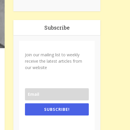
Subscribe
Join our mailing list to weekly
receive the latest articles from
our website
SUBSCRIBE!
One e-mail a week. We don't spam.
Don't forget to check the promotional
tab if you are using gmail.