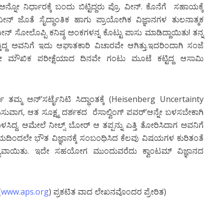
 ನಿರ್ಧಾರಕ್ಕೆ ಬಂದು ಬಿಟ್ಟಿದ್ದರು ಪ್ರೊ. ವೀನ್. ಕೊನೆಗೆ ಸಹಾಯಕ್ಕೆ
. ವೀನ್ ಜೊತೆ ಸೈದ್ಧಾಂತಿಕ ಹಾಗು ಪ್ರಾಯೋಗಿಕ ವಿಜ್ಞಾನಗಳ ತುಲನಾತ್ಮಕ
 ವೀನ್ ಸೋಲೊಪ್ಪಿ ಕನಿಷ್ಠ ಅಂಕಗಳನ್ನ ಕೊಟ್ಟು ಪಾಸು ಮಾಡಿದ್ದಾಯಿತು! ತನ್ನ
್ತಿದ್ದ ಅವನಿಗೆ ಇದು ಆಘಾತಕಾರಿ ವಿಚಾರವೇ ಆಗಿತ್ತು.ಇದರಿಂದಾಗಿ ಸಂಜೆ
ೇ ಮೌಖಿಕ ಪರೀಕ್ಷೆಯಾದ ದಿನವೇ ಗಂಟು ಮೂಟೆ ಕಟ್ಟಿದ್ದ ಆಸಾಮಿ
ಗ್ ತಮ್ಮ ಅನ್’ಸರ್ಟೈನಿಟಿ ಸಿದ್ಧಾಂತಕ್ಕೆ (Heisenberg Uncertainty
ುವಾಗ, ಆತ ಸೂಕ್ಷ್ಮ ದರ್ಶಕದ ರೆಸಾಲ್ವಿಂಗ್ ಪವರ್’ಆನ್ನೇ ಬಳಸಬೇಕಾಗಿ
ಸಿದ್ದ. ಆಮೇಲೆ ನೀಲ್ಸ್ ಬೋರ್ ಆ ತಪ್ಪನ್ನು ಎತ್ತಿ ತೋರಿಸಿದಾಗ ಅವನಿಗೆ
ದಿಂದಲೇ ಭೌತ ವಿಜ್ಞಾನಕ್ಕೆ ಸಂಬಂಧಿಸಿದ ಕೆಲವು ವಿಷಯಗಳ ಕುರಿತಂತೆ
ಾಧ್ಯವಾಯಿತು. ಇದೇ ಸಹಯೋಗ ಮುಂದುವರೆದು ಕ್ವಾಂಟಮ್ ವಿಜ್ಞಾನದ
(
www.aps.org
) ಪ್ರಕಟಿತ ವಾದ ಲೇಖನವೊಂದರ ಪ್ರೇರಿತ)