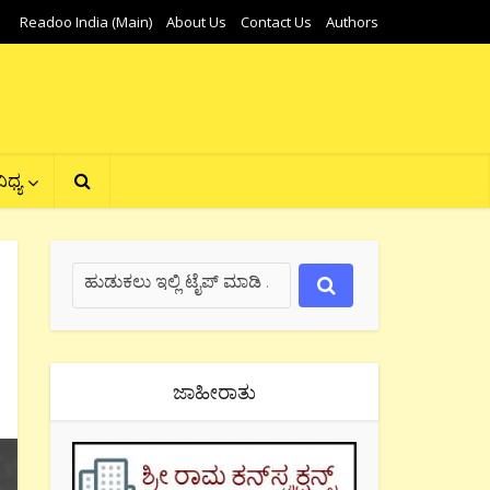
Readoo India (Main)
About Us
Contact Us
Authors
ಿಧ್ಯ
ಜಾಹೀರಾತು