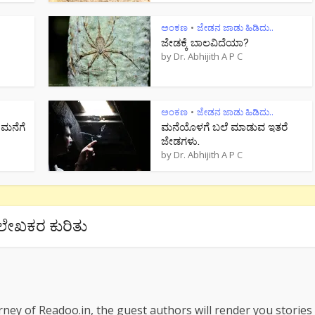
ಅಂಕಣ
ಜೇಡನ ಜಾಡು ಹಿಡಿದು..
•
ಜೇಡಕ್ಕೆ ಬಾಲವಿದೆಯಾ?
by
Dr. Abhijith A P C
ಅಂಕಣ
ಜೇಡನ ಜಾಡು ಹಿಡಿದು..
•
 ಮನೆಗೆ
ಮನೆಯೊಳಗೆ ಬಲೆ ಮಾಡುವ ಇತರೆ
ಜೇಡಗಳು.
by
Dr. Abhijith A P C
ಲೇಖಕರ ಕುರಿತು
rney of Readoo.in, the guest authors will render you stories