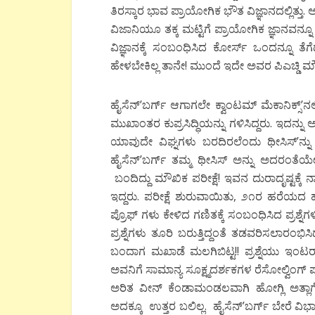
ತಿರಸ್ಕಾರ ಭಾವ ಪ್ರಾಯೋಗಿಕ ಭೌತ ವಿಜ್ಞಾನದಲ್ಲಿತ್ತು. 
ವಿಜಾನಿಯೂ ತಕ್ಕ ಮಟ್ಟಿಗೆ ಪ್ರಾಯೋಗಿಕ ಜ್ಞಾನವನ್ನ
ವಿಜ್ಞಾನಕ್ಕೆ ಸಂಬಂಧಿಸಿದ ಕೋರ್ಸ್ ಒಂದನ್ನೂ ತೆ
ಹೇಳಬೇಕಿಲ್ಲ ತಾನೇ! ಮುಂದೆ ಇದೇ ಅವರ ಪಿಎಚ್ಡಿ ಮೌಖ
ಹೈಸೆನ್’ಬರ್ಗ್ ಆಗಾಗಲೇ ಕ್ವಾಂಟಮ್ ಮೆಕಾನಿಕ್ಸ್’ನ
ಮುಖಾಂತರ ಕುಪ್ರಸಿದ್ಧಿಯನ್ನು ಗಳಿಸಿದ್ದರು. ಇದನ್ನು ಅ
ಯಾವುದೇ ವಿಘ್ನಗಳು ಬರದಿರಲೆಂದು ಥೀಸಿಸ್’ನ್ನು ಥ
ಹೈಸೆನ್’ಬರ್ಗ್ ತಮ್ಮ ಥೀಸಿಸ್ ಅನ್ನು ಅದರಂತೆಯ
ಬಂದಿದ್ದು ಮೌಖಿಕ ಪರೀಕ್ಷೆ! ಇವನ ದುರಾದೃಷ್ಟಕ್ಕೆ ನಾ
ಇದ್ದರು. ಪರೀಕ್ಷೆ ಶುರುವಾಯಿತು, ೨೧ರ ಹರೆಯದ ಹೈಸೆ
ಪ್ರೊಫ್ ಗಳು ಕೇಳಿದ ಗಣಿತಕ್ಕೆ ಸಂಬಂಧಿಸಿದ ಪ್ರಶ್ನ
ಪ್ರಶ್ನೆಗಳು ತೂರಿ ಬರುತ್ತಿದ್ದಂತೆ ತಡವರಿಸಲಾರಂಭಿಸ
ಬಂದಾಗ ಮಖಾಡೆ ಮಲಗಿಬಿಟ್ಟ!! ಪ್ರಶ್ನೆಯು ಇಂಟರ್
ಅವನಿಗೆ ಸಾಮಾನ್ಯ ಸೂಕ್ಷ್ಮದರ್ಶಕಗಳ ರೆಸೋಲ್ವಿಂಗ್ ಪ
ಅರಿತ ವೀನ್ ಕೆಂಡಾಮಂಡಲವಾಗಿ ಹೋಗ್ಲಿ ಅತ್ಲಾಗೆ
ಅದಕ್ಕೂ ಉತ್ತರ ಬಲಿಲ್ಲ. ಹೈಸೆನ್’ಬರ್ಗ್ ಬೇರೆ ವಿಭಾಗ