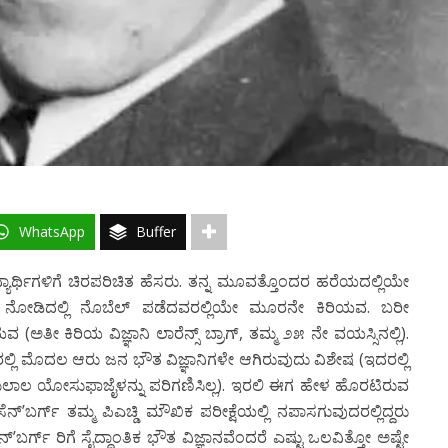
WhatsApp
Buffer
ದ್ಯಾರ್ಥಿಗಳಿಗೆ ಚಿರಪರಿಚಿತ ಹೆಸರು. ತನ್ನ ಮೂವತ್ತೊಂದರ ಹರೆಯದಲ್ಲಿಯೇ
 ನೋಡಿದಲ್ಲಿ ನೊಬೆಲ್ ಪಡೆದವರಲ್ಲಿಯೇ ಮೂರನೇ ಕಿರಿಯವ. ಬರೀ
(ಅತೀ ಕಿರಿಯ ವಿಜ್ಞಾನಿ ಲಾರೆನ್ಸ್ ಬ್ರಾಗ್, ತಮ್ಮ ೨೫ ನೇ ವಯಸ್ಸಿನಲ್ಲಿ).
ಲಿ ಮೊದಲ ಆರು ಜನ ಭೌತ ವಿಜ್ಞಾನಿಗಳೇ ಆಗಿರುವುದು ವಿಶೇಷ (ಇದರಲ್ಲಿ
 ಮಲಾಲ ಯೋಸುಫಾಜೈಳನ್ನು ಪರಿಗಣಿಸಿಲ್ಲ). ಇರಲಿ ಈಗ ಹೇಳ ಹೊರಟಿರುವ
ನ್’ಬರ್ಗ್ ತಮ್ಮ ಪಿಎಚ್ಡಿ ಮೌಖಿಕ ಪರೀಕ್ಷೆಯಲ್ಲಿ ನಪಾಸಗುವುದರಲ್ಲಿದ್ದರು
ಬರ್ಗ್ ರಿಗೆ ಸೈದ್ಧಾಂತಿಕ ಭೌತ ವಿಜ್ಞಾನವೆಂದರೆ ಎಷ್ಟು ಒಲವಿತ್ತೋ ಅಷ್ಟೇ