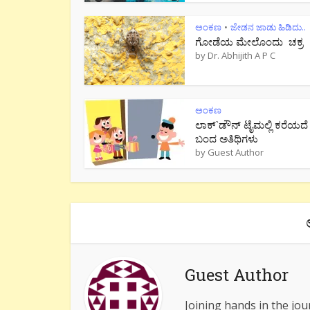
ಅಂಕಣ
ಜೇಡನ ಜಾಡು ಹಿಡಿದು..
•
ಗೋಡೆಯ ಮೇಲೊಂದು ಚಕ್ರ
by
Dr. Abhijith A P C
ಅಂಕಣ
ಲಾಕ್`ಡೌನ್ ಟೈಮಲ್ಲಿ ಕರೆಯದೆ
ಬಂದ ಅತಿಥಿಗಳು
by
Guest Author
Guest Author
Joining hands in the jou