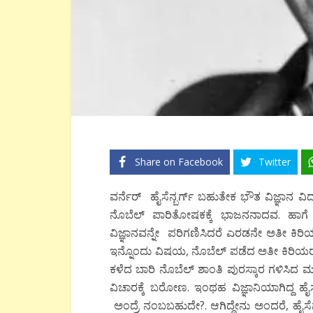
Share on Facebook
Twitter
ವರ್ನೆರ್
ಹೈಸೆನ್ಬರ್ಗ್ ಬಹುತೇಕ ಭೌತ ವಿಜ್ಞಾನ ವಿ
ನೊಬೆಲ್ ಪಾರಿತೋಷಕಕ್ಕೆ ಭಾಜನನಾದವ. ಹಾಗೆ
ವಿಜ್ಞಾನವನ್ನೇ ಪರಿಗಣಿಸಿದರೆ ಎರಡನೇ ಅತೀ ಕಿರಿಯವ 
ಇನ್ನೊಂದು ವಿಷಯ, ನೊಬೆಲ್ ಪಡೆದ ಅತೀ ಕಿರಿಯರಲ್
ಕಳೆದ ಬಾರಿ ನೊಬೆಲ್ ಶಾಂತಿ ಪುರಸ್ಕಾರ ಗಳಿಸಿದ
ವಿಚಾರಕ್ಕೆ ಬರೋಣ. ಇಂಥಹ ವಿಜ್ಞಾನಿಯಾಗಿದ್ದ ಹೈಸೆ
ಅಂದ್ರೆ ನಂಬಬಹುದೇ?. ಆಗಿದ್ದೇನು ಅಂದರೆ, ಹೈಸೆನ್’