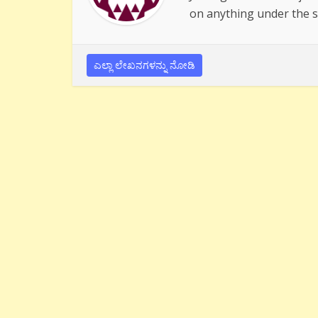
on anything under the s
ಎಲ್ಲಾ ಲೇಖನಗಳನ್ನು ನೋಡಿ