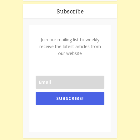
Subscribe
Join our mailing list to weekly
receive the latest articles from
our website
SUBSCRIBE!
One e-mail a week. We don't spam.
Don't forget to check the promotional
tab if you are using gmail.