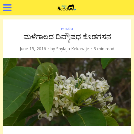
ಅಂಕಣ
ಮಳೆಗಾಲದ ದಿವ್ಯೌಷಧ ಕೊಡಗಸನ
June 15, 2016
by
Shylaja Kekanaje
3 min read