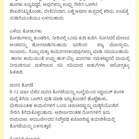
ಹೂಗಳು ಲಭ್ಯವಿದ್ದರೆ, ಅವುಗಳನ್ನು ಉಪ್ಪು ಸೇರಿಸಿ ಒಣಗಿಸಿ
ಶೇಖರಿಸಿಟ್ಟುಕೊಂಡು, ಬೇಕೆನಿಸಿದಾಗ, ಎಣ್ಣೆ ಅಥವಾ ತುಪ್ಪದಲ್ಲಿ ಕರಿದು, ಊಟಕ್ಕೆ
ಸಂಡಿಗೆಯಂತೆಯೂ ಬಳಸಬಹುದು.
ಎಳೆಯ ಕೋಡುಗಳು
ಕೋಡುಗಳನ್ನು ತುಂಡರಿಸಿ, ನೀರಿನಲ್ಲಿ ಒಂದು ಕುದಿ ಕುದಿಸಿ ಸೋಸಿದರೆ ಮೇಣದ
ಅಂಶವನ್ನು ಹೋಗಲಾಡಿಸಬಹುದು. ಇದರಿಂದ ಪಲ್ಯ, ಮೆಣಸ್ಕಾಯಿ,
ಸಾಂಬಾರು, ಗೊಜ್ಜು ಮತ್ತು ಕಾಯಿರಸಗಳಂಥವುಗಳನ್ನು ಮಾಡಿ ಸವಿಯಬಹುದು.
ಹಾಗಲ ಕಾಯಿಯಂತೆ ಉಪ್ಪು-ಹುಳಿ-ಬೆಲ್ಲ- ಖಾರಗಳು ಸಮಕಟ್ಟಾದರೆ ಬಾಯಲ್ಲಿ
ನೀರೂರಿಸುವ ಮಳೆಗಾಲದ ಸವಿ ಸವಿಯಾದ ಅಡುಗೆಗಳು ಆರೋಗ್ಯಕ್ಕೂ
ಹಿತಕಾರಿ.
ಮರದ ತೊಗಟೆ
8-12 ವರ್ಷ ಬೆಳೆದ ಮರದ ತೊಗಟೆಯನ್ನು ಜುಲೈಯಿ೦ದ ಸಪ್ಟಂಬರ್ ತಿ೦ಗಳ
ಮಧ್ಯೆ ತೆಗೆದು ಒಣಗಿಸಿ ಪುಡಿ ಮಾಡಿ ಇಟ್ಟುಕೊ೦ಡರೆ ಹೊಟ್ಟೆಹುಳು,
ಭೇದಿಯ೦ತಹ ಕಾಯಿಲೆಗಳಿಗೆ ಒ೦ದು ಚಮಚದಷ್ಟನ್ನು ಮಜ್ಜಿಗೆಯೊಂದಿಗೆ
ಸೇರಿಸಿ ತೆಗೆದುಕೊಳ್ಳಬಹುದು. ಅಜೀರ್ಣದ೦ತಹ ರೋಗಗಳಿಗೆ ಇದು
ರಾಮಬಾಣ. ಆಯುರ್ವೇದದ ಸಿದ್ಧೌಷಧಿ ಕುಟಜಾರಿಷ್ಟ ತಯಾರಿಕೆಯಲ್ಲಿ
ತೊಗಟೆಯನ್ನು ಬಳಸುತ್ತಾರೆ.
ಕೊಡಸಿಗೆ ಬೀಜಗಳು