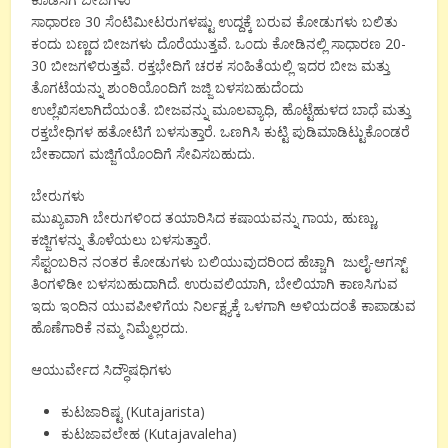
ಸಾಧಾರಣ 30 ಸೆ೦ಟಿಮೀಟರುಗಳಷ್ಟು ಉದ್ದಕ್ಕೆ ಬರುವ ಕೋಡುಗಳು ಬಲಿತು
ಕ೦ದು ಬಣ್ಣದ ಬೀಜಗಳು ದೊರೆಯುತ್ತವೆ. ಒ೦ದು ಕೋಡಿನಲ್ಲಿ ಸಾಧಾರಣ 20-
30 ಬೀಜಗಳಿರುತ್ತವೆ. ರಕ್ತಭೇದಿಗೆ ಚರಕ ಸ೦ಹಿತೆಯಲ್ಲಿ ಇದರ ಬೀಜ ಮತ್ತು
ತೊಗಟೆಯನ್ನು ಶು೦ಠಿಯೊ೦ದಿಗೆ ಜಜ್ಜಿ ಬಳಸಬಹುದೆ೦ದು
ಉಲ್ಲೆಖಿಸಲಾಗಿದೆಯ೦ತೆ. ಬೀಜವನ್ನು ಮೂಲವ್ಯಾಧಿ, ಹೊಟ್ಟೆಹುಳದ ಬಾಧೆ ಮತ್ತು
ರಕ್ತಬೇಧಿಗಳ ಹತೋಟಿಗೆ ಬಳಸುತ್ತಾರೆ. ಒಣಗಿಸಿ ಕುಟ್ಟಿ ಪುಡಿಮಾಡಿಟ್ಟುಕೊಂಡರೆ
ಬೇಕಾದಾಗ ಮಜ್ಜಿಗೆಯೊಂದಿಗೆ ಸೇವಿಸಬಹುದು.
ಬೇರುಗಳು
ಮುಖ್ಯವಾಗಿ ಬೇರುಗಳಿ೦ದ ತಯಾರಿಸಿದ ಕಷಾಯವನ್ನು ಗಾಯ, ಹುಣ್ಣು,
ಕಜ್ಜಿಗಳನ್ನು ತೊಳೆಯಲು ಬಳಸುತ್ತಾರೆ.
ಸೆಪ್ಟಂಬರಿನ ನಂತರ ಕೋಡುಗಳು ಬಲಿಯುವುದರಿಂದ ಹೆಚ್ಚಾಗಿ ಜುಲೈ-ಆಗಸ್ಟ್
ತಿಂಗಳಿಡೀ ಬಳಸಬಹುದಾಗಿದೆ. ಉರುವಲಿಯಾಗಿ, ಬೇಲಿಯಾಗಿ ಕಾಣಸಿಗುವ
ಇದು ಇಂದಿನ ಯುವಪೀಳಿಗೆಯ ನಿರ್ಲಕ್ಷ್ಯಕ್ಕೆ ಒಳಗಾಗಿ ಅಳಿಯದಂತೆ ಕಾಪಾಡುವ
ಹೊಣೆಗಾರಿಕೆ ನಮ್ಮ ನಿಮ್ಮೆಲ್ಲರದು.
ಆಯುರ್ವೇದ ಸಿದ್ಧೌಷಧಿಗಳು
ಕುಟಜಾರಿಷ್ಟ (Kutajarista)
ಕುಟಜಾವಲೇಹ (Kutajavaleha)