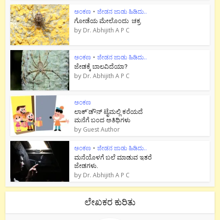
ಅಂಕಣ
•
ಜೇಡನ ಜಾಡು ಹಿಡಿದು..
ಗೋಡೆಯ ಮೇಲೊಂದು ಚಕ್ರ
by
Dr. Abhijith A P C
ಅಂಕಣ
•
ಜೇಡನ ಜಾಡು ಹಿಡಿದು..
ಜೇಡಕ್ಕೆ ಬಾಲವಿದೆಯಾ?
by
Dr. Abhijith A P C
ಅಂಕಣ
ಲಾಕ್`ಡೌನ್ ಟೈಮಲ್ಲಿ ಕರೆಯದೆ
ಮನೆಗೆ ಬಂದ ಅತಿಥಿಗಳು
by
Guest Author
ಅಂಕಣ
•
ಜೇಡನ ಜಾಡು ಹಿಡಿದು..
ಮನೆಯೊಳಗೆ ಬಲೆ ಮಾಡುವ ಇತರೆ
ಜೇಡಗಳು.
by
Dr. Abhijith A P C
ಲೇಖಕರ ಕುರಿತು