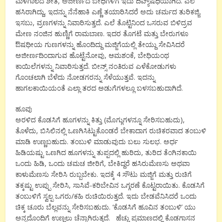
ಮಳೆಗಾಲದ ಶೀತ, ಅಜೀರ್ಣದ ಬೇಧಿಗಳಿಗೆ ಇದು ದಿವ್ಯೌಷಧಿಯಾಗಿದೆ. ಎಲೆ
ಹಸಿರಾಗಿದ್ದು, ಇದನ್ನು ನೆನೆಹಾಕಿ ಎಣ್ಣೆ ತಯಾರಿಸಿದರೆ ಅದು ಚರ್ಮದ ತುರಿಕಜ್ಜಿ,
ಇಸಬು, ವ್ರಣಗಳನ್ನು ನಿವಾರಿಸುತ್ತದೆ. ಎಲೆ ತೊಟ್ಟಿನಿಂದ ಒಸರುವ ಬಿಳಿದ್ರವ
ಮೇಣ ನಂಜಿನ ಹುಣ್ಣಿಗೆ ರಾಮಬಾಣ. ಇದರ ತೊಗಟೆ ಮತ್ತು ಬೇರುಗಳೂ
ಔಷಧೀಯ ಗುಣಗಳನ್ನು ಹೊಂದಿದ್ದು ಮಜ್ಜಿಗೆಯಲ್ಲಿ ತೇಯ್ದು ಸೇವಿಸಿದರೆ
ಅಜೀರ್ಣದಿಂದಾಗುವ ಹೊಟ್ಟೆನೋವು, ಆಮಶಂಕೆ, ಬೇಧಿಯಂಥ
ಕಾಯಿಲೆಗಳನ್ನು ನಿವಾರಿಸುತ್ತದೆ. ಬೀನ್ಸ್ ನಂತಿರುವ ಎಳೆಕೋಡುಗಳು
ಗೊಂಚಲಾಗಿ ಬೆಳೆದು ನೋಡಗರನ್ನು ಸೆಳೆಯುತ್ತವೆ. ಇದನ್ನು
ಹಾಗಲಕಾಯಿಯಂತೆ ಎಲ್ಲಾ ತರದ ಅಡುಗೆಗಳಲ್ಲೂ ಬಳಸಬಹುದಾಗಿದೆ.
ಹೂವು
ಅರಳಿದ ಕೊಡಸಿಗೆ ಹೂಗಳನ್ನು ಕಿತ್ತು (ಮೊಗ್ಗುಗಳನ್ನೂ ಸೇರಿಸಬಹುದು),
ತೊಳೆದು, ಬಿಸಿಲಿನಲ್ಲಿ ಒಣಗಿಸಿಟ್ಟುಕೊಂಡರೆ ಬೇಕಾದಾಗ ರುಚಿಕರವಾದ ತಂಬುಳಿ
ಮಾಡಿ ಉಣ್ಣಬಹುದು. ತಂಬುಳಿ ಮಾಡುವುದು ಬಲು ಸುಲಭ. ಅರ್ಧ
ಹಿಡಿಯಷ್ಟು ಒಣಗಿದ ಹೂಗಳನ್ನು ತುಪ್ಪದಲ್ಲಿ ಹುರಿದು, ತುರಿದ ತೆಂಗಿನಕಾಯಿ
ಒಂದು ಹಿಡಿ, ಒಂದು ಚಮಚ ಜೀರಿಗೆ, ಬೇಕಿದ್ದರೆ ಹಸಿರುಮೆಣಸು ಅಥವಾ
ಕಾಳುಮೆಣಸು ಸೇರಿಸಿ ರುಬ್ಬಬೇಕು. ಇದಕ್ಕೆ 4 ಸೌಟು ಮಜ್ಜಿಗೆ ಮತ್ತು ರುಚಿಗೆ
ತಕ್ಕಷ್ಟು ಉಪ್ಪು ಸೇರಿಸಿ, ಸಾಸಿವೆ-ಕರಿಬೇವಿನ ಒಗ್ಗರಣೆ ಕೊಟ್ಟರಾಯಿತು. ಕೊಡಸಿಗೆ
ತಂಬುಳಿಗೆ ಸ್ವಲ್ಪ ಒಗರು/ಕಹಿ ರುಚಿಯಿರುತ್ತದೆ. ಇದು ಬೇಡವೆನಿಸಿದರೆ ಒಂದು
ಚಿಕ್ಕ ಚೂರು ಬೆಲ್ಲವನ್ನು ಸೇರಿಸಬಹುದು. ‘ಕೊಡಸಿಗೆ ಹೂವಿನ ತಂಬುಳಿ’ ಯು
ಅನ್ನದೊಂದಿಗೆ ಉಣ್ಣಲು ಚೆನ್ನಾಗಿರುತ್ತದೆ. ಹೆಚ್ಚು ಪ್ರಮಾಣದಲ್ಲಿ ಕೊಡಗಾಸನ