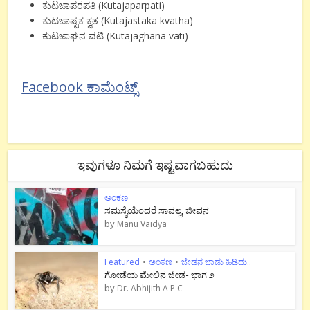
ಕುಟಜಾಪರಪತಿ (Kutajaparpati)
ಕುಟಜಾಷ್ಟಕ ಕ್ವತ (Kutajastaka kvatha)
ಕುಟಜಾಘನ ವಟಿ (Kutajaghana vati)
Facebook ಕಾಮೆಂಟ್ಸ್
ಇವುಗಳೂ ನಿಮಗೆ ಇಷ್ಟವಾಗಬಹುದು
ಅಂಕಣ
ಸಮಸ್ಯೆಯೆಂದರೆ ಸಾವಲ್ಲ, ಜೀವನ
by
Manu Vaidya
Featured
•
ಅಂಕಣ
•
ಜೇಡನ ಜಾಡು ಹಿಡಿದು..
ಗೋಡೆಯ ಮೇಲಿನ ಜೇಡ- ಭಾಗ ೨
by
Dr. Abhijith A P C