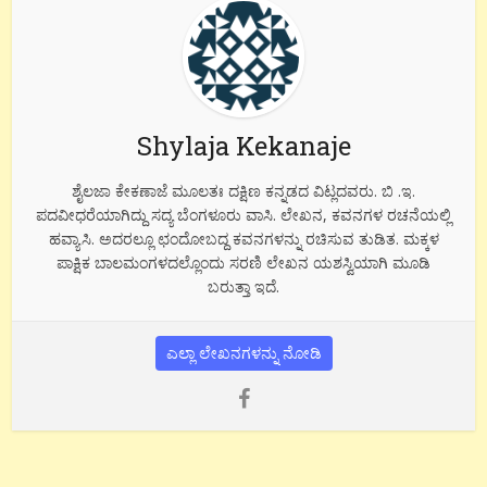
Shylaja Kekanaje
ಶೈಲಜಾ ಕೇಕಣಾಜೆ ಮೂಲತಃ ದಕ್ಷಿಣ ಕನ್ನಡದ ವಿಟ್ಲದವರು. ಬಿ .ಇ.
ಪದವೀಧರೆಯಾಗಿದ್ದು ಸದ್ಯ ಬೆಂಗಳೂರು ವಾಸಿ. ಲೇಖನ, ಕವನಗಳ ರಚನೆಯಲ್ಲಿ
ಹವ್ಯಾಸಿ. ಅದರಲ್ಲೂ ಛಂದೋಬದ್ದ ಕವನಗಳನ್ನು ರಚಿಸುವ ತುಡಿತ. ಮಕ್ಕಳ
ಪಾಕ್ಷಿಕ ಬಾಲಮಂಗಳದಲ್ಲೊಂದು ಸರಣಿ ಲೇಖನ ಯಶಸ್ವಿಯಾಗಿ ಮೂಡಿ
ಬರುತ್ತಾ ಇದೆ.
ಎಲ್ಲಾ ಲೇಖನಗಳನ್ನು ನೋಡಿ