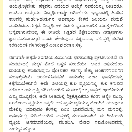
ಆಯ್ದುಕೊಳ್ಳಬೇಕು. ಹೆತ್ತವರು ವಿಷಯದ ಆಯ್ಕೆಗೆ ಸಲಹೆಯನ್ನು ನೀಡಿದರೂ,
ಅಂತಿಮ ಆಯ್ಕೆಯು ವಿದ್ಯಾರ್ಥಿಗಳದ್ದೇ ಆಗಿರಬೇಕು. ಇಲ್ಲವಾದಲ್ಲಿ ಹಿಂದಿನ
ಕಾಲದಲ್ಲಿ ಹುಡುಗಿ-ಹುಡುಗನ ಅಭಿಪ್ರಾಯ ಕೇಳದೆ ಹಿರಿಯರು ಮದುವೆ
ಮಾಡಿಸಿದಂತಾಗುತ್ತದೆ. ವಿದ್ಯಾರ್ಥಿಗಳ ಬದುಕು ಸ್ವಯಂಚಾಲಿತ ಯಂತ್ರಗಳಿಗಿಂತ
ಭಿನ್ನವಾಗಿರುವುದಿಲ್ಲ. ಈ ರೀತಿಯ ಒತ್ತಡದ ಶಿಕ್ಷಣದಿಂದಾಗಿ ವಿದ್ಯಾರ್ಥಿಗಳು
ಜ್ಞಾನವಂತರಾಗುತ್ತಾರೆ ಎಂದು ಹೇಳುವುದು ಕಷ್ಟವಾದೂ, ಸರ್ಕಸ್ನಲ್ಲಿ ಪಳಗಿದ
ಕರಡಿಯಂತೆ ಪಳಗಿರುತ್ತಾರೆ ಎಂಬುವುದಂತೂ ಸತ್ಯ.
ಈಗಾಗಲೇ ಹತ್ತನೇ ತರಗತಿಯ,ಪಿಯುಸಿಯ ಫಲಿತಾಂಶವು ಪ್ರಕಟಗೊಂಡಿದೆ. ಈ
ಸಂದರ್ಭದಲ್ಲಿ ಮಕ್ಕಳ ಮೇಲೆ ಒತ್ತಡ ಹೇರದೆಯೇ, ಅವರ ಅಭಿರುಚಿಯ
ದಾರಿಯಲ್ಲಿ ಕಳುಹಿಸುವುದು ಪೋಷಕರ ಕರ್ತವ್ಯ. ಹೆಚ್ಚು ಅಂಕಗಳಿಸಿದವನಿಗೆ
ಸಯನ್ಸ್;ಕಡಿಮೆ ಅಂಕಗಳಿಸಿದವನಿಗೆ ಕಾಮರ್ಸ್; ಎಂಬ ಭಾವನೆಯನ್ನು
ಕಿತ್ತೆಸೆಯಬೇಕಾಗಿದೆ. ಅದೇ ರೀತಿಯಲ್ಲಿ ಕುಲ ವೃತ್ತಿಯನ್ನೂ, ಕುಲ ಕಸುಬಿನ
ಕಡೆಗೂ ಒಂದು ದೃಷ್ಟಿ ಹರಿಸಬೇಕಾಗಿದೆ. ಈ ದೇಶಕ್ಕೆ ಒಬ್ಬ ಡಾಕ್ಟರ್, ಇಂಜಿನಿಯರ್
ಎಷ್ಟು ಮುಖ್ಯವೋ, ಅದೇ ರೀತಿಯಲ್ಲಿ ಶಿಕ್ಷಕ,ಕೃಷಿಕನೂ ಕೂಡಾ ಅಷ್ಟೇ ಮುಖ್ಯ.
ಒಂದೊಂದು ವೃತ್ತಿಯೂ ತನ್ನದೇ ಆದ ಪ್ರಾಮುಖ್ಯತೆಯನ್ನ ಹೊಂದಿದೆ. ಯಾವುದೂ
ಮೇಲಿಲ್ಲ; ಯಾವುದೂ ಕೆಳಗಲ್ಲ; ಎಂಬ ಭಾವನೆಯನ್ನು ಮನ ಮನದಲ್ಲಿ,
ಜನಜನರಲ್ಲಿ ಬೆಳೆಸಬೇಕಾಗಿದೆ; ಮಕ್ಕಳಲ್ಲಿ ತುಂಬಬೇಕಾಗಿದೆ. ಈ ರೀತಿಯಾಗಿ
ವೃತ್ತಿಯ ಅಸಮಾನತೆಯನ್ನು ಪರಿಹರಿಸಿ, ದೇಶದ ಸಮತೋಲನವನ್ನು
ಕಾಯ್ದುಕೊಳ್ಳೋಣ….