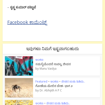
–
ಕೃಷ್ಣ ಕುಮಾರ್ ಪಟ್ಟಾಜೆ
Facebook ಕಾಮೆಂಟ್ಸ್
ಇವುಗಳೂ ನಿಮಗೆ ಇಷ್ಟವಾಗಬಹುದು
ಅಂಕಣ
ಸಮಸ್ಯೆಯೆಂದರೆ ಸಾವಲ್ಲ, ಜೀವನ
by
Manu Vaidya
Featured
•
ಅಂಕಣ
•
ಜೇಡನ ಜಾಡು ಹಿಡಿದು..
ಗೋಡೆಯ ಮೇಲಿನ ಜೇಡ- ಭಾಗ ೨
by
Dr. Abhijith A P C
ಅಂಕಣ
•
ಜೇಡನ ಜಾಡು ಹಿಡಿದು..