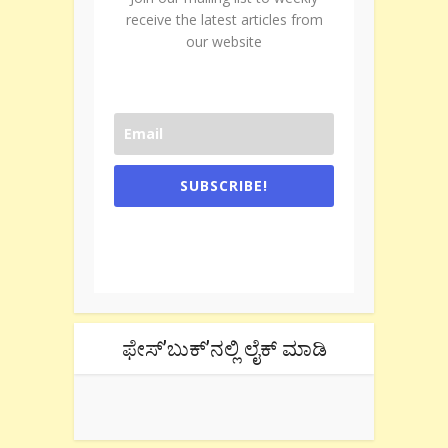
receive the latest articles from
our website
SUBSCRIBE!
One e-mail a week. We don't spam.
Don't forget to check the promotional
tab if you are using gmail.
ಫೇಸ್’ಬುಕ್’ನಲ್ಲಿ ಲೈಕ್ ಮಾಡಿ