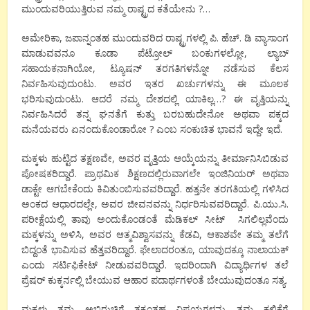
ಮುಂದುವರಿಯುತ್ತಿರುವ ನಮ್ಮ ರಾಷ್ಟ್ರದ ಕತೆಯೇನು ?…
ಅಮೇರಿಕಾ, ಜಪಾನ್ನಂತಹ ಮುಂದುವರಿದ ರಾಷ್ಟ್ರಗಳಲ್ಲಿ ಪಿ. ಹೆಚ್. ಡಿ ವ್ಯಾಸಾಂಗ
ಮಾಡುವವನೂ ಕೂಡಾ ಪೆಟ್ರೋಲ್ ಬಂಕುಗಳಲ್ಲೋ, ಲ್ಯಾಬ್
ಸಹಾಯಕನಾಗಿಯೋ, ಟ್ಯೂಷನ್ ತರಗತಿಗಳನ್ನೋ ನಡೆಸುವ ಕೆಲಸ
ನಿರ್ವಹಿಸುವುದುಂಟು. ಅವರ ಇತರ ಖರ್ಚುಗಳನ್ನು ಈ ಮೂಲಕ
ಭರಿಸುವುದುಂಟು. ಆದರೆ ನಮ್ಮ ದೇಶದಲ್ಲಿ ಯಾಕಿಲ್ಲ…? ಈ ವೃತ್ತಿಯನ್ನು
ನಿರ್ವಹಿಸಿದರೆ ತನ್ನ ಘನತೆಗೆ ಕುತ್ತು ಬರಬಹುದೇನೋ ಅಥವಾ ಪಕ್ಕದ
ಮನೆಯವರು ಏನಂದುಕೊಂಡಾರೋ ? ಎಂಬ ಸಂಕುಚಿತ ಭಾವನೆ ಇದ್ದೇ ಇದೆ.
ಮಕ್ಕಳು ಹುಟ್ಟಿದ ತಕ್ಷಣವೇ, ಅವರ ವೃತ್ತಿಯ ಆಯ್ಕೆಯನ್ನು ತೀರ್ಮಾನಿಸಿಬಿಡುವ
ಪೋಷಕರಿದ್ದಾರೆ. ಪ್ರಾಥಮಿಕ ಶಿಕ್ಷಣದಲ್ಲಿರುವಾಗಲೇ ಇಂಜಿನಿಯರ್ ಅಥವಾ
ಡಾಕ್ಟೇ ಆಗಬೇಕೆಂದು ಕಿವಿತುಂಬಿಸುವವರಿದ್ದಾರೆ. ಹತ್ತನೇ ತರಗತಿಯಲ್ಲಿ ಗಳಿಸಿದ
ಅಂಕದ ಆಧಾರದಲ್ಲೇ, ಅವರ ಜೀವನವನ್ನು ನಿರ್ಧರಿಸುವವರಿದ್ದಾರೆ. ಪಿ.ಯು.ಸಿ.
ಪರೀಕ್ಷೆಯಲ್ಲಿ ತಾವು ಅಂದುಕೊಂಡಂತೆ ಮೆಡಿಕಲ್ ಸೀಟ್ ಸಿಗಲಿಲ್ಲವೆಂದು
ಮಕ್ಕಳನ್ನು ಅಳಿಸಿ, ಅವರ ಆತ್ಮವಿಶ್ವಾಸವನ್ನು ಕೆಡವಿ, ಆಕಾಶವೇ ತಮ್ಮ ತಲೆಗೆ
ಬಿದ್ದಂತೆ ಭಾವಿಸುವ ಹೆತ್ತವರಿದ್ದಾರೆ. ಫೇಲಾದರಂತೂ, ಯಾವುದಕ್ಕೂ ನಾಲಾಯಕ್
ಎಂದು ಸರ್ಟಿಫಿಕೇಟ್ ನೀಡುವವರಿದ್ದಾರೆ. ಇದರಿಂದಾಗಿ ವಿದ್ಯಾರ್ಧಿಗಳ ತಲೆ
ಪ್ರೆಷರ್ ಕುಕ್ಕರ್ನಲ್ಲಿ ಬೇಯುವ ಆಹಾರ ಪದಾರ್ಥಗಳಂತೆ ಬೇಯುವುದಂತೂ ಸತ್ಯ.
ಮಕ್ಕಳು ತಮ್ಮ ಅಭಿರುಚಿಗೆ ತಕ್ಕಂತಹ ವಿಷಯಗಳನ್ನು ತಮ್ಮ ಕಲಿಕೆಗೆ