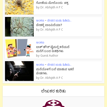
ಗೋಡೆಯ ಮೇಲೊಂದು ಚಕ್ರ
by
Dr. Abhijith A P C
ಅಂಕಣ
•
ಜೇಡನ ಜಾಡು ಹಿಡಿದು..
ಜೇಡಕ್ಕೆ ಬಾಲವಿದೆಯಾ?
by
Dr. Abhijith A P C
ಅಂಕಣ
ಲಾಕ್`ಡೌನ್ ಟೈಮಲ್ಲಿ ಕರೆಯದೆ
ಮನೆಗೆ ಬಂದ ಅತಿಥಿಗಳು
by
Guest Author
ಅಂಕಣ
•
ಜೇಡನ ಜಾಡು ಹಿಡಿದು..
ಮನೆಯೊಳಗೆ ಬಲೆ ಮಾಡುವ ಇತರೆ
ಜೇಡಗಳು.
by
Dr. Abhijith A P C
ಲೇಖಕರ ಕುರಿತು