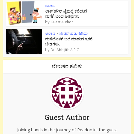
ಅಂಕಣ
ಲಾಕ್`ಡೌನ್ ಟೈಮಲ್ಲಿ ಕರೆಯದೆ
ಮನೆಗೆ ಬಂದ ಅತಿಥಿಗಳು
by
Guest Author
ಅಂಕಣ
•
ಜೇಡನ ಜಾಡು ಹಿಡಿದು..
ಮನೆಯೊಳಗೆ ಬಲೆ ಮಾಡುವ ಇತರೆ
ಜೇಡಗಳು.
by
Dr. Abhijith A P C
ಲೇಖಕರ ಕುರಿತು
Guest Author
Joining hands in the journey of Readoo.in, the guest