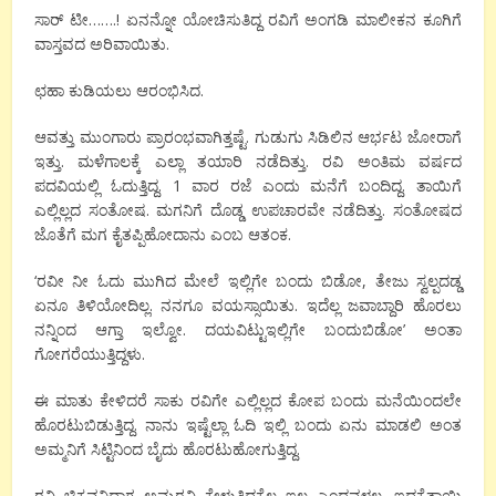
ಸಾರ್ ಟೀ…….! ಏನನ್ನೋ ಯೋಚಿಸುತಿದ್ದ ರವಿಗೆ ಅಂಗಡಿ ಮಾಲೀಕನ ಕೂಗಿಗೆ
ವಾಸ್ತವದ ಅರಿವಾಯಿತು.
ಛಹಾ ಕುಡಿಯಲು ಆರಂಭಿಸಿದ.
ಆವತ್ತು ಮುಂಗಾರು ಪ್ರಾರಂಭವಾಗಿತ್ತಷ್ಟೆ. ಗುಡುಗು ಸಿಡಿಲಿನ ಆರ್ಭಟ ಜೋರಾಗೆ
ಇತ್ತು. ಮಳೆಗಾಲಕ್ಕೆ ಎಲ್ಲಾ ತಯಾರಿ ನಡೆದಿತ್ತು. ರವಿ ಅಂತಿಮ ವರ್ಷದ
ಪದವಿಯಲ್ಲಿ ಓದುತ್ತಿದ್ದ. 1 ವಾರ ರಜೆ ಎಂದು ಮನೆಗೆ ಬಂದಿದ್ದ. ತಾಯಿಗೆ
ಎಲ್ಲಿಲ್ಲದ ಸಂತೋಷ. ಮಗನಿಗೆ ದೊಡ್ಡ ಉಪಚಾರವೇ ನಡೆದಿತ್ತು. ಸಂತೋಷದ
ಜೊತೆಗೆ ಮಗ ಕೈತಪ್ಪಿಹೋದಾನು ಎಂಬ ಆತಂಕ.
‘ರವೀ ನೀ ಓದು ಮುಗಿದ ಮೇಲೆ ಇಲ್ಲಿಗೇ ಬಂದು ಬಿಡೋ, ತೇಜು ಸ್ವಲ್ಪದಡ್ಡ
ಏನೂ ತಿಳಿಯೋದಿಲ್ಲ. ನನಗೂ ವಯಸ್ಸಾಯಿತು. ಇದೆಲ್ಲ ಜವಾಬ್ದಾರಿ ಹೊರಲು
ನನ್ನಿಂದ ಆಗ್ತಾ ಇಲ್ವೋ. ದಯವಿಟ್ಟುಇಲ್ಲಿಗೇ ಬಂದುಬಿಡೋ’ ಅಂತಾ
ಗೋಗರೆಯುತ್ತಿದ್ದಳು.
ಈ ಮಾತು ಕೇಳಿದರೆ ಸಾಕು ರವಿಗೇ ಎಲ್ಲಿಲ್ಲದ ಕೋಪ ಬಂದು ಮನೆಯಿಂದಲೇ
ಹೊರಟುಬಿಡುತ್ತಿದ್ದ. ನಾನು ಇಷ್ಟೆಲ್ಲಾ ಓದಿ ಇಲ್ಲಿ ಬಂದು ಏನು ಮಾಡಲಿ ಅಂತ
ಅಮ್ಮನಿಗೆ ಸಿಟ್ಟಿನಿಂದ ಬೈದು ಹೊರಟುಹೋಗುತ್ತಿದ್ದ.
ರವಿ ಚಿಕ್ಕವನಿದ್ದಾಗ ಅಮ್ಮರವಿ ಕೇಳುತ್ತಿದ್ದಕ್ಕೆಲ್ಲ ಇಲ್ಲ ಎಂದವಳಲ್ಲ. ಇದಕ್ಕೆತಾಯಿ