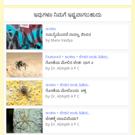
ಇವುಗಳೂ ನಿಮಗೆ ಇಷ್ಟವಾಗಬಹುದು
ಅಂಕಣ
ಸಮಸ್ಯೆಯೆಂದರೆ ಸಾವಲ್ಲ, ಜೀವನ
by
Manu Vaidya
Featured
•
ಅಂಕಣ
•
ಜೇಡನ ಜಾಡು ಹಿಡಿದು..
ಗೋಡೆಯ ಮೇಲಿನ ಜೇಡ- ಭಾಗ ೨
by
Dr. Abhijith A P C
ಅಂಕಣ
•
ಜೇಡನ ಜಾಡು ಹಿಡಿದು..
ಗೋಡೆಯ ಮೇಲೊಂದು ಚಕ್ರ
by
Dr. Abhijith A P C
ಅಂಕಣ
•
ಜೇಡನ ಜಾಡು ಹಿಡಿದು..
ಜೇಡಕ್ಕೆ ಬಾಲವಿದೆಯಾ?
by
Dr. Abhijith A P C