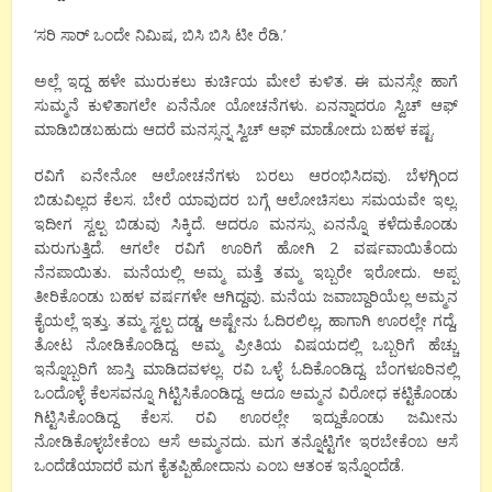
‘ಸರಿ ಸಾರ್ ಒಂದೇ ನಿಮಿಷ, ಬಿಸಿ ಬಿಸಿ ಟೀ ರೆಡಿ.’
ಅಲ್ಲೆ ಇದ್ದ ಹಳೇ ಮುರುಕಲು ಕುರ್ಚಿಯ ಮೇಲೆ ಕುಳಿತ. ಈ ಮನಸ್ಸೇ ಹಾಗೆ
ಸುಮ್ಮನೆ ಕುಳಿತಾಗಲೇ ಏನೆನೋ ಯೋಚನೆಗಳು. ಏನನ್ನಾದರೂ ಸ್ವಿಚ್ ಆಫ್
ಮಾಡಿಬಿಡಬಹುದು ಆದರೆ ಮನಸ್ಸನ್ನ ಸ್ವಿಚ್ ಆಫ್ ಮಾಡೋದು ಬಹಳ ಕಷ್ಟ.
ರವಿಗೆ ಏನೇನೋ ಆಲೋಚನೆಗಳು ಬರಲು ಆರಂಭಿಸಿದವು. ಬೆಳಗ್ಗಿಂದ
ಬಿಡುವಿಲ್ಲದ ಕೆಲಸ. ಬೇರೆ ಯಾವುದರ ಬಗ್ಗೆ ಆಲೋಚಿಸಲು ಸಮಯವೇ ಇಲ್ಲ.
ಇದೀಗ ಸ್ವಲ್ಪ ಬಿಡುವು ಸಿಕ್ಕಿದೆ. ಆದರೂ ಮನಸ್ಸು ಏನನ್ನೊ ಕಳೆದುಕೊಂಡು
ಮರುಗುತ್ತಿದೆ. ಆಗಲೇ ರವಿಗೆ ಊರಿಗೆ ಹೋಗಿ 2 ವರ್ಷವಾಯಿತೆಂದು
ನೆನಪಾಯಿತು. ಮನೆಯಲ್ಲಿ ಅಮ್ಮ ಮತ್ತೆ ತಮ್ಮ ಇಬ್ಬರೇ ಇರೋದು. ಅಪ್ಪ
ತೀರಿಕೊಂಡು ಬಹಳ ವರ್ಷಗಳೇ ಆಗಿದ್ದವು. ಮನೆಯ ಜವಾಬ್ದಾರಿಯೆಲ್ಲ ಅಮ್ಮನ
ಕೈಯಲ್ಲೆ ಇತ್ತು. ತಮ್ಮ ಸ್ವಲ್ಪ ದಡ್ಡ, ಅಷ್ಟೇನು ಓದಿರಲಿಲ್ಲ, ಹಾಗಾಗಿ ಊರಲ್ಲೇ ಗದ್ದೆ,
ತೋಟ ನೋಡಿಕೊಂಡಿದ್ದ. ಅಮ್ಮ ಪ್ರೀತಿಯ ವಿಷಯದಲ್ಲಿ ಒಬ್ಬರಿಗೆ ಹೆಚ್ಚು
ಇನ್ನೊಬ್ಬರಿಗೆ ಜಾಸ್ತಿ ಮಾಡಿದವಳಲ್ಲ. ರವಿ ಒಳ್ಳೆ ಓದಿಕೊಂಡಿದ್ದ. ಬೆಂಗಳೂರಿನಲ್ಲಿ
ಒಂದೊಳ್ಳೆ ಕೆಲಸವನ್ನೂ ಗಿಟ್ಟಿಸಿಕೊಂಡಿದ್ದ. ಅದೂ ಅಮ್ಮನ ವಿರೋಧ ಕಟ್ಟಿಕೊಂಡು
ಗಿಟ್ಟಿಸಿಕೊಂಡಿದ್ದ ಕೆಲಸ. ರವಿ ಊರಲ್ಲೇ ಇದ್ದುಕೊಂಡು ಜಮೀನು
ನೋಡಿಕೊಳ್ಳಬೇಕೆಂಬ ಆಸೆ ಅಮ್ಮನದು. ಮಗ ತನ್ನೊಟ್ಟಿಗೇ ಇರಬೇಕೆಂಬ ಆಸೆ
ಒಂದೆಡೆಯಾದರೆ ಮಗ ಕೈತಪ್ಪಿಹೋದಾನು ಎಂಬ ಆತಂಕ ಇನ್ನೊಂದೆಡೆ.