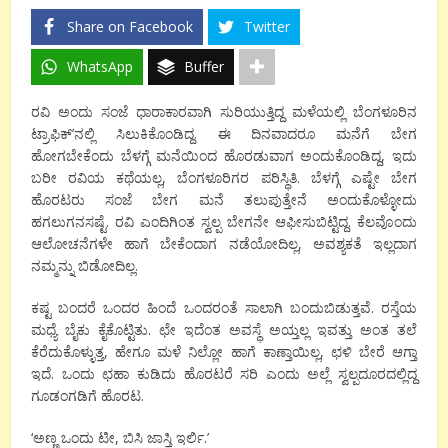
Share on Facebook
Twitter
WhatsApp
Buffer
ರವಿ ಅಂದು ಸಂಜೆ ಧಾರಾಕಾರವಾಗಿ ಸುರಿಯುತ್ತಿದ್ದ ಮಳೆಯಲ್ಲಿ ಬೆಂಗಳೂರಿನ
ಟ್ರಾಫಿಕ್’ನಲ್ಲಿ ಸಿಲುಕಿಕೊಂಡಿದ್ದ. ಈ ದಿನವಾದರೂ ಮನೆಗೆ ಬೇಗ
ಹೋಗಬೇಕೆಂದು ಬೆಳಗ್ಗೆ ಮನೆಯಿಂದ ಹೊರಡುವಾಗ ಅಂದುಕೊಂಡಿದ್ದ, ಇದು
ಬರೀ ರವಿಯ ಕಥೆಯಲ್ಲ, ಬೆಂಗಳೂರಿಗರ ಪರಿಸ್ಥಿತಿ. ಬೆಳಗ್ಗೆ ಎಷ್ಟೇ ಬೇಗ
ಹೊರಟರು ಸಂಜೆ ಬೇಗ ಮನೆ ತಲುಪುತ್ತೇನೆ ಅಂದುಕೊಳ್ಳೋದು
ಹಗಲುಗನಸಷ್ಟೆ. ರವಿ ಎಂದಿಗಿಂತ ಸ್ವಲ್ಪ ಬೇಗನೇ ಆಫೀಸುಬಿಟ್ಟಿದ್ದ. ಕೆಲವೊಂದು
ಆಲೋಚನೆಗಳೇ ಹಾಗೆ ಬೇಕೆಂದಾಗ ನಡೆಯೋದಿಲ್ಲ, ಅವಶ್ಯಕತೆ ಇಲ್ಲದಾಗ
ನಮ್ಮನ್ನು ಬಿಡೋದಿಲ್ಲ.
ಕಷ್ಟ ಬಂದರೆ ಒಂದರ ಹಿಂದೆ ಒಂದರಂತೆ ಸಾಲಾಗಿ ಬಂದುಬಿಡುತ್ತವೆ. ರಸ್ತೆಯ
ಮಧ್ಯೆ ಬೈಕು ಕೈಕೊಟ್ಟಿತು. ಛೇ ಇದೆಂತ ಅವಸ್ಥೆ ಅಯ್ತಲ್ಲ ಇವತ್ತು ಅಂತ ತಲೆ
ಕೆರೆದುಕೊಳ್ಳುತ್ತ, ಹೇಗೂ ಮಳೆ ನಿಲ್ಲೋ ಹಾಗೆ ಕಾಣ್ತಾಯಿಲ್ಲ, ಛಳಿ ಬೇರೆ ಆಗ್ತಾ
ಇದೆ. ಒಂದು ಛಹಾ ಕುಡಿದು ಹೊರಟರೆ ಸರಿ ಎಂದು ಅಲ್ಲೆ ಸ್ವಲ್ಪದೂರದಲ್ಲಿದ್ದ
ಗೂಡಂಗಡಿಗೆ ಹೊರಟ.
‘ಅಣ್ಣ ಒಂದು ಟೀ, ಬಿಸಿ ಜಾಸ್ತಿ ಇರ್ಲಿ.’