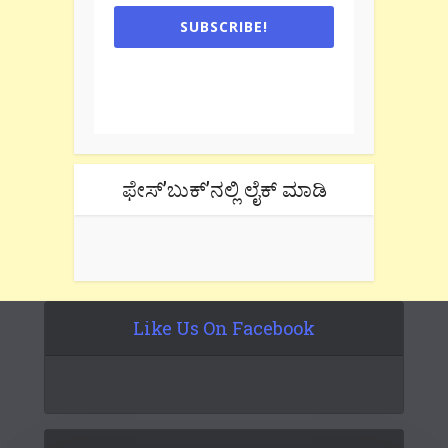
SUBSCRIBE!
One e-mail a week. We don't spam.
Don't forget to check the promotional
tab if you are using gmail.
ಫೇಸ್’ಬುಕ್’ನಲ್ಲಿ ಲೈಕ್ ಮಾಡಿ
Like Us On Facebook