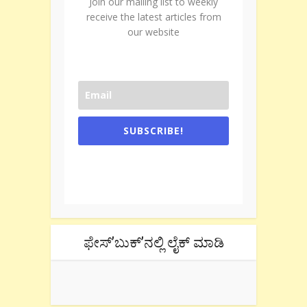
Join our mailing list to weekly
receive the latest articles from
our website
SUBSCRIBE!
One e-mail a week. We don't spam.
Don't forget to check the promotional
tab if you are using gmail.
ಫೇಸ್’ಬುಕ್’ನಲ್ಲಿ ಲೈಕ್ ಮಾಡಿ