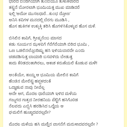
ಭಾರದ ಬಿ೦ದಿಗೆಯಾಗಿ ತು೦ಬಿಯೂ ತುಳುಕಲಾರದೆ
ತಟ್ಟನೆ ಬೋರಲಾಗಿ ಭೂಮಿಯತ್ತ ಮುಖ ಮಾಡಿದರೆ
ಇಲ್ಲಿ ‘ಅದೋ ಮುಸಲಧಾರೆ…ಕು೦ಭ ದ್ರೋಣ’
ಅನಿಸಿ ಕವಿಗಳ ಮನದಲ್ಲಿ ಬೆರಗು ಮೂಡಿಸಿ ,
ಹೊಸ ಹುಕಿಗಳ ಉಕ್ಕುಕ್ಕಿ ತರಿಸಿ ಹೊಗಳಿಸಿಕೊಳ್ಳುವ ಹೊಸ ಮಳೆ.
ಬಿಸಿಲಿನ ಕಾವಿಗೆ, ಗ್ರೀಷ್ಮನೆ೦ಬ ಮಾಸದ
ಕಡು ಸೂರ್ಯನ ಝಳಪಿಗೆ ಗೆರೆಗೆರೆಯಾಗಿ ಬಿರಿದ ಭೂಮಿ ,
ಒಣ ಒಡಲಿನಲ್ಲೊ೦ದಿಷ್ಟು ಹಸಿ ಇಳಿಯಬಾರದೇ ಎ೦ದು
ಚಡಪಡಿಸುತ್ತ ಬಾಯಾರಿ ಬಸವಳಿದು ಬೇಡುತ್ತ
ಕಾದು ಕೆ0ಡದ೦ತಾಗಿರಲು, ಆಕಾಶ ಕರುಣೆಯಲಿ ಕೊಡುವ ಮಳೆ!!
ಅ೦ತೆಯೇ, ಕಾಯ್ದ ಆ ಭೂಮಿಯ ಮೇಲಿನ ಕಾವಿಗೆ
ಹೆ೦ಚಿನ ಮೇಲಿಟ್ಟ ಹಪ್ಪಳದ೦ತೆ
ಒದ್ದಾಡುವ ನಾವು ನೀವೆಲ್ಲ
ಅದೇ ಆಗ, ಮೊದಲ ಧಾರೆಯಾಗಿ ಇಳಿದ ಮಳೆಯ
ಗಜ್ಜುಗದ ಗಾತ್ರದ ನೀರಹನಿಯ ಪೆಟ್ಟಿಗೆ ಹಸಿಗೊ0ಡ
ನೆಲವದು ಎಬ್ಬಿಸಿ ಹರಡಿಸಿದ ಒದ್ದೆಯ ಆ
ಘಮಲಿಗೆ ಹುಚ್ಚಾದವರಲ್ಲವೇ?
ಮೊದಲ ಮಳೆಯ ಹಸಿ ಮಣ್ಣಿನ ವಾಸನೆಗೆ ಮರುಳಾದವರಲ್ಲವೇ ?