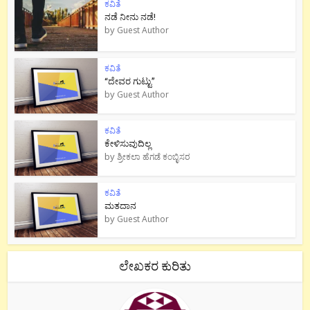
ಕವಿತೆ
ನಡೆ ನೀನು‌ ನಡೆ!
by
Guest Author
ಕವಿತೆ
“ದೇವರ ಗುಟ್ಟು”
by
Guest Author
ಕವಿತೆ
ಕೇಳಿಸುವುದಿಲ್ಲ
by
ಶ್ರೀಕಲಾ ಹೆಗಡೆ ಕಂಬ್ಳಿಸರ
ಕವಿತೆ
ಮತದಾನ
by
Guest Author
ಲೇಖಕರ ಕುರಿತು