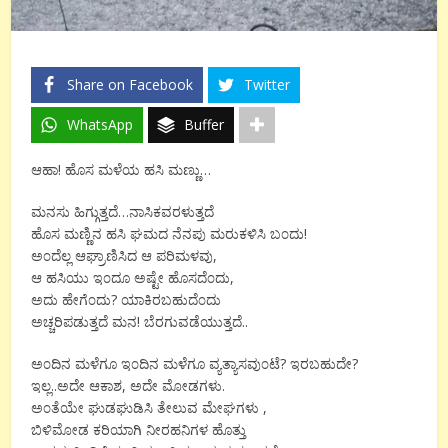
Share on Facebook
Twitter
WhatsApp
Buffer
ಆಹಾ! ಹೊಸ ಮಳೆಯ ಹಸಿ ಮಣ್ಣು…
ಮನಸು ಹಿಗ್ಗುತ್ತದೆ…ನಾಸಿಕವರಳುತ್ತದೆ
ಹೊಸ ಮಣ್ಣಿನ ಹಸಿ ಘಮದ ನೆನಪು ಮರುಕಳಿಸಿ ಬ೦ದು!
ಅ೦ದೆಲ್ಲ ಆಘ್ರಾಣಿಸಿದ ಆ ಪರಿಮಳವು,
ಆ ಹಸಿಯು ಇ೦ದೂ ಅಷ್ಟೇ ಹೊಸದೆ೦ದು,
ಅದು ಹೇಗೆ೦ದು? ಯಾಕಿರಬಹುದೆ೦ದು
ಅಚ್ಚರಿಪಡುತ್ತದೆ ಮನ! ಬೆರಗುವಡೆಯುತ್ತದೆ..
ಅ೦ದಿನ ಮಳೆಗೂ ಇ೦ದಿನ ಮಳೆಗೂ ವ್ಯತ್ಯಾಸವು೦ಟೆ? ಇರಬಹುದೇ?
ಇಲ್ಲ..ಅದೇ ಆಕಾಶ, ಅದೇ ಮೋಡಗಳು.
ಅ೦ತೆಯೇ ಘುಡಘುಡಿಸಿ ತೇಲುವ ಮೇಘಗಳು ,
ಬಿಳಿಮೋಡ ಕರಿಯಾಗಿ ನೀರಹನಿಗಳ ಹೊತ್ತು