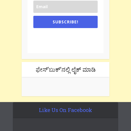
SUBSCRIBE!
One e-mail a week. We don't spam.
Don't forget to check the promotional
tab if you are using gmail.
ಫೇಸ್’ಬುಕ್’ನಲ್ಲಿ ಲೈಕ್ ಮಾಡಿ
Like Us On Facebook