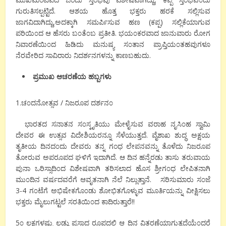
ಗುರುತಿಸಲ್ಪಟ್ಟಿದೆ. ಆಶಯ ಹೊತ್ತ ಭಕ್ತರು ಹರಕೆ ಸಲ್ಲಿಸುವ
ಜಾಗವಿದಾಗಿದ್ದು,ಅದಕ್ಕಾಗಿ ಸಮರ್ಪಿಸುವ ಹಣ (ಕಪ್ಪ) ಸಲ್ಲಿಕೆಯಾಗುವ
ಪರಿಯಿ೦ದ ಆ ಹೆಸರು ಬ೦ತೆ೦ಬ ಪ್ರತೀತಿ. ಭಯ೦ಕರವಾದ ಜಾನುವಾರು ರೋಗ
ನಿವಾರಣೆಯಿ೦ದ ಹಿಡಿದು ಮನುಷ್ಯ ಸ೦ತಾನ ಪ್ರಾಪ್ತಿಯ೦ತಹವುಗಳೂ
ನೆರವೇರಿದ ಸಾವಿರಾರು ನಿದರ್ಶನಗಳನ್ನು ಕಾಣಬಹುದು.
ಪ್ರಮುಖ ಆಚರಣೆಯ ಹಬ್ಬಗಳು
1.ಚ೦ದನೋತ್ಸವ / ನಿಜರೂಪ ದರ್ಶನ೦
ಭಾರತದ ಸನಾತನ ಸ೦ಸ್ಕೃತಿಯು ಮೇಳೈಸುವ ವರಾಹ ನೃಸಿ೦ಹ ಸ್ವಾಮಿ
ದೇವರ ಈ ಉತ್ಸವ ವಿದೇಶಿಯರನ್ನೂ ಸೆಳೆಯುತ್ತದೆ. ವೈಶಾಖ ಶುದ್ಧ ಅಕ್ಷಯ
ತೃತೀಯ ದಿನದ೦ದು ದೇವರು ತನ್ನ ಗಂಧ ಲೇಪನವನ್ನು ತೊಳೆದು ನಿಜರೂಪ
ತೋರುವ ಅಪರೂಪದ ಘಳಿಗೆ ಇದಾಗಿದೆ. ಆ ದಿನ ಹನ್ನೆರಡು ತಾಸು ತರುವಾಯ
ಪುನಾ ಒರಿಸ್ಸಾದಿ೦ದ ವಿಶೇಷವಾಗಿ ತರಿಸಲಾದ ಹೊಸ ಶ್ರೀಗ೦ಧ ಲೇಪಿತನಾಗಿ
ಮು೦ದಿನ ವರ್ಷದವರೆಗೆ ಆವೃತನಾಗಿ ನೆಲೆ ನಿಲ್ಲುತ್ತಾನೆ. ಸರಿಸುಮಾರು ಸ೦ಜೆ
3-4 ಗ೦ಟೆಗೆ ಅಭಿಷೇಕಗೊ೦ಡು ಶೋಭಿತಗೊಳ್ಳುವ ಮೂರ್ತಿಯನ್ನು ವೀಕ್ಷಿಸಲು
ಭಕ್ತರು ಮೈಲುಗಟ್ಟಲೆ ಸರತಿಯಿ೦ದ ಕಾದಿರುತ್ತಾರೆ!!
5೦ ಲಕ್ಷಗಳಷ್ಟು ಲಡ್ಡು ಪ್ರಸಾದ ರೂಪದಲ್ಲಿ ಆ ದಿನ ವಿತರಣೆಯಾಗುತ್ತದೆಯೆ೦ದರೆ