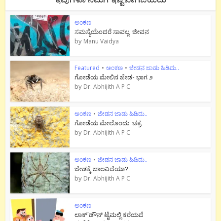
ಅಂಕಣ
ಸಮಸ್ಯೆಯೆಂದರೆ ಸಾವಲ್ಲ, ಜೀವನ
by
Manu Vaidya
Featured
•
ಅಂಕಣ
•
ಜೇಡನ ಜಾಡು ಹಿಡಿದು..
ಗೋಡೆಯ ಮೇಲಿನ ಜೇಡ- ಭಾಗ ೨
by
Dr. Abhijith A P C
ಅಂಕಣ
•
ಜೇಡನ ಜಾಡು ಹಿಡಿದು..
ಗೋಡೆಯ ಮೇಲೊಂದು ಚಕ್ರ
by
Dr. Abhijith A P C
ಅಂಕಣ
•
ಜೇಡನ ಜಾಡು ಹಿಡಿದು..
ಜೇಡಕ್ಕೆ ಬಾಲವಿದೆಯಾ?
by
Dr. Abhijith A P C
ಅಂಕಣ
ಲಾಕ್`ಡೌನ್ ಟೈಮಲ್ಲಿ ಕರೆಯದೆ