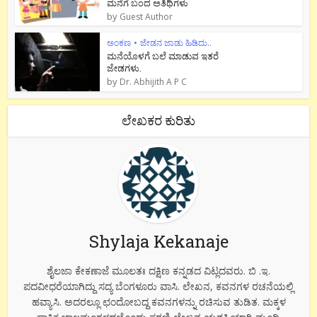
ಮನೆಗೆ ಬಂದ ಅತಿಥಿಗಳು
by
Guest Author
ಅಂಕಣ
•
ಜೇಡನ ಜಾಡು ಹಿಡಿದು..
ಮನೆಯೊಳಗೆ ಬಲೆ ಮಾಡುವ ಇತರೆ
ಜೇಡಗಳು.
by
Dr. Abhijith A P C
ಲೇಖಕರ ಕುರಿತು
Shylaja Kekanaje
ಶೈಲಜಾ ಕೇಕಣಾಜೆ ಮೂಲತಃ ದಕ್ಷಿಣ ಕನ್ನಡದ ವಿಟ್ಲದವರು. ಬಿ .ಇ.
ಪದವೀಧರೆಯಾಗಿದ್ದು ಸದ್ಯ ಬೆಂಗಳೂರು ವಾಸಿ. ಲೇಖನ, ಕವನಗಳ ರಚನೆಯಲ್ಲಿ
ಹವ್ಯಾಸಿ. ಅದರಲ್ಲೂ ಛಂದೋಬದ್ದ ಕವನಗಳನ್ನು ರಚಿಸುವ ತುಡಿತ. ಮಕ್ಕಳ