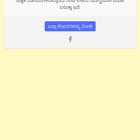
ಪಾಕ್ಷಿಕ ಬಾಲಮಂಗಳದಲ್ಲೊಂದು ಸರಣಿ ಲೇಖನ ಯಶಸ್ವಿಯಾಗಿ ಮೂಡಿ
ಬರುತ್ತಾ ಇದೆ.
ಎಲ್ಲಾ ಲೇಖನಗಳನ್ನು ನೋಡಿ