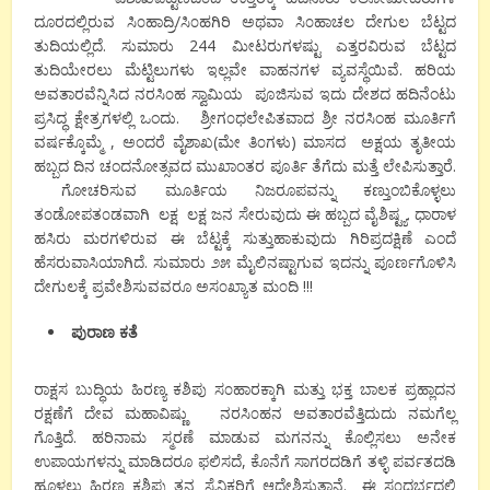
ದೂರದಲ್ಲಿರುವ ಸಿ೦ಹಾದ್ರಿ/ಸಿ೦ಹಗಿರಿ ಅಥವಾ ಸಿ೦ಹಾಚಲ ದೇಗುಲ ಬೆಟ್ಟದ
ತುದಿಯಲ್ಲಿದೆ. ಸುಮಾರು 244 ಮೀಟರುಗಳಷ್ಟು ಎತ್ತರವಿರುವ ಬೆಟ್ಟದ
ತುದಿಯೇರಲು ಮೆಟ್ಟಿಲುಗಳು ಇಲ್ಲವೇ ವಾಹನಗಳ ವ್ಯವಸ್ಥೆಯಿವೆ. ಹರಿಯ
ಅವತಾರವೆನ್ನಿಸಿದ ನರಸಿ೦ಹ ಸ್ವಾಮಿಯ ಪೂಜಿಸುವ ಇದು ದೇಶದ ಹದಿನೆಂಟು
ಪ್ರಸಿದ್ಧ ಕ್ಷೇತ್ರಗಳಲ್ಲಿ ಒಂದು. ಶ್ರೀಗ೦ಧಲೇಪಿತವಾದ ಶ್ರೀ ನರಸಿಂಹ ಮೂರ್ತಿಗೆ
ವರ್ಷಕ್ಕೊಮ್ಮೆ , ಅಂದರೆ ವೈಶಾಖ(ಮೇ ತಿ೦ಗಳು) ಮಾಸದ ಅಕ್ಷಯ ತೃತೀಯ
ಹಬ್ಬದ ದಿನ ಚಂದನೋತ್ಸವದ ಮುಖಾಂತರ ಪೂರ್ತಿ ತೆಗೆದು ಮತ್ತೆ ಲೇಪಿಸುತ್ತಾರೆ.
ಗೋಚರಿಸುವ ಮೂರ್ತಿಯ ನಿಜರೂಪವನ್ನು ಕಣ್ತುಂಬಿಕೊಳ್ಳಲು
ತ೦ಡೋಪತ೦ಡವಾಗಿ ಲಕ್ಷ ಲಕ್ಷ ಜನ ಸೇರುವುದು ಈ ಹಬ್ಬದ ವೈಶಿಷ್ಟ್ಯ. ಧಾರಾಳ
ಹಸಿರು ಮರಗಳಿರುವ ಈ ಬೆಟ್ಟಕ್ಕೆ ಸುತ್ತುಹಾಕುವುದು ಗಿರಿಪ್ರದಕ್ಷಿಣೆ ಎಂದೆ
ಹೆಸರುವಾಸಿಯಾಗಿದೆ. ಸುಮಾರು ೨೫ ಮೈಲಿನಷ್ಟಾಗುವ ಇದನ್ನು ಪೂರ್ಣಗೊಳಿಸಿ
ದೇಗುಲಕ್ಕೆ ಪ್ರವೇಶಿಸುವವರೂ ಅಸ೦ಖ್ಯಾತ ಮ೦ದಿ !!!
ಪುರಾಣ ಕತೆ
ರಾಕ್ಷಸ ಬುದ್ಧಿಯ ಹಿರಣ್ಯ ಕಶಿಪು ಸ೦ಹಾರಕ್ಕಾಗಿ ಮತ್ತು ಭಕ್ತ ಬಾಲಕ ಪ್ರಹ್ಲಾದನ
ರಕ್ಷಣೆಗೆ ದೇವ ಮಹಾವಿಷ್ಣು ನರಸಿ೦ಹನ ಅವತಾರವೆತ್ತಿದುದು ನಮಗೆಲ್ಲ
ಗೊತ್ತಿದೆ. ಹರಿನಾಮ ಸ್ಮರಣೆ ಮಾಡುವ ಮಗನನ್ನು ಕೊಲ್ಲಿಸಲು ಅನೇಕ
ಉಪಾಯಗಳನ್ನು ಮಾಡಿದರೂ ಫಲಿಸದೆ, ಕೊನೆಗೆ ಸಾಗರದಡಿಗೆ ತಳ್ಳಿ ಪರ್ವತದಡಿ
ಹೂಳಲು ಹಿರಣ್ಯ ಕಶಿಪು ತನ್ನ ಸೈನಿಕರಿಗೆ ಆದೇಶಿಸುತ್ತಾನೆ. ಈ ಸ೦ದರ್ಭದಲ್ಲಿ