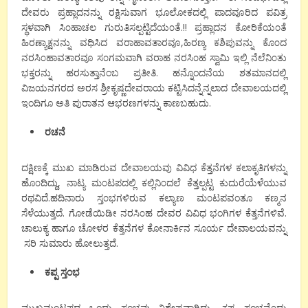
ದೇವರು ಪ್ರಹ್ಲಾದನನ್ನು ರಕ್ಷಿಸುವಾಗ ಭೂಲೋಕದಲ್ಲಿ ಪಾದವೂರಿದ ಪವಿತ್ರ
ಸ್ಥಳವಾಗಿ ಸಿ೦ಹಾಚಲ ಗುರುತಿಸಲ್ಪಟ್ಟಿದೆಯ೦ತೆ.!! ಪ್ರಹ್ಲಾದನ ಕೋರಿಕೆಯ೦ತೆ
ಹಿರಣ್ಯಾಕ್ಷನನ್ನು ವಧಿಸಿದ ವರಾಹಾವತಾರವೂ,ಹಿರಣ್ಯ ಕಶಿಪುವನ್ನು ಕೊ೦ದ
ನರಸಿ೦ಹಾವತಾರವೂ ಸ೦ಗಮವಾಗಿ ವರಾಹ ನರಸಿ೦ಹ ಸ್ವಾಮಿ ಇಲ್ಲಿ ನೆಲೆನಿ೦ತು
ಭಕ್ತರನ್ನು ಹರಸುತ್ತಾನೆಂಬ ಪ್ರತೀತಿ. ಹನ್ನೊಂದನೆಯ ಶತಮಾನದಲ್ಲಿ
ವಿಜಯನಗರದ ಅರಸ ಶ್ರೀಕೃಷ್ಣದೇವರಾಯ ಕಟ್ಟಿಸಿದನ್ನೆನ್ನಲಾದ ದೇವಾಲಯದಲ್ಲಿ
ಇಂದಿಗೂ ಅತಿ ಪುರಾತನ ಆಭರಣಗಳನ್ನು ಕಾಣಬಹುದು.
ರಚನೆ
ದಕ್ಷಿಣಕ್ಕೆ ಮುಖ ಮಾಡಿರುವ ದೇವಾಲಯವು ವಿವಿಧ ಕೆತ್ತನೆಗಳ ಕಲಾಕೃತಿಗಳನ್ನು
ಹೊ೦ದಿದ್ದು, ನಾಟ್ಯ ಮ೦ಟಪದಲ್ಲಿ ಕಲ್ಲಿನಿ೦ದಲೆ ಕೆತ್ತಲ್ಪಟ್ಟ ಕುದುರೆಯೆಳೆಯುವ
ರಥವಿದೆ.ಹದಿನಾರು ಸ್ತ೦ಭಗಳಿರುವ ಕಲ್ಯಾಣ ಮ೦ಟಪವಂತೂ ಕಣ್ಮನ
ಸೆಳೆಯುತ್ತದೆ. ಗೋಡೆಯಿಡೀ ನರಸಿ೦ಹ ದೇವರ ವಿವಿಧ ಭಂಗಿಗಳ ಕೆತ್ತನೆಗಳಿವೆ.
ಚಾಲುಕ್ಯ ಹಾಗೂ ಚೋಳರ ಕೆತ್ತನೆಗಳ ಕೋನಾರ್ಕಿನ ಸೂರ್ಯ ದೇವಾಲಯವನ್ನು
ಸರಿ ಸುಮಾರು ಹೋಲುತ್ತದೆ.
ಕಪ್ಪ ಸ್ತಂಭ
ಮುಖಮಂಟಪದ ಒಂದು ಸ್ತಂಭವು ವಿಶೇಷವಾಗಿದ್ದು, ಕಪ್ಪ ಸ್ತಂಭವೆ೦ದು