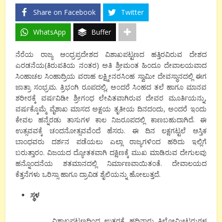
Share on Facebook
Twitter
WhatsApp
Buffer
ನೆರೆಯ ರಾಜ್ಯ ಆಂಧ್ರಪ್ರದೇಶದ ವಿಶಾಖಪಟ್ಟಣದ ಹತ್ತಿರವಿರುವ ದೇಶದ
ಎರಡನೆಯ(ತಿರುಪತಿಯ ನಂತರ) ಅತಿ ಶ್ರೀಮಂತ ಹಿಂದೂ ದೇವಾಲಯವಾದ
ಸಿಂಹಾಚಲ ಸಿಂಹಾದ್ರಿಯ ವರಾಹ ಲಕ್ಷ್ಮೀನರಸಿಂಹ ಸ್ವಾಮೀ ದೇವಸ್ಥಾನದಲ್ಲಿ ಈಗ
ಜಾತ್ರಾ ಸಂಭ್ರಮ. ತ್ರಿಭಂಗಿ ರೂಪದಲ್ಲಿ, ಅ೦ದರೆ ಸಿ೦ಹದ ತಲೆ ಹಾಗೂ ಮಾನವ
ಶರೀರಕ್ಕೆ ವರ್ಷವಿಡೀ ಶ್ರೀಗಂಧ ಲೇಪಿತವಾಗಿರುವ ದೇವರ ಮೂರ್ತಿಯನ್ನು,
ವರ್ಷಕ್ಕೊಮ್ಮೆ ವೈಶಾಖ ಮಾಸದ ಅಕ್ಷಯ ತೃತೀಯ ದಿನದಂದು, ಅಂದರೆ ಇಂದು
ಕೇವಲ ಹನ್ನೆರಡು ತಾಸುಗಳ ಕಾಲ ನಿಜರೂಪದಲ್ಲಿ ಕಾಣಬಹುದಾಗಿದೆ. ಈ
ಉತ್ಸವವಕ್ಕೆ ಚಂದನೋತ್ಸವವೆಂದೆ ಹೆಸರು. ಈ ದಿನ ಲಕ್ಷಗಟ್ಟಲೆ ಆಸ್ತಿಕ
ಬಾಂಧವರು ದರ್ಶನ ಪಡೆಯಲು ಎಲ್ಲಾ ರಾಜ್ಯಗಳಿಂದ ಹರಿದು ಇಲ್ಲಿಗೆ
ಬರುತ್ತಾರ೦. ವಿಜಯದ ದ್ಯೋತಕವಾಗಿ ದಕ್ಷಿಣಕ್ಕೆ ಮುಖ ಮಾಡಿರುವ ದೇಗುಲವು
ಹನ್ನೊಂದನೆಯ ಶತಮಾನದಲ್ಲಿ ನಿರ್ಮಾಣವಾಯಿತಂತೆ. ದೇವಾಲಯದ
ಕೆತ್ತನೆಗಳು ಒರಿಸ್ಸಾ ಹಾಗೂ ದ್ರಾವಿಡ ಶೈಲಿಯನ್ನು ಹೋಲುತ್ತದೆ.
ಸ್ಥಳ
ವಿಶಾಖಪಟ್ಟಣದಿ೦ದ ಉತ್ತರಕ್ಕೆ ಹದಿನಾರು ಕಿಲೋಮೀಟರುಗಳ