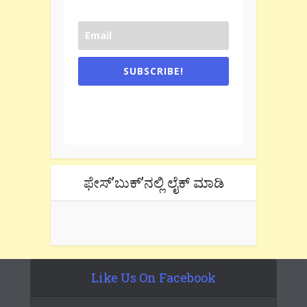
SUBSCRIBE!
One e-mail a week. We don't spam.
Don't forget to check the promotional
tab if you are using gmail.
ಫೇಸ್’ಬುಕ್’ನಲ್ಲಿ ಲೈಕ್ ಮಾಡಿ
Like Us On Facebook