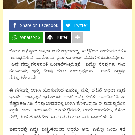
Share on Facebook
Twitter
WhatsApp
Buffer
ಜೀವನ ಅನ್ನೋದು ಅತ್ಯಂತ ಅಮೂಲ್ಯವಾದದ್ದು. ಹುಟ್ಟಿನಿಂದ ಸಾಯುವವರೆಗೂ
ಅನುಭವಿಸುವ ಒಂದೊಂದು ಕ್ಷಣಗಳೂ ಆಗಾಗ ನೆನಪಿಗೆ ಬರುವಂಥವುಗಳು.
ಅವು ನಮ್ಮ ನೆರಳಿನಂತೆ ಹಿಂಬಾಲಿಸುತ್ತಿರುತ್ತವೆ. ಎಷ್ಟೋ ನೆನಪುಗಳು ಸುಖ
ತರಬಹುದು; ಇನ್ನು ಕೆಲವು ದುಃಖ ತರಬಲ್ಲವುಗಳು. ಆದರೆ ಎಲ್ಲವೂ
ನೆನಪುಗಳೇ ತಾನೆ!
ಈ ನೆನಪನ್ನು ಉಳಿಸಿ ಹೋಗುವಂಥ ಮನುಷ್ಯ, ವಸ್ತು, ಘಟನೆ ಅಥವಾ ಪ್ರಾಣಿ
ಇತ್ಯಾದಿ. ಅದ್ಯಾವುದೆ ಇರಬಹುದು. ಆದರೆ ಒಮ್ಮೆ ಕುಳಿತು ಅವಲೋಕಿಸಿದಾಗ
ಹೆಚ್ಚಿನ ಕಹಿ ಸಿಹಿ ನೆನಪು ಜೀವನದಲ್ಲಿ ಉಳಿಸಿ ಹೋಗುವುದು ಈ ಮನುಷ್ಯನೆಂಬ
ಪ್ರಾಣಿ. ಅದು ತಂದೆ ತಾಯಿ, ಒಡಹುಟ್ಟಿದವರು, ಬಂಧು ಬಾಂಧವರು, ಗೆಳೆಯ
ಗೆಳತಿ, ಗಂಡ ಹೆಂಡತಿ ಹೀಗೆ ಒಂದು ಮಗು ಕೂಡ ಕಾರಣವಾಗಬಹುದು.
ಜೀವನದಲ್ಲಿ ಎಷ್ಟೇ ಎಚ್ಚರಿಕೆಯಿಂದ ಇದ್ದರೂ ಅದು ಎಲ್ಲೋ ಒಂದು ಕಡೆ