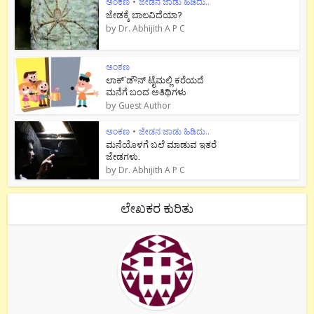
ಅಂಕಣ
•
ಜೇಡನ ಜಾಡು ಹಿಡಿದು..
ಜೇಡಕ್ಕೆ ಬಾಲವಿದೆಯಾ?
by
Dr. Abhijith A P C
ಅಂಕಣ
ಲಾಕ್`ಡೌನ್ ಟೈಮಲ್ಲಿ ಕರೆಯದೆ
ಮನೆಗೆ ಬಂದ ಅತಿಥಿಗಳು
by
Guest Author
ಅಂಕಣ
•
ಜೇಡನ ಜಾಡು ಹಿಡಿದು..
ಮನೆಯೊಳಗೆ ಬಲೆ ಮಾಡುವ ಇತರೆ
ಜೇಡಗಳು.
by
Dr. Abhijith A P C
ಲೇಖಕರ ಕುರಿತು