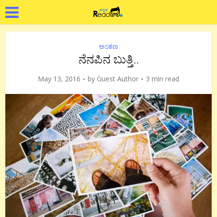
ಅಂಕಣ
ನೆನಪಿನ ಬುತ್ತಿ..
May 13, 2016
by
Guest Author
3 min read