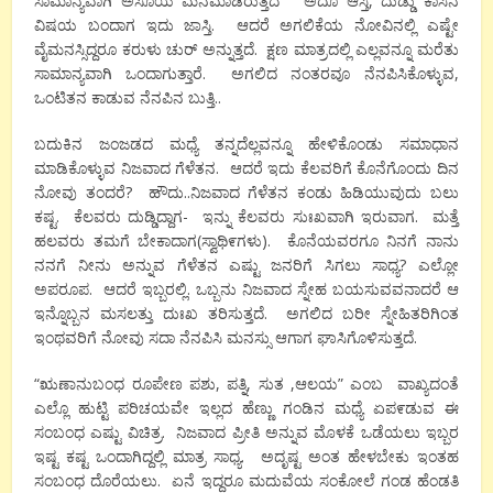
ಸಾಮಾನ್ಯವಾಗಿ ಅಸೂಯೆ ಮನೆಮಾಡಿರುತ್ತದೆ ಅದೂ ಆಸ್ತಿ, ದುಡ್ಡು ಕಾಸಿನ
ವಿಷಯ ಬಂದಾಗ ಇದು ಜಾಸ್ತಿ. ಆದರೆ ಅಗಲಿಕೆಯ ನೋವಿನಲ್ಲಿ ಎಷ್ಟೇ
ವೈಮನಸ್ಸಿದ್ದರೂ ಕರುಳು ಚುರ್ ಅನ್ನುತ್ತದೆ. ಕ್ಷಣ ಮಾತ್ರದಲ್ಲಿ ಎಲ್ಲವನ್ನೂ ಮರೆತು
ಸಾಮಾನ್ಯವಾಗಿ ಒಂದಾಗುತ್ತಾರೆ. ಅಗಲಿದ ನಂತರವೂ ನೆನಪಿಸಿಕೊಳ್ಳುವ,
ಒಂಟಿತನ ಕಾಡುವ ನೆನಪಿನ ಬುತ್ತಿ..
ಬದುಕಿನ ಜಂಜಡದ ಮಧ್ಯೆ ತನ್ನದೆಲ್ಲವನ್ನೂ ಹೇಳಿಕೊಂಡು ಸಮಾಧಾನ
ಮಾಡಿಕೊಳ್ಳುವ ನಿಜವಾದ ಗೆಳೆತನ. ಆದರೆ ಇದು ಕೆಲವರಿಗೆ ಕೊನೆಗೊಂದು ದಿನ
ನೋವು ತಂದರೆ? ಹೌದು..ನಿಜವಾದ ಗೆಳೆತನ ಕಂಡು ಹಿಡಿಯುವುದು ಬಲು
ಕಷ್ಟ. ಕೆಲವರು ದುಡ್ಡಿದ್ದಾಗ- ಇನ್ನು ಕೆಲವರು ಸುಃಖವಾಗಿ ಇರುವಾಗ. ಮತ್ತೆ
ಹಲವರು ತಮಗೆ ಬೇಕಾದಾಗ(ಸ್ವಾಥಿ೯ಗಳು). ಕೊನೆಯವರಗೂ ನಿನಗೆ ನಾನು
ನನಗೆ ನೀನು ಅನ್ನುವ ಗೆಳೆತನ ಎಷ್ಟು ಜನರಿಗೆ ಸಿಗಲು ಸಾಧ್ಯ? ಎಲ್ಲೋ
ಅಪರೂಪ. ಆದರೆ ಇಬ್ಬರಲ್ಲಿ. ಒಬ್ಬನು ನಿಜವಾದ ಸ್ನೇಹ ಬಯಸುವವನಾದರೆ ಆ
ಇನ್ನೊಬ್ಬನ ಮಸಲತ್ತು ದುಃಖ ತರಿಸುತ್ತದೆ. ಅಗಲಿದ ಬರೀ ಸ್ನೇಹಿತರಿಗಿಂತ
ಇಂಥವರಿಗೆ ನೋವು ಸದಾ ನೆನಪಿಸಿ ಮನಸ್ಸು ಆಗಾಗ ಘಾಸಿಗೊಳಿಸುತ್ತದೆ.
“ಋಣಾನುಬಂಧ ರೂಪೇಣ ಪಶು, ಪತ್ನಿ, ಸುತ ,ಆಲಯ” ಎಂಬ ವಾಖ್ಯದಂತೆ
ಎಲ್ಲೊ ಹುಟ್ಟಿ ಪರಿಚಯವೇ ಇಲ್ಲದ ಹೆಣ್ಣು ಗಂಡಿನ ಮಧ್ಯೆ ಏಪ೯ಡುವ ಈ
ಸಂಬಂಧ ಎಷ್ಟು ವಿಚಿತ್ರ. ನಿಜವಾದ ಪ್ರೀತಿ ಅನ್ನುವ ಮೊಳಕೆ ಒಡೆಯಲು ಇಬ್ಬರ
ಇಷ್ಟ ಕಷ್ಟ ಒಂದಾಗಿದ್ದಲ್ಲಿ ಮಾತ್ರ ಸಾಧ್ಯ. ಅದೃಷ್ಟ ಅಂತ ಹೇಳಬೇಕು ಇಂತಹ
ಸಂಬಂಧ ದೊರೆಯಲು. ಏನೆ ಇದ್ದರೂ ಮದುವೆಯ ಸಂಕೋಲೆ ಗಂಡ ಹೆಂಡತಿ