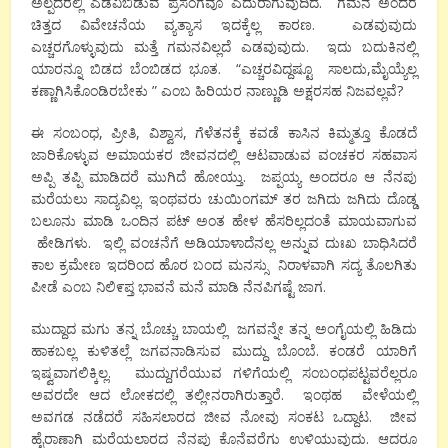
ಅಲ್ಪದರಲ್ಲಿ ಎಡವಿಬಿಡುವ ಪ್ರಸಂಗವೂ ಎದುರಾಗುವುದಿದೆ. ಗಮನ ಅಂದರೆ
ಚಿತ್ತದ ವಿವೇಚನೆಯ ವ್ಯತ್ಯಾಸ ಇದಕ್ಕೆಲ್ಲ ಕಾರಣ. ಎಡವುವುದು
ಎಚ್ಚರಗೊಳ್ಳುವುದು ಮತ್ತೆ ಗಮನವಿಲ್ಲದೆ ಎಡವುವುದು. ಇದು ಬದುಕಿನಲ್ಲಿ
ಯಾರನ್ನೂ ಬಿಡದ ಬೆಂಬಿಡದ ಭೂತ. “ಎಚ್ಚರವಿದ್ದಷ್ಟೂ ಸಾಲದು,ಮೈಯ್ಯೆಲ್ಲ
ಕಣ್ಣಾಗಿಸಿಕೊಂಡಿರಬೇಕು ” ಎಂಬ ಹಿರಿಯರ ನಾಣ್ಣುಡಿ ಅಕ್ಷರಸಹ ನಿಜವಲ್ಲವೆ?
ಈ ಸಂಬಂಧ, ಪ್ರೀತಿ, ವಿಶ್ವಾಸ, ಗೆಳೆತನಕ್ಕೆ ಕವಡೆ ಕಾಸಿನ ಕಿಮ್ಮತ್ತೂ ಕೊಡದೆ
ಜಾರಿಕೊಳ್ಳುವ ಅಮಾಯಕರ ಜೀವನದಲ್ಲಿ ಆಟವಾಡುವ ವಂಚಕರ ಸಹವಾಸ
ಅಪ್ಪಿ ತಪ್ಪಿ ಮಾಡಿದರೆ ಮುಗಿದೆ ಹೋಯ್ತು. ಜಪ್ಪಯ್ಯ ಅಂದರೂ ಆ ನೆನ‌ಪು
ಮರೆಯಲು ಸಾದ್ಯವಿಲ್ಲ. ಇಂಥವರು ಚುಯಿಂಗಮ್ ತರ ಜಗಿದು ಜಗಿದು ದೊಡ್ಡ
ಬಲೂನು ಮಾಡಿ ಒಂದಿನ ಪಟ್ ಅಂತ ಹೇಳ ಹೆಸರಿಲ್ಲದಂತೆ ಮಾಯವಾಗುವ
ಹೇಡಿಗಳು. ಇಲ್ಲಿ ವಂಚನೆಗೆ ಅಡಿಯಾಳಾದೆನಲ್ಲ ಅನ್ನುವ ದುಃಖ ಬಾಧಿಸಿದರೆ
ಕಾಲ ಕ್ರಮೇಣ ಇದರಿಂದ ಹೊರ ಬಂದ ಮನಸ್ಸು ನಿರಾಳವಾಗಿ ಸದ್ಯ ತೊಲಗಿತು
ಪೀಡೆ ಎಂಬ ನಿಲಿ೯ಪ್ತ ಭಾವನೆ ಮನೆ ಮಾಡಿ ನೆನಪಿಗಷ್ಟೆ ಜಾಗ.
ಮುದ್ದಾದ ಮಗು ತನ್ನ ಬೊಚ್ಚು ಬಾಯಲ್ಲಿ ಜಗವನ್ನೇ ತನ್ನ ಅಂಗೈಯಲ್ಲಿ ಹಿಡಿದು
ಹಾಕಬಲ್ಲ ಕುಳಿತಲ್ಲೆ ಜಗವನಾಡಿಸುವ ಮುದ್ದು ಬೊಂಬೆ. ಕಂಡರೆ ಯಾರಿಗೆ
ಇಷ್ವವಾಗಲಿಕ್ಕಿಲ್ಲ. ಮುದ್ದುಗರೆಯುವ ಗಳಿಗೆಯಲ್ಲಿ ಸಂಬಂಧಪಟ್ಟವರೆಲ್ಲರೂ
ಅವರದೇ ಆದ ಲೋಕದಲ್ಲಿ ತಲ್ಲೀನರಾಗಿರುತ್ತಾರೆ. ಇಂಥಹ ವೇಳೆಯಲ್ಲಿ
ಅವಗಡ ನಡೆದರೆ ಸಹಿಸಲಾರದ ಜೀವ ನೋವು ಸಂಕಟ ಒದ್ದಾಟ. ಜೀವ
ಹೈರಾಣಾಗಿ ಮರೆಯಲಾರದ ನೆನಪು ಕೊನೆವರೆಗು ಉಳಿಯುವುದು. ಆದರೂ