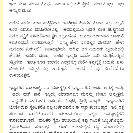
ಇದು ಸುಃಖ ತರುವ ನೆನಪು. ಕಾರಣ ಇಲ್ಲಿ ಬರಿ ಪ್ರೀತಿ. ವಂಚನೆ ಇಲ್ಲ.. ಇಲ್ಲ
ಅನ್ನುವ ದುಃಖ.
ಹಡೆದ ತಾಯಿ ತಂದೆ ಹುಟ್ಟಿನಿಂದ ಅವರಿಲ್ಲದ ದಿನಗಳ ನೋಡೆ ಇಲ್ಲ, ಕಲ್ಪನೆ
ಕೂಡ ಯಾರೂ ಮಾಡಿರೋದಿಲ್ಲ. ಅದರಲ್ಲಿಯೂ ಇವರ ಪ್ರೀತಿ ಹುಟ್ಟಿನಿಂದ
ಪಡೆದ ವ್ಯಕ್ತಿಗೆ ಕಳೆದುಕೊಂಡ ಕ್ಷಣ ಕಲ್ಪನಾತೀತ. ಅವರು ದೂರಾದಾಗ ಆಕಾಶವೆ
ಕಳಚಿಬಿದ್ದಂತೆ ಭಾಸವಾಗುತ್ತದೆ. ಇನ್ನು ಹೇಗೆ ಇವರಿಲ್ಲದ ಜೀವನ? ಹೇಗೆ
ವ್ಯವಹಾರ ತೂಗಿಸಲಿ? ಜವಾಬ್ದಾರಿಯ ಅರಿವು ಆಗ ಎದುರಾಗಿ ಹೃದಯದಲ್ಲಿ
ಹೆದರಿಕೆ, ಗಾಬರಿ, ದುಃಖ, ಸಂಕಟ ಇತ್ಯಾದಿ ಒಂದೇ ಸಾರಿ ಮುತ್ತಿಕೊಳ್ಳುವ
ಸನ್ನಿವೇಶ. ಇಲ್ಲೂ ಕೂಡ ಕಾಲವೇ ಎಲ್ಲವನ್ನೂ ಮರೆಸಿ ತನ್ನಷ್ಟಕ್ಕೆ ಬದುಕು ಏಳು
ಬೀಳುಗಳ ಸಮ್ಮಿಳನದಲ್ಲಿ ಸಾಗುತ್ತದೆ. ಆದರೆ ನೆನಪು ಕೊನೆವರೆಗೂ
ಉಳಿಯುತ್ತದೆ.
ಇದ್ದವರಿಗೆ ಒಡಹುಟ್ಟಿದವರ ಮಹತ್ವಕ್ಕಿಂತ ಇಲ್ಲದವರಿಗೆ ಅದರ ಅಗತ್ಯ ಜಾಸ್ತಿ.
ಅದು ಹಾಗೆ ತಾನೆ; ಇಲ್ಲದ್ದು ಯಾವಾಗಲೂ ಮನಸ್ಸು ಬೇಕೂ ಅನ್ನುತ್ತದೆ.
ಇದ್ದವರಿಗೆ ಒಳಗೊಳಗೆ ಅಸೂಯೆ, ಕಿತ್ತಾಟ, ಪ್ರೀತಿ, ಇತ್ಯಾದಿ. ಇಲ್ಲದವರಿಗೆ
ಜೊತೆಗಿರುವ ಸ್ನೇಹಿತರೊ ಇಲ್ಲ ಬಳಗದವರೊ ಈ ಸ್ಥಾನ ತುಂಬುತ್ತಾರೆ. ಇಲ್ಲಿ ರಕ್ತ
ಸಂಬಂದ ಒಂದೆಡೆಯಾದರೆ ಋಣಾನುಬಂಧ ಇಬ್ಬರ ಅನ್ಯೋನ್ಯತೆಗೆ
ಕಾರಣವಾಗುತ್ತದೆ. ಪಾಲಕರ ಗೈರು ಹಾಜರಿಯಲ್ಲಿ ಕಷ್ಟ ಸುಖಕ್ಕೆ ಒಬ್ಬರಿಗೊಬ್ಬರು
ಕೈಜೋಡಿಸುವ ಸಂಬಂಧ. ಆದರೆ ಒಡಹುಟ್ಟಿದ ರಕ್ತ ಸಂಬಂಧದಲ್ಲಿ