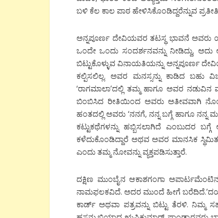
ಬಳಿ ಕೆಲ ಕಾಲ ಪಾಠ ಹೇಳಿಸಿಕೊಂಡಿದ್ದರೆನ್ನುವ ಪ್ರತೀತ
ಅನ್ನಪೂರ್ಣ ದೇವಿಯವರ ತಟಸ್ಥ ಭಾವನೆ ಅವರು ಯಾರ ಫೋ
ಒಂದೇ ಒಂದು ಸಂದರ್ಶನವನ್ನು ನೀಡಿದ್ದು, ಅದು 
ಬಿಟ್ಟುಕೊಳ್ಳುವ ವಿನಾಯತಿಯನ್ನು ಅನ್ನಪೂರ್ಣ
ಕಲ್ಪಿಸಲಿಲ್ಲ. ಅವರ ಮನಸ್ಸನ್ನು ಕಾಡಿದ ಬಹು ವ
‘ರಾಗಮಾಲಾ’ದಲ್ಲಿ ತಮ್ಮ ಹಾಗೂ ಅವರ ನಡುವಿನ 
ಬಿಂಬಿಸಿದ ರೀತಿಯಿಂದ ಅವರು ಅತೀವವಾಗಿ ನೊಂದ
ಹಂತದಲ್ಲಿ ಅವರು ‘ನನಗೆ, ನನ್ನ ಬಗ್ಗೆ ಹಾಗೂ ನನ್
ಕಟ್ಟುಕಥೆಗಳನ್ನು ಹಬ್ಬಿಸಲಾಗಿದೆ ಎಂಬುದರ ಬಗ್ಗೆ 
ಕಳೆದುಕೊಂಡಿದ್ದಾರೆ ಅಥವ ಅವರ ಮಾನಸಿಕ ಸ್ಥಿಮಿತ 
ಎಂದು ತಮ್ಮ ನೋವನ್ನು ವ್ಯಕ್ತಪಡಿಸುತ್ತಾರೆ.
ದಕ್ಷಿಣ ಮುಂಬೈನ ಆಕಾಶಗಂಗಾ ಅಪಾರ್ಟಮೆಂಟಿನ
ನಾಮಫಲಕವಿದೆ. ಅದರ ಮುಂದೆ ಹೀಗೆ ಬರೆದಿದೆ.’ದಯವಿಟ
ಕಾರ್ಡ್ ಅಥವಾ ಪತ್ರವನ್ನು ಬಿಟ್ಟು ತೆರಳಿ. ನಿಮ್ಮ 
ಹಸನ್ಮುಖಿಯಾದ ಋಷಿಕುಮಾರ್ ಪಾಂಡ್ಯಾರವರು ಬಾಗಿ