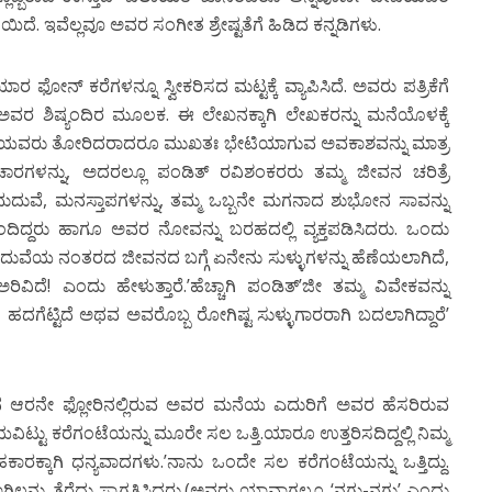
ಿಯಿದೆ. ಇವೆಲ್ಲವೂ ಅವರ ಸಂಗೀತ ಶ್ರೇಷ್ಟತೆಗೆ ಹಿಡಿದ ಕನ್ನಡಿಗಳು.
ನ್ ಕರೆಗಳನ್ನೂ ಸ್ವೀಕರಿಸದ ಮಟ್ಟಕ್ಕೆ ವ್ಯಾಪಿಸಿದೆ. ಅವರು ಪತ್ರಿಕೆಗೆ
ಅವರ ಶಿಷ್ಯಂದಿರ ಮೂಲಕ. ಈ ಲೇಖನಕ್ಕಾಗಿ ಲೇಖಕರನ್ನು ಮನೆಯೊಳಕ್ಕೆ
 ದೇವಿಯವರು ತೋರಿದರಾದರೂ ಮುಖತಃ ಭೇಟಿಯಾಗುವ ಅವಕಾಶವನ್ನು ಮಾತ್ರ
ಿಚಾರಗಳನ್ನು, ಅದರಲ್ಲೂ ಪಂಡಿತ್ ರವಿಶಂಕರರು ತಮ್ಮ ಜೀವನ ಚರಿತ್ರೆ
ಮದುವೆ, ಮನಸ್ತಾಪಗಳನ್ನು, ತಮ್ಮ ಒಬ್ಬನೇ ಮಗನಾದ ಶುಭೋನ ಸಾವನ್ನು
ಿದ್ದರು ಹಾಗೂ ಅವರ ನೋವನ್ನು ಬರಹದಲ್ಲಿ ವ್ಯಕ್ತಪಡಿಸಿದರು. ಒಂದು
ನ ಮದುವೆಯ ನಂತರದ ಜೀವನದ ಬಗ್ಗೆ ಏನೇನು ಸುಳ್ಳುಗಳನ್ನು ಹೆಣೆಯಲಾಗಿದೆ,
ಅರಿವಿದೆ! ಎಂದು ಹೇಳುತ್ತಾರೆ.’ಹೆಚ್ಚಾಗಿ ಪಂಡಿತ್’ಜೀ ತಮ್ಮ ವಿವೇಕವನ್ನು
ಹದಗೆಟ್ಟಿದೆ ಅಥವ ಅವರೊಬ್ಬ ರೋಗಿಷ್ಟ ಸುಳ್ಳುಗಾರರಾಗಿ ಬದಲಾಗಿದ್ದಾರೆ’
 ಆರನೇ ಫ್ಲೋರಿನಲ್ಲಿರುವ ಅವರ ಮನೆಯ ಎದುರಿಗೆ ಅವರ ಹೆಸರಿರುವ
್ಟು ಕರೆಗಂಟೆಯನ್ನು ಮೂರೇ ಸಲ ಒತ್ತಿ.ಯಾರೂ ಉತ್ತರಿಸದಿದ್ದಲ್ಲಿ ನಿಮ್ಮ
ಸಹಕಾರಕ್ಕಾಗಿ ಧನ್ಯವಾದಗಳು.’ನಾನು ಒಂದೇ ಸಲ ಕರೆಗಂಟೆಯನ್ನು ಒತ್ತಿದ್ದು.
ಲನ್ನು ತೆರೆದು ಸ್ವಾಗತಿಸಿದರು.(ಅವರು ಯಾವಾಗಲೂ ‘ನಗು-ನಗು’ ಎಂದು