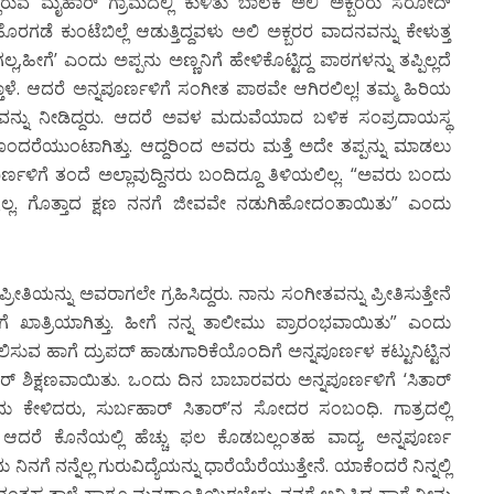
ಿರುವ ಮೈಹಾರ್ ಗ್ರಾಮದಲ್ಲಿ ಕುಳಿತು ಬಾಲಕ ಅಲಿ ಅಕ್ಬರರು ಸರೋದ್
ಹೊರಗಡೆ ಕುಂಟೆಬಿಲ್ಲೆ ಆಡುತ್ತಿದ್ದವಳು ಅಲಿ ಅಕ್ಬರರ ವಾದನವನ್ನು ಕೇಳುತ್ತ
ಹಾಗಲ್ಲ,ಹೀಗೆ’ ಎಂದು ಅಪ್ಪನು ಅಣ್ಣನಿಗೆ ಹೇಳಿಕೊಟ್ಟಿದ್ದ ಪಾಠಗಳನ್ನು ತಪ್ಪಿಲ್ಲದೆ
ುತ್ತಾಳೆ. ಆದರೆ ಅನ್ನಪೂರ್ಣಳಿಗೆ ಸಂಗೀತ ಪಾಠವೇ ಆಗಿರಲಿಲ್ಲ! ತಮ್ಮ ಹಿರಿಯ
ಷಣವನ್ನು ನೀಡಿದ್ದರು. ಆದರೆ ಅವಳ ಮದುವೆಯಾದ ಬಳಿಕ ಸಂಪ್ರದಾಯಸ್ಥ
ೊಂದರೆಯುಂಟಾಗಿತ್ತು. ಆದ್ದರಿಂದ ಅವರು ಮತ್ತೆ ಅದೇ ತಪ್ಪನ್ನು ಮಾಡಲು
ನಪೂರ್ಣಳಿಗೆ ತಂದೆ ಅಲ್ಲಾವುದ್ದಿನರು ಬಂದಿದ್ದೂ ತಿಳಿಯಲಿಲ್ಲ. “ಅವರು ಬಂದು
ೇ ಇಲ್ಲ. ಗೊತ್ತಾದ ಕ್ಷಣ ನನಗೆ ಜೀವವೇ ನಡುಗಿಹೋದಂತಾಯಿತು” ಎಂದು
ಪ್ರೀತಿಯನ್ನು ಅವರಾಗಲೇ ಗ್ರಹಿಸಿದ್ದರು. ನಾನು ಸಂಗೀತವನ್ನು ಪ್ರೀತಿಸುತ್ತೇನೆ
ಗೆ ಖಾತ್ರಿಯಾಗಿತ್ತು. ಹೀಗೆ ನನ್ನ ತಾಲೀಮು ಪ್ರಾರಂಭವಾಯಿತು” ಎಂದು
 ಕಲಿಸುವ ಹಾಗೆ ದ್ರುಪದ್ ಹಾಡುಗಾರಿಕೆಯೊಂದಿಗೆ ಅನ್ನಪೂರ್ಣಳ ಕಟ್ಟುನಿಟ್ಟಿನ
್ ಶಿಕ್ಷಣವಾಯಿತು. ಒಂದು ದಿನ ಬಾಬಾರವರು ಅನ್ನಪೂರ್ಣಳಿಗೆ ‘ಸಿತಾರ್
’ ಎಂದು ಕೇಳಿದರು, ಸುರ್ಬಹಾರ್ ಸಿತಾರ್’ನ ಸೋದರ ಸಂಬಂಧಿ. ಗಾತ್ರದಲ್ಲಿ
ದರೆ ಕೊನೆಯಲ್ಲಿ ಹೆಚ್ಚು ಫಲ ಕೊಡಬಲ್ಲಂತಹ ವಾದ್ಯ. ಅನ್ನಪೂರ್ಣ
ಗೆ ನನ್ನೆಲ್ಲ ಗುರುವಿದ್ಯೆಯನ್ನು ಧಾರೆಯೆರೆಯುತ್ತೇನೆ. ಯಾಕೆಂದರೆ ನಿನ್ನಲ್ಲಿ