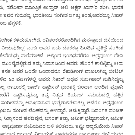
ಳು, ಸರೋದ್ ಮಾಂತ್ರಿಕ ಉಸ್ತಾದ್ ಅಲಿ ಅಕ್ಬರ್ ಖಾನ್’ರ ತಂಗಿ. ಭಾರತ
 ಇಷ್ಟೇ ಇವರ ಗುರುತಲ್ಲ. ಭಾರತೀಯ ಸಂಗೀತ ಜಗತ್ತು ಕಂಡ,ಅದರಲ್ಲೂ ಸಿತಾರ್
 ಹೆಗ್ಗಳಿಕೆ.
 ಸಂಗೀತ ಕಳೆದುಹೋಗಿದೆ. ರವಿಶಂಕರರೊಂದಿಗಿನ ಮನಸ್ತಾಪದ ದೆಸೆಯಿಂದ
ು ನೀಡುವುದಿಲ್ಲ’ ಎಂಬ ಅವರ ಐದು ದಶಕಕ್ಕೂ ಹಿಂದಿನ ಪ್ರತಿಜ್ಞೆ ಸಂಗೀತ
 ಸೇವೆಯನ್ನು ಮರೆಮಾಚಿದೆ. ಅಲ್ಲಿಂದ ಇಂದಿನವರೆಗೂ ಅನ್ನಪೂರ್ಣ ದೇವಿ
ರೆ. ಮುಂಬೈನಲ್ಲಿರುವ ತಮ್ಮ ನಿವಾಸದಿಂದ ಅವರು ಹೊರಗೆ ಕಾಲಿಟ್ಟಿದ್ದು ತೀರಾ
 ತನಕ ಅವರ ಒಂದೇ ಒಂದಾದರೂ ರೆಕಾರ್ಡಿಂಗ್ ದಾಖಲಾಗಿಲ್ಲ. ಬೀಟಲ್
ಟು ಕಳೆದ ೬೦ ವರ್ಷಗಳಲ್ಲಿ ಅವರು ಸಿತಾರ್ ಅಥವ ಸುರ್ಬಹಾರ್ ನುಡಿಸಿದ್ದನ್ನು
. ೧೯೭೦ರಲ್ಲಿ ಜಾರ್ಜ್ ಹ್ಯಾರಿಸನ್ ಭಾರತಕ್ಕೆ ಬಂದಾಗ ಅಂದಿನ ಪ್ರಧಾನಿ
ಹ್ಯಾರಿಸನ್ನರನ್ನು ತನ್ನ ನಿತ್ಯದ ರಿಯಾಜ್ ಸಮಯದಲ್ಲಿ ಹತ್ತಿರ
ವರ ಸಂಗೀತವನ್ನು ಅನುಭವಿಸುವ ಭಾಗ್ಯಶಾಲಿಗಳಾಗಿಲ್ಲ. ಆದರೂ ಅನ್ನಪೂರ್ಣ
ಯಂದಿರು ಸಂಗೀತ ಲೋಕವನ್ನು ಆಳಿದ್ದಾರೆ, ಆಳುತ್ತಿದ್ದಾರೆ. ದಿವಂಗತ ಪಂಡಿತ್
ಯಾ, ನಿತ್ಯಾನಂದ ಹಳದಿಪುರ, ಬಸಂತ್ ಕಬ್ರಾ, ಅಮಿತ್ ಭಟ್ಟಾಚಾರ್ಯ, ಅಮಿತ್
ಅನ್ನಪೂರ್ಣ ದೇವಿಯವರ ಬಳಿ ಕಲಿತವರು. ಇಷ್ಟೇ ಅಲ್ಲದೆ,ಮೇರು ಸಿತಾರ್
್ಲೊಬ್ಬರಾದ ಉಸ್ತಾದ್ ವಿಲಾಯತ್ ಖಾನರವರೂ ಅನ್ನಪೂರ್ಣ ದೇವಿಯವರ