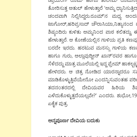
ಡ್ರಾಯಿಂಗ್ ರೂಮ್ ಹಾಗೂ ತಾಲೀಮ್ ರೂಮಿನತ್ತ ನನ್ನ
ತೋರಿಸುತ್ತ ಅತುಲ್ ಹೇಳುತ್ತಾರೆ ‘ಅಮ್ಮ ಧ್ಯಾನಿಸುತ
ಚಂದವಾಗಿ ನಿಲ್ಲಿಸಿದ್ದರು.ರೂಮ್’ನ ಮಧ್ಯ ಅಂ
ಟಾಗೋರ್,ಹರಿಪ್ರಸಾದ್ ಚೌರಾಸಿಯಾ,ನಿತ್ಯಾನಂದ
ಶಿಷ್ಯಂದಿರು ಕುಳಿತು ಅಮ್ಮನಿಂದ ಪಾಠ ಕಲಿತದ್ದು. 
ಹೇಳುತ್ತಾರೆ. ಆ ಕೋಣೆಯಲ್ಲಿನ ಗಾಳಿಯ ಪ್ರತಿ ಕಣವ
ಬರದೇ ಇರದು. ಹರಟುವ ಮನಸ್ಸು ಗಾಳಿಯ ಕಣಗಳೊ
ಹಾಗೂ ಗುರು, ಅಲ್ಲಾವುದ್ದೀನ್ ಖಾನ್’ರವರ ಹಾಗೂ ಅ
ಸೆಳೆದದ್ದು ಮಾತ್ರ ಮೂಲೆಯಲ್ಲಿ ಇದ್ದ ಫ್ರೇಮ್ ಹಾಕಲ್ಪ
ಹೇಳಿದರು. ಆ ಚಿತ್ರ ನೋಡಿದ ಯಾರನ್ನಾದರೂ ಸಮ್
ಮಾಡಿಕೊಳ್ಳುತ್ತಿವೆಯೇನೋ ಎಂದನ್ನಿಸುವಂತಹ ಪರಿಣಾಮ
ತದನಂತರದಲ್ಲಿ ದೇವಿಯವರ ಹಿರಿಯ ಶಿಷ್ಯರೊ
ಎಳೆದುಕೊಳ್ಳುತ್ತದೆಯಲ್ಲವೇ?’ ಎಂದರು. ಶುಭೋ,1
ಏಕೈಕ ಪುತ್ರ.
ಅನ್ನಪೂರ್ಣ ದೇವಿಯ ಬದುಕು