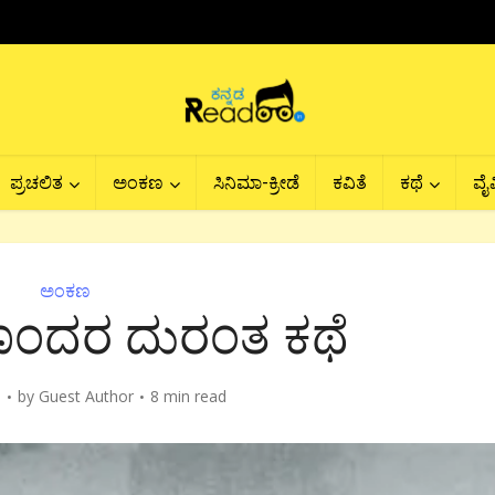
ಪ್ರಚಲಿತ
ಅಂಕಣ
ಸಿನಿಮಾ-ಕ್ರೀಡೆ
ಕವಿತೆ
ಕಥೆ
ವೈವ
ಅಂಕಣ
ಂದರ ದುರಂತ ಕಥೆ
6
by
Guest Author
8 min read