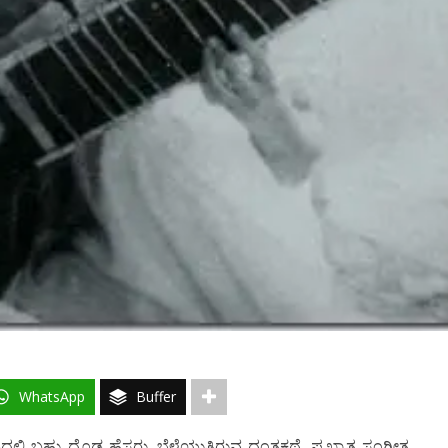
WhatsApp
Buffer
್ಲಿ ಬಹು ದೊಡ್ಡ ಹೆಸರು. ಬೆಳೆಯುತ್ತಿರುವ ದಂತಕಥೆ. ಪ್ರಖ್ಯಾತ ಸಂಗೀತ