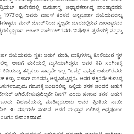
ರಿಯಲ್ ಕಾಲೇಜಿನಲ್ಲಿ ಮನಃಶಾಸ್ತ್ರ ಅಧ್ಯಾಪಕರಾಗಿದ್ದ ಪಾಂಡ್ಯಾರವರು
ು 1973’ರಲ್ಲಿ. ಅವರು ವಾಪಸ್ ತೆರಳದೆ ಅನ್ನಪೂರ್ಣ ದೇವಿಯವರನ್ನು
ಗಳ್ಯಾರೂ ಮೇನ್ ಡೋರ್’ನಿಂದ ಸ್ವಲ್ಪವೇ ದೂರದಲ್ಲಿರುವ ಪಾಂಡ್ಯಾರವರ
ಲೊಬ್ಬರಾದ ಅತುಲ್ ಮರ್ಚೆಂಟ್’ರವರು ‘ನಿಷೇಧಿತ ಪ್ರದೇಶ’ಕ್ಕೆ ನನ್ನನ್ನು
ೂರ್ಣ ದೇವಿಯವರು ಸ್ವತಃ ಅಡುಗೆ ಮಾಡಿ, ಪಾತ್ರೆಗಳನ್ನು ತೊಳೆಯುವ ಸ್ಥಳ
ಲ. ಅಡುಗೆ ಮನೆಯಲ್ಲಿ ಬ್ಯುಸಿಯಾಗಿದ್ದರೂ ಅವರ ಕಿವಿ ಸಂಗೀತಕ್ಕೆ
ಿಯನ್ನು ತಪ್ಪಿಸಲು ಸಾಧ್ಯವೇ ಇಲ್ಲ. “ಒಮ್ಮೆ” ಎನ್ನುತ್ತ ಅತುಲ್’ರವರು
್ರಾ, ಬಿಹಾಗ್ ರಾಗವನ್ನು ಅಭ್ಯಸಿಸುತ್ತಿದ್ದರು. ಅವರ ಹತ್ತಿರವೇ ಕುಳಿತಿದ್ದ
ುಗಳಿರುವುದು ಗಮನಕ್ಕೆ ಬಂದಿರಲಿಲ್ಲ. ಎಲ್ಲಿಯ ತನಕ ಅಂದರೆ ಅಡುಗೆ
ಸುರ್ ಆಗಿದೆ,ಕೇಳುವುದಿಲ್ಲವೇ ನಿನಗೆ?’ ಎಂದು ಹೇಳುವ ತನಕ. ಅಡುಗೆ
ು ವಿಭಜನೆಯನ್ನು ಮಾಡಿದ್ದರು.ಅದು ಅವರ ಪ್ರೀತಿಯ ನಾಯಿ
ಸೇರಿ 30 ವರ್ಷಗಳೇ ಸಂದಿವೆ. ಆದರೆ ಮುನ್ನಾನ ಬಗೆಗಿದ್ದ ಅನ್ನಪೂರ್ಣ
 ಇಂದಿಗೂ ಜೀವಂತವಾಗಿವೆ.