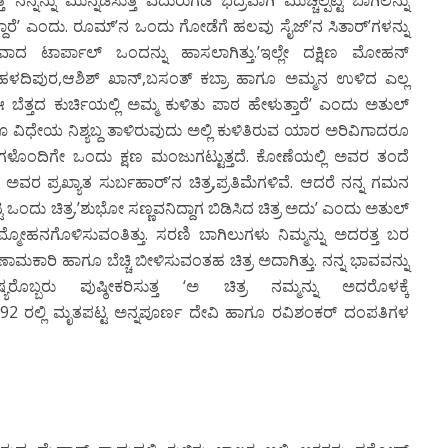
ನ್ನು ಮುನ್ನಡೆಸುತ್ತ ಎದುರುಗಡೆ ಭದ್ರವಾಗಿ ಮುಚ್ಚಲ್ಪಟ್ಟ ಬಾಗಿಲನ್ನು
್ತಿದ್ದಾರೆ’ ಎಂದು. ರೂಮ್’ನ ಒಂದು ಗೋಡೆಗೆ ಹಲವು ಸೈಜ್’ನ ಸಿತಾರ್’ಗಳನ್ನು
ದವಾದ ಟಾರ್ಪಾಲ್ ಒಂದನ್ನು ಹಾಸಲಾಗಿತ್ತು.’ಇಲ್ಲೇ ದಕ್ಷಿಣ ಮೋಹನ್
 ಹಳದಿಪುರ,ಆಶಿಶ್ ಖಾನ್,ಬಸಂತ್ ಕಬ್ರಾ ಹಾಗೂ ಅಮ್ಮನ ಉಳಿದ ಎಲ್ಲ
ಈ ಬೆತ್ತದ ಕುರ್ಚಿಯಲ್ಲಿ ಅಮ್ಮ ಕುಳಿತು ಪಾಠ ಹೇಳುತ್ತಾರೆ’ ಎಂದು ಅತುಲ್
ೂ ವಿಧೇಯ ನಿಶ್ಯಬ್ದ ತಾಳಿರುವುದು ಅಲ್ಲಿ ಕುಳಿತಿರುವ ಯಾರ ಅರಿವಿಗಾದರೂ
ಂದಿಗೇ ಒಂದು ಕ್ಷಣ ಮಂಜುಗಟ್ಟುತ್ತದೆ. ಕೋಣೆಯಲ್ಲಿ ಅವರ ತಂದೆ
ವರ ಪ್ರಖ್ಯಾತ ಸುರ್ಬಹಾರ್’ನ ಚಿತ್ರ,ಪ್ರತಿಮೆಗಳಿವೆ. ಆದರೆ ನನ್ನ ಗಮನ
ಟ್ಟ ಒಂದು ಚಿತ್ರ.’ಶುಭೋ ಸಣ್ಣವನಿದ್ದಾಗ ಬಿಡಿಸಿದ ಚಿತ್ರ ಅದು’ ಎಂದು ಅತುಲ್
ಮೋಹನಗೊಳಿಸುವಂತಿತ್ತು. ಸರಣಿ ಬಾಗಿಲುಗಳು ನಿಮ್ಮನ್ನು ಅದರತ್ತ ಬರ
ಕಾರಿ ಹಾಗೂ ಬೆಚ್ಚಿ ಬೀಳಿಸುವಂತಹ ಚಿತ್ರ ಅದಾಗಿತ್ತು. ನನ್ನ ಭಾವವನ್ನು
ಬ್ಬರು ಪುಷ್ಠೀಕರಿಸುತ್ತ ‘ಅ ಚಿತ್ರ ನಮ್ಮನ್ನು ಅದರೊಳಕ್ಕೆ
992 ರಲ್ಲಿ ಮೃತಪಟ್ಟ ಅನ್ನಪೂರ್ಣ ದೇವಿ ಹಾಗೂ ರವಿಶಂಕರ್ ದಂಪತಿಗಳ