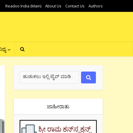
Readoo India (Main)
About Us
Contact Us
Authors
ಿಧ್ಯ
ಜಾಹೀರಾತು