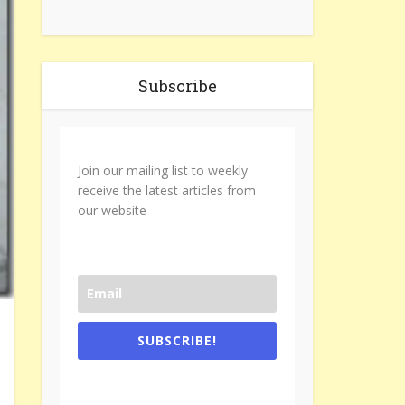
Subscribe
Join our mailing list to weekly
receive the latest articles from
our website
SUBSCRIBE!
One e-mail a week. We don't spam.
Don't forget to check the promotional
tab if you are using gmail.