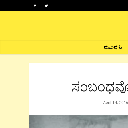
ಮುಖಪುಟ
ಸಂಬಂಧವೊ
April 14, 201