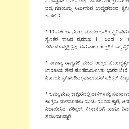
ಪಾಕಿಸ್ತಾನದಿಂದ ಭಾರತಕ್ಕೆ ನುಸುಳುವ ಉಗ್ರಗಾಮಿ
ಭದ್ರ ಗಡಿಯನ್ನು ನಿರ್ಮಿಸುವ ಉದ್ದೇಶದಿಂದ ಕೈ
ಕಾಡಲಿದೆ.
* 10 ವರ್ಷಗಳ ನಂತರ ಮೊದಲ ಬಾರಿಗೆ ಸೈನಿಕರಿಗೆ ಬು
ಸೈನಿಕರ ಸಾವಿನ ಪ್ರಮಾಣ 1:1 ರಿಂದ 1:4 ಇಳ
ಕಳೆದುಕೊಳ್ಳುತ್ತಿದ್ದೆವು, ಈಗ ನಾಲ್ಕು ಉಗ್ರರಿಗೆ ಒಬ್ಬ ಸೈ
* ಈಶಾನ್ಯ ರಾಜ್ಯಗಲ್ಲಿ ನಡೆದ ಉಗ್ರರ ಹೇಯಕೃತ್ಯಗ
ಭಾರತೀಯ ಸೇನೆ ಹೊಡೆದುರುಳಿಸಿತು. ಭಾರತ ಬೇರೆ ದ
ನಿರ್ಣಯ ಕೈಗೊಂಡಿದ್ದು ಮನೋಹರ್ ಪರಿಕ್ಕರ್ ನೇತೃತ್ವದ
* ಜಮ್ಮು ಮತ್ತು ಕಾಶ್ಮೀರದಲ್ಲಿ ದಾಳಿಗಳನ್ನು ಸಮರ್ಥ
ಉಗ್ರರು ದಾಳಿಮಾಡಲು ಸಂಚು ರೂಪಿಸುತ್ತಾರೆ, 
ನಿಭಾಯಿಸಿದ ಪರಿಕ್ಕರ್, ಸೇನಾನೆಲೆಗೆ ಹಾಗೂ ನಿವಾ
ಸಫಲರಾಗಿದ್ದಾರೆ.