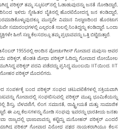
ಿದ್ದ ಪರಿಕ್ಕರ್ ತಮ್ಮ ಸ್ಕೂಟರ್’ನಲ್ಲಿ ಓಡಾಡುವುದನ್ನು ಜನತೆ ನೋಡಿದ್ದಾರೆ,
ಿನಿಂದ ಇಳಿದು ಸ್ನೇಹಿತರ ಬೈಕಿನಲ್ಲಿ ಹೊರಟಿರೋದನ್ನ ಜನ ಕಂಡಿದ್ದಾರೆ,
ಬರಮಾಡಿಕೊಳ್ಳುವುದಕ್ಕೂ ಮುನ್ನವೇ ವಿಮಾನ ನಿಲ್ದಾಣದಿಂದ ಹೊರಟಾಗ
 ಸಮಾರಂಭಗಳಲ್ಲಿ ಎಲ್ಲರಂತೆ ಸಾಲಲ್ಲಿ ನಿಂತಿದ್ದನ್ನು ಕಂಡಿದ್ದಾರೆ. ಒಂದಾ
ತಿಗಳೇ ಹೀಗೆ ಸಣ್ಣ ಕೆಲಸದಲ್ಲೂ ತಮ್ಮ ಪ್ರಭಾವವನ್ನು ಒತ್ತಿ ಬಿಟ್ಟಿರುತ್ತಾರೆ.
13 ಡಿಸೆಂಬರ್ 1955ರಲ್ಲಿ ಅಂದಿನ ಪೋರ್ಚುಗೀಸ್ ಗೋವಾದ ಮಪುಸಾ ಅವರ
ಾಭಾಯಿ ಪರಿಕ್ಕರ್, ಹೆಂಡತಿ ಮೇಧಾ ಪರಿಕ್ಕರ್ ಓದಿದ್ದು ಗೋವಾದ ಲೋಯೋಲ
ಮುಗಿಸಿದ್ದ ಪರಿಕ್ಕರ್ ಪದವಿ ಪಡೆದದ್ದು ಪ್ರಸಿದ್ಧ ಮುಂಬಯಿ IITಯಿಂದ. IIT
ನೋಹರ ಪರಿಕ್ಕರ್ ಮೊದಲಿಗರು.
 ಸಂಪರ್ಕಕ್ಕೆ ಬಂದ ಪರಿಕ್ಕರ್ ಸಂಘದ ಚಟುವಟಿಕೆಗಳಲ್ಲಿ ಸಕ್ರಿಯವಾಗಿ
ವನ್ನು ಗೋವಾದಲ್ಲಿ ಸಂಘಟಿಸುವಲ್ಲಿ ಪರಿಕ್ಕರ್ ಮುಖ್ಯ ಭೂಮಿಕೆಯನ್ನು
ಲಿ ಶಿಸ್ತು, ಬೆಳವಣಿಗೆ, ಲಿಂಗ ಸಮಾನತೆ, ರಾಷ್ಟ್ರೀಯತೆ ಮತ್ತು ಸಾಮಾಜಿಕ
ದ್ದಾರೆ. ಈ ಎಲ್ಲ ಕೆಲಸಗಳನ್ನು ನೋಡಿ ಸಂಘವು ಇವರನ್ನು ಭಾರತೀಯ ಜನತಾ
ೋವಾ ರಾಜ್ಯದಲ್ಲಿ ಭಾಜಾಪಾವನ್ನು ಕಟ್ಟಿದ್ದು ಮನೋಹರ್ ಪರಿಕ್ಕರ್ ಎಂದರೆ
ಿಯಾಗಿದ್ದ ಪರಿಕ್ಕರ್ ಗೋವಾದ ವಿರೋಧ ಪಕ್ಷದ ನಾಯಕರಾಗಿಯೂ ಕೆಲಸ