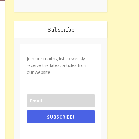
Subscribe
Join our mailing list to weekly
receive the latest articles from
our website
SUBSCRIBE!
One e-mail a week. We don't spam.
Don't forget to check the promotional
tab if you are using gmail.