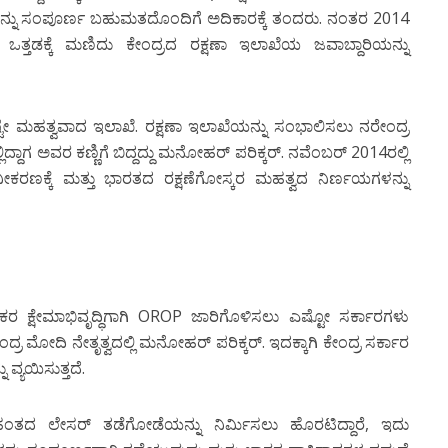
ಪಾವನ್ನು ಸಂಪೂರ್ಣ ಬಹುಮತದೊಂದಿಗೆ ಅದಿಕಾರಕ್ಕೆ ತಂದರು. ನಂತರ 2014
ಒತ್ತಡಕ್ಕೆ ಮಣಿದು ಕೇಂದ್ರದ ರಕ್ಷಣಾ ಇಲಾಖೆಯ ಜವಾಬ್ದಾರಿಯನ್ನು
ಅಷ್ಟೇ ಮಹತ್ವವಾದ ಇಲಾಖೆ. ರಕ್ಷಣಾ ಇಲಾಖೆಯನ್ನು ಸಂಭಾಲಿಸಲು ನರೇಂದ್ರ
ಲ್ಲಿದ್ದಾಗ ಅವರ ಕಣ್ಣಿಗೆ ಬಿದ್ದದ್ದು ಮನೋಹರ್ ಪರಿಕ್ಕರ್. ನವೆಂಬರ್ 2014ರಲ್ಲಿ
ರಣಕ್ಕೆ ಮತ್ತು ಭಾರತದ ರಕ್ಷಣೆಗೋಸ್ಕರ ಮಹತ್ವದ ನಿರ್ಣಯಗಳನ್ನು
ಕರ ಕ್ಷೇಮಾಭಿವೃದ್ಧಿಗಾಗಿ OROP ಜಾರಿಗೊಳಿಸಲು ಎಷ್ಟೋ ಸರ್ಕಾರಗಳು
ದ್ರ ಮೋದಿ ನೇತೃತ್ವದಲ್ಲಿ ಮನೋಹರ್ ಪರಿಕ್ಕರ್. ಇದಕ್ಕಾಗಿ ಕೇಂದ್ರ ಸರ್ಕಾರ
್ಯಯಿಸುತ್ತದೆ.
ಹಂತದ ಲೇಸರ್ ತಡೆಗೋಡೆಯನ್ನು ನಿರ್ಮಿಸಲು ಹೊರಟಿದ್ದಾರೆ, ಇದು