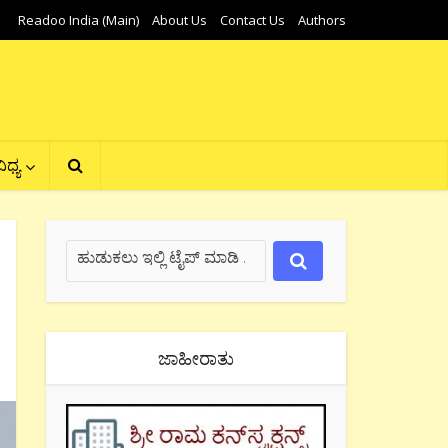
Readoo India (Main)
About Us
Contact Us
Authors
ಿಧ್ಯ
ಜಾಹೀರಾತು