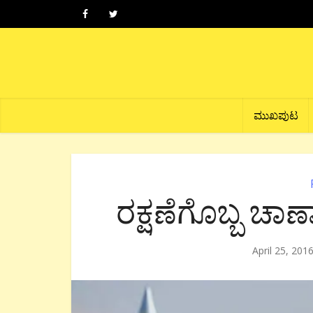
ಮುಖಪುಟ
ರಕ್ಷಣೆಗೊಬ್ಬ ಚಾ
April 25, 201