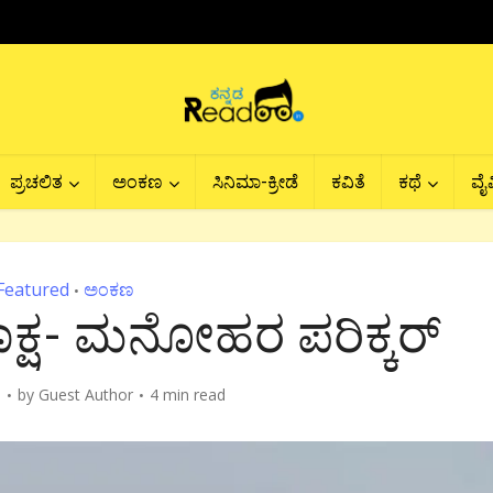
ಪ್ರಚಲಿತ
ಅಂಕಣ
ಸಿನಿಮಾ-ಕ್ರೀಡೆ
ಕವಿತೆ
ಕಥೆ
ವೈವ
Featured
ಅಂಕಣ
•
ಣಾಕ್ಷ- ಮನೋಹರ ಪರಿಕ್ಕರ್
6
by
Guest Author
4 min read