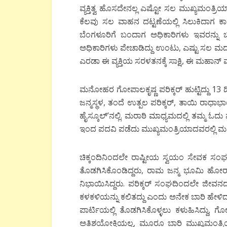
ವ್ಯಕ್ತಿತ್ವ ಹೊಸದೇನಲ್ಲ ಎಷ್ಟೋ ಸಲ ಮುಖ್ಯಮಂತ್ರಿಯಾಗ
ಕೆಲವು ಸಲ ವಾಹನ ದಟ್ಟಣೆಯಲ್ಲಿ ಸಿಲುಕಿದಾಗ ಕಾರ
ಬೆಂಗಳೂರಿಗೆ ಬಂದಾಗ ಅಧಿಕಾರಿಗಳು ಇವರನ್ನು 
ಅಧಿಕಾರಿಗಳು ಪೇಚಾಡಿದ್ದು ಉಂಟು, ಎಷ್ಟು ಸಲ ಮದುವೇ
ಎರಡಾ ಈ ವ್ಯಕ್ತಿಯ ಸರಳತನಕ್ಕೆ ಸಾಕ್ಷಿ, ಈ ಮಹಾನ್ ವ್ಯಕ್
ಮನೋಹರ ಗೋಪಾಲಕೃಷ್ಣ ಪರಿಕ್ಕರ್ ಹುಟ್ಟಿದ್ದು 
ಜನ್ಮಸ್ಥಳ, ತಂದೆ ಉತ್ಪಲ ಪರಿಕ್ಕರ್, ತಾಯಿ ರಾಧ
ಹೈಸ್ಕೂಲ್’ನಲ್ಲಿ. ಮರಾಠಿ ಮಾಧ್ಯಮದಲ್ಲಿ ತಮ್ಮ ಓದು 
ಇಂದ ಪದವಿ ಪಡೆದು ಮುಖ್ಯಮಂತ್ರಿಯಾದವರಲ್ಲಿ ಮ
ಚಿಕ್ಕಂದಿನಿಂದಲೇ ರಾಷ್ಟೀಯ ಸ್ವಯಂ ಸೇವಕ ಸಂಘದ
ತೊಡಗಿಸಿಕೊಂಡಿದ್ದರು, ರಾಮ ಜನ್ಮ ಭೂಮಿ ಹೋರಾಟ
ನಿಭಾಯಿಸಿದ್ದರು. ಪರಿಕ್ಕರ್ ಸಂಘದಿಂದಲೇ ಜೀವನದಲ್
ಕಳಕಳಿಯನ್ನು ಕಲಿತದ್ದು ಎಂದು ಅನೇಕ ಬಾರಿ ಹೇಳಿ
ಪಾರ್ಟಿಯಲ್ಲಿ ತೊಡಗಿಸಿಕೊಳ್ಳಲು ಕಳುಹಿಸಿದ್ದು, ಗ
ಅತಿಶಯೋಕ್ತಿಯಲ್ಲ, ಮೂರೂ ಬಾರಿ ಮುಖ್ಯಮಂತ್ರ