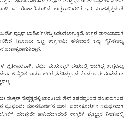
ಗಳನ್ನು ಸಂಪೂರ್ಣವಾಗಿ ತಡೆಯುವುದು ಮತ್ತು ಭಾರತ ಪಾಕಿಸ್ತಾನಗಳ ನಡುವೆ
ಗೊಂಡಿರುವ ಯೋಜನೆಯಾಗಿದೆ. ಉಗ್ರಗಾಮಿಗಳಿಗೆ ಇದು ಸಿಂಹಸ್ವಪ್ನದಂತೆ
ಲೆಟ್ ಪ್ರೂಫ್ ಜಾಕೆಟ್’ಗಳನ್ನು ವಿತರಿಸಲಾಗುತ್ತಿದೆ, ಉಗ್ರರ ದಾಳಿಯಾದಾಗ
ಿದಿದೆ [ಮೊದಲು ಒಬ್ಬ ಉಗ್ರಗಾಮಿ ಹತನಾದರೆ ಒಬ್ಬ ಸೈನಿಕನನ್ನು
ನಿಕ ಹುತಾತ್ಮನಾಗುತಿದ್ದಾನೆ.
ಳ ಪ್ರತೀಕಾರವಾಗಿ, ಪಕ್ಕದ ಮಯನ್ಮಾರ್ ದೇಶದಲ್ಲಿ ಅಡಗಿದ್ದ ಉಗ್ರರನ್ನು
ೇಶದಲ್ಲಿ ಸೈನಿಕ ಕಾರ್ಯಾಚರಣೆ ನಡೆಸಿದ್ದು ಇದೆ ಮೊದಲು. ಈ ಗಂಡೆದೆಯ
ಲ್ಲಿ.
ವಾಗಿ ಪರಿಕ್ಕರ್ ನೇತೃತ್ವದಲ್ಲಿ ಭಾರತೀಯ ಸೇನೆ ತಡೆದದ್ದರಿಂದ ಪಂಜಾಬಿನಿಂದ
ಅದರ ಪ್ರತಿಫಲವೇ ಪಠಾನಕೋಟ್’ನ ದಾಳಿ! ಪಠಾನಕೋಟ್’ನ ಸಮರ್ಥವಾಗಿ
ಸಿಗಳಿಗೆ ಯಾವುದೇ ಹಾನಿಯಾಗದಂತೆ ಉಗ್ರರಿಗೆ ಪ್ರತ್ಯುತ್ತರ ನೀಡುವಲ್ಲಿ