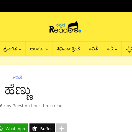
ಪ್ರಚಲಿತ
ಅಂಕಣ
ಸಿನಿಮಾ-ಕ್ರೀಡೆ
ಕವಿತೆ
ಕಥೆ
ವೈವ
ಕವಿತೆ
ಹೆಣ್ಣು
16
by
Guest Author
1 min read
WhatsApp
Buffer