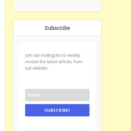
Subscribe
Join our mailing list to weekly
receive the latest articles from
our website
SUBSCRIBE!
One e-mail a week. We don't spam.
Don't forget to check the promotional
tab if you are using gmail.