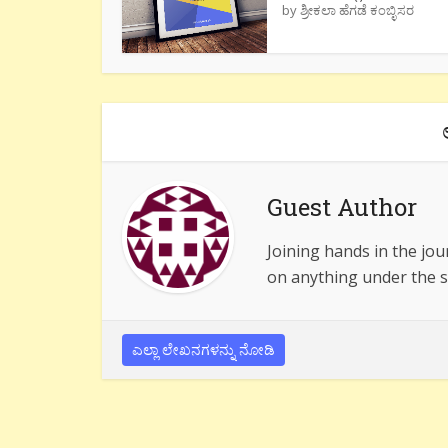
by
ಶ್ರೀಕಲಾ ಹೆಗಡೆ ಕಂಬ್ಳಿಸರ
Guest Author
Joining hands in the jou
on anything under the s
ಎಲ್ಲಾ ಲೇಖನಗಳನ್ನು ನೋಡಿ