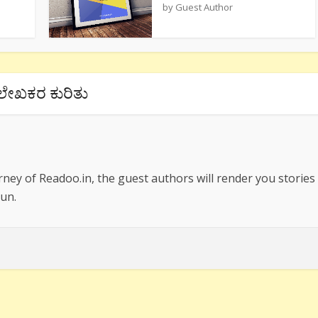
by
Guest Author
ಲೇಖಕರ ಕುರಿತು
rney of Readoo.in, the guest authors will render you stories
un.