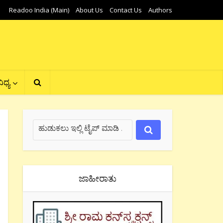
Readoo India (Main)
About Us
Contact Us
Authors
ಿಧ್ಯ
ಜಾಹೀರಾತು