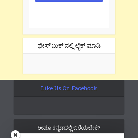
One e-mail a week. We don't spam.
Don't forget to check the promotional
tab if you are using gmail.
ಫೇಸ್’ಬುಕ್’ನಲ್ಲಿ ಲೈಕ್ ಮಾಡಿ
Like Us On Facebook
ರೀಡೂ ಕನ್ನಡದಲ್ಲಿ ಬರೆಯಬೇಕೆ?