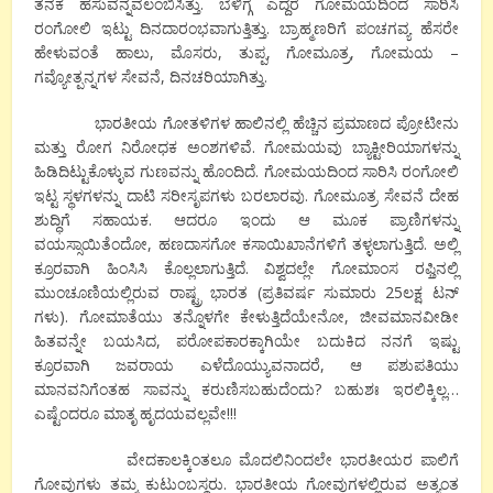
ತನಕ ಹಸುವನ್ನವಲಂಬಿಸಿತ್ತು. ಬೆಳಿಗ್ಗೆ ಎದ್ದರೆ ಗೋಮಯದಿಂದ ಸಾರಿಸಿ
ರಂಗೋಲಿ ಇಟ್ಟು ದಿನದಾರಂಭವಾಗುತ್ತಿತ್ತು. ಬ್ರಾಹ್ಮಣರಿಗೆ ಪಂಚಗವ್ಯ ಹೆಸರೇ
ಹೇಳುವಂತೆ ಹಾಲು, ಮೊಸರು, ತುಪ್ಪ, ಗೋಮೂತ್ರ, ಗೋಮಯ –
ಗವ್ಯೋತ್ಪನ್ನಗಳ ಸೇವನೆ, ದಿನಚರಿಯಾಗಿತ್ತು.
ಭಾರತೀಯ ಗೋತಳಿಗಳ ಹಾಲಿನಲ್ಲಿ ಹೆಚ್ಚಿನ ಪ್ರಮಾಣದ ಪ್ರೋಟೀನು
ಮತ್ತು ರೋಗ ನಿರೋಧಕ ಅಂಶಗಳಿವೆ. ಗೋಮಯವು ಬ್ಯಾಕ್ಟೀರಿಯಾಗಳನ್ನು
ಹಿಡಿದಿಟ್ಟುಕೊಳ್ಳುವ ಗುಣವನ್ನು ಹೊಂದಿದೆ. ಗೋಮಯದಿಂದ ಸಾರಿಸಿ ರಂಗೋಲಿ
ಇಟ್ಟ ಸ್ಥಳಗಳನ್ನು ದಾಟಿ ಸರೀಸೃಪಗಳು ಬರಲಾರವು. ಗೋಮೂತ್ರ ಸೇವನೆ ದೇಹ
ಶುದ್ಧಿಗೆ ಸಹಾಯಕ. ಆದರೂ ಇಂದು ಆ ಮೂಕ ಪ್ರಾಣಿಗಳನ್ನು
ವಯಸ್ಸಾಯಿತೆಂದೋ, ಹಣದಾಸಗೋ ಕಸಾಯಿಖಾನೆಗಳಿಗೆ ತಳ್ಳಲಾಗುತ್ತಿದೆ. ಅಲ್ಲಿ
ಕ್ರೂರವಾಗಿ ಹಿಂಸಿಸಿ ಕೊಲ್ಲಲಾಗುತ್ತಿದೆ. ವಿಶ್ವದಲ್ಲೇ ಗೋಮಾಂಸ ರಫ್ತಿನಲ್ಲಿ
ಮುಂಚೂಣಿಯಲ್ಲಿರುವ ರಾಷ್ಟ್ರ ಭಾರತ (ಪ್ರತಿವರ್ಷ ಸುಮಾರು 25ಲಕ್ಷ ಟನ್
ಗಳು). ಗೋಮಾತೆಯು ತನ್ನೊಳಗೇ ಕೇಳುತ್ತಿದೆಯೇನೋ, ಜೀವಮಾನವೀಡೀ
ಹಿತವನ್ನೇ ಬಯಸಿದ, ಪರೋಪಕಾರಕ್ಕಾಗಿಯೇ ಬದುಕಿದ ನನಗೆ ಇಷ್ಟು
ಕ್ರೂರವಾಗಿ ಜವರಾಯ ಎಳೆದೊಯ್ಯುವನಾದರೆ, ಆ ಪಶುಪತಿಯು
ಮಾನವನಿಗೆಂತಹ ಸಾವನ್ನು ಕರುಣಿಸಬಹುದೆಂದು? ಬಹುಶಃ ಇರಲಿಕ್ಕಿಲ್ಲ…
ಎಷ್ಟೆಂದರೂ ಮಾತೃ ಹೃದಯವಲ್ಲವೇ!!!
ವೇದಕಾಲಕ್ಕಿಂತಲೂ ಮೊದಲಿನಿಂದಲೇ ಭಾರತೀಯರ ಪಾಲಿಗೆ
ಗೋವುಗಳು ತಮ್ಮ ಕುಟುಂಬಸ್ಥರು. ಭಾರತೀಯ ಗೋವುಗಳಲ್ಲಿರುವ ಅತ್ಯಂತ