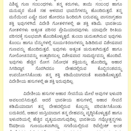
ವಿಶಿಷ್ಟ ಗುಣ ಸಂಬಂಧಗಳು. ತನ್ನ ಕರುಗಳು, ತಾಯಿ ಸಂಬಂಧ ಹಾಗೂ
ಮನುಷ್ಯರ ಜೊತೆ ಸಹ ಆಳವಾದ ಭಾವನೆಗಳನ್ನು ಹೊಂದಿರುತ್ತದೆ. ತನ್ನ
ಮನೆಯಿಂದ ಎಷ್ಟೇ ದೂರ ಹೋದರೂ ಹಿಂದಿರುಗಿ ಬರುವಷ್ಟು ವಾಸನಾಗ್ರಹಣ
ಶಕ್ತಿ ಇವುಗಳಿಗಿದೆ. ವಿದೇಶಿ ಗೋತಳಿಗಳಲ್ಲಿ ಈ ಶಕ್ತಿ ಕಡಿಮೆ. ಭಾರತೀಯ
ಗೋತಳಿಗಳು ಅತ್ಯಂತ ಪರಿಸರ ಪ್ರೇಮಿಯಾದವುಗಳು. ಯಾವುದೇ ರೀತಿಯ
ಪರಿಸರಕ್ಕೆ ಸುಲಭವಾಗಿ ಹೊಂದಿಕೊಳ್ಳುತ್ತವೆ. ತುಂಬಾ ಚುರುಕಾಗಿರುವ ಇವುಗಳು
ಕೊಂಬು ಹಾಗೂ ಬೆನ್ನುಗಳಲ್ಲಿ ಸೂರ್ಯಕಿರಣಗಳನ್ನು ಹಿಡಿದಿರುವ ವಿಶೇಷವಾದ
ಗುಣವನ್ನು ಹೊಂದಿರುತ್ತವೆ. ಇವುಗಳು ಅತ್ಯಂತ ಚುರುಕಾಗಿರುತ್ತವೆ ಹಾಗೂ
ಗೋರೋಚನವನ್ನು ಉತ್ಪಾದಿಸಬಲ್ಲ ವಿಶೇಷವಾದ ಸಾಮರ್ಥ್ಯವನ್ನು ಹೊಂದಿವೆ.
ಇವುಗಳು ಹೆಚ್ಚಿನ ರೋಗ ನಿರೋಧಕ ಶಕ್ತಿಯನ್ನು ಹೊಂದಿದ್ದು, ಆಹಾರ
ಸಿಗದಿದ್ದಾಗ ಸೊರಗಿದರೂ ದೇಹದಲ್ಲಿರುವ ಕೊಬ್ಬಿನಂಶವನ್ನು
ಉಪಯೋಗಸಿಕೊಂಡು ತನ್ನ ಶಕ್ತಿ ಕಡಿಮೆಯಾಗದಂತೆ ಕಾಪಾಡಿಕೊಳ್ಳುತ್ತವೆ.
ವಿದೇಶೀಯ ಹಸುಗಳಲ್ಲಿ ಈ ಶಕ್ತಿ ಇರುವುದಿಲ್ಲ.
ವಿದೇಶೀಯ ಹಸುಗಳ ಆಹಾರ ಸೇವನೆಯ ಮೇಲೆ ಅವುಗಳ ಇಳುವರಿ
ಅವಲಂಬಿಸಿರುತ್ತವೆ. ಆದರೆ ಭಾರತೀಯ ಹಸುಗಳಲ್ಲಿ ಆಹಾರ ಸೇವನೆ
ಕಡಿಮೆಯಾದಾಗ ತನ್ನ ದೇಹದಲ್ಲಿರುವ ಕೊಬ್ಬನ್ನು ಪರಿವರ್ತಿಸಿಕೊಂಡು
ಬದುಕಿದರೆ, ಆಹಾರ ಜಾಸ್ತಿಯಾದಾಗ ತನ್ನ ದೇಹವನ್ನು ವೃದ್ಧಿಸಿಕೊಳ್ಳುತ್ತವೆ ಹಾಗೂ
ಇಳುವರಿಯಲ್ಲಿ ಹೆಚ್ಚಿನ ವ್ಯತ್ಯಯವಾಗುವುದಿಲ್ಲ. ಭಾರತೀಯ ಗವ್ಯೋತ್ಪನ್ನಗಳು
ಔಷಧೀಯ ಗುಣಯುತವಾಗಿದ್ದು ಸಗಣಿಯಲ್ಲಿರುವ ರಿಪೆಲ್ಲೆಂಟ್ ಅಂಶ