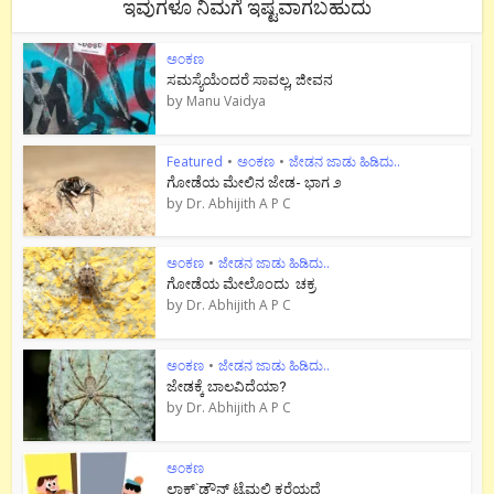
ಇವುಗಳೂ ನಿಮಗೆ ಇಷ್ಟವಾಗಬಹುದು
ಅಂಕಣ
ಸಮಸ್ಯೆಯೆಂದರೆ ಸಾವಲ್ಲ, ಜೀವನ
by
Manu Vaidya
Featured
•
ಅಂಕಣ
•
ಜೇಡನ ಜಾಡು ಹಿಡಿದು..
ಗೋಡೆಯ ಮೇಲಿನ ಜೇಡ- ಭಾಗ ೨
by
Dr. Abhijith A P C
ಅಂಕಣ
•
ಜೇಡನ ಜಾಡು ಹಿಡಿದು..
ಗೋಡೆಯ ಮೇಲೊಂದು ಚಕ್ರ
by
Dr. Abhijith A P C
ಅಂಕಣ
•
ಜೇಡನ ಜಾಡು ಹಿಡಿದು..
ಜೇಡಕ್ಕೆ ಬಾಲವಿದೆಯಾ?
by
Dr. Abhijith A P C
ಅಂಕಣ
ಲಾಕ್`ಡೌನ್ ಟೈಮಲ್ಲಿ ಕರೆಯದೆ