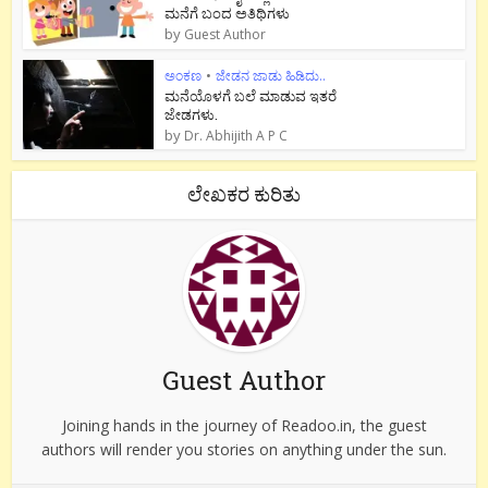
ಮನೆಗೆ ಬಂದ ಅತಿಥಿಗಳು
by
Guest Author
ಅಂಕಣ
•
ಜೇಡನ ಜಾಡು ಹಿಡಿದು..
ಮನೆಯೊಳಗೆ ಬಲೆ ಮಾಡುವ ಇತರೆ
ಜೇಡಗಳು.
by
Dr. Abhijith A P C
ಲೇಖಕರ ಕುರಿತು
Guest Author
Joining hands in the journey of Readoo.in, the guest
authors will render you stories on anything under the sun.