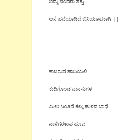
ಬಿದ್ದು ಬೆಂದರು ಸತ್ತು
ಆಸೆ ಹಬೆಯಾಡಿದೆ ಬಿಸಿಯೂಟಕಾಗಿ ||
ಕಾದಿರುವ ಹಾದಿಯಲಿ
ಕುದಿಗೊಂಡ ಮನಸುಗಳ
ಮೀರಿ ನಿಂತಿದೆ ಕಲ್ಲು ಹುಳದ ಬಾಧೆ
ನಾಳೆಗರಳುವ ಹೂವ