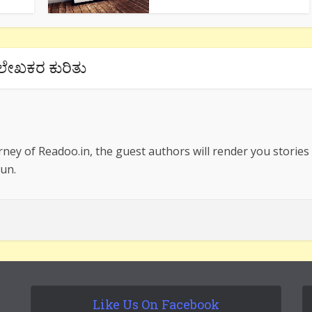
ಲೇಖಕರ ಕುರಿತು
rney of Readoo.in, the guest authors will render you stories
un.
Like Us On Facebook