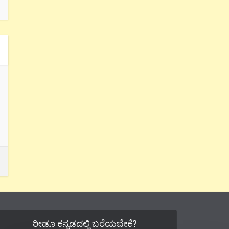
ರೀಡೂ ಕನ್ನಡದಲ್ಲಿ ಬರೆಯಬೇಕೆ?