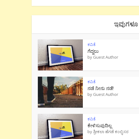
ಇವುಗಳೂ 
ಕವಿತೆ
ಗೆದ್ದಲು
by
Guest Author
ಕವಿತೆ
ನಡೆ ನೀನು‌ ನಡೆ!
by
Guest Author
ಕವಿತೆ
ಕೇಳಿಸುವುದಿಲ್ಲ
by
ಶ್ರೀಕಲಾ ಹೆಗಡೆ ಕಂಬ್ಳಿಸರ