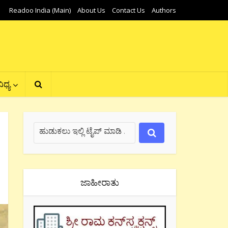
Readoo India (Main)
About Us
Contact Us
Authors
ಿಧ್ಯ
ಜಾಹೀರಾತು