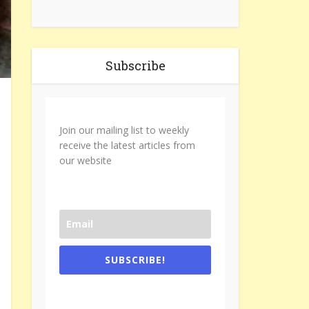
Subscribe
Join our mailing list to weekly
receive the latest articles from
our website
SUBSCRIBE!
One e-mail a week. We don't spam.
Don't forget to check the promotional
tab if you are using gmail.