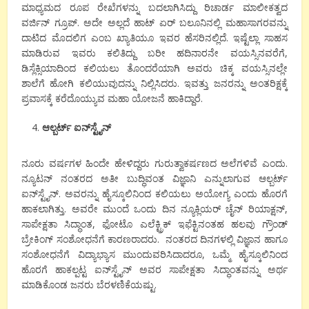
ಮಾಧ್ಯಮದ ರೂಪ ರೇಖೆಗಳನ್ನು ಬದಲಾಗಿಸಿದ್ದು ರಿಚಾರ್ಡ ಮಾಲೀಕತ್ವದ
ವರ್ಜಿನ್ ಗ್ರೂಪ್. ಅದೇ ಅಲ್ಲದೆ ಹಾಟ್ ಏರ್ ಬಲೂನಿನಲ್ಲಿ ಮಹಾಸಾಗರವನ್ನು
ದಾಟಿದ ಮೊದಲಿಗ ಎಂಬ ಖ್ಯಾತಿಯೂ ಇವರ ಹೆಸರಿನಲ್ಲಿದೆ. ಇಷ್ಟೆಲ್ಲಾ ಸಾಹಸ
ಮಾಡಿರುವ ಇವರು ಕಲಿತಿದ್ದು ಬರೀ ಹದಿನಾರನೇ ವಯಸ್ಸಿನವರೆಗೆ,
ಡಿಸ್ಲೆಕ್ಸಿಯಾದಿಂದ ಕಲಿಯಲು ತೊಂದರೆಯಾಗಿ ಅವರು ಚಿಕ್ಕ ವಯಸ್ಸಿನಲ್ಲೇ
ಶಾಲೆಗೆ ಹೋಗಿ ಕಲಿಯುವುದನ್ನು ನಿಲ್ಲಿಸಿದರು. ಇವತ್ತು ಜನರನ್ನು ಅಂತರಿಕ್ಷಕ್ಕೆ
ಪ್ರವಾಸಕ್ಕೆ ಕರೆದೊಯ್ಯುವ ಮಹಾ ಯೋಜನೆ ಹಾಕಿದ್ದಾರೆ.
ಆಲ್ಬರ್ಟ್ ಐನ್‌ಸ್ಟೈನ್
ನೂರು ವರ್ಷಗಳ ಹಿಂದೇ ಹೇಳಿದ್ದರು ಗುರುತ್ವಾಕರ್ಷಣದ ಅಲೆಗಳಿವೆ ಎಂದು.
ನ್ಯೂಟನ್ ನಂತರದ ಅತೀ ಬುದ್ಧಿವಂತ ವಿಜ್ಞಾನಿ ಎನ್ನುಲಾಗುವ ಆಲ್ಬರ್ಟ್
ಐನ್‌ಸ್ಟೈನ್. ಅವರನ್ನು ಹೈಸ್ಕೂಲಿನಿಂದ ಕಲಿಯಲು ಅಯೋಗ್ಯ ಎಂದು ಹೊರಗೆ
ಹಾಕಲಾಗಿತ್ತು. ಅವರೇ ಮುಂದೆ ಒಂದು ದಿನ ನ್ಯೂಕ್ಲಿಯರ್ ಚೈನ್ ರಿಯಾಕ್ಷನ್,
ಸಾಪೇಕ್ಷತಾ ಸಿದ್ಧಾಂತ, ಫೋಟೊ ಎಲೆಕ್ಟ್ರಿಕ್ ಇಫೆಕ್ಟಿನಂತಹ ಹಲವು ಗ್ರೌಂಡ್
ಬ್ರೇಕಿಂಗ್ ಸಂಶೋಧನೆಗೆ ಕಾರಣರಾದರು. ನಂತರದ ದಿನಗಳಲ್ಲಿ ವಿಜ್ಞಾನ ಹಾಗೂ
ಸಂಶೋಧನೆಗೆ ವಿದ್ಯಾಭ್ಯಾಸ ಮುಂದುವರಿಸಿದಾದರೂ, ಒಮ್ಮೆ ಹೈಸ್ಕೂಲಿನಿಂದ
ಹೊರಗೆ ಹಾಕಲ್ಪಟ್ಟ ಐನ್‌ಸ್ಟೈನ್ ಅವರ ಸಾಪೇಕ್ಷತಾ ಸಿದ್ಧಾಂತವನ್ನು ಅರ್ಥ
ಮಾಡಿಕೊಂಡ ಜನರು ಬೆರಳಣಿಕೆಯಷ್ಟು.