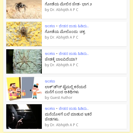
ಗೋಡೆಯ ಮೇಲಿನ ಜೇಡ- ಭಾಗ ೨
by
Dr. Abhijith A P C
ಅಂಕಣ
•
ಜೇಡನ ಜಾಡು ಹಿಡಿದು..
ಗೋಡೆಯ ಮೇಲೊಂದು ಚಕ್ರ
by
Dr. Abhijith A P C
ಅಂಕಣ
•
ಜೇಡನ ಜಾಡು ಹಿಡಿದು..
ಜೇಡಕ್ಕೆ ಬಾಲವಿದೆಯಾ?
by
Dr. Abhijith A P C
ಅಂಕಣ
ಲಾಕ್`ಡೌನ್ ಟೈಮಲ್ಲಿ ಕರೆಯದೆ
ಮನೆಗೆ ಬಂದ ಅತಿಥಿಗಳು
by
Guest Author
ಅಂಕಣ
•
ಜೇಡನ ಜಾಡು ಹಿಡಿದು..
ಮನೆಯೊಳಗೆ ಬಲೆ ಮಾಡುವ ಇತರೆ
ಜೇಡಗಳು.
by
Dr. Abhijith A P C