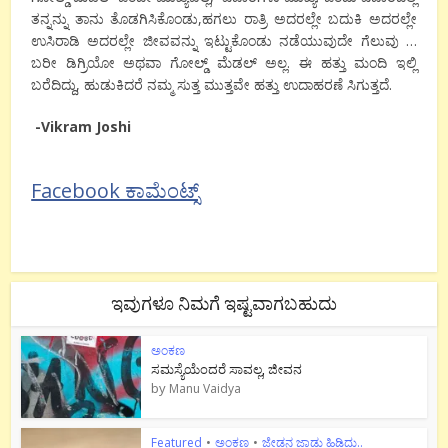
ತನ್ನನ್ನು ತಾನು ತೊಡಗಿಸಿಕೊಂಡು,ಹಗಲು ರಾತ್ರಿ ಅದರಲ್ಲೇ ಬದುಕಿ ಅದರಲ್ಲೇ
ಉಸಿರಾಡಿ ಅದರಲ್ಲೇ ಜೀವವನ್ನು ಇಟ್ಟುಕೊಂಡು ನಡೆಯುವುದೇ ಗೆಲುವು …
ಬರೀ ಡಿಗ್ರಿಯೋ ಅಥವಾ ಗೋಲ್ಡ್ ಮೆಡಲ್ ಅಲ್ಲ. ಈ ಹತ್ತು ಮಂದಿ ಇಲ್ಲಿ
ಬರೆದಿದ್ದು, ಹುಡುಕಿದರೆ ನಮ್ಮ ಸುತ್ತ ಮುತ್ತವೇ ಹತ್ತು ಉದಾಹರಣೆ ಸಿಗುತ್ತದೆ.
-Vikram Joshi
Facebook ಕಾಮೆಂಟ್ಸ್
ಇವುಗಳೂ ನಿಮಗೆ ಇಷ್ಟವಾಗಬಹುದು
ಅಂಕಣ
ಸಮಸ್ಯೆಯೆಂದರೆ ಸಾವಲ್ಲ, ಜೀವನ
by
Manu Vaidya
Featured
•
ಅಂಕಣ
•
ಜೇಡನ ಜಾಡು ಹಿಡಿದು..