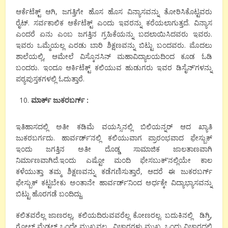
ಆರ್ಕೆಟೆಕ್ಟ್ ಆಗಿ, ಜಗತ್ತಿಗೇ ಹೊಸ ಹೊಸ ವಿನ್ಯಾಸವನ್ನು ತೋರಿಸಿಕೊಟ್ಟವರು
ರೈಟ್. ಸರ್ವಕಾಲಿಕ ಆರ್ಕೆಟೆಕ್ಟ್ ಎಂದು ಇವರನ್ನು ಕರೆಯಲಾಗುತ್ತದೆ. ವಿನ್ಯಾಸ
ಎಂದರೆ ಏನು ಎಂಬ ಜಗತ್ತಿನ ಗ್ರಹಿಕೆಯನ್ನು ಬದಲಾಯಿಸಿದವರು ಇವರು.
ಇವರು ಒಮ್ಮೆಯಲ್ಲ ಎರಡು ಬಾರಿ ಶಿಕ್ಷಣವನ್ನು ಬಿಟ್ಟು ಬಂದವರು. ಮೊದಲು
ಶಾಲೆಯಲ್ಲಿ, ಆಮೇಲೆ ವಿಸ್ಕೊನಸಿನ್ ಮಹಾವಿದ್ಯಾಲಯದಿಂದ ಕೂಡ ಓಡಿ
ಬಂದರು. ಇಂದೂ ಆರ್ಕಿಟೆಕ್ಟ್ ಕಲಿಯುವ ಹುಡುಗರು ಇವರ ಡಿಸೈನ್’ಗಳನ್ನು
ಪಠ್ಯಪುಸ್ತಕಗಳಲ್ಲಿ ಓದುತ್ತಾರೆ.
ಮಾರ್ಕ್ ಜುಕರಬರ್ಗ್ :
ಇತಿಹಾಸದಲ್ಲಿ ಅತೀ ಕಡಿಮೆ ವಯಸ್ಸಿನಲ್ಲಿ ಬಿಲಿಯನ್ನರ್ ಆದ ಖ್ಯಾತಿ
ಜುಕರಬರ್ಗದು. ಹಾರ್ವರ್ಡ್’ನಲ್ಲಿ ಕಲಿಯುವಾಗ ಪ್ರಾರಂಭವಾದ ಫೇಸ್ಬುಕ್
ಇಂದು ಜಗತ್ತಿನ ಅತೀ ದೊಡ್ಡ ಸಾಮಾಜಿಕ ಜಾಲತಾಣವಾಗಿ
ನಿರ್ಮಾಣವಾಗಿದೆ.ಇಂದು ಎಷ್ಟೋ ಮಂದಿ ಫೇಸಬುಕ್’ನಲ್ಲಿಯೇ ಕಾಲ
ಕಳೆಯುತ್ತಾ ತಮ್ಮ ಶಿಕ್ಷಣವನ್ನು ಕಡೆಗಣಿಸುತ್ತಾರೆ, ಆದರೆ ಈ ಜುಕರಬರ್ಗ್
ಫೇಸ್ಬುಕ್ ಕಟ್ಟಬೇಕು ಅಂತಾನೇ ಹಾರ್ವರ್ಡ್’ನಿಂದ ಅರ್ಧಕ್ಕೇ ವಿದ್ಯಾಭ್ಯಾಸವನ್ನು
ಬಿಟ್ಟು ಹೊರಗಡೆ ಬಂದಿದ್ದು.
ಕಲಿತವರೆಲ್ಲ ಜಾಣರಲ್ಲ, ಕಲಿಯದಿರುವವರೆಲ್ಲ ಕೋಣರಲ್ಲ. ಬದುಕಿನಲ್ಲಿ ಡಿಗ್ರಿ,
ಗೋಲ್ಡ್ ಮೆಡಲ್ ಒಂದೇ ಮುಖ್ಯವಲ್ಲ, ವಿಚಾರಗಳು ಮುಖ್ಯ. ಒಂದು ವಿಚಾರದಲ್ಲಿ