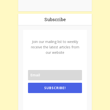
Subscribe
Join our mailing list to weekly
receive the latest articles from
our website
SUBSCRIBE!
One e-mail a week. We don't spam.
Don't forget to check the promotional
tab if you are using gmail.