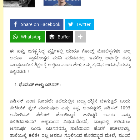
Share on Facebook
Twitter
WhatsApp
Buffer
ಈ ಹತ್ತು ಜಗತ್ಪ್ರಸಿದ್ಧ ವ್ಯಕ್ತಿಗಳಲ್ಲಿ ಯಾರೂ ಗೋಲ್ಡ್ ಮೆಡಲಿಸ್ಟಗಳೂ ಅಲ್ಲ
ಅಥವಾ ಸ್ನಾತಕೋತ್ತರ ಪದವಿ ಪಡೆದವರಲ್ಲ, ಇವರೆಲ್ಲ ಅರ್ಧಕ್ಕೇ ತಮ್ಮ
ಸಾಂಪ್ರದಾಯಿಕ ಶಿಕ್ಷಣಕ್ಕೆ ಅಲ್ವಿದಾ ಎಂದು ಹೇಳಿ,ತಮ್ಮ ಕನಸಿನ ಅರಮನೆಯನ್ನು
ಕಟ್ಟಿದವರು !
ಥೊಮಸ್ ಅಲ್ವಾ ಎಡಿಸನ್ :-
ಎಡಿಸನ್ ಎಂದ ಕೋಡಲೇ ತಲೆಯಲ್ಲಿನ ಬಲ್ಬು ಥಟ್ಟನೆ ಬೆಳಗುತ್ತದೆ. ಒಂದು
ಪೇಟೆಂಟ್ ಫೈಲ್ ಮಾಡುವುದು ಎಷ್ಟು ಕಷ್ಟ, ಅಂತದ್ದರಲ್ಲಿ ಎಡಿಸನ್ 1093
ಅಮೇರಿಕನ್ ಪೆಟೆಂಟ್ ಹೊಂದಿದ್ದಾರೆ. ಹಾಗಿದ್ದರೆ ಅವರು ಎಷ್ಟು
ಕಲಿತಿರಬಹುದು? ಆಶ್ಚರ್ಯದ ವಿಷಯವೆಂದರೆ, ಬಾಲ್ಯದಲ್ಲಿ ಕಲಿಯಲು
ಅಸಮರ್ಥ ಎಂದು ಎಡಿಸನರನ್ನು ಶಾಲೆಯಿಂದ ಹೊರಗೆ ಹಾಕಲಾಗಿತ್ತು.
ಶಾಲೆಯಲ್ಲಿ ಕಲಿತೇ ಇಲ್ಲ ಅವರು! ಸ್ಕೂಲಿನಿಂದ ಹೊರದಬ್ಬಿದ ಮೇಲೆ, ಮುಂದೆ