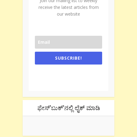
Join our mailing list to weekly
receive the latest articles from
our website
SUBSCRIBE!
One e-mail a week. We don't spam.
Don't forget to check the promotional
tab if you are using gmail.
ಫೇಸ್’ಬುಕ್’ನಲ್ಲಿ ಲೈಕ್ ಮಾಡಿ