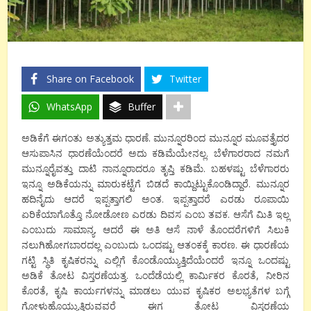
Share on Facebook
Twitter
WhatsApp
Buffer
ಅಡಿಕೆಗೆ ಈಗಂತು ಅತ್ಯುತ್ತಮ ಧಾರಣೆ. ಮುನ್ನೂರರಿಂದ ಮುನ್ನೂರ ಮೂವತ್ತೈದರ
ಆಸುಪಾಸಿನ ಧಾರಣೆಯೆಂದರೆ ಅದು ಕಡಿಮೆಯೇನಲ್ಲ. ಬೆಳೆಗಾರರಾದ ನಮಗೆ
ಮುನ್ನೂರೈವತ್ತು ದಾಟಿ ನಾನ್ನೂರಾದರೂ ತೃಪ್ತಿ ಕಡಿಮೆ. ಬಹಳಷ್ಟು ಬೆಳೆಗಾರರು
ಇನ್ನೂ ಅಡಿಕೆಯನ್ನು ಮಾರುಕಟ್ಟೆಗೆ ಬಿಡದೆ ಕಾಯ್ದಿಟ್ಟುಕೊಂಡಿದ್ದಾರೆ. ಮುನ್ನೂರ
ಹದಿನೈದು ಆದರೆ ಇಪ್ಪತ್ತಾಗಲಿ ಅಂತ. ಇಪ್ಪತ್ತಾದರೆ ಎರಡು ರೂಪಾಯಿ
ಏರಿಕೆಯಾಗೊತ್ತೊ ನೋಡೋಣ ಎರಡು ದಿವಸ ಎಂಬ ತವಕ. ಆಸೆಗೆ ಮಿತಿ ಇಲ್ಲ
ಎಂಬುದು ಸಾಮಾನ್ಯ. ಆದರೆ ಈ ಅತಿ ಆಸೆ ನಾಳೆ ತೊಂದರೆಗಳಿಗೆ ಸಿಲುಕಿ
ನಲುಗಿಹೋಗಬಾರದಲ್ಲ ಎಂಬುದು ಒಂದಷ್ಟು ಆತಂಕಕ್ಕೆ ಕಾರಣ. ಈ ಧಾರಣೆಯ
ಗಟ್ಟಿ ಸ್ಥಿತಿ ಕೃಷಿಕರನ್ನು ಎಲ್ಲಿಗೆ ಕೊಂಡೊಯ್ಯುತ್ತಿದೆಯೆಂದರೆ ಇನ್ನೂ ಒಂದಷ್ಟು
ಅಡಿಕೆ ತೋಟ ವಿಸ್ತರಣೆಯತ್ತ. ಒಂದೆಡೆಯಲ್ಲಿ ಕಾರ್ಮಿಕರ ಕೊರತೆ, ನೀರಿನ
ಕೊರತೆ, ಕೃಷಿ ಕಾರ್ಯಗಳನ್ನು ಮಾಡಲು ಯುವ ಕೃಷಿಕರ ಅಲಭ್ಯತೆಗಳ ಬಗ್ಗೆ
ಗೋಳುಹೊಯ್ಯುತ್ತಿರುವವರೆ ಈಗ ತೋಟ ವಿಸ್ತರಣೆಯ