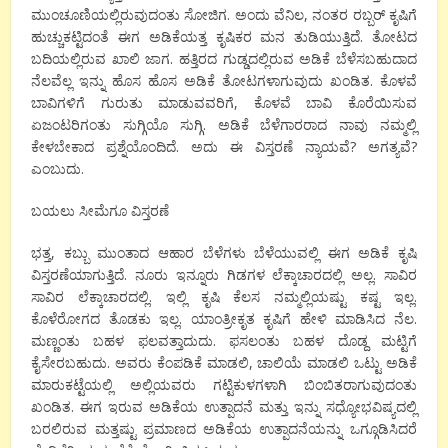
ಮುಂಚೂಣಿಯಲ್ಲಿರುವುದಂತು ಸೋಜಿಗ. ಅಂದು ವೆನಿಲ, ನಂತರ ರಬ್ಬರ್ ಕೃಷಿಗೆ
ಹುಚ್ಚುಕಟ್ಟಿದಂತೆ ಈಗ ಅಡಿಕೆಯತ್ತ ಕೃಷಿಕರ ಮನ ತುಡಿಯುತ್ತಿದೆ. ತೋಟದ
ಬದಿಯಲ್ಲಿರುವ ಖಾಲಿ ಜಾಗ. ಹತ್ತಿರದ ಗುಡ್ಡದಲ್ಲಿರುವ ಅಡಿಕೆ ಬೆಳೆಸಬಹುದಾದ
ನೆಲವೆಲ್ಲ ಇನ್ನು ಹೊಸ ಹೊಸ ಅಡಿಕೆ ತೋಟಗಳಾಗುವುದು ಖಂಡಿತ. ಕೊಳವೆ
ಬಾವಿಗಳಿಗೆ ಗುರುತು ಮಾಡುವವರಿಗೆ, ಕೊಳವೆ ಬಾವಿ ಕೊರೆಯಿಸುವ
ಏಜಂಟರಿಗಂತು ಸುಗ್ಗಿಯೊ ಸುಗ್ಗಿ. ಅಡಿಕೆ ಬೆಳೆಗಾರರಾದ ನಾವು ನಮ್ಮಲ್ಲಿ
ಕೇಳಬೇಕಾದ ಪ್ರಶ್ನೆಯೊಂದಿದೆ. ಅದು ಈ ವಿಸ್ತರಣೆ ನ್ಯಾಯವೆ? ಅಗತ್ಯವೆ?
ಎಂಬುದು.
ಬಯಲು ಸೀಮೆಗೂ ವಿಸ್ತರಣೆ
ಭತ್ತ, ಕಬ್ಬು ಮುಂತಾದ ಆಹಾರ ಬೆಳೆಗಳು ಬೆಳೆಯುವಲ್ಲಿ ಈಗ ಅಡಿಕೆ ಕೃಷಿ
ವಿಸ್ತರಣೆಯಾಗುತ್ತಿದೆ. ನೂರು ಇನ್ನೂರು ಗಿಡಗಳ ಲೆಕ್ಕಾಚಾರದಲ್ಲಿ ಅಲ್ಲ. ಸಾವಿರ
ಸಾವಿರ ಲೆಕ್ಕಾಚಾರದಲ್ಲಿ. ಇಲ್ಲಿ ಕೃಷಿ ಕೆಲಸ ನಮ್ಮಲ್ಲಿಯಷ್ಟು ಕಷ್ಟ ಇಲ್ಲ.
ಕೊಳೆರೋಗದ ತೊಡಕು ಇಲ್ಲ. ಯಾಂತ್ರೀಕೃತ ಕೃಷಿಗೆ ಹೇಳಿ ಮಾಡಿಸಿದ ನೆಲ.
ಮಣ್ಣಂತು ಬಹಳ ಫಲವತ್ತಾದುದು. ಫಸಲಂತು ಬಹಳ ದೊಡ್ದ ಮಟ್ಟಿಗೆ
ಕೈಸೇರಬಹುದು. ಅವರು ಕೆಂಪಡಿಕೆ ಮಾಡಲಿ, ಚಾಲಿಯೆ ಮಾಡಲಿ ಒಟ್ಟು ಅಡಿಕೆ
ಮಾರುಕಟ್ಟೆಯಲ್ಲಿ ಅಲ್ಲಿಯವರು ಗಟ್ಟಿಕುಳಗಳಾಗಿ ಬಿಂಬಿತರಾಗುವುದಂತು
ಖಂಡಿತ. ಈಗ ಇರುವ ಅಡಿಕೆಯ ಉತ್ಪಾದನೆ ಮತ್ತು ಇನ್ನು ಸಧ್ಯೋಭವಿಷ್ಯದಲ್ಲಿ
ಬರಲಿರುವ ಮತ್ತಷ್ಟು ಪ್ರಮಾಣದ ಅಡಿಕೆಯ ಉತ್ಪಾದನೆಯನ್ನು ಒಗ್ಗೂಡಿಸಿದರೆ