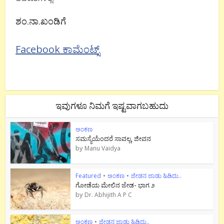
ಶಂ.ನಾ.ಖಂಡಿಗೆ
Facebook ಕಾಮೆಂಟ್ಸ್
ಇವುಗಳೂ ನಿಮಗೆ ಇಷ್ಟವಾಗಬಹುದು
ಅಂಕಣ
ಸಮಸ್ಯೆಯೆಂದರೆ ಸಾವಲ್ಲ, ಜೀವನ
by
Manu Vaidya
Featured
•
ಅಂಕಣ
•
ಜೇಡನ ಜಾಡು ಹಿಡಿದು..
ಗೋಡೆಯ ಮೇಲಿನ ಜೇಡ- ಭಾಗ ೨
by
Dr. Abhijith A P C
ಅಂಕಣ
•
ಜೇಡನ ಜಾಡು ಹಿಡಿದು..