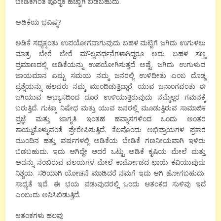
ಬೇಡಿಕೆಗಿಂತ ಪೂರೈಕೆ ಹೆಚ್ಚಾಗಿ ಬಿಡಬಹುದು.
ಅಡಿಕೆಯ ಭವಿಷ್ಯ?
ಅಡಿಕೆ ಸಧ್ಯಕ್ಕಂತು ಉಪಯೋಗವಾಗುವುದು ಬಹಳ ಮಟ್ಟಿಗೆ ಜಗಿದು ಉಗುಳಲು
ಮಾತ್ರ. ಬೇರೆ ಬೇರೆ ಮೌಲ್ಯವರ್ಧನೆಗಳಾಗಿದ್ದರೂ ಅದು ಬಹಳ ಸಣ್ಣ
ಪ್ರಮಾಣದಲ್ಲಿ ಅಡಿಕೆಯನ್ನು ಉಪಯೋಗಿಸುತ್ತದೆ ಅಷ್ಟೆ. ಜಗಿದು ಉಗುಳುವ
ಜಾಯಮಾನ ಎಷ್ಟು ಸಮಯ ನಮ್ಮ ಜನರಲ್ಲಿ ಉಳಿದೀತು ಎಂಬ ದೊಡ್ಡ
ಪ್ರಶ್ನೆಯನ್ನು ಹಲವರು ನಮ್ಮ ಮುಂದಿಡುತ್ತಿದ್ದಾರೆ. ಯುವ ಜನಾಂಗವಂತು ಈ
ಜಗಿಯುವ ಅಭ್ಯಾಸದಿಂದ ದೂರ ಉಳಿಯುತ್ತಿರುವುದು ನಮ್ಮೆಲ್ಲರ ಗಮನಕ್ಕೆ
ಬರುತ್ತಿದೆ. ಗುಟ್ಕಾ ನಿಷೇಧ ಮತ್ತು ಯುವ ಜನರಲ್ಲಿ ಮೂಡುತ್ತಿರುವ ಸಾಮಾಜಿಕ
ಪ್ರಜ್ಞೆ ಮತ್ತು ಜಾಗೃತಿ ಇಂತಹ ಹವ್ಯಾಸಗಳಿಂದ ಒಂದು ಅಂತರ
ಕಾಯ್ದುಕೊಳ್ಳುವಂತೆ ಪ್ರೇರೇಪಿಸುತ್ತಿದೆ. ಕೆಲವೊಂದು ಅಭಿಪ್ರಾಯಗಳ ಪ್ರಕಾರ
ಮುಂದಿನ ಹತ್ತು ವರ್ಷಗಳಲ್ಲಿ ಅಡಿಕೆಯ ಬೇಡಿಕೆ ಗಣನೀಯವಾಗಿ ಇಳಿದು
ಬಿಡಬಹುದು. ಇದು ಆಗಿದ್ದೇ ಆದರೆ ಒಟ್ಟು ಅಡಿಕೆ ಕೃಷಿಯ ಮೇಲೆ ಮತ್ತು
ಅದನ್ನು ನಂಬಿರುವ ವಲಯಗಳ ಮೇಲೆ ಕಾರ್ಮೋಡದ ಛಾಯೆ ಕವಿಯುವುದು
ನಿಶ್ಚಯ. ಸರಿಯಾಗಿ ಯೋಚನೆ ಮಾಡಿದರೆ ನಮಗೆ ಇದು ಆಗಿ ಹೋಗಬಹುದು.
ಸಾಧ್ಯತೆ ಇದೆ. ಈ ಭಯ ಪಡುವುದರಲ್ಲಿ ಒಂದು ಆತಂಕದ ಸುಳಿವು ಇದೆ
ಎಂಬುದು ಅನಿಸಿಬಿಡುತ್ತಿದೆ.
ಆತಂಕಗಳು ಹಲವು