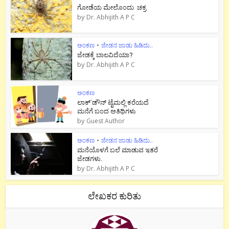
ಗೋಡೆಯ ಮೇಲೊಂದು ಚಕ್ರ
by
Dr. Abhijith A P C
ಅಂಕಣ
•
ಜೇಡನ ಜಾಡು ಹಿಡಿದು..
ಜೇಡಕ್ಕೆ ಬಾಲವಿದೆಯಾ?
by
Dr. Abhijith A P C
ಅಂಕಣ
ಲಾಕ್`ಡೌನ್ ಟೈಮಲ್ಲಿ ಕರೆಯದೆ
ಮನೆಗೆ ಬಂದ ಅತಿಥಿಗಳು
by
Guest Author
ಅಂಕಣ
•
ಜೇಡನ ಜಾಡು ಹಿಡಿದು..
ಮನೆಯೊಳಗೆ ಬಲೆ ಮಾಡುವ ಇತರೆ
ಜೇಡಗಳು.
by
Dr. Abhijith A P C
ಲೇಖಕರ ಕುರಿತು