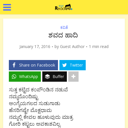
ಕವಿತೆ
ಶವದ ಹಾದಿ
January 17, 2016
by
Guest Author
1 min read
Share on Facebook
Twitter
WhatsApp
Buffer
ಸುತ್ತ ಕಟ್ಟಿದ ಕಂಪೌಂಡಿನ ನಡುವೆ
ನಮ್ಮದೊಂದಿಷ್ಟು
ಅಂಗ್ಯೆಯಗಲದ ಸುಡುಗಾಡು
ಹೆಸರಿಗಷ್ಟೇ ಮೊಕ್ಷಧಾಮ
ನಮ್ಮಲ್ಲಿ ಕೇವಲ ಹೂಳುವುದು ಮಾತ್ರ
ಗೋರಿ ಕಟ್ಟಲು ಅವಕಾಶವಿಲ್ಲ.