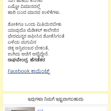
ಸಾಗ ಹಾಕುವ ಕಸಗಳು
ಎಷ್ಟೋ ವಿಮಾನದಲ್ಲೆ
ಹಾರಿ ಬಂದ ಮಾನವ ಉಳಿಕೆಗಳು.
ಶೋಕಿಗೂ ಒಂದು ಮಿತಿಯಿರಬೇಕು
ಯಾವುದೊ ಮೆಡಿಕಲ್ ಕಾಲೇಜಿನ
ಛೇರಮನ್ನರ ಆಫೀಸಿನ ಶೋಕೆಸಿಗಂತೆ
ಎಳೆಯ ಮಗುವಿನ
ಚಿಕ್ಕ ಆಸ್ತಿಪಂಜರ ಬೇಕಂತೆ,
ಉಗಿದು ಆಚೆಗೆ ಅಟ್ಟಿದ್ದೇನೆ.
ರಾಘವೇಂದ್ರ
ಹೆಗಡೆಕರ
Facebook ಕಾಮೆಂಟ್ಸ್
ಇವುಗಳೂ ನಿಮಗೆ ಇಷ್ಟವಾಗಬಹುದು
ಕವಿತೆ