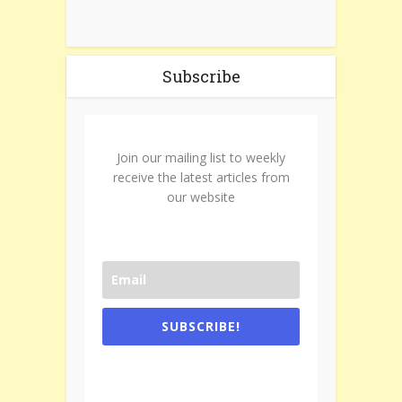
Subscribe
Join our mailing list to weekly
receive the latest articles from
our website
SUBSCRIBE!
One e-mail a week. We don't spam.
Don't forget to check the promotional
tab if you are using gmail.