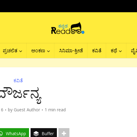
ಪ್ರಚಲಿತ
ಅಂಕಣ
ಸಿನಿಮಾ-ಕ್ರೀಡೆ
ಕವಿತೆ
ಕಥೆ
ವೈವ
ಕವಿತೆ
ದೌರ್ಜನ್ಯ
16
by
Guest Author
1 min read
WhatsApp
Buffer