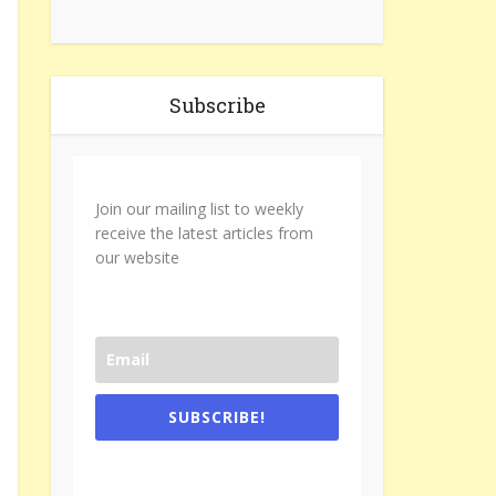
Subscribe
Join our mailing list to weekly
receive the latest articles from
our website
SUBSCRIBE!
One e-mail a week. We don't spam.
Don't forget to check the promotional
tab if you are using gmail.