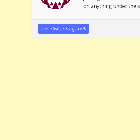
on anything under the s
ಎಲ್ಲಾ ಲೇಖನಗಳನ್ನು ನೋಡಿ