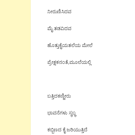
ನೀರುಣಿಸಿದವ
ಮೈ ತಡವಿದವ
ಹೊತ್ತುಕೈಯತಲೆಯ ಮೇಲೆ
ಪ್ರೇಕ್ಷಕನಂತೆ,ಮೂಲೆಯಲ್ಲಿ
ಬತ್ತಿದಕಣ್ಣೀರು
ಭಾವನೆಗಳು ಸ್ಥಬ್ಧ
ಕಬ್ಬಿಣದ ಕೈ ಜರಿಯುತ್ತಿದೆ