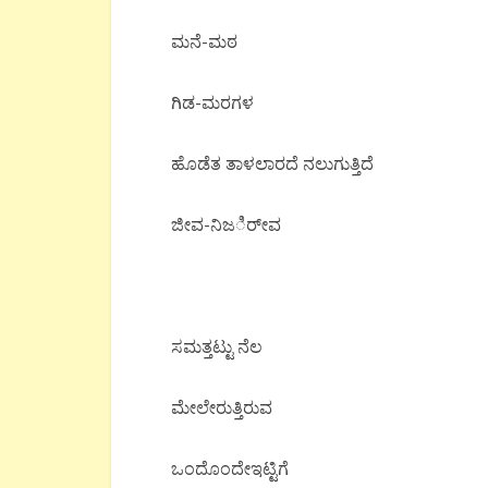
ಮನೆ-ಮಠ
ಗಿಡ-ಮರಗಳ
ಹೊಡೆತ ತಾಳಲಾರದೆ ನಲುಗುತ್ತಿದೆ
ಜೀವ-ನಿಜರ್ೀವ
ಸಮತ್ತಟ್ಟು ನೆಲ
ಮೇಲೇರುತ್ತಿರುವ
ಒಂದೊಂದೇಇಟ್ಟಿಗೆ