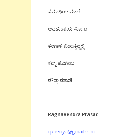
ಸಮಾಧಿಯ ಮೇಲೆ
ಆಧುನಿಕತೆಯ ಸೋಗು
ತಂಗಾಳಿ ಬೀಸುತ್ತಿದ್ದಲ್ಲಿ
ಕಪ್ಪು ಹೊಗೆಯ
ರೌದ್ರಾವತಾರ!
Raghavendra Prasad
rpneriya@gmail.com