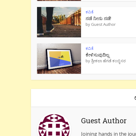
ಕವಿತೆ
ನಡೆ ನೀನು‌ ನಡೆ!
by
Guest Author
ಕವಿತೆ
ಕೇಳಿಸುವುದಿಲ್ಲ
by
ಶ್ರೀಕಲಾ ಹೆಗಡೆ ಕಂಬ್ಳಿಸರ
Guest Author
Joining hands in the jou