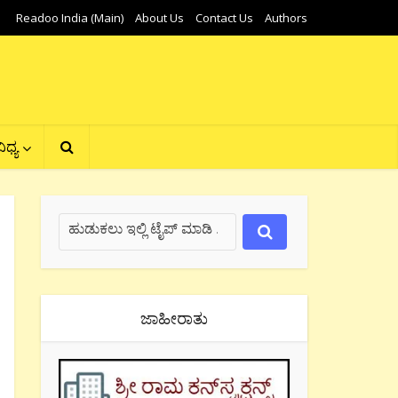
Readoo India (Main)
About Us
Contact Us
Authors
ಿಧ್ಯ
ಜಾಹೀರಾತು