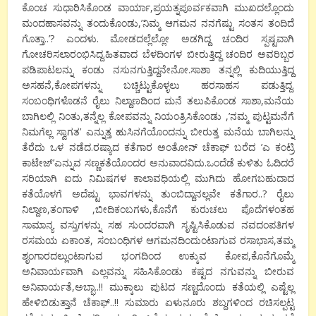
ಕೊಂಚ ಸುಧಾರಿಸಿಕೊಂಡ ವಾರ್ಯಾ,ಪ್ರಯತ್ನಪೂರ್ವಕವಾಗಿ ಮುಖದಲ್ಲೊಂದು
ಮಂದಹಾಸವನ್ನು ತಂದುಕೊಂಡು,’ನಿಮ್ಮ ಆಗಮನ ನನಗೆಷ್ಟು ಸಂತಸ ತಂದಿದೆ
ಗೊತ್ತಾ..’? ಎಂದಳು. ಮೋಡದಲ್ಲೆಲ್ಲೋ ಅಡಗಿದ್ದ ಚಂದಿರ ಸ್ಪಷ್ಟವಾಗಿ
ಗೋಚರಿಸಲಾರಂಭಿಸಿದ್ದ.ಹಿತವಾದ ಬೆಳದಿಂಗಳ ಬೀರುತ್ತಿದ್ದ ಚಂದಿರ ಅವರಿಬ್ಬರ
ಪಡಿಪಾಟಲನ್ನು ಕಂಡು ನಸುನಗುತ್ತಿದ್ದನೇನೋ.ಸಾಶಾ ತನ್ನಲ್ಲಿ ಕುದಿಯುತ್ತಿದ್ದ
ಅಸಹನೆ,ಕೋಪಗಳನ್ನು ಬಚ್ಚಿಟ್ಟುಕೊಳ್ಳಲು ಹರಸಾಹಸ ಪಡುತ್ತಿದ್ದ.
ಸಂಬಂಧಿಗಳೊಡನೆ ರೈಲು ನಿಲ್ದಾಣದಿಂದ ಮನೆ ತಲುಪಿಕೊಂಡ ಸಾಶಾ,ಮನೆಯ
ಬಾಗಿಲಲ್ಲಿ ನಿಂತು,ತನ್ನೆಲ್ಲ ಕೋಪವನ್ನು ನಿಯಂತ್ರಿಸಿಕೊಂಡು ,’ನಮ್ಮ ಪುಟ್ಟಮನೆಗೆ
ನಿಮಗೆಲ್ಲ ಸ್ವಾಗತ’ ಎನ್ನುತ್ತ ಹುಸಿನಗೆಯೊಂದನ್ನು ಬೀರುತ್ತ ಮನೆಯ ಬಾಗಿಲನ್ನು
ತೆರೆದು ಒಳ ನಡೆದ.ರಷ್ಯಾದ ಕತೆಗಾರ ಅಂತೋನ್ ಚೆಕಾಫ್ ಬರೆದ ’ಎ ಕಂಟ್ರಿ
ಕಾಟೇಜ್’ಎನ್ನುವ ಸಣ್ಣಕತೆಯೊಂದರ ಅನುವಾದವಿದು.ಒಂದೆಡೆ ಕುಳಿತು ಓದಿದರೆ
ಸರಿಯಾಗಿ ಐದು ನಿಮಿಷಗಳ ಕಾಲಾವಧಿಯಲ್ಲಿ ಮುಗಿದು ಹೋಗಬಹುದಾದ
ಕತೆಯೊಳಗೆ ಅದೆಷ್ಟು ಭಾವಗಳನ್ನು ತುಂಬಿದ್ದಾನಲ್ಲವೇ ಕತೆಗಾರ..? ರೈಲು
ನಿಲ್ದಾಣ,ತಂಗಾಳಿ ,ಬೀದಿಕಂಬಗಳು,ಕೊನೆಗೆ ಕುರುಚಲು ಪೊದೆಗಳಂತಹ
ಸಾಮಾನ್ಯ ವಸ್ತುಗಳನ್ನು ಸಹ ಸುಂದರವಾಗಿ ಸೃಷ್ಟಿಸಿಕೊಡುವ ನವದಂಪತಿಗಳ
ರಸಮಯ ಏಕಾಂತ, ಸಂಬಂಧಿಗಳ ಆಗಮನದಿಂದುಂಟಾಗುವ ರಸಾಭಾಸ,ತಮ್ಮ
ಶೃಂಗಾರದಲ್ಲುಂಟಾಗುವ ಭಂಗದಿಂದ ಉಕ್ಕುವ ಕೋಪ,ಕೊನೆಗೊಮ್ಮೆ
ಅನಿವಾರ್ಯವಾಗಿ ಎಲ್ಲವನ್ನು ಸಹಿಸಿಕೊಂಡು ಕಷ್ಟದ ನಗುವನ್ನು ಬೀರುವ
ಅನಿವಾರ್ಯತೆ,ಅಬ್ಭಾ..!! ಮುಕ್ಕಾಲು ಪುಟದ ಸಣ್ಣದೊಂದು ಕತೆಯಲ್ಲಿ ಎಷ್ಟೆಲ್ಲ
ಹೇಳಿಬಿಡುತ್ತಾನೆ ಚೆಕಾಫ್..!! ಸುಮಾರು ಏಳುನೂರು ಶಬ್ದಗಳಿಂದ ರಚಿಸಲ್ಪಟ್ಟ