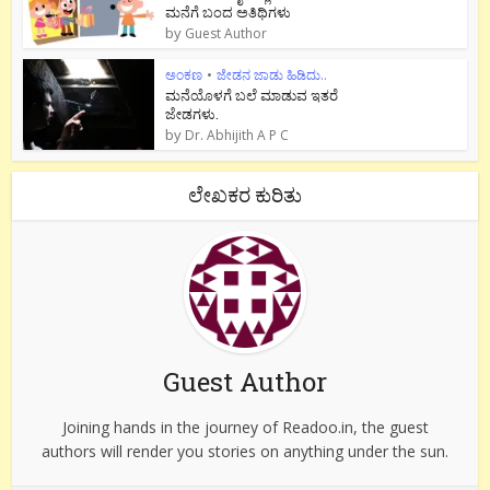
ಮನೆಗೆ ಬಂದ ಅತಿಥಿಗಳು
by
Guest Author
ಅಂಕಣ
•
ಜೇಡನ ಜಾಡು ಹಿಡಿದು..
ಮನೆಯೊಳಗೆ ಬಲೆ ಮಾಡುವ ಇತರೆ
ಜೇಡಗಳು.
by
Dr. Abhijith A P C
ಲೇಖಕರ ಕುರಿತು
Guest Author
Joining hands in the journey of Readoo.in, the guest
authors will render you stories on anything under the sun.