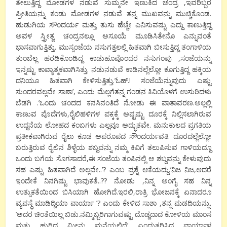
ತೇಲುತ್ತಿದ್ದ ಮೋಡಗಳ ನಡುವೆ ಸುಮ್ಮನೇ ಇಣುಕಿದ ಚಂದ್ರ ,ಇವರಿಬ್ಬರ
ಪ್ರೀತಿಯನ್ನು ಕಂಡು ಮೋಡಗಳ ನಡುವೆ ತನ್ನ ಮುಖವನ್ನು ಮುಚ್ಚಿಕೊಂಡ.
ಹುಡುಗಿಯ ಸೌಂದರ್ಯ ಮತ್ತು ತುಸು ಹೆಚ್ಚೇ ಎನಿಸುವಷ್ಟು ಎದ್ದು ಕಾಣುತ್ತಿದ್ದ
ಅವಳ ಸ್ತ್ರೀತ್ವ ಚಂದ್ರನಲ್ಲೂ ಅಸೂಯೆ ಮೂಡಿಸಿತೇನೊ ಎನ್ನುವಂತೆ
ಭಾಸವಾಗುತ್ತಿತ್ತು. ಮುಸ್ಸಂಜೆಯ ನಸುಗತ್ತಲಲ್ಲಿ ಹಿತವಾಗಿ ಬೀಸುತ್ತಿದ್ದ ತಂಗಾಳಿಯ
ತುಂಬೆಲ್ಲ ಹರಡಿಕೊಂಡಿದ್ದ ಕಾಡುಹೂವೊಂದರ ನಸುಗಂಪು ,ಸಂಜೆಯನ್ನು
ಇನ್ನಷ್ಟು ಕಾವ್ಯಾತ್ಮಕವಾಗಿಸಿತ್ತು. ನಡುನಡುವೆ ಕಾಡಿನಲ್ಲೆಲ್ಲೋ ಕೂಗುತ್ತಿದ್ದ ಹಕ್ಕಿಯ
ದನಿಯೂ ಹಿತವಾಗಿ ಕೇಳಿಸುತ್ತಿತ್ತು.’ಓಹ್.! ಸಂಜೆಯೆನ್ನುವುದು ಎಷ್ಟು
ಸುಂದರವಲ್ಲವೇ ಸಾಶಾ’, ಎಂದು ಮೆಲ್ಲಗೆತನ್ನ ಗಂಡನ ಕಿವಿಯೊಳಗೆ ಉಸುರಿದಳು
ಬೆಡಗಿ .’ಒಂದು ಚಂದದ ಕನಸಿನಂತಿದೆ ನೋಡು ಈ ವಾತಾವರಣ.ಅಲ್ಲಲ್ಲಿ
ಕಾಣುವ ಪೊದೆಗಳು,ರೈಲಿಹಳಿಗಳ ಪಕ್ಕಕ್ಕೆ ಅಷ್ಟಷ್ಟು ದೂರಕ್ಕೆ ನಿಲ್ಲಿಸಲಾಗಿರುವ
ಉದ್ದನೆಯ ಲೋಹದ ಕಂಬಗಳು ಎಲ್ಲವೂ ಅದ್ಭುತವೇ. ಮನುಕುಲದ ಪ್ರಗತಿಯ
ಪ್ರತೀಕವಾಗಿರುವ ರೈಲು ಕೂಡ ಅಪರೂಪದ ಸೌಂದರ್ಯವತಿ. ದೂರದಲ್ಲೆಲ್ಲೋ
ಬರುತ್ತಿರುವ ರೈಲಿನ ಶಿಳ್ಳೆಯ ಶಬ್ದವನ್ನು ನಮ್ಮ ಕಿವಿಗೆ ತಲುಪಿಸುವ ಗಾಳಿಯದ್ದೂ
ಒಂದು ಬಗೆಯ ಸೊಗಸಾದರೆ,ಈ ಸಂಜೆಯ ತಂಪಿನಲ್ಲಿ ಆ ಶಬ್ದವನ್ನು ಕೇಳುವುದು
ಸಹ ಎಷ್ಟು ಹಿತವಾಗಿದೆ ಅಲ್ಲವೇ..’? ಎಂಬ ಪ್ರಶ್ನೆ ಆಕೆಯದ್ದು.’ನಿಜ ನಿಜ,ಆದರೆ
ಇಂದೇಕೆ ನಿನಗಿಷ್ಟು ಭಾವುಕತೆ..?? ನೋಡು ,ನಿನ್ನ ಅಂಗೈ ಸಹ ನಿನ್ನ
ಉತ್ಸುಕತೆಯಿಂದ ಬಿಸಿಯಾಗಿ ಹೋಗಿದೆ.ಇರಲಿ,ರಾತ್ರಿ ಭೋಜನಕ್ಕೆ ಏನಾದರೂ
ವ್ಯವಸ್ಥೆ ಮಾಡಿದ್ದಿಯಾ ವಾರ್ಯಾ ’? ಎಂದು ಕೇಳಿದ ಸಾಶಾ ,ತನ್ನ ಮಡದಿಯನ್ನು.
’ಅದರ ಚಿಂತೆಯಿಲ್ಲ ಬಿಡು.ನಮ್ಮಿಬ್ಬರಿಗಾಗುವಷ್ಟು ದೊಡ್ಡದಾದ ಕೋಳಿಯ ಮಾಂಸ
ಮತ್ತು ಹುರಿದ ಮೀನು ಮನೆಯಲ್ಲಿದೆ’ ಎಂದುತ್ತರಿಸಿದ ವಾರ್ಯಾಳ