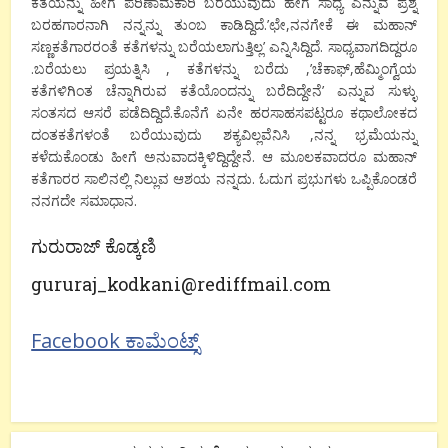
ಕತೆಯನ್ನು ಹೀಗೆ ಪರಿಣಾಮಕಾರಿ ಬರೆಯುವುದು ಹೇಗೆ ಸಾಧ್ಯ ಎನ್ನುವ ಪ್ರಶ್ನೆ
ಬರಹಗಾರನಾಗಿ ನನ್ನನ್ನು ತುಂಬ ಕಾಡಿದ್ದಿದೆ.’ಛೇ,ನನಗೇಕೆ ಈ ಮಹಾನ್
ಸಣ್ಣಕತೆಗಾರರಂತೆ ಕತೆಗಳನ್ನು ಬರೆಯಲಾಗುತ್ತಿಲ್ಲ’ ಎನ್ನಿಸಿದ್ದಿದೆ. ಸಾಧ್ಯವಾಗದಿದ್ದರೂ
.ಬರೆಯಲು ಪ್ರಯತ್ನಿಸಿ , ಕತೆಗಳನ್ನು ಬರೆದು ,’ಚೆಕಾಫ್,ಹೆಮ್ಮಿಂಗ್ವೆಯ
ಕತೆಗಳಿಗಿಂತ ಚೆನ್ನಾಗಿರುವ ಕತೆಯೊಂದನ್ನು ಬರೆದಿದ್ದೇನೆ’ ಎನ್ನುವ ಸುಳ್ಳು
ಸಂತಸದ ಆಸರೆ ಪಡೆದಿದ್ದಿದೆ.ಕೊನೆಗೆ ಏನೇ ಹರಸಾಹಸಪಟ್ಟರೂ ಕಥಾಲೋಕದ
ದಂತಕತೆಗಳಂತೆ ಬರೆಯುವುದು ಶಕ್ಯವಿಲ್ಲವೆನಿಸಿ ,ನನ್ನ ಭ್ರಮೆಯನ್ನು
ಕಳೆದುಕೊಂಡು ಹೀಗೆ ಅನುವಾದಕ್ಕಿಳಿದ್ದಿದ್ದೇನೆ. ಆ ಮೂಲಕವಾದರೂ ಮಹಾನ್
ಕತೆಗಾರರ ಸಾಲಿನಲ್ಲಿ ನಿಲ್ಲುವ ಆಶಯ ನನ್ನದು. ಓದುಗ ಪ್ರಭುಗಳು ಒಪ್ಪಿಕೊಂಡರೆ
ನನಗದೇ ಸಮಾಧಾನ.
ಗುರುರಾಜ್ ಕೊಡ್ಕಣಿ
gururaj_kodkani@rediffmail.com
Facebook ಕಾಮೆಂಟ್ಸ್