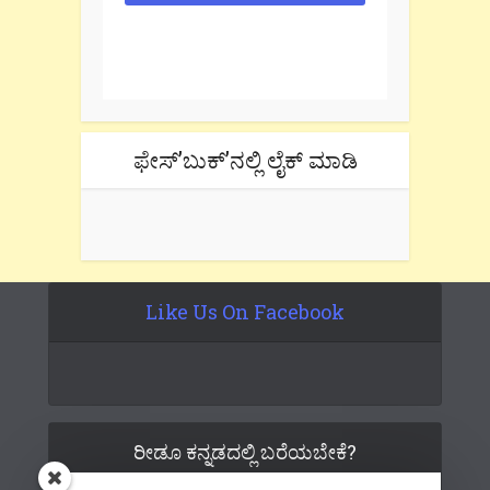
One e-mail a week. We don't spam.
Don't forget to check the promotional
tab if you are using gmail.
ಫೇಸ್’ಬುಕ್’ನಲ್ಲಿ ಲೈಕ್ ಮಾಡಿ
Like Us On Facebook
ರೀಡೂ ಕನ್ನಡದಲ್ಲಿ ಬರೆಯಬೇಕೆ?