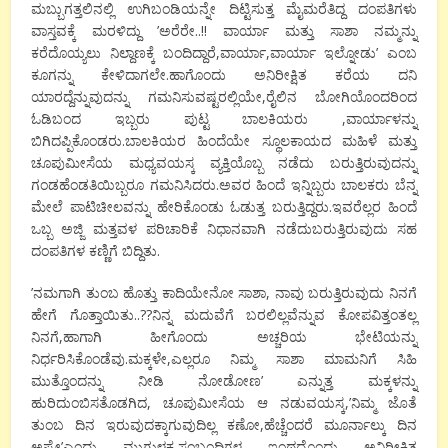
ಮಬ್ಬುಗತ್ತಲಿನಲ್ಲಿ ಉಗಿಬಂಡಿಯನ್ನೇ ದಿಟ್ಟಿಸುತ್ತ ಮೈಮರೆತಿದ್ದ ದಂಪತಿಗಳು
ವಾಸ್ತವಕ್ಕೆ ಮರಳಿದ್ದು ’ಅರೆರೇ..!! ವಾರ್ಯಾ ಮತ್ತು ಸಾಶಾ ನಮ್ಮನ್ನು
ಕರೆದೊಯ್ಯಲು ನಿಲ್ದಾಣಕ್ಕೆ ಬಂದಿದ್ದಾರೆ,ವಾರ್ಯಾ,ವಾರ್ಯಾ ಇಲ್ನೋಡು’ ಎಂಬ
ಕೂಗನ್ನು ಕೇಳಿದಾಗಲೇ.ಹಾಗೊಂದು ಅನಿರೀಕ್ಷಿತ ಕರೆಯ ದನಿ
ಯಾರದ್ದೆನ್ನುವುದನ್ನು ಗಮನಿಸುವಷ್ಟರಲ್ಲಿಯೇ,ರೈಲಿನ ಬೋಗಿಯೊಂದರಿಂದ
ಓಡಿಬಂದ ಇಬ್ಬರು ಪುಟ್ಟ ಬಾಲಕಿಯರು ,ವಾರ್ಯಾಳನ್ನು
ಬಿಗಿದಪ್ಪಿಕೊಂಡರು.ಬಾಲಕಿಯರ ಹಿಂದೆಯೇ ಸ್ಥೂಲಕಾಯದ ಮಹಿಳೆ ಮತ್ತು
ಚೂಪುಮೀಸೆಯ ಮಧ್ಯವಯಸ್ಕ ವ್ಯಕ್ತಿಯೊಬ್ಬ ನಡೆದು ಬರುತ್ತಿರುವುದನ್ನು
ಗಂಡಹೆಂಡತಿಯಿಬ್ಬರೂ ಗಮನಿಸಿದರು.ಅವರ ಹಿಂದೆ ಇನ್ನಿಬ್ಬರು ಬಾಲಕರು ಬೆನ್ನ
ಮೇಲೆ ಪಾಟಿಚೀಲವನ್ನು ಹೇರಿಕೊಂಡು ಓಡುತ್ತ ಬರುತ್ತಿದ್ದರು.ಇವರೆಲ್ಲರ ಹಿಂದೆ
ಒಬ್ಬ ಅಜ್ಜಿ ಮತ್ತವಳ ಪರಿಚಾರಿಕೆ ನಿಧಾನವಾಗಿ ನಡೆದುಬರುತ್ತಿರುವುದು ಸಹ
ದಂಪತಿಗಳ ಕಣ್ಣಿಗೆ ಬಿದ್ದಿತು.
’ನಮಗಾಗಿ ತುಂಬ ಹೊತ್ತು ಕಾದಿಯೇನೋ ಸಾಶಾ, ನಾವು ಬರುತ್ತಿರುವುದು ನಿನಗೆ
ಹೇಗೆ ಗೊತ್ತಾಯಿತು..??ನಿನ್ನ ಮದುವೆಗೆ ಬರಲಿಲ್ಲವೆನ್ನುವ ಕೋಪವಿತ್ತಂತಲ್ಲ
ನಿನಗೆ,ಹಾಗಾಗಿ ಹೀಗೊಂದು ಅಚ್ಚರಿಯ ಭೇಟಿಯನ್ನು
ನಿರ್ಧರಿಸಿಕೊಂಡೆವು.ಮಕ್ಕಳೇ,ಎಲ್ಲರೂ ನಿಮ್ಮ ಸಾಶಾ ಮಾಮನಿಗೆ ಸಿಹಿ
ಮುತ್ತೊಂದನ್ನು ನೀಡಿ ನೋಡೋಣ’ ಎನ್ನುತ್ತ ಮಕ್ಕಳನ್ನು
ಹುರಿದುಂಬಿಸತೊಡಗಿದ, ಚೂಪುಮೀಸೆಯ ಆ ನಡುವಯಸ್ಕ,’ನಿಮ್ಮ ಜೊತೆ
ತುಂಬ ದಿನ ಇರುವುದಕ್ಕಾಗುವುದಿಲ್ಲ ಕಣೋ,ಹೆಚ್ಚೆಂದರೆ ಮೂರ್ನಾಲ್ಕು ದಿನ
ಅಷ್ಟೇ’ಎಂದು ಮುಗುಳ್ನಕ್ಕ.ಸಂಬಂಧಿಗಳ ಇಂಥದ್ದೊಂದು ಅನಿರೀಕ್ಷಿತ