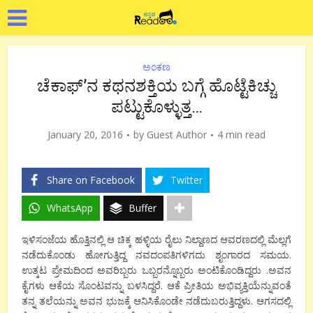
ಅಂಕಣ
ಚೆಕಾಫ್’ನ ಕಥನಶಕ್ತಿಯ ಬಗ್ಗೆ ಹೊಟ್ಟೆಕಿಚ್ಚು
ಪಟ್ಟುಕೊಳ್ಳುತ್ತ…
January 20, 2016
by
Guest Author
4 min read
Share on Facebook
Twitter
WhatsApp
Buffer
ಇಳಿಸಂಜೆಯ ಹೊತ್ತಿನಲ್ಲಿ ಆ ಚಿಕ್ಕ ಹಳ್ಳಿಯ ರೈಲು ನಿಲ್ದಾಣದ ಆವರಣದಲ್ಲಿ ಮೆಲ್ಲಗೆ
ನಡೆದುಕೊಂಡು ಹೋಗುತ್ತಿದ್ದ ನವದಂಪತಿಗಳಿಗದು ಶೃಂಗಾರದ ಸಮಯ.
ಉತ್ಕಟ ಪ್ರೇಮದಿಂದ ಅವರಿಬ್ಬರು ಒಬ್ಬರನ್ನೊಬ್ಬರು ಅಂಟಿಕೊಂಡಿದ್ದರು .ಅವನ
ಕೈಗಳು ಆಕೆಯ ಸೊಂಟವನ್ನು ಬಳಸಿದ್ದರೆ. ಆಕೆ ಪ್ರೀತಿಯ ಅಭಿವ್ಯಕ್ತಿಯೆನ್ನುವಂತೆ
ತನ್ನ ತಲೆಯನ್ನು ಅವನ ಭುಜಕ್ಕೆ ಆನಿಸಿಕೊಂಡೇ ನಡೆದುಬರುತ್ತಿದ್ದಳು. ಆಗಸದಲ್ಲಿ