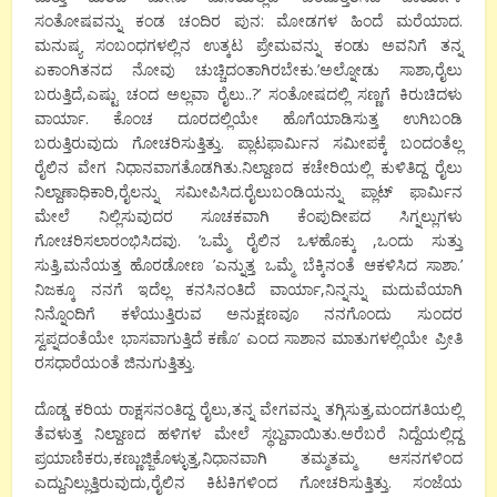
ಸಂತೋಷವನ್ನು ಕಂಡ ಚಂದಿರ ಪುನ: ಮೋಡಗಳ ಹಿಂದೆ ಮರೆಯಾದ.
ಮನುಷ್ಯ ಸಂಬಂಧಗಳಲ್ಲಿನ ಉತ್ಕಟ ಪ್ರೇಮವನ್ನು ಕಂಡು ಅವನಿಗೆ ತನ್ನ
ಏಕಾಂಗಿತನದ ನೋವು ಚುಚ್ಚಿದಂತಾಗಿರಬೇಕು.’ಅಲ್ನೋಡು ಸಾಶಾ,ರೈಲು
ಬರುತ್ತಿದೆ,ಎಷ್ಟು ಚಂದ ಅಲ್ಲವಾ ರೈಲು..?’ ಸಂತೋಷದಲ್ಲಿ ಸಣ್ಣಗೆ ಕಿರುಚಿದಳು
ವಾರ್ಯಾ. ಕೊಂಚ ದೂರದಲ್ಲಿಯೇ ಹೊಗೆಯಾಡಿಸುತ್ತ ಉಗಿಬಂಡಿ
ಬರುತ್ತಿರುವುದು ಗೋಚರಿಸುತ್ತಿತ್ತು. ಪ್ಲಾಟಫಾರ್ಮಿನ ಸಮೀಪಕ್ಕೆ ಬಂದಂತೆಲ್ಲ
ರೈಲಿನ ವೇಗ ನಿಧಾನವಾಗತೊಡಗಿತು.ನಿಲ್ದಾಣದ ಕಚೇರಿಯಲ್ಲಿ ಕುಳಿತಿದ್ದ ರೈಲು
ನಿಲ್ದಾಣಾಧಿಕಾರಿ,ರೈಲನ್ನು ಸಮೀಪಿಸಿದ.ರೈಲುಬಂಡಿಯನ್ನು ಪ್ಲಾಟ್ ಫಾರ್ಮಿನ
ಮೇಲೆ ನಿಲ್ಲಿಸುವುದರ ಸೂಚಕವಾಗಿ ಕೆಂಪುದೀಪದ ಸಿಗ್ನಲ್ಲುಗಳು
ಗೋಚರಿಸಲಾರಂಭಿಸಿದವು. ’ಒಮ್ಮೆ ರೈಲಿನ ಒಳಹೊಕ್ಕು ,ಒಂದು ಸುತ್ತು
ಸುತ್ತಿ,ಮನೆಯತ್ತ ಹೊರಡೋಣ ’ಎನ್ನುತ್ತ ಒಮ್ಮೆ ಬೆಕ್ಕಿನಂತೆ ಆಕಳಿಸಿದ ಸಾಶಾ.’
ನಿಜಕ್ಕೂ ನನಗೆ ಇದೆಲ್ಲ ಕನಸಿನಂತಿದೆ ವಾರ್ಯಾ,ನಿನ್ನನ್ನು ಮದುವೆಯಾಗಿ
ನಿನ್ನೊಂದಿಗೆ ಕಳೆಯುತ್ತಿರುವ ಅನುಕ್ಷಣವೂ ನನಗೊಂದು ಸುಂದರ
ಸ್ವಪ್ನದಂತೆಯೇ ಭಾಸವಾಗುತ್ತಿದೆ ಕಣೊ’ ಎಂದ ಸಾಶಾನ ಮಾತುಗಳಲ್ಲಿಯೇ ಪ್ರೀತಿ
ರಸಧಾರೆಯಂತೆ ಜಿನುಗುತ್ತಿತ್ತು.
ದೊಡ್ಡ ಕರಿಯ ರಾಕ್ಷಸನಂತಿದ್ದ ರೈಲು,ತನ್ನ ವೇಗವನ್ನು ತಗ್ಗಿಸುತ್ತ,ಮಂದಗತಿಯಲ್ಲಿ
ತೆವಳುತ್ತ ನಿಲ್ದಾಣದ ಹಳಿಗಳ ಮೇಲೆ ಸ್ಥಬ್ದವಾಯಿತು.ಅರೆಬರೆ ನಿದ್ದೆಯಲ್ಲಿದ್ದ
ಪ್ರಯಾಣಿಕರು,ಕಣ್ಣುಜ್ಜಿಕೊಳ್ಳುತ್ತ,ನಿಧಾನವಾಗಿ ತಮ್ಮತಮ್ಮ ಆಸನಗಳಿಂದ
ಎದ್ದುನಿಲ್ಲುತ್ತಿರುವುದು,ರೈಲಿನ ಕಿಟಕಿಗಳಿಂದ ಗೋಚರಿಸುತ್ತಿತ್ತು. ಸಂಜೆಯ