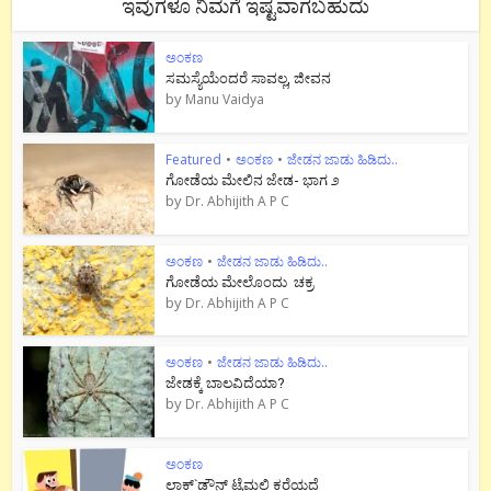
ಇವುಗಳೂ ನಿಮಗೆ ಇಷ್ಟವಾಗಬಹುದು
ಅಂಕಣ
ಸಮಸ್ಯೆಯೆಂದರೆ ಸಾವಲ್ಲ, ಜೀವನ
by
Manu Vaidya
Featured
•
ಅಂಕಣ
•
ಜೇಡನ ಜಾಡು ಹಿಡಿದು..
ಗೋಡೆಯ ಮೇಲಿನ ಜೇಡ- ಭಾಗ ೨
by
Dr. Abhijith A P C
ಅಂಕಣ
•
ಜೇಡನ ಜಾಡು ಹಿಡಿದು..
ಗೋಡೆಯ ಮೇಲೊಂದು ಚಕ್ರ
by
Dr. Abhijith A P C
ಅಂಕಣ
•
ಜೇಡನ ಜಾಡು ಹಿಡಿದು..
ಜೇಡಕ್ಕೆ ಬಾಲವಿದೆಯಾ?
by
Dr. Abhijith A P C
ಅಂಕಣ
ಲಾಕ್`ಡೌನ್ ಟೈಮಲ್ಲಿ ಕರೆಯದೆ