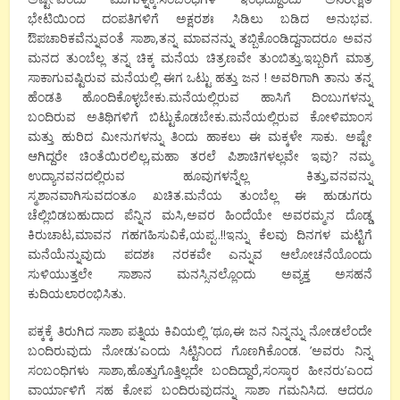
ಭೇಟಿಯಿಂದ ದಂಪತಿಗಳಿಗೆ ಅಕ್ಷರಶಃ ಸಿಡಿಲು ಬಡಿದ ಅನುಭವ.
ಔಪಚಾರಿಕವೆನ್ನುವಂತೆ ಸಾಶಾ,ತನ್ನ ಮಾವನನ್ನು ತಬ್ಬಿಕೊಂಡಿದ್ದನಾದರೂ ಅವನ
ಮನದ ತುಂಬೆಲ್ಲ ತನ್ನ ಚಿಕ್ಕ ಮನೆಯ ಚಿತ್ರಣವೇ ತುಂಬಿತ್ತು.ಇಬ್ಬರಿಗೆ ಮಾತ್ರ
ಸಾಕಾಗುವಷ್ಟಿರುವ ಮನೆಯಲ್ಲಿ ಈಗ ಒಟ್ಟು ಹತ್ತು ಜನ ! ಅವರಿಗಾಗಿ ತಾನು ತನ್ನ
ಹೆಂಡತಿ ಹೊಂದಿಕೊಳ್ಳಬೇಕು.ಮನೆಯಲ್ಲಿರುವ ಹಾಸಿಗೆ ದಿಂಬುಗಳನ್ನು
ಬಂದಿರುವ ಅತಿಥಿಗಳಿಗೆ ಬಿಟ್ಟುಕೊಡಬೇಕು.ಮನೆಯಲ್ಲಿರುವ ಕೋಳಿಮಾಂಸ
ಮತ್ತು ಹುರಿದ ಮೀನುಗಳನ್ನು ತಿಂದು ಹಾಕಲು ಈ ಮಕ್ಕಳೇ ಸಾಕು. ಅಷ್ಟೇ
ಆಗಿದ್ದರೇ ಚಿಂತೆಯಿರಲಿಲ್ಲ,ಮಹಾ ತರಲೆ ಪಿಶಾಚಿಗಳಲ್ಲವೇ ಇವು? ನಮ್ಮ
ಉದ್ಯಾನವನದಲ್ಲಿರುವ ಹೂವುಗಳನ್ನೆಲ್ಲ ಕಿತ್ತು,ವನವನ್ನು
ಸ್ಮಶಾನವಾಗಿಸುವದಂತೂ ಖಚಿತ.ಮನೆಯ ತುಂಬೆಲ್ಲ ಈ ಹುಡುಗರು
ಚೆಲ್ಲಿಬಿಡಬಹುದಾದ ಪೆನ್ನಿನ ಮಸಿ,ಅವರ ಹಿಂದೆಯೇ ಅವರಮ್ಮನ ದೊಡ್ಡ
ಕಿರುಚಾಟ,ಮಾವನ ಗಹಗಹಿಸುವಿಕೆ,ಯಪ್ಪ..!!ಇನ್ನು ಕೆಲವು ದಿನಗಳ ಮಟ್ಟಿಗೆ
ಮನೆಯೆನ್ನುವುದು ಪದಶಃ ನರಕವೇ ಎನ್ನುವ ಆಲೋಚನೆಯೊಂದು
ಸುಳಿಯುತ್ತಲೇ ಸಾಶಾನ ಮನಸ್ಸಿನಲ್ಲೊಂದು ಅವ್ಯಕ್ತ ಅಸಹನೆ
ಕುದಿಯಲಾರಂಭಿಸಿತು.
ಪಕ್ಕಕ್ಕೆ ತಿರುಗಿದ ಸಾಶಾ ಪತ್ನಿಯ ಕಿವಿಯಲ್ಲಿ ’ಥೂ,ಈ ಜನ ನಿನ್ನನ್ನು ನೋಡಲೆಂದೇ
ಬಂದಿರುವುದು ನೋಡು’ಎಂದು ಸಿಟ್ಟಿನಿಂದ ಗೊಣಗಿಕೊಂಡ. ’ಅವರು ನಿನ್ನ
ಸಂಬಂಧಿಗಳು ಸಾಶಾ,ಹೊತ್ತುಗೊತ್ತಿಲ್ಲದೇ ಬಂದಿದ್ದಾರೆ,ಸಂಸ್ಕಾರ ಹೀನರು’ಎಂದ
ವಾರ್ಯಾಳಿಗೆ ಸಹ ಕೋಪ ಬಂದಿರುವುದನ್ನು ಸಾಶಾ ಗಮನಿಸಿದ. ಆದರೂ