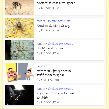
ಗೋಡೆಯ ಮೇಲಿನ ಜೇಡ- ಭಾಗ ೨
by
Dr. Abhijith A P C
ಅಂಕಣ
•
ಜೇಡನ ಜಾಡು ಹಿಡಿದು..
ಗೋಡೆಯ ಮೇಲೊಂದು ಚಕ್ರ
by
Dr. Abhijith A P C
ಅಂಕಣ
•
ಜೇಡನ ಜಾಡು ಹಿಡಿದು..
ಜೇಡಕ್ಕೆ ಬಾಲವಿದೆಯಾ?
by
Dr. Abhijith A P C
ಅಂಕಣ
ಲಾಕ್`ಡೌನ್ ಟೈಮಲ್ಲಿ ಕರೆಯದೆ
ಮನೆಗೆ ಬಂದ ಅತಿಥಿಗಳು
by
Guest Author
ಅಂಕಣ
•
ಜೇಡನ ಜಾಡು ಹಿಡಿದು..
ಮನೆಯೊಳಗೆ ಬಲೆ ಮಾಡುವ ಇತರೆ
ಜೇಡಗಳು.
by
Dr. Abhijith A P C