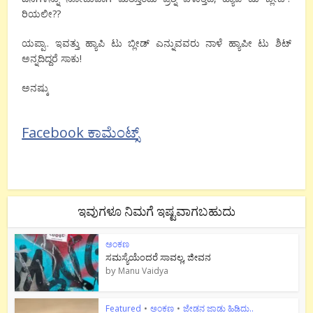
ರಿಯಲೀ??
ಯಪ್ಪಾ.. ಇವತ್ತು ಹ್ಯಾಪಿ ಟು ಬ್ಲೀಡ್ ಎನ್ನುವವರು ನಾಳೆ ಹ್ಯಾಪೀ ಟು ಶಿಟ್
ಅನ್ನದಿದ್ದರೆ ಸಾಕು!
ಅನಷ್ಕು
Facebook ಕಾಮೆಂಟ್ಸ್
ಇವುಗಳೂ ನಿಮಗೆ ಇಷ್ಟವಾಗಬಹುದು
ಅಂಕಣ
ಸಮಸ್ಯೆಯೆಂದರೆ ಸಾವಲ್ಲ, ಜೀವನ
by
Manu Vaidya
Featured
•
ಅಂಕಣ
•
ಜೇಡನ ಜಾಡು ಹಿಡಿದು..