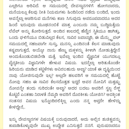
ಎಲ್ಲರಿಗೂ ಅರಿವಿದೆ. ಆ ಸಮಯದಲ್ಲಿ ದೇವಸ್ಥಾನಗಳಿಗೆ ಹೋಗಬಾರದು,
ಮನೆಯಲ್ಲೂ ಕೆಲವು ನೀತಿ ನಿಯಮಗಳು ಹಿಂದಿನಿಂದ ನಡೆದು ಬಂದಿದೆ, ಇಂದು
ಅವನ್ನೆಲ್ಲಾ ಆಚರಿಸುವ ಮನೆಗಳು ಕಾಣ ಸಿಗುವುದು ಅಪರೂಪವಾದರೂ ಅದರ
ಹಿಂದೆ ಇರುವುದು ಮೂಢನಂಬಿಕೆ ಮಾತ್ರ ಎಂಬುದು ನಮ್ಮ ಬುದ್ಧಿಮತ್ತೆಯ
ಲೆವೆಲ್ ಅನ್ನು ತೋರಿಸುತ್ತದೆ. ಅಂದಿನ ಕಾಲದಲ್ಲಿ ಹೆಣ್ಣಿನ ಸ್ಥಿತಿಯೂ ಹಾಗಿತ್ತು,
ಒಂದು ಘಳಿಗೆಯೂ ಬಿಡುವಿಲ್ಲದ ಕೆಲಸ, ಸಾವಿರ ಜವಾಬ್ದಾರಿ, ಈ ಮೆನ್ಸ್ಟ್ರುವಲ್
ಸಮಯದಲ್ಲಿ ಸಹಜವಾಗೇ ಸುಸ್ತು, ಮನಸ್ಸು ಎಂದಿನಂತೆ ಕೆಲಸ ಮಾಡುವುದು
ಕಷ್ಟವಾಗುತ್ತದೆ, ಅಯ್ಯೋ ನಾನು ಹೆಣ್ಣು ಮಕ್ಕಳನ್ನು ಕೀಳಾಗಿ ನೋಡುತ್ತಿದ್ದೇನೆ
ಅಂದುಕೊಂಡುಬಿಡಬೇಡಿ ಮತ್ತೆ. ಇವೆಲ್ಲಾ ಇಂದಿನ ವೈಜ್ಞಾನಿಕ ಯುಗದಲ್ಲೂ
ವೈದ್ಯಕೀಯ ವಿಜ್ಞಾನಿಗಳೇ ಹೇಳುವ ವಿಷಯ. ಇದನ್ನೆಲ್ಲಾ ಅರಿತುಕೊಂಡೇ
ಹಿರಿಯರು ಮಾಡಿದ ಕಟ್ಟಳೆಗಳು ಅವಿರಬಹುದು ಅಲ್ವಾ? ಯಾಕೆ ಈ ದೃಷ್ಟಿಯಿಂದ
ನಾವು ಯೋಚಿಸುವುದೇ ಇಲ್ಲ? ಅಲ್ಲದೇ ಹಲವರಿಗೆ ಆ ಸಮಯದಲ್ಲಿ ಹೊಟ್ಟೆ
ನೋವು ಸಹಜ ಈ ಸಾವಿರ ಕೆಲಸದೊತ್ತಡ ಇದ್ದರೆ ಅವರ ನೋವಿಗೆ ಮತ್ತಷ್ಟು
ನೋವನ್ನೇ ತಂದು ಸುರಿದಂತೇ ಅಲ್ವಾ? ಅದರ ಬದಲು ಅವರಿಗೆ ಸ್ವಲ್ಪ ರೆಸ್ಟ್
ಕೊಟ್ಟರೆ ಎಂತಹಾ ನಿರಾಳತೆ ನೆಮ್ಮದಿ ಅವರಿಗೆ ದೊರಕೀತು ಯೋಚಿಸಿ? ಅದಕ್ಕಿಂತ
ಸಂತಸದ ವಿಷಯ ಇನ್ನೊಂದಿರಲಿಕ್ಕಿಲ್ಲ ಎಂದು ನನ್ನ ಆಪ್ತರೇ ಹೇಳಿದ್ದು
ಕೇಳಿದ್ದೇನೆ,.
ಇನ್ನು ದೇವಸ್ಥಾನಗಳ ವಿಷಯಕ್ಕೆ ಬರುವುದಾದರೆ, ಅದು ಅಲ್ಲಿನ ಶುಚಿತ್ವವನ್ನು
ಕಾಪಾಡಿಕೊಳ್ಳುವುದೇ ಮುಖ್ಯ ಉದ್ದೇಶ ಎನಿಸುತ್ತದೆ ನನಗೆ. ಪುರುಷರಾದರೂ