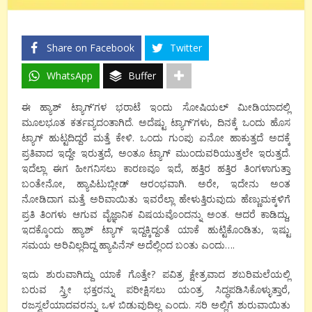
Share on Facebook
Twitter
WhatsApp
Buffer
ಈ ಹ್ಯಾಶ್ ಟ್ಯಾಗ್’ಗಳ ಭರಾಟೆ ಇಂದು ಸೋಷಿಯಲ್ ಮೀಡಿಯಾದಲ್ಲಿ
ಮೂಲಭೂತ ಕರ್ತವ್ಯದಂತಾಗಿದೆ. ಅದೆಷ್ಟು ಟ್ಯಾಗ್’ಗಳು, ದಿನಕ್ಕೆ ಒಂದು ಹೊಸ
ಟ್ಯಾಗ್ ಹುಟ್ಟದಿದ್ದರೆ ಮತ್ತೆ ಕೇಳಿ. ಒಂದು ಗುಂಪು ಏನೋ ಹಾಕುತ್ತದೆ ಅದಕ್ಕೆ
ಪ್ರತಿವಾದ ಇದ್ದೇ ಇರುತ್ತದೆ, ಅಂತೂ ಟ್ಯಾಗ್ ಮುಂದುವರಿಯುತ್ತಲೇ ಇರುತ್ತದೆ.
ಇದೆಲ್ಲಾ ಈಗ ಹೀಗನಿಸಲು ಕಾರಣವೂ ಇದೆ, ಹತ್ತಿರ ಹತ್ತಿರ ತಿಂಗಳಾಗುತ್ತಾ
ಬಂತೇನೋ, ಹ್ಯಾಪಿಟುಬ್ಲೀಡ್ ಆರಂಭವಾಗಿ. ಅರೇ, ಇದೇನು ಅಂತ
ನೋಡಿದಾಗ ಮತ್ತೆ ಅರಿವಾಯಿತು ಇವರೆಲ್ಲಾ ಹೇಳುತ್ತಿರುವುದು ಹೆಣ್ಣುಮಕ್ಕಳಿಗೆ
ಪ್ರತಿ ತಿಂಗಳು ಆಗುವ ವೈಜ್ಞಾನಿಕ ವಿಷಯವೊಂದನ್ನು ಅಂತ. ಆದರೆ ಕಾಡಿದ್ದು,
ಇದಕ್ಕೊಂದು ಹ್ಯಾಶ್ ಟ್ಯಾಗ್ ಇದ್ದಕ್ಕಿದ್ದಂತೆ ಯಾಕೆ ಹುಟ್ಟಿಕೊಂಡಿತು, ಇಷ್ಟು
ಸಮಯ ಅರಿವಿಲ್ಲದಿದ್ದ ಹ್ಯಾಪಿನೆಸ್ ಅದೆಲ್ಲಿಂದ ಬಂತು ಎಂದು….
ಇದು ಶುರುವಾಗಿದ್ದು ಯಾಕೆ ಗೊತ್ತೇ? ಪವಿತ್ರ ಕ್ಷೇತ್ರವಾದ ಶಬರಿಮಲೆಯಲ್ಲಿ
ಬರುವ ಸ್ತ್ರೀ ಭಕ್ತರನ್ನು ಪರೀಕ್ಷಿಸಲು ಯಂತ್ರ ಸಿದ್ಧಪಡಿಸಿಕೊಳ್ಳುತ್ತಾರೆ,
ರಜಸ್ವಲೆಯಾದವರನ್ನು ಒಳ ಬಿಡುವುದಿಲ್ಲ ಎಂದು. ಸರಿ ಅಲ್ಲಿಗೆ ಶುರುವಾಯಿತು