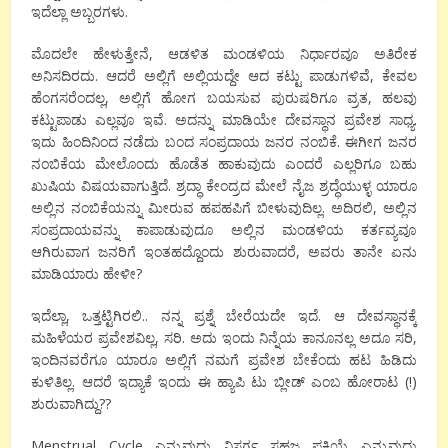
ಇದೆಲ್ಲಾ ಅಬ್ಬರಗಳು.
ಮೊದಲೇ ಹೇಳುತ್ತೇನೆ, ಆಡಳಿತ ಮಂಡಳಿಯ ನಿರ್ಧಾರವೂ ಅತಿರೇಕ
ಅನಿಸದಿರದು. ಆದರೆ ಅಲ್ಲಿಗೆ ಅಲ್ಲಿಯದ್ದೇ ಆದ ಕಟ್ಟು ಪಾಡುಗಳಿವೆ, ಕೇವಲ
ಹೆಂಗಸರೆಂದಲ್ಲ, ಅಲ್ಲಿಗೆ ಹೋಗ ಬಯಸುವ ಪುರುಷರಿಗೂ ವ್ರತ, ಹಲವು
ಕಟ್ಟುಪಾಡು ಎಲ್ಲವೂ ಇವೆ. ಅದನ್ನು ಮಾಡಿಯೇ ದೇವಸ್ಥಾನ ಪ್ರವೇಶ ಸಾಧ್ಯ.
ಇದು ಹಿಂದಿನಿಂದ ನಡೆದು ಬಂದ ಸಂಪ್ರದಾಯ ಜನರ ನಂಬಿಕೆ. ಈಗೀಗ ಜನರ
ನಂಬಿಕೆಯ ಮೇಲೊಂದು ಹೊಡೆತ ಹಾಕುವುದು ಎಂದರೆ ಎಲ್ಲರಿಗೂ ಬಹು
ಖುಷಿಯ ವಿಷಯವಾಗುತ್ತಿದೆ. ಶ್ರದ್ಧಾ ಕೇಂದ್ರದ ಮೇಲೆ ನೈಜ ಶ್ರದ್ಧೆಯುಳ್ಳ ಯಾರೂ
ಅಲ್ಲಿನ ನಂಬಿಕೆಯನ್ನು ಮೀರುವ ಹಪಹಪಿಗೆ ಬೀಳುವುದಿಲ್ಲ. ಅದಿರಲಿ, ಅಲ್ಲಿನ
ಸಂಪ್ರದಾಯವನ್ನು ಕಾಪಾಡುವುದೂ ಅಲ್ಲಿನ ಮಂಡಳಿಯ ಕರ್ತವ್ಯವೂ
ಆಗಿರುವಾಗ ಜನರಿಗೆ ಇಂತಹದ್ದೊಂದು ಶುರುವಾದರೆ, ಅವರು ತಾನೇ ಏನು
ಮಾಡಿಯಾರು ಹೇಳೀ?
ಇದೆಲ್ಲಾ, ಒತ್ತಟ್ಟಿಗಿರಲಿ.. ನನ್ನ ಪ್ರಶ್ನೆ ಬೇರೆಯದೇ ಇದೆ. ಆ ದೇವಸ್ಥಾನಕ್ಕೆ
ಮಹಿಳೆಯರ ಪ್ರವೇಶವಿಲ್ಲ, ಸರಿ. ಅದು ಇಂದು ನಿನ್ನೆಯ ಕಾನೂನಲ್ಲ ಅದೂ ಸರಿ,
ಇಂದಿನವರೆಗೂ ಯಾರೂ ಅಲ್ಲಿಗೆ ನಮಗೆ ಪ್ರವೇಶ ಬೇಕೆಂದು ಹಟ ಹಿಡಿದು
ಕುಳಿತಿಲ್ಲ. ಆದರೆ ಇದ್ಯಾಕೆ ಇಂದು ಈ ಹ್ಯಾಪಿ ಟು ಬ್ಲೀಡ್ ಎಂಬ ಹೋರಾಟ (!)
ಶುರುವಾಗಿದ್ದು??
Menstrual Cycle ಎನ್ನುವುದು ನಿಸರ್ಗ ಸಹಜ ಪ್ರಕ್ರಿಯೆ ಎನ್ನುವುದು