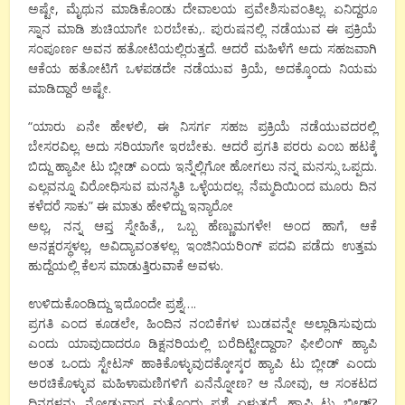
ಅಷ್ಟೇ, ಮೈಥುನ ಮಾಡಿಕೊಂಡು ದೇವಾಲಯ ಪ್ರವೇಶಿಸುವಂತಿಲ್ಲ. ಏನಿದ್ದರೂ
ಸ್ನಾನ ಮಾಡಿ ಶುಚಿಯಾಗೇ ಬರಬೇಕು,. ಪುರುಷನಲ್ಲಿ ನಡೆಯುವ ಈ ಪ್ರಕ್ರಿಯೆ
ಸಂಪೂರ್ಣ ಅವನ ಹತೋಟಿಯಲ್ಲಿರುತ್ತದೆ. ಆದರೆ ಮಹಿಳೆಗೆ ಅದು ಸಹಜವಾಗಿ
ಆಕೆಯ ಹತೋಟಿಗೆ ಒಳಪಡದೇ ನಡೆಯುವ ಕ್ರಿಯೆ, ಅದಕ್ಕೊಂದು ನಿಯಮ
ಮಾಡಿದ್ದಾರೆ ಅಷ್ಟೇ.
“ಯಾರು ಏನೇ ಹೇಳಲಿ, ಈ ನಿಸರ್ಗ ಸಹಜ ಪ್ರಕ್ರಿಯೆ ನಡೆಯುವದರಲ್ಲಿ
ಬೇಸರವಿಲ್ಲ. ಅದು ಸರಿಯಾಗೇ ಇರಬೇಕು. ಆದರೆ ಪ್ರಗತಿ ಪರರು ಎಂಬ ಹಟಕ್ಕೆ
ಬಿದ್ದು ಹ್ಯಾಪೀ ಟು ಬ್ಲೀಡ್ ಎಂದು ಇನ್ನೆಲ್ಲಿಗೋ ಹೋಗಲು ನನ್ನ ಮನಸ್ಸು ಒಪ್ಪದು.
ಎಲ್ಲವನ್ನೂ ವಿರೋಧಿಸುವ ಮನಸ್ಥಿತಿ ಒಳ್ಳೆಯದಲ್ಲ. ನೆಮ್ಮದಿಯಿಂದ ಮೂರು ದಿನ
ಕಳೆದರೆ ಸಾಕು” ಈ ಮಾತು ಹೇಳಿದ್ದು ಇನ್ಯಾರೋ
ಅಲ್ಲ, ನನ್ನ ಆಪ್ತ ಸ್ನೇಹಿತೆ,, ಒಬ್ಬ ಹೆಣ್ಣುಮಗಳೇ! ಅಂದ ಹಾಗೆ, ಆಕೆ
ಅನಕ್ಷರಸ್ಥಳಲ್ಲ, ಅವಿದ್ಯಾವಂತಳಲ್ಲ. ಇಂಜಿನಿಯರಿಂಗ್ ಪದವಿ ಪಡೆದು ಉತ್ತಮ
ಹುದ್ದೆಯಲ್ಲಿ ಕೆಲಸ ಮಾಡುತ್ತಿರುವಾಕೆ ಅವಳು.
ಉಳಿದುಕೊಂಡಿದ್ದು ಇದೊಂದೇ ಪ್ರಶ್ನೆ….
ಪ್ರಗತಿ ಎಂದ ಕೂಡಲೇ, ಹಿಂದಿನ ನಂಬಿಕೆಗಳ ಬುಡವನ್ನೇ ಅಲ್ಲಾಡಿಸುವುದು
ಎಂದು ಯಾವುದಾದರೂ ಡಿಕ್ಷನರಿಯಲ್ಲಿ ಬರೆದಿಟ್ಟೀದ್ದಾರಾ? ಫೀಲಿಂಗ್ ಹ್ಯಾಪಿ
ಅಂತ ಒಂದು ಸ್ಟೇಟಸ್ ಹಾಕಿಕೊಳ್ಳುವುದಕ್ಕೋಸ್ಕರ ಹ್ಯಾಪಿ ಟು ಬ್ಲೀಡ್ ಎಂದು
ಅರಚಿಕೊಳ್ಳುವ ಮಹಿಳಾಮಣಿಗಳಿಗೆ ಏನೆನ್ನೋಣ? ಆ ನೋವು, ಆ ಸಂಕಟದ
ದಿನಗಳನ್ನು ನೋಡುವಾಗ ಮತ್ತೊಂದು ಪ್ರಶ್ನೆ ಏಳುತ್ತದೆ, ಹ್ಯಾಪಿ ಟು ಬ್ಲೀಡ್?