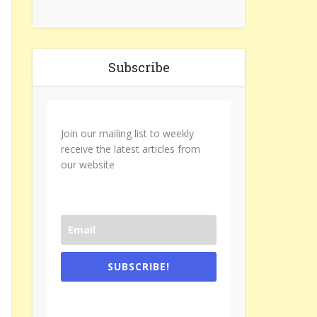
Subscribe
Join our mailing list to weekly
receive the latest articles from
our website
SUBSCRIBE!
One e-mail a week. We don't spam.
Don't forget to check the promotional
tab if you are using gmail.