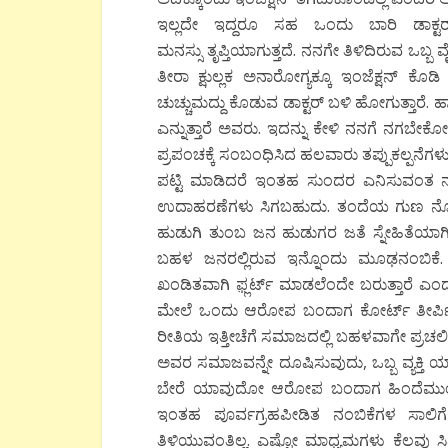
ಇಲ್ಲದೇ ಇದ್ದರೂ ಸಹ ಒಂದು ಬಾರಿ ಡಾಕ್ಟರ
ಮನಸ್ಸು ತೃಪ್ತಿಯಾಗುತ್ತದೆ. ನನಗೇ ತಿಳಿದಿರುವ ಒಬ್ಬ
ತೀರಾ ಕ್ಷುಲ್ಲಕ ಅನಾರೋಗ್ಯಕ್ಕೂ ಇಂಜೆಕ್ಷನ್ ಕೊ
ಚುಚ್ಚುಮದ್ದು ಕೊಡುವ ಡಾಕ್ಟರ್ ಬಳಿ ಹೋಗುತ್ತಾರೆ. ಹಾ
ಎನ್ನುತ್ತಾರೆ ಅವರು. ಇದನ್ನು ಕೇಳಿ ನನಗೆ ನಗ
ಪ್ರಪಂಚಕ್ಕೆ ಸಂಬಂಧಿಸಿದ ಹಲವಾರು ತಪ್ಪುಕಲ್ಪನೆಗಳು,
ಪಟ್ಟಿ ಮಾಡಿದರೆ ಇಂತಹ ಸುಂದರ ಎನಿಸುವಂತ ನ
ಉದಾಹರಣೆಗಳು ಸಿಗಬಹುದು. ತಂದೆಯ ಗುಣ ನೋಡ
ಹುಡುಗಿ ತುಂಬ ಜನ ಹುಡುಗರ ಜತೆ ಸ್ನೇಹಿತೆಯಾಗಿ 
ಬಹಳ ಜನರಲ್ಲಿರುವ ಇನ್ನೊಂದು ಮೂಢನಂಬಿಕೆ.
ಖಂಡಿತವಾಗಿ ಫ಼್ಲರ್ಟ್ ಮಾಡಲೆಂದೇ ಬರುತ್ತಾರೆ ಎಂದ
ಮೇಲೆ ಒಂದು ಆರೋಪ ಬಂದಾಗ ಕೋರ್ಟ್ ತೀರ್ಪ
ರೀತಿಯ ಇತ್ತೀಚೆಗೆ ಸಮಾಜದಲ್ಲಿ ಬಹಳವಾಗೇ ಪ್ರಚಲಿತ
ಅವರ ಸಮಾಜವನ್ನೇ ದೂಷಿಸುವುದು, ಒಬ್ಬ ವ್ಯಕ್ತ
ಬೇರೆ ಯಾವುದೋ ಆರೋಪ ಬಂದಾಗ ಹಿಂದೆಮುಂದೆ 
ಇಂತಹ ಪೂರ್ವಗ್ರಹಪೀಡಿತ ನಂಬಿಕೆಗಳ ಸಾಲಿಗೆ 
ತಿಳಿಯುವಂತಿಲ್ಲ. ಎಷ್ಟೋ ಮಾಧ್ಯಮಗಳು ಕೆಲವು ಸಿ