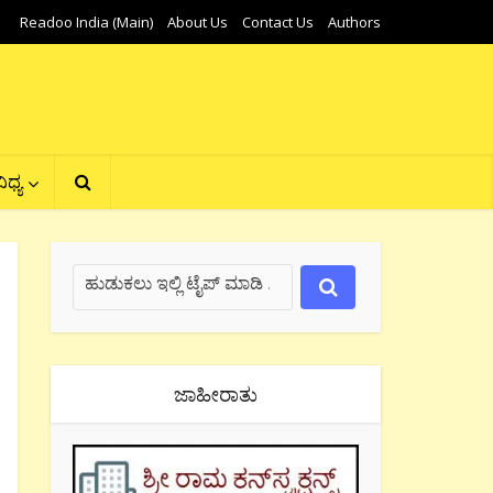
Readoo India (Main)
About Us
Contact Us
Authors
ಿಧ್ಯ
ಜಾಹೀರಾತು