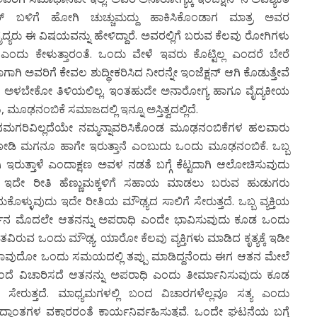
್ ಬಳಿಗೆ ಹೋಗಿ ಚುಚ್ಚುಮದ್ದು ಹಾಕಿಸಿಕೊಂಡಾಗ ಮಾತ್ರ ಅವರ
 ವೈದ್ಯರು ಈ ವಿಷಯವನ್ನು ಹೇಳಿದ್ದಾರೆ. ಅವರಲ್ಲಿಗೆ ಬರುವ ಕೆಲವು ರೋಗಿಗಳು
ಡಿ ಎಂದು ಕೇಳುತ್ತಾರಂತೆ. ಒಂದು ವೇಳೆ ಇವರು ಕೊಟ್ಟಿಲ್ಲ ಎಂದರೆ ಬೇರೆ
ಗಾಗಿ ಅವರಿಗೆ ಕೇವಲ ಶುದ್ಧೀಕರಿಸಿದ ನೀರನ್ನೇ ಇಂಜೆಕ್ಷನ್ ಆಗಿ ಕೊಡುತ್ತೇವೆ
ಬೇಕೋ ಅಳಬೇಕೋ ತಿಳಿಯಲಿಲ್ಲ. ಇಂತಹುದೇ ಅನಾರೋಗ್ಯ ಹಾಗೂ ವೈದ್ಯಕೀಯ
 ಮೂಢನಂಬಿಕೆ ಸಮಾಜದಲ್ಲಿ ಇನ್ನೂ ಅಸ್ತಿತ್ವದಲ್ಲಿದೆ.
ಮಗರಿವಿಲ್ಲದೆಯೇ ನಮ್ಮನ್ನಾವರಿಸಿಕೊಂಡ ಮೂಢನಂಬಿಕೆಗಳ ಹಲವಾರು
ಿ ಮಗನೂ ಹಾಗೇ ಇರುತ್ತಾನೆ ಎಂಬುದು ಒಂದು ಮೂಢನಂಬಿಕೆ. ಒಬ್ಬ
ಇರುತ್ತಾಳೆ ಎಂದಾಕ್ಷಣ ಅವಳ ನಡತೆ ಬಗ್ಗೆ ಕೆಟ್ಟದಾಗಿ ಆಲೋಚಿಸುವುದು
 ಇದೇ ರೀತಿ ಹೆಣ್ಣುಮಕ್ಕಳಿಗೆ ಸಹಾಯ ಮಾಡಲು ಬರುವ ಹುಡುಗರು
ುಕೊಳ್ಳುವುದು ಇದೇ ರೀತಿಯ ಮೌಢ್ಯದ ಸಾಲಿಗೆ ಸೇರುತ್ತದೆ. ಒಬ್ಬ ವ್ಯಕ್ತಿಯ
ಿನ ಮೊದಲೇ ಆತನನ್ನು ಅಪರಾಧಿ ಎಂದೇ ಭಾವಿಸುವುದು ಕೂಡ ಒಂದು
ವಿರುವ ಒಂದು ಮೌಢ್ಯ. ಯಾರೋ ಕೆಲವು ವ್ಯಕ್ತಿಗಳು ಮಾಡಿದ ಕೃತ್ಯಕ್ಕೆ ಇಡೀ
ಿ ಯಾವುದೋ ಒಂದು ಸಮಯದಲ್ಲಿ ತಪ್ಪು ಮಾಡಿದ್ದನೆಂದು ಈಗ ಆತನ ಮೇಲೆ
ವಿಚಾರಿಸದೆ ಆತನನ್ನು ಅಪರಾಧಿ ಎಂದು ತೀರ್ಮಾನಿಸುವುದು ಕೂಡ
ಸೇರುತ್ತದೆ. ಮಾಧ್ಯಮಗಳಲ್ಲಿ ಬಂದ ವಿಚಾರಗಳೆಲ್ಲವೂ ಸತ್ಯ ಎಂದು
ದ್ಧಾಂತಗಳ ವಕ್ತಾರರಂತೆ ಕಾರ್ಯನಿರ್ವಹಿಸುತ್ತವೆ. ಒಂದೇ ಘಟನೆಯ ಬಗ್ಗೆ