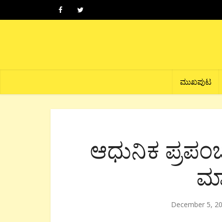
ಮುಖಪುಟ
ಆಧುನಿಕ ಪ್ರಪಂ
ಮ
December 5, 2