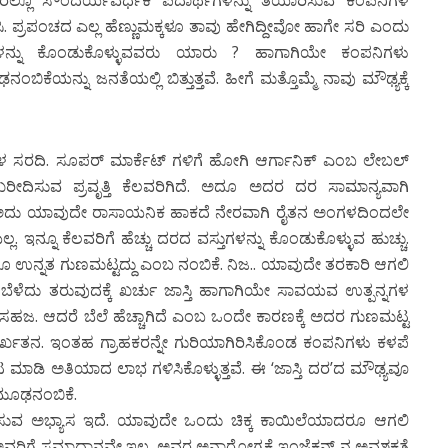
ಲೂ ಸೌಂದರ್ಯವರ್ಧಕ ಪದಾರ್ಥಗಳನ್ನು ತಯಾರಿಸುವ ಕಂಪನಿಗಳ
ಿ. ಪ್ರಪಂಚದ ಎಲ್ಲ ಹೆಣ್ಣುಮಕ್ಕಳೂ ತಾವು ಹೇಗಿದ್ದೀವೋ ಹಾಗೇ ಸರಿ ಎಂದು
ಗಳನ್ನು ಕೊಂಡುಕೊಳ್ಳುವವರು ಯಾರು ? ಹಾಗಾಗಿಯೇ ಕಂಪನಿಗಳು
ಕೆಯನ್ನು ಜನತೆಯಲ್ಲಿ ಬಿತ್ತುತ್ತವೆ. ಹೀಗೆ ಮತ್ತೊಮ್ಮೆ ನಾವು ಮೌಢ್ಯಕ್ಕೆ
 ಸರದಿ. ಸೂಪರ್ ಮಾರ್ಕೆಟ್ ಗಳಿಗೆ ಹೋಗಿ ಆರ್ಗಾನಿಕ್ ಎಂಬ ಲೇಬಲ್
ದಿಸುವ ಪ್ರವೃತ್ತಿ ಕೆಲವರಿಗಿದೆ. ಅದೂ ಅದರ ದರ ಸಾಮಾನ್ಯವಾಗಿ
ಯೂ ಅದು ಯಾವುದೇ ರಾಸಾಯನಿಕ ಹಾಕದೆ ನೇರವಾಗಿ ರೈತನ ಅಂಗಳದಿಂದಲೇ
ಇನ್ನೂ ಕೆಲವರಿಗೆ ಹೆಚ್ಚು ದರದ ವಸ್ತುಗಳನ್ನು ಕೊಂಡುಕೊಳ್ಳುವ ಹುಚ್ಚು.
ಾಗೂ ಉನ್ನತ ಗುಣಮಟ್ಟದ್ದು ಎಂಬ ನಂಬಿಕೆ. ನಿಜ.. ಯಾವುದೇ ತರಕಾರಿ ಆಗಲಿ
ಬೆಳೆದು ತರುವುದಕ್ಕೆ ಖರ್ಚು ಜಾಸ್ತಿ ಹಾಗಾಗಿಯೇ ಸಾವಯವ ಉತ್ಪನ್ನಗಳ
ು ಸಹಜ. ಆದರೆ ಬೆಲೆ ಹೆಚ್ಚಾಗಿದೆ ಎಂಬ ಒಂದೇ ಕಾರಣಕ್ಕೆ ಅದರ ಗುಣಮಟ್ಟ
ೂರ್ಖತನ. ಇಂತಹ ಗ್ರಾಹಕರನ್ನೇ ಗುರಿಯಾಗಿರಿಸಿಕೊಂಡ ಕಂಪನಿಗಳು ಕಳಪೆ
ಾಟ ಮಾಡಿ ಅತಿಯಾದ ಲಾಭ ಗಳಿಸಿಕೊಳ್ಳುತ್ತವೆ. ಈ ‘ಜಾಸ್ತಿ ದರ’ದ ಮೌಢ್ಯವೂ
ವ ಮೂಢನಂಬಿಕೆ.
 ಸೇವಿಸುವ ಅಭ್ಯಾಸ ಇದೆ. ಯಾವುದೇ ಒಂದು ಚಿಕ್ಕ ಕಾಯಿಲೆಯಾದರೂ ಆಗಲಿ
ಅವರಿಗೆ ಸಮಾಧಾನವೇ ಇಲ್ಲ. ಅವರ ಅನಾರೋಗ್ಯಕ್ಕೆ ಇಂಜೆಕ್ಷನ್ ನ ಅವಶ್ಯಕತೆ