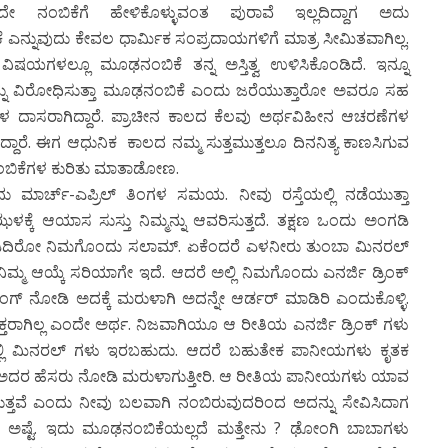
ದೇ ನಂಬಿಕೆಗೆ ಹೇಳಿಕೊಳ್ಳುವಂತ ಪುರಾವೆ ಇಲ್ಲದಿದ್ದಾಗ ಅದು
ನ್ನುವುದು ಕೇವಲ ಧಾರ್ಮಿಕ ಸಂಪ್ರದಾಯಗಳಿಗೆ ಮಾತ್ರ ಸೀಮಿತವಾಗಿಲ್ಲ.
ಿಷಯಗಳಲ್ಲೂ ಮೂಢನಂಬಿಕೆ ತನ್ನ ಅಸ್ತಿತ್ವ ಉಳಿಸಿಕೊಂಡಿದೆ. ಇನ್ನೂ
್ನು ವಿರೋಧಿಸುತ್ತಾ ಮೂಢನಂಬಿಕೆ ಎಂದು ಜರೆಯುತ್ತಾರೋ ಅವರೂ ಸಹ
ದಾಸರಾಗಿದ್ದಾರೆ. ಪ್ರಾಚೀನ ಕಾಲದ ಕೆಲವು ಅರ್ಥವಿಹೀನ ಆಚರಣೆಗಳ
್ದಾರೆ. ಈಗ ಆಧುನಿಕ ಕಾಲದ ನಮ್ಮ ಸುತ್ತಮುತ್ತಲೂ ದಿನನಿತ್ಯ ಕಾಣಸಿಗುವ
ಂಬಿಕೆಗಳ ಕುರಿತು ಮಾತಾಡೋಣ.
ಮಾರ್ಚ್-ಎಪ್ರಿಲ್ ತಿಂಗಳ ಸಮಯ. ನೀವು ರಸ್ತೆಯಲ್ಲಿ ನಡೆಯುತ್ತಾ
ಕ್ಕೆ ಆಯಾಸ ಸುಸ್ತು ನಿಮ್ಮನ್ನು ಆವರಿಸುತ್ತದೆ. ತಕ್ಷಣ ಒಂದು ಅಂಗಡಿ
 ಕುಡಿದಿರೋ ನಿಮಗೊಂದು ಸಲಾಮ್. ಏಕೆಂದರೆ ಎಳನೀರು ತುಂಬಾ ಮಿನರಲ್
ಿಮ್ಮ ಆಯ್ಕೆ ಸರಿಯಾಗೇ ಇದೆ. ಆದರೆ ಅಲ್ಲಿ ನಿಮಗೊಂದು ಎನರ್ಜಿ ಡ್ರಿಂಕ್
ಜಿಂಗ್ ನೋಡಿ ಅದಕ್ಕೆ ಮರುಳಾಗಿ ಅದನ್ನೇ ಆರ್ಡರ್ ಮಾಡಿರಿ ಎಂದುಕೊಳ್ಳಿ.
ರಾಗಿಲ್ಲ ಎಂದೇ ಅರ್ಥ. ನಿಜವಾಗಿಯೂ ಆ ರೀತಿಯ ಎನರ್ಜಿ ಡ್ರಿಂಕ್ ಗಳು
ಳಲ್ಲಿ ಮಿನರಲ್ ಗಳು ಇರಬಹುದು. ಆದರೆ ಬಹುತೇಕ ಪಾನೀಯಗಳು ಕೃತಕ
ವಲ ಅದರ ಹೆಸರು ನೋಡಿ ಮರುಳಾಗುತ್ತೀರಿ. ಆ ರೀತಿಯ ಪಾನೀಯಗಳು ಯಾವ
ಕೊಡುತ್ತವೆ ಎಂದು ನೀವು ಬಲವಾಗಿ ನಂಬಿರುವುದರಿಂದ ಅದನ್ನು ಸೇವಿಸಿದಾಗ
ಅಷ್ಟೆ. ಇದು ಮೂಢನಂಬಿಕೆಯಲ್ಲದೆ ಮತ್ತೇನು ? ಢೋಂಗಿ ಬಾಬಾಗಳು