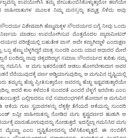
್ಬಲ್ಯವನ್ನು ಉಪಯೋಗಿಸಿ ತಮ್ಮ ಜೇಬುತುಂಬಿಸಿಕೊಳ್ಳುತ್ತಾರೋ ಹಾಗೆಯೇ
 ಜಾಹೀರಾತುಗಳ ಮೂಲಕ ನಿಮ್ಮ ಮನಸ್ಸನ್ನು ತಮ್ಮತ್ತ ಸೆಳೆದು ಅವು
ದರ್ಯ ವಿಶೇಷವಾಗಿ ಹೆಣ್ಣುಮಕ್ಕಳ ಸೌಂದರ್ಯದ ಬಗ್ಗೆ. ನೀವು ಒಂದು
ದು ನಿರ್ಣಯ ಮಾಡಲು ಉಪಯೋಗಿಸುವ ಮೊತ್ತಮೊದಲ ಪ್ಯಾರಾಮೀಟರ್
ೌಂದರ್ಯದ ಪರೀಕ್ಷೆಯಲ್ಲಿ ಬಹುತೇಕ ಪಾಸ್. ಅದೇ ಕಪ್ಪಾಗಿದ್ದಾಳೆ ಎಂದಾಕ್ಷಣ
ಲ್ಲ. ಒಬ್ಬ ಹೆಣ್ಣು ಬೆಳ್ಳಗಿದ್ದರೆ ಮಾತ್ರ ಸುಂದರಿ ಎಂದು ಯಾವ ಆಧಾರದ ಮೇಲೆ
ಪನೆ ಬಂದಿದ್ದು ನಾವು ಚಿಕ್ಕವರಿದ್ದಾಗ ಸಮಾಜ ಸೌಂದರ್ಯದ ಕುರಿತು ನಮ್ಮ
ಗುವನ್ನು ಗಮನಿಸಿ. ಆ ಮಗು ಇತರರೊಡನೆ ಆಡಲು ಹೋಗಬೇಕಾದಾಗ ಅವರ
ೆ ಬೆರೆಯುವುದಕ್ಕೆ ವರ್ಣ ಅಡ್ಡಿಯಾಗುವುದಿಲ್ಲ. ಆ ಮಗುವಿನ ದೃಷ್ಟಿಯಲ್ಲಿ
ತಮ್ಮನ್ನು ಹೆಚ್ಚು ಪ್ರೀತಿಸುತ್ತಾರೋ ಅವರನ್ನು ಹೆಚ್ಚು ಇಷ್ಟಪಡುತ್ತಾರೆಯೇ
ವುದಿಲ್ಲ. ಆದರೆ ಕಾಲ ಕಳೆದಂತೆ ಸುಂದರತೆ ಎಂದರೆ ಬೆಳ್ಳಗೆ ಇರಬೇಕು ಎಂಬ
ತುಂಬುತ್ತದೆ. ಎಲ್ಲಿಗಾದರೂ ಸಭೆ ಸಮಾರಂಭಗಳಿಗೆ ಹೋದಾಗ ಆ ಮಗುವಿನ
ಿ ಆಕೆಯ ಗುಣ ಸ್ವಭಾವಗಳನ್ನು ಲೆಕ್ಕಕ್ಕೇ ತೆಗೆಯದೆ ಆಕೆಯನ್ನು ಸುಂದರಿ
್ ಎಂಡ್ ಲವ್ಲೀ ಜಾಹೀರಾತನ್ನು ನೋಡಿದ ಮಗು ಕೃಷ್ಣವರ್ಣದ ಹುಡುಗಿ ಆ
ಂದರ್ಯಕ್ಕೆ ಮಾರುಹೋಗುವುದನ್ನು ನೋಡುತ್ತದೆ. ಇದನ್ನೆಲ್ಲಾ ಗಮನಿಸಿದ ಮಗು
ಬಣ್ಣ ಎಂಬ ದೃಷ್ಟಿಕೋನವನ್ನು ಬೆಳೆಸಿಕೊಳ್ಳುತ್ತದೆ. ಈ ನಂಬಿಕೆಗೆ