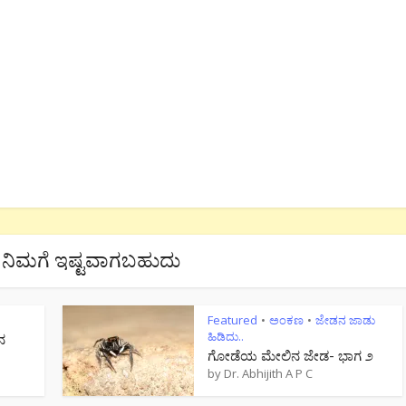
ನಿಮಗೆ ಇಷ್ಟವಾಗಬಹುದು
Featured
ಅಂಕಣ
ಜೇಡನ ಜಾಡು
•
•
ಹಿಡಿದು..
ನ
ಗೋಡೆಯ ಮೇಲಿನ ಜೇಡ- ಭಾಗ ೨
by
Dr. Abhijith A P C