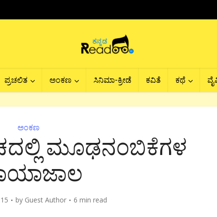
ಪ್ರಚಲಿತ
ಅಂಕಣ
ಸಿನಿಮಾ-ಕ್ರೀಡೆ
ಕವಿತೆ
ಕಥೆ
ವೈವ
ಅಂಕಣ
ಚದಲ್ಲಿ ಮೂಢನಂಬಿಕೆಗಳ
ಾಯಾಜಾಲ
015
by
Guest Author
6 min read