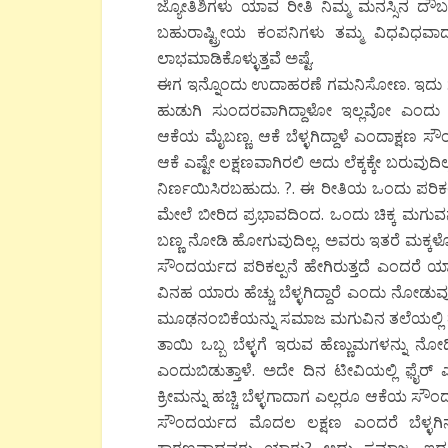
ಜ್ಯೋತಿಶಿಗಳು ಯಾವ ರೀತಿ ನಿಮ್ಮ ಮನಸ್ಸಿನ ದೌರ
ಬಹುರಾಷ್ಟ್ರೀಯ ಕಂಪನಿಗಳು ತಮ್ಮ ವಿಧವಿಧವಾದ
ಲಾಭಮಾಡಿಕೊಳ್ಳುತ್ತವೆ ಅಷ್ಟೆ.
ಈಗ ಇನ್ನೊಂದು ಉದಾಹರಣೆ ಗಮನಿಸೋಣ. ಇದು ಸೌಂ
ಹುಡುಗಿ ಸುಂದರವಾಗಿದ್ದಾಳೋ ಇಲ್ಲವೋ ಎಂ
ಆಕೆಯ ಮೈಬಣ್ಣ. ಆಕೆ ಬೆಳ್ಳಗಿದ್ದಾಳೆ ಎಂದಾಕ್ಷಣ ಸ
ಆಕೆ ಎಷ್ಟೇ ಲಕ್ಷಣವಾಗಿರಲಿ ಅದು ಲೆಕ್ಕಕ್ಕೇ ಬರುವುದಿ
ನಿರ್ಣಯಿಸಿರಬಹುದು. ?. ಈ ರೀತಿಯ ಒಂದು ಪರಿಕಲ್
ಮೇಲೆ ಬೀರಿದ ಪ್ರಭಾವದಿಂದ. ಒಂದು ಚಿಕ್ಕ ಮ
ಬಣ್ಣ ನೋಡಿ ಹೋಗುವುದಿಲ್ಲ. ಅವರು ಇತರೆ ಮಕ್ಕಳೊಡನ
ಸೌಂದರ್ಯದ ಪರಿಕಲ್ಪನೆ ಹೇಗಿರುತ್ತದೆ ಎಂದರೆ ಯಾರು 
ವಿನಹ ಯಾರು ಹೆಚ್ಚು ಬೆಳ್ಳಗಿದ್ದಾರೆ ಎಂದು ನೋಡು
ಮೂಢನಂಬಿಕೆಯನ್ನು ಸಮಾಜ ಮಗುವಿನ ತಲೆಯಲ್ಲಿ 
ತಾಯಿ ಒಬ್ಬ ಬೆಳ್ಳಗೆ ಇರುವ ಹೆಣ್ಣುಮಗಳನ್ನು ನೋಡ
ಎಂದುಬಿಡುತ್ತಾಳೆ. ಅದೇ ದಿನ ಟೀವಿಯಲ್ಲಿ ಫ಼ೈರ
ಕ್ರೀಮನ್ನು ಹಚ್ಚಿ ಬೆಳ್ಳಗಾದಾಗ ಎಲ್ಲರೂ ಆಕೆಯ ಸೌ
ಸೌಂದರ್ಯದ ಮೊದಲ ಲಕ್ಷಣ ಎಂದರೆ ಬೆಳ್ಳಗಿನ ಮೈ