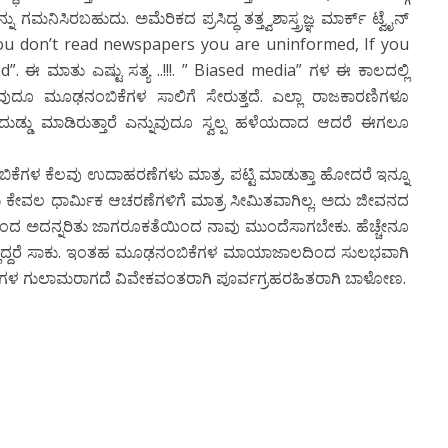
 ಗಮನಿಸಿರಬಹುದು. ಅಮೆರಿಕದ ಪ್ರಸಿದ್ಧ ತತ್ತ್ವಶಾಸ್ತ್ರಜ್ಞ ಮಾರ್ಕ್ ಟ್ವೈನ್
f you don’t read newspapers you are uninformed, If you
ಈ ಮಾತು ಎಷ್ಟು ಸತ್ಯ ..!!!. ” Biased media” ಗಳ ಈ ಕಾಲದಲ್ಲಿ
ುದೂ ಮೂಢನಂಬಿಕೆಗಳ ಸಾಲಿಗೆ ಸೇರುತ್ತದೆ. ಎಲ್ಲಾ ರಾಜಕಾರಣಿಗಳೂ
 ದುಡ್ಡು ಮಾಡಿರುತ್ತಾರೆ ಎನ್ನುವುದೂ ಸ್ವಲ್ಪ ಹಳೆಯದಾದ ಆದರೆ ಈಗಲೂ
ಬಿಕೆಗಳ ಕೆಲವು ಉದಾಹರಣೆಗಳು ಮಾತ್ರ. ಪಟ್ಟಿ ಮಾಡುತ್ತಾ ಹೋದರೆ ಇನ್ನೂ
ು ಕೇವಲ ಧಾರ್ಮಿಕ ಆಚರಣೆಗಳಿಗೆ ಮಾತ್ರ ಸೀಮಿತವಾಗಿಲ್ಲ. ಅದು ಜೀವನದ
ದರಿಂದ ಅದನ್ನರಿತು ಜಾಗರೂಕತೆಯಿಂದ ನಾವು ಮುಂದೆಸಾಗಬೇಕು. ಹೆಚ್ಚೇನೂ
ೈಯಲ್ಲಿದ್ದರೆ ಸಾಕು. ಇಂತಹ ಮೂಢನಂಬಿಕೆಗಳ ಮಾಯಾಜಾಲದಿಂದ ಸುಲಭವಾಗಿ
ಗಳ ಗುಲಾಮರಾಗದೆ ವಿವೇಕವಂತರಾಗಿ ಪೂರ್ವಗ್ರಹರಹಿತರಾಗಿ ಬಾಳೋಣ.