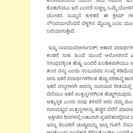
ಕಾರಣವಾದವರು ಯಾರು? ಅದು ಸಮಾಜ. ಇದರಲ್
ಕೊಡುಗೆಯೂ ಇದೆ ಎಂದರೆ ಸುಳ್ಳಲ್ಲ. ಒಮ್ಮೆ ಯೋಚಿಸ
ಯೋಚಿಸಿ ಸುಮ್ಮನೆ ಕುಳಿತರೆ ಈ ಕ್ರೀಮ್ 
ಸೌಂದರ್ಯವೆಂದರೆ ಬೆಳ್ಳಗಿನ ಮೈಬಣ್ಣ ಎಂಬ ಮೂಢನಂಬಿ
ಬಲಿಯಾಗುತ್ತೇವೆ.
ಇನ್ನು ಸಾವಯವ(ಆರ್ಗಾನಿಕ್) ಆಹಾರ ಪದಾರ್ಥಗಳ
ಕಂಡರೆ ಸಾಕು ಹಿಂದೆ ಮುಂದೆ ಆಲೋಚಿಸದೆ ಖರೀ
ಸಿಗುವುದಕ್ಕಿಂತ ಹೆಚ್ಚು ಎಂದರೆ ಖಂಡಿತವಾಗಿ
ತಂದ ವಸ್ತು ಎಂದು ನಂಬುವವರ ಸಂಖ್ಯೆ ಕಡಿಮೆಯಲ್ಲ. 
ಅದು ಇತರೆ ಪದಾರ್ಥಗಳಿಗಿಂತ ಹೆಚ್ಚು ಪರಿಶುದ್ಧ ಹ
ಇತರೆ ವಸ್ತುಗಳಾಗಿ ಅದನ್ನು ಸಾವಯವ ರೀತಿಯಲ್ಲಿ 
ಬೆಲೆಯೂ ಇತರೆ ಉತ್ಪನ್ನಗಳಿಗಿಂತ ಹೆಚ್ಚಾಗಿರುವುದ
ಅತ್ಯುನ್ನತ ಎಂದು ನಾವು ತಿಳಿದರೆ ಅದು ನಮ್ಮ ಮ
ಗುಣಮಟ್ಟದ ಉತ್ಪನ್ನಗಳನ್ನು ಹೆಚ್ಚಿನ ಬೆಲೆಗೆ ಮಾರ
ಇತ್ತೀಚಿನ ದಿನಗಳಲ್ಲಿ ಬಹುವಾಗಿ ಪ್ರಚಲಿತದಲ್ಲಿರು
ಇನ್ನೂ ಕೆಲವರಿಗೆ ಚುಚ್ಚುಮದ್ದು ಇಲ್ಲಾ ಗುಳಿಗೆ
ಅದಕ್ಕೊಂದು ಇಂಜೆಕ್ಷನ್ ತೆಗೆದುಕೊಂಡಿಲ್ಲ ಎಂದರೆ 