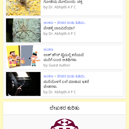
ಗೋಡೆಯ ಮೇಲೊಂದು ಚಕ್ರ
by
Dr. Abhijith A P C
ಅಂಕಣ
•
ಜೇಡನ ಜಾಡು ಹಿಡಿದು..
ಜೇಡಕ್ಕೆ ಬಾಲವಿದೆಯಾ?
by
Dr. Abhijith A P C
ಅಂಕಣ
ಲಾಕ್`ಡೌನ್ ಟೈಮಲ್ಲಿ ಕರೆಯದೆ
ಮನೆಗೆ ಬಂದ ಅತಿಥಿಗಳು
by
Guest Author
ಅಂಕಣ
•
ಜೇಡನ ಜಾಡು ಹಿಡಿದು..
ಮನೆಯೊಳಗೆ ಬಲೆ ಮಾಡುವ ಇತರೆ
ಜೇಡಗಳು.
by
Dr. Abhijith A P C
ಲೇಖಕರ ಕುರಿತು