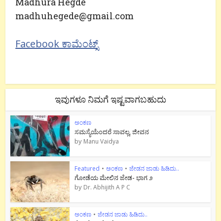
Madhura Hegde
madhuhegede@gmail.com
Facebook ಕಾಮೆಂಟ್ಸ್
ಇವುಗಳೂ ನಿಮಗೆ ಇಷ್ಟವಾಗಬಹುದು
ಅಂಕಣ
ಸಮಸ್ಯೆಯೆಂದರೆ ಸಾವಲ್ಲ, ಜೀವನ
by
Manu Vaidya
Featured
•
ಅಂಕಣ
•
ಜೇಡನ ಜಾಡು ಹಿಡಿದು..
ಗೋಡೆಯ ಮೇಲಿನ ಜೇಡ- ಭಾಗ ೨
by
Dr. Abhijith A P C
ಅಂಕಣ
•
ಜೇಡನ ಜಾಡು ಹಿಡಿದು..