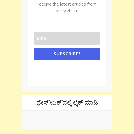
receive the latest articles from
our website
SUBSCRIBE!
One e-mail a week. We don't spam.
Don't forget to check the promotional
tab if you are using gmail.
ಫೇಸ್’ಬುಕ್’ನಲ್ಲಿ ಲೈಕ್ ಮಾಡಿ