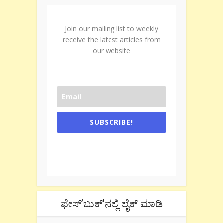
Join our mailing list to weekly
receive the latest articles from
our website
SUBSCRIBE!
One e-mail a week. We don't spam.
Don't forget to check the promotional
tab if you are using gmail.
ಫೇಸ್’ಬುಕ್’ನಲ್ಲಿ ಲೈಕ್ ಮಾಡಿ