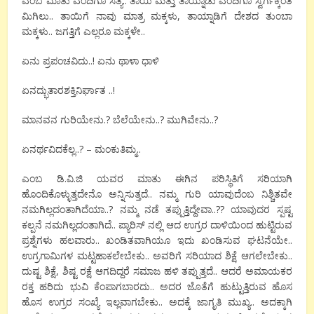
ಎಂಬ ಮಾತು ಎಂದಿಗೂ ಸತ್ಯ.. ತಾಯಿ ಮತ್ತು ತಾಯ್ನಾಡು ಎಂದಿಗೂ ಸ್ವರ್ಗಕ್ಕಿಂತ
ಮಿಗಿಲು.. ತಾಯಿಗೆ ನಾವು ಮಾತ್ರ ಮಕ್ಕಳು, ತಾಯ್ನಾಡಿಗೆ ದೇಶದ ತುಂಬಾ
ಮಕ್ಕಳು.. ಜಗತ್ತಿಗೆ ಎಲ್ಲರೂ ಮಕ್ಕಳೇ..
ಏನು ಪ್ರಪಂಚವಿದು..! ಏನು ಥಾಳಾ ಧಾಳಿ
ಏನದ್ಭುತಾರಶಕ್ತಿನಿರ್ಘಾತ ..!
ಮಾನವನ ಗುರಿಯೇನು.? ಬೆಲೆಯೇನು..? ಮುಗಿವೇನು..?
ಏನರ್ಥವಿದಕೆಲ್ಲ..? – ಮಂಕುತಿಮ್ಮ..
ಎಂಬ ಡಿ.ವಿ.ಜಿ ಯವರ ಮಾತು ಈಗಿನ ಪರಿಸ್ಥಿತಿಗೆ ಸರಿಯಾಗಿ
ಹೊಂದಿಕೊಳ್ಳುತ್ತದೇನೊ ಅನ್ನಿಸುತ್ತದೆ.. ನಮ್ಮ ಗುರಿ ಯಾವುದೆಂಬ ನಿಶ್ಚಿತವೇ
ನಮಗಿಲ್ಲದಂತಾಗಿದೆಯಾ..? ನಮ್ಮ ನಡೆ ತಪ್ಪುತ್ತಿದ್ದೇವಾ..?? ಯಾವುದರ ಸ್ಪಷ್ಟ
ಕಲ್ಪನೆ ನಮಗಿಲ್ಲದಂತಾಗಿದೆ.. ಪ್ಯಾರಿಸ್ ನಲ್ಲಿ ಆದ ಉಗ್ರರ ದಾಳಿಯಿಂದ ಹುಟ್ಟಿರುವ
ಪ್ರಶ್ನೆಗಳು ಹಲವಾರು.. ಖಂಡಿತವಾಗಿಯೂ ಇದು ಖಂಡಿಸುವ ಘಟನೆಯೇ..
ಉಗ್ರಗಾಮಿಗಳ ಮಟ್ಟಹಾಕಲೇಬೇಕು.. ಅವರಿಗೆ ಸರಿಯಾದ ಶಿಕ್ಷೆ ಆಗಲೇಬೇಕು..
ದುಷ್ಟ ಶಿಕ್ಷೆ, ಶಿಷ್ಟ ರಕ್ಷೆ ಆಗದಿದ್ದರೆ ಸಮಾಜ ಹಳಿ ತಪ್ಪುತ್ತದೆ.. ಆದರೆ ಅಮಾಯಕರ
ರಕ್ತ ಹರಿದು ಭುವಿ ಕೆಂಪಾಗಬಾರದು.. ಅದರ ಜೊತೆಗೆ ಹುಟ್ಟುತ್ತಿರುವ ಹೊಸ
ಹೊಸ ಉಗ್ರರ ಸಂಖ್ಯೆ ಇಲ್ಲವಾಗಬೇಕು.. ಅದಕ್ಕೆ ಜಾಗೃತಿ ಮುಖ್ಯ.. ಅದಕ್ಕಾಗಿ