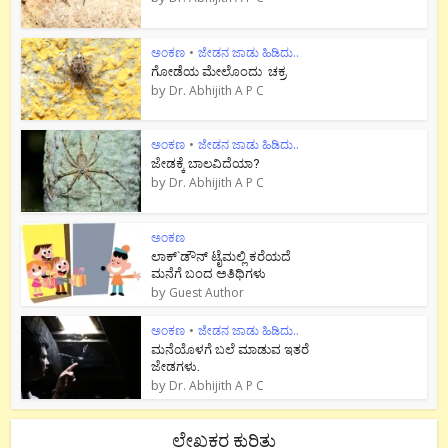
ಅಂಕಣ
•
ಜೇಡನ ಜಾಡು ಹಿಡಿದು..
ಗೋಡೆಯ ಮೇಲೊಂದು ಚಕ್ರ
by
Dr. Abhijith A P C
ಅಂಕಣ
•
ಜೇಡನ ಜಾಡು ಹಿಡಿದು..
ಜೇಡಕ್ಕೆ ಬಾಲವಿದೆಯಾ?
by
Dr. Abhijith A P C
ಅಂಕಣ
ಲಾಕ್`ಡೌನ್ ಟೈಮಲ್ಲಿ ಕರೆಯದೆ
ಮನೆಗೆ ಬಂದ ಅತಿಥಿಗಳು
by
Guest Author
ಅಂಕಣ
•
ಜೇಡನ ಜಾಡು ಹಿಡಿದು..
ಮನೆಯೊಳಗೆ ಬಲೆ ಮಾಡುವ ಇತರೆ
ಜೇಡಗಳು.
by
Dr. Abhijith A P C
ಲೇಖಕರ ಕುರಿತು