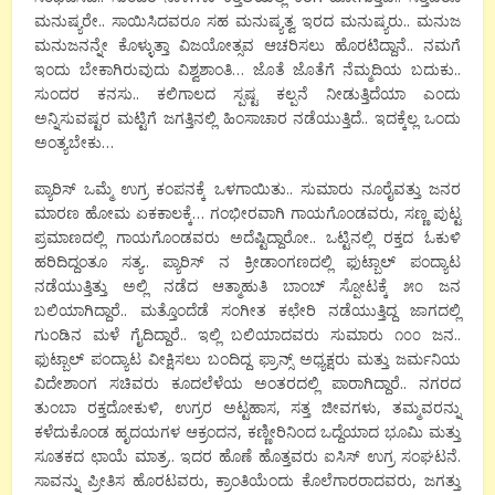
ಮನುಷ್ಯರೇ.. ಸಾಯಿಸಿದವರೂ ಸಹ ಮನುಷ್ಯತ್ವ ಇರದ ಮನುಷ್ಯರು.. ಮನುಜ
ಮನುಜನನ್ನೇ ಕೊಳ್ಳುತ್ತಾ ವಿಜಯೋತ್ಸವ ಆಚರಿಸಲು ಹೊರಟಿದ್ದಾನೆ.. ನಮಗೆ
ಇಂದು ಬೇಕಾಗಿರುವುದು ವಿಶ್ವಶಾಂತಿ… ಜೊತೆ ಜೊತೆಗೆ ನೆಮ್ಮದಿಯ ಬದುಕು..
ಸುಂದರ ಕನಸು.. ಕಲಿಗಾಲದ ಸ್ಪಷ್ಟ ಕಲ್ಪನೆ ನೀಡುತ್ತಿದೆಯಾ ಎಂದು
ಅನ್ನಿಸುವಷ್ಟರ ಮಟ್ಟಿಗೆ ಜಗತ್ತಿನಲ್ಲಿ ಹಿಂಸಾಚಾರ ನಡೆಯುತ್ತಿದೆ.. ಇದಕ್ಕೆಲ್ಲ ಒಂದು
ಅಂತ್ಯಬೇಕು…
ಪ್ಯಾರಿಸ್ ಒಮ್ಮೆ ಉಗ್ರ ಕಂಪನಕ್ಕೆ ಒಳಗಾಯಿತು.. ಸುಮಾರು ನೂರೈವತ್ತು ಜನರ
ಮಾರಣ ಹೋಮ ಏಕಕಾಲಕ್ಕೆ… ಗಂಭೀರವಾಗಿ ಗಾಯಗೊಂಡವರು, ಸಣ್ಣ ಪುಟ್ಟ
ಪ್ರಮಾಣದಲ್ಲಿ ಗಾಯಗೊಂಡವರು ಅದೆಷ್ಟಿದ್ದಾರೋ.. ಒಟ್ಟಿನಲ್ಲಿ ರಕ್ತದ ಓಕುಳಿ
ಹರಿದಿದ್ದಂತೂ ಸತ್ಯ.. ಪ್ಯಾರಿಸ್ ನ ಕ್ರೀಡಾಂಗಣದಲ್ಲಿ ಫುಟ್ಬಾಲ್ ಪಂದ್ಯಾಟ
ನಡೆಯುತ್ತಿತ್ತು ಅಲ್ಲಿ ನಡೆದ ಆತ್ಮಾಹುತಿ ಬಾಂಬ್ ಸ್ಪೋಟಕ್ಕೆ ೫೦ ಜನ
ಬಲಿಯಾಗಿದ್ದಾರೆ.. ಮತ್ತೊಂದೆಡೆ ಸಂಗೀತ ಕಛೇರಿ ನಡೆಯುತ್ತಿದ್ದ ಜಾಗದಲ್ಲಿ
ಗುಂಡಿನ ಮಳೆ ಗೈದಿದ್ದಾರೆ.. ಇಲ್ಲಿ ಬಲಿಯಾದವರು ಸುಮಾರು ೧೦೦ ಜನ..
ಫುಟ್ಬಾಲ್ ಪಂದ್ಯಾಟ ವೀಕ್ಷಿಸಲು ಬಂದಿದ್ದ ಫ್ರಾನ್ಸ್ ಅಧ್ಯಕ್ಷರು ಮತ್ತು ಜರ್ಮನಿಯ
ವಿದೇಶಾಂಗ ಸಚಿವರು ಕೂದಲೆಳೆಯ ಅಂತರದಲ್ಲಿ ಪಾರಾಗಿದ್ದಾರೆ.. ನಗರದ
ತುಂಬಾ ರಕ್ತದೋಕುಳಿ, ಉಗ್ರರ ಅಟ್ಟಹಾಸ, ಸತ್ತ ಜೀವಗಳು, ತಮ್ಮವರನ್ನು
ಕಳೆದುಕೊಂಡ ಹೃದಯಗಳ ಆಕ್ರಂದನ, ಕಣ್ಣೀರಿನಿಂದ ಒದ್ದೆಯಾದ ಭೂಮಿ ಮತ್ತು
ಸೂತಕದ ಛಾಯೆ ಮಾತ್ರ.. ಇದರ ಹೊಣೆ ಹೊತ್ತವರು ಐಸಿಸ್ ಉಗ್ರ ಸಂಘಟನೆ.
ಸಾವನ್ನು ಪ್ರೀತಿಸ ಹೊರಟವರು, ಕ್ರಾಂತಿಯೆಂದು ಕೊಲೆಗಾರರಾದವರು, ಜಗತ್ತು