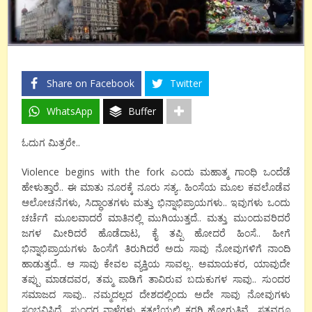
Share on Facebook
Twitter
WhatsApp
Buffer
ಓದುಗ ಮಿತ್ರರೇ..
Violence begins with the fork ಎಂದು ಮಹಾತ್ಮ ಗಾಂಧಿ ಒಂದೆಡೆ
ಹೇಳುತ್ತಾರೆ.. ಈ ಮಾತು ನೂರಕ್ಕೆ ನೂರು ಸತ್ಯ.. ಹಿಂಸೆಯ ಮೂಲ ಕವಲೊಡೆವ
ಆಲೋಚನೆಗಳು, ಸಿದ್ಧಾಂತಗಳು ಮತ್ತು ಭಿನ್ನಾಭಿಪ್ರಾಯಗಳು.. ಇವುಗಳು ಒಂದು
ಚರ್ಚೆಗೆ ಮೂಲವಾದರೆ ಮಾತಿನಲ್ಲಿ ಮುಗಿಯುತ್ತದೆ.. ಮತ್ತು ಮುಂದುವರಿದರೆ
ಜಗಳ ಮೀರಿದರೆ ಹೊಡೆದಾಟ, ಕೈ ತಪ್ಪಿ ಹೋದರೆ ಹಿಂಸೆ.. ಹೀಗೆ
ಭಿನ್ನಾಭಿಪ್ರಾಯಗಳು ಹಿಂಸೆಗೆ ತಿರುಗಿದರೆ ಅದು ಸಾವು ನೋವುಗಳಿಗೆ ನಾಂದಿ
ಹಾಡುತ್ತದೆ.. ಆ ಸಾವು ಕೇವಲ ವ್ಯಕ್ತಿಯ ಸಾವಲ್ಲ.. ಅಮಾಯಕರ, ಯಾವುದೇ
ತಪ್ಪು ಮಾಡದವರ, ತಮ್ಮ ಪಾಡಿಗೆ ತಾವಿರುವ ಬದುಕುಗಳ ಸಾವು.. ಸುಂದರ
ಸಮಾಜದ ಸಾವು.. ನಮ್ಮದಲ್ಲದ ದೇಶದಲ್ಲಿಂದು ಅದೇ ಸಾವು ನೋವುಗಳು
ಸಂಭವಿಸಿದೆ.. ಸುಂದರ ನಾಳೆಗಳು ಕತ್ತಲೆಯಲ್ಲಿ ಕರಗಿ ಹೋಗುತ್ತಿವೆ.. ಸತ್ತವರೂ