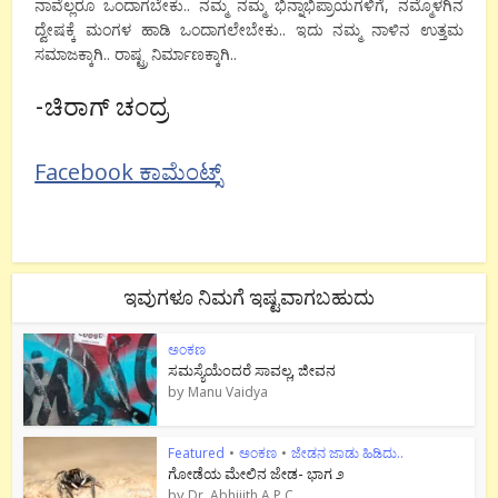
ನಾವೆಲ್ಲರೂ ಒಂದಾಗಬೇಕು.. ನಮ್ಮ ನಮ್ಮ ಭಿನ್ನಾಭಿಪ್ರಾಯಗಳಿಗೆ, ನಮ್ಮೊಳಗಿನ
ದ್ವೇಷಕ್ಕೆ ಮಂಗಳ ಹಾಡಿ ಒಂದಾಗಲೇಬೇಕು.. ಇದು ನಮ್ಮ ನಾಳಿನ ಉತ್ತಮ
ಸಮಾಜಕ್ಕಾಗಿ.. ರಾಷ್ಟ್ರ ನಿರ್ಮಾಣಕ್ಕಾಗಿ..
-ಚಿರಾಗ್ ಚಂದ್ರ
Facebook ಕಾಮೆಂಟ್ಸ್
ಇವುಗಳೂ ನಿಮಗೆ ಇಷ್ಟವಾಗಬಹುದು
ಅಂಕಣ
ಸಮಸ್ಯೆಯೆಂದರೆ ಸಾವಲ್ಲ, ಜೀವನ
by
Manu Vaidya
Featured
•
ಅಂಕಣ
•
ಜೇಡನ ಜಾಡು ಹಿಡಿದು..
ಗೋಡೆಯ ಮೇಲಿನ ಜೇಡ- ಭಾಗ ೨
by
Dr. Abhijith A P C