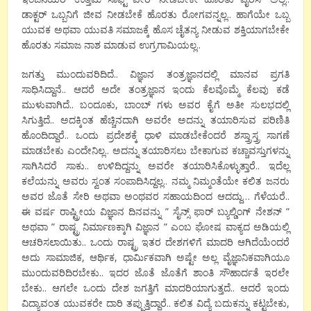
ಡಾಕ್ಟರ್ ಒಬ್ಬನಿಗೆ ಜೀವ ನೀಡಬೇಕೆ ಹೊರತು ರೋಗವನ್ನಲ್ಲ.. ಹಾಗೆಯೇ ಒಬ್ಬ
ಯುವಕ ಅಥವಾ ಯುವತಿ ಸಮಾಜಕ್ಕೆ ಹೊಸ ಚೈತನ್ಯ ನೀಡುವ ಶಕ್ತಿಯಾಗಬೇಕೇ
ಹೊರತು ಸಮಾಜ ನಾಶ ಮಾಡುವ ಉಗ್ರಗಾಮಿಯಲ್ಲ..
ಜಗತ್ತು ಮುಂದುವರಿದಿದೆ.. ವಿಜ್ಞಾನ ತಂತ್ರಜ್ಞಾನದಲ್ಲಿ ಮಾನವ ಪ್ರಗತಿ
ಸಾಧಿಸಿದ್ದಾನೆ.. ಆದರೆ ಅದೇ ತಂತ್ರಜ್ಞಾನ ಇಂದು ಕೆಲವೊಮ್ಮೆ ಕೆಲವು ಕಡೆ
ಮುಳುವಾಗಿದೆ.. ಬಂದೂಕು, ಬಾಂಬ್ ಗಳು ಅವರ ಕೈಗೆ ಅತೀ ಸುಲಭದಲ್ಲಿ
ಸಿಗುತ್ತಿದೆ.. ಅದಕ್ಕಿಂತ ಹೆಚ್ಚಿನದಾಗಿ ಅವರೇ ಅದನ್ನು ತಯಾರಿಸುವ ಪರಿಣಿತಿ
ಹೊಂದಿದ್ದಾರೆ.. ಒಂದು ಪ್ರದೇಶಕ್ಕೆ ಧಾಳಿ ಮಾಡಬೇಕೆಂದರೆ ಶಸ್ತ್ರಾಸ್ತ್ರ ಸಾಗಣೆ
ಮಾಡಬೇಕು ಎಂದೇನಿಲ್ಲ.. ಅದನ್ನು ತಯಾರಿಸಲು ಬೇಕಾಗುವ ಕಚ್ಚಾವಸ್ತುಗಳನ್ನು
ಸಾಗಿಸಿದರೆ ಸಾಕು.. ಉಳಿದಿದ್ದನ್ನು ಅವರೇ ತಯಾರಿಸಿಕೊಳ್ಳುತ್ತಾರೆ.. ಇದೆಲ್ಲ
ಕಲೆಯನ್ನು ಅವರು ಸ್ವಂತ ಸಂಪಾದಿಸಿದ್ದಲ್ಲ.. ನಮ್ಮ ನಿಮ್ಮಂತೆಯೇ ಕಲಿತ ಜನರು
ಅವರ ಜೊತೆ ಸೇರಿ ಅಥವಾ ಅಂಥವರ ಸಹಾಯದಿಂದ ಆದದ್ದು… ಗೆಳೆಯರೆ..
ಈ ವರ್ಷ ರಾಷ್ಟ್ರೀಯ ವಿಜ್ಞಾನ ದಿನವನ್ನು ” ಸೈನ್ಸ್ ಫಾರ್ ಬ್ಯುಲ್ಡಿಂಗ್ ನೇಶನ್ ”
ಅಥವಾ ” ರಾಷ್ಟ್ರ ನಿರ್ಮಾಣಕ್ಕಾಗಿ ವಿಜ್ಞಾನ ” ಎಂಬ ಘೋಷ ವಾಕ್ಯದ ಅಡಿಯಲ್ಲಿ
ಆಚರಿಸಲಾಯಿತು.. ಒಂದು ರಾಷ್ಟ್ರ ಇತರ ದೇಶಗಳಿಗೆ ಮಾದರಿ ಆಗಿದೆಯೆಂದರೆ
ಅದು ಸಾಮಾಜಿಕ, ಆರ್ಥಿಕ, ಧಾರ್ಮಿಕವಾಗಿ ಅಷ್ಟೇ ಅಲ್ಲ ವೈಜ್ಞಾನಿಕವಾಗಿಯೂ
ಮುಂದುವರಿದಿರಬೇಕು.. ಇದರ ಜೊತೆ ಜೊತೆಗೆ ಶಾಂತಿ ಸೌಹಾರ್ದತೆ ಇರಲೇ
ಬೇಕು.. ಆಗಲೇ ಒಂದು ದೇಶ ಜಗತ್ತಿಗೆ ಮಾದರಿಯಾಗುತ್ತದೆ.. ಆದರೆ ಇಂದು
ವಿದ್ಯಾವಂತ ಯುವಕರೇ ದಾರಿ ತಪ್ಪುತ್ತಿದ್ದಾರೆ.. ಕಲಿತ ವಿದ್ಯೆ ಬದುಕನ್ನು ಕಟ್ಟಬೇಕು,