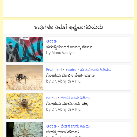
ಇವುಗಳೂ ನಿಮಗೆ ಇಷ್ಟವಾಗಬಹುದು
ಅಂಕಣ
ಸಮಸ್ಯೆಯೆಂದರೆ ಸಾವಲ್ಲ, ಜೀವನ
by
Manu Vaidya
Featured
•
ಅಂಕಣ
•
ಜೇಡನ ಜಾಡು ಹಿಡಿದು..
ಗೋಡೆಯ ಮೇಲಿನ ಜೇಡ- ಭಾಗ ೨
by
Dr. Abhijith A P C
ಅಂಕಣ
•
ಜೇಡನ ಜಾಡು ಹಿಡಿದು..
ಗೋಡೆಯ ಮೇಲೊಂದು ಚಕ್ರ
by
Dr. Abhijith A P C
ಅಂಕಣ
•
ಜೇಡನ ಜಾಡು ಹಿಡಿದು..
ಜೇಡಕ್ಕೆ ಬಾಲವಿದೆಯಾ?