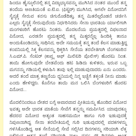
ಹಿಂದೂ ಹೈಸ್ಕೂಲಿನಲ್ಲಿ ತನ್ನ ವಿದ್ಯಾಭ್ಯಾಸವನ್ನು ಮುಗಿಸಿದ ನಂತರ ಮುಂದೆ ತನ್ನ
ತಂದೆಯ ಅಣತಿಯಂತೆ ಐ.ಟಿ.ಐ. (ಫಿಟ್ಟರ್) ಮುಗಿಸಿದ, ಆಗಲೇ ವಿನೋದನಿಗೆ
ಸೈನ್ಯಕ್ಕೆ ಸೇರುವ ಕನಸು ಚಿಗುರೊಡೆದಿತ್ತು. ತನ್ನ ಮಿತರೆಲ್ಲರೊಡನೆ ಚರ್ಚಿಸಿ
ಎಲ್ಲರು ಸೈನ್ಯಕ್ಕೆ ಸೇರುವುದೆಂದು ನಿರ್ಧರಿಸಿದರು ಸೇನಾ ಭಾರತಿಯ ರ್ಯಾಲಿಗಾಗಿ
ಮಂಗಳೂರಿಗೆ ಹೊರಟು ನಿಂತರು. ಮೊದಲನೆಯ ಪ್ರಯತ್ನದಲ್ಲಿ ವಿಫಲನಾದ
ವಿನೋದ, ಎರಡನೇ ಪ್ರಯತ್ನದಲ್ಲಿ ತನ್ನ ಮಿತೃರನ್ನೆಲ್ಲ ಹಿಂದಿಕ್ಕಿ ತಾನೂ
ಅಂದುಕೊಂಡಿದನ್ನು ಸಾಧಿಸಿದ, ಅದೇ ಸಮಯಕ್ಕೆ ತನ್ನ ತಂದೆ ಕೆಲಸ ಮಾಡುತ್ತಿದ್ದ
ಕಂಪನಿಯಲ್ಲಿ ಸಿಕ್ಕ ಕೆಲಸವನ್ನು ಧಿಕ್ಕರಿಸಿ ಸೇನೆಯ ತರಬೇತಿಗಾಗಿ ಬೆಂಗಳೂರಿನ
ಸಿ.ಎಮ್.ಪಿ. ಸೆಂಟರ್ (ಕಾಪ್ರ್ಸ ಆಫ್ ಮಿಲಿಟರಿ ಪೊಲಿಸ್) ಹೊರಟು ನಿಂತ.
ತಾಯಿ ಹೋಗುವುದೇ ಬೇಡವೆಂದು ಹಟ ಹಿಡಿದು ಕುಳಿತರು, ಇರುವ ಒಬ್ಬ
ಮಗನನ್ನು ಗಡಿಯಲ್ಲಿ ಕಳುಹಿಸಿ ತಾವು ಇಲ್ಲಿ ಮಾಡುವುದಾದರು ಏನು ಎಂದರು.
ಅದರೆ ತಂದೆ ಮಾತ್ರ ತಣ್ಣನೆಯ ಧ್ವನಿಯಲ್ಲಿ ನಿನ್ನ ಇಚ್ಛೆಗೆ ತಕ್ಕಂತೆ ನೀನು ಮಾಡು
ಎಂದು ಹೇಳಿದ್ದರು. ಕೊನೆಗೂ ತಾಯಿ ಮನ ಒಲಿಸಿ ಬೆಂಗಳೂರಿಗೆ ಹೊರಟ
ವಿನೋದ…
ಮೊದಲಿನಿಂದಲೂ ದೇಶದ ಬಗ್ಗೆ ಅಪಾರವಾದ ಪ್ರೀತಿಯನ್ನು ಹೊಂದಿದ ವಿನೋದ
ಇವತ್ತು ಅದೇ ಭಾರತ ಮಾತೆಯ ಸೇವೆಗೆ ತನ್ನನ್ನು ಸಮರ್ಪಿಸಿದ. ಯಾವುದಕ್ಕೂ
ಹೆದರದ ವಿನೋದ ಅತ್ಯಂತ ಸಾಹಸಮಯೀ ಹಾಗೂ ಗುರಿ ಇಡುವುದಕ್ಕೆ
ನಿಪುಣನಾಗಿದ್ದ. ಸೇನಾ ತರಬೇತಿಯಲ್ಲಿ ಗುರಿ ಇಡುವುದರಲ್ಲಿ ಪದಕಗಳನ್ನು
ಗಳಿಸಿಕೊಂಡಿದ್ದ. ಆತ ಸೇನೆಯಲ್ಲಿ ಸೇವೆ ಸಲ್ಲಿಸಿದ ದಿನಗಳನ್ನು ಸರಿಯಾಗಿ ಲೆಕ್ಕ
ಇಟ್ಟಿರುವ ಆತನ ತಂದೆ ಸರಿಯಾಗಿ ನಾಲ್ಕು ವರ್ಷ 48 ದಿನಗಳು ಅಂತ