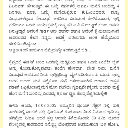
ನಿಖರವಾಗಿ ಹೇಳುತ್ತಾರೆ. ಈ ಒಟ್ಟು ದಿನಗಳಲ್ಲಿ ಅವನು ಮನೆಗೆ ಬಂದಿದ್ದು 4
ದಿನಗಳು ಮಾತ್ರ. ಒಮ್ಮೆ ಮನೆಯಲ್ಲಿರುವ ಕುಟುಂಬದವರು ಮತ್ತು
ಬಂಧೂಗಳೆಲ್ಲರೂ ಸೇರುತ್ತಾರೆ ಆತನಿಗೂ ಬರುವಂತೆ ಕೇಳಿಕೊಂಡಾಗ, ಇಲ್ಲಿ
ನಡೆಯುವ ಒಂದು ಕಾರ್ಯಕ್ರಮಕ್ಕೆ ರಾಷ್ಟ್ರಪತಿ ಎ.ಪಿ.ಜೆ ಅಬ್ದುಲ್ ಕಲಾಂ ಅವರು
ಬರುತ್ತಿದ್ದಾರೆ ಅವರಿಗೆ ಗಾರ್ಡ ಆಫ್ ಹಾನರ್ ಹಾಗೂ ಅವರಿಗೆ ಕೈ ಮಿಲಾಯಿಸುವ
ಅಪರೂಪದ ಕೆಲಸ ನನ್ನದು ಅದಕ್ಕೆ ಬರಲಾಗದು ಅಂತ ಹೆಮ್ಮೆಯಿಂದ
ಹೇಳಿಕೊಂಡಿದ್ದನಾತ…
ಆ ಕ್ಷಣ ತಂದೆ ತಾಯಿಗೂ ಹೆಮ್ಮೆಯನ್ನೇ ತಂದಿರುತ್ತದೆ ಬಿಡಿ…
ಸೈನ್ಯದಲ್ಲಿ ಈತನಿಗೆ ಬಂದ ಒಂದಿಷ್ಟು ದುಡ್ಡಿನಿಂದ ತಾನೂ ಒಂದು ಬುಲೆಟ್ ಬೈಕ್
ಅನ್ನು ಕೊಂಡುಕೊಳ್ಳುವುದಾಗಿ ತಂದೆಗೆ ಹೇಳಿದಾಗ, ಬೇಡ ನೀನು ಮನೆಗೆ
ಬರುವುದೆ ಅಪರೂಪ ನೀನು ಇಲ್ಲಿಲ್ಲದಿದ್ದಾಗ ಬೈಕ್ ಓಡಿಸುವವರು ಯಾರು ಇಲ್ಲಾ
ಅದರ ಬದಲು ಮನೆ ಕಟ್ಟಿಸೊಣ ಮನೆ ಹಳೇಯದಾಗಿದೆ ಅಂದಾಗ ಅಪ್ಪನ
ಮಾತಿಗೆ ಒಪ್ಪಿಕೊಂಡಿದ್ದ ಮಗ ಹೊಸ ಮನೆಯ ಗೃಹಪ್ರವೇಶಕ್ಕೆಂದು ಬಂದವ ಮತ್ತೆ
ಹೊಸ ಮನೆಗೆ ಬಂದಿದ್ದು ಬಂದಿದ್ದು ತ್ರಿವರ್ಣ ಧ್ವಜ ಹೊದ್ದ ಪೆಟ್ಟಿಗೆಯಲ್ಲೇ!!
ಹೌದು ಅಂದು, 18-08-2005 ಜಮ್ಮುವಿನ ಪೂಂಚ್ ಸೆಕ್ಟರ್ ನಲ್ಲಿ ರಾತ್ರಿ
ಪಾಳಿಯಲ್ಲಿ ಬಂಕರ್ ನಲ್ಲಿ ಪೋಸಿಷನ್ ತೊಗೊಂಡು ನಿಂತ ವಿನೋದ ಇನೇನ್ನು
ಹದಿನೈದು ನಿಮಿಷ ಆದರೆ ಸ್ವಲ್ಪ ಆರಾಮ ತೆಗೆದುಕೊಂಡು 80 ಕಿ.ಮಿ. ದೂರದ
ಪೋಸ್ಟಿನಲ್ಲಿ ಕಾರವಾರದ ಇನ್ನೊಬ್ಬ ಯೋಧನಾದ ಉದಯಕಾಂತ ಬಳಿ ಹೋಗಿ,