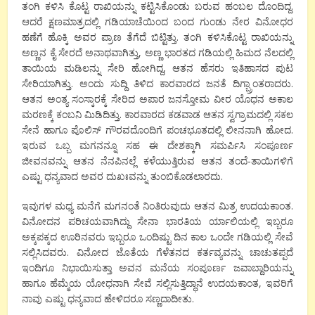
ತಂಗಿ ಕಳಿಸಿ ಕೊಟ್ಟ ರಾಖಿಯನ್ನು ಕಟ್ಟಿಸಿಕೊಂಡು ಬರುವ ಹಂಬಲ ದೊಂದಿದ್ದ.
ಆದರೆ ಕ್ಷಣಮಾತ್ರದಲ್ಲಿ ಗಡಿಯಾಚೆಯಿಂದ ಬಂದ ಗುಂಡು ನೇರ ವಿನೋಧರ
ಹಣೆಗೆ ಹೊಕ್ಕಿ ಅವರ ಪ್ರಾಣ ತೆಗೆದೆ ಬಿಟ್ಟಿತ್ತು. ತಂಗಿ ಕಳಿಸಿಕೊಟ್ಟ ರಾಖಿಯನ್ನು
ಅಣ್ಣನ ಕೈ ಸೇರದೆ ಅನಾಥವಾಗಿತ್ತು, ಅಣ್ಣ ಭಾರತದ ಗಡಿಯಲ್ಲಿ ಹಿಮದ ನೆಲದಲ್ಲಿ
ತಾಯಿಯ ಮಡಿಲನ್ನು ಸೇರಿ ಹೋಗಿದ್ದ, ಆತನ ಹೆಸರು ಇತಿಹಾಸದ ಪುಟ
ಸೇರಿಯಾಗಿತ್ತು. ಅಂದು ಸುದ್ದಿ ತಿಳಿದ ಕಾರವಾರದ ಜನತೆ ದಿಗ್ಬ್ರಾಂತರಾದರು.
ಆತನ ಅಂತ್ಯ ಸಂಸ್ಕಾರಕ್ಕೆ ಸೇರಿದ ಅಪಾರ ಜನಸ್ತೋಮ ವೀರ ಯೊಧನ ಅಕಾಲ
ಮರಣಕ್ಕೆ ಕಂಬನಿ ಮಿಡಿದಿತ್ತು. ಕಾರವಾರದ ಕಡವಾಡ ಆತನ ಸ್ವಗ್ರಾಮದಲ್ಲಿ ಸಕಲ
ಸೇನೆ ಹಾಗೂ ಪೊಲಿಸ್ ಗೌರವದೊಂದಿಗೆ ಪಂಚಭೂತದಲ್ಲಿ ಲೀನನಾಗಿ ಹೋದ.
ಇರುವ ಒಬ್ಬ ಮಗನನ್ನೂ ಸಹ ಈ ದೇಶಕ್ಕಾಗಿ ಸಮರ್ಪಿಸಿ ಸಂಪೂರ್ಣ
ಜೀವನವನ್ನು ಆತನ ನೆನಪಿನಲ್ಲೆ ಕಳೆಯುತ್ತಿರುವ ಆತನ ತಂದೆ-ತಾಯಿಗಳಿಗೆ
ಎಷ್ಟು ಧನ್ಯವಾದ ಅವರ ದುಖಃವನ್ನು ತುಂಬಿಕೊಡಲಾರದು.
ಇವುಗಳ ಮಧ್ಯ ಮನೆಗೆ ಮಗನಂತೆ ನಿಂತಿರುವುದು ಆತನ ಮಿತ್ರ ಉದಯಕಾಂತ.
ವಿನೋದನ ಪರಿಚಯವಾಗಿದ್ದು ಸೇನಾ ಭಾರತಿಯ ರ್ಯಾಲಿಯಲ್ಲಿ ಇಬ್ಬರೂ
ಅಕ್ಕಪಕ್ಕದ ಊರಿನವರು ಇಬ್ಬರೂ ಒಂದಿಷ್ಟು ದಿನ ಕಾಲ ಒಂದೇ ಗಡಿಯಲ್ಲಿ ಸೇವೆ
ಸಲ್ಲಿಸಿದವರು. ವಿನೋದ ಜೊತೆಯ ಗೆಳೆತನದ ಕರ್ತವ್ಯವನ್ನು ಚಾಚುತಪ್ಪದೆ
ಇಂದಿಗೂ ನಿಭಾಯಿಸುತ್ತಾ ಅವನ ಮನೆಯ ಸಂಪೂರ್ಣ ಜವಾಬ್ದಾರಿಯನ್ನು
ಹಾಗೂ ಹೆಮ್ಮೆಯ ಯೋಧನಾಗಿ ಸೇವೆ ಸಲ್ಲಿಸುತ್ತಿದ್ಧಾನೆ ಉದಯಕಾಂತ, ಇವರಿಗೆ
ನಾವು ಎಷ್ಟು ಧನ್ಯವಾದ ಹೇಳಿದರೂ ಸಣ್ಣದಾದೀತು.