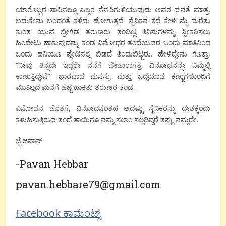
ಯಾರೊಬ್ಬರ ಸಾವಿನಲ್ಲೂ ಎಲ್ಲರ ನೆನಪಿಗುಳಿಯುವುದು ಅವರ ಘನತೆ ಮಾತ್ರ.
ಬದುಕೇನು ಬಂದಂತೆ ಕಳೆದು ಹೋಗುತ್ತದೆ. ಸೈನಿಕನ ಕಥೆ ಕೇಳಿ ಮೈ ಮರೆತು
ಕುಂತ ಯುವ ಬ್ರೀಗೆಡ ತರುಣರು ತಂದಿಟ್ಟ ತಿನಿಸುಗಳನ್ನು ಸ್ವೀಕರಿಸಲು
ಹಿಂದೇಟು ಹಾಕುವುದನ್ನು ಕಂಡ ವಿನೋಧರ ತಂದೆಯವರ ಒಂದು ಮಾತಿನಿಂದ
ಒಂದು ಹನಿಯೂ ಪ್ಲೇಟಿನಲ್ಲಿ ಬಿಡದೆ ತಿಂದುಬಿಟ್ಟರು. ಹೇಳಿದ್ದೇನು ಗೊತ್ತಾ,
“ನೀವು ತಿನ್ನದೇ ಇದ್ದರೇ ನನಗೆ ಬೇಜಾರಾಗತ್ತೆ, ವಿನೋಧನನ್ನೇ ನಿಮ್ಮಲ್ಲಿ
ಕಾಣುತ್ತಿದ್ದೇನೆ”. ಭಾರವಾದ ಮನಸ್ಸು ಮತ್ತು ಒದ್ದೆಯಾದ ಕಣ್ಣುಗಳೊಂದಿಗೆ
ಮಾತಿಲ್ಲದೆ ಮನೆಗೆ ಹೆಜ್ಜೆ ಹಾಕಿತು ತರುಣರ ತಂಡ…
ವಿನೋದನ ಜೊತೆಗೆ, ವಿನೋದನಂತಹ ಅದೆಷ್ಟು ಸೈನಿಕರನ್ನು ದೇಶಕ್ಕೆಂದು
ಕಳುಹಿಸುತ್ತಿರುವ ತಂದೆ ತಾಯಿಗೂ ನಮ್ಮ ಸಲಾಂ ಸಲ್ಲದಿದ್ದರೆ ತಪ್ಪು ನಮ್ಮದೇ.
ಜೈ ಜವಾನ್
-Pavan Hebbar
pavan.hebbare79@gmail.com
Facebook ಕಾಮೆಂಟ್ಸ್