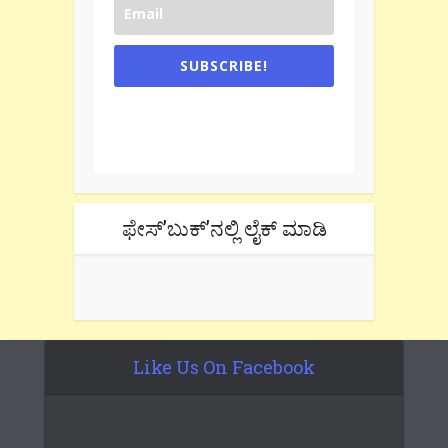
SUBSCRIBE!
One e-mail a week. We don't spam.
Don't forget to check the promotional
tab if you are using gmail.
ಫೇಸ್’ಬುಕ್’ನಲ್ಲಿ ಲೈಕ್ ಮಾಡಿ
Like Us On Facebook