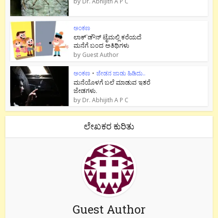
by
Dr. Abhijith A P C
ಅಂಕಣ
ಲಾಕ್`ಡೌನ್ ಟೈಮಲ್ಲಿ ಕರೆಯದೆ
ಮನೆಗೆ ಬಂದ ಅತಿಥಿಗಳು
by
Guest Author
ಅಂಕಣ
•
ಜೇಡನ ಜಾಡು ಹಿಡಿದು..
ಮನೆಯೊಳಗೆ ಬಲೆ ಮಾಡುವ ಇತರೆ
ಜೇಡಗಳು.
by
Dr. Abhijith A P C
ಲೇಖಕರ ಕುರಿತು
Guest Author