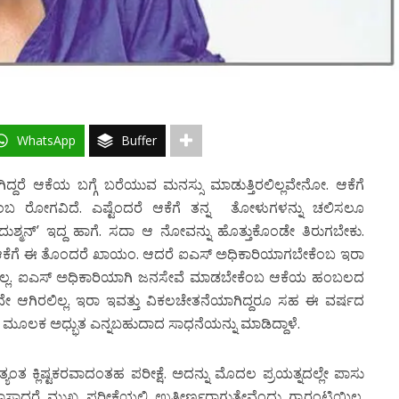
WhatsApp
Buffer
್ದರೆ ಆಕೆಯ ಬಗ್ಗೆ ಬರೆಯುವ ಮನಸ್ಸು ಮಾಡುತ್ತಿರಲಿಲ್ಲವೇನೋ. ಆಕೆಗೆ
ಎಂಬ ರೋಗವಿದೆ. ಎಷ್ಟೆಂದರೆ ಆಕೆಗೆ ತನ್ನ ತೋಳುಗಳನ್ನು ಚಲಿಸಲೂ
 ದುಶ್ಮನ್’ ಇದ್ದ ಹಾಗೆ. ಸದಾ ಆ ನೋವನ್ನು ಹೊತ್ತುಕೊಂಡೇ ತಿರುಗಬೇಕು.
 ಆಕೆಗೆ ಈ ತೊಂದರೆ ಖಾಯಂ. ಆದರೆ ಐಎಸ್ ಅಧಿಕಾರಿಯಾಗಬೇಕೆಂಬ ಇರಾ
 ಬರಲಿಲ್ಲ. ಐಎಸ್ ಅಧಿಕಾರಿಯಾಗಿ ಜನಸೇವೆ ಮಾಡಬೇಕೆಂಬ ಆಕೆಯ ಹಂಬಲದ
ೇ ಆಗಿರಲಿಲ್ಲ. ಇರಾ ಇವತ್ತು ವಿಕಲಚೇತನೆಯಾಗಿದ್ದರೂ ಸಹ ಈ ವರ್ಷದ
ಯುವ ಮೂಲಕ ಅಧ್ಭುತ ಎನ್ನಬಹುದಾದ ಸಾಧನೆಯನ್ನು ಮಾಡಿದ್ದಾಳೆ.
್ಯಂತ ಕ್ಲಿಷ್ಟಕರವಾದಂತಹ ಪರೀಕ್ಷೆ. ಅದನ್ನು ಮೊದಲ ಪ್ರಯತ್ನದಲ್ಲೇ ಪಾಸು
ಾಸಾದರೆ ಮುಖ್ಯ ಪರೀಕ್ಷೆಯಲ್ಲಿ ಉತ್ತೀರ್ಣರಾಗುತ್ತೇವೆಂದು ಗ್ಯಾರಂಟಿಯಿಲ್ಲ.