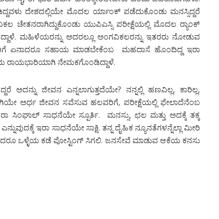
ಿದ್ದವಳು ದೇಶದಲ್ಲಿಯೇ ಮೊದಲ ರ್ಯಾಂಕ್ ಪಡೆದುಕೊಂಡು ಮನಸ್ಸಿದ್ದರೆ
. ವಿಕಲ ಚೇತನರಾಗಿದ್ದುಕೊಂಡು ಯುಪಿಎಸ್ಸಿ ಪರೀಕ್ಷೆಯಲ್ಲಿ ಮೊದಲ ರ್‍ಯಾಂಕ್
ದಾಳೆ. ಮಹಿಳೆಯರನ್ನು ಅದರಲ್ಲೂ ಅಂಗವಿಕಲರನ್ನು ಇತರರು ನೋಡುವ
ಕಲರಿಗೆ ಏನಾದರೂ ಸಹಾಯ ಮಾಡಬೇಕೆಂಬ ಮಹದಾಸೆ ಹೊಂದಿದ್ದ ಇರಾ
ೆಯ ರಾಯಭಾರಿಯಾಗಿ ನೇಮಕಗೊಂಡಿದ್ದಾಳೆ.
ಲದಿದ್ದರೆ ಅದನ್ನು ಜೀವನ ಎನ್ನಲಾಗುತ್ತದೆಯೇ? ನನ್ನಲ್ಲಿ ಹಣವಿಲ್ಲ, ಕಾರಿಲ್ಲ,
 ಕೊರಗಿಯೇ ಅರ್ಧ ಜೀವನ ಸವೆಸುವ ಹಲವರಿಗೆ, ಪರೀಕ್ಷೆಯಲ್ಲಿ ಫೇಲಾದೆನೆಂಬ
ಸಿಂಘಾಲ್ ಸಾಧನೆಯೇ ಸ್ಪೂರ್ತಿ. ಮನಸ್ಸು, ಛಲ ಮತ್ತು ಅದಕ್ಕೆ ತಕ್ಕ
್ನುವುದಕ್ಕೆ ಇರಾ ಸಾಧನೆಯೇ ಸಾಕ್ಷಿ. ತನ್ನ ದೈಹಿಕ ನ್ಯೂನತೆಗಳನ್ನೆಲ್ಲಾ ಮೀರಿ
ಾದರೂ ಒಳ್ಳೆಯ ಕಡೆ ಪೋಸ್ಟಿಂಗ್ ಸಿಗಲಿ. ಜನಸೇವೆ ಮಾಡುವ ಆಕೆಯ ಕನಸು