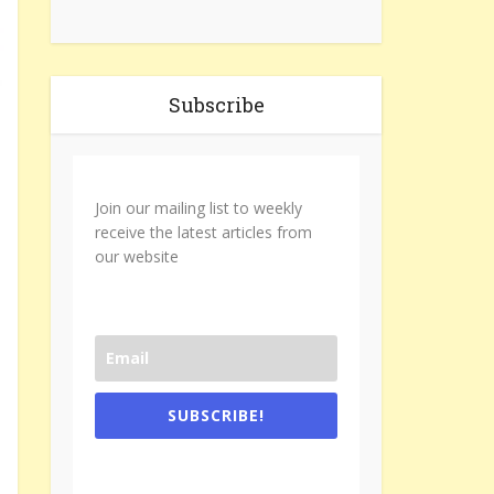
Subscribe
Join our mailing list to weekly
receive the latest articles from
our website
SUBSCRIBE!
One e-mail a week. We don't spam.
Don't forget to check the promotional
tab if you are using gmail.