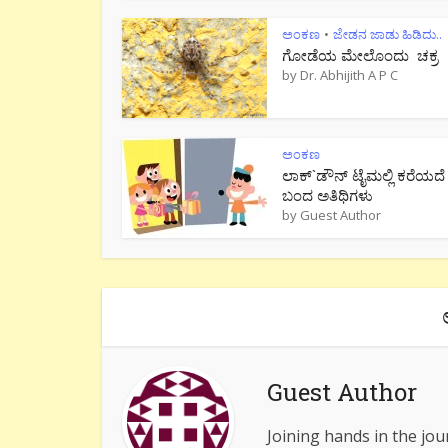
ಅಂಕಣ
ಜೇಡನ ಜಾಡು ಹಿಡಿದು..
•
ಗೋಡೆಯ ಮೇಲೊಂದು ಚಕ್ರ
by
Dr. Abhijith A P C
ಅಂಕಣ
ಲಾಕ್`ಡೌನ್ ಟೈಮಲ್ಲಿ ಕರೆಯದೆ
ಬಂದ ಅತಿಥಿಗಳು
by
Guest Author
Guest Author
Joining hands in the jou