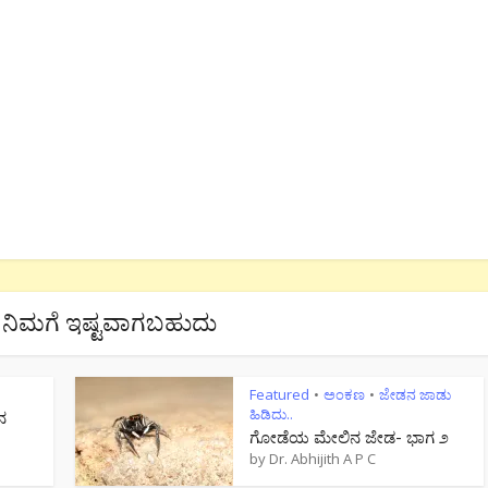
ನಿಮಗೆ ಇಷ್ಟವಾಗಬಹುದು
Featured
ಅಂಕಣ
ಜೇಡನ ಜಾಡು
•
•
ಹಿಡಿದು..
ನ
ಗೋಡೆಯ ಮೇಲಿನ ಜೇಡ- ಭಾಗ ೨
by
Dr. Abhijith A P C