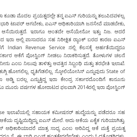
 ಇರಾ ಕೂಡಾ ಮೊದಲ ಪ್ರಯತ್ನದಲ್ಲೇ ತನ್ನ ಐಎಸ್ ಗುರಿಯನ್ನು ತಲುಪಿದವಳಲ್ಲ.
 ಈ ಭಾರಿ ಟಾಪರ್ ಆಗಬೇಕು, ಐಎಸ್ ಅಧಿಕಾರಿಯಾಗಿ ಜನಸೇವೆ ಮಾಡಬೇಕು,
ುವ ಆಸೆಯಿರುತ್ತದೆ. ಇರಾಗೂ ಅಂತದೇ ಅಸೆಯೇನೋ ಇತ್ತು ನಿಜ. ಆದರೆ
ಬರೆದ ಇರಾ ಅಲ್ಲಿ ಪಾಸಾದರೂ ಸಹ ನಿರೀಕ್ಷಿತ ರ್‍ಯಾಂಕ್ ಬರದ ಕಾರಣ ಐಎಸ್
ಗೆ Indian Revenue Service ನಲ್ಲಿ ಕೆಲಸಕ್ಕೆ ಅರ್ಹತೆಯಿದ್ದರೂ
ಸರ್ಕಾರ ಆಕೆಗೆ ಪೋಸ್ಟಿಂಗ್ ನೀಡಲು ನಿರಾಕರಿಸುತ್ತದೆ. ತೋಳುಗಳ ಚಲನೆ
ೀನು ಎಂಬ ನಿಲುವು ತಾಳಿತ್ತು ಆವತ್ತಿನ ಸಿಬ್ಬಂಧಿ ಮತ್ತು ತರಭೇತಿ ಇಲಾಖೆ.
ಗಿ ಹೋಗಲಿಲ್ಲ. ಧೃತಿಗೆಡಲಿಲ್ಲ. ಸ್ಕೋಲಿಯೋಸಿಸ್ ಎನ್ನುವುದು State of
ಡ್ಡಿ ಬರಲ್ಲ ಎನ್ನುತ್ತಿದ್ದ ಇರಾ ಕೇಂದ್ರ ಸರ್ಕಾರದೊಂದಿಗೆ ಕಾನೂನು
ೆಗೂ ಮೂರು ವರ್ಷಗಳ ಹೋರಾಟದ ಫಲವಾಗಿ 2014ರಲ್ಲಿ ಇರಾ ಪೋಸ್ಟಿಂಗ್
ise ಇಲಾಖೆಯಲ್ಲಿ ಸಹಾಯಕ ಕಮೀಷನರ್ ಹುದ್ದೆಯನ್ನು ಪಡೆದರೂ ಸಹ
ಕೆಯ ದೃಷ್ಟಿಯಿದ್ದಿದ್ದು ಐಎಸ್ ಮೇಲೆ. ಅದು ಆಕೆಯ ಏಕೈಕ ಗುರಿಯಾಗಿತ್ತು.
ಧಿಕಾರಿಯಾದರೆ ಮಾತ್ರ ಸಾಧ್ಯ ಎಂಬ ಅರಿವಿದ್ದ ಆಕೆ ಮತ್ತೆ ಪ್ರಯತ್ನ
ಡಾದರೂ ಸೈ, ಈ ಭಾರಿ ಐಎಸ್ ಹಂತಕ್ಕೇರಲೇಬೇಕು ಎಂದು ಓದತೊಡಗಿದಳು.