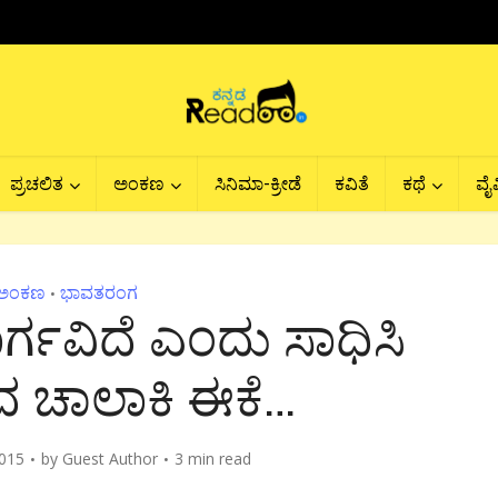
ಪ್ರಚಲಿತ
ಅಂಕಣ
ಸಿನಿಮಾ-ಕ್ರೀಡೆ
ಕವಿತೆ
ಕಥೆ
ವೈವ
ಅಂಕಣ
ಭಾವತರಂಗ
•
ಾರ್ಗವಿದೆ ಎಂದು ಸಾಧಿಸಿ
ದ ಚಾಲಾಕಿ ಈಕೆ…
015
by
Guest Author
3 min read