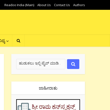
Readoo India (Main)
About Us
Contact Us
Authors
ಿಧ್ಯ
ಜಾಹೀರಾತು