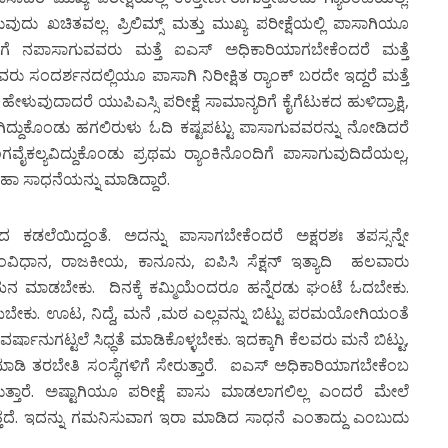
ದು ಖಚಿತವಲ್ಲ. ಪ್ರಿಲಿಮ್ಸ್ ಮತ್ತು ಮುಖ್ಯ ಪರೀಕ್ಷೆಯಲ್ಲಿ ಪಾಸಾಗಿಯೂ
ಾಗೆ ನಪಾಸಾಗುವವರು ಮತ್ತೆ ಐಎಸ್ ಅಧಿಕಾರಿಯಾಗಬೇಕೆಂದರೆ ಮತ್ತೆ
ರು ಸಂದರ್ಶನದಲ್ಲಿಯೂ ಪಾಸಾಗಿ ನಿರೀಕ್ಷಿತ ರ್‍ಯಾಂಕ್ ಬರದೇ ಇದ್ದರೆ ಮತ್ತೆ
ಿ ಹೇಳುವುದಾದರೆ ಯುಪಿಎಸ್ಸಿ ಪರೀಕ್ಷೆ ಸಾಮಾನ್ಯರಿಗೆ ಕೈಗೆಟುಕದ ಹುಳಿದ್ರಾಕ್ಷಿ,
ಗಿದ್ದುಕೊಂಡು ಹಗಲಿರುಳು ಓದಿ ಕಷ್ಟಪಟ್ಟು ಪಾಸಾಗುವವರನ್ನು ನೋಡಿದರೆ
ಗವೈಕಲ್ಯವಿದ್ದುಕೊಂಡು ಪ್ರಥಮ ರ್‍ಯಾಂಕಿನೊಂದಿಗೆ ಪಾಸಾಗುವುದಿದೆಯಲ್ಲ,
 ಸಾಧನೆಯನ್ನು ಮಾಡಿದ್ದಾರೆ.
ದ ಕಡಲೆಯಿದ್ದಂತೆ. ಅದನ್ನು ಪಾಸಾಗಬೇಕೆಂದರೆ ಅಕ್ಷರಶಃ ತಪಸ್ಸನ್ನೇ
ಸಂವಿಧಾನ, ರಾಜಕೀಯ, ಕಾನೂನು, ಐಪಿಸಿ ಸೆಕ್ಷನ್ ಇತ್ಯಾದಿ ಹಲವಾರು
ಮಾಡಬೇಕು. ದಿನಕ್ಕೆ ಕಮ್ಮಿಯೆಂದರೂ ಹನ್ನೆರಡು ಘಂಟೆ ಓದಬೇಕು.
ಪಡೆಯಬೇಕು. ಊಟ, ನಿದ್ದೆ, ಮನೆ ,ಮಠ ಎಲ್ಲವನ್ನು ಬಿಟ್ಟು ಪರಮಯೋಗಿಯಂತೆ
್ಷಾನುಗಟ್ಟಲೆ ಸಿಧ್ಧತೆ ಮಾಡಿಕೊಳ್ಳಬೇಕು. ಇದಕ್ಕಾಗಿ ಕೆಲವರು ಮನೆ ಬಿಟ್ಟು,
ಮಾಡಿ ತರಬೇತಿ ಸಂಸ್ಥೆಗಳಿಗೆ ಸೇರುತ್ತಾರೆ. ಐಎಸ್ ಅಧಿಕಾರಿಯಾಗಬೇಕೆಂಬ
ುತ್ತಾರೆ. ಅಷ್ಟಾಗಿಯೂ ಪರೀಕ್ಷೆ ಪಾಸು ಮಾಡಲಾಗಲಿಲ್ಲ ಎಂದರೆ ಮೇಲೆ
ತ್ತದೆ. ಇದನ್ನು ಗಮನಿಸುವಾಗ ಇರಾ ಮಾಡಿದ ಸಾಧನೆ ಎಂತಾದ್ದು ಎಂಬುದು