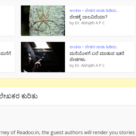
ಅಂಕಣ
ಜೇಡನ ಜಾಡು ಹಿಡಿದು..
•
ಜೇಡಕ್ಕೆ ಬಾಲವಿದೆಯಾ?
by
Dr. Abhijith A P C
ಅಂಕಣ
ಜೇಡನ ಜಾಡು ಹಿಡಿದು..
•
 ಮನೆಗೆ
ಮನೆಯೊಳಗೆ ಬಲೆ ಮಾಡುವ ಇತರೆ
ಜೇಡಗಳು.
by
Dr. Abhijith A P C
ಲೇಖಕರ ಕುರಿತು
rney of Readoo.in, the guest authors will render you stories