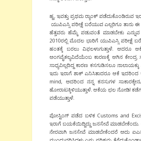
ಹ್ಹ.. ಇವತ್ತು ಪ್ರಥಮ ರ್‍ಯಾಂಕ್ ಪಡೆದುಕೊಂಡಿರುವ
ಯುಪಿಎಸ್ಸಿ ಪರೀಕ್ಷೆ ಬರೆಯುವ ಎಲ್ಲರಿಗೂ ತಾನು
ಹೆತ್ತವರು ಹೆಮ್ಮೆ ಪಡುವಂತೆ ಮಾಡಬೇಕು ಎನ್ನ
2010ರಲ್ಲಿ ಮೊದಲ ಭಾರಿಗೆ ಯುಪಿಎಸ್ಸಿ ಪರೀಕ್ಷೆ 
ಹಂತಕ್ಕೆ ಬರಲು ವಿಫಲಳಾಗುತ್ತಾಳೆ. ಆದರೂ ಆಕೆ
ಅಂಗವೈಕಲ್ಯವಿದೆಯೆಂಬ ಕಾರಣಕ್ಕೆ ಆಗಿನ ಕೇಂದ್ರ 
ಸಾಧ್ಯವಿಲ್ಲದಿದ್ದ ಕಾರಣ ಕಸಗುಡಿಸಲೂ ನಾಲಾಯಕ್ಕು ನ
ಇದು ಇರಾಗೆ ಶಾಕ್ ಎನಿಸಿತಾದರೂ ಆಕೆ ಇದರಿಂದ ಕುಗ್
mind, ಅದರಿಂದ ನನ್ನ ಕನಸುಗಳ ಸಾಕಾರಕ್ಕೇನೂ ಅ
ಹೋರಾಟಕ್ಕಿಳಿಯುತ್ತಾಳೆ. ಆಕೆಯ ಛಲ ನೋಡಿ! ಕಡ
ಪಡೆಯುತ್ತಾಳೆ.
ಪೋಸ್ಟಿಂಗ್ ಪಡೆದ ಬಳಿಕ Customs and Exc
ಇರಾಗೆ ಬಯಕೆಯಿದ್ದಿದ್ದು ಜನಸೇವೆ ಮಾಡಬೇಕೆಂದು. ಆ
ನೇರವಾಗಿ ಜನಸೇವೆ ಮಾಡಬೇಕೆಂದರೆ ಅದು ಐಎಸ್ ಅ
ಮುಂದುವರಿಸಿದಳು.ಎಷ್ಟು ಪರಿಶ್ರಮ ತೆಗೆದುಕೊಂ