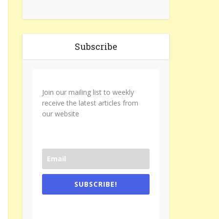
Subscribe
Join our mailing list to weekly
receive the latest articles from
our website
SUBSCRIBE!
One e-mail a week. We don't spam.
Don't forget to check the promotional
tab if you are using gmail.