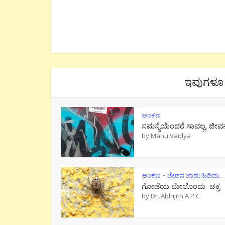
ಇವುಗಳೂ 
ಅಂಕಣ
ಸಮಸ್ಯೆಯೆಂದರೆ ಸಾವಲ್ಲ, ಜೀವ
by
Manu Vaidya
ಅಂಕಣ
ಜೇಡನ ಜಾಡು ಹಿಡಿದು..
•
ಗೋಡೆಯ ಮೇಲೊಂದು ಚಕ್ರ
by
Dr. Abhijith A P C