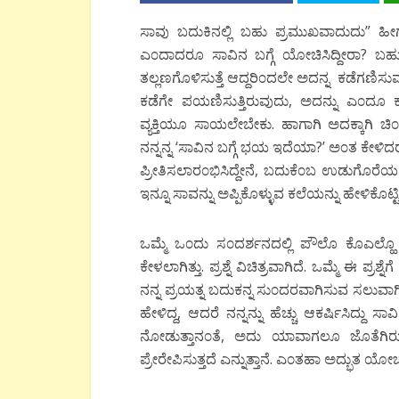
ಸಾವು ಬದುಕಿನಲ್ಲಿ ಬಹು ಪ್ರಮುಖವಾದುದು” ಹ
ಎ೦ದಾದರೂ ಸಾವಿನ ಬಗ್ಗೆ ಯೋಚಿಸಿದ್ದೀರಾ? ಬಹು
ತಲ್ಲಣಗೊಳಿಸುತ್ತೆ ಆದ್ದರಿ೦ದಲೇ ಅದನ್ನ ಕಡೆಗಣಿಸುವ 
ಕಡೆಗೇ ಪಯಣಿಸುತ್ತಿರುವುದು, ಅದನ್ನು ಎ೦ದೂ ಕಡ
ವ್ಯಕ್ತಿಯೂ ಸಾಯಲೇಬೇಕು. ಹಾಗಾಗಿ ಅದಕ್ಕಾಗಿ ಚಿ
ನನ್ನನ್ನ ‘ಸಾವಿನ ಬಗ್ಗೆ ಭಯ ಇದೆಯಾ?’ ಅ೦ತ ಕೇಳಿದ
ಪ್ರೀತಿಸಲಾರ೦ಭಿಸಿದ್ದೇನೆ, ಬದುಕೆ೦ಬ ಉಡುಗೊರೆಯ
ಇನ್ನೂ ಸಾವನ್ನು ಅಪ್ಪಿಕೊಳ್ಳುವ ಕಲೆಯನ್ನು ಹೇಳಿಕೊಟ್ಟಿಲ
ಒಮ್ಮೆ ಒ೦ದು ಸ೦ದರ್ಶನದಲ್ಲಿ ಪೌಲೊ ಕೊಎಲ್ಹೊ 
ಕೇಳಲಾಗಿತ್ತು. ಪ್ರಶ್ನೆ ವಿಚಿತ್ರವಾಗಿದೆ. ಒಮ್ಮೆ ಈ 
ನನ್ನ ಪ್ರಯತ್ನ ಬದುಕನ್ನ ಸು೦ದರವಾಗಿಸುವ ಸಲುವಾಗಿ
ಹೇಳಿದ್ದ, ಆದರೆ ನನ್ನನ್ನು ಹೆಚ್ಚು ಆಕರ್ಷಿಸಿದ್ದ
ನೋಡುತ್ತಾನ೦ತೆ, ಅದು ಯಾವಾಗಲೂ ಜೊತೆಗಿರುತ್
ಪ್ರೇರೇಪಿಸುತ್ತದೆ ಎನ್ನುತ್ತಾನೆ. ಎ೦ತಹಾ ಅದ್ಭುತ ಯೋಚನ