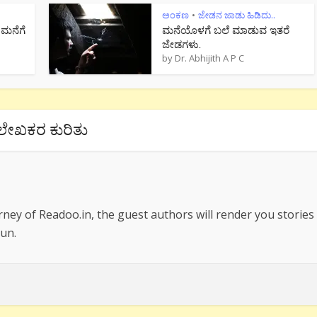
ಅಂಕಣ
ಜೇಡನ ಜಾಡು ಹಿಡಿದು..
•
 ಮನೆಗೆ
ಮನೆಯೊಳಗೆ ಬಲೆ ಮಾಡುವ ಇತರೆ
ಜೇಡಗಳು.
by
Dr. Abhijith A P C
ಲೇಖಕರ ಕುರಿತು
rney of Readoo.in, the guest authors will render you stories
un.