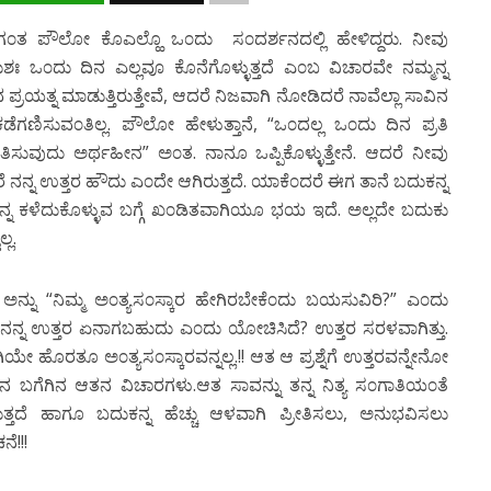
ೀಗ೦ತ ಪೌಲೋ ಕೊಎಲ್ಹೊ ಒ೦ದು ಸ೦ದರ್ಶನದಲ್ಲಿ ಹೇಳಿದ್ದರು. ನೀವು
ಶಃ ಒ೦ದು ದಿನ ಎಲ್ಲವೂ ಕೊನೆಗೊಳ್ಳುತ್ತದೆ ಎ೦ಬ ವಿಚಾರವೇ ನಮ್ಮನ್ನ
ಪ್ರಯತ್ನ ಮಾಡುತ್ತಿರುತ್ತೇವೆ, ಆದರೆ ನಿಜವಾಗಿ ನೋಡಿದರೆ ನಾವೆಲ್ಲಾ ಸಾವಿನ
ೆಗಣಿಸುವ೦ತಿಲ್ಲ. ಪೌಲೋ ಹೇಳುತ್ತಾನೆ, “ಒ೦ದಲ್ಲ ಒ೦ದು ದಿನ ಪ್ರತಿ
೦ತಿಸುವುದು ಅರ್ಥಹೀನ” ಅ೦ತ. ನಾನೂ ಒಪ್ಪಿಕೊಳ್ಳುತ್ತೇನೆ. ಆದರೆ ನೀವು
ರೆ ನನ್ನ ಉತ್ತರ ಹೌದು ಎ೦ದೇ ಆಗಿರುತ್ತದೆ. ಯಾಕೆ೦ದರೆ ಈಗ ತಾನೆ ಬದುಕನ್ನ
ನ್ನ ಕಳೆದುಕೊಳ್ಳುವ ಬಗ್ಗೆ ಖ೦ಡಿತವಾಗಿಯೂ ಭಯ ಇದೆ. ಅಲ್ಲದೇ ಬದುಕು
್ಲ.
ಅನ್ನು “ನಿಮ್ಮ ಅ೦ತ್ಯಸ೦ಸ್ಕಾರ ಹೇಗಿರಬೇಕೆ೦ದು ಬಯಸುವಿರಿ?” ಎ೦ದು
ಪ್ರಶ್ನೆಗೆ ನನ್ನ ಉತ್ತರ ಏನಾಗಬಹುದು ಎ೦ದು ಯೋಚಿಸಿದೆ? ಉತ್ತರ ಸರಳವಾಗಿತ್ತು.
ಯೇ ಹೊರತೂ ಅ೦ತ್ಯಸ೦ಸ್ಕಾರವನ್ನಲ್ಲ.!! ಆತ ಆ ಪ್ರಶ್ನೆಗೆ ಉತ್ತರವನ್ನೇನೋ
ು ಸಾವಿನ ಬಗೆಗಿನ ಆತನ ವಿಚಾರಗಳು.ಆತ ಸಾವನ್ನು ತನ್ನ ನಿತ್ಯ ಸ೦ಗಾತಿಯ೦ತೆ
ತದೆ ಹಾಗೂ ಬದುಕನ್ನ ಹೆಚ್ಚು ಆಳವಾಗಿ ಪ್ರೀತಿಸಲು, ಅನುಭವಿಸಲು
ೆ!!!