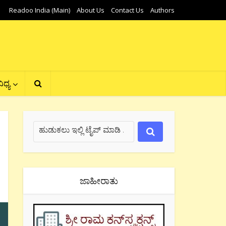
Readoo India (Main)
About Us
Contact Us
Authors
ಿಧ್ಯ
ಜಾಹೀರಾತು