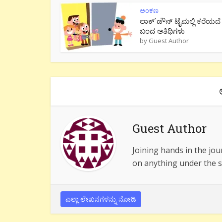
ಅಂಕಣ
ಲಾಕ್`ಡೌನ್ ಟೈಮಲ್ಲಿ ಕರೆಯದೆ
ಬಂದ ಅತಿಥಿಗಳು
by
Guest Author
Guest Author
Joining hands in the jou
on anything under the s
ಎಲ್ಲಾ ಲೇಖನಗಳನ್ನು ನೋಡಿ