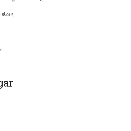
ೀ ಹೋಗಿ,
ೈ
gar