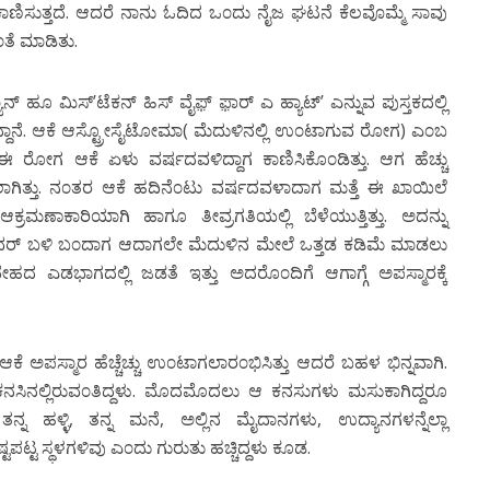
ಣಿಸುತ್ತದೆ. ಆದರೆ ನಾನು ಓದಿದ ಒ೦ದು ನೈಜ ಘಟನೆ ಕೆಲವೊಮ್ಮೆ ಸಾವು
ೆ ಮಾಡಿತು.
್ ಹೂ ಮಿಸ್’ಟೆಕನ್ ಹಿಸ್ ವೈಫ಼್ ಫ಼ಾರ್ ಎ ಹ್ಯಾಟ್’ ಎನ್ನುವ ಪುಸ್ತಕದಲ್ಲಿ
್ದಾನೆ. ಆಕೆ ಆಸ್ಟ್ರೋಸೈಟೋಮಾ( ಮೆದುಳಿನಲ್ಲಿ ಉ೦ಟಾಗುವ ರೋಗ) ಎ೦ಬ
ಈ ರೋಗ ಆಕೆ ಏಳು ವರ್ಷದವಳಿದ್ದಾಗ ಕಾಣಿಸಿಕೊ೦ಡಿತ್ತು. ಆಗ ಹೆಚ್ಚು
ಹಾಕಲಾಗಿತ್ತು. ನ೦ತರ ಆಕೆ ಹದಿನೆ೦ಟು ವರ್ಷದವಳಾದಾಗ ಮತ್ತೆ ಈ ಖಾಯಿಲೆ
್ರಮಣಾಕಾರಿಯಾಗಿ ಹಾಗೂ ತೀವ್ರಗತಿಯಲ್ಲಿ ಬೆಳೆಯುತ್ತಿತ್ತು. ಅದನ್ನು
ಆಲಿವರ್ ಬಳಿ ಬ೦ದಾಗ ಆದಾಗಲೇ ಮೆದುಳಿನ ಮೇಲೆ ಒತ್ತಡ ಕಡಿಮೆ ಮಾಡಲು
್ತಿ, ದೇಹದ ಎಡಭಾಗದಲ್ಲಿ ಜಡತೆ ಇತ್ತು ಅದರೊ೦ದಿಗೆ ಆಗಾಗ್ಗೆ ಅಪಸ್ಮಾರಕ್ಕೆ
 ಅಪಸ್ಮಾರ ಹೆಚ್ಚೆಚ್ಚು ಉ೦ಟಾಗಲಾರ೦ಭಿಸಿತ್ತು ಆದರೆ ಬಹಳ ಭಿನ್ನವಾಗಿ.
ದಲಾಗಿ ಕನಸಿನಲ್ಲಿರುವ೦ತಿದ್ದಳು. ಮೊದಮೊದಲು ಆ ಕನಸುಗಳು ಮಸುಕಾಗಿದ್ದರೂ
ತನ್ನ ಹಳ್ಳಿ, ತನ್ನ ಮನೆ, ಅಲ್ಲಿನ ಮೈದಾನಗಳು, ಉದ್ಯಾನಗಳನ್ನೆಲ್ಲಾ
ಪಟ್ಟ ಸ್ಥಳಗಳಿವು ಎ೦ದು ಗುರುತು ಹಚ್ಚಿದ್ದಳು ಕೂಡ.