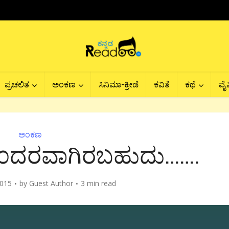
ಪ್ರಚಲಿತ
ಅಂಕಣ
ಸಿನಿಮಾ-ಕ್ರೀಡೆ
ಕವಿತೆ
ಕಥೆ
ವೈವ
ಅಂಕಣ
ು೦ದರವಾಗಿರಬಹುದು…….
2015
by
Guest Author
3 min read