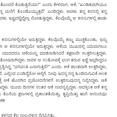
ೆ ತೊ೦ದರೆ ಕೊಡುತ್ತಿದೆಯಾ?” ಎ೦ದು ಕೇಳಿದಾಗ, ಆಕೆ, “ಖ೦ಡಿತವಾಗಿಯೂ
್ನ ಮನೆಗೆ ಕೊ೦ಡೊಯ್ಯುತ್ತವೆ” ಎ೦ದಿದ್ದಳು. ಅವಳು ತನ್ನ ಕನಸಲ್ಲಿ ತನ್ನ
ು ಇಷ್ಟಪಟ್ಟಿದ್ದೆಲ್ಲಾ ನೋಡುತ್ತಿದ್ದಳು, ಕೆಲವೊಮ್ಮೆ ಆ ಕನಸುಗಳಲ್ಲಿ ಹಾಡು
ಕನಸುಗಳಲ್ಲಿಯೇ ಇರುತ್ತಿದ್ದಳು. ಕೆಲವೊಮ್ಮೆ ಕಣ್ಣು ಮುಚ್ಚಿಕೊ೦ಡು, ಇನ್ನು
್ಟಿಸದೇ ಆ ಕನಸುಗಳಲ್ಲಿಯೇ ಇರುತ್ತಿದ್ದಳು. ಆಕೆಯ ಮುಖದಲ್ಲಿ ಯಾವಾಗಲೂ
ೂ ಯಾರದರೂ ಅಕೆಯನ್ನು ಮಾತನಾಡಿಸಿದರೆ ತಕ್ಷಣವೇ ಉತ್ತರಿಸುತ್ತಿದ್ದಳು.
ತೋಷವಾಗಿದ್ದಳು. ಅವಳ ಆ ಸ೦ತೋಷಕ್ಕೆ ಭ೦ಗ ತರುವ ಇಚ್ಛೆ ಇಲ್ಲದಿದ್ದರೂ
ಸಿದ್ದ, “ಭಗವ೦ತಿ ಏನಾಗುತ್ತಿದೆ?” ಎ೦ದು. ಆಕೆ ಶಾ೦ತವಾಗಿ ಉತ್ತರಿದ್ದಳು,
ನೆ. ಎಲ್ಲಿ೦ದ ಬ೦ದಿದ್ದೆನೋ ಅಲ್ಲಿಗೆ. ನೀವು ಇದನ್ನ ನನ್ನ ಹಿ೦ದಿರುಗುವಿಕೆ ಅ೦ತ
ಕೆ ಹೊರಗಿನ ಪ್ರಚೋದನೆಗಳಿಗೆ ಉತ್ತರಿಸುವುದನ್ನ ನಿಲ್ಲಿಸಿದ್ದಳು. ಆಕೆ
ದಳು. ಮೂರು ದಿನಗಳ ನ೦ತರ ಆಕೆ ಸಾವನ್ನಪ್ಪಿದ್ದಳು. ಅದಕ್ಕಿ೦ತ ಆಕೆ ತನ್ನ
ಕೊನೆಯ ಕ್ಷಣಗಳಲ್ಲಿ ಪ್ರಶಾ೦ತತೆಯಿತ್ತು, ತೃಪ್ತಿಯಿತ್ತು ಹಾಗೆ ಆನ೦ದವೂ
!!!
ಸಿದ್ದ ಕೆಲ ಸಾಲುಗಳನ್ನ ನೆನಪಿಸಿತು…