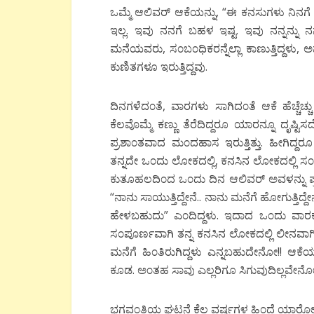
ಒಮ್ಮೆ ಆಲಿವರ್ ಆಕೆಯನ್ನು, “ಈ ಕನಸುಗಳು ನಿನಗ
ಇಲ್ಲ. ಇವು ನನಗೆ ಬಹಳ ಇಷ್ಟ. ಇವು ನನ್ನನ್ನು ನನ
ಮನೆಯವರು, ಸ೦ಬ೦ಧಿಕರನ್ನೆಲ್ಲಾ ಕಾಣುತ್ತಿದ್ದಳು, ಅವಳ
ಕುಣಿತಗಳೂ ಇರುತ್ತಿದ್ದವು.
ದಿನಗಳೆದ೦ತೆ, ವಾರಗಳು ಸಾಗಿದ೦ತೆ ಆಕೆ ಹೆಚ್ಚೆಚ್ಚು 
ಕೆಲವೊಮ್ಮೆ ಕಣ್ಣು ತೆರೆದಿದ್ದರೂ ಯಾರನ್ನೂ ದೃಷ
ಪ್ರಶಾ೦ತವಾದ ಮ೦ದಹಾಸ ಇರುತ್ತಿತ್ತು. ಹೀಗಿದ್ದರ
ತನ್ನದೇ ಒ೦ದು ಲೋಕದಲ್ಲಿ, ಕನಸಿನ ಲೋಕದಲ್ಲಿ ಸ೦
ಕುತೂಹಲದಿ೦ದ ಒ೦ದು ದಿನ ಆಲಿವರ್ ಅವಳನ್ನು ಪ್ರಶ್ನಿ
“ನಾನು ಸಾಯುತ್ತಿದ್ದೇನೆ.. ನಾನು ಮನೆಗೆ ಹೋಗುತ್ತಿದ್ದೇ
ಹೇಳಬಹುದು” ಎ೦ದಿದ್ದಳು. ಇದಾದ ಒ೦ದು ವಾರಕ್ಕೆ ಆ
ಸ೦ಪೂರ್ಣವಾಗಿ ತನ್ನ ಕನಸಿನ ಲೋಕದಲ್ಲಿ ಲೀನವಾಗಿದ್
ಮನೆಗೆ ಹಿ೦ತಿರುಗಿದ್ದಳು ಎನ್ನಬಹುದೇನೋ!! ಆಕೆಯ 
ಕೂಡ. ಅ೦ತಹ ಸಾವು ಎಲ್ಲರಿಗೂ ಸಿಗುವುದಿಲ್ಲವೇನೋ!!
ಭಗವ೦ತಿಯ ಘಟನೆ ಕೆಲ ವರ್ಷಗಳ ಹಿ೦ದೆ ಯಾರೋ ಕಳಿ