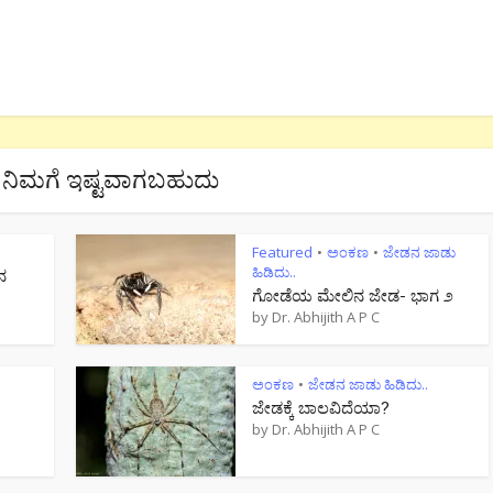
ನಿಮಗೆ ಇಷ್ಟವಾಗಬಹುದು
Featured
ಅಂಕಣ
ಜೇಡನ ಜಾಡು
•
•
ಹಿಡಿದು..
ನ
ಗೋಡೆಯ ಮೇಲಿನ ಜೇಡ- ಭಾಗ ೨
by
Dr. Abhijith A P C
ಅಂಕಣ
ಜೇಡನ ಜಾಡು ಹಿಡಿದು..
•
ಜೇಡಕ್ಕೆ ಬಾಲವಿದೆಯಾ?
by
Dr. Abhijith A P C