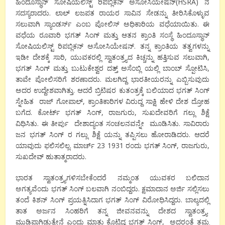
ಹಿಂದೂಸ್ಥಾನ್ ಸೋಷಿಯಲಿಸ್ಟ್ ರಿಪಬ್ಲಿಕನ್ ಅಸೋಸಿಯೇಷನ್(HSRA) ನ
ಸದಸ್ಯರಾದರು. ಲಾಲ್ ಲಜಪತ ರಾಯರ ಸಾವಿನ ಸೇಡನ್ನು ತೀರಿಸಿಕೊಳ್ಳುವ
ಸಲುವಾಗಿ ಸ್ಯಾಂಡರ್ಸ್ ಎಂಬ ಪೋಲಿಸ್ ಅಧಿಕಾರಿಯ ವಧೆಯಾಯಿತು. ಈ
ವಧೆಯ ರೂವಾರಿ ಭಗತ್ ಸಿಂಗ್ ಮತ್ತು ಆತನ ಕ್ರಾಂತಿ ಸಂಸ್ಥೆ ಹಿಂದೂಸ್ಥಾನ್
ಸೋಷಿಯಲಿಸ್ಟ್ ರಿಪಬ್ಲಿಕನ್ ಅಸೋಸಿಯೇಷನ್. ತನ್ನ ಕ್ರಾಂತಿಯ ತತ್ವಗಳನ್ನು
ಇಡೀ ದೇಶಕ್ಕೆ ಸಾರಿ, ಯುವಕರಲ್ಲಿ ಸ್ವಾತಂತ್ರ್ಯದ ಕಿಚ್ಚನ್ನು ಹತ್ತಿಸುವ ಸಲುವಾಗಿ,
ಭಗತ್ ಸಿಂಗ್ ಮತ್ತು ಬುಟುಕೇಶ್ವರ ದತ್ತ್ ಅಸೆಂಬ್ಲಿ ಯಲ್ಲಿ ಬಾಂಬ್ ಸ್ಪೋಟಿಸಿ,
ತಾವೇ ಪೋಲಿಸರಿಗೆ ಶರಣಾದರು. ಮಲಗಿದ್ದ ಭಾರತೀಯರನ್ನು ಎಬ್ಬಿಸುವುದು
ಅದರ ಉದ್ದೇಶವಾಗಿತ್ತು. ಆದರೆ ಬ್ರಿಟಿಷರ ಕುತಂತ್ರಕ್ಕೆ ಬಲಿಯಾದ ಭಗತ್ ಸಿಂಗ್
ಸ್ನೇಹಿತ ರಾಜ್ ಗೋಪಾಲ್, ಕ್ರಾಂತಿಕಾರಿಗಳ ವಿರುದ್ದ ಸಾಕ್ಷಿ ಹೇಳಿ ದೇಶ ದ್ರೋಹ
ಬಗೆದ. ಕೋರ್ಟ್ ಭಗತ್ ಸಿಂಗ್, ರಾಜಗುರು, ಸುಖದೇವರಿಗೆ ಗಲ್ಲು ಶಿಕ್ಷೆ
ವಿಧಿಸಿತು. ಈ ತೀರ್ಪು ದೇಶಾದ್ಯಂತ ಸಂಚಲನವನ್ನೇ ಮೂಡಿಸಿತು. ಸಾವಿರಾರು
ಜನ ಭಗತ್ ಸಿಂಗ್ ರ ಗಲ್ಲು ಶಿಕ್ಷೆ ಯನ್ನು ತಪ್ಪಿಸಲು ಹೋರಾಡಿದರು. ಆದರೆ
ಯಾವುದು ಫಲಿಸಲಿಲ್ಲ. ಮಾರ್ಚ್ 23 1931 ರಂದು ಭಗತ್ ಸಿಂಗ್, ರಾಜಗುರು,
ಸುಖದೇವ್ ಹುತಾತ್ಮರಾದರು.
ಭಾರತ ಸ್ವಾತಂತ್ರ್ಯಗಳಿಸಬೇಕೆಂದರೆ ನಮ್ಮಂತ ಯುವಕರ ಬಲಿದಾನ
ಅಗತ್ಯವೆಂದು ಭಗತ್ ಸಿಂಗ್ ಬಲವಾಗಿ ನಂಬಿದ್ದರು. ಕ್ಷಮಾದಾನ ಅರ್ಜಿ ಸಲ್ಲಿಸಲು
ತಂದೆ ಕಿಶನ್ ಸಿಂಗ್ ಪ್ರಯತ್ನಿಸಿದಾಗ ಭಗತ್ ಸಿಂಗ್ ವಿರೋಧಿಸಿದ್ದರು. ಬಾಲ್ಯದಲ್ಲಿ
ತಾತ ಅರ್ಜನ ಸಿಂಹರಿಗೆ ತನ್ನ ಜೀವನವನ್ನು ದೇಶದ ಸ್ವಾತಂತ್ರ್ಯ
ಮುಡಿಪಾಗಿಡುತ್ತೇನೆ ಎಂದು ಮಾತು ಕೊಟ್ಟಿದ್ದ ಭಗತ್ ಸಿಂಗ್, ಅದರಂತೆ ತಮ್ಮ