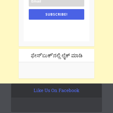
SUBSCRIBE!
One e-mail a week. We don't spam.
Don't forget to check the promotional
tab if you are using gmail.
ಫೇಸ್’ಬುಕ್’ನಲ್ಲಿ ಲೈಕ್ ಮಾಡಿ
Like Us On Facebook