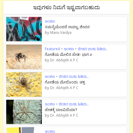
ಇವುಗಳೂ ನಿಮಗೆ ಇಷ್ಟವಾಗಬಹುದು
ಅಂಕಣ
ಸಮಸ್ಯೆಯೆಂದರೆ ಸಾವಲ್ಲ, ಜೀವನ
by
Manu Vaidya
Featured
•
ಅಂಕಣ
•
ಜೇಡನ ಜಾಡು ಹಿಡಿದು..
ಗೋಡೆಯ ಮೇಲಿನ ಜೇಡ- ಭಾಗ ೨
by
Dr. Abhijith A P C
ಅಂಕಣ
•
ಜೇಡನ ಜಾಡು ಹಿಡಿದು..
ಗೋಡೆಯ ಮೇಲೊಂದು ಚಕ್ರ
by
Dr. Abhijith A P C
ಅಂಕಣ
•
ಜೇಡನ ಜಾಡು ಹಿಡಿದು..
ಜೇಡಕ್ಕೆ ಬಾಲವಿದೆಯಾ?
by
Dr. Abhijith A P C
ಅಂಕಣ