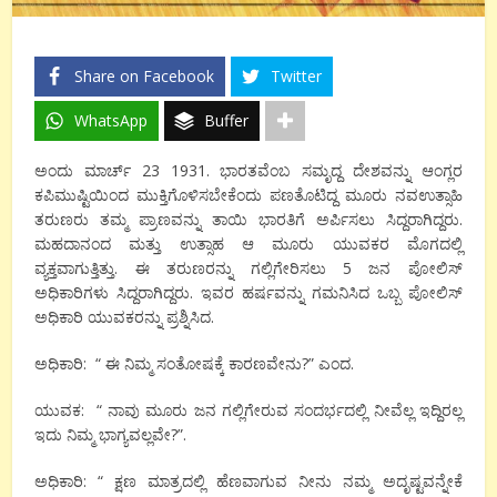
Share on Facebook
Twitter
WhatsApp
Buffer
ಅಂದು ಮಾರ್ಚ್ 23 1931. ಭಾರತವೆಂಬ ಸಮೃದ್ದ ದೇಶವನ್ನು ಆಂಗ್ಲರ
ಕಪಿಮುಷ್ಟಿಯಿಂದ ಮುಕ್ತಿಗೊಳಿಸಬೇಕೆಂದು ಪಣತೊಟಿದ್ದ ಮೂರು ನವಉತ್ಸಾಹಿ
ತರುಣರು ತಮ್ಮ ಪ್ರಾಣವನ್ನು ತಾಯಿ ಭಾರತಿಗೆ ಅರ್ಪಿಸಲು ಸಿದ್ದರಾಗಿದ್ದರು.
ಮಹದಾನಂದ ಮತ್ತು ಉತ್ಸಾಹ ಆ ಮೂರು ಯುವಕರ ಮೊಗದಲ್ಲಿ
ವ್ಯಕ್ತವಾಗುತ್ತಿತ್ತು. ಈ ತರುಣರನ್ನು ಗಲ್ಲಿಗೇರಿಸಲು 5 ಜನ ಪೋಲಿಸ್
ಅಧಿಕಾರಿಗಳು ಸಿದ್ದರಾಗಿದ್ದರು. ಇವರ ಹರ್ಷವನ್ನು ಗಮನಿಸಿದ ಒಬ್ಬ ಪೋಲಿಸ್
ಅಧಿಕಾರಿ ಯುವಕರನ್ನು ಪ್ರಶ್ನಿಸಿದ.
ಅಧಿಕಾರಿ: “ ಈ ನಿಮ್ಮ ಸಂತೋಷಕ್ಕೆ ಕಾರಣವೇನು?” ಎಂದ.
ಯುವಕ: “ ನಾವು ಮೂರು ಜನ ಗಲ್ಲಿಗೇರುವ ಸಂದರ್ಭದಲ್ಲಿ ನೀವೆಲ್ಲ ಇದ್ದಿರಲ್ಲ
ಇದು ನಿಮ್ಮ ಭಾಗ್ಯವಲ್ಲವೇ?”.
ಅಧಿಕಾರಿ: “ ಕ್ಷಣ ಮಾತ್ರದಲ್ಲಿ ಹೆಣವಾಗುವ ನೀನು ನಮ್ಮ ಅದೃಷ್ಟವನ್ನೇಕೆ