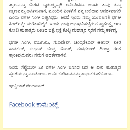
ಪ್ರಾಣವನ್ನು ದೇಶದ ಸ್ವಾತಂತ್ರ್ಯಕ್ಕಾಗಿ ಅರ್ಪಿಸಿದರು. ಅಂದು ತಾವು ತಮ್ಮ
ಪ್ರಾಣವನ್ನು ಅರ್ಪಿಸುವಾಗ, ಮುಂದಿನ ಪೀಳಿಗೆಗೆ ನನ್ನ ಬಲಿದಾನ ಆದರ್ಶವಾಗಲಿ
ಎಂದು ಭಗತ್ ಸಿಂಗ್ ಇಚ್ಚಿಸಿದ್ದರು. ಆದರೆ ಇಂದು ನಮ್ಮ ಯುವಜನತೆ ಭಗತ್
ಸಿಂಗ್’ರನ್ನೇ ಮರೆತುಬಿಟ್ಟಿದೆ. ಇಂದು ನಾವು ಅನುಭವಿಸುತ್ತಿರುವ ಸ್ವಾತಂತ್ರ್ಯ ಆರು
ಕೋಟಿ ಹುತಾತ್ಮರು ನೀಡಿದ ಭಿಕ್ಷೆ. ಭಿಕ್ಷೆ ಕೊಟ್ಟ ಮಹಾತ್ಮರ ಸ್ಮರಣೆ ನಮ್ಮ ಕರ್ತವ್ಯ.
ಭಗತ್ ಸಿಂಗ್, ರಾಜಗುರು, ಸುಖದೇವ್, ಚಂದ್ರಶೇಖರ್ ಅಜಾದ್, ವೀರ
ಸಾವರ್ಕರ್, ಸುಭಾಷ್ ಚಂದ್ರ ಬೋಸ್, ಮದನಲಾಲ್ ಧಿಂಗ್ರಾ ರಂತ
ಕ್ರಾಂತಿಪುರುಷರು ನಮಗೆ ಆದರ್ಶವಾಗಲಿ.
ಇಂದು ಸೆಪ್ಟೆಂಬರ್ 28 ಭಗತ್ ಸಿಂಗ್ ಜನಿಸಿದ ದಿನ ಆ ವೀರ ಹುತಾತ್ಮನ
ಸ್ಮರಣೆಯನ್ನು ಮಾಡೋಣ.. ಅವರ ಬಲಿದಾನವನ್ನು ಸಾರ್ಥಕಗೊಳಿಸೋಣ…
ಇಂಕ್ವಿಲಾಬ್ ಜಿಂದಾಬಾದ್.
Facebook ಕಾಮೆಂಟ್ಸ್