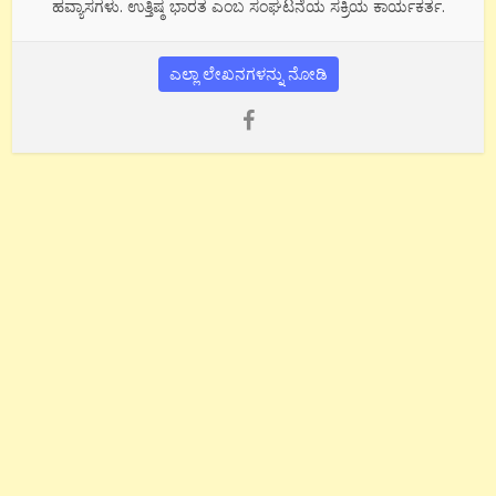
ಹವ್ಯಾಸಗಳು. ಉತ್ತಿಷ್ಠ ಭಾರತ ಎಂಬ ಸಂಘಟನೆಯ ಸಕ್ರಿಯ ಕಾರ್ಯಕರ್ತ.
ಎಲ್ಲಾ ಲೇಖನಗಳನ್ನು ನೋಡಿ