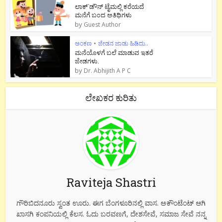
ಲಾಕ್`ಡೌನ್ ಟೈಮಲ್ಲಿ ಕರೆಯದೆ
ಮನೆಗೆ ಬಂದ ಅತಿಥಿಗಳು
by
Guest Author
ಅಂಕಣ
•
ಜೇಡನ ಜಾಡು ಹಿಡಿದು..
ಮನೆಯೊಳಗೆ ಬಲೆ ಮಾಡುವ ಇತರೆ
ಜೇಡಗಳು.
by
Dr. Abhijith A P C
ಲೇಖಕರ ಕುರಿತು
Raviteja Shastri
ಗೌರಿಬಿದನೂರು ಸ್ವಂತ ಊರು. ಈಗ ಬೆಂಗಳೂರಿನಲ್ಲಿ ವಾಸ. ಅಕೌಂಟೆಂಟ್ ಆಗಿ
ಖಾಸಗಿ ಕಂಪನಿಯಲ್ಲಿ ಕೆಲಸ. ಓದು ಬರವಣಗೆ, ದೇಶಸೇವೆ, ಸಮಾಜ ಸೇವೆ ನನ್ನ