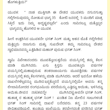
ಹೊಗಳುತ್ತಿಯ?”
ಯುವಕ: “ ನಾಡ ಮುಕ್ತಿಗಾಗಿ ಈ ದೇಶದ ಯುವಕರು ನಗುನಗುತ್ತಾ
ಗಲ್ಲಿಗೇರುವುದನ್ನು ನೋಡುವ ಭಾಗ್ಯ 35 ಕೋಟಿ ಜನರಲ್ಲಿ 5 ಮಂದಿಗೆ ಮಾತ್ರ
ಸಿಕ್ಕಿದೆ ಇದು ನಿಮ್ಮ ಅದೃಷ್ಟವಲ್ಲವೇ” ಎಂದು ಸಾವಿನಲ್ಲೂ ಮತ್ತೊಬ್ಬರ
ಭಾಗ್ಯವನ್ನು ಹೊಗಳಿದ ಆ ಯುವಕ.
ಹೀಗೆ ಉತ್ತರಿಸಿದ ಯುವಕನೇ ಭಗತ್ ಸಿಂಗ್. ಮತ್ತು ಆತನ ಜೊತೆ ಗಲ್ಲಿಗೇರಿದ
ಮತ್ತಿಬ್ಬರು ರಾಜಗುರು ಮತ್ತು ಸುಖದೇವ್. ತಮ್ಮ ಸಾವಿನಲ್ಲೂ ದೇಶದ
ಸ್ವಾಭಿಮಾನವನ್ನು ಎತ್ತಿಹಿಡಿದ ಮಹಾನ್ ಪುರುಷ ಭಗತ್ ಸಿಂಗ್.
ಸ್ವಾಮಿ ವಿವೇಕಾನಂದರು ಮೂವತ್ತೊಂಬತ್ತನೆಯ ವಯಸ್ಸಿನಲ್ಲಿ ತಮ್ಮ ಕೆಲಸ
ಮಾಡಿ ಮುಗಿಸಿದರು. ಏಸು ಕ್ರಿಸ್ತನು ಮೂವತ್ಮೂರು ವರ್ಷಗಳ
ವಯಸ್ಸಿನಲ್ಲಿ,ಮಹಾಪುರುಷ ಶಂಕರಾಚಾರ್ಯರು ಮೂವತ್ತೆರಡು ವರ್ಷಗಳ
ವಯಸ್ಸಿನಲ್ಲಿ ತಮ್ಮ ಕೆಲಸಗಳನ್ನು ಮಾಡಿ ಮುಗಿಸಿದರು. ಆದರೆ ಇವನೋ ಹಳೆಯ
ದಾಖಲೆಗಳೆಲ್ಲವನ್ನೂ ಮುರಿದ.ಇಪ್ಪತ್ಮೊರನೆ ವಯಸ್ಸಿನಲ್ಲಿಯೇ ಅವನು ತನ್ನ
ಲೀಲಾವಿನೋದದ ರಂಗಭೂಮಿಯ ಪರದೆಯನ್ನು ಎತ್ತಿದ್ದೂ ಆಯಿತು, ಇಳಿಸಿದ್ದೂ
ಆಯಿತು.ಜೀವನ ನಾಟಕವನ್ನೇ ಮುಗಿಸಿಬಿಟ್ಟ.ಅವನೇ ಭಗತ್ ಸಿಂಗ್,
ಹುತಾತ್ಮ ರ ಹುತಾತ್ಮ ಭಗತ್ ಸಿಂಗ್ ! ಖಂಡಿತ ನಿಜ ಮೇಲಿನ ಸಾಲುಗಳಂತೆ
ಭಗತ್ ಸಿಂಗ್ ಸಾವಿನಲ್ಲಿ ದಾಖಲೆ ಬರೆದವರು. ತನ್ನ 23 ವರ್ಷಗಳ
ಜೀವಿತಾವಧಿಯಲ್ಲಿ, ಕ್ರಾಂತಿಯ ಜ್ವಾಲೆಯನ್ನು ಶರವೇಗದಂತೆ ಪಸರಿಸಿದ ಭಗತ್