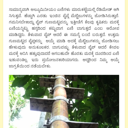
ಸಾಮಾನ್ಯವಾಗಿ ಅಲ್ಯೂಮಿನೀಯಂ ಏಣಿಗಳು ಮಾರುಕಟ್ಟೆಯಲ್ಲಿ ರೆಡಿಮೇಡ್ ಆಗಿ
ಸಿಗುತ್ತವೆ. ಹೆಚ್ಚಾಗಿ ಎರಡು ಇಂಚಿನ ಪೈಪ್ಗೆ ಮೆಟ್ಟಿಲುಗಳನ್ನು ಜೋಡಿಸಿರುತ್ತಾರೆ.
ಗಮನಿಸಬೇಕಾದ್ದು ಪೈಪ್ ಗುಣಮಟ್ಟವನ್ನು. ಇತ್ತೀಚೆಗೆ ಕೆಲವು ಕೃಷಿಕರು ಮರಕ್ಕೆ
ಏಣಿಯನ್ನಿಟ್ಟು ಹಗ್ಗದಿಂದ ಕಟ್ಟುವಾಗ ಏಣಿ ಬಾಗುತ್ತದೆ ಎಂಬ ಆರೋಪ
ಮಾಡಿದ್ದರು. ತೆಳುವಾದ ಪೈಪ್ ಆದರೆ ಈ ಸಮಸ್ಯೆ ಬಂದೆ ಬರುತ್ತದೆ. ಉತ್ತಮ
ಗುಣಮಟ್ಟದ ಪೈಪ್ಗಳನ್ನು ಆಯ್ಕೆ ಮಾಡಿ ಅದಕ್ಕೆ ಮೆಟ್ಟಿಲುಗಳನ್ನು ಜೋಡಿಸಲು
ಹೇಳುವುದು ಅನುಕೂಲಕರ. ಬಾಗುವಷ್ಟು ತೆಳುವಾದ ಪೈಪ್ ಆದರೆ ಕೇವಲ
ಮರಕ್ಕೆ ಆನಿಸಿ ಹತ್ತುವುದಾದರೆ ಆಗಬಹುದೇ ಹೊರತು ಮರಕ್ಕೆ ದೂರದಿಂದ ಏಣಿ
ಇಡುವಂತಿಲ್ಲ. ಇದು ಪ್ರಯೋಜನಕಾರಿಯಾಗದು. ಆದ್ದರಿಂದ ನಿಮ್ಮ ಆಯ್ಕೆ
ಜಾಗ್ರತೆಯಿಂದ ನಡೆಯಬೇಕು.