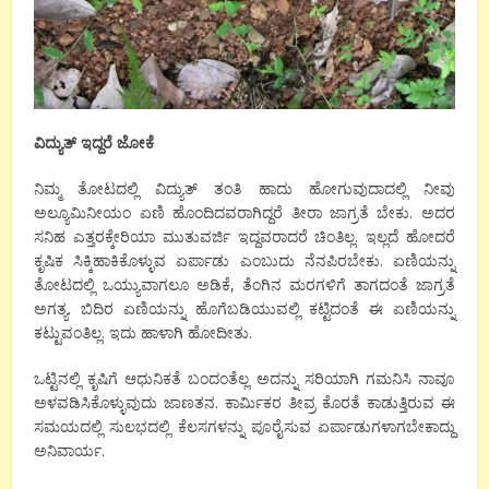
ವಿದ್ಯುತ್
ಇದ್ದರೆ
ಜೋಕೆ
ನಿಮ್ಮ ತೋಟದಲ್ಲಿ ವಿದ್ಯುತ್ ತಂತಿ ಹಾದು ಹೋಗುವುದಾದಲ್ಲಿ ನೀವು
ಅಲ್ಯೂಮಿನೀಯಂ ಏಣಿ ಹೊಂದಿದವರಾಗಿದ್ದರೆ ತೀರಾ ಜಾಗ್ರತೆ ಬೇಕು. ಅದರ
ಸನಿಹ ಎತ್ತರಕ್ಕೇರಿಯಾ ಮುತುವರ್ಜಿ ಇದ್ದವರಾದರೆ ಚಿಂತಿಲ್ಲ. ಇಲ್ಲದೆ ಹೋದರೆ
ಕೃಷಿಕ ಸಿಕ್ಕಿಹಾಕಿಕೊಳ್ಳುವ ಏರ್ಪಾಡು ಎಂಬುದು ನೆನಪಿರಬೇಕು. ಏಣಿಯನ್ನು
ತೋಟದಲ್ಲಿ ಒಯ್ಯುವಾಗಲೂ ಅಡಿಕೆ, ತೆಂಗಿನ ಮರಗಳಿಗೆ ತಾಗದಂತೆ ಜಾಗ್ರತೆ
ಅಗತ್ಯ. ಬಿದಿರ ಏಣಿಯನ್ನು ಹೊಗೆಬಡಿಯುವಲ್ಲಿ ಕಟ್ಟಿದಂತೆ ಈ ಏಣಿಯನ್ನು
ಕಟ್ಟುವಂತಿಲ್ಲ. ಇದು ಹಾಳಾಗಿ ಹೋದೀತು.
ಒಟ್ಟಿನಲ್ಲಿ ಕೃಷಿಗೆ ಆಧುನಿಕತೆ ಬಂದಂತೆಲ್ಲ ಅದನ್ನು ಸರಿಯಾಗಿ ಗಮನಿಸಿ ನಾವೂ
ಅಳವಡಿಸಿಕೊಳ್ಳುವುದು ಜಾಣತನ. ಕಾರ್ಮಿಕರ ತೀವ್ರ ಕೊರತೆ ಕಾಡುತ್ತಿರುವ ಈ
ಸಮಯದಲ್ಲಿ ಸುಲಭದಲ್ಲಿ ಕೆಲಸಗಳನ್ನು ಪೂರೈಸುವ ಏರ್ಪಾಡುಗಳಾಗಬೇಕಾದ್ದು
ಅನಿವಾರ್ಯ.