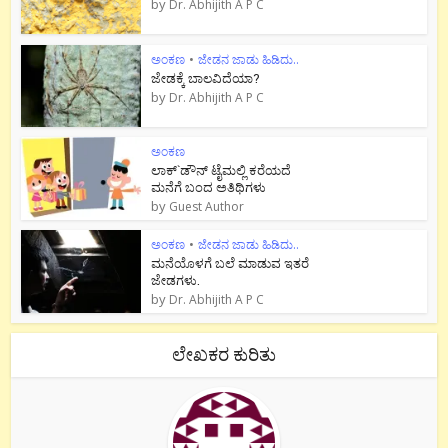
by
Dr. Abhijith A P C
ಅಂಕಣ
•
ಜೇಡನ ಜಾಡು ಹಿಡಿದು..
ಜೇಡಕ್ಕೆ ಬಾಲವಿದೆಯಾ?
by
Dr. Abhijith A P C
ಅಂಕಣ
ಲಾಕ್`ಡೌನ್ ಟೈಮಲ್ಲಿ ಕರೆಯದೆ
ಮನೆಗೆ ಬಂದ ಅತಿಥಿಗಳು
by
Guest Author
ಅಂಕಣ
•
ಜೇಡನ ಜಾಡು ಹಿಡಿದು..
ಮನೆಯೊಳಗೆ ಬಲೆ ಮಾಡುವ ಇತರೆ
ಜೇಡಗಳು.
by
Dr. Abhijith A P C
ಲೇಖಕರ ಕುರಿತು