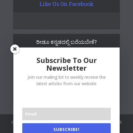
Like Us On Facebook
ರೀಡೂ ಕನ್ನಡದಲ್ಲಿ ಬರೆಯಬೇಕೆ?
Subscribe To Our
Newsletter
Join our mailing list to weekly receive the
latest articles from our website
Copywrite© 2026 Readoo Media Private Limited. Created and
maintained by
The Web People
.
SUBSCRIBE!