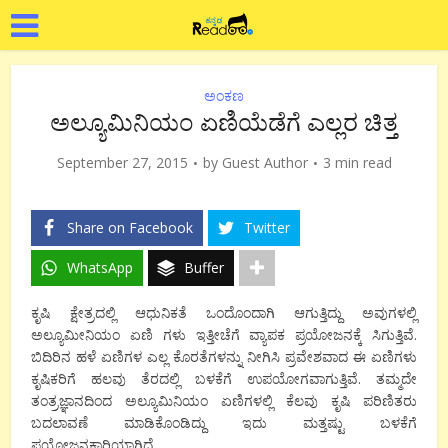
ಅಂಕಣ
ಅಲ್ಯೂಮಿನಿಯಂ ಏಣಿಯೆಡೆಗೆ ಎಲ್ಲರ ಚಿತ್ತ
September 27, 2015
by
Guest Author
3 min read
Share on Facebook
Twitter
WhatsApp
Buffer
ಕೃಷಿ ಕ್ಷೇತ್ರದಲ್ಲಿ ಆಧುನಿಕತೆ ಒಂದೊಂದಾಗಿ ಆಗುತ್ತಿದ್ದು ಅವುಗಳಲ್ಲಿ
ಅಲ್ಯೂಮೀನಿಯಂ ಏಣಿ ಗಳು ಇತ್ತೀಚೆಗೆ ವ್ಯಾಪಕ ಪ್ರಯೋಜನಕ್ಕೆ ಸಿಗುತ್ತಿವೆ.
ಬಿದಿರಿನ ಹಳೆ ಏಣಿಗಳ ಎಲ್ಲ ಕೊರತೆಗಳನ್ನು ನೀಗಿಸಿ ಪ್ರವೇಶವಾದ ಈ ಏಣಿಗಳು
ಕೃಷಿಕರಿಗೆ ಹಲವು ತೆರದಲ್ಲಿ ಬಳಕೆಗೆ ಉಪಯೋಗವಾಗುತ್ತಿವೆ. ತಮ್ಮದೇ
ತಂತ್ರಜ್ಞಾನದಿಂದ ಅಲ್ಯೂಮಿನಿಯಂ ಏಣಿಗಳಲ್ಲಿ ಕೆಲವು ಕೃಷಿ ಪರಿಣಿತರು
ಬದಲಾವಣೆ ಮಾಡಿಕೊಂಡಿದ್ದು ಇದು ಮತ್ತಷ್ಟು ಬಳಕೆಗೆ
ಪ್ರಯೋಜನಕಾರಿಯಾಗಿದೆ.