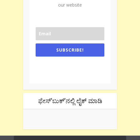
our website
SUBSCRIBE!
One e-mail a week. We don't spam.
Don't forget to check the promotional
tab if you are using gmail.
ಫೇಸ್’ಬುಕ್’ನಲ್ಲಿ ಲೈಕ್ ಮಾಡಿ