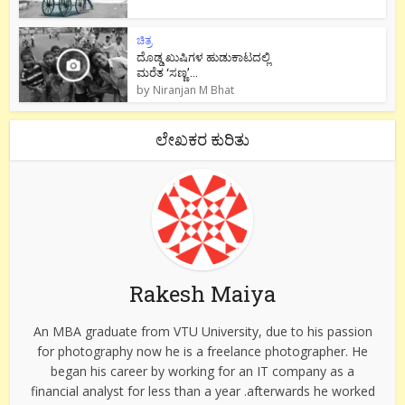
ಚಿತ್ರ
ದೊಡ್ಡ ಖುಷಿಗಳ ಹುಡುಕಾಟದಲ್ಲಿ
ಮರೆತ ‘ಸಣ್ಣ’...
by
Niranjan M Bhat
ಲೇಖಕರ ಕುರಿತು
Rakesh Maiya
An MBA graduate from VTU University, due to his passion
for photography now he is a freelance photographer. He
began his career by working for an IT company as a
financial analyst for less than a year .afterwards he worked