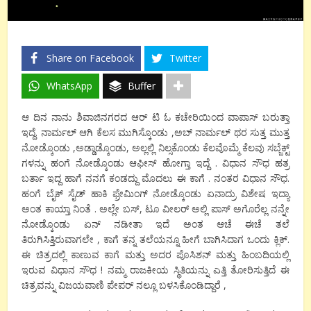
Share on Facebook
Twitter
WhatsApp
Buffer
ಆ ದಿನ ನಾನು ಶಿವಾಜಿನಗರದ ಆರ್ ಟಿ ಓ ಕಚೇರಿಯಿಂದ ವಾಪಾಸ್ ಬರುತ್ತಾ
ಇದ್ದೆ. ನಾರ್ಮಲ್ ಆಗಿ ಕೆಲಸ ಮುಗಿಸ್ಕೊಂಡು ,ಅಬ್ ನಾರ್ಮಲ್ ಥರ ಸುತ್ತ ಮುತ್ತ
ನೋಡ್ಕೊಂಡು ,ಅಡ್ಡಾಡ್ಕೊಂಡು, ಅಲ್ಲಲ್ಲಿ ನಿಲ್ಸಕೊಂಡು ಕೆಲವೊಮ್ಮೆ ಕೆಲವು ಸಬ್ಜೆಕ್ಟ್
ಗಳನ್ನು ಹಂಗೆ ನೋಡ್ಕೊಂಡು ಆಫೀಸ್ ಹೋಗ್ತಾ ಇದ್ದೆ . ವಿಧಾನ ಸೌಧ ಹತ್ರ
ಬರ್ತಾ ಇದ್ದ ಹಾಗೆ ನನಗೆ ಕಂಡದ್ದು ಮೊದಲು ಈ ಕಾಗೆ . ನಂತರ ವಿಧಾನ ಸೌಧ.
ಹಂಗೆ ಬೈಕ್ ಸೈಡ್ ಹಾಕಿ ಫ್ರೇಮಿಂಗ್ ನೋಡ್ಕೊಂಡು ಏನಾದ್ರು ವಿಶೇಷ ಇದ್ಯಾ
ಅಂತ ಕಾಯ್ತಾ ನಿಂತೆ . ಅಲ್ಲೇ ಬಸ್, ಟೂ ವೀಲರ್ ಅಲ್ಲಿ ಪಾಸ್ ಅಗೊರೆಲ್ಲ ನನ್ನೇ
ನೋಡ್ಕೊಂಡು ಏನ್ ನಡೀತಾ ಇದೆ ಅಂತ ಆಚೆ ಈಚೆ ತಲೆ
ತಿರುಗಿಸಿತ್ತಿರುವಾಗಲೇ , ಕಾಗೆ ತನ್ನ ತಲೆಯನ್ನೂ ಹೀಗೆ ಬಾಗಿಸಿದಾಗ ಒಂದು ಕ್ಲಿಕ್.
ಈ ಚಿತ್ರದಲ್ಲಿ ಕಾಣುವ ಕಾಗೆ ಮತ್ತು ಅದರ ಪೊಸಿಶನ್ ಮತ್ತು ಹಿಂಬದಿಯಲ್ಲಿ
ಇರುವ ವಿಧಾನ ಸೌಧ ! ನಮ್ಮ ರಾಜಕೀಯ ಸ್ಥಿತಿಯನ್ನು ಎತ್ತಿ ತೋರಿಸುತ್ತಿದೆ ಈ
ಚಿತ್ರವನ್ನು ವಿಜಯವಾಣಿ ಪೇಪರ್ ನಲ್ಲೂ ಬಳಸಿಕೊಂಡಿದ್ದಾರೆ ,