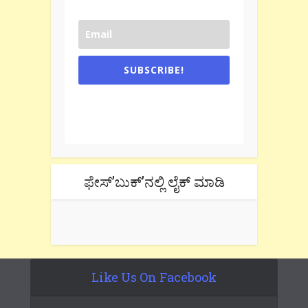
SUBSCRIBE!
One e-mail a week. We don't spam.
Don't forget to check the promotional
tab if you are using gmail.
ಫೇಸ್’ಬುಕ್’ನಲ್ಲಿ ಲೈಕ್ ಮಾಡಿ
Like Us On Facebook